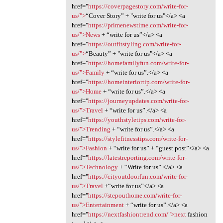
href="
https://coverpagestory.com/write-for-
us/">
“Cover Story” + "write for us"</a> <a
href="
https://primenewstime.com/write-for-
us/">News
+ “write for us”</a> <a
href="
https://outfitstyling.com/write-for-
us/">
“Beauty” + "write for us"</a> <a
href="
https://homefamilyfun.com/write-for-
us/">Family
+ “write for us”.</a> <a
href="
https://homeinteriortip.com/write-for-
us/">Home
+ “write for us”.</a> <a
href="
https://journeyupdates.com/write-for-
us/">Travel
+ “write for us”.</a> <a
href="
https://youthstyletips.com/write-for-
us/">Trending
+ “write for us”.</a> <a
href="
https://stylefitnesstips.com/write-for-
us/">Fashion
+ “write for us” + “guest post”</a> <a
href="
https://latestreporting.com/write-for-
us/">Technology
+ “Write for us”.</a> <a
href="
https://cityoutdoorfun.com/write-for-
us/">Travel
+“write for us”</a> <a
href="
https://stepouthome.com/write-for-
us/">Entertainment
+ “write for us”.</a> <a
href="
https://nextfashiontrend.com/">next
fashion