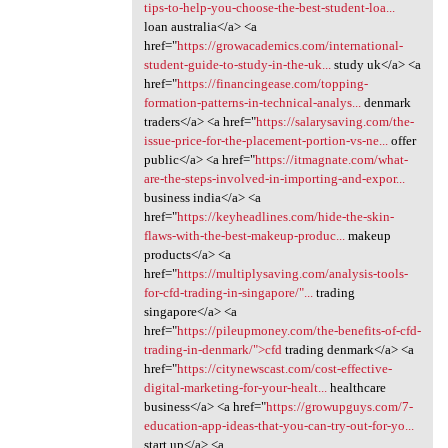
tips-to-help-you-choose-the-best-student-loa...
loan australia</a> <a
href="
https://growacademics.com/international-
student-guide-to-study-in-the-uk...
study uk</a> <a
href="
https://financingease.com/topping-
formation-patterns-in-technical-analys...
denmark
traders</a> <a href="
https://salarysaving.com/the-
issue-price-for-the-placement-portion-vs-ne...
offer
public</a> <a href="
https://itmagnate.com/what-
are-the-steps-involved-in-importing-and-expor...
business india</a> <a
href="
https://keyheadlines.com/hide-the-skin-
flaws-with-the-best-makeup-produc...
makeup
products</a> <a
href="
https://multiplysaving.com/analysis-tools-
for-cfd-trading-in-singapore/"...
trading
singapore</a> <a
href="
https://pileupmoney.com/the-benefits-of-cfd-
trading-in-denmark/">cfd
trading denmark</a> <a
href="
https://citynewscast.com/cost-effective-
digital-marketing-for-your-healt...
healthcare
business</a> <a href="
https://growupguys.com/7-
education-app-ideas-that-you-can-try-out-for-yo...
start up</a> <a