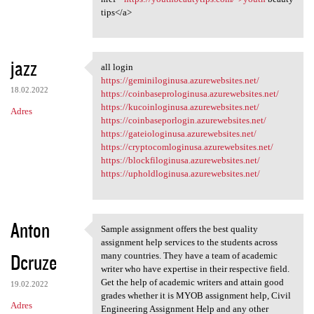
tips</a>
jazz
all login
all login
https://geminiloginusa.azurewebsites.net/
18.02.2022
https://coinbaseprologinusa.azurewebsites.net/
https://kucoinloginusa.azurewebsites.net/
Adres
https://coinbaseporlogin.azurewebsites.net/
https://gateiologinusa.azurewebsites.net/
https://cryptocomloginusa.azurewebsites.net/
https://blockfiloginusa.azurewebsites.net/
https://upholdloginusa.azurewebsites.net/
Anton
Sample assignment offers the best quality
Sample assignment offers the
assignment help services to the students across
Dcruze
many countries. They have a team of academic
writer who have expertise in their respective field.
Get the help of academic writers and attain good
19.02.2022
grades whether it is MYOB assignment help, Civil
Adres
Engineering Assignment Help and any other