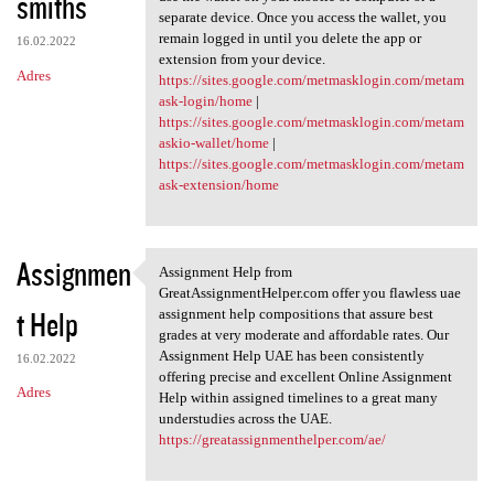
smiths
separate device. Once you access the wallet, you
remain logged in until you delete the app or
16.02.2022
extension from your device.
Adres
https://sites.google.com/metmasklogin.com/metam
ask-login/home
|
https://sites.google.com/metmasklogin.com/metam
askio-wallet/home
|
https://sites.google.com/metmasklogin.com/metam
ask-extension/home
Assignmen
Assignment Help from
Assignment Help from
GreatAssignmentHelper.com offer you flawless uae
t Help
assignment help compositions that assure best
grades at very moderate and affordable rates. Our
Assignment Help UAE has been consistently
16.02.2022
offering precise and excellent Online Assignment
Adres
Help within assigned timelines to a great many
understudies across the UAE.
https://greatassignmenthelper.com/ae/