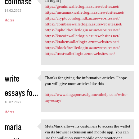
coinbase
all login |
all login |
o
https://geminiwalletlogin.azurewebsites.net/
14.02.2022
m
https://metamaskwalletlogin.azurewebsites.net/
https://cryptocomlogindk.azurewebsites.net/
Adres
e
https://coinbasewalletlogin.azurewebsites.net/
n
https://upholdwalletlogin.azurewebsites.net/
https://kucoinwalletlogin.azurewebsites.net/
t
https://krakenwalletlogin.azurewebsites.net/
a
https://blockfiwalletlogin.azurewebsites.net/
https://trustwalletlogin.azurewebsites.net/
r
z
e
write
Thanks for giving the informative articles. I hope
Thanks for giving the
you will give more articles like this.
essays fo...
https://www.singaporeassignmenthelp.com/write-
my-essay/
16.02.2022
Adres
maria
MetaMask allows its customers to access the wallet
MetaMask allows its customers
via its browser extension and mobile app. You can
use the wallet on your mobile or computer or a