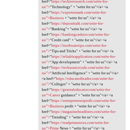
href="
https://techieresearch.com/write-for-
us/">
“Technology” + "write for us"</a> <a
href="
https://expertremark.com/write-for-
us/">Business
+ “write for us”.</a> <a
href="
https://deposittalk.com/write-for-
us/">
“Banking”+ "write for us"</a> <a
href="
https://bankingcashier.com/write-for-
us/">
“Credit card” + "write for us"</a> <a
href="
https://itsoftwaretips.com/write-for-
us/">
“Tips and Tricks” + "write for us"</a> <a
href="
https://reliableapplication.com/write-for-
us/">
“App development” + "write for us"</a> <a
href="
https://techsourcecode.com/write-for-
us/">
“Artificial Intelligence” + "write for us"</a>
<a href="
https://educatedleader.com/write-for-
us/">
“Colleges” + "write for us"</a> <a
href="
https://generaleducator.com/write-for-
us/">Career
guidance” + "write for us"</a> <a
href="
https://entrepreneursprofit.com/write-for-
us/">Business
profit + “write for us”</a> <a
href="
https://magazineheadlines.com/write-for-
us/">
“Trending” + "write for us"</a> <a
href="
https://readprimenews.com/write-for-
us/">Prime
News + “write for us”</a> <a