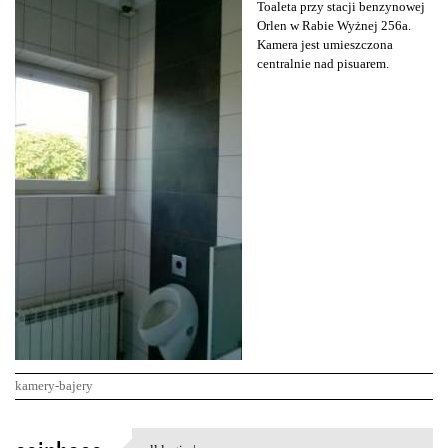
Toaleta przy stacji benzynowej
Orlen w Rabie Wyżnej 256a.
Kamera jest umieszczona
centralnie nad pisuarem.
kamery-bajery
K