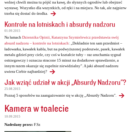
wolnej chwili można tu pójść na kawę, do słynnych ogrodów lub obejrzeć
wystawę. Wszystko dla wszystkich, od ręki i na miejscu. No tak, ale najpierw
trzeba się dostać do środka.
Kontrole na lotniskach i absurdy nadzoru
01.09.2015
Na łamach
Dziennika Opinii, Katarzyna Szymielewicz przedstawia swój
absurd nadzoru – kontrole na lotniskach
: „Dokładnie ten sam przedmiot –
ładowarka, kawałek kabla, but na podwyższonej podeszwie, pasek, kawałek
metalu gdzieś przy ciele, czy coś w kształcie tuby – raz uruchamia sygnał
ostrzegawczy i oznacza stracone 15 minut na dodatkowe sprawdzenie, a
innym razem okazuje się zupełnie niewidzialny”. A jaki absurd nadzoru
uwiera Ciebie najbardziej?
Jak wziąć udział w akcji „Absurdy Nadzoru"?
25.08.2015
Poznaj 5 sposobów na zaangażowanie się w akcję „Absurdy Nadzoru".
Kamera w toalecie
10.09.2015
Nadesłany przez:
F.Sz