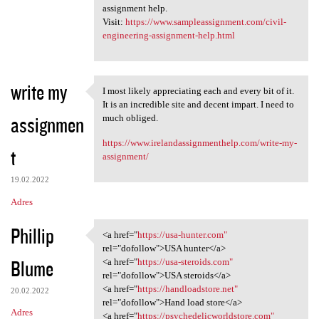
assignment help.
Visit:
https://www.sampleassignment.com/civil-
engineering-assignment-help.html
write my
I most likely appreciating each and every bit of it.
I most likely appreciating
It is an incredible site and decent impart. I need to
assignmen
much obliged.
https://www.irelandassignmenthelp.com/write-my-
t
assignment/
19.02.2022
Adres
Phillip
<a href="
https://usa-hunter.com"
<a href="https://usa-hunter
rel="dofollow">USA hunter</a>
Blume
<a href="
https://usa-steroids.com"
rel="dofollow">USA steroids</a>
<a href="
https://handloadstore.net"
20.02.2022
rel="dofollow">Hand load store</a>
Adres
<a href="
https://psychedelicworldstore.com"