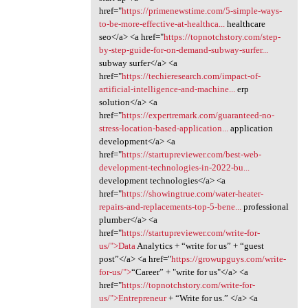
href="
https://primenewstime.com/5-simple-ways-
to-be-more-effective-at-healthca...
healthcare
seo</a> <a href="
https://topnotchstory.com/step-
by-step-guide-for-on-demand-subway-surfer...
subway surfer</a> <a
href="
https://techieresearch.com/impact-of-
artificial-intelligence-and-machine...
erp
solution</a> <a
href="
https://expertremark.com/guaranteed-no-
stress-location-based-application...
application
development</a> <a
href="
https://startupreviewer.com/best-web-
development-technologies-in-2022-bu...
development technologies</a> <a
href="
https://showingtrue.com/water-heater-
repairs-and-replacements-top-5-bene...
professional
plumber</a> <a
href="
https://startupreviewer.com/write-for-
us/">Data
Analytics + “write for us” + “guest
post”</a> <a href="
https://growupguys.com/write-
for-us/">
“Career” + "write for us"</a> <a
href="
https://topnotchstory.com/write-for-
us/">Entrepreneur
+ “Write for us.” </a> <a