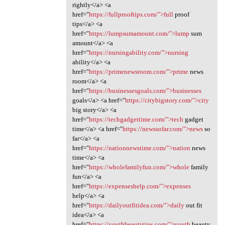
rightly</a> <a
href="
https://fullprooftips.com/">full
proof
tips</a> <a
href="
https://lumpsumamount.com/">lump
sum
amount</a> <a
href="
https://nursingability.com/">nursing
ability</a> <a
href="
https://primenewsroom.com/">prime
news
room</a> <a
href="
https://businessesgoals.com/">businesses
goals</a> <a href="
https://citybigstory.com/">city
big story</a> <a
href="
https://techgadgettime.com/">tech
gadget
time</a> <a href="
https://newssofar.com/">news
so
far</a> <a
href="
https://nationnewstime.com/">nation
news
time</a> <a
href="
https://wholefamilyfun.com/">whole
family
fun</a> <a
href="
https://expenseshelp.com/">expenses
help</a> <a
href="
https://dailyoutfitidea.com/">daily
out fit
idea</a> <a
href="
https://youthbeautytips.com/">youth
beauty