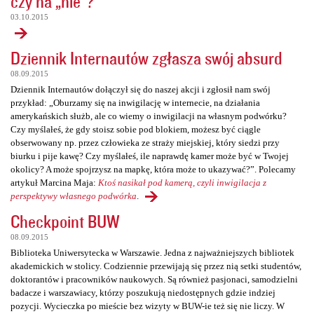
czy na „nie”?
03.10.2015
Dziennik Internautów zgłasza swój absurd
08.09.2015
Dziennik Internautów dołączył się do naszej akcji i zgłosił nam swój
przykład: „Oburzamy się na inwigilację w internecie, na działania
amerykańskich służb, ale co wiemy o inwigilacji na własnym podwórku?
Czy myślałeś, że gdy stoisz sobie pod blokiem, możesz być ciągle
obserwowany np. przez człowieka ze straży miejskiej, który siedzi przy
biurku i pije kawę? Czy myślałeś, ile naprawdę kamer może być w Twojej
okolicy? A może spojrzysz na mapkę, która może to ukazywać?”. Polecamy
artykuł Marcina Maja:
Ktoś nasikał pod kamerą, czyli inwigilacja z
perspektywy własnego podwórka
.
Checkpoint BUW
08.09.2015
Biblioteka Uniwersytecka w Warszawie. Jedna z najważniejszych bibliotek
akademickich w stolicy. Codziennie przewijają się przez nią setki studentów,
doktorantów i pracowników naukowych. Są również pasjonaci, samodzielni
badacze i warszawiacy, którzy poszukują niedostępnych gdzie indziej
pozycji. Wycieczka po mieście bez wizyty w BUW-ie też się nie liczy. W