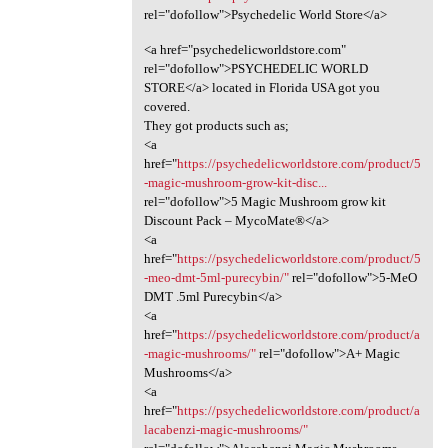
rel="dofollow">Psychedelic World Store</a>
<a href="psychedelicworldstore.com"
rel="dofollow">PSYCHEDELIC WORLD
STORE</a> located in Florida USA got you
covered.
They got products such as;
<a
href="
https://psychedelicworldstore.com/product/5
-magic-mushroom-grow-kit-disc...
rel="dofollow">5 Magic Mushroom grow kit
Discount Pack – MycoMate®</a>
<a
href="
https://psychedelicworldstore.com/product/5
-meo-dmt-5ml-purecybin/"
rel="dofollow">5-MeO
DMT .5ml Purecybin</a>
<a
href="
https://psychedelicworldstore.com/product/a
-magic-mushrooms/"
rel="dofollow">A+ Magic
Mushrooms</a>
<a
href="
https://psychedelicworldstore.com/product/a
lacabenzi-magic-mushrooms/"