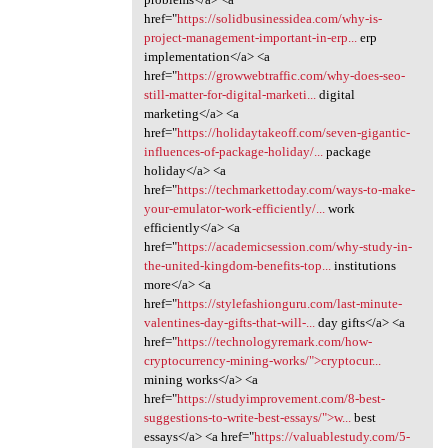
href="
https://solidbusinessidea.com/why-is-
project-management-important-in-erp...
erp
implementation</a> <a
href="
https://growwebtraffic.com/why-does-seo-
still-matter-for-digital-marketi...
digital
marketing</a> <a
href="
https://holidaytakeoff.com/seven-gigantic-
influences-of-package-holiday/...
package
holiday</a> <a
href="
https://techmarkettoday.com/ways-to-make-
your-emulator-work-efficiently/...
work
efficiently</a> <a
href="
https://academicsession.com/why-study-in-
the-united-kingdom-benefits-top...
institutions
more</a> <a
href="
https://stylefashionguru.com/last-minute-
valentines-day-gifts-that-will-...
day gifts</a> <a
href="
https://technologyremark.com/how-
cryptocurrency-mining-works/">cryptocur...
mining works</a> <a
href="
https://studyimprovement.com/8-best-
suggestions-to-write-best-essays/">w...
best
essays</a> <a href="
https://valuablestudy.com/5-