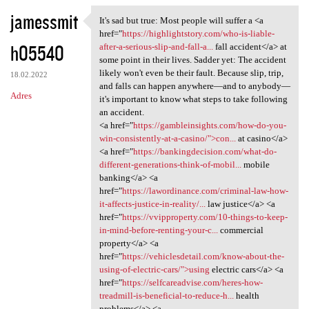
jamessmit
It's sad but true: Most people will suffer a <a
It's sad but true: Most
href="
https://highlightstory.com/who-is-liable-
h05540
after-a-serious-slip-and-fall-a...
fall accident</a> at
some point in their lives. Sadder yet: The accident
likely won't even be their fault. Because slip, trip,
18.02.2022
and falls can happen anywhere—and to anybody—
Adres
it's important to know what steps to take following
an accident.
<a href="
https://gambleinsights.com/how-do-you-
win-consistently-at-a-casino/">con...
at casino</a>
<a href="
https://bankingdecision.com/what-do-
different-generations-think-of-mobil...
mobile
banking</a> <a
href="
https://lawordinance.com/criminal-law-how-
it-affects-justice-in-reality/...
law justice</a> <a
href="
https://vvipproperty.com/10-things-to-keep-
in-mind-before-renting-your-c...
commercial
property</a> <a
href="
https://vehiclesdetail.com/know-about-the-
using-of-electric-cars/">using
electric cars</a> <a
href="
https://selfcareadvise.com/heres-how-
treadmill-is-beneficial-to-reduce-h...
health
problems</a> <a