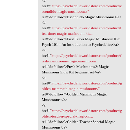
<a
href="
https://psychedelicworldstore.com/product/e
scondido-magic-mushrooms/"
rel="dofollow">Escondido Magic Mushrooms</a>
<a
href="
https://psychedelicworldstore.com/product/f
irst-timer-magic-mushroom-kit...
rel="dofollow">First Timer Magic Mushroom Kit:
Psych 101 – An Introduction to Psychedelics</a>
<a
href="
https://psychedelicworldstore.com/product/f
resh-mushrooms-magic-mushroom...
rel="dofollow">Fresh Mushrooms® Magic
Mushroom Grow Kit beginner set</a>
<a
href="
https://psychedelicworldstore.com/product/g
olden-mammoth-magic-mushrooms/"
rel="dofollow">Golden Mammoth Magic
Mushrooms</a>
<a
href="
https://psychedelicworldstore.com/product/g
olden-teacher-special-magic-m...
rel="dofollow">Golden Teacher Special Magic
Mushrooms</a>