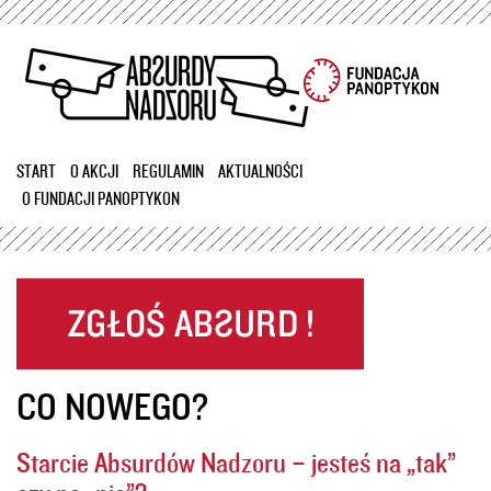
Przejdź
do
treści
START
O AKCJI
REGULAMIN
AKTUALNOŚCI
O FUNDACJI PANOPTYKON
CO NOWEGO?
Starcie Absurdów Nadzoru – jesteś na „tak”