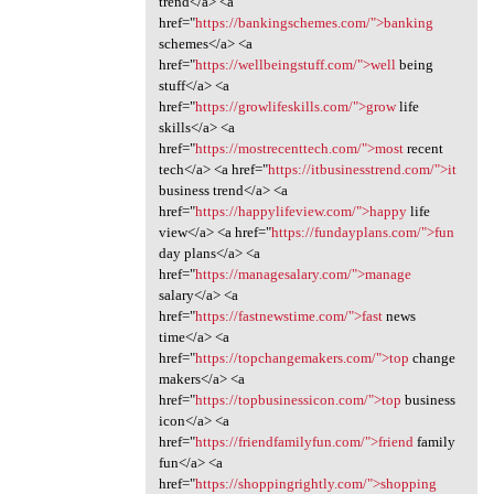
trend</a> <a
href="
https://bankingschemes.com/">banking
schemes</a> <a
href="
https://wellbeingstuff.com/">well
being
stuff</a> <a
href="
https://growlifeskills.com/">grow
life
skills</a> <a
href="
https://mostrecenttech.com/">most
recent
tech</a> <a href="
https://itbusinesstrend.com/">it
business trend</a> <a
href="
https://happylifeview.com/">happy
life
view</a> <a href="
https://fundayplans.com/">fun
day plans</a> <a
href="
https://managesalary.com/">manage
salary</a> <a
href="
https://fastnewstime.com/">fast
news
time</a> <a
href="
https://topchangemakers.com/">top
change
makers</a> <a
href="
https://topbusinessicon.com/">top
business
icon</a> <a
href="
https://friendfamilyfun.com/">friend
family
fun</a> <a
href="
https://shoppingrightly.com/">shopping