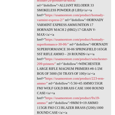
reloder-26-powder-in-stock/"
rel="dofollow">ALLIANT RELODER 33
SMOKELESS POWDER (8 LBS)</a><a
href="
https://usamorstore.com/product/hornady-
varmint-express-2/"
rel="dofollow">HORNADY
VARMINT EXPRESS AMMUNITION 17
HORNADY MACH 2 (HM2) 17 GRAIN V-
MAX</a><a
href="
https://usamorstore.com/product/hornady-
superformance-30-06/"
rel="dofollow">HORNADY
SUPERFORMANCE 30-06 SPRINGFIELD 165GR
SST RIFLE AMMO – 20 ROUNDS</a><a
href="
https://usamorstore.com/product/winchester-
209-primers/"
rel="dofollow">WINCHESTER
LARGE RIFLE MAGNUM PRIMERS #8-1/2M
BOX OF 5000 (50 TRAYS OF 100)</a><a
href="
https://usamorstore.com/product/223-rem-
ammo/"
rel="dofollow">5.56×45 AMMO 55GR
FMJ WOLF GOLD BRASS CASE 1000 ROUND
CASE</a><a
href="
https://usamorstore.com/product/9x19-
ammo/"
rel="dofollow">9MM 9×19 AMMO
115GR FMJ CCI BLAZER BRASS (5200) 1000
ROUND CASE</a><a