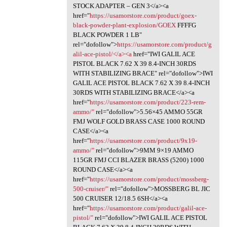
STOCK ADAPTER – GEN 3</a><a
href="
https://usamorstore.com/product/goex-
black-powder-plant-explosion/GOEX
FFFFG
BLACK POWDER 1 LB"
rel="dofollow">
https://usamorstore.com/product/g
alil-ace-pistol/</a><a
href="IWI GALIL ACE
PISTOL BLACK 7.62 X 39 8.4-INCH 30RDS
WITH STABILIZING BRACE" rel="dofollow">IWI
GALIL ACE PISTOL BLACK 7.62 X 39 8.4-INCH
30RDS WITH STABILIZING BRACE</a><a
href="
https://usamorstore.com/product/223-rem-
ammo/"
rel="dofollow">5.56×45 AMMO 55GR
FMJ WOLF GOLD BRASS CASE 1000 ROUND
CASE</a><a
href="
https://usamorstore.com/product/9x19-
ammo/"
rel="dofollow">9MM 9×19 AMMO
115GR FMJ CCI BLAZER BRASS (5200) 1000
ROUND CASE</a><a
href="
https://usamorstore.com/product/mossberg-
500-cruiser/"
rel="dofollow">MOSSBERG BL JIC
500 CRUISER 12/18.5 6SH</a><a
href="
https://usamorstore.com/product/galil-ace-
pistol/"
rel="dofollow">IWI GALIL ACE PISTOL