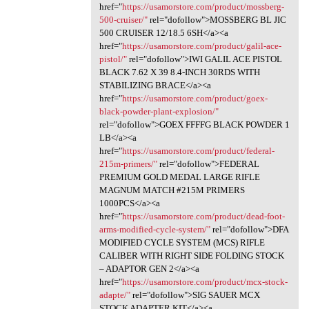
href="
https://usamorstore.com/product/mossberg-
500-cruiser/"
rel="dofollow">MOSSBERG BL JIC
500 CRUISER 12/18.5 6SH</a><a
href="
https://usamorstore.com/product/galil-ace-
pistol/"
rel="dofollow">IWI GALIL ACE PISTOL
BLACK 7.62 X 39 8.4-INCH 30RDS WITH
STABILIZING BRACE</a><a
href="
https://usamorstore.com/product/goex-
black-powder-plant-explosion/"
rel="dofollow">GOEX FFFFG BLACK POWDER 1
LB</a><a
href="
https://usamorstore.com/product/federal-
215m-primers/"
rel="dofollow">FEDERAL
PREMIUM GOLD MEDAL LARGE RIFLE
MAGNUM MATCH #215M PRIMERS
1000PCS</a><a
href="
https://usamorstore.com/product/dead-foot-
arms-modified-cycle-system/"
rel="dofollow">DFA
MODIFIED CYCLE SYSTEM (MCS) RIFLE
CALIBER WITH RIGHT SIDE FOLDING STOCK
– ADAPTOR GEN 2</a><a
href="
https://usamorstore.com/product/mcx-stock-
adapte/"
rel="dofollow">SIG SAUER MCX
STOCK ADAPTER KIT</a><a