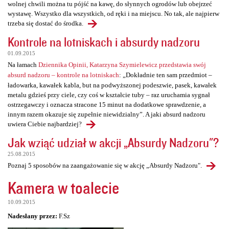
wolnej chwili można tu pójść na kawę, do słynnych ogrodów lub obejrzeć
wystawę. Wszystko dla wszystkich, od ręki i na miejscu. No tak, ale najpierw
trzeba się dostać do środka.
Kontrole na lotniskach i absurdy nadzoru
01.09.2015
Na łamach
Dziennika Opinii, Katarzyna Szymielewicz przedstawia swój
absurd nadzoru – kontrole na lotniskach
: „Dokładnie ten sam przedmiot –
ładowarka, kawałek kabla, but na podwyższonej podeszwie, pasek, kawałek
metalu gdzieś przy ciele, czy coś w kształcie tuby – raz uruchamia sygnał
ostrzegawczy i oznacza stracone 15 minut na dodatkowe sprawdzenie, a
innym razem okazuje się zupełnie niewidzialny”. A jaki absurd nadzoru
uwiera Ciebie najbardziej?
Jak wziąć udział w akcji „Absurdy Nadzoru"?
25.08.2015
Poznaj 5 sposobów na zaangażowanie się w akcję „Absurdy Nadzoru".
Kamera w toalecie
10.09.2015
Nadesłany przez:
F.Sz