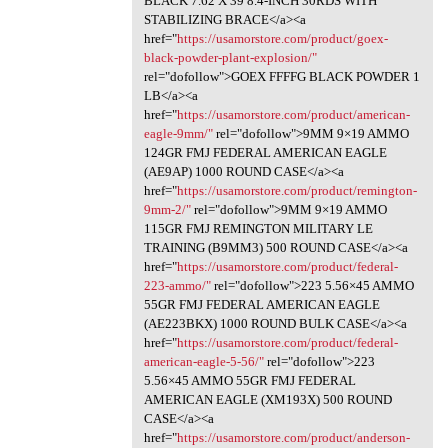
BLACK 7.62 X 39 8.4-INCH 30RDS WITH
STABILIZING BRACE</a><a
href="
https://usamorstore.com/product/goex-
black-powder-plant-explosion/"
rel="dofollow">GOEX FFFFG BLACK POWDER 1
LB</a><a
href="
https://usamorstore.com/product/american-
eagle-9mm/"
rel="dofollow">9MM 9×19 AMMO
124GR FMJ FEDERAL AMERICAN EAGLE
(AE9AP) 1000 ROUND CASE</a><a
href="
https://usamorstore.com/product/remington-
9mm-2/"
rel="dofollow">9MM 9×19 AMMO
115GR FMJ REMINGTON MILITARY LE
TRAINING (B9MM3) 500 ROUND CASE</a><a
href="
https://usamorstore.com/product/federal-
223-ammo/"
rel="dofollow">223 5.56×45 AMMO
55GR FMJ FEDERAL AMERICAN EAGLE
(AE223BKX) 1000 ROUND BULK CASE</a><a
href="
https://usamorstore.com/product/federal-
american-eagle-5-56/"
rel="dofollow">223
5.56×45 AMMO 55GR FMJ FEDERAL
AMERICAN EAGLE (XM193X) 500 ROUND
CASE</a><a
href="
https://usamorstore.com/product/anderson-