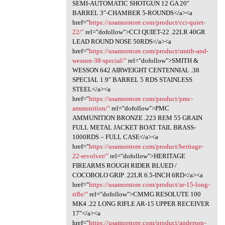
SEMI-AUTOMATIC SHOTGUN 12 GA 20″
BARREL 3″-CHAMBER 5-ROUNDS</a><a
href="
https://usamorstore.com/product/cci-quiet-
22/"
rel="dofollow">CCI QUIET-22 .22LR 40GR
LEAD ROUND NOSE 50RDS</a><a
href="
https://usamorstore.com/product/smith-and-
wesson-38-special/"
rel="dofollow">SMITH &
WESSON 642 AIRWEIGHT CENTENNIAL .38
SPECIAL 1.9″ BARREL 5 RDS STAINLESS
STEEL</a><a
href="
https://usamorstore.com/product/pmc-
ammunition/"
rel="dofollow">PMC
AMMUNITION BRONZE .223 REM 55 GRAIN
FULL METAL JACKET BOAT TAIL BRASS-
1000RDS – FULL CASE</a><a
href="
https://usamorstore.com/product/heritage-
22-revolver/"
rel="dofollow">HERITAGE
FIREARMS ROUGH RIDER BLUED /
COCOBOLO GRIP .22LR 6.5-INCH 6RD</a><a
href="
https://usamorstore.com/product/ar-15-long-
rifle/"
rel="dofollow">CMMG RESOLUTE 100
MK4 .22 LONG RIFLE AR-15 UPPER RECEIVER
17″</a><a
href="
https://usamorstore.com/product/anderson-