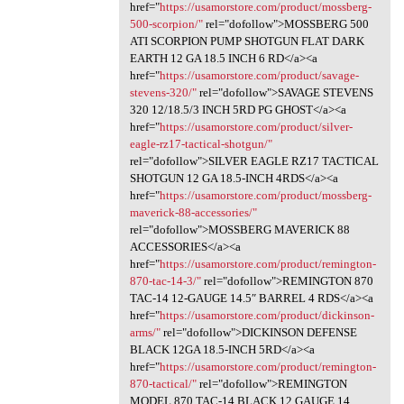
href="
https://usamorstore.com/product/mossberg-
500-scorpion/"
rel="dofollow">MOSSBERG 500
ATI SCORPION PUMP SHOTGUN FLAT DARK
EARTH 12 GA 18.5 INCH 6 RD</a><a
href="
https://usamorstore.com/product/savage-
stevens-320/"
rel="dofollow">SAVAGE STEVENS
320 12/18.5/3 INCH 5RD PG GHOST</a><a
href="
https://usamorstore.com/product/silver-
eagle-rz17-tactical-shotgun/"
rel="dofollow">SILVER EAGLE RZ17 TACTICAL
SHOTGUN 12 GA 18.5-INCH 4RDS</a><a
href="
https://usamorstore.com/product/mossberg-
maverick-88-accessories/"
rel="dofollow">MOSSBERG MAVERICK 88
ACCESSORIES</a><a
href="
https://usamorstore.com/product/remington-
870-tac-14-3/"
rel="dofollow">REMINGTON 870
TAC-14 12-GAUGE 14.5″ BARREL 4 RDS</a><a
href="
https://usamorstore.com/product/dickinson-
arms/"
rel="dofollow">DICKINSON DEFENSE
BLACK 12GA 18.5-INCH 5RD</a><a
href="
https://usamorstore.com/product/remington-
870-tactical/"
rel="dofollow">REMINGTON
MODEL 870 TAC-14 BLACK 12 GAUGE 14