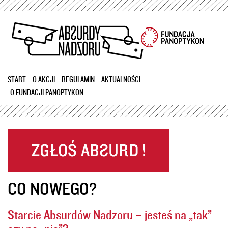
Przejdź
do
treści
START
O AKCJI
REGULAMIN
AKTUALNOŚCI
O FUNDACJI PANOPTYKON
CO NOWEGO?
Starcie Absurdów Nadzoru – jesteś na „tak”