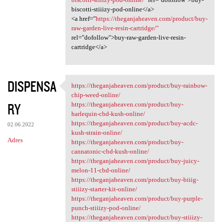
biscotti-stiiizy-pod-online</a>
<a href="
https://theganjaheaven.com/product/buy-
raw-garden-live-resin-cartridge/"
rel="dofollow">buy-raw-garden-live-resin-
cartridge</a>
DISPENSA
https://theganjaheaven.com/product/buy-rainbow-
https://theganjaheaven.com
chip-weed-online/
RY
https://theganjaheaven.com/product/buy-
harlequin-cbd-kush-online/
https://theganjaheaven.com/product/buy-acdc-
02.06.2022
kush-strain-online/
Adres
https://theganjaheaven.com/product/buy-
cannatonic-cbd-kush-online/
https://theganjaheaven.com/product/buy-juicy-
melon-11-cbd-online/
https://theganjaheaven.com/product/buy-biiig-
stiiizy-starter-kit-online/
https://theganjaheaven.com/product/buy-purple-
punch-stiiizy-pod-online/
https://theganjaheaven.com/product/buy-stiiizy-