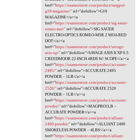
href="
https://usamorstore.com/product/magpul-
g19-magazine/"
rel="dofollow">G19
MAGAZINE</a><a
href="
https://usamorstore.com/product/sig-sauer-
romeo-msr/"
rel="dofollow">SIG SAUER
ELECTRO-OPTICS ROMEO-MSR 2 MOA RED
DOT</a><a
href="
https://usamorstore.com/product/savage-
axis-xp/"
rel="dofollow">SAVAGE AXIS II XP 6.5
CREEDMOOR 22-INCH 4RDS W/ SCOPE</a><a
href="
https://usamorstore.com/product/accurate-
2495/"
rel="dofollow">ACCURATE 2495
POWDER – 1LB</a><a
href="
https://usamorstore.com/product/accurate-
2520/"
rel="dofollow">ACCURATE 2520
POWDER – 1LB</a><a
href="
https://usamorstore.com/product/accurate-
powder/"
rel="dofollow">MAGPRO1LB –
ACCURATE POWDER</a><a
href="
https://usamorstore.com/product/alliant-
2400-powder/"
rel="dofollow">ALLIANT 2400
SMOKELESS POWDER – 4LBS</a><a
href="
https://usamorstore.com/product/alliant-