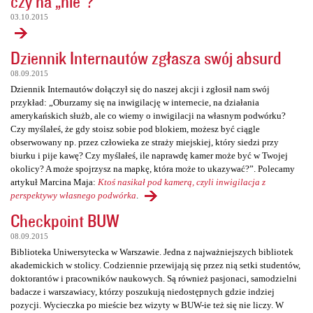
czy na „nie”?
03.10.2015
Dziennik Internautów zgłasza swój absurd
08.09.2015
Dziennik Internautów dołączył się do naszej akcji i zgłosił nam swój
przykład: „Oburzamy się na inwigilację w internecie, na działania
amerykańskich służb, ale co wiemy o inwigilacji na własnym podwórku?
Czy myślałeś, że gdy stoisz sobie pod blokiem, możesz być ciągle
obserwowany np. przez człowieka ze straży miejskiej, który siedzi przy
biurku i pije kawę? Czy myślałeś, ile naprawdę kamer może być w Twojej
okolicy? A może spojrzysz na mapkę, która może to ukazywać?”. Polecamy
artykuł Marcina Maja:
Ktoś nasikał pod kamerą, czyli inwigilacja z
perspektywy własnego podwórka
.
Checkpoint BUW
08.09.2015
Biblioteka Uniwersytecka w Warszawie. Jedna z najważniejszych bibliotek
akademickich w stolicy. Codziennie przewijają się przez nią setki studentów,
doktorantów i pracowników naukowych. Są również pasjonaci, samodzielni
badacze i warszawiacy, którzy poszukują niedostępnych gdzie indziej
pozycji. Wycieczka po mieście bez wizyty w BUW-ie też się nie liczy. W