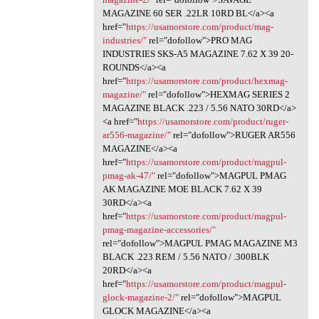
MAGAZINE 60 SER .22LR 10RD BL</a><a
href="
https://usamorstore.com/product/mag-
industries/"
rel="dofollow">PRO MAG
INDUSTRIES SKS-A5 MAGAZINE 7.62 X 39 20-
ROUNDS</a><a
href="
https://usamorstore.com/product/hexmag-
magazine/"
rel="dofollow">HEXMAG SERIES 2
MAGAZINE BLACK .223 / 5.56 NATO 30RD</a>
<a href="
https://usamorstore.com/product/ruger-
ar556-magazine/"
rel="dofollow">RUGER AR556
MAGAZINE</a><a
href="
https://usamorstore.com/product/magpul-
pmag-ak-47/"
rel="dofollow">MAGPUL PMAG
AK MAGAZINE MOE BLACK 7.62 X 39
30RD</a><a
href="
https://usamorstore.com/product/magpul-
pmag-magazine-accessories/"
rel="dofollow">MAGPUL PMAG MAGAZINE M3
BLACK .223 REM / 5.56 NATO / .300BLK
20RD</a><a
href="
https://usamorstore.com/product/magpul-
glock-magazine-2/"
rel="dofollow">MAGPUL
GLOCK MAGAZINE</a><a