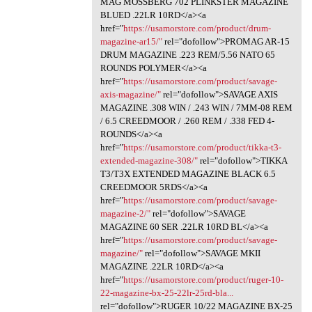
MAG MOSSBERG 702 PLINKSTER MAGAZINE
BLUED .22LR 10RD</a><a
href="
https://usamorstore.com/product/drum-
magazine-ar15/"
rel="dofollow">PROMAG AR-15
DRUM MAGAZINE .223 REM/5.56 NATO 65
ROUNDS POLYMER</a><a
href="
https://usamorstore.com/product/savage-
axis-magazine/"
rel="dofollow">SAVAGE AXIS
MAGAZINE .308 WIN / .243 WIN / 7MM-08 REM
/ 6.5 CREEDMOOR / .260 REM / .338 FED 4-
ROUNDS</a><a
href="
https://usamorstore.com/product/tikka-t3-
extended-magazine-308/"
rel="dofollow">TIKKA
T3/T3X EXTENDED MAGAZINE BLACK 6.5
CREEDMOOR 5RDS</a><a
href="
https://usamorstore.com/product/savage-
magazine-2/"
rel="dofollow">SAVAGE
MAGAZINE 60 SER .22LR 10RD BL</a><a
href="
https://usamorstore.com/product/savage-
magazine/"
rel="dofollow">SAVAGE MKII
MAGAZINE .22LR 10RD</a><a
href="
https://usamorstore.com/product/ruger-10-
22-magazine-bx-25-22lr-25rd-bla...
rel="dofollow">RUGER 10/22 MAGAZINE BX-25