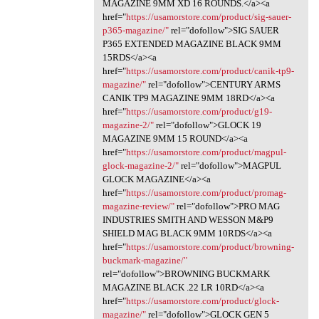
MAGAZINE 9MM XD 16 ROUNDS.</a><a
href="
https://usamorstore.com/product/sig-sauer-
p365-magazine/"
rel="dofollow">SIG SAUER
P365 EXTENDED MAGAZINE BLACK 9MM
15RDS</a><a
href="
https://usamorstore.com/product/canik-tp9-
magazine/"
rel="dofollow">CENTURY ARMS
CANIK TP9 MAGAZINE 9MM 18RD</a><a
href="
https://usamorstore.com/product/g19-
magazine-2/"
rel="dofollow">GLOCK 19
MAGAZINE 9MM 15 ROUND</a><a
href="
https://usamorstore.com/product/magpul-
glock-magazine-2/"
rel="dofollow">MAGPUL
GLOCK MAGAZINE</a><a
href="
https://usamorstore.com/product/promag-
magazine-review/"
rel="dofollow">PRO MAG
INDUSTRIES SMITH AND WESSON M&P9
SHIELD MAG BLACK 9MM 10RDS</a><a
href="
https://usamorstore.com/product/browning-
buckmark-magazine/"
rel="dofollow">BROWNING BUCKMARK
MAGAZINE BLACK .22 LR 10RD</a><a
href="
https://usamorstore.com/product/glock-
magazine/"
rel="dofollow">GLOCK GEN 5