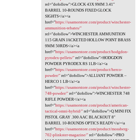
rel="dofollow">GLOCK 43X 9MM 3.41″
BARREL 10-ROUNDS FIXED GLOCK
SIGHTS</a><a
href="
https://usamorstore.com/product/winchester-
ammunition-rebates/"
rel="dofollow">WINCHESTER AMMUNITION
115 GRAIN JACKETED HOLLOW POINT BRASS
9MM 50RDS</a><a
href="
https://usamorstore.com/product/hodgdon-
pyrodex-pellets/"
rel="dofollow">HODGDON
POWDER PYRODEX RS 1LB</a><a
href="
https://usamorstore.com/product/herco-
powder/"
rel="dofollow">ALLIANT POWDER –
HERCO 1 LB</a><a
href="
https://usamorstore.com/product/winchester-
748-powder/"
rel="dofollow">WINCHESTER 748
RIFLE POWDER</a><a
href="
https://usamorstore.com/product/american-
tactical-omni-hybrid/"
rel="dofollow">Q MINI FIX
PISTOL GRAY .300 AAC BLACKOUT 8″
BARREL 10-ROUNDS OPTICS READY</a><a
href="
https://usamorstore.com/product/mossberg-
702-plinkster-magazine/"
rel="dofollow">PRO