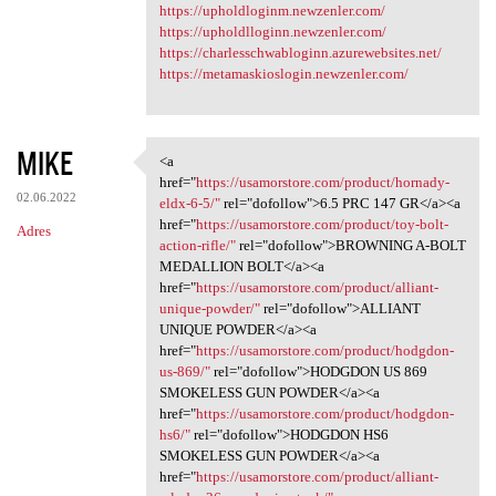
https://upholdloginm.newzenler.com/
https://upholdlloginn.newzenler.com/
https://charlesschwabloginn.azurewebsites.net/
https://metamaskioslogin.newzenler.com/
MIKE
<a
<a href="https://usamorstore
href="
https://usamorstore.com/product/hornady-
02.06.2022
eldx-6-5/"
rel="dofollow">6.5 PRC 147 GR</a><a
href="
https://usamorstore.com/product/toy-bolt-
Adres
action-rifle/"
rel="dofollow">BROWNING A-BOLT
MEDALLION BOLT</a><a
href="
https://usamorstore.com/product/alliant-
unique-powder/"
rel="dofollow">ALLIANT
UNIQUE POWDER</a><a
href="
https://usamorstore.com/product/hodgdon-
us-869/"
rel="dofollow">HODGDON US 869
SMOKELESS GUN POWDER</a><a
href="
https://usamorstore.com/product/hodgdon-
hs6/"
rel="dofollow">HODGDON HS6
SMOKELESS GUN POWDER</a><a
href="
https://usamorstore.com/product/alliant-