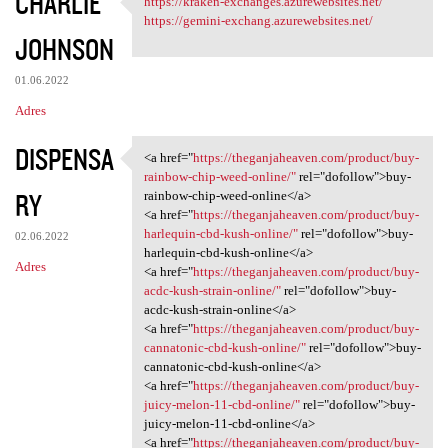
CHARLIE
https://kraken-exchanges.azurewebsites.net/
https://kraken-exchanges
o
https://gemini-exchang.azurewebsites.net/
JOHNSON
m
e
01.06.2022
n
Adres
t
DISPENSA
a
<a href="
https://theganjaheaven.com/product/buy-
<a href="https:/
rainbow-chip-weed-online/"
rel="dofollow">buy-
r
RY
rainbow-chip-weed-online</a>
z
<a href="
https://theganjaheaven.com/product/buy-
harlequin-cbd-kush-online/"
rel="dofollow">buy-
e
02.06.2022
harlequin-cbd-kush-online</a>
Adres
<a href="
https://theganjaheaven.com/product/buy-
acdc-kush-strain-online/"
rel="dofollow">buy-
acdc-kush-strain-online</a>
<a href="
https://theganjaheaven.com/product/buy-
cannatonic-cbd-kush-online/"
rel="dofollow">buy-
cannatonic-cbd-kush-online</a>
<a href="
https://theganjaheaven.com/product/buy-
juicy-melon-11-cbd-online/"
rel="dofollow">buy-
juicy-melon-11-cbd-online</a>
<a href="
https://theganjaheaven.com/product/buy-