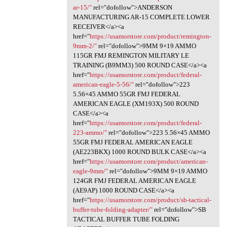
ar-15/"
rel="dofollow">ANDERSON
MANUFACTURING AR-15 COMPLETE LOWER
RECEIVER</a><a
href="
https://usamorstore.com/product/remington-
9mm-2/"
rel="dofollow">9MM 9×19 AMMO
115GR FMJ REMINGTON MILITARY LE
TRAINING (B9MM3) 500 ROUND CASE</a><a
href="
https://usamorstore.com/product/federal-
american-eagle-5-56/"
rel="dofollow">223
5.56×45 AMMO 55GR FMJ FEDERAL
AMERICAN EAGLE (XM193X) 500 ROUND
CASE</a><a
href="
https://usamorstore.com/product/federal-
223-ammo/"
rel="dofollow">223 5.56×45 AMMO
55GR FMJ FEDERAL AMERICAN EAGLE
(AE223BKX) 1000 ROUND BULK CASE</a><a
href="
https://usamorstore.com/product/american-
eagle-9mm/"
rel="dofollow">9MM 9×19 AMMO
124GR FMJ FEDERAL AMERICAN EAGLE
(AE9AP) 1000 ROUND CASE</a><a
href="
https://usamorstore.com/product/sb-tactical-
buffer-tube-folding-adapter/"
rel="dofollow">SB
TACTICAL BUFFER TUBE FOLDING