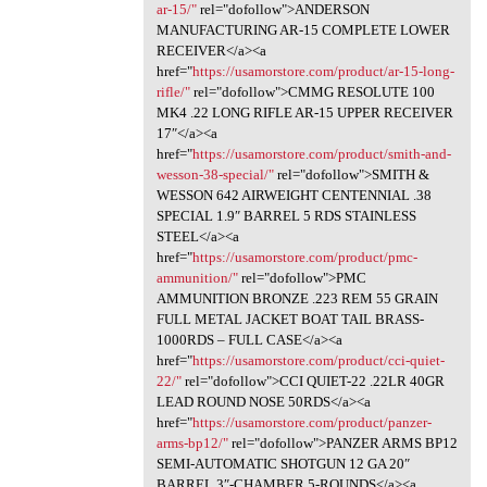
ar-15/"
rel="dofollow">ANDERSON
MANUFACTURING AR-15 COMPLETE LOWER
RECEIVER</a><a
href="
https://usamorstore.com/product/ar-15-long-
rifle/"
rel="dofollow">CMMG RESOLUTE 100
MK4 .22 LONG RIFLE AR-15 UPPER RECEIVER
17″</a><a
href="
https://usamorstore.com/product/smith-and-
wesson-38-special/"
rel="dofollow">SMITH &
WESSON 642 AIRWEIGHT CENTENNIAL .38
SPECIAL 1.9″ BARREL 5 RDS STAINLESS
STEEL</a><a
href="
https://usamorstore.com/product/pmc-
ammunition/"
rel="dofollow">PMC
AMMUNITION BRONZE .223 REM 55 GRAIN
FULL METAL JACKET BOAT TAIL BRASS-
1000RDS – FULL CASE</a><a
href="
https://usamorstore.com/product/cci-quiet-
22/"
rel="dofollow">CCI QUIET-22 .22LR 40GR
LEAD ROUND NOSE 50RDS</a><a
href="
https://usamorstore.com/product/panzer-
arms-bp12/"
rel="dofollow">PANZER ARMS BP12
SEMI-AUTOMATIC SHOTGUN 12 GA 20″
BARREL 3″-CHAMBER 5-ROUNDS</a><a