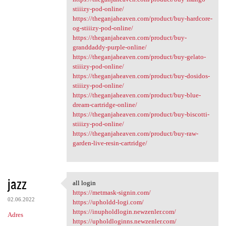
stiiizy-pod-online/
https://theganjaheaven.com/product/buy-hardcore-
og-stiiizy-pod-online/
https://theganjaheaven.com/product/buy-
granddaddy-purple-online/
https://theganjaheaven.com/product/buy-gelato-
stiiizy-pod-online/
https://theganjaheaven.com/product/buy-dosidos-
stiiizy-pod-online/
https://theganjaheaven.com/product/buy-blue-
dream-cartridge-online/
https://theganjaheaven.com/product/buy-biscotti-
stiiizy-pod-online/
https://theganjaheaven.com/product/buy-raw-
garden-live-resin-cartridge/
jazz
all login
all login
https://metmask-signin.com/
02.06.2022
https://upholdd-logi.com/
https://inupholdlogin.newzenler.com/
Adres
https://upholdloginns.newzenler.com/