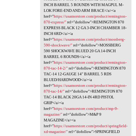
INCH BARREL 5 ROUNDS WITH MAGPUL M-
LOK FORE-END AND ARM BRACE</a><a
href="
https://usamorstore.com/product/remington-
870-express/"
rel="dofollow">REMINGTON 870
EXPRESS BLACK 12 GA 3-INCH CHAMBER 18-
INCH 6RD</a><a
href="
https://usamorstore.com/product/mossberg-
590-shockwave/"
rel="dofollow">MOSSBERG
590 SHOCKWAVE BLUED 20 GA 14-INCH
BARREL 6 ROUNDS</a><a
href="
https://usamorstore.com/product/remington-
870-tac-14-2/"
rel="dofollow">REMINGTON 870
TAC-14 12-GAUGE 14″ BARREL 5 RDS
BLUED/HARDWOOD</a><a
href="
https://usamorstore.com/product/remington-
870-tac-14/"
rel="dofollow">REMINGTON 870
TAC-14 BLACK 20GA 14-IN 4RD PISTOL
GRIP</a><a
href="
https://usamorstore.com/product/mp-9-
magazine/"
rel="dofollow">M&P 9
MAGAZINE</a><a
href="
https://usamorstore.com/product/springfield-
xd-magazine/"
rel="dofollow">SPRINGFIELD