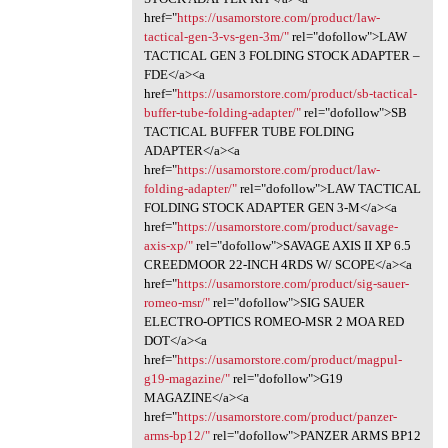
href="
https://usamorstore.com/product/law-
tactical-gen-3-vs-gen-3m/"
rel="dofollow">LAW
TACTICAL GEN 3 FOLDING STOCK ADAPTER –
FDE</a><a
href="
https://usamorstore.com/product/sb-tactical-
buffer-tube-folding-adapter/"
rel="dofollow">SB
TACTICAL BUFFER TUBE FOLDING
ADAPTER</a><a
href="
https://usamorstore.com/product/law-
folding-adapter/"
rel="dofollow">LAW TACTICAL
FOLDING STOCK ADAPTER GEN 3-M</a><a
href="
https://usamorstore.com/product/savage-
axis-xp/"
rel="dofollow">SAVAGE AXIS II XP 6.5
CREEDMOOR 22-INCH 4RDS W/ SCOPE</a><a
href="
https://usamorstore.com/product/sig-sauer-
romeo-msr/"
rel="dofollow">SIG SAUER
ELECTRO-OPTICS ROMEO-MSR 2 MOA RED
DOT</a><a
href="
https://usamorstore.com/product/magpul-
g19-magazine/"
rel="dofollow">G19
MAGAZINE</a><a
href="
https://usamorstore.com/product/panzer-
arms-bp12/"
rel="dofollow">PANZER ARMS BP12