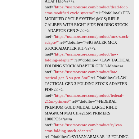
ADAPTER</a><a
href="
https://usamorstore.com/product/dead-foot-
arms-modified-cycle-system/"
rel="dofollow">DFA
MODIFIED CYCLE SYSTEM (MCS) RIFLE
CALIBER WITH RIGHT SIDE FOLDING STOCK
– ADAPTOR GEN 2</a><a
href="
https://usamorstore.com/product/mcx-stock-
adapte/"
rel="dofollow">SIG SAUER MCX
STOCK ADAPTER KIT</a><a
href="
https://usamorstore.com/product/law-
folding-adapter/"
rel="dofollow">LAW TACTICAL
FOLDING STOCK ADAPTER GEN 3-M</a><a
href="
https://usamorstore.com/product/law-
tactical-gen-3-vs-gen-3m/"
rel="dofollow">LAW
TACTICAL GEN 3 FOLDING STOCK ADAPTER –
FDE</a><a
href="
https://usamorstore.com/product/federal-
215m-primers/"
rel="dofollow">FEDERAL
PREMIUM GOLD MEDAL LARGE RIFLE
MAGNUM MATCH #215M PRIMERS
1000PCS</a><a
href="
https://usamorstore.com/product/sylvan-
arms-folding-stock-adapter/"
rel="dofollow">SYLVAN ARMS AR-15 FOLDING