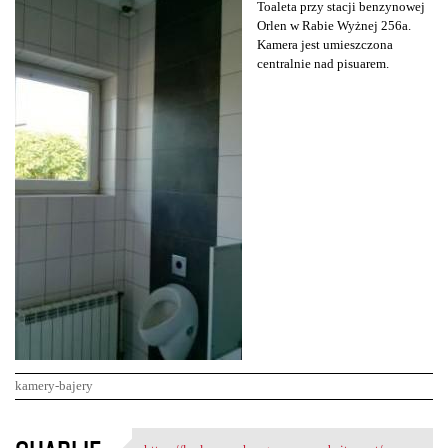
Toaleta przy stacji benzynowej
Orlen w Rabie Wyżnej 256a.
Kamera jest umieszczona
centralnie nad pisuarem.
kamery-bajery
K