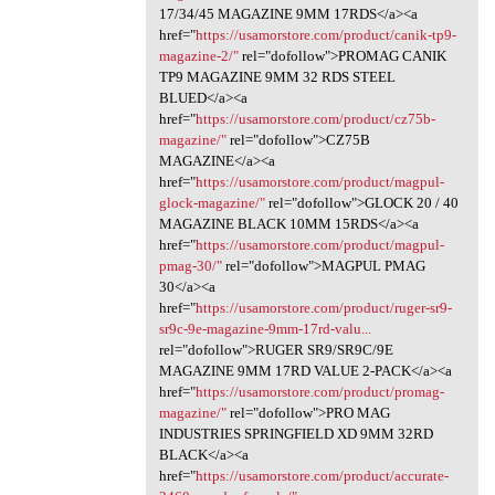
17/34/45 MAGAZINE 9MM 17RDS</a><a
href="
https://usamorstore.com/product/canik-tp9-
magazine-2/"
rel="dofollow">PROMAG CANIK
TP9 MAGAZINE 9MM 32 RDS STEEL
BLUED</a><a
href="
https://usamorstore.com/product/cz75b-
magazine/"
rel="dofollow">CZ75B
MAGAZINE</a><a
href="
https://usamorstore.com/product/magpul-
glock-magazine/"
rel="dofollow">GLOCK 20 / 40
MAGAZINE BLACK 10MM 15RDS</a><a
href="
https://usamorstore.com/product/magpul-
pmag-30/"
rel="dofollow">MAGPUL PMAG
30</a><a
href="
https://usamorstore.com/product/ruger-sr9-
sr9c-9e-magazine-9mm-17rd-valu...
rel="dofollow">RUGER SR9/SR9C/9E
MAGAZINE 9MM 17RD VALUE 2-PACK</a><a
href="
https://usamorstore.com/product/promag-
magazine/"
rel="dofollow">PRO MAG
INDUSTRIES SPRINGFIELD XD 9MM 32RD
BLACK</a><a
href="
https://usamorstore.com/product/accurate-