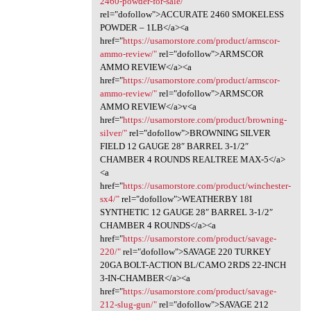
2460-powder-for-sale/"
rel="dofollow">ACCURATE 2460 SMOKELESS
POWDER – 1LB</a><a
href="
https://usamorstore.com/product/armscor-
ammo-review/"
rel="dofollow">ARMSCOR
AMMO REVIEW</a><a
href="
https://usamorstore.com/product/armscor-
ammo-review/"
rel="dofollow">ARMSCOR
AMMO REVIEW</a>v<a
href="
https://usamorstore.com/product/browning-
silver/"
rel="dofollow">BROWNING SILVER
FIELD 12 GAUGE 28″ BARREL 3-1/2″
CHAMBER 4 ROUNDS REALTREE MAX-5</a>
<a
href="
https://usamorstore.com/product/winchester-
sx4/"
rel="dofollow">WEATHERBY 18I
SYNTHETIC 12 GAUGE 28″ BARREL 3-1/2″
CHAMBER 4 ROUNDS</a><a
href="
https://usamorstore.com/product/savage-
220/"
rel="dofollow">SAVAGE 220 TURKEY
20GA BOLT-ACTION BL/CAMO 2RDS 22-INCH
3-IN-CHAMBER</a><a
href="
https://usamorstore.com/product/savage-
212-slug-gun/"
rel="dofollow">SAVAGE 212