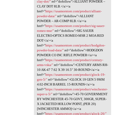
clay-dot/"
rel="dofollow">ALLIANT POWDER –
CLAY DOT 8LB.</a><a
href="
https://usamorstore.com/product/alliant-
powder-data/"
rel="dofollow">ALLIANT
POWDER – AR-COMP 8LB.</a><a
href="
https://usamorstore.com/product/sig-sauer-
romeo-msr/"
rel="dofollow">SIG SAUER
ELECTRO-OPTICS ROMEO-MSR 2 MOA RED
DOT</a><a
href="
https://usamorstore.com/product/hodgdon-
powder-load-data/"
rel="dofollow">HODGDON
POWDER CO INC RIFLE POWDER</a><a
href="
https://usamorstore.com/product/century-
arms-vska/"
rel="dofollow">CENTURY ARMS RH-
10 AK-47 7.62 X 39 16.5″ 30-ROUND</a><a
href="
https://usamorstore.com/product/glock-19-
gen-5/"
rel="dofollow">GLOCK 19 GEN 5 9MM
4.02-INCH BARREL 15-ROUNDS</a><a
href="
https://usamorstore.com/product/winchester-
super-x-5/"
rel="dofollow">45-70 GOVERNMENT
BY WINCHESTER 45-70 GOVT, 300GR, SUPER-
X JACKETED HOLLOW POINT, (PER 20)
[WINCHESTER AMMO]</a><a
href="
https://usamorstore.com/product/glock-26/"