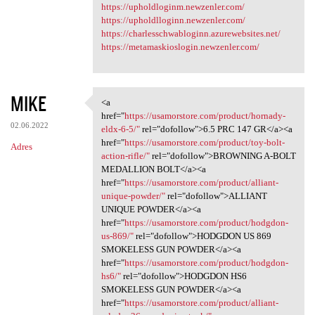
https://upholdloginm.newzenler.com/
https://upholdlloginn.newzenler.com/
https://charlesschwabloginn.azurewebsites.net/
https://metamaskioslogin.newzenler.com/
MIKE
<a
<a href="https://usamorstore
href="
https://usamorstore.com/product/hornady-
02.06.2022
eldx-6-5/"
rel="dofollow">6.5 PRC 147 GR</a><a
href="
https://usamorstore.com/product/toy-bolt-
Adres
action-rifle/"
rel="dofollow">BROWNING A-BOLT
MEDALLION BOLT</a><a
href="
https://usamorstore.com/product/alliant-
unique-powder/"
rel="dofollow">ALLIANT
UNIQUE POWDER</a><a
href="
https://usamorstore.com/product/hodgdon-
us-869/"
rel="dofollow">HODGDON US 869
SMOKELESS GUN POWDER</a><a
href="
https://usamorstore.com/product/hodgdon-
hs6/"
rel="dofollow">HODGDON HS6
SMOKELESS GUN POWDER</a><a
href="
https://usamorstore.com/product/alliant-