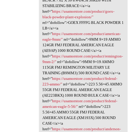
BLACK 7.62 X 39 8.4-INCH 30RDS WITH
STABILIZING BRACE</a><a
href="
https://usamorstore.com/product/goex-
black-powder-plant-explosion/"
rel="dofollow">GOEX FFFFG BLACK POWDER 1
LB</a><a
href="
https://usamorstore.com/product/american-
eagle-9mm/"
rel="dofollow">9MM 9×19 AMMO
124GR FMJ FEDERAL AMERICAN EAGLE
(AE9AP) 1000 ROUND CASE</a><a
href="
https://usamorstore.com/product/remington-
9mm-2/"
rel="dofollow">9MM 9×19 AMMO
115GR FMJ REMINGTON MILITARY LE
TRAINING (B9MM3) 500 ROUND CASE</a><a
href="
https://usamorstore.com/product/federal-
223-ammo/"
rel="dofollow">223 5.56×45 AMMO
55GR FMJ FEDERAL AMERICAN EAGLE
(AE223BKX) 1000 ROUND BULK CASE</a><a
href="
https://usamorstore.com/product/federal-
american-eagle-5-56/"
rel="dofollow">223
5.56×45 AMMO 55GR FMJ FEDERAL
AMERICAN EAGLE (XM193X) 500 ROUND
CASE</a><a
href="
https://usamorstore.com/product/anderson-