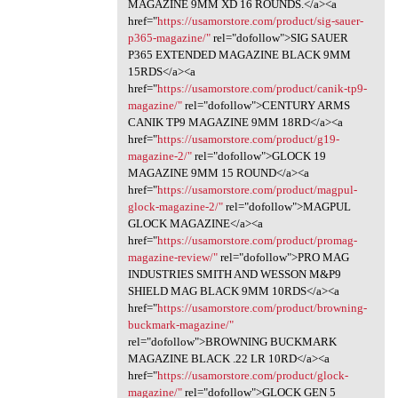
MAGAZINE 9MM XD 16 ROUNDS.</a><a
href="
https://usamorstore.com/product/sig-sauer-
p365-magazine/"
rel="dofollow">SIG SAUER
P365 EXTENDED MAGAZINE BLACK 9MM
15RDS</a><a
href="
https://usamorstore.com/product/canik-tp9-
magazine/"
rel="dofollow">CENTURY ARMS
CANIK TP9 MAGAZINE 9MM 18RD</a><a
href="
https://usamorstore.com/product/g19-
magazine-2/"
rel="dofollow">GLOCK 19
MAGAZINE 9MM 15 ROUND</a><a
href="
https://usamorstore.com/product/magpul-
glock-magazine-2/"
rel="dofollow">MAGPUL
GLOCK MAGAZINE</a><a
href="
https://usamorstore.com/product/promag-
magazine-review/"
rel="dofollow">PRO MAG
INDUSTRIES SMITH AND WESSON M&P9
SHIELD MAG BLACK 9MM 10RDS</a><a
href="
https://usamorstore.com/product/browning-
buckmark-magazine/"
rel="dofollow">BROWNING BUCKMARK
MAGAZINE BLACK .22 LR 10RD</a><a
href="
https://usamorstore.com/product/glock-
magazine/"
rel="dofollow">GLOCK GEN 5