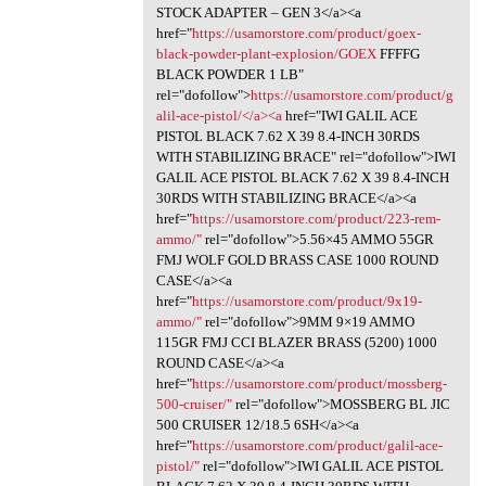
STOCK ADAPTER – GEN 3</a><a
href="
https://usamorstore.com/product/goex-
black-powder-plant-explosion/GOEX
FFFFG
BLACK POWDER 1 LB"
rel="dofollow">
https://usamorstore.com/product/g
alil-ace-pistol/</a><a
href="IWI GALIL ACE
PISTOL BLACK 7.62 X 39 8.4-INCH 30RDS
WITH STABILIZING BRACE" rel="dofollow">IWI
GALIL ACE PISTOL BLACK 7.62 X 39 8.4-INCH
30RDS WITH STABILIZING BRACE</a><a
href="
https://usamorstore.com/product/223-rem-
ammo/"
rel="dofollow">5.56×45 AMMO 55GR
FMJ WOLF GOLD BRASS CASE 1000 ROUND
CASE</a><a
href="
https://usamorstore.com/product/9x19-
ammo/"
rel="dofollow">9MM 9×19 AMMO
115GR FMJ CCI BLAZER BRASS (5200) 1000
ROUND CASE</a><a
href="
https://usamorstore.com/product/mossberg-
500-cruiser/"
rel="dofollow">MOSSBERG BL JIC
500 CRUISER 12/18.5 6SH</a><a
href="
https://usamorstore.com/product/galil-ace-
pistol/"
rel="dofollow">IWI GALIL ACE PISTOL