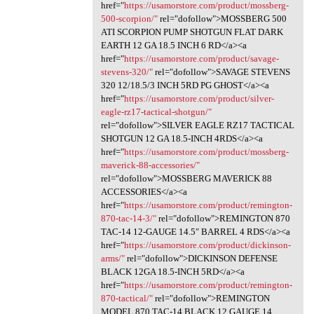
href="
https://usamorstore.com/product/mossberg-
500-scorpion/"
rel="dofollow">MOSSBERG 500
ATI SCORPION PUMP SHOTGUN FLAT DARK
EARTH 12 GA 18.5 INCH 6 RD</a><a
href="
https://usamorstore.com/product/savage-
stevens-320/"
rel="dofollow">SAVAGE STEVENS
320 12/18.5/3 INCH 5RD PG GHOST</a><a
href="
https://usamorstore.com/product/silver-
eagle-rz17-tactical-shotgun/"
rel="dofollow">SILVER EAGLE RZ17 TACTICAL
SHOTGUN 12 GA 18.5-INCH 4RDS</a><a
href="
https://usamorstore.com/product/mossberg-
maverick-88-accessories/"
rel="dofollow">MOSSBERG MAVERICK 88
ACCESSORIES</a><a
href="
https://usamorstore.com/product/remington-
870-tac-14-3/"
rel="dofollow">REMINGTON 870
TAC-14 12-GAUGE 14.5″ BARREL 4 RDS</a><a
href="
https://usamorstore.com/product/dickinson-
arms/"
rel="dofollow">DICKINSON DEFENSE
BLACK 12GA 18.5-INCH 5RD</a><a
href="
https://usamorstore.com/product/remington-
870-tactical/"
rel="dofollow">REMINGTON
MODEL 870 TAC-14 BLACK 12 GAUGE 14