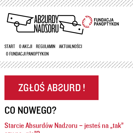
Przejdź
do
treści
START
O AKCJI
REGULAMIN
AKTUALNOŚCI
O FUNDACJI PANOPTYKON
CO NOWEGO?
Starcie Absurdów Nadzoru – jesteś na „tak”