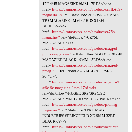
17/34/45 MAGAZINE 9MM 17RDS</a><a
href="
https://usamorstore.com/product/canik-tp9-
magazine-2/"
rel="dofollow">PROMAG CANIK
TP9 MAGAZINE 9MM 32 RDS STEEL
BLUED</a><a
href="
https://usamorstore.com/product/cz75b-
magazine/"
rel="dofollow">CZ75B
MAGAZINE</a><a
href="
https://usamorstore.com/product/magpul-
glock-magazine/"
rel="dofollow">GLOCK 20 / 40
MAGAZINE BLACK 10MM 15RDS</a><a
href="
https://usamorstore.com/product/magpul-
pmag-30/"
rel="dofollow">MAGPUL PMAG
30</a><a
href="
https://usamorstore.com/product/ruger-sr9-
sr9c-9e-magazine-9mm-17rd-valu...
rel="dofollow">RUGER SR9/SR9C/9E
MAGAZINE 9MM 17RD VALUE 2-PACK</a><a
href="
https://usamorstore.com/product/promag-
magazine/"
rel="dofollow">PRO MAG
INDUSTRIES SPRINGFIELD XD 9MM 32RD
BLACK</a><a
href="
https://usamorstore.com/product/accurate-