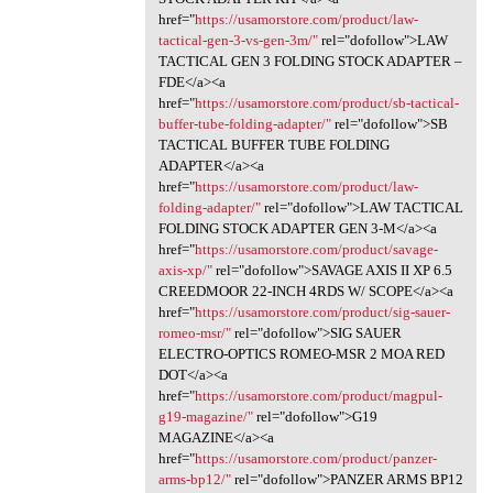
href="
https://usamorstore.com/product/law-
tactical-gen-3-vs-gen-3m/"
rel="dofollow">LAW
TACTICAL GEN 3 FOLDING STOCK ADAPTER –
FDE</a><a
href="
https://usamorstore.com/product/sb-tactical-
buffer-tube-folding-adapter/"
rel="dofollow">SB
TACTICAL BUFFER TUBE FOLDING
ADAPTER</a><a
href="
https://usamorstore.com/product/law-
folding-adapter/"
rel="dofollow">LAW TACTICAL
FOLDING STOCK ADAPTER GEN 3-M</a><a
href="
https://usamorstore.com/product/savage-
axis-xp/"
rel="dofollow">SAVAGE AXIS II XP 6.5
CREEDMOOR 22-INCH 4RDS W/ SCOPE</a><a
href="
https://usamorstore.com/product/sig-sauer-
romeo-msr/"
rel="dofollow">SIG SAUER
ELECTRO-OPTICS ROMEO-MSR 2 MOA RED
DOT</a><a
href="
https://usamorstore.com/product/magpul-
g19-magazine/"
rel="dofollow">G19
MAGAZINE</a><a
href="
https://usamorstore.com/product/panzer-
arms-bp12/"
rel="dofollow">PANZER ARMS BP12