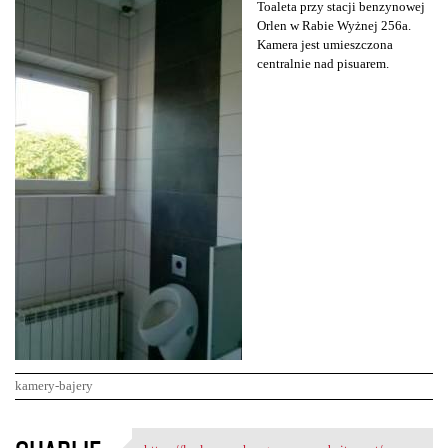
Toaleta przy stacji benzynowej
Orlen w Rabie Wyżnej 256a.
Kamera jest umieszczona
centralnie nad pisuarem.
kamery-bajery
K