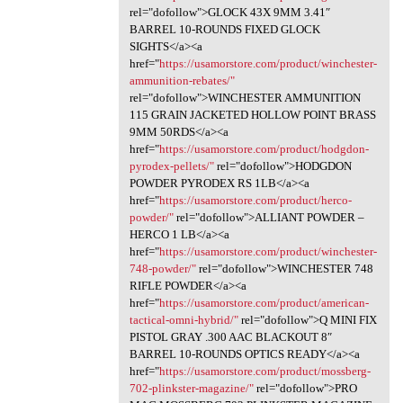
rel="dofollow">GLOCK 43X 9MM 3.41″
BARREL 10-ROUNDS FIXED GLOCK
SIGHTS</a><a
href="
https://usamorstore.com/product/winchester-
ammunition-rebates/"
rel="dofollow">WINCHESTER AMMUNITION
115 GRAIN JACKETED HOLLOW POINT BRASS
9MM 50RDS</a><a
href="
https://usamorstore.com/product/hodgdon-
pyrodex-pellets/"
rel="dofollow">HODGDON
POWDER PYRODEX RS 1LB</a><a
href="
https://usamorstore.com/product/herco-
powder/"
rel="dofollow">ALLIANT POWDER –
HERCO 1 LB</a><a
href="
https://usamorstore.com/product/winchester-
748-powder/"
rel="dofollow">WINCHESTER 748
RIFLE POWDER</a><a
href="
https://usamorstore.com/product/american-
tactical-omni-hybrid/"
rel="dofollow">Q MINI FIX
PISTOL GRAY .300 AAC BLACKOUT 8″
BARREL 10-ROUNDS OPTICS READY</a><a
href="
https://usamorstore.com/product/mossberg-
702-plinkster-magazine/"
rel="dofollow">PRO