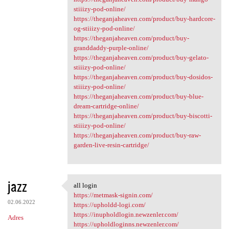
stiiizy-pod-online/
https://theganjaheaven.com/product/buy-hardcore-
og-stiiizy-pod-online/
https://theganjaheaven.com/product/buy-
granddaddy-purple-online/
https://theganjaheaven.com/product/buy-gelato-
stiiizy-pod-online/
https://theganjaheaven.com/product/buy-dosidos-
stiiizy-pod-online/
https://theganjaheaven.com/product/buy-blue-
dream-cartridge-online/
https://theganjaheaven.com/product/buy-biscotti-
stiiizy-pod-online/
https://theganjaheaven.com/product/buy-raw-
garden-live-resin-cartridge/
jazz
all login
all login
https://metmask-signin.com/
02.06.2022
https://upholdd-logi.com/
https://inupholdlogin.newzenler.com/
Adres
https://upholdloginns.newzenler.com/