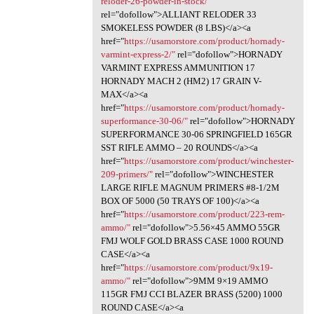
reloder-26-powder-in-stock/"
rel="dofollow">ALLIANT RELODER 33
SMOKELESS POWDER (8 LBS)</a><a
href="
https://usamorstore.com/product/hornady-
varmint-express-2/"
rel="dofollow">HORNADY
VARMINT EXPRESS AMMUNITION 17
HORNADY MACH 2 (HM2) 17 GRAIN V-
MAX</a><a
href="
https://usamorstore.com/product/hornady-
superformance-30-06/"
rel="dofollow">HORNADY
SUPERFORMANCE 30-06 SPRINGFIELD 165GR
SST RIFLE AMMO – 20 ROUNDS</a><a
href="
https://usamorstore.com/product/winchester-
209-primers/"
rel="dofollow">WINCHESTER
LARGE RIFLE MAGNUM PRIMERS #8-1/2M
BOX OF 5000 (50 TRAYS OF 100)</a><a
href="
https://usamorstore.com/product/223-rem-
ammo/"
rel="dofollow">5.56×45 AMMO 55GR
FMJ WOLF GOLD BRASS CASE 1000 ROUND
CASE</a><a
href="
https://usamorstore.com/product/9x19-
ammo/"
rel="dofollow">9MM 9×19 AMMO
115GR FMJ CCI BLAZER BRASS (5200) 1000
ROUND CASE</a><a