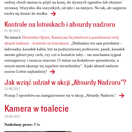
wolnej chwili można tu pójść na kawę, do słynnych ogrodów lub obejrzeć
wystawę. Wszystko dla wszystkich, od ręki i na miejscu. No tak, ale najpierw
trzeba się dostać do środka.
Kontrole na lotniskach i absurdy nadzoru
01.09.2015
Na łamach
Dziennika Opinii, Katarzyna Szymielewicz przedstawia swój
absurd nadzoru – kontrole na lotniskach
: „Dokładnie ten sam przedmiot –
ładowarka, kawałek kabla, but na podwyższonej podeszwie, pasek, kawałek
metalu gdzieś przy ciele, czy coś w kształcie tuby – raz uruchamia sygnał
ostrzegawczy i oznacza stracone 15 minut na dodatkowe sprawdzenie, a
innym razem okazuje się zupełnie niewidzialny”. A jaki absurd nadzoru
uwiera Ciebie najbardziej?
Jak wziąć udział w akcji „Absurdy Nadzoru"?
25.08.2015
Poznaj 5 sposobów na zaangażowanie się w akcję „Absurdy Nadzoru".
Kamera w toalecie
10.09.2015
Nadesłany przez:
F.Sz