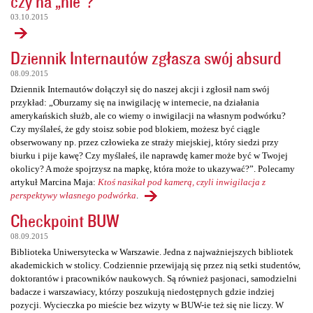
czy na „nie”?
03.10.2015
Dziennik Internautów zgłasza swój absurd
08.09.2015
Dziennik Internautów dołączył się do naszej akcji i zgłosił nam swój
przykład: „Oburzamy się na inwigilację w internecie, na działania
amerykańskich służb, ale co wiemy o inwigilacji na własnym podwórku?
Czy myślałeś, że gdy stoisz sobie pod blokiem, możesz być ciągle
obserwowany np. przez człowieka ze straży miejskiej, który siedzi przy
biurku i pije kawę? Czy myślałeś, ile naprawdę kamer może być w Twojej
okolicy? A może spojrzysz na mapkę, która może to ukazywać?”. Polecamy
artykuł Marcina Maja:
Ktoś nasikał pod kamerą, czyli inwigilacja z
perspektywy własnego podwórka
.
Checkpoint BUW
08.09.2015
Biblioteka Uniwersytecka w Warszawie. Jedna z najważniejszych bibliotek
akademickich w stolicy. Codziennie przewijają się przez nią setki studentów,
doktorantów i pracowników naukowych. Są również pasjonaci, samodzielni
badacze i warszawiacy, którzy poszukują niedostępnych gdzie indziej
pozycji. Wycieczka po mieście bez wizyty w BUW-ie też się nie liczy. W