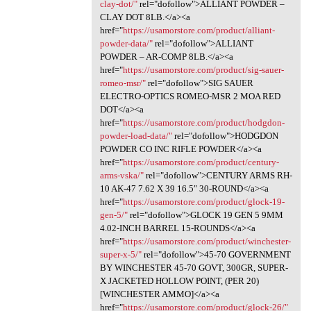
clay-dot/"
rel="dofollow">ALLIANT POWDER –
CLAY DOT 8LB.</a><a
href="
https://usamorstore.com/product/alliant-
powder-data/"
rel="dofollow">ALLIANT
POWDER – AR-COMP 8LB.</a><a
href="
https://usamorstore.com/product/sig-sauer-
romeo-msr/"
rel="dofollow">SIG SAUER
ELECTRO-OPTICS ROMEO-MSR 2 MOA RED
DOT</a><a
href="
https://usamorstore.com/product/hodgdon-
powder-load-data/"
rel="dofollow">HODGDON
POWDER CO INC RIFLE POWDER</a><a
href="
https://usamorstore.com/product/century-
arms-vska/"
rel="dofollow">CENTURY ARMS RH-
10 AK-47 7.62 X 39 16.5″ 30-ROUND</a><a
href="
https://usamorstore.com/product/glock-19-
gen-5/"
rel="dofollow">GLOCK 19 GEN 5 9MM
4.02-INCH BARREL 15-ROUNDS</a><a
href="
https://usamorstore.com/product/winchester-
super-x-5/"
rel="dofollow">45-70 GOVERNMENT
BY WINCHESTER 45-70 GOVT, 300GR, SUPER-
X JACKETED HOLLOW POINT, (PER 20)
[WINCHESTER AMMO]</a><a
href="
https://usamorstore.com/product/glock-26/"