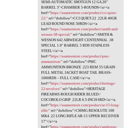
SEMI-AUTOMATIC SHOTGUN 12 GA 20″
BARREL 3″-CHAMBER 5-ROUNDS</a><a
href="
https://usamorstore.com/product/cci-quiet-
22/"
rel="dofollow">CCI QUIET-22 .22LR 40GR
LEAD ROUND NOSE 50RDS</a><a
href="
https://usamorstore.com/product/smith-and-
wesson-38-special/"
rel="dofollow">SMITH &
WESSON 642 AIRWEIGHT CENTENNIAL .38
SPECIAL 1.9″ BARREL 5 RDS STAINLESS
STEEL</a><a
href="
https://usamorstore.com/product/pmc-
ammunition/"
rel="dofollow">PMC
AMMUNITION BRONZE .223 REM 55 GRAIN
FULL METAL JACKET BOAT TAIL BRASS-
1000RDS – FULL CASE</a><a
href="
https://usamorstore.com/product/heritage-
22-revolver/"
rel="dofollow">HERITAGE
FIREARMS ROUGH RIDER BLUED /
COCOBOLO GRIP .22LR 6.5-INCH 6RD</a><a
href="
https://usamorstore.com/product/ar-15-long-
rifle/"
rel="dofollow">CMMG RESOLUTE 100
MK4 .22 LONG RIFLE AR-15 UPPER RECEIVER
17″</a><a
href="
https://usamorstore.com/product/anderson-