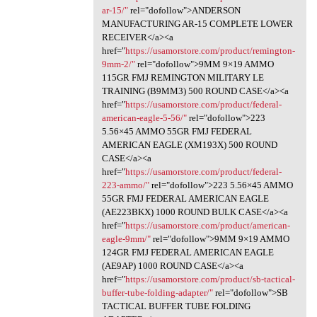
ar-15/"
rel="dofollow">ANDERSON
MANUFACTURING AR-15 COMPLETE LOWER
RECEIVER</a><a
href="
https://usamorstore.com/product/remington-
9mm-2/"
rel="dofollow">9MM 9×19 AMMO
115GR FMJ REMINGTON MILITARY LE
TRAINING (B9MM3) 500 ROUND CASE</a><a
href="
https://usamorstore.com/product/federal-
american-eagle-5-56/"
rel="dofollow">223
5.56×45 AMMO 55GR FMJ FEDERAL
AMERICAN EAGLE (XM193X) 500 ROUND
CASE</a><a
href="
https://usamorstore.com/product/federal-
223-ammo/"
rel="dofollow">223 5.56×45 AMMO
55GR FMJ FEDERAL AMERICAN EAGLE
(AE223BKX) 1000 ROUND BULK CASE</a><a
href="
https://usamorstore.com/product/american-
eagle-9mm/"
rel="dofollow">9MM 9×19 AMMO
124GR FMJ FEDERAL AMERICAN EAGLE
(AE9AP) 1000 ROUND CASE</a><a
href="
https://usamorstore.com/product/sb-tactical-
buffer-tube-folding-adapter/"
rel="dofollow">SB
TACTICAL BUFFER TUBE FOLDING