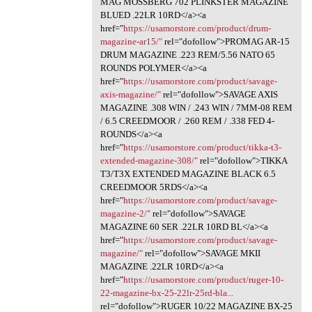
MAG MOSSBERG 702 PLINKSTER MAGAZINE
BLUED .22LR 10RD</a><a
href="
https://usamorstore.com/product/drum-
magazine-ar15/"
rel="dofollow">PROMAG AR-15
DRUM MAGAZINE .223 REM/5.56 NATO 65
ROUNDS POLYMER</a><a
href="
https://usamorstore.com/product/savage-
axis-magazine/"
rel="dofollow">SAVAGE AXIS
MAGAZINE .308 WIN / .243 WIN / 7MM-08 REM
/ 6.5 CREEDMOOR / .260 REM / .338 FED 4-
ROUNDS</a><a
href="
https://usamorstore.com/product/tikka-t3-
extended-magazine-308/"
rel="dofollow">TIKKA
T3/T3X EXTENDED MAGAZINE BLACK 6.5
CREEDMOOR 5RDS</a><a
href="
https://usamorstore.com/product/savage-
magazine-2/"
rel="dofollow">SAVAGE
MAGAZINE 60 SER .22LR 10RD BL</a><a
href="
https://usamorstore.com/product/savage-
magazine/"
rel="dofollow">SAVAGE MKII
MAGAZINE .22LR 10RD</a><a
href="
https://usamorstore.com/product/ruger-10-
22-magazine-bx-25-22lr-25rd-bla...
rel="dofollow">RUGER 10/22 MAGAZINE BX-25