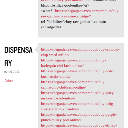
biscotti-stiiizy-pod-online</a>
<a href="
https://theganjaheaven.com/product/buy-
raw-garden-live-resin-cartridge/"
rel="dofollow">buy-raw-garden-live-resin-
cartridge</a>
DISPENSA
https://theganjaheaven.com/product/buy-rainbow-
https://theganjaheaven.com
chip-weed-online/
RY
https://theganjaheaven.com/product/buy-
harlequin-cbd-kush-online/
https://theganjaheaven.com/product/buy-acdc-
02.06.2022
kush-strain-online/
Adres
https://theganjaheaven.com/product/buy-
cannatonic-cbd-kush-online/
https://theganjaheaven.com/product/buy-juicy-
melon-11-cbd-online/
https://theganjaheaven.com/product/buy-biiig-
stiiizy-starter-kit-online/
https://theganjaheaven.com/product/buy-purple-
punch-stiiizy-pod-online/
https://theganjaheaven.com/product/buy-stiiizy-