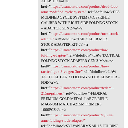
ADAPTER</a><a
href="
https://usamorstore.com/product/dead-foot-
arms-modified-cycle-system/"
rel="dofollow">DFA
MODIFIED CYCLE SYSTEM (MCS) RIFLE
CALIBER WITH RIGHT SIDE FOLDING STOCK
– ADAPTOR GEN 2</a><a
href="
https://usamorstore.com/product/mcx-stock-
adapte/"
rel="dofollow">SIG SAUER MCX
STOCK ADAPTER KIT</a><a
href="
https://usamorstore.com/product/law-
folding-adapter/"
rel="dofollow">LAW TACTICAL
FOLDING STOCK ADAPTER GEN 3-M</a><a
href="
https://usamorstore.com/product/law-
tactical-gen-3-vs-gen-3m/"
rel="dofollow">LAW
TACTICAL GEN 3 FOLDING STOCK ADAPTER –
FDE</a><a
href="
https://usamorstore.com/product/federal-
215m-primers/"
rel="dofollow">FEDERAL
PREMIUM GOLD MEDAL LARGE RIFLE
MAGNUM MATCH #215M PRIMERS
1000PCS</a><a
href="
https://usamorstore.com/product/sylvan-
arms-folding-stock-adapter/"
rel="dofollow">SYLVAN ARMS AR-15 FOLDING