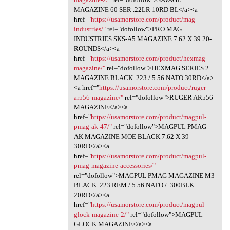
MAGAZINE 60 SER .22LR 10RD BL</a><a
href="
https://usamorstore.com/product/mag-
industries/"
rel="dofollow">PRO MAG
INDUSTRIES SKS-A5 MAGAZINE 7.62 X 39 20-
ROUNDS</a><a
href="
https://usamorstore.com/product/hexmag-
magazine/"
rel="dofollow">HEXMAG SERIES 2
MAGAZINE BLACK .223 / 5.56 NATO 30RD</a>
<a href="
https://usamorstore.com/product/ruger-
ar556-magazine/"
rel="dofollow">RUGER AR556
MAGAZINE</a><a
href="
https://usamorstore.com/product/magpul-
pmag-ak-47/"
rel="dofollow">MAGPUL PMAG
AK MAGAZINE MOE BLACK 7.62 X 39
30RD</a><a
href="
https://usamorstore.com/product/magpul-
pmag-magazine-accessories/"
rel="dofollow">MAGPUL PMAG MAGAZINE M3
BLACK .223 REM / 5.56 NATO / .300BLK
20RD</a><a
href="
https://usamorstore.com/product/magpul-
glock-magazine-2/"
rel="dofollow">MAGPUL
GLOCK MAGAZINE</a><a