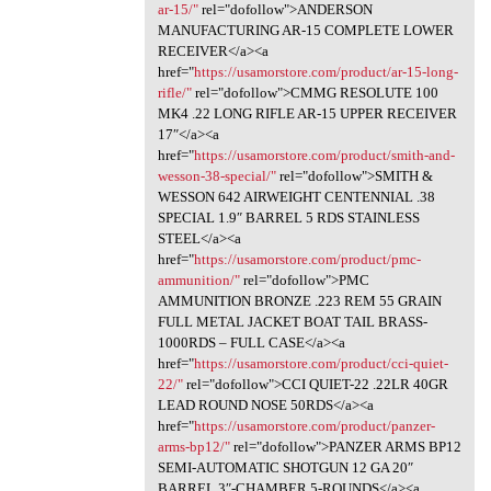
ar-15/"
rel="dofollow">ANDERSON
MANUFACTURING AR-15 COMPLETE LOWER
RECEIVER</a><a
href="
https://usamorstore.com/product/ar-15-long-
rifle/"
rel="dofollow">CMMG RESOLUTE 100
MK4 .22 LONG RIFLE AR-15 UPPER RECEIVER
17″</a><a
href="
https://usamorstore.com/product/smith-and-
wesson-38-special/"
rel="dofollow">SMITH &
WESSON 642 AIRWEIGHT CENTENNIAL .38
SPECIAL 1.9″ BARREL 5 RDS STAINLESS
STEEL</a><a
href="
https://usamorstore.com/product/pmc-
ammunition/"
rel="dofollow">PMC
AMMUNITION BRONZE .223 REM 55 GRAIN
FULL METAL JACKET BOAT TAIL BRASS-
1000RDS – FULL CASE</a><a
href="
https://usamorstore.com/product/cci-quiet-
22/"
rel="dofollow">CCI QUIET-22 .22LR 40GR
LEAD ROUND NOSE 50RDS</a><a
href="
https://usamorstore.com/product/panzer-
arms-bp12/"
rel="dofollow">PANZER ARMS BP12
SEMI-AUTOMATIC SHOTGUN 12 GA 20″
BARREL 3″-CHAMBER 5-ROUNDS</a><a