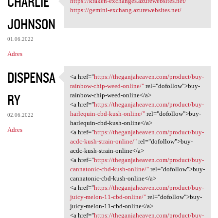
CHARLIE
https://kraken-exchanges.azurewebsites.net/
https://kraken-exchanges
o
https://gemini-exchang.azurewebsites.net/
JOHNSON
m
e
01.06.2022
n
Adres
t
DISPENSA
a
<a href="
https://theganjaheaven.com/product/buy-
<a href="https:/
rainbow-chip-weed-online/"
rel="dofollow">buy-
r
RY
rainbow-chip-weed-online</a>
z
<a href="
https://theganjaheaven.com/product/buy-
harlequin-cbd-kush-online/"
rel="dofollow">buy-
e
02.06.2022
harlequin-cbd-kush-online</a>
Adres
<a href="
https://theganjaheaven.com/product/buy-
acdc-kush-strain-online/"
rel="dofollow">buy-
acdc-kush-strain-online</a>
<a href="
https://theganjaheaven.com/product/buy-
cannatonic-cbd-kush-online/"
rel="dofollow">buy-
cannatonic-cbd-kush-online</a>
<a href="
https://theganjaheaven.com/product/buy-
juicy-melon-11-cbd-online/"
rel="dofollow">buy-
juicy-melon-11-cbd-online</a>
<a href="
https://theganjaheaven.com/product/buy-