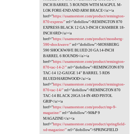
INCH BARREL 5 ROUNDS WITH MAGPUL M-
LOK FORE-END AND ARM BRACE</a><a
href="
https://usamorstore.com/product/remington-
870-express/"
rel="dofollow">REMINGTON 870
EXPRESS BLACK 12 GA 3-INCH CHAMBER 18-
INCH 6RD</a><a
href="
https://usamorstore.com/product/mossberg-
590-shockwave/"
rel="dofollow">MOSSBERG
590 SHOCKWAVE BLUED 20 GA 14-INCH
BARREL 6 ROUNDS</a><a
href="
https://usamorstore.com/product/remington-
870-tac-14-2/"
rel="dofollow">REMINGTON 870
TAC-14 12-GAUGE 14″ BARREL 5 RDS
BLUED/HARDWOOD</a><a
href="
https://usamorstore.com/product/remington-
870-tac-14/"
rel="dofollow">REMINGTON 870
TAC-14 BLACK 20GA 14-IN 4RD PISTOL
GRIP</a><a
href="
https://usamorstore.com/product/mp-9-
magazine/"
rel="dofollow">M&P 9
MAGAZINE</a><a
href="
https://usamorstore.com/product/springfield-
xd-magazine/"
rel="dofollow">SPRINGFIELD