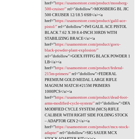
href="
https://usamorstore.com/product/mossberg-
500-cruiser/"
rel="dofollow">MOSSBERG BL JIC
500 CRUISER 12/18.5 6SH</a><a
href="
https://usamorstore.com/product/galil-ace-
pistol/"
rel="dofollow">IWI GALIL ACE PISTOL
BLACK 7.62 X 39 8.4-INCH 30RDS WITH
STABILIZING BRACE</a><a
href="
https://usamorstore.com/product/goex-
black-powder-plant-explosion/"
rel="dofollow">GOEX FFFFG BLACK POWDER 1
LB</a><a
href="
https://usamorstore.com/product/federal-
215m-primers/"
rel="dofollow">FEDERAL
PREMIUM GOLD MEDAL LARGE RIFLE
MAGNUM MATCH #215M PRIMERS
1000PCS</a><a
href="
https://usamorstore.com/product/dead-foot-
arms-modified-cycle-system/"
rel="dofollow">DFA
MODIFIED CYCLE SYSTEM (MCS) RIFLE
CALIBER WITH RIGHT SIDE FOLDING STOCK
– ADAPTOR GEN 2</a><a
href="
https://usamorstore.com/product/mcx-stock-
adapte/"
rel="dofollow">SIG SAUER MCX
STOCK ADAPTER KIT</a><a