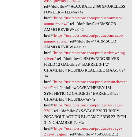
2460-powder-for-sale/"
rel="dofollow">ACCURATE 2460 SMOKELESS
POWDER – 1LB</a><a
href="
https://usamorstore.com/product/armscor-
ammo-review/"
rel="dofollow">ARMSCOR
AMMO REVIEW</a><a
href="
https://usamorstore.com/product/armscor-
ammo-review/"
rel="dofollow">ARMSCOR
AMMO REVIEW</a>v<a
href="
https://usamorstore.com/product/browning-
silver/"
rel="dofollow">BROWNING SILVER
FIELD 12 GAUGE 28″ BARREL 3-1/2″
CHAMBER 4 ROUNDS REALTREE MAX-5</a>
<a
href="
https://usamorstore.com/product/winchester-
sx4/"
rel="dofollow">WEATHERBY 18I
SYNTHETIC 12 GAUGE 28″ BARREL 3-1/2″
CHAMBER 4 ROUNDS</a><a
href="
https://usamorstore.com/product/savage-
220/"
rel="dofollow">SAVAGE 220 TURKEY
20GA BOLT-ACTION BL/CAMO 2RDS 22-INCH
3-IN-CHAMBER</a><a
href="
https://usamorstore.com/product/savage-
212-slug-gun/"
rel="dofollow">SAVAGE 212