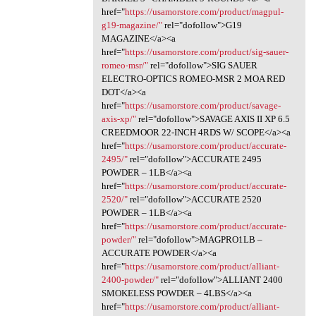
href="
https://usamorstore.com/product/magpul-
g19-magazine/"
rel="dofollow">G19
MAGAZINE</a><a
href="
https://usamorstore.com/product/sig-sauer-
romeo-msr/"
rel="dofollow">SIG SAUER
ELECTRO-OPTICS ROMEO-MSR 2 MOA RED
DOT</a><a
href="
https://usamorstore.com/product/savage-
axis-xp/"
rel="dofollow">SAVAGE AXIS II XP 6.5
CREEDMOOR 22-INCH 4RDS W/ SCOPE</a><a
href="
https://usamorstore.com/product/accurate-
2495/"
rel="dofollow">ACCURATE 2495
POWDER – 1LB</a><a
href="
https://usamorstore.com/product/accurate-
2520/"
rel="dofollow">ACCURATE 2520
POWDER – 1LB</a><a
href="
https://usamorstore.com/product/accurate-
powder/"
rel="dofollow">MAGPRO1LB –
ACCURATE POWDER</a><a
href="
https://usamorstore.com/product/alliant-
2400-powder/"
rel="dofollow">ALLIANT 2400
SMOKELESS POWDER – 4LBS</a><a
href="
https://usamorstore.com/product/alliant-