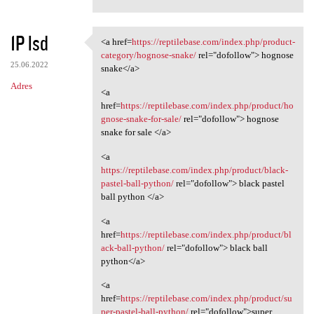
1P lsd
<a href=
https://reptilebase.com/index.php/product-
<a href=https://reptilebase
category/hognose-snake/
rel="dofollow"> hognose
25.06.2022
snake</a>
Adres
<a
href=
https://reptilebase.com/index.php/product/ho
gnose-snake-for-sale/
rel="dofollow"> hognose
snake for sale </a>
<a
https://reptilebase.com/index.php/product/black-
pastel-ball-python/
rel="dofollow"> black pastel
ball python </a>
<a
href=
https://reptilebase.com/index.php/product/bl
ack-ball-python/
rel="dofollow"> black ball
python</a>
<a
href=
https://reptilebase.com/index.php/product/su
per-pastel-ball-python/
rel="dofollow">super