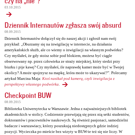
czy na „nie”?
03.10.2015
Dziennik Internautów zgłasza swój absurd
08.09.2015
Dziennik Internautów dołączył się do naszej akcji i zgłosił nam swój
przykład: „Oburzamy się na inwigilację w internecie, na działania
amerykańskich służb, ale co wiemy o inwigilacji na własnym podwórku?
Czy myślałeś, że gdy stoisz sobie pod blokiem, możesz być ciągle
obserwowany np. przez człowieka ze straży miejskiej, który siedzi przy
biurku i pije kawę? Czy myślałeś, ile naprawdę kamer może być w Twojej
okolicy? A może spojrzysz na mapkę, która może to ukazywać?”. Polecamy
artykuł Marcina Maja:
Ktoś nasikał pod kamerą, czyli inwigilacja z
perspektywy własnego podwórka
.
Checkpoint BUW
08.09.2015
Biblioteka Uniwersytecka w Warszawie. Jedna z najważniejszych bibliotek
akademickich w stolicy. Codziennie przewijają się przez nią setki studentów,
doktorantów i pracowników naukowych. Są również pasjonaci, samodzielni
badacze i warszawiacy, którzy poszukują niedostępnych gdzie indziej
pozycji. Wycieczka po mieście bez wizyty w BUW-ie też się nie liczy. W