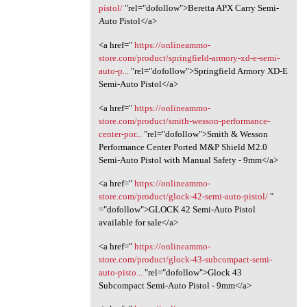
pistol/
"rel="dofollow">Beretta APX Carry Semi-
Auto Pistol</a>
<a href="
https://onlineammo-
store.com/product/springfield-armory-xd-e-semi-
auto-p...
"rel="dofollow">Springfield Armory XD-E
Semi-Auto Pistol</a>
<a href="
https://onlineammo-
store.com/product/smith-wesson-performance-
center-por...
"rel="dofollow">Smith & Wesson
Performance Center Ported M&P Shield M2.0
Semi-Auto Pistol with Manual Safety - 9mm</a>
<a href="
https://onlineammo-
store.com/product/glock-42-semi-auto-pistol/
"
="dofollow">GLOCK 42 Semi-Auto Pistol
available for sale</a>
<a href="
https://onlineammo-
store.com/product/glock-43-subcompact-semi-
auto-pisto...
"rel="dofollow">Glock 43
Subcompact Semi-Auto Pistol - 9mm</a>