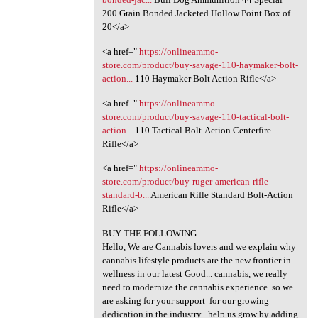
200 Grain Bonded Jacketed Hollow Point Box of
20</a>
<a href="
https://onlineammo-
store.com/product/buy-savage-110-haymaker-bolt-
action...
110 Haymaker Bolt Action Rifle</a>
<a href="
https://onlineammo-
store.com/product/buy-savage-110-tactical-bolt-
action...
110 Tactical Bolt-Action Centerfire
Rifle</a>
<a href="
https://onlineammo-
store.com/product/buy-ruger-american-rifle-
standard-b...
American Rifle Standard Bolt-Action
Rifle</a>
BUY THE FOLLOWING .
Hello, We are Cannabis lovers and we explain why
cannabis lifestyle products are the new frontier in
wellness in our latest Good... cannabis, we really
need to modernize the cannabis experience. so we
are asking for your support for our growing
dedication in the industry . help us grow by adding