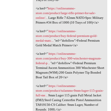
<a href="
https://onlineammo-
store.com/product/large-rifle-primer-for-sale-
online/...
Large Rifle 7.62mm NATO-Spec Military
Primers #34 Box of 1000 (10 Trays of 100)</a>
<a href="
https://onlineammo-
store.com/product/buy-federal-premium-gold-
medal-matc...
"rel="dofollow">Federal Premium
Gold Medal Match Primers</a>
<a href="
https://onlineammo-
store.com/product/buy-300-winchester-magnum-
federal-p...
"rel="dofollow">Federal Premium
Terminal Ascent Ammunition 300 Winchester Short
Magnum (WSM) 200 Grain Polymer Tip Bonded
Boat Tail Box of 20</a>
<a href="
https://onlineammo-
store.com/product/tulammo-9mm-luger-115-grain-
full-me...
9mm Luger 115 grain Full Metal Jacket
(FMJ) Steel Casing Centerfire Pistol Ammunition
TA919150-CS Caliber: 9mm Luger, Number of
Rounds: 1000,</a>