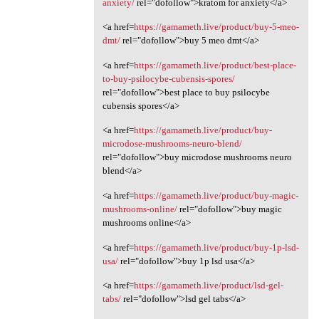
anxiety/
rel="dofollow">kratom for anxiety</a>
<a href=
https://gamameth.live/product/buy-5-meo-
dmt/
rel="dofollow">buy 5 meo dmt</a>
<a href=
https://gamameth.live/product/best-place-
to-buy-psilocybe-cubensis-spores/
rel="dofollow">best place to buy psilocybe
cubensis spores</a>
<a href=
https://gamameth.live/product/buy-
microdose-mushrooms-neuro-blend/
rel="dofollow">buy microdose mushrooms neuro
blend</a>
<a href=
https://gamameth.live/product/buy-magic-
mushrooms-online/
rel="dofollow">buy magic
mushrooms online</a>
<a href=
https://gamameth.live/product/buy-1p-lsd-
usa/
rel="dofollow">buy 1p lsd usa</a>
<a href=
https://gamameth.live/product/lsd-gel-
tabs/
rel="dofollow">lsd gel tabs</a>