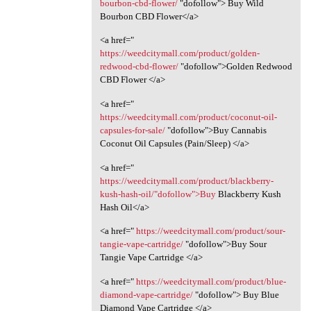
bourbon-cbd-flower/
"dofollow"> Buy Wild
Bourbon CBD Flower</a>
<a href="
https://weedcitymall.com/product/golden-
redwood-cbd-flower/
"dofollow">Golden Redwood
CBD Flower </a>
<a href="
https://weedcitymall.com/product/coconut-oil-
capsules-for-sale/
"dofollow">Buy Cannabis
Coconut Oil Capsules (Pain/Sleep) </a>
<a href="
https://weedcitymall.com/product/blackberry-
kush-hash-oil/"dofollow">Buy
Blackberry Kush
Hash Oil</a>
<a href="
https://weedcitymall.com/product/sour-
tangie-vape-cartridge/
"dofollow">Buy Sour
Tangie Vape Cartridge </a>
<a href="
https://weedcitymall.com/product/blue-
diamond-vape-cartridge/
"dofollow"> Buy Blue
Diamond Vape Cartridge </a>