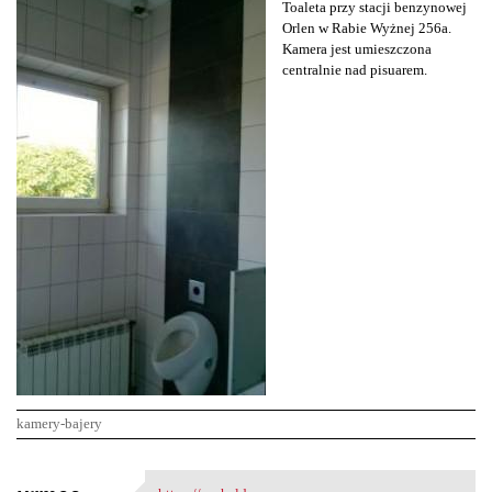
Toaleta przy stacji benzynowej
Orlen w Rabie Wyżnej 256a.
Kamera jest umieszczona
centralnie nad pisuarem.
kamery-bajery
K