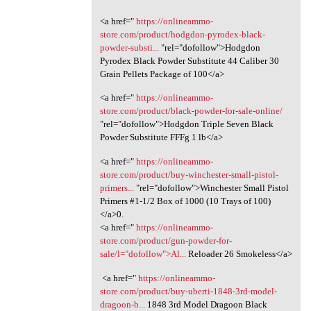
<a href="
https://onlineammo-
store.com/product/hodgdon-pyrodex-black-
powder-substi...
"rel="dofollow">Hodgdon
Pyrodex Black Powder Substitute 44 Caliber 30
Grain Pellets Package of 100</a>
<a href="
https://onlineammo-
store.com/product/black-powder-for-sale-online/
"rel="dofollow">Hodgdon Triple Seven Black
Powder Substitute FFFg 1 lb</a>
<a href="
https://onlineammo-
store.com/product/buy-winchester-small-pistol-
primers...
"rel="dofollow">Winchester Small Pistol
Primers #1-1/2 Box of 1000 (10 Trays of 100)
</a>0.
<a href="
https://onlineammo-
store.com/product/gun-powder-for-
sale/l="dofollow">Al...
Reloader 26 Smokeless</a>
<a href="
https://onlineammo-
store.com/product/buy-uberti-1848-3rd-model-
dragoon-b...
1848 3rd Model Dragoon Black