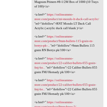
Magnum Primers #8-1/2M Box of 1000 (10 Trays
of 100)</a>
<a href="
https://onlineammo-
store.com/product/rnt-mondo-lt-duck-call-acrylic/
"rel="dofollow">RNT Mondo LT Duck Call
Acrylic ( acrylic duck call blank )</a>
<a href="
https://onlineammo-
store.com/product/9mm-bullets-115-grain-rn-
berrys-pk-...
"rel="dofollow">9mm Bullets 115
grain RN Berrys pk/100</a>
<a href="
https://onlineammo-
store.com/product/22-caliber-bullets-055-grain-
fmj-ho...
"rel="dofollow">22 Caliber Bullets 055
grain FMJ Hornady pk/100</a>
<a href="
https://onlineammo-
store.com/product/22-caliber-bullets-055-grain-
fmj-ho...
"rel="dofollow">22 Caliber Bullets 055
grain FMJ Hornady pk/100</a>
<a href="
https://onlineammo-
store.com/product/9mm-brass-2/