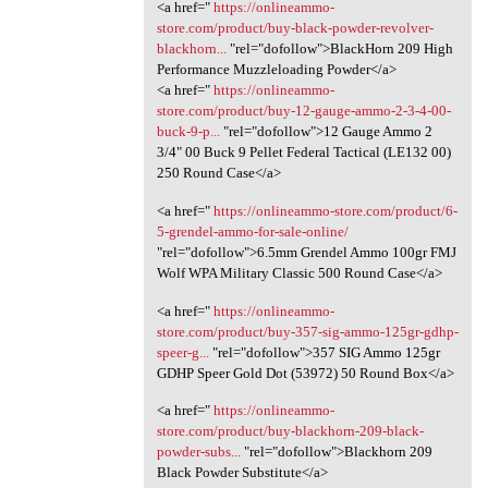
<a href="
https://onlineammo-
store.com/product/buy-black-powder-revolver-
blackhorn...
"rel="dofollow">BlackHorn 209 High
Performance Muzzleloading Powder</a>
<a href="
https://onlineammo-
store.com/product/buy-12-gauge-ammo-2-3-4-00-
buck-9-p...
"rel="dofollow">12 Gauge Ammo 2
3/4" 00 Buck 9 Pellet Federal Tactical (LE132 00)
250 Round Case</a>
<a href="
https://onlineammo-store.com/product/6-
5-grendel-ammo-for-sale-online/
"rel="dofollow">6.5mm Grendel Ammo 100gr FMJ
Wolf WPA Military Classic 500 Round Case</a>
<a href="
https://onlineammo-
store.com/product/buy-357-sig-ammo-125gr-gdhp-
speer-g...
"rel="dofollow">357 SIG Ammo 125gr
GDHP Speer Gold Dot (53972) 50 Round Box</a>
<a href="
https://onlineammo-
store.com/product/buy-blackhorn-209-black-
powder-subs...
"rel="dofollow">Blackhorn 209
Black Powder Substitute</a>