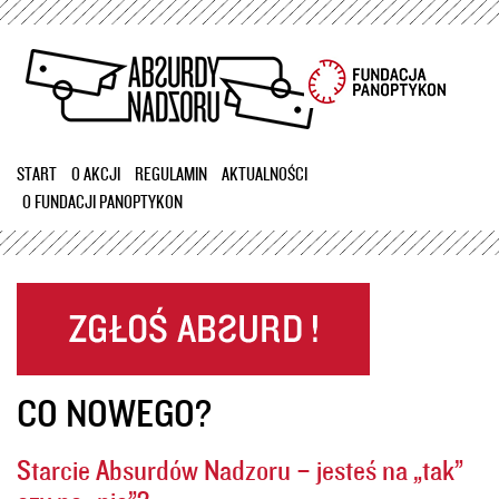
Przejdź
do
treści
START
O AKCJI
REGULAMIN
AKTUALNOŚCI
O FUNDACJI PANOPTYKON
CO NOWEGO?
Starcie Absurdów Nadzoru – jesteś na „tak”