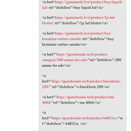
<a href=
https://gamameth.live/product/buy-liquid-
lsd/
rel="dofollow">buy liquid lsd</a>
<a href=
https://gamameth.live/product/1p-lsd-
blotter/
rel="dofollow">1p lsd blotter</a>
<a href=
https://gamameth.live/product/buy-
ketamine-online-canada/
rel="dofollow">buy
ketamine online canada</a>
<a href="
https://gunsforsale.tech/product-
category/380-ammo-for-sale/
“rel="dofollow">380
ammo for sale</a>
<a
href="
https://gunsforsale.tech/product/blackhorn-
209/
” rel="dofollow">s blackhorn 209</a>
<a href="
https://gunsforsale.tech/product/imr-
4064/
“rel="dofollow"> imr 4064</a>
<a
href="
https://gunsforsale.tech/product/h4831sc/
“re
l="dofollow"> h4831sc </a>