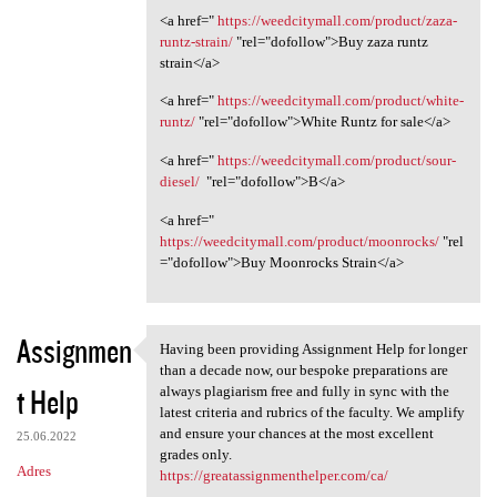
<a href="
https://weedcitymall.com/product/zaza-
runtz-strain/
"rel="dofollow">Buy zaza runtz
strain</a>
<a href="
https://weedcitymall.com/product/white-
runtz/
"rel="dofollow">White Runtz for sale</a>
<a href="
https://weedcitymall.com/product/sour-
diesel/
"rel="dofollow">B</a>
<a href="
https://weedcitymall.com/product/moonrocks/
"rel
="dofollow">Buy Moonrocks Strain</a>
Assignmen
Having been providing Assignment Help for longer
Having been providing
than a decade now, our bespoke preparations are
t Help
always plagiarism free and fully in sync with the
latest criteria and rubrics of the faculty. We amplify
and ensure your chances at the most excellent
25.06.2022
grades only.
Adres
https://greatassignmenthelper.com/ca/