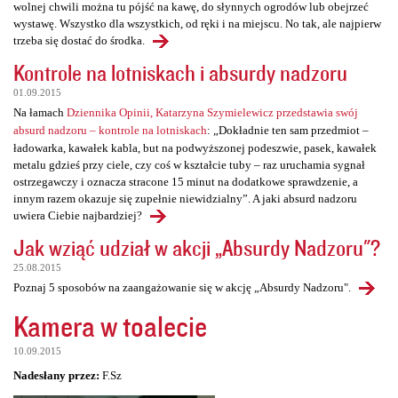
wolnej chwili można tu pójść na kawę, do słynnych ogrodów lub obejrzeć
wystawę. Wszystko dla wszystkich, od ręki i na miejscu. No tak, ale najpierw
trzeba się dostać do środka.
Kontrole na lotniskach i absurdy nadzoru
01.09.2015
Na łamach
Dziennika Opinii, Katarzyna Szymielewicz przedstawia swój
absurd nadzoru – kontrole na lotniskach
: „Dokładnie ten sam przedmiot –
ładowarka, kawałek kabla, but na podwyższonej podeszwie, pasek, kawałek
metalu gdzieś przy ciele, czy coś w kształcie tuby – raz uruchamia sygnał
ostrzegawczy i oznacza stracone 15 minut na dodatkowe sprawdzenie, a
innym razem okazuje się zupełnie niewidzialny”. A jaki absurd nadzoru
uwiera Ciebie najbardziej?
Jak wziąć udział w akcji „Absurdy Nadzoru"?
25.08.2015
Poznaj 5 sposobów na zaangażowanie się w akcję „Absurdy Nadzoru".
Kamera w toalecie
10.09.2015
Nadesłany przez:
F.Sz