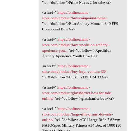
"rel="dofollow">Prime Nexus 2 for sale</a>
<a href="
https://onlineammo-
store.com/product/buy-compound-bows/
"rel="dofollow">Bear Archery Moment 340 FPS
Compound Bow</a>
<a href="
https://onlineammo-
store.com/product/buy-xpedition-archery-
xperience-you...
"rel="dofollow">Xpedition
Archery Xperience Youth Bow</a>
<a href="
https://onlineammo-
store.com/product/buy-hoyt-ventum-33/
"rel="dofollow">HOYT VENTUM 33</a>
<a href="
https://onlineammo-
store.com/product/glassharrier-bow-for-sale-
online/
"rel="dofollow">glassharrier bow</a>
<a href="
https://onlineammo-
store.com/product/large-rifle-primer-for-sale-
online/
"rel="dofollow">CCI Large Rifle 7.62mm
NATO-Spec Military Primers #34 Box of 1000 (10
Trays of 100)</a>