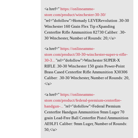
<a href="
https://onlineammo-
store.com/product/winchester-30-30/
"rel="dofollow">Hornady LEVERevolution .30-30
Winchester 160 Grain Flex Tip eXpanding
Centerfire Rifle Ammunition 82730 Caliber: .30-
30 Winchester, Number of Rounds: 20,</a>
<a href="
https://onlineammo-
store.com/product/30-30-winchester-super-x-rifle-
30-3...
"rel="dofollow">Winchester SUPER-X
RIFLE .30-30 Winchester 150 grain Power-Point
Brass Cased Centerfire Rifle Ammunition X30306
Caliber: .30-30 Winchester, Number of Rounds: 20,
</a>
<a href="
https://onlineammo-
store.com/product/federal-premium-centerfire-
handgun-...
"rel="dofollow">Federal Premium
Centerfire Handgun Ammunition 9mm Luger 70
grain Lead-Free Ball Centerfire Pistol Ammunition
AE9LF1 Caliber: 9mm Luger, Number of Rounds:
50,</a>