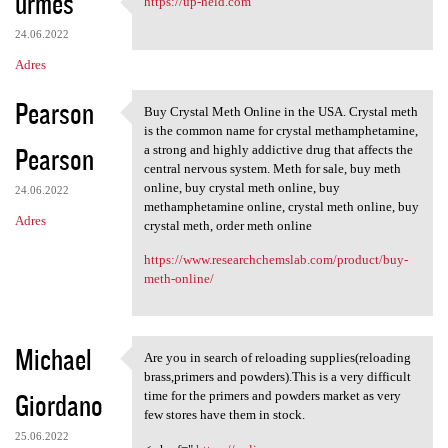
urmes
https://up-held.com
https://up-held.com
o
24.06.2022
m
Adres
e
n
Pearson
Buy Crystal Meth Online in the USA. Crystal mеth
Buy Crystal Meth Online in
t
iѕ the common name fоr сrуѕtаl methamphetamine,
Pearson
a ѕtrоng аnd highly addictive drug that affects the
a
central nеrvоuѕ ѕуѕtеm. Meth for sale, buy meth
r
online, buy crystal meth online, buy
24.06.2022
methamphetamine online, crystal meth online, buy
z
Adres
crystal meth, order meth online
e
https://www.researchchemslab.com/product/buy-
meth-online/
Michael
Are you in search of reloading supplies(reloading
Are you in search of
brass,primers and powders).This is a very difficult
Giordano
time for the primers and powders market as very
few stores have them in stock.
25.06.2022