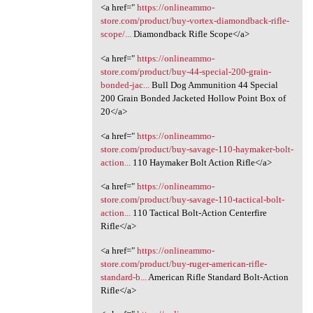
<a href="
https://onlineammo-
store.com/product/buy-vortex-diamondback-rifle-
scope/...
Diamondback Rifle Scope</a>
<a href="
https://onlineammo-
store.com/product/buy-44-special-200-grain-
bonded-jac...
Bull Dog Ammunition 44 Special
200 Grain Bonded Jacketed Hollow Point Box of
20</a>
<a href="
https://onlineammo-
store.com/product/buy-savage-110-haymaker-bolt-
action...
110 Haymaker Bolt Action Rifle</a>
<a href="
https://onlineammo-
store.com/product/buy-savage-110-tactical-bolt-
action...
110 Tactical Bolt-Action Centerfire
Rifle</a>
<a href="
https://onlineammo-
store.com/product/buy-ruger-american-rifle-
standard-b...
American Rifle Standard Bolt-Action
Rifle</a>