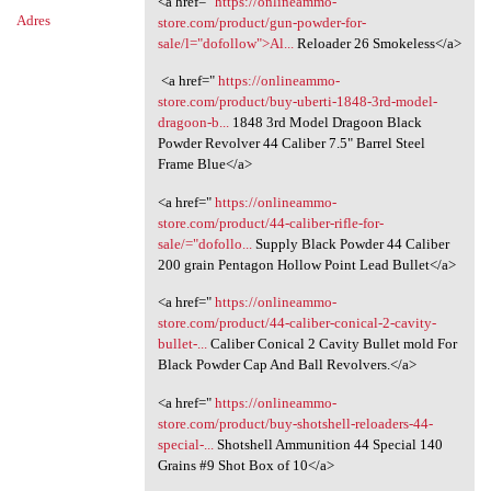
<a href="
https://onlineammo-
Adres
store.com/product/gun-powder-for-
sale/l="dofollow">Al...
Reloader 26 Smokeless</a>
<a href="
https://onlineammo-
store.com/product/buy-uberti-1848-3rd-model-
dragoon-b...
1848 3rd Model Dragoon Black
Powder Revolver 44 Caliber 7.5" Barrel Steel
Frame Blue</a>
<a href="
https://onlineammo-
store.com/product/44-caliber-rifle-for-
sale/="dofollo...
Supply Black Powder 44 Caliber
200 grain Pentagon Hollow Point Lead Bullet</a>
<a href="
https://onlineammo-
store.com/product/44-caliber-conical-2-cavity-
bullet-...
Caliber Conical 2 Cavity Bullet mold For
Black Powder Cap And Ball Revolvers.</a>
<a href="
https://onlineammo-
store.com/product/buy-shotshell-reloaders-44-
special-...
Shotshell Ammunition 44 Special 140
Grains #9 Shot Box of 10</a>