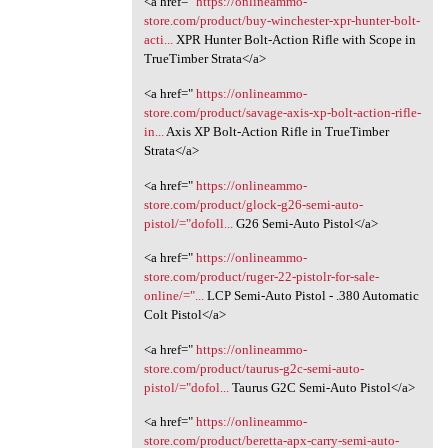
<a href="
https://onlineammo-
store.com/product/buy-winchester-xpr-hunter-bolt-
acti...
XPR Hunter Bolt-Action Rifle with Scope in
TrueTimber Strata</a>
<a href="
https://onlineammo-
store.com/product/savage-axis-xp-bolt-action-rifle-
in...
Axis XP Bolt-Action Rifle in TrueTimber
Strata</a>
<a href="
https://onlineammo-
store.com/product/glock-g26-semi-auto-
pistol/="dofoll...
G26 Semi-Auto Pistol</a>
<a href="
https://onlineammo-
store.com/product/ruger-22-pistolr-for-sale-
online/="...
LCP Semi-Auto Pistol - .380 Automatic
Colt Pistol</a>
<a href="
https://onlineammo-
store.com/product/taurus-g2c-semi-auto-
pistol/="dofol...
Taurus G2C Semi-Auto Pistol</a>
<a href="
https://onlineammo-
store.com/product/beretta-apx-carry-semi-auto-