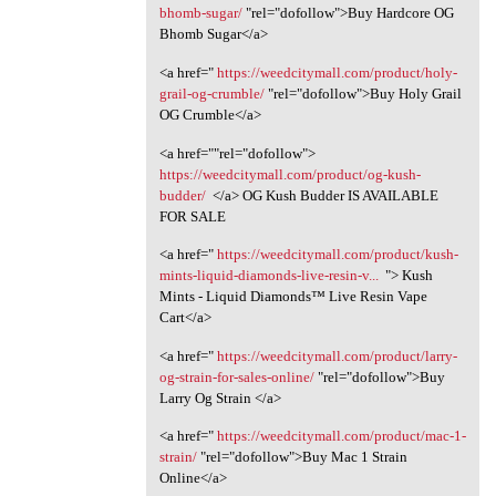
bhomb-sugar/
"rel="dofollow">Buy Hardcore OG
Bhomb Sugar</a>
<a href="
https://weedcitymall.com/product/holy-
grail-og-crumble/
"rel="dofollow">Buy Holy Grail
OG Crumble</a>
<a href=""rel="dofollow">
https://weedcitymall.com/product/og-kush-
budder/
</a> OG Kush Budder IS AVAILABLE
FOR SALE
<a href="
https://weedcitymall.com/product/kush-
mints-liquid-diamonds-live-resin-v...
"> Kush
Mints - Liquid Diamonds™ Live Resin Vape
Cart</a>
<a href="
https://weedcitymall.com/product/larry-
og-strain-for-sales-online/
"rel="dofollow">Buy
Larry Og Strain </a>
<a href="
https://weedcitymall.com/product/mac-1-
strain/
"rel="dofollow">Buy Mac 1 Strain
Online</a>