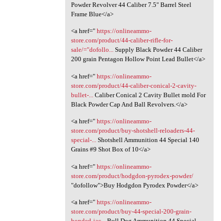
Powder Revolver 44 Caliber 7.5" Barrel Steel
Frame Blue</a>
<a href="
https://onlineammo-
store.com/product/44-caliber-rifle-for-
sale/="dofollo...
Supply Black Powder 44 Caliber
200 grain Pentagon Hollow Point Lead Bullet</a>
<a href="
https://onlineammo-
store.com/product/44-caliber-conical-2-cavity-
bullet-...
Caliber Conical 2 Cavity Bullet mold For
Black Powder Cap And Ball Revolvers.</a>
<a href="
https://onlineammo-
store.com/product/buy-shotshell-reloaders-44-
special-...
Shotshell Ammunition 44 Special 140
Grains #9 Shot Box of 10</a>
<a href="
https://onlineammo-
store.com/product/hodgdon-pyrodex-powder/
"dofollow">Buy Hodgdon Pyrodex Powder</a>
<a href="
https://onlineammo-
store.com/product/buy-44-special-200-grain-
bonded-jac...
Bull Dog Ammunition 44 Special