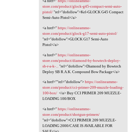
<a href="
https://onlineammo-
store.com/product/glock-g45-compact-semi-auto-
pistol/
"rel="dofollow">Kel-GLOCK G45 Compact
Semi-Auto Pistol</a>
<a href="
https://onlineammo-
store.com/product/glock-g17-semi-auto-pistol/
"rel="dofollow">GLOCK G17 Semi-Auto
Pistol</a>
<a href="
https://onlineammo-
store.com/product/diamond-by-bowtech-deploy-
sb-r-a-k-...
"rel="dofollow">Diamond by Bowtech
Deploy SB R.A.K. Compound Bow Package</a>
<a href=""rel="dofollow">
https://onlineammo-
store.com/product/cci-primer-209-muzzle-loading-
100-box/
</a> Buy CCI PRIMER 209 MUZZLE-
LOADING 100/BOX
<a href="
https://onlineammo-
store.com/product/shotgun-primers/
"rel="dofollow">CCI PRIMER 209 MUZZLE-
LOADING 2000/CASE IS AVAILABLE FOR
SALE</a>