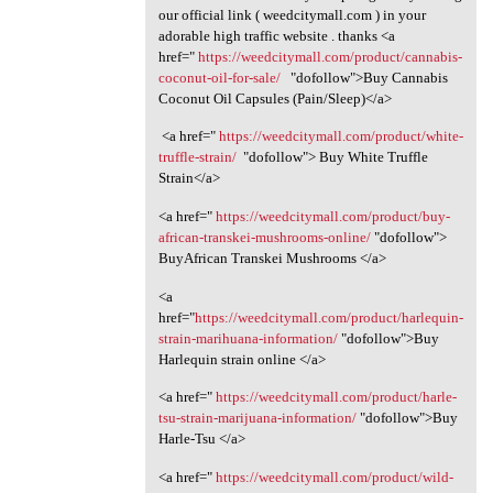
our official link ( weedcitymall.com ) in your
adorable high traffic website . thanks <a
href="
https://weedcitymall.com/product/cannabis-
coconut-oil-for-sale/
"dofollow">Buy Cannabis
Coconut Oil Capsules (Pain/Sleep)</a>
<a href="
https://weedcitymall.com/product/white-
truffle-strain/
"dofollow"> Buy White Truffle
Strain</a>
<a href="
https://weedcitymall.com/product/buy-
african-transkei-mushrooms-online/
"dofollow">
BuyAfrican Transkei Mushrooms </a>
<a
href="
https://weedcitymall.com/product/harlequin-
strain-marihuana-information/
"dofollow">Buy
Harlequin strain online </a>
<a href="
https://weedcitymall.com/product/harle-
tsu-strain-marijuana-information/
"dofollow">Buy
Harle-Tsu </a>
<a href="
https://weedcitymall.com/product/wild-