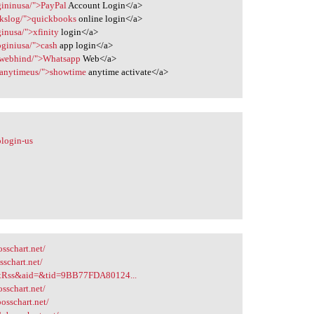
gininusa/">PayPal
Account Login</a>
okslog/">quickbooks
online login</a>
ginusa/">xfinity
login</a>
oginiusa/">cash
app login</a>
ppwebhind/">Whatsapp
Web</a>
meanytimeus/">showtime
anytime activate</a>
ologin-us
/
sschart.net/
schart.net/
FexRss&aid=&tid=9BB77FDA80124...
sschart.net/
osschart.net/