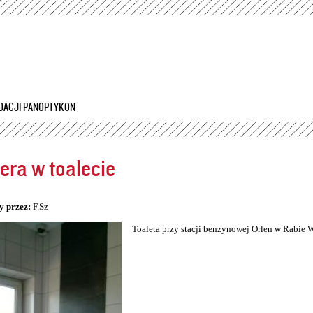
Przejdź
do
treści
DACJI PANOPTYKON
ra w toalecie
5
y przez:
F.Sz
Toaleta przy stacji benzynowej Orlen w Rabie 