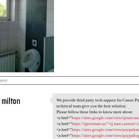
ajery
 milton
We provide third party tech support for Canon Pr
We provide third party tech
technical team give you the best solution.
2
Please follow these links to know more about:
<a href="
https://sites.google.com/view/ijstartc
<a href="
https://ijprosmart.us/">ij.start.cannon</
<a href="
https://sites.google.com/view/paypale
<a href="
https://sites.google.com/view/paypallo