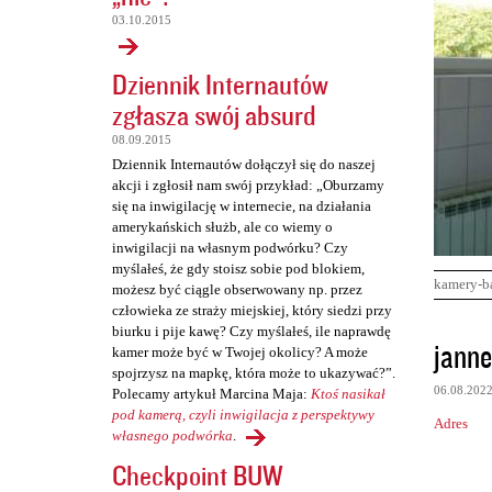
03.10.2015
Dziennik Internautów
zgłasza swój absurd
08.09.2015
Dziennik Internautów dołączył się do naszej
akcji i zgłosił nam swój przykład: „Oburzamy
się na inwigilację w internecie, na działania
amerykańskich służb, ale co wiemy o
inwigilacji na własnym podwórku? Czy
myślałeś, że gdy stoisz sobie pod blokiem,
kamery-b
możesz być ciągle obserwowany np. przez
człowieka ze straży miejskiej, który siedzi przy
biurku i pije kawę? Czy myślałeś, ile naprawdę
K
janne
kamer może być w Twojej okolicy? A może
o
spojrzysz na mapkę, która może to ukazywać?”.
06.08.202
Polecamy artykuł Marcina Maja:
Ktoś nasikał
m
pod kamerą, czyli inwigilacja z perspektywy
Adres
e
własnego podwórka
.
n
Checkpoint BUW