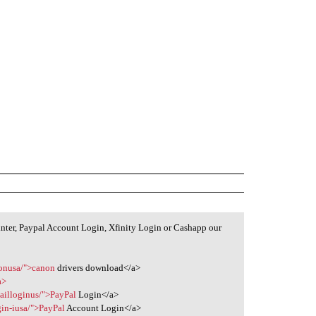
inter, Paypal Account Login, Xfinity Login or Cashapp our
anonusa/">canon
drivers download</a>
a>
mailloginus/">PayPal
Login</a>
gin-iusa/">PayPal
Account Login</a>