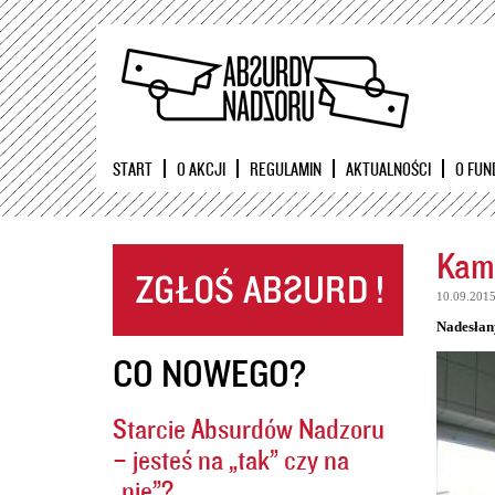
START
O AKCJI
REGULAMIN
AKTUALNOŚCI
O FUN
Kame
10.09.201
Nadesłan
CO NOWEGO?
Starcie Absurdów Nadzoru
– jesteś na „tak” czy na
„nie”?