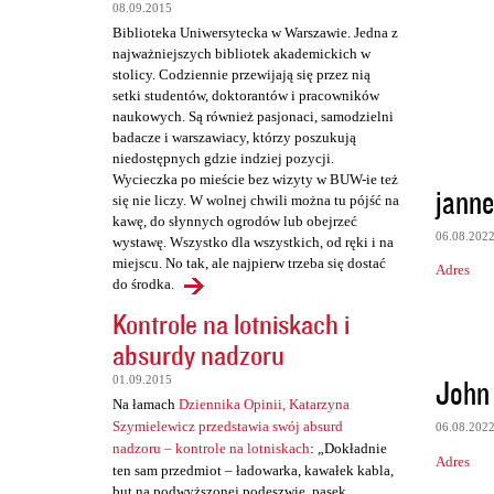
t
08.09.2015
a
Biblioteka Uniwersytecka w Warszawie. Jedna z
najważniejszych bibliotek akademickich w
r
stolicy. Codziennie przewijają się przez nią
z
setki studentów, doktorantów i pracowników
naukowych. Są również pasjonaci, samodzielni
e
badacze i warszawiacy, którzy poszukują
niedostępnych gdzie indziej pozycji.
Wycieczka po mieście bez wizyty w BUW-ie też
janne
się nie liczy. W wolnej chwili można tu pójść na
kawę, do słynnych ogrodów lub obejrzeć
06.08.202
wystawę. Wszystko dla wszystkich, od ręki i na
miejscu. No tak, ale najpierw trzeba się dostać
Adres
do środka.
Kontrole na lotniskach i
absurdy nadzoru
John
01.09.2015
Na łamach
Dziennika Opinii, Katarzyna
Szymielewicz przedstawia swój absurd
06.08.202
nadzoru – kontrole na lotniskach
: „Dokładnie
Adres
ten sam przedmiot – ładowarka, kawałek kabla,
but na podwyższonej podeszwie, pasek,