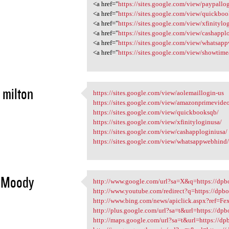
<a href="
https://sites.google.com/view/paypallo
<a href="
https://sites.google.com/view/quickbo
<a href="
https://sites.google.com/view/xfinitylo
<a href="
https://sites.google.com/view/cashappl
<a href="
https://sites.google.com/view/whatsa
<a href="
https://sites.google.com/view/showti
 milton
https://sites.google.com/view/aolemaillogin-us
https://sites.google.com/view
https://sites.google.com/view/amazonprimevide
2
https://sites.google.com/view/quickbooksqb/
https://sites.google.com/view/xfinityloginusa/
https://sites.google.com/view/cashapploginiusa/
https://sites.google.com/view/whatsappwebhind
 Moody
http://www.google.com/url?sa=X&q=https://dpbo
http://www.google.com/url?sa
http://www.youtube.com/redirect?q=https://dpbos
2
http://www.bing.com/news/apiclick.aspx?ref=
http://plus.google.com/url?sa=t&url=https://dpbo
http://maps.google.com/url?sa=t&url=https://dpb