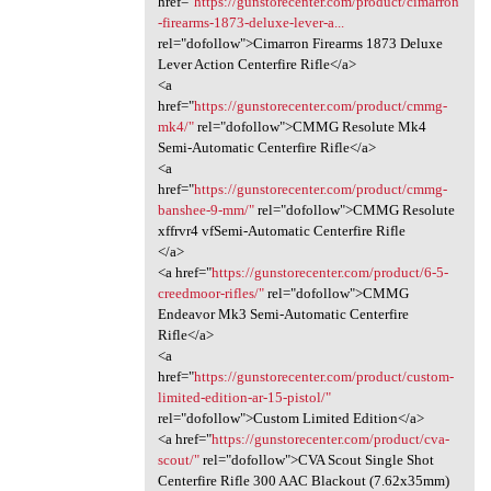
href="
https://gunstorecenter.com/product/cimarron
-firearms-1873-deluxe-lever-a...
rel="dofollow">Cimarron Firearms 1873 Deluxe
Lever Action Centerfire Rifle</a>
<a
href="
https://gunstorecenter.com/product/cmmg-
mk4/"
rel="dofollow">CMMG Resolute Mk4
Semi-Automatic Centerfire Rifle</a>
<a
href="
https://gunstorecenter.com/product/cmmg-
banshee-9-mm/"
rel="dofollow">CMMG Resolute
xffrvr4 vfSemi-Automatic Centerfire Rifle
</a>
<a href="
https://gunstorecenter.com/product/6-5-
creedmoor-rifles/"
rel="dofollow">CMMG
Endeavor Mk3 Semi-Automatic Centerfire
Rifle</a>
<a
href="
https://gunstorecenter.com/product/custom-
limited-edition-ar-15-pistol/"
rel="dofollow">Custom Limited Edition</a>
<a href="
https://gunstorecenter.com/product/cva-
scout/"
rel="dofollow">CVA Scout Single Shot
Centerfire Rifle 300 AAC Blackout (7.62x35mm)