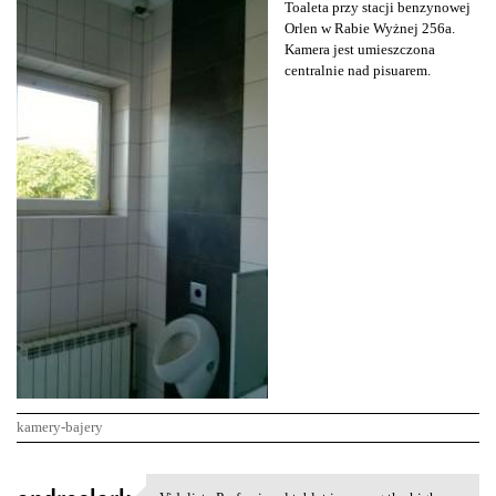
Toaleta przy stacji benzynowej
Orlen w Rabie Wyżnej 256a.
Kamera jest umieszczona
centralnie nad pisuarem.
kamery-bajery
K