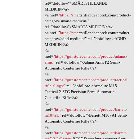
rel="dofollow">SMÄRTSTILLANDE
MEDICIN</a>
<a href="
https://sm
ärtstillandeapotek.com/product-
category/smarta-medicin/"
rel="dofollow">SMÄRTA MEDICIN</a>
<a href="
https://sm
ärtstillandeapotek.com/product-
category/adhd-medicin/" rel="dofollow">ADHD
MEDICIN</a>
<a
href="
https://gunstorecenter.com/product/adams-
arms/"
rel="dofollow">Adams Arms P2 Semi-
Automatic Centerfire Rifle</a>
<a
href="
https://gunstorecenter.com/product/tactical-
rifle-slings/"
rel="dofollow">Armalite M15
Tactical 2-STG Precision Semi-Automatic
Centerfire Rifle</a>
<a
href="
https://gunstorecenter.com/product/barrett-
m107a1/"
rel="dofollow">Barrett M107A1 Semi-
Automatic Centerfire Rifle</a>
<a
href="
https://gunstorecenter.com/product/barrett-
rec7-2/">Barrett
REC7 Direct Impingement Semi-