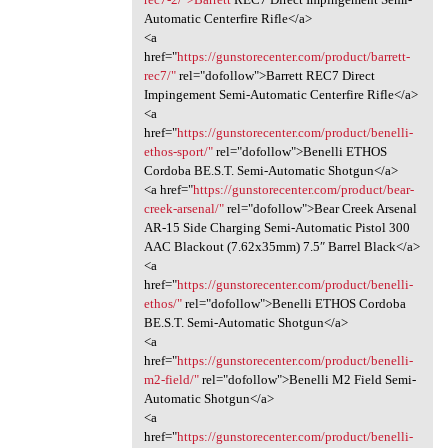
Automatic Centerfire Rifle</a>
<a
href="
https://gunstorecenter.com/product/barrett-
rec7/"
rel="dofollow">Barrett REC7 Direct
Impingement Semi-Automatic Centerfire Rifle</a>
<a
href="
https://gunstorecenter.com/product/benelli-
ethos-sport/"
rel="dofollow">Benelli ETHOS
Cordoba BE.S.T. Semi-Automatic Shotgun</a>
<a href="
https://gunstorecenter.com/product/bear-
creek-arsenal/"
rel="dofollow">Bear Creek Arsenal
AR-15 Side Charging Semi-Automatic Pistol 300
AAC Blackout (7.62x35mm) 7.5″ Barrel Black</a>
<a
href="
https://gunstorecenter.com/product/benelli-
ethos/"
rel="dofollow">Benelli ETHOS Cordoba
BE.S.T. Semi-Automatic Shotgun</a>
<a
href="
https://gunstorecenter.com/product/benelli-
m2-field/"
rel="dofollow">Benelli M2 Field Semi-
Automatic Shotgun</a>
<a
href="
https://gunstorecenter.com/product/benelli-