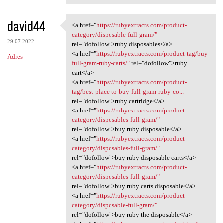
david44
<a href="
https://rubyextracts.com/product-
<a href="https://rubyextracts
category/disposable-full-gram/"
29.07.2022
rel="dofollow">ruby disposables</a>
<a href="
https://rubyextracts.com/product-tag/buy-
Adres
full-gram-ruby-carts/"
rel="dofollow">ruby
cart</a>
<a href="
https://rubyextracts.com/product-
tag/best-place-to-buy-full-gram-ruby-co...
rel="dofollow">ruby cartridge</a>
<a href="
https://rubyextracts.com/product-
category/disposables-full-gram/"
rel="dofollow">buy ruby disposable</a>
<a href="
https://rubyextracts.com/product-
category/disposables-full-gram/"
rel="dofollow">buy ruby disposable carts</a>
<a href="
https://rubyextracts.com/product-
category/disposables-full-gram/"
rel="dofollow">buy ruby carts disposable</a>
<a href="
https://rubyextracts.com/product-
category/disposable-full-gram/"
rel="dofollow">buy ruby the disposable</a>