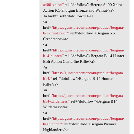
a400-xplor/"
rel="dofollow">Beretta A400 Xplor
Action KO Shotgun Bronze and Walnut</a>
<a href="" rel="dofollow"></a>
<a
href="
https://gunstorecenter.com/product/bergara-
6-5-creedmoor/"
rel="dofollow">Bergara 6.5
Creedmoor</a>
<a
href="
https://gunstorecenter.com/product/bergara-
b14-hunter/"
rel="dofollow">Bergara B-14 Hunter
Bolt Action Centerfire Rifle</a>
<a
href="
https://gunstorecenter.com/product/bergara-
b14/"
rel="dofollow">Bergara B-14 Hunter
Rifle</a>
<a
href="
https://gunstorecenter.com/product/bergara-
b14-wilderness/"
rel="dofollow">Bergara B14
Wilderness</a>
<a
href="
https://gunstorecenter.com/product/bergara-
highlander/"
rel="dofollow">Bergara Premier
Highlander</a>