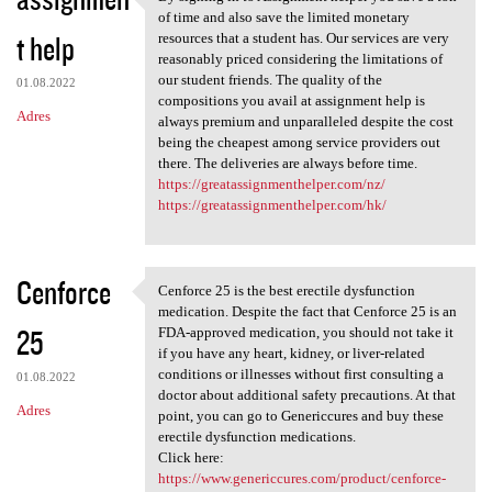
By signing in to Assignment
of time and also save the limited monetary
t help
resources that a student has. Our services are very
reasonably priced considering the limitations of
our student friends. The quality of the
01.08.2022
compositions you avail at assignment help is
Adres
always premium and unparalleled despite the cost
being the cheapest among service providers out
there. The deliveries are always before time.
https://greatassignmenthelper.com/nz/
https://greatassignmenthelper.com/hk/
Cenforce
Cenforce 25 is the best erectile dysfunction
Cenforce 25 is the best
medication. Despite the fact that Cenforce 25 is an
25
FDA-approved medication, you should not take it
if you have any heart, kidney, or liver-related
conditions or illnesses without first consulting a
01.08.2022
doctor about additional safety precautions. At that
Adres
point, you can go to Genericcures and buy these
erectile dysfunction medications.
Click here:
https://www.genericcures.com/product/cenforce-