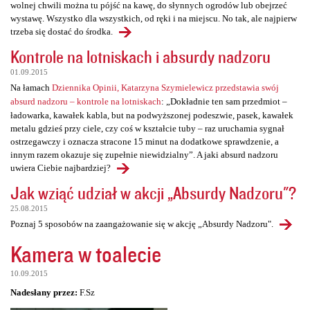
wolnej chwili można tu pójść na kawę, do słynnych ogrodów lub obejrzeć
wystawę. Wszystko dla wszystkich, od ręki i na miejscu. No tak, ale najpierw
trzeba się dostać do środka.
Kontrole na lotniskach i absurdy nadzoru
01.09.2015
Na łamach
Dziennika Opinii, Katarzyna Szymielewicz przedstawia swój
absurd nadzoru – kontrole na lotniskach
: „Dokładnie ten sam przedmiot –
ładowarka, kawałek kabla, but na podwyższonej podeszwie, pasek, kawałek
metalu gdzieś przy ciele, czy coś w kształcie tuby – raz uruchamia sygnał
ostrzegawczy i oznacza stracone 15 minut na dodatkowe sprawdzenie, a
innym razem okazuje się zupełnie niewidzialny”. A jaki absurd nadzoru
uwiera Ciebie najbardziej?
Jak wziąć udział w akcji „Absurdy Nadzoru"?
25.08.2015
Poznaj 5 sposobów na zaangażowanie się w akcję „Absurdy Nadzoru".
Kamera w toalecie
10.09.2015
Nadesłany przez:
F.Sz