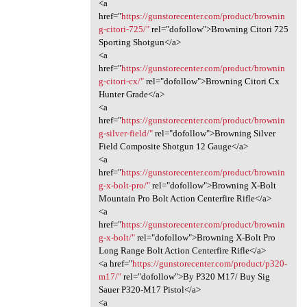
<a
href="
https://gunstorecenter.com/product/brownin
g-citori-725/"
rel="dofollow">Browning Citori 725
Sporting Shotgun</a>
<a
href="
https://gunstorecenter.com/product/brownin
g-citori-cx/"
rel="dofollow">Browning Citori Cx
Hunter Grade</a>
<a
href="
https://gunstorecenter.com/product/brownin
g-silver-field/"
rel="dofollow">Browning Silver
Field Composite Shotgun 12 Gauge</a>
<a
href="
https://gunstorecenter.com/product/brownin
g-x-bolt-pro/"
rel="dofollow">Browning X-Bolt
Mountain Pro Bolt Action Centerfire Rifle</a>
<a
href="
https://gunstorecenter.com/product/brownin
g-x-bolt/"
rel="dofollow">Browning X-Bolt Pro
Long Range Bolt Action Centerfire Rifle</a>
<a href="
https://gunstorecenter.com/product/p320-
m17/"
rel="dofollow">By P320 M17/ Buy Sig
Sauer P320-M17 Pistol</a>
<a