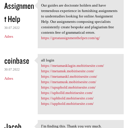
Assignmen
Our guides are doctorate holders and have
Our guides are doctorate
tremendous experience in furnishing assignments
t Help
to understudies looking for online Assignment
Help. Our assignments composing specialists
consistently create bespoke and plagiarism free
30.07.2022
contents free of grammatical errors.
Adres
https://greatassignmenthelper.com/sg/
coinbase
all login
all login
https://metamasklagin.mobirisesite.com/
30.07.2022
https://metamsk.mobirisesite.com/
https://metamaskl.mobirisesite.com/
Adres
https://metamusk.mobirisesite.com/
https://upuphold.mobirisesite.com/
https://upholld.mobirisesite.com/
https://uphhold.mobirisesite.com/
https://upphold.mobirisesite.com/
Jacob
I’m finding this. Thank you very much.