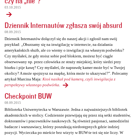
czy na „nie”?
03.10.2015
Dziennik Internautów zgłasza swój absurd
08.09.2015
Dziennik Internautów dołączył się do naszej akcji i zgłosił nam swój
przykład: „Oburzamy się na inwigilację w internecie, na działania
amerykańskich służb, ale co wiemy o inwigilacji na własnym podwórku?
Czy myślałeś, że gdy stoisz sobie pod blokiem, możesz być ciągle
obserwowany np. przez człowieka ze straży miejskiej, który siedzi przy
biurku i pije kawę? Czy myślałeś, ile naprawdę kamer może być w Twojej
okolicy? A może spojrzysz na mapkę, która może to ukazywać?”. Polecamy
artykuł Marcina Maja:
Ktoś nasikał pod kamerą, czyli inwigilacja z
perspektywy własnego podwórka
.
Checkpoint BUW
08.09.2015
Biblioteka Uniwersytecka w Warszawie. Jedna z najważniejszych bibliotek
akademickich w stolicy. Codziennie przewijają się przez nią setki studentów,
doktorantów i pracowników naukowych. Są również pasjonaci, samodzielni
badacze i warszawiacy, którzy poszukują niedostępnych gdzie indziej
pozycji. Wycieczka po mieście bez wizyty w BUW-ie też się nie liczy. W