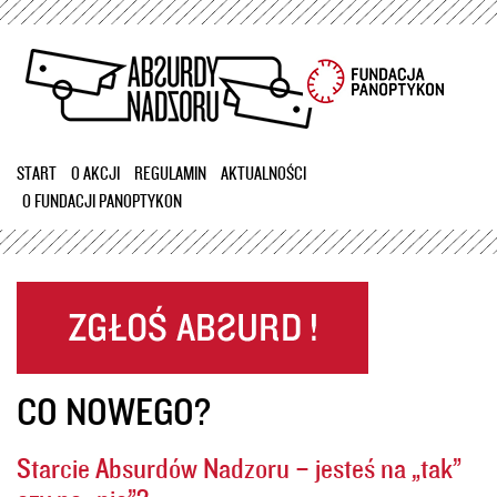
Przejdź
do
treści
START
O AKCJI
REGULAMIN
AKTUALNOŚCI
O FUNDACJI PANOPTYKON
CO NOWEGO?
Starcie Absurdów Nadzoru – jesteś na „tak”