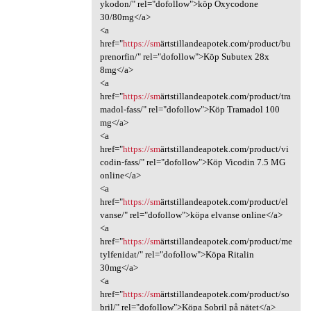
ykodon/" rel="dofollow">köp Oxycodone
30/80mg</a>
<a
href="
https://sm
ärtstillandeapotek.com/product/bu
prenorfin/" rel="dofollow">Köp Subutex 28x
8mg</a>
<a
href="
https://sm
ärtstillandeapotek.com/product/tra
madol-fass/" rel="dofollow">Köp Tramadol 100
mg</a>
<a
href="
https://sm
ärtstillandeapotek.com/product/vi
codin-fass/" rel="dofollow">Köp Vicodin 7.5 MG
online</a>
<a
href="
https://sm
ärtstillandeapotek.com/product/el
vanse/" rel="dofollow">köpa elvanse online</a>
<a
href="
https://sm
ärtstillandeapotek.com/product/me
tylfenidat/" rel="dofollow">Köpa Ritalin
30mg</a>
<a
href="
https://sm
ärtstillandeapotek.com/product/so
bril/" rel="dofollow">Köpa Sobril på nätet</a>