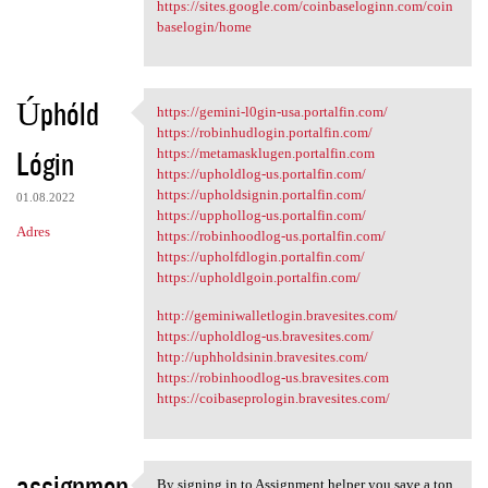
https://sites.google.com/coinbaseloginn.com/coin
baselogin/home
Úphóld
https://gemini-l0gin-usa.portalfin.com/
https://gemini-l0gin-usa
https://robinhudlogin.portalfin.com/
Lógin
https://metamasklugen.portalfin.com
https://upholdlog-us.portalfin.com/
https://upholdsignin.portalfin.com/
01.08.2022
https://upphollog-us.portalfin.com/
Adres
https://robinhoodlog-us.portalfin.com/
https://upholfdlogin.portalfin.com/
https://upholdlgoin.portalfin.com/
http://geminiwalletlogin.bravesites.com/
https://upholdlog-us.bravesites.com/
http://uphholdsinin.bravesites.com/
https://robinhoodlog-us.bravesites.com
https://coibaseprologin.bravesites.com/
assignmen
By signing in to Assignment helper you save a ton