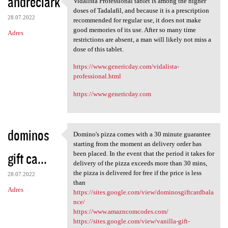
andreclark
Vidalista Professional tablet is among the higher
Vidalista Professional tablet
o
doses of Tadalafil, and because it is a prescription
28.07.2022
m
recommended for regular use, it does not make
good memories of its use. After so many time
Adres
e
restrictions are absent, a man will likely not miss a
n
dose of this tablet.
t
https://www.genericday.com/vidalista-
professional.html
a
r
https://www.genericday.com
z
e
dominos
Domino's pizza comes with a 30 minute guarantee
Domino's pizza comes with a
starting from the moment an delivery order has
gift ca...
been placed. In the event that the period it takes for
delivery of the pizza exceeds more than 30 mins,
the pizza is delivered for free if the price is less
28.07.2022
than
Adres
https://sites.google.com/view/dominosgiftcardbala
nce/
https://www.amazncomcodes.com/
https://sites.google.com/view/vanilla-gift-