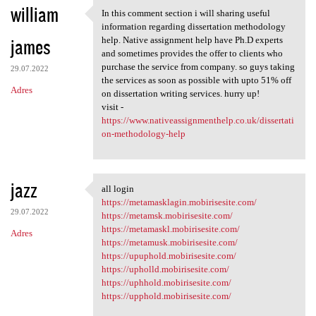
william
In this comment section i will sharing useful
In this comment section i
information regarding dissertation methodology
james
help. Native assignment help have Ph.D experts
and sometimes provides the offer to clients who
purchase the service from company. so guys taking
29.07.2022
the services as soon as possible with upto 51% off
Adres
on dissertation writing services. hurry up!
visit -
https://www.nativeassignmenthelp.co.uk/dissertati
on-methodology-help
jazz
all login
all login
https://metamasklagin.mobirisesite.com/
29.07.2022
https://metamsk.mobirisesite.com/
https://metamaskl.mobirisesite.com/
Adres
https://metamusk.mobirisesite.com/
https://upuphold.mobirisesite.com/
https://upholld.mobirisesite.com/
https://uphhold.mobirisesite.com/
https://upphold.mobirisesite.com/