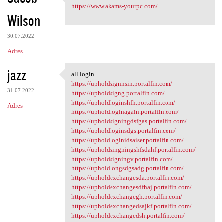
I’m finding this. Thank you
https://www.akams-yourpc.com/
Wilson
30.07.2022
Adres
jazz
all login
all login
https://upholdsignnsin.portalfin.com/
31.07.2022
https://upholdsigng.portalfin.com/
https://upholdloginshfh.portalfin.com/
Adres
https://upholdloginagain.portalfin.com/
https://upholdsigningdsfgas.portalfin.com/
https://upholdloginsdgs.portalfin.com/
https://upholdloginidsaiser.portalfin.com/
https://upholdsingningshfsdahf.portalfin.com/
https://upholdsigningv.portalfin.com/
https://upholdlongsdgsadg.portalfin.com/
https://upholdexchangesda.portalfin.com/
https://upholdexchangesdfhaj.portalfin.com/
https://upholdexchangegh.portalfin.com/
https://upholdexchangedsajkf.portalfin.com/
https://upholdexchangedsh.portalfin.com/