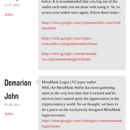
you can follow the quick
below. It is recommended that you log out of the
31.07.2022
wallet each time you are done with using it. So, to
access your wallet once again, follow these steps:-
Adres
https://sites.google.com/cryptouswallet.com/exod
uswallett
https://sites.google.com/crypto-
coinwallet.com/geminiwallet/home
https://sites.google.com/metamask-
ios.com/metamasksignin/home
Demarion
MetaMask Login | A Crypto wallet
MetaMask Login | A Crypto
Well, the MetaMask Wallet has been gathering
John
users in the very less time that it existed and its
services have earned quite the appreciation in the
cryptocurrency world. So we thought, we have to
01.08.2022
do a piece on the exclusively designed MetaMask
Adres
login accounts.
https://sites.google.com/coinlogins.com/metamask
login/home