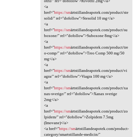
otril/" rel="dofollow">Rivotril 2mg</a>
<a
href="
https://sm
ärtstillandeapotek.com/product/ste
solid/" rel="dofollow">Stesolid 10 mg</a>
<a
href="
https://sm
ärtstillandeapotek.com/product/su
boxone/" rel="dofollow">Suboxone 8mg</a>
<a
href="
https://sm
ärtstillandeapotek.com/product/tre
o-comp/" rel="dofollow">Treo Comp 500 mg/50
mg</a>
<a
href="
https://sm
ärtstillandeapotek.com/product/vi
agra/" rel="dofollow">Viagra 100 mg</a>
<a
href="
https://sm
ärtstillandeapotek.com/product/xa
nax-sverige/" rel="dofollow">Xanax sverige
2mg</a>
<a
href="
https://sm
ärtstillandeapotek.com/product/zo
lpidem/" rel="dofollow">Zolpidem 7.5mg
(Imovane)</a>
<a href="
https://sm
ärtstillandeapotek.com/product-
category/smartstillande-medicin/"