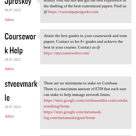
Jproskey
Kindly visit our site and get the best experience in
Kindly visit our site and get
the drafting of the best-customized papers. Find us
28.07.2022
@
https://custompapergeeks.com
Adres
Coursewor
Attain the best grades in your coursework and term
Attain the best grades in
papers. Contact us for A+ grades and achieve the
k Help
best in your courses. Contact us @
https://mycoursewriter.com/
28.07.2022
Adres
stveevmark
There are no minimums to stake on Coinbase.
There are no minimums to
There is a maximum amount of ETH that each user
le
can stake to help manage network limits.
https://sites.google.com/coinbaswallet.com/coinba
sestaking/home
29.07.2022
https://sites.google.com/metamask-
Adres
log.com/metamasksignin/home