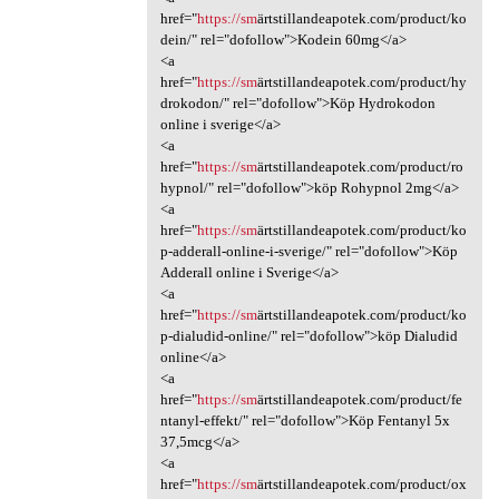
href="
https://sm
ärtstillandeapotek.com/product/ko
dein/" rel="dofollow">Kodein 60mg</a>
<a
href="
https://sm
ärtstillandeapotek.com/product/hy
drokodon/" rel="dofollow">Köp Hydrokodon
online i sverige</a>
<a
href="
https://sm
ärtstillandeapotek.com/product/ro
hypnol/" rel="dofollow">köp Rohypnol 2mg</a>
<a
href="
https://sm
ärtstillandeapotek.com/product/ko
p-adderall-online-i-sverige/" rel="dofollow">Köp
Adderall online i Sverige</a>
<a
href="
https://sm
ärtstillandeapotek.com/product/ko
p-dialudid-online/" rel="dofollow">köp Dialudid
online</a>
<a
href="
https://sm
ärtstillandeapotek.com/product/fe
ntanyl-effekt/" rel="dofollow">Köp Fentanyl 5x
37,5mcg</a>
<a
href="
https://sm
ärtstillandeapotek.com/product/ox