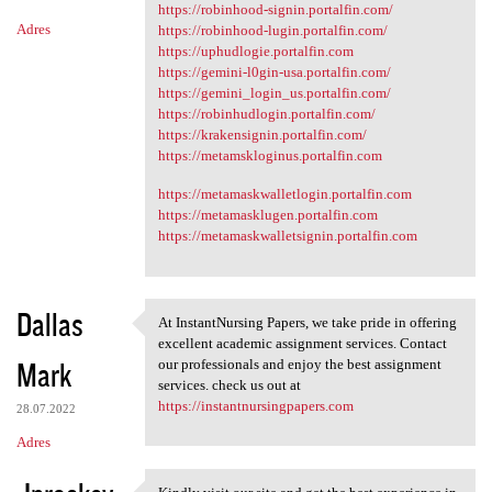
https://robinhood-signin.portalfin.com/
Adres
https://robinhood-lugin.portalfin.com/
https://uphudlogie.portalfin.com
https://gemini-l0gin-usa.portalfin.com/
https://gemini_login_us.portalfin.com/
https://robinhudlogin.portalfin.com/
https://krakensignin.portalfin.com/
https://metamskloginus.portalfin.com
https://metamaskwalletlogin.portalfin.com
https://metamasklugen.portalfin.com
https://metamaskwalletsignin.portalfin.com
Dallas
At InstantNursing Papers, we take pride in offering
At InstantNursing Papers, we
excellent academic assignment services. Contact
Mark
our professionals and enjoy the best assignment
services. check us out at
https://instantnursingpapers.com
28.07.2022
Adres