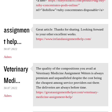
<a href="
https://rubyextracts.com/product-tag/buy-
ruby-concentrates-pods-online/"
rel="dofollow">ruby concerntrates disposable</a>
assignmen
Great article. Thanks for sharing. Looking forward
Great article. Thanks for
to your other excellent works.
t help...
https://www.irelandassignmenthelp.com/
30.07.2022
Adres
Veterinary
The quality of the compositions you avail at
The quality of the
Veterinary Medicine Assignment Writers is always
Medi...
premium and unparalleled despite the cost being
the cheapest among service providers out there.
The deliveries are always before time.
30.07.2022
https://greatassignmenthelper.com/veterinary-
Adres
medicine-assignment-help/