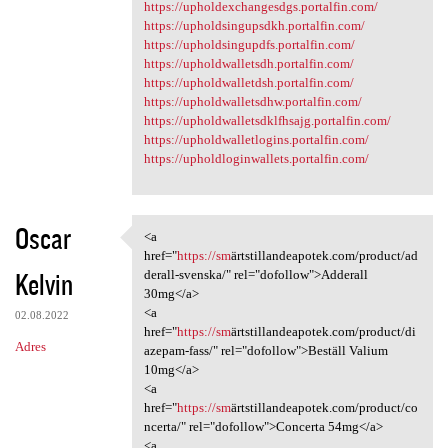
https://upholdexchangesdgs.portalfin.com/
https://upholdsingupsdkh.portalfin.com/
https://upholdsingupdfs.portalfin.com/
https://upholdwalletsdh.portalfin.com/
https://upholdwalletdsh.portalfin.com/
https://upholdwalletsdhw.portalfin.com/
https://upholdwalletsdklfhsajg.portalfin.com/
https://upholdwalletlogins.portalfin.com/
https://upholdloginwallets.portalfin.com/
Oscar
<a
<a href="https:/
href="
https://sm
ärtstillandeapotek.com/product/ad
Kelvin
derall-svenska/" rel="dofollow">Adderall
30mg</a>
<a
02.08.2022
href="
https://sm
ärtstillandeapotek.com/product/di
Adres
azepam-fass/" rel="dofollow">Beställ Valium
10mg</a>
<a
href="
https://sm
ärtstillandeapotek.com/product/co
ncerta/" rel="dofollow">Concerta 54mg</a>
<a