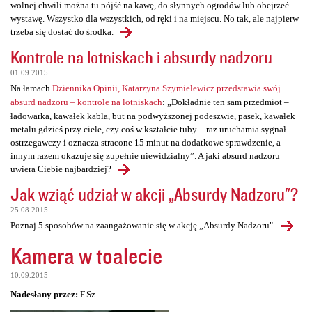
wolnej chwili można tu pójść na kawę, do słynnych ogrodów lub obejrzeć
wystawę. Wszystko dla wszystkich, od ręki i na miejscu. No tak, ale najpierw
trzeba się dostać do środka.
Kontrole na lotniskach i absurdy nadzoru
01.09.2015
Na łamach
Dziennika Opinii, Katarzyna Szymielewicz przedstawia swój
absurd nadzoru – kontrole na lotniskach
: „Dokładnie ten sam przedmiot –
ładowarka, kawałek kabla, but na podwyższonej podeszwie, pasek, kawałek
metalu gdzieś przy ciele, czy coś w kształcie tuby – raz uruchamia sygnał
ostrzegawczy i oznacza stracone 15 minut na dodatkowe sprawdzenie, a
innym razem okazuje się zupełnie niewidzialny”. A jaki absurd nadzoru
uwiera Ciebie najbardziej?
Jak wziąć udział w akcji „Absurdy Nadzoru"?
25.08.2015
Poznaj 5 sposobów na zaangażowanie się w akcję „Absurdy Nadzoru".
Kamera w toalecie
10.09.2015
Nadesłany przez:
F.Sz