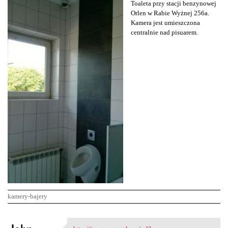
Toaleta przy stacji benzynowej
Orlen w Rabie Wyżnej 256a.
Kamera jest umieszczona
centralnie nad pisuarem.
kamery-bajery
K