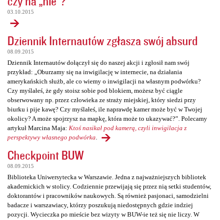
czy na „nie”?
03.10.2015
Dziennik Internautów zgłasza swój absurd
08.09.2015
Dziennik Internautów dołączył się do naszej akcji i zgłosił nam swój
przykład: „Oburzamy się na inwigilację w internecie, na działania
amerykańskich służb, ale co wiemy o inwigilacji na własnym podwórku?
Czy myślałeś, że gdy stoisz sobie pod blokiem, możesz być ciągle
obserwowany np. przez człowieka ze straży miejskiej, który siedzi przy
biurku i pije kawę? Czy myślałeś, ile naprawdę kamer może być w Twojej
okolicy? A może spojrzysz na mapkę, która może to ukazywać?”. Polecamy
artykuł Marcina Maja:
Ktoś nasikał pod kamerą, czyli inwigilacja z
perspektywy własnego podwórka
.
Checkpoint BUW
08.09.2015
Biblioteka Uniwersytecka w Warszawie. Jedna z najważniejszych bibliotek
akademickich w stolicy. Codziennie przewijają się przez nią setki studentów,
doktorantów i pracowników naukowych. Są również pasjonaci, samodzielni
badacze i warszawiacy, którzy poszukują niedostępnych gdzie indziej
pozycji. Wycieczka po mieście bez wizyty w BUW-ie też się nie liczy. W