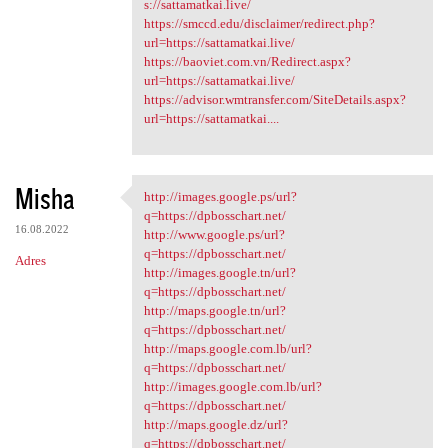
s://sattamatkai.live/
https://smccd.edu/disclaimer/redirect.php?
url=https://sattamatkai.live/
https://baoviet.com.vn/Redirect.aspx?
url=https://sattamatkai.live/
https://advisor.wmtransfer.com/SiteDetails.aspx?
url=https://sattamatkai....
Misha
http://images.google.ps/url?
http://images.google.ps/url?q
q=https://dpbosschart.net/
16.08.2022
http://www.google.ps/url?
q=https://dpbosschart.net/
Adres
http://images.google.tn/url?
q=https://dpbosschart.net/
http://maps.google.tn/url?
q=https://dpbosschart.net/
http://maps.google.com.lb/url?
q=https://dpbosschart.net/
http://images.google.com.lb/url?
q=https://dpbosschart.net/
http://maps.google.dz/url?
q=https://dpbosschart.net/