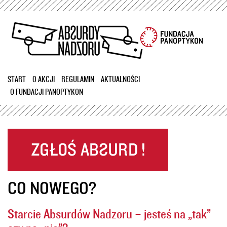
Przejdź
do
treści
START
O AKCJI
REGULAMIN
AKTUALNOŚCI
O FUNDACJI PANOPTYKON
CO NOWEGO?
Starcie Absurdów Nadzoru – jesteś na „tak”