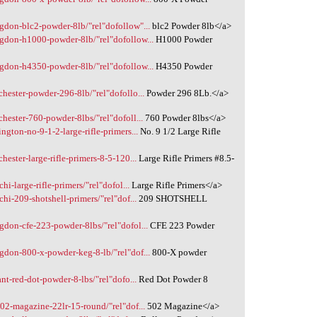
gdon-blc2-powder-8lb/"rel"dofollow"...
blc2 Powder 8lb</a>
gdon-h1000-powder-8lb/"rel"dofollow...
H1000 Powder
gdon-h4350-powder-8lb/"rel"dofollow...
H4350 Powder
hester-powder-296-8lb/"rel"dofollo...
Powder 296 8Lb.</a>
hester-760-powder-8lbs/"rel"dofoll...
760 Powder 8lbs</a>
gton-no-9-1-2-large-rifle-primers...
No. 9 1/2 Large Rifle
ester-large-rifle-primers-8-5-120...
Large Rifle Primers #8.5-
i-large-rifle-primers/"rel"dofol...
Large Rifle Primers</a>
hi-209-shotshell-primers/"rel"dof...
209 SHOTSHELL
don-cfe-223-powder-8lbs/"rel"dofol...
CFE 223 Powder
gdon-800-x-powder-keg-8-lb/"rel"dof...
800-X powder
nt-red-dot-powder-8-lbs/"rel"dofo...
Red Dot Powder 8
02-magazine-22lr-15-round/"rel"dof...
502 Magazine</a>