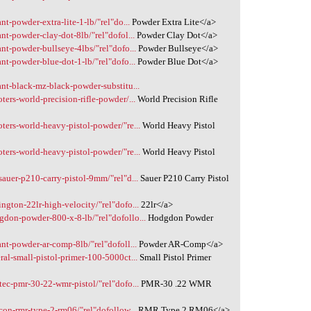
t-powder-extra-lite-1-lb/"rel"do...
Powder Extra Lite</a>
nt-powder-clay-dot-8lb/"rel"dofol...
Powder Clay Dot</a>
nt-powder-bullseye-4lbs/"rel"dofo...
Powder Bullseye</a>
nt-powder-blue-dot-1-lb/"rel"dofo...
Powder Blue Dot</a>
ant-black-mz-black-powder-substitu...
ers-world-precision-rifle-powder/...
World Precision Rifle
ters-world-heavy-pistol-powder/"re...
World Heavy Pistol
ters-world-heavy-pistol-powder/"re...
World Heavy Pistol
auer-p210-carry-pistol-9mm/"rel"d...
Sauer P210 Carry Pistol
ngton-22lr-high-velocity/"rel"dofo...
22lr</a>
don-powder-800-x-8-lb/"rel"dofollo...
Hodgdon Powder
nt-powder-ar-comp-8lb/"rel"dofoll...
Powder AR-Comp</a>
al-small-pistol-primer-100-5000ct...
Small Pistol Primer
tec-pmr-30-22-wmr-pistol/"rel"dofo...
PMR-30 .22 WMR
con-rmr-type-2-rm06/"rel"dofollow...
RMR Type 2 RM06</a>