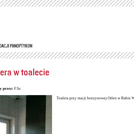
Przejdź
do
treści
DACJI PANOPTYKON
ra w toalecie
5
y przez:
F.Sz
Toaleta przy stacji benzynowej Orlen w Rabie 