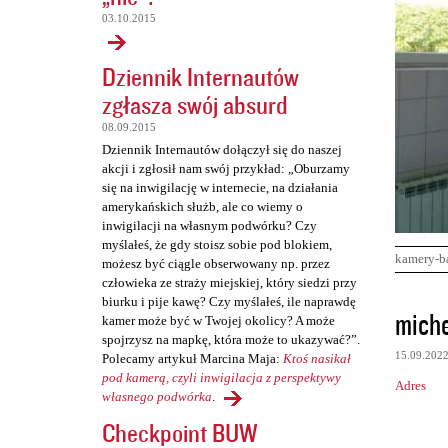
03.10.2015
Dziennik Internautów
zgłasza swój absurd
08.09.2015
Dziennik Internautów dołączył się do naszej
akcji i zgłosił nam swój przykład: „Oburzamy
się na inwigilację w internecie, na działania
amerykańskich służb, ale co wiemy o
inwigilacji na własnym podwórku? Czy
myślałeś, że gdy stoisz sobie pod blokiem,
kamery-b
możesz być ciągle obserwowany np. przez
człowieka ze straży miejskiej, który siedzi przy
biurku i pije kawę? Czy myślałeś, ile naprawdę
K
miche
kamer może być w Twojej okolicy? A może
o
spojrzysz na mapkę, która może to ukazywać?”.
15.09.202
Polecamy artykuł Marcina Maja:
Ktoś nasikał
m
pod kamerą, czyli inwigilacja z perspektywy
Adres
e
własnego podwórka
.
n
Checkpoint BUW