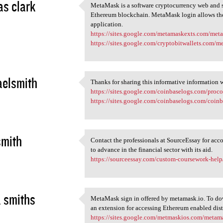
s clark
MetaMask is a software cryptocurrency web and sm
MetaMask is a software
Ethereum blockchain. MetaMask login allows the 
2
application.
https://sites.google.com/metamaskexts.com/me
https://sites.google.com/cryptobitwallets.com/
elsmith
Thanks for sharing this informative information wi
Thanks for sharing this
https://sites.google.com/coinbaselogs.com/pro
2
https://sites.google.com/coinbaselogs.com/coin
smith
Contact the professionals at SourceEssay for ac
Contact the professionals at
to advance in the financial sector with its aid.
2
https://sourceessay.com/custom-coursework-help
 smiths
MetaMask sign in offered by metamask.io. To do
MetaMask sign in offered by
an extension for accessing Ethereum enabled dis
2
https://sites.google.com/metmaskios.com/meta