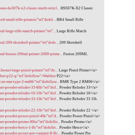
un-hs507k-x2-classic-multi-reticl...
HS507K-X2 Classic
4-small-rifle-primers/"rel"dofol...
BR4 Small Rifle
l-large-rifle-match-primer/"rel"...
Large Rifle Match
al-209-shotshell-primer/"rel"dofo...
209 Shotshell
ral-fusion-209ml-primer-2000-prime...
Fusion 209ML
ester-large-pistol-primer/"rel"do...
Large Pistol Primer</a>
ther-p22-q/"rel"dofollow">Walther
P22</a>
con-rmr-type-2-rm06/"rel"dofollow...
RMR Type 2 RM06</a>
nt-powder-reloder-33-8lb/"rel"dof...
Powder Reloder 33</a>
nt-powder-reloder-16-1lb/"rel"dof...
Powder Reloder 16</a>
nt-powder-reloder-33-1lb/"rel"dof...
Powder Reloder 33 1lb.
nt-powder-reloder-22-1lb/"rel"dof...
Powder Reloder 22 </a>
nt-powder-power-pistol-4lb/"rel"d...
Powder Power Pistol</a>
ant-powder-promo-8lbs/"rel"dofollo...
Powder Promo</a>
nt-powder-herco-1-lb/"rel"dofollo...
Powder Herco</a>
ant-powder-power-pro-varmint-8-lb/...
Powder Power Pro