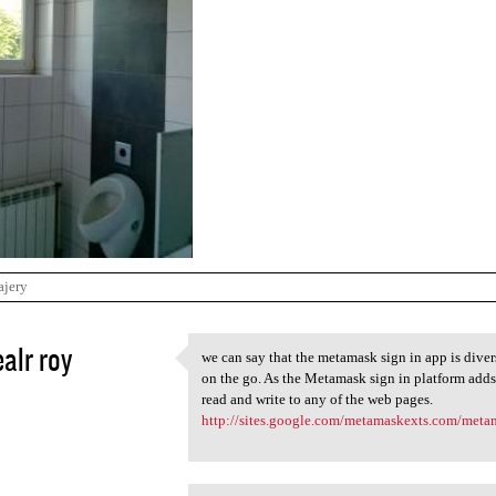
ajery
alr roy
we can say that the metamask sign in app is diver
we can say that the metamask
on the go. As the Metamask sign in platform adds
2
read and write to any of the web pages.
http://sites.google.com/metamaskexts.com/met