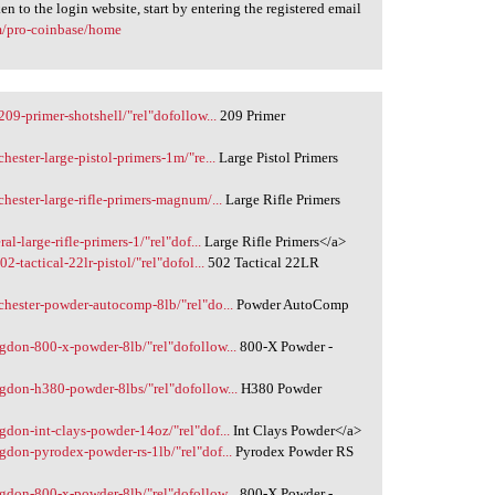
n to the login website, start by entering the registered email
om/pro-coinbase/home
09-primer-shotshell/"rel"dofollow...
209 Primer
ester-large-pistol-primers-1m/"re...
Large Pistol Primers
hester-large-rifle-primers-magnum/...
Large Rifle Primers
l-large-rifle-primers-1/"rel"dof...
Large Rifle Primers</a>
-tactical-22lr-pistol/"rel"dofol...
502 Tactical 22LR
chester-powder-autocomp-8lb/"rel"do...
Powder AutoComp
gdon-800-x-powder-8lb/"rel"dofollow...
800-X Powder -
gdon-h380-powder-8lbs/"rel"dofollow...
H380 Powder
don-int-clays-powder-14oz/"rel"dof...
Int Clays Powder</a>
don-pyrodex-powder-rs-1lb/"rel"dof...
Pyrodex Powder RS
gdon-800-x-powder-8lb/"rel"dofollow...
800-X Powder -