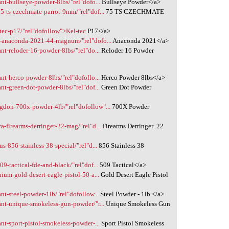
nt-bullseye-powder-8lbs/"rel"dofo...
Bullseye Powder</a>
5-ts-czechmate-parrot-9mm/"rel"dof...
75 TS CZECHMATE
tec-p17/"rel"dofollow">Kel-tec
P17</a>
t-anaconda-2021-44-magnum/"rel"dofo...
Anaconda 2021</a>
nt-reloder-16-powder-8lbs/"rel"do...
Reloder 16 Powder
nt-herco-powder-8lbs/"rel"dofollo...
Herco Powder 8lbs</a>
nt-green-dot-powder-8lbs/"rel"dof...
Green Dot Powder
gdon-700x-powder-4lb/"rel"dofollow"...
700X Powder
-firearms-derringer-22-mag/"rel"d...
Firearms Derringer .22
s-856-stainless-38-special/"rel"d...
856 Stainless 38
9-tactical-fde-and-black/"rel"dof...
509 Tactical</a>
ium-gold-desert-eagle-pistol-50-a...
Gold Desert Eagle Pistol
nt-steel-powder-1lb/"rel"dofollow...
Steel Powder - 1lb.</a>
ant-unique-smokeless-gun-powder/"r...
Unique Smokeless Gun
nt-sport-pistol-smokeless-powder-...
Sport Pistol Smokeless