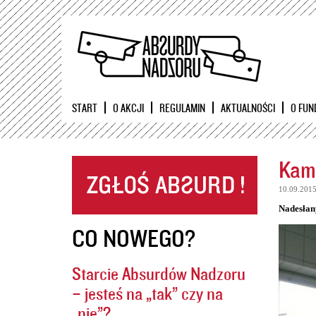
START
O AKCJI
REGULAMIN
AKTUALNOŚCI
O FUN
Kame
10.09.201
Nadesłan
CO NOWEGO?
Starcie Absurdów Nadzoru
– jesteś na „tak” czy na
„nie”?