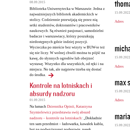
t
thoma
08.09.2015
a
Biblioteka Uniwersytecka w Warszawie. Jedna z
15.09.202
najważniejszych bibliotek akademickich w
r
stolicy. Codziennie przewijają się przez nią
Adres
z
setki studentów, doktorantów i pracowników
naukowych. Są również pasjonaci, samodzielni
e
badacze i warszawiacy, którzy poszukują
niedostępnych gdzie indziej pozycji.
micha
Wycieczka po mieście bez wizyty w BUW-ie też
się nie liczy. W wolnej chwili można tu pójść na
15.09.202
kawę, do słynnych ogrodów lub obejrzeć
wystawę. Wszystko dla wszystkich, od ręki i na
Adres
miejscu. No tak, ale najpierw trzeba się dostać
do środka.
max 
Kontrole na lotniskach i
absurdy nadzoru
15.09.202
Adres
01.09.2015
Na łamach
Dziennika Opinii, Katarzyna
Szymielewicz przedstawia swój absurd
maria
nadzoru – kontrole na lotniskach
: „Dokładnie
ten sam przedmiot – ładowarka, kawałek kabla,
15.09.202
but na podwyższonej podeszwie, pasek,