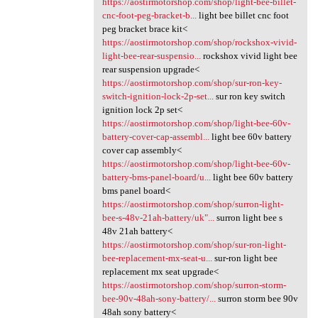
https://aostirmotorshop.com/shop/light-bee-billet-
cnc-foot-peg-bracket-b...
light bee billet cnc foot
peg bracket brace kit<
https://aostirmotorshop.com/shop/rockshox-vivid-
light-bee-rear-suspensio...
rockshox vivid light bee
rear suspension upgrade<
https://aostirmotorshop.com/shop/sur-ron-key-
switch-ignition-lock-2p-set...
sur ron key switch
ignition lock 2p set<
https://aostirmotorshop.com/shop/light-bee-60v-
battery-cover-cap-assembl...
light bee 60v battery
cover cap assembly<
https://aostirmotorshop.com/shop/light-bee-60v-
battery-bms-panel-board/u...
light bee 60v battery
bms panel board<
https://aostirmotorshop.com/shop/surron-light-
bee-s-48v-21ah-battery/uk"...
surron light bee s
48v 21ah battery<
https://aostirmotorshop.com/shop/sur-ron-light-
bee-replacement-mx-seat-u...
sur-ron light bee
replacement mx seat upgrade<
https://aostirmotorshop.com/shop/surron-storm-
bee-90v-48ah-sony-battery/...
surron storm bee 90v
48ah sony battery<