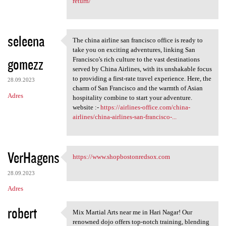
return/
seleena
The china airline san francisco office is ready to
The china airline san
take you on exciting adventures, linking San
gomezz
Francisco's rich culture to the vast destinations
served by China Airlines, with its unshakable focus
to providing a first-rate travel experience. Here, the
28.09.2023
charm of San Francisco and the warmth of Asian
Adres
hospitality combine to start your adventure.
website :-
https://airlines-office.com/china-
airlines/china-airlines-san-francisco-...
VerHagens
https://www.shopbostonredsox.com
https://www.shopbostonredsox
28.09.2023
Adres
robert
Mix Martial Arts near me in Hari Nagar! Our
Mix Martial Arts near me in
renowned dojo offers top-notch training, blending