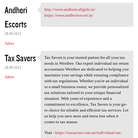
Andheri
http://www.andhericallgirls.in/
http://www.andhericallgirls
https://www.andheriescort.in/
Escorts
28.09.2023
Adres
Tax Savers
Tax Savers is your trusted partner for all your tax
Tax Savers is your trusted
needs in Werribee. Our expert individual tax return
28.09.2023
accountants Werribee are dedicated to helping you
maximize your savings while ensuring compliance
Adres
with tax regulations. Whether you're an individual
or a small business owner, we provide personalized
tax solutions tailored to your unique financial
situation. With years of experience and a
commitment to excellence, Tax Savers is your go-
to choice for reliable and efficient tax services. Let
us help you save more and stress less when it
comes to tax season.
Visit -
https://taxsavers.com.au/individual-tax-