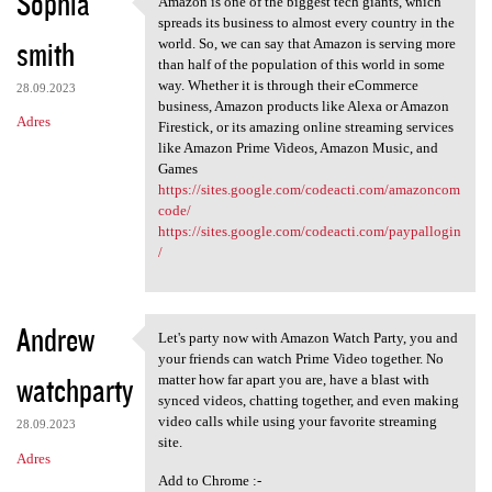
Sophia
Amazon is one of the biggest tech giants, which
Amazon is one of the biggest
o
spreads its business to almost every country in the
smith
m
world. So, we can say that Amazon is serving more
than half of the population of this world in some
e
way. Whether it is through their eCommerce
28.09.2023
n
business, Amazon products like Alexa or Amazon
Adres
Firestick, or its amazing online streaming services
t
like Amazon Prime Videos, Amazon Music, and
a
Games
https://sites.google.com/codeacti.com/amazoncom
r
code/
z
https://sites.google.com/codeacti.com/paypallogin
/
e
Andrew
Let's party now with Amazon Watch Party, you and
Let's party now with Amazon
your friends can watch Prime Video together. No
watchparty
matter how far apart you are, have a blast with
synced videos, chatting together, and even making
video calls while using your favorite streaming
28.09.2023
site.
Adres
Add to Chrome :-