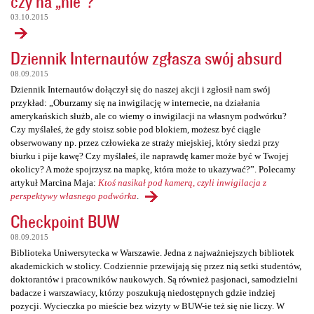
czy na „nie”?
03.10.2015
Dziennik Internautów zgłasza swój absurd
08.09.2015
Dziennik Internautów dołączył się do naszej akcji i zgłosił nam swój
przykład: „Oburzamy się na inwigilację w internecie, na działania
amerykańskich służb, ale co wiemy o inwigilacji na własnym podwórku?
Czy myślałeś, że gdy stoisz sobie pod blokiem, możesz być ciągle
obserwowany np. przez człowieka ze straży miejskiej, który siedzi przy
biurku i pije kawę? Czy myślałeś, ile naprawdę kamer może być w Twojej
okolicy? A może spojrzysz na mapkę, która może to ukazywać?”. Polecamy
artykuł Marcina Maja:
Ktoś nasikał pod kamerą, czyli inwigilacja z
perspektywy własnego podwórka
.
Checkpoint BUW
08.09.2015
Biblioteka Uniwersytecka w Warszawie. Jedna z najważniejszych bibliotek
akademickich w stolicy. Codziennie przewijają się przez nią setki studentów,
doktorantów i pracowników naukowych. Są również pasjonaci, samodzielni
badacze i warszawiacy, którzy poszukują niedostępnych gdzie indziej
pozycji. Wycieczka po mieście bez wizyty w BUW-ie też się nie liczy. W