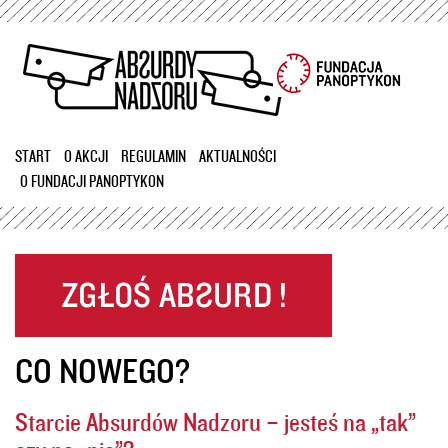
Przejdź
do
treści
START
O AKCJI
REGULAMIN
AKTUALNOŚCI
O FUNDACJI PANOPTYKON
CO NOWEGO?
Starcie Absurdów Nadzoru – jesteś na „tak”