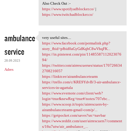
Also Check Out :-
https://www.spotifyadblocker.co/
|
https://www.twitchadblocker.co/
ambulance
very useful sites....
very useful sites....
https://www.facebook.com/permalink.php?
service
story_fbid=pfbid0aGyGdKqbC8wVhqFK...
https://in.pinterest.com/pin/11485587112023076
94/
28.09.2023
https://twitter.com/airrescuerses/status/170726634
Adres
2708216057
https://linktr.ee/airambulancetearm
https://trello.com/c/KRE9YdvB/3-air-ambulance-
services-in-agartala
https://www.evernote.com/client/web?
login=true&newReg=true#/notes/707ebc...
https://www.scoop.it/topic/airrescuers-by-
airambulancetearm-gmail-com/p/...
https://getpocket.com/saves?src=navbar
https://www.reddit.com/user/airrescuers7/comment
s/16u7utw/air_ambulance_...