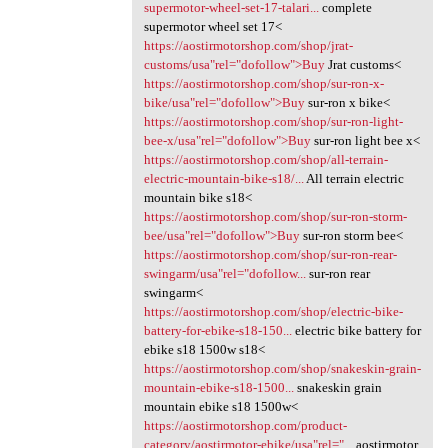
supermotor-wheel-set-17-talari...
complete
supermotor wheel set 17<
https://aostirmotorshop.com/shop/jrat-
customs/usa"rel="dofollow">Buy
Jrat customs<
https://aostirmotorshop.com/shop/sur-ron-x-
bike/usa"rel="dofollow">Buy
sur-ron x bike<
https://aostirmotorshop.com/shop/sur-ron-light-
bee-x/usa"rel="dofollow">Buy
sur-ron light bee x<
https://aostirmotorshop.com/shop/all-terrain-
electric-mountain-bike-s18/...
All terrain electric
mountain bike s18<
https://aostirmotorshop.com/shop/sur-ron-storm-
bee/usa"rel="dofollow">Buy
sur-ron storm bee<
https://aostirmotorshop.com/shop/sur-ron-rear-
swingarm/usa"rel="dofollow...
sur-ron rear
swingarm<
https://aostirmotorshop.com/shop/electric-bike-
battery-for-ebike-s18-150...
electric bike battery for
ebike s18 1500w s18<
https://aostirmotorshop.com/shop/snakeskin-grain-
mountain-ebike-s18-1500...
snakeskin grain
mountain ebike s18 1500w<
https://aostirmotorshop.com/product-
category/aostirmotor-ebike/usa"rel="...
aostirmotor