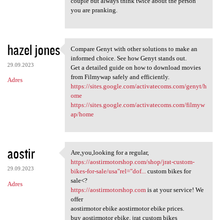
couple but always think twice about the person
you are pranking.
hazel jones
Compare Genyt with other solutions to make an
Compare Genyt with other
informed choice. See how Genyt stands out.
29.09.2023
Get a detailed guide on how to download movies
from Filmywap safely and efficiently.
Adres
https://sites.google.com/activatecoms.com/genyt/h
ome
https://sites.google.com/activatecoms.com/filmyw
ap/home
aostir
Are,you,looking for a regular,
Are,you,looking for a regular
https://aostirmotorshop.com/shop/jrat-custom-
29.09.2023
bikes-for-sale/usa"rel="dof...
custom bikes for
sale<?
Adres
https://aostirmotorshop.com
is at your service! We
offer
aostirmotor ebike aostirmotor ebike prices.
buy aostirmotor ebike, jrat custom bikes