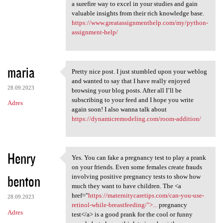
a surefire way to excel in your studies and gain
valuable insights from their rich knowledge base.
https://www.greatassignmenthelp.com/my/python-
assignment-help/
maria
Pretty nice post. I just stumbled upon your weblog
Pretty nice post. I just
and wanted to say that I have really enjoyed
28.09.2023
browsing your blog posts. After all I’ll be
subscribing to your feed and I hope you write
Adres
again soon! I also wanna talk about
https://dynamicremodeling.com/room-addition/
Henry
Yes. You can fake a pregnancy test to play a prank
Yes. You can fake a pregnancy
on your friends. Even some females create frauds
benton
involving positive pregnancy tests to show how
much they want to have children. The <a
href="
https://maternitycaretips.com/can-you-use-
28.09.2023
retinol-while-breastfeeding/">...
pregnancy
Adres
test</a> is a good prank for the cool or funny