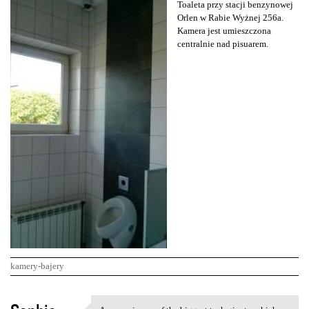
Toaleta przy stacji benzynowej
Orlen w Rabie Wyżnej 256a.
Kamera jest umieszczona
centralnie nad pisuarem.
kamery-bajery
K