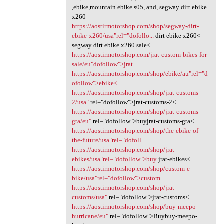
,ebike,mountain ebike s05, and, segway dirt ebike
x260
https://aostirmotorshop.com/shop/segway-dirt-
ebike-x260/usa"rel="dofollo...
dirt ebike x260<
segway dirt ebike x260 sale<
https://aostirmotorshop.com/jrat-custom-bikes-for-
sale/eu"dofollow">jrat...
https://aostirmotorshop.com/shop/ebike/au"rel="d
ofollow">ebike<
https://aostirmotorshop.com/shop/jrat-customs-
2/usa"
rel="dofollow">jrat-customs-2<
https://aostirmotorshop.com/shop/jrat-customs-
gta/eu"
rel="dofollow">buyjrat-customs-gta<
https://aostirmotorshop.com/shop/the-ebike-of-
the-future/usa"rel="dofoll...
https://aostirmotorshop.com/shop/jrat-
ebikes/usa"rel="dofollow">buy
jrat-ebikes<
https://aostirmotorshop.com/shop/custom-e-
bike/usa"rel="dofollow">custom...
https://aostirmotorshop.com/shop/jrat-
customs/usa"
rel="dofollow">jrat-customs<
https://aostirmotorshop.com/shop/buy-meepo-
hurricane/eu"
rel="dofollow">Buybuy-meepo-