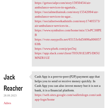
https://getsocialpr.com/story15950454/air-
ambulance-services-in-agartala...
https://socialmediainuk.com/story15542094/air-
ambulance-services-in-agar...
https://socialnetworkadsinfo.com/story17405573/
air-ambulance-services-in...
https://www.symbaloo.com/home/mix/13ePC3HPE
B
https://vote.easypolls.net/65153c6d5f496a006057
63fb
https://www.plurk.com/p/pei5nj
https://app.slack.com/client/T05U91E3JP5/D05U
MNZR1UZ
Jack
Cash App is a peer-to-peer (P2P) payment app that
Cash App is a peer-to-peer
helps you to send or receive money quickly. In
Reacher
Cash App you can also invest money but it is not a
bank, it is a financial platform.
https://web.sites.google.com/walletslogn.com/cash
28.09.2023
app-logn/home
Adres