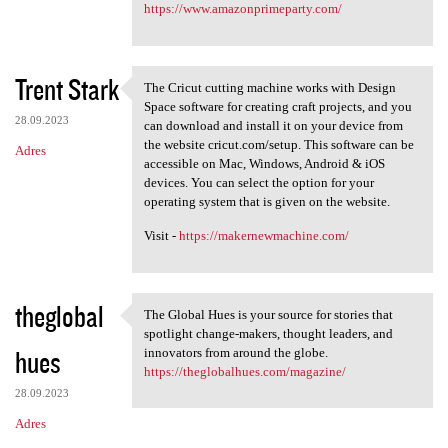
https://www.amazonprimeparty.com/
Trent Stark
The Cricut cutting machine works with Design
The Cricut cutting machine
Space software for creating craft projects, and you
28.09.2023
can download and install it on your device from
the website cricut.com/setup. This software can be
Adres
accessible on Mac, Windows, Android & iOS
devices. You can select the option for your
operating system that is given on the website.
Visit -
https://makernewmachine.com/
theglobal
The Global Hues is your source for stories that
The Global Hues is your
spotlight change-makers, thought leaders, and
hues
innovators from around the globe.
https://theglobalhues.com/magazine/
28.09.2023
Adres