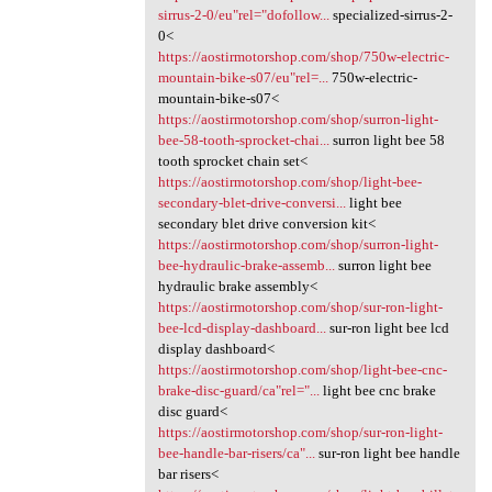
sirrus-2-0/eu"rel="dofollow...
specialized-sirrus-2-
0<
https://aostirmotorshop.com/shop/750w-electric-
mountain-bike-s07/eu"rel=...
750w-electric-
mountain-bike-s07<
https://aostirmotorshop.com/shop/surron-light-
bee-58-tooth-sprocket-chai...
surron light bee 58
tooth sprocket chain set<
https://aostirmotorshop.com/shop/light-bee-
secondary-blet-drive-conversi...
light bee
secondary blet drive conversion kit<
https://aostirmotorshop.com/shop/surron-light-
bee-hydraulic-brake-assemb...
surron light bee
hydraulic brake assembly<
https://aostirmotorshop.com/shop/sur-ron-light-
bee-lcd-display-dashboard...
sur-ron light bee lcd
display dashboard<
https://aostirmotorshop.com/shop/light-bee-cnc-
brake-disc-guard/ca"rel="...
light bee cnc brake
disc guard<
https://aostirmotorshop.com/shop/sur-ron-light-
bee-handle-bar-risers/ca"...
sur-ron light bee handle
bar risers<