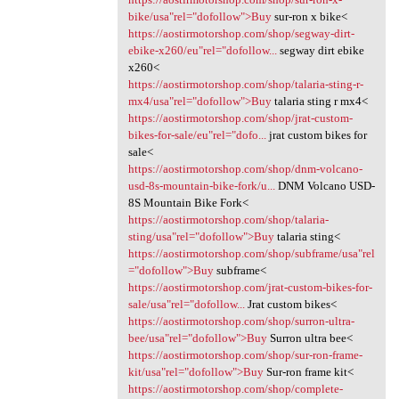
bike/usa"rel="dofollow">Buy
sur-ron x bike<
https://aostirmotorshop.com/shop/segway-dirt-
ebike-x260/eu"rel="dofollow...
segway dirt ebike
x260<
https://aostirmotorshop.com/shop/talaria-sting-r-
mx4/usa"rel="dofollow">Buy
talaria sting r mx4<
https://aostirmotorshop.com/shop/jrat-custom-
bikes-for-sale/eu"rel="dofo...
jrat custom bikes for
sale<
https://aostirmotorshop.com/shop/dnm-volcano-
usd-8s-mountain-bike-fork/u...
DNM Volcano USD-
8S Mountain Bike Fork<
https://aostirmotorshop.com/shop/talaria-
sting/usa"rel="dofollow">Buy
talaria sting<
https://aostirmotorshop.com/shop/subframe/usa"rel
="dofollow">Buy
subframe<
https://aostirmotorshop.com/jrat-custom-bikes-for-
sale/usa"rel="dofollow...
Jrat custom bikes<
https://aostirmotorshop.com/shop/surron-ultra-
bee/usa"rel="dofollow">Buy
Surron ultra bee<
https://aostirmotorshop.com/shop/sur-ron-frame-
kit/usa"rel="dofollow">Buy
Sur-ron frame kit<
https://aostirmotorshop.com/shop/complete-