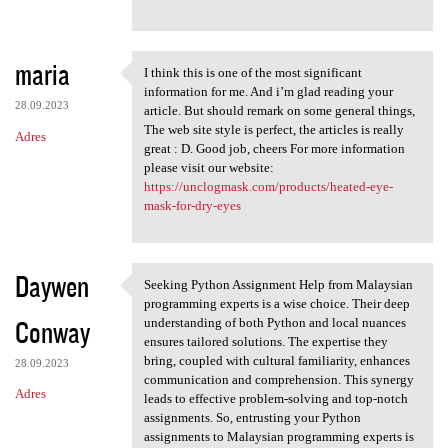
maria
I think this is one of the most significant
I think this is one of the
information for me. And i’m glad reading your
28.09.2023
article. But should remark on some general things,
The web site style is perfect, the articles is really
Adres
great : D. Good job, cheers For more information
please visit our website:
https://unclogmask.com/products/heated-eye-
mask-for-dry-eyes
Daywen
Seeking Python Assignment Help from Malaysian
Seeking Python Assignment
programming experts is a wise choice. Their deep
Conway
understanding of both Python and local nuances
ensures tailored solutions. The expertise they
bring, coupled with cultural familiarity, enhances
28.09.2023
communication and comprehension. This synergy
Adres
leads to effective problem-solving and top-notch
assignments. So, entrusting your Python
assignments to Malaysian programming experts is