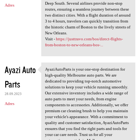
Deep South. Several airlines provide non-stop
Adres
routes, ensuring a seamless journey between these
two distinct cities. With a flight duration of around
3 to 4 hours, travelers can quickly transition from
the historic charm of Boston to the lively streets of
New Orleans.
Visit -
https://justtravo.com/bos/direct-flights-
from-boston-to-new-orleans-bos-...
Ayazi Auto
AyaziAutoParts is your one-stop destination for
AyaziAutoParts is your one
high-quality Melbourne auto parts. We are
Parts
dedicated to providing top-notch automotive
solutions to keep your vehicle running smoothly.
Our extensive inventory includes a wide range of
28.09.2023
auto parts to meet your needs, from engine
Adres
components to accessories. Additionally, we offer
premium car cleaning brush to help you maintain
your vehicle's appearance. With a commitment to
quality and customer satisfaction, AyaziAutoParts
ensures that you find the right parts and tools for
your car care needs. Trust us for all your