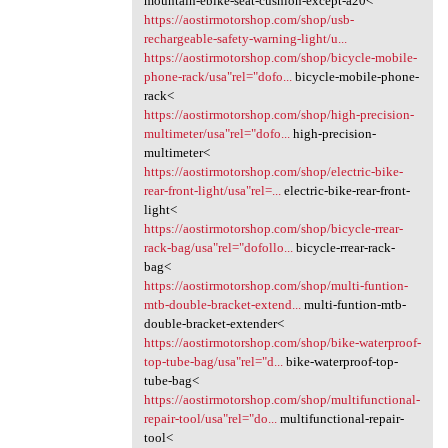
mountain-ebike-seat-cushion-except-a20<
https://aostirmotorshop.com/shop/usb-
rechargeable-safety-warning-light/u...
https://aostirmotorshop.com/shop/bicycle-mobile-
phone-rack/usa"rel="dofo...
bicycle-mobile-phone-
rack<
https://aostirmotorshop.com/shop/high-precision-
multimeter/usa"rel="dofo...
high-precision-
multimeter<
https://aostirmotorshop.com/shop/electric-bike-
rear-front-light/usa"rel=...
electric-bike-rear-front-
light<
https://aostirmotorshop.com/shop/bicycle-rrear-
rack-bag/usa"rel="dofollo...
bicycle-rrear-rack-
bag<
https://aostirmotorshop.com/shop/multi-funtion-
mtb-double-bracket-extend...
multi-funtion-mtb-
double-bracket-extender<
https://aostirmotorshop.com/shop/bike-waterproof-
top-tube-bag/usa"rel="d...
bike-waterproof-top-
tube-bag<
https://aostirmotorshop.com/shop/multifunctional-
repair-tool/usa"rel="do...
multifunctional-repair-
tool<