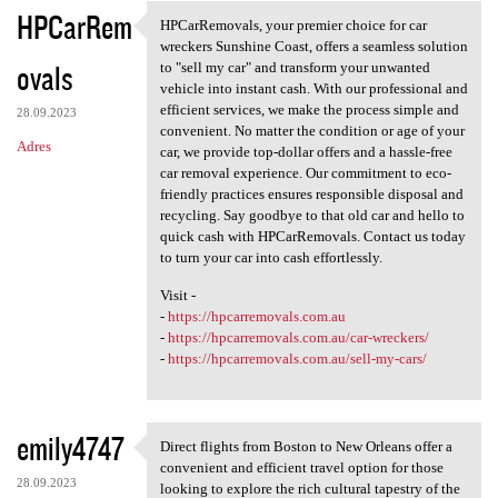
HPCarRem
HPCarRemovals, your premier choice for car
HPCarRemovals, your premier
wreckers Sunshine Coast, offers a seamless solution
ovals
to "sell my car" and transform your unwanted
vehicle into instant cash. With our professional and
efficient services, we make the process simple and
28.09.2023
convenient. No matter the condition or age of your
Adres
car, we provide top-dollar offers and a hassle-free
car removal experience. Our commitment to eco-
friendly practices ensures responsible disposal and
recycling. Say goodbye to that old car and hello to
quick cash with HPCarRemovals. Contact us today
to turn your car into cash effortlessly.
Visit -
-
https://hpcarremovals.com.au
-
https://hpcarremovals.com.au/car-wreckers/
-
https://hpcarremovals.com.au/sell-my-cars/
emily4747
Direct flights from Boston to New Orleans offer a
Direct flights from Boston to
convenient and efficient travel option for those
28.09.2023
looking to explore the rich cultural tapestry of the