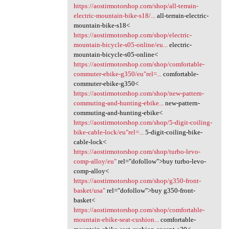
https://aostirmotorshop.com/shop/all-terrain-
electric-mountain-bike-s18/...
all-terrain-electric-
mountain-bike-s18<
https://aostirmotorshop.com/shop/electric-
mountain-bicycle-s05-online/eu...
electric-
mountain-bicycle-s05-online<
https://aostirmotorshop.com/shop/comfortable-
commuter-ebike-g350/eu"rel=...
comfortable-
commuter-ebike-g350<
https://aostirmotorshop.com/shop/new-pattern-
commuting-and-hunting-ebike...
new-pattern-
commuting-and-hunting-ebike<
https://aostirmotorshop.com/shop/5-digit-coiling-
bike-cable-lock/eu"rel=...
5-digit-coiling-bike-
cable-lock<
https://aostirmotorshop.com/shop/turbo-levo-
comp-alloy/eu"
rel="dofollow">buy turbo-levo-
comp-alloy<
https://aostirmotorshop.com/shop/g350-front-
basket/usa"
rel="dofollow">buy g350-front-
basket<
https://aostirmotorshop.com/shop/comfortable-
mountain-ebike-seat-cushion...
comfortable-