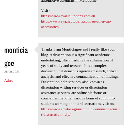
automotive essentials in Melbourne.
Visit -
https://www.ayaziautoparts.com.au
https://www.ayaziautoparts.com.au/other-car-
accessories/
monticia
Thanks, I am Monticiagoe and I really like your
Thanks, I am Monticiagoe and
blog. A dissertation is a significant academic
goe
undertaking, often marking the culmination of
years of study and research. It is a complex
document that demands rigorous research, critical
28.09.2023
analysis, and effective communication of findings.
Adres
Dissertation help services, also known as
dissertation writing services or dissertation
assistance services, are online platforms or
companies that offer various forms of support to
students working on their dissertations. visit us:
https://www.greatassignmenthelp.com/managemen
t-dissertation-help/