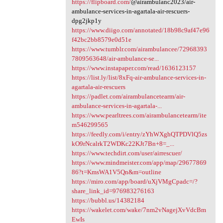
https://flipboard.com/
@airambulanc2023/air-
ambulance-services-in-agartala-air-rescuers-
dpg2jkp1y
https://www.diigo.com/annotated/18b98c9af47e96
f42bc2bb8579e0d51e
https://www.tumblr.com/airambulancee/72968393
7809563648/air-ambulance-se...
https://www.instapaper.com/read/1636123157
https://list.ly/list/8xFq-air-ambulance-services-in-
agartala-air-rescuers
https://padlet.com/airambulancetearm/air-
ambulance-services-in-agartala-...
https://www.pearltrees.com/airambulancetearm/ite
m546299565
https://feedly.com/i/entry/zYhWXghQTPDVlQ5zs
kO9rNcalrkT2WDKc22KJt7Bn+8=_...
https://www.techdirt.com/user/airrescuer/
https://www.mindmeister.com/app/map/29677869
86?t=KmsWA1V5Qn&m=outline
https://miro.com/app/board/uXjVMgCpadc=/?
share_link_id=976983276163
https://bubbl.us/14382184
https://wakelet.com/wake/7nm2vNagejXvVdcBm
EwIs