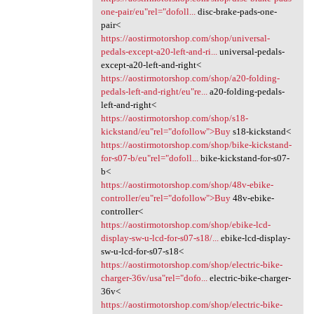
one-pair/eu"rel="dofoll...
disc-brake-pads-one-
pair<
https://aostirmotorshop.com/shop/universal-
pedals-except-a20-left-and-ri...
universal-pedals-
except-a20-left-and-right<
https://aostirmotorshop.com/shop/a20-folding-
pedals-left-and-right/eu"re...
a20-folding-pedals-
left-and-right<
https://aostirmotorshop.com/shop/s18-
kickstand/eu"rel="dofollow">Buy
s18-kickstand<
https://aostirmotorshop.com/shop/bike-kickstand-
for-s07-b/eu"rel="dofoll...
bike-kickstand-for-s07-
b<
https://aostirmotorshop.com/shop/48v-ebike-
controller/eu"rel="dofollow">Buy
48v-ebike-
controller<
https://aostirmotorshop.com/shop/ebike-lcd-
display-sw-u-lcd-for-s07-s18/...
ebike-lcd-display-
sw-u-lcd-for-s07-s18<
https://aostirmotorshop.com/shop/electric-bike-
charger-36v/usa"rel="dofo...
electric-bike-charger-
36v<
https://aostirmotorshop.com/shop/electric-bike-