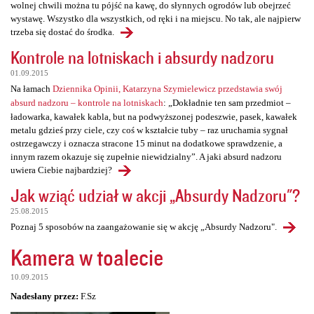
wolnej chwili można tu pójść na kawę, do słynnych ogrodów lub obejrzeć
wystawę. Wszystko dla wszystkich, od ręki i na miejscu. No tak, ale najpierw
trzeba się dostać do środka.
Kontrole na lotniskach i absurdy nadzoru
01.09.2015
Na łamach
Dziennika Opinii, Katarzyna Szymielewicz przedstawia swój
absurd nadzoru – kontrole na lotniskach
: „Dokładnie ten sam przedmiot –
ładowarka, kawałek kabla, but na podwyższonej podeszwie, pasek, kawałek
metalu gdzieś przy ciele, czy coś w kształcie tuby – raz uruchamia sygnał
ostrzegawczy i oznacza stracone 15 minut na dodatkowe sprawdzenie, a
innym razem okazuje się zupełnie niewidzialny”. A jaki absurd nadzoru
uwiera Ciebie najbardziej?
Jak wziąć udział w akcji „Absurdy Nadzoru"?
25.08.2015
Poznaj 5 sposobów na zaangażowanie się w akcję „Absurdy Nadzoru".
Kamera w toalecie
10.09.2015
Nadesłany przez:
F.Sz