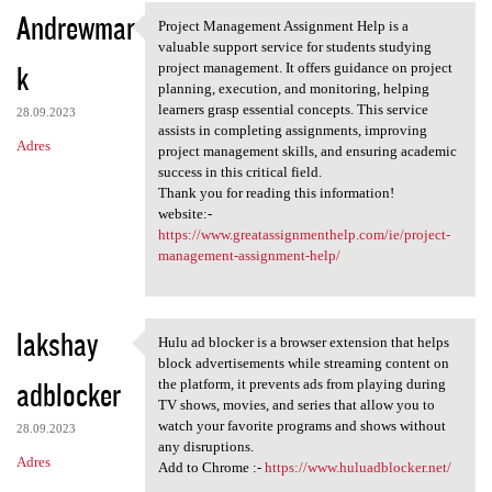
Andrewmar
Project Management Assignment Help is a
Project Management Assignment
valuable support service for students studying
k
project management. It offers guidance on project
planning, execution, and monitoring, helping
learners grasp essential concepts. This service
28.09.2023
assists in completing assignments, improving
Adres
project management skills, and ensuring academic
success in this critical field.
Thank you for reading this information!
website:-
https://www.greatassignmenthelp.com/ie/project-
management-assignment-help/
lakshay
Hulu ad blocker is a browser extension that helps
Hulu ad blocker is a browser
block advertisements while streaming content on
adblocker
the platform, it prevents ads from playing during
TV shows, movies, and series that allow you to
watch your favorite programs and shows without
28.09.2023
any disruptions.
Adres
Add to Chrome :-
https://www.huluadblocker.net/