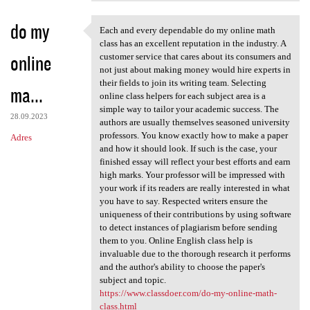
do my
Each and every dependable do my online math
Each and every dependable do
class has an excellent reputation in the industry. A
online
customer service that cares about its consumers and
not just about making money would hire experts in
their fields to join its writing team. Selecting
ma...
online class helpers for each subject area is a
simple way to tailor your academic success. The
28.09.2023
authors are usually themselves seasoned university
professors. You know exactly how to make a paper
Adres
and how it should look. If such is the case, your
finished essay will reflect your best efforts and earn
high marks. Your professor will be impressed with
your work if its readers are really interested in what
you have to say. Respected writers ensure the
uniqueness of their contributions by using software
to detect instances of plagiarism before sending
them to you. Online English class help is
invaluable due to the thorough research it performs
and the author's ability to choose the paper's
subject and topic.
https://www.classdoer.com/do-my-online-math-
class.html