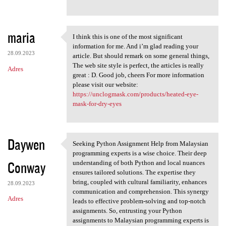
maria
I think this is one of the most significant
I think this is one of the
information for me. And i’m glad reading your
28.09.2023
article. But should remark on some general things,
The web site style is perfect, the articles is really
Adres
great : D. Good job, cheers For more information
please visit our website:
https://unclogmask.com/products/heated-eye-
mask-for-dry-eyes
Daywen
Seeking Python Assignment Help from Malaysian
Seeking Python Assignment
programming experts is a wise choice. Their deep
Conway
understanding of both Python and local nuances
ensures tailored solutions. The expertise they
bring, coupled with cultural familiarity, enhances
28.09.2023
communication and comprehension. This synergy
Adres
leads to effective problem-solving and top-notch
assignments. So, entrusting your Python
assignments to Malaysian programming experts is