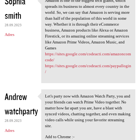
Sophia
Amazon is one of the biggest tech giants, which
Amazon is one of the biggest
o
spreads its business to almost every country in the
smith
m
world. So, we can say that Amazon is serving more
than half of the population of this world in some
e
way. Whether it is through their eCommerce
28.09.2023
n
business, Amazon products like Alexa or Amazon
Adres
Firestick, or its amazing online streaming services
t
like Amazon Prime Videos, Amazon Music, and
a
Games
https://sites.google.com/codeacti.com/amazoncom
r
code/
z
https://sites.google.com/codeacti.com/paypallogin
/
e
Andrew
Let's party now with Amazon Watch Party, you and
Let's party now with Amazon
your friends can watch Prime Video together. No
watchparty
matter how far apart you are, have a blast with
synced videos, chatting together, and even making
video calls while using your favorite streaming
28.09.2023
site.
Adres
Add to Chrome :-