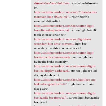
sirrus-2-0/eu"rel="dofollow...
specialized-sirrus-2-
0<
https://aostirmotorshop.com/shop/750w-electric-
mountain-bike-s07/eu"rel=...
750w-electric-
mountain-bike-s07<
https://aostirmotorshop.com/shop/surron-light-
bee-58-tooth-sprocket-chai...
surron light bee 58
tooth sprocket chain set<
https://aostirmotorshop.com/shop/light-bee-
secondary-blet-drive-conversi...
light bee
secondary blet drive conversion kit<
https://aostirmotorshop.com/shop/surron-light-
bee-hydraulic-brake-assemb...
surron light bee
hydraulic brake assembly<
https://aostirmotorshop.com/shop/sur-ron-light-
bee-lcd-display-dashboard...
sur-ron light bee lcd
display dashboard<
https://aostirmotorshop.com/shop/light-bee-cnc-
brake-disc-guard/ca"rel="...
light bee cnc brake
disc guard<
https://aostirmotorshop.com/shop/sur-ron-light-
bee-handle-bar-risers/ca"...
sur-ron light bee handle
bar risers<