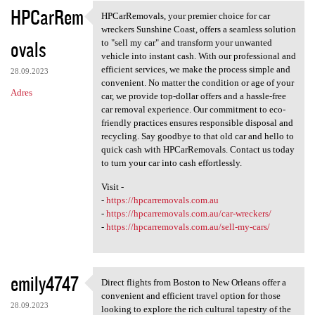
HPCarRem
HPCarRemovals, your premier choice for car
HPCarRemovals, your premier
wreckers Sunshine Coast, offers a seamless solution
ovals
to "sell my car" and transform your unwanted
vehicle into instant cash. With our professional and
efficient services, we make the process simple and
28.09.2023
convenient. No matter the condition or age of your
Adres
car, we provide top-dollar offers and a hassle-free
car removal experience. Our commitment to eco-
friendly practices ensures responsible disposal and
recycling. Say goodbye to that old car and hello to
quick cash with HPCarRemovals. Contact us today
to turn your car into cash effortlessly.
Visit -
-
https://hpcarremovals.com.au
-
https://hpcarremovals.com.au/car-wreckers/
-
https://hpcarremovals.com.au/sell-my-cars/
emily4747
Direct flights from Boston to New Orleans offer a
Direct flights from Boston to
convenient and efficient travel option for those
28.09.2023
looking to explore the rich cultural tapestry of the