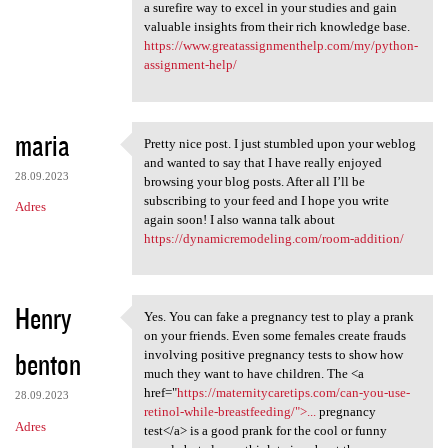
a surefire way to excel in your studies and gain
valuable insights from their rich knowledge base.
https://www.greatassignmenthelp.com/my/python-
assignment-help/
maria
Pretty nice post. I just stumbled upon your weblog
Pretty nice post. I just
and wanted to say that I have really enjoyed
28.09.2023
browsing your blog posts. After all I’ll be
subscribing to your feed and I hope you write
Adres
again soon! I also wanna talk about
https://dynamicremodeling.com/room-addition/
Henry
Yes. You can fake a pregnancy test to play a prank
Yes. You can fake a pregnancy
on your friends. Even some females create frauds
benton
involving positive pregnancy tests to show how
much they want to have children. The <a
href="
https://maternitycaretips.com/can-you-use-
28.09.2023
retinol-while-breastfeeding/">...
pregnancy
Adres
test</a> is a good prank for the cool or funny