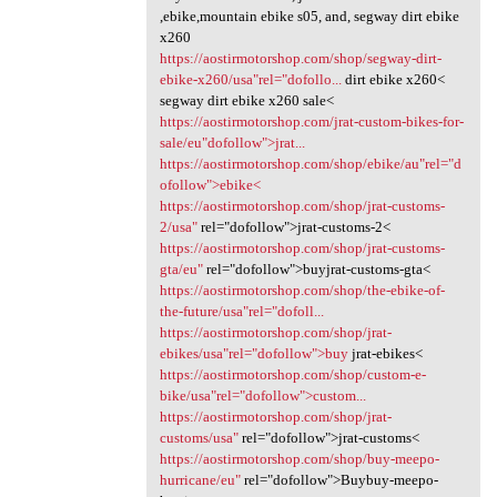
,ebike,mountain ebike s05, and, segway dirt ebike
x260
https://aostirmotorshop.com/shop/segway-dirt-
ebike-x260/usa"rel="dofollo...
dirt ebike x260<
segway dirt ebike x260 sale<
https://aostirmotorshop.com/jrat-custom-bikes-for-
sale/eu"dofollow">jrat...
https://aostirmotorshop.com/shop/ebike/au"rel="d
ofollow">ebike<
https://aostirmotorshop.com/shop/jrat-customs-
2/usa"
rel="dofollow">jrat-customs-2<
https://aostirmotorshop.com/shop/jrat-customs-
gta/eu"
rel="dofollow">buyjrat-customs-gta<
https://aostirmotorshop.com/shop/the-ebike-of-
the-future/usa"rel="dofoll...
https://aostirmotorshop.com/shop/jrat-
ebikes/usa"rel="dofollow">buy
jrat-ebikes<
https://aostirmotorshop.com/shop/custom-e-
bike/usa"rel="dofollow">custom...
https://aostirmotorshop.com/shop/jrat-
customs/usa"
rel="dofollow">jrat-customs<
https://aostirmotorshop.com/shop/buy-meepo-
hurricane/eu"
rel="dofollow">Buybuy-meepo-