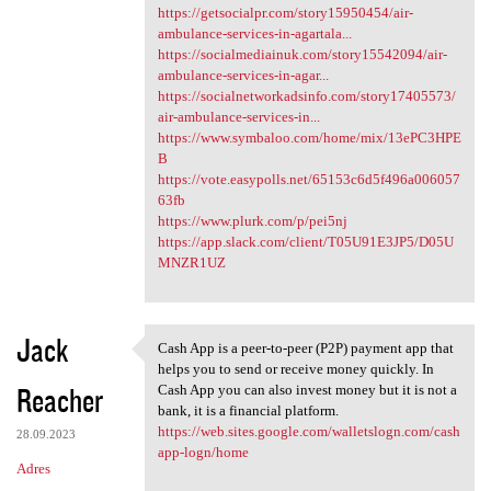
https://getsocialpr.com/story15950454/air-
ambulance-services-in-agartala...
https://socialmediainuk.com/story15542094/air-
ambulance-services-in-agar...
https://socialnetworkadsinfo.com/story17405573/
air-ambulance-services-in...
https://www.symbaloo.com/home/mix/13ePC3HPE
B
https://vote.easypolls.net/65153c6d5f496a006057
63fb
https://www.plurk.com/p/pei5nj
https://app.slack.com/client/T05U91E3JP5/D05U
MNZR1UZ
Jack
Cash App is a peer-to-peer (P2P) payment app that
Cash App is a peer-to-peer
helps you to send or receive money quickly. In
Reacher
Cash App you can also invest money but it is not a
bank, it is a financial platform.
https://web.sites.google.com/walletslogn.com/cash
28.09.2023
app-logn/home
Adres