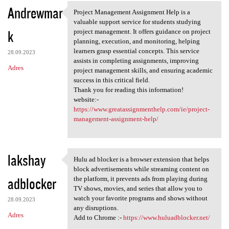
Andrewmar
Project Management Assignment Help is a
Project Management Assignment
valuable support service for students studying
k
project management. It offers guidance on project
planning, execution, and monitoring, helping
learners grasp essential concepts. This service
28.09.2023
assists in completing assignments, improving
Adres
project management skills, and ensuring academic
success in this critical field.
Thank you for reading this information!
website:-
https://www.greatassignmenthelp.com/ie/project-
management-assignment-help/
lakshay
Hulu ad blocker is a browser extension that helps
Hulu ad blocker is a browser
block advertisements while streaming content on
adblocker
the platform, it prevents ads from playing during
TV shows, movies, and series that allow you to
watch your favorite programs and shows without
28.09.2023
any disruptions.
Adres
Add to Chrome :-
https://www.huluadblocker.net/