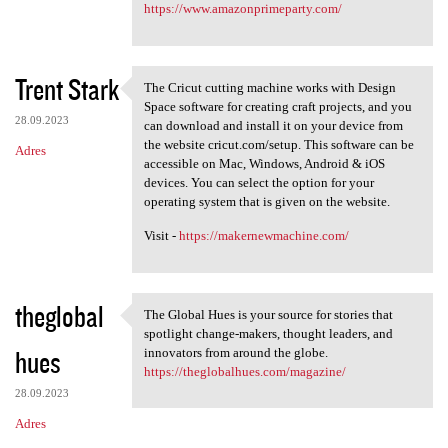
https://www.amazonprimeparty.com/
Trent Stark
The Cricut cutting machine works with Design
The Cricut cutting machine
Space software for creating craft projects, and you
28.09.2023
can download and install it on your device from
the website cricut.com/setup. This software can be
Adres
accessible on Mac, Windows, Android & iOS
devices. You can select the option for your
operating system that is given on the website.
Visit -
https://makernewmachine.com/
theglobal
The Global Hues is your source for stories that
The Global Hues is your
spotlight change-makers, thought leaders, and
hues
innovators from around the globe.
https://theglobalhues.com/magazine/
28.09.2023
Adres