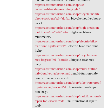
mountain-ebike-seat-cushion-except-a20<
https://aostirmotorshop.com/shop/usb-
rechargeable-safety-warning-light/u...
https://aostirmotorshop.com/shop/bicycle-mobile-
phone-rack/usa"rel="dofo...
bicycle-mobile-phone-
rack<
https://aostirmotorshop.com/shop/high-precision-
multimeter/usa"rel="dofo...
high-precision-
multimeter<
https://aostirmotorshop.com/shop/electric-bike-
rear-front-light/usa"rel=...
electric-bike-rear-front-
light<
https://aostirmotorshop.com/shop/bicycle-rrear-
rack-bag/usa"rel="dofollo...
bicycle-rrear-rack-
bag<
https://aostirmotorshop.com/shop/multi-funtion-
mtb-double-bracket-extend...
multi-funtion-mtb-
double-bracket-extender<
https://aostirmotorshop.com/shop/bike-waterproof-
top-tube-bag/usa"rel="d...
bike-waterproof-top-
tube-bag<
https://aostirmotorshop.com/shop/multifunctional-
repair-tool/usa"rel="do...
multifunctional-repair-
tool<