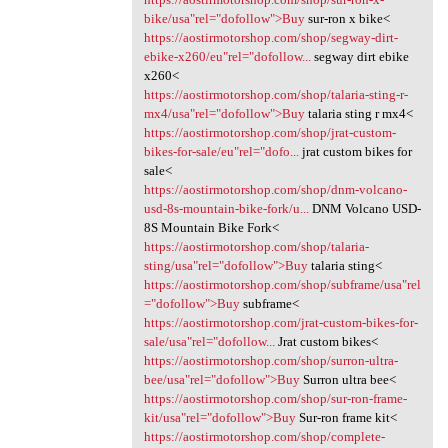
bike/usa"rel="dofollow">Buy
sur-ron x bike<
https://aostirmotorshop.com/shop/segway-dirt-
ebike-x260/eu"rel="dofollow...
segway dirt ebike
x260<
https://aostirmotorshop.com/shop/talaria-sting-r-
mx4/usa"rel="dofollow">Buy
talaria sting r mx4<
https://aostirmotorshop.com/shop/jrat-custom-
bikes-for-sale/eu"rel="dofo...
jrat custom bikes for
sale<
https://aostirmotorshop.com/shop/dnm-volcano-
usd-8s-mountain-bike-fork/u...
DNM Volcano USD-
8S Mountain Bike Fork<
https://aostirmotorshop.com/shop/talaria-
sting/usa"rel="dofollow">Buy
talaria sting<
https://aostirmotorshop.com/shop/subframe/usa"rel
="dofollow">Buy
subframe<
https://aostirmotorshop.com/jrat-custom-bikes-for-
sale/usa"rel="dofollow...
Jrat custom bikes<
https://aostirmotorshop.com/shop/surron-ultra-
bee/usa"rel="dofollow">Buy
Surron ultra bee<
https://aostirmotorshop.com/shop/sur-ron-frame-
kit/usa"rel="dofollow">Buy
Sur-ron frame kit<
https://aostirmotorshop.com/shop/complete-