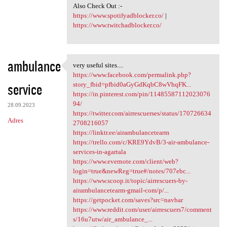
Also Check Out :-
https://www.spotifyadblocker.co/
|
https://www.twitchadblocker.co/
ambulance
very useful sites....
very useful sites....
https://www.facebook.com/permalink.php?
service
story_fbid=pfbid0aGyGdKqbC8wVhqFK...
https://in.pinterest.com/pin/11485587112023076
94/
28.09.2023
https://twitter.com/airrescuerses/status/170726634
Adres
2708216057
https://linktr.ee/airambulancetearm
https://trello.com/c/KRE9YdvB/3-air-ambulance-
services-in-agartala
https://www.evernote.com/client/web?
login=true&newReg=true#/notes/707ebc...
https://www.scoop.it/topic/airrescuers-by-
airambulancetearm-gmail-com/p/...
https://getpocket.com/saves?src=navbar
https://www.reddit.com/user/airrescuers7/comment
s/16u7utw/air_ambulance_...