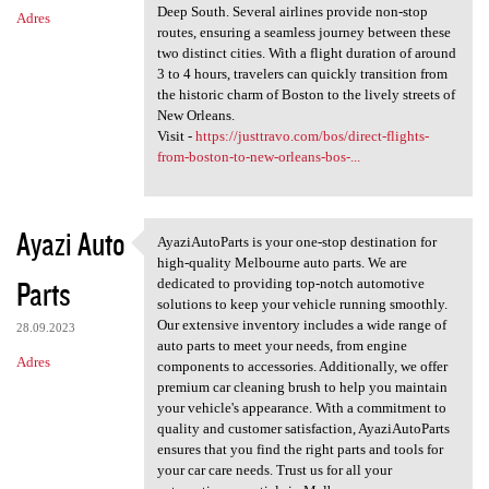
Deep South. Several airlines provide non-stop
Adres
routes, ensuring a seamless journey between these
two distinct cities. With a flight duration of around
3 to 4 hours, travelers can quickly transition from
the historic charm of Boston to the lively streets of
New Orleans.
Visit -
https://justtravo.com/bos/direct-flights-
from-boston-to-new-orleans-bos-...
Ayazi Auto
AyaziAutoParts is your one-stop destination for
AyaziAutoParts is your one
high-quality Melbourne auto parts. We are
Parts
dedicated to providing top-notch automotive
solutions to keep your vehicle running smoothly.
Our extensive inventory includes a wide range of
28.09.2023
auto parts to meet your needs, from engine
Adres
components to accessories. Additionally, we offer
premium car cleaning brush to help you maintain
your vehicle's appearance. With a commitment to
quality and customer satisfaction, AyaziAutoParts
ensures that you find the right parts and tools for
your car care needs. Trust us for all your