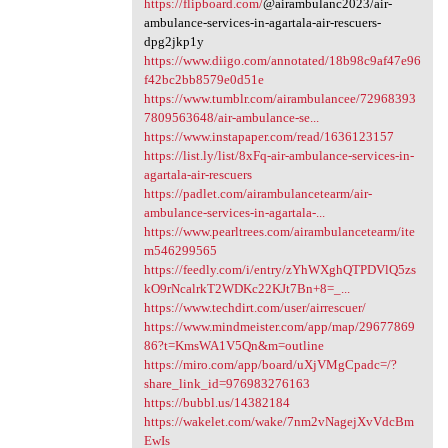
https://flipboard.com/
@airambulanc2023/air-
ambulance-services-in-agartala-air-rescuers-
dpg2jkp1y
https://www.diigo.com/annotated/18b98c9af47e96
f42bc2bb8579e0d51e
https://www.tumblr.com/airambulancee/72968393
7809563648/air-ambulance-se...
https://www.instapaper.com/read/1636123157
https://list.ly/list/8xFq-air-ambulance-services-in-
agartala-air-rescuers
https://padlet.com/airambulancetearm/air-
ambulance-services-in-agartala-...
https://www.pearltrees.com/airambulancetearm/ite
m546299565
https://feedly.com/i/entry/zYhWXghQTPDVlQ5zs
kO9rNcalrkT2WDKc22KJt7Bn+8=_...
https://www.techdirt.com/user/airrescuer/
https://www.mindmeister.com/app/map/29677869
86?t=KmsWA1V5Qn&m=outline
https://miro.com/app/board/uXjVMgCpadc=/?
share_link_id=976983276163
https://bubbl.us/14382184
https://wakelet.com/wake/7nm2vNagejXvVdcBm
EwIs