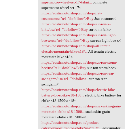
supermotor-wheel-set-17-talari...
complete
supermotor wheel set 17<
https://aostirmotorshop.com/shop/jrat-
customs/usa"rel="dofollow">Buy
Jrat customs<
https://aostirmotorshop.com/shop/sur-ron-x-
bike/usa"rel="dofollow">Buy
sur-ron x bike<
https://aostirmotorshop.com/shop/sur-ron-light-
bee-x/usa"rel="dofollow">Buy
sur-ron light bee x<
https://aostirmotorshop.com/shop/all-terrain-
electric-mountain-bike-s18/...
All terrain electric
mountain bike s18<
https://aostirmotorshop.com/shop/sur-ron-storm-
bee/usa"rel="dofollow">Buy
sur-ron storm bee<
https://aostirmotorshop.com/shop/sur-ron-rear-
swingarm/usa"rel="dofollow...
sur-ron rear
swingarm<
https://aostirmotorshop.com/shop/electric-bike-
battery-for-ebike-s18-150...
electric bike battery for
ebike s18 1500w s18<
https://aostirmotorshop.com/shop/snakeskin-grain-
mountain-ebike-s18-1500...
snakeskin grain
mountain ebike s18 1500w<
https://aostirmotorshop.com/product-
category/aostirmotor-ebike/usa"rel="...
aostirmotor