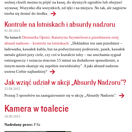
wolnej chwili można tu pójść na kawę, do słynnych ogrodów lub obejrzeć
wystawę. Wszystko dla wszystkich, od ręki i na miejscu. No tak, ale najpierw
trzeba się dostać do środka.
Kontrole na lotniskach i absurdy nadzoru
01.09.2015
Na łamach
Dziennika Opinii, Katarzyna Szymielewicz przedstawia swój
absurd nadzoru – kontrole na lotniskach
: „Dokładnie ten sam przedmiot –
ładowarka, kawałek kabla, but na podwyższonej podeszwie, pasek, kawałek
metalu gdzieś przy ciele, czy coś w kształcie tuby – raz uruchamia sygnał
ostrzegawczy i oznacza stracone 15 minut na dodatkowe sprawdzenie, a
innym razem okazuje się zupełnie niewidzialny”. A jaki absurd nadzoru
uwiera Ciebie najbardziej?
Jak wziąć udział w akcji „Absurdy Nadzoru"?
25.08.2015
Poznaj 5 sposobów na zaangażowanie się w akcję „Absurdy Nadzoru".
Kamera w toalecie
10.09.2015
Nadesłany przez:
F.Sz