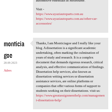
automotive essentials in Melbourne.
Visit -
https://www.ayaziautoparts.com.au
https://www.ayaziautoparts.com.au/other-car-
accessories/
monticia
Thanks, I am Monticiagoe and I really like your
Thanks, I am Monticiagoe and
blog. A dissertation is a significant academic
goe
undertaking, often marking the culmination of
years of study and research. It is a complex
document that demands rigorous research, critical
28.09.2023
analysis, and effective communication of findings.
Adres
Dissertation help services, also known as
dissertation writing services or dissertation
assistance services, are online platforms or
companies that offer various forms of support to
students working on their dissertations. visit us:
https://www.greatassignmenthelp.com/managemen
t-dissertation-help/