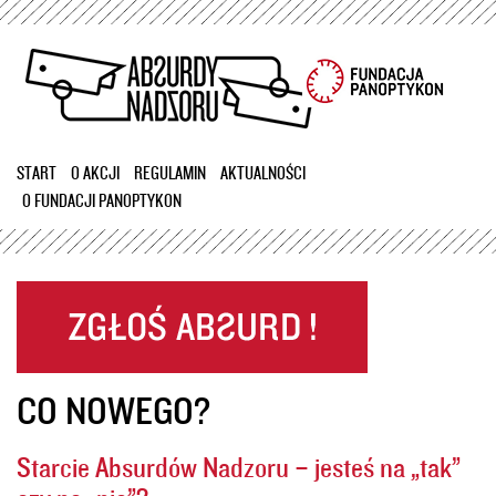
Przejdź
do
treści
START
O AKCJI
REGULAMIN
AKTUALNOŚCI
O FUNDACJI PANOPTYKON
CO NOWEGO?
Starcie Absurdów Nadzoru – jesteś na „tak”