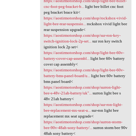
https://aostirmotorshop.com/shop/light-bee-billet-
cnc-foot-peg-bracket-b...
light bee billet cnc foot
peg bracket brace kit<
https://aostirmotorshop.com/shop/rockshox-vivid-
light-bee-rear-suspensio...
rockshox vivid light bee
rear suspension upgrade<
https://aostirmotorshop.com/shop/sur-ron-key-
switch-ignition-lock-2p-set...
sur ron key switch
ignition lock 2p set<
https://aostirmotorshop.com/shop/light-bee-60v-
battery-cover-cap-assembl...
light bee 60v battery
cover cap assembly<
https://aostirmotorshop.com/shop/light-bee-60v-
battery-bms-panel-board/u...
light bee 60v battery
bms panel board<
https://aostirmotorshop.com/shop/surron-light-
bee-s-48v-21ah-battery/uk"...
surron light bee s
48v 21ah battery<
https://aostirmotorshop.com/shop/sur-ron-light-
bee-replacement-mx-seat-u...
sur-ron light bee
replacement mx seat upgrade<
https://aostirmotorshop.com/shop/surron-storm-
bee-90v-48ah-sony-battery/...
surron storm bee 90v
48ah sony battery<