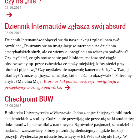
czy na „nie”?
03.10.2015
Dziennik Internautów zgłasza swój absurd
08.09.2015
Dziennik Internautów dołączył się do naszej akcji i zgłosił nam swój
przykład: „Oburzamy się na inwigilację w internecie, na działania
amerykańskich służb, ale co wiemy o inwigilacji na własnym podwórku?
Czy myślałeś, że gdy stoisz sobie pod blokiem, możesz być ciągle
obserwowany np. przez człowieka ze straży miejskiej, który siedzi przy
biurku i pije kawę? Czy myślałeś, ile naprawdę kamer może być w Twojej
okolicy? A może spojrzysz na mapkę, która może to ukazywać?”. Polecamy
artykuł Marcina Maja:
Ktoś nasikał pod kamerą, czyli inwigilacja z
perspektywy własnego podwórka
.
Checkpoint BUW
08.09.2015
Biblioteka Uniwersytecka w Warszawie. Jedna z najważniejszych bibliotek
akademickich w stolicy. Codziennie przewijają się przez nią setki studentów,
doktorantów i pracowników naukowych. Są również pasjonaci, samodzielni
badacze i warszawiacy, którzy poszukują niedostępnych gdzie indziej
pozycji. Wycieczka po mieście bez wizyty w BUW-ie też się nie liczy. W