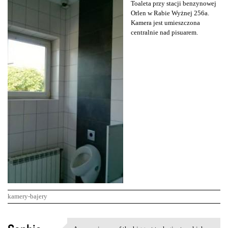
Toaleta przy stacji benzynowej
Orlen w Rabie Wyżnej 256a.
Kamera jest umieszczona
centralnie nad pisuarem.
kamery-bajery
K