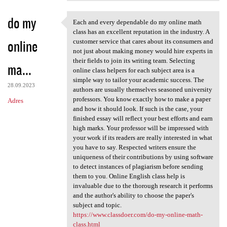
do my
Each and every dependable do my online math
Each and every dependable do
class has an excellent reputation in the industry. A
online
customer service that cares about its consumers and
not just about making money would hire experts in
their fields to join its writing team. Selecting
ma...
online class helpers for each subject area is a
simple way to tailor your academic success. The
28.09.2023
authors are usually themselves seasoned university
professors. You know exactly how to make a paper
Adres
and how it should look. If such is the case, your
finished essay will reflect your best efforts and earn
high marks. Your professor will be impressed with
your work if its readers are really interested in what
you have to say. Respected writers ensure the
uniqueness of their contributions by using software
to detect instances of plagiarism before sending
them to you. Online English class help is
invaluable due to the thorough research it performs
and the author's ability to choose the paper's
subject and topic.
https://www.classdoer.com/do-my-online-math-
class.html