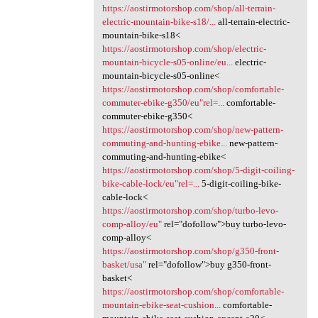
https://aostirmotorshop.com/shop/all-terrain-
electric-mountain-bike-s18/...
all-terrain-electric-
mountain-bike-s18<
https://aostirmotorshop.com/shop/electric-
mountain-bicycle-s05-online/eu...
electric-
mountain-bicycle-s05-online<
https://aostirmotorshop.com/shop/comfortable-
commuter-ebike-g350/eu"rel=...
comfortable-
commuter-ebike-g350<
https://aostirmotorshop.com/shop/new-pattern-
commuting-and-hunting-ebike...
new-pattern-
commuting-and-hunting-ebike<
https://aostirmotorshop.com/shop/5-digit-coiling-
bike-cable-lock/eu"rel=...
5-digit-coiling-bike-
cable-lock<
https://aostirmotorshop.com/shop/turbo-levo-
comp-alloy/eu"
rel="dofollow">buy turbo-levo-
comp-alloy<
https://aostirmotorshop.com/shop/g350-front-
basket/usa"
rel="dofollow">buy g350-front-
basket<
https://aostirmotorshop.com/shop/comfortable-
mountain-ebike-seat-cushion...
comfortable-