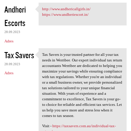
Andheri
http://www.andhericallgirls.in/
http://www.andhericallgirls
https://www.andheriescort.in/
Escorts
28.09.2023
Adres
Tax Savers
Tax Savers is your trusted partner for all your tax
Tax Savers is your trusted
needs in Werribee. Our expert individual tax return
28.09.2023
accountants Werribee are dedicated to helping you
maximize your savings while ensuring compliance
Adres
with tax regulations. Whether you're an individual
or a small business owner, we provide personalized
tax solutions tailored to your unique financial
situation. With years of experience and a
commitment to excellence, Tax Savers is your go-
to choice for reliable and efficient tax services. Let
us help you save more and stress less when it
comes to tax season.
Visit -
https://taxsavers.com.au/individual-tax-