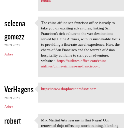
return/
seleena
The china airline san francisco office is ready to
The china airline san
take you on exciting adventures, linking San
gomezz
Francisco's rich culture to the vast destinations
served by China Airlines, with its unshakable focus
to providing a first-rate travel experience. Here, the
28.09.2023
charm of San Francisco and the warmth of Asian
Adres
hospitality combine to start your adventure.
website :-
https://airlines-office.com/china-
airlines/china-airlines-san-francisco-...
VerHagens
https://www.shopbostonredsox.com
https://www.shopbostonredsox
28.09.2023
Adres
robert
Mix Martial Arts near me in Hari Nagar! Our
Mix Martial Arts near me in
renowned dojo offers top-notch training, blending