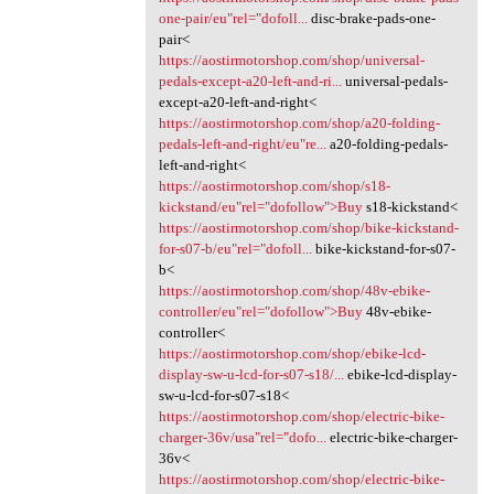
one-pair/eu"rel="dofoll...
disc-brake-pads-one-
pair<
https://aostirmotorshop.com/shop/universal-
pedals-except-a20-left-and-ri...
universal-pedals-
except-a20-left-and-right<
https://aostirmotorshop.com/shop/a20-folding-
pedals-left-and-right/eu"re...
a20-folding-pedals-
left-and-right<
https://aostirmotorshop.com/shop/s18-
kickstand/eu"rel="dofollow">Buy
s18-kickstand<
https://aostirmotorshop.com/shop/bike-kickstand-
for-s07-b/eu"rel="dofoll...
bike-kickstand-for-s07-
b<
https://aostirmotorshop.com/shop/48v-ebike-
controller/eu"rel="dofollow">Buy
48v-ebike-
controller<
https://aostirmotorshop.com/shop/ebike-lcd-
display-sw-u-lcd-for-s07-s18/...
ebike-lcd-display-
sw-u-lcd-for-s07-s18<
https://aostirmotorshop.com/shop/electric-bike-
charger-36v/usa"rel="dofo...
electric-bike-charger-
36v<
https://aostirmotorshop.com/shop/electric-bike-