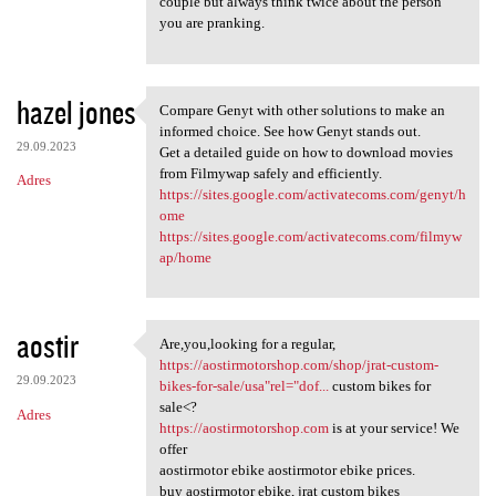
couple but always think twice about the person
you are pranking.
hazel jones
Compare Genyt with other solutions to make an
Compare Genyt with other
informed choice. See how Genyt stands out.
29.09.2023
Get a detailed guide on how to download movies
from Filmywap safely and efficiently.
Adres
https://sites.google.com/activatecoms.com/genyt/h
ome
https://sites.google.com/activatecoms.com/filmyw
ap/home
aostir
Are,you,looking for a regular,
Are,you,looking for a regular
https://aostirmotorshop.com/shop/jrat-custom-
29.09.2023
bikes-for-sale/usa"rel="dof...
custom bikes for
sale<?
Adres
https://aostirmotorshop.com
is at your service! We
offer
aostirmotor ebike aostirmotor ebike prices.
buy aostirmotor ebike, jrat custom bikes