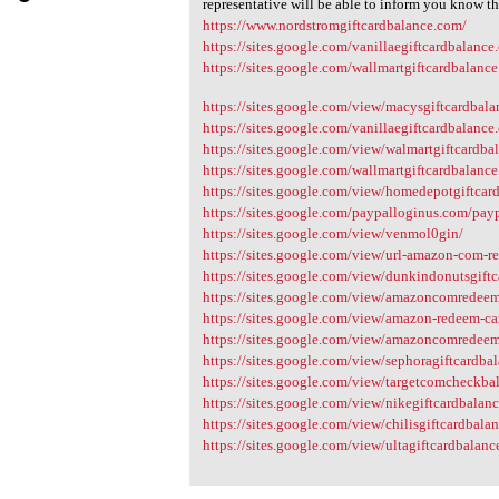
representative will be able to inform you know th
3
https://www.nordstromgiftcardbalance.com/
https://sites.google.com/vanillaegiftcardbalance.
https://sites.google.com/wallmartgiftcardbalance
https://sites.google.com/view/macysgiftcardbala
https://sites.google.com/vanillaegiftcardbalance.
https://sites.google.com/view/walmartgiftcardb
https://sites.google.com/wallmartgiftcardbalance
https://sites.google.com/view/homedepotgiftcar
https://sites.google.com/paypalloginus.com/payp
https://sites.google.com/view/venmol0gin/
https://sites.google.com/view/url-amazon-com-r
https://sites.google.com/view/dunkindonutsgiftc
https://sites.google.com/view/amazoncomredeem
https://sites.google.com/view/amazon-redeem-c
https://sites.google.com/view/amazoncomredee
https://sites.google.com/view/sephoragiftcardba
https://sites.google.com/view/targetcomcheckba
https://sites.google.com/view/nikegiftcardbalanc
https://sites.google.com/view/chilisgiftcardbala
https://sites.google.com/view/ultagiftcardbalanc