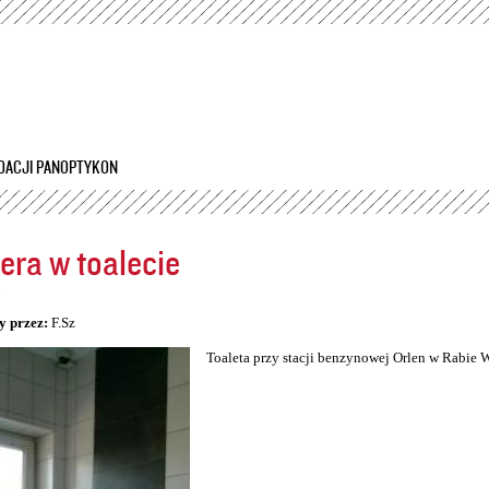
Przejdź
do
treści
DACJI PANOPTYKON
ra w toalecie
5
y przez:
F.Sz
Toaleta przy stacji benzynowej Orlen w Rabie 