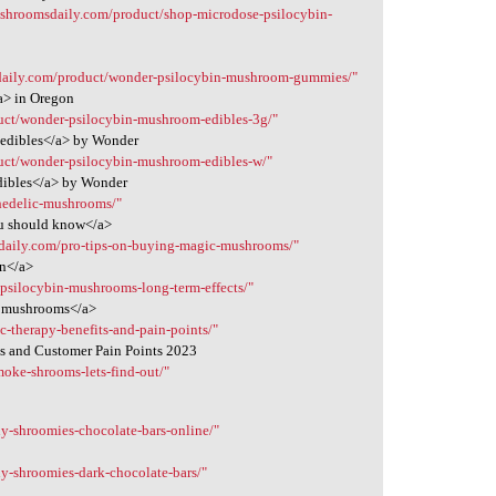
etshroomsdaily.com/product/shop-microdose-psilocybin-
sdaily.com/product/wonder-psilocybin-mushroom-gummies/"
a> in Oregon
duct/wonder-psilocybin-mushroom-edibles-3g/"
 edibles</a> by Wonder
duct/wonder-psilocybin-mushroom-edibles-w/"
dibles</a> by Wonder
hedelic-mushrooms/"
ou should know</a>
sdaily.com/pro-tips-on-buying-magic-mushrooms/"
on</a>
/psilocybin-mushrooms-long-term-effects/"
in mushrooms</a>
c-therapy-benefits-and-pain-points/"
ts and Customer Pain Points 2023
oke-shrooms-lets-find-out/"
y-shroomies-chocolate-bars-online/"
y-shroomies-dark-chocolate-bars/"