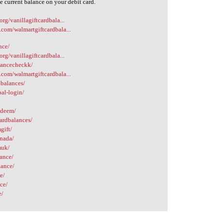
e current balance on your debit card.
org/vanillagiftcardbala...
.com/walmartgiftcardbala...
nce/
org/vanillagiftcardbala...
alancecheckk/
.com/walmartgiftcardbala...
dbalances/
al-login/
edeem/
ardbalances/
gift/
anada/
muk/
lance/
lance/
e/
nce/
e/