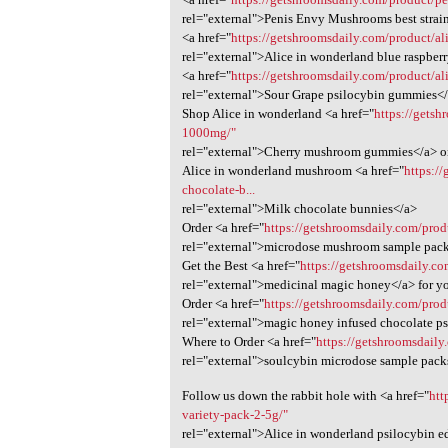
rel="external">Penis Envy Mushrooms best strai
<a href="
https://getshroomsdaily.com/product/al
rel="external">Alice in wonderland blue raspb
<a href="
https://getshroomsdaily.com/product/a
rel="external">Sour Grape psilocybin gummies</
Shop Alice in wonderland <a href="
https://getsh
1000mg/"
rel="external">Cherry mushroom gummies</a> o
Alice in wonderland mushroom <a href="
https:/
chocolate-b...
rel="external">Milk chocolate bunnies</a>
Order <a href="
https://getshroomsdaily.com/pro
rel="external">microdose mushroom sample pack
Get the Best <a href="
https://getshroomsdaily.c
rel="external">medicinal magic honey</a> for y
Order <a href="
https://getshroomsdaily.com/prod
rel="external">magic honey infused chocolate ps
Where to Order <a href="
https://getshroomsdaily
rel="external">soulcybin microdose sample packs
Follow us down the rabbit hole with <a href="
htt
variety-pack-2-5g/"
rel="external">Alice in wonderland psilocybin ed