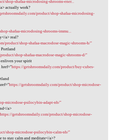
ct/shop-shafaa-microdosing-shrooms-ener...
/a> actually work?
/getshroomsdaily.com/product/shop-shafaa-microdosing-
/shop-shafaa-microdosing-shrooms-immu...
y</a> real?
com/product/shop-shafaa-macrodose-magic-shrooms-h/"
 Portland
m/product/shop-shafaa-macrodose-magic-shrooms-d/"
enliven your spirit
 href="
https://getshroomsdaily.com/product/buy-cubes-
rtland
href="
https://getshroomsdaily.com/product/shop-microdose-
hop-microdose-psilocybin-adapt-nb/"
and</a>
"
https://getshroomsdaily.com/product/shop-microdose-
uct/shop-microdose-psilocybin-calm-nb/"
ke to stay calm and meditate</a>?