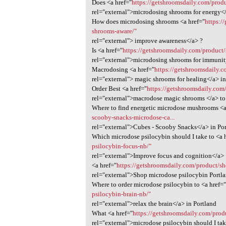
Does <a href="
https://getshroomsdaily.com/produ
rel="external">microdosing shrooms for energy<
How does microdosing shrooms <a href="
https:/
shrooms-aware/"
rel="external"> improve awareness</a> ?
Is <a href="
https://getshroomsdaily.com/product
rel="external">microdosing shrooms for immunit
Macrodosing <a href="
https://getshroomsdaily.
rel="external"> magic shrooms for healing</a> in
Order Best <a href="
https://getshroomsdaily.co
rel="external">macrodose magic shrooms </a> to 
Where to find energetic microdose mushrooms <a
scooby-snacks-microdose-ca...
rel="external">Cubes - Scooby Snacks</a> in Po
Which microdose psilocybin should I take to <a 
psilocybin-focus-nb/"
rel="external">Improve focus and cognition</a>
<a href="
https://getshroomsdaily.com/product/s
rel="external">Shop microdose psilocybin Portl
Where to order microdose psilocybin to <a href=
psilocybin-brain-nb/"
rel="external">relax the brain</a> in Portland
What <a href="
https://getshroomsdaily.com/prod
rel="external">microdose psilocybin should I ta