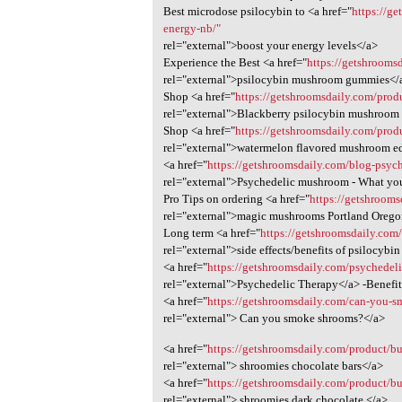
Best microdose psilocybin to <a href="
https://g
energy-nb/"
rel="external">boost your energy levels</a>
Experience the Best <a href="
https://getshroom
rel="external">psilocybin mushroom gummies</
Shop <a href="
https://getshroomsdaily.com/pro
rel="external">Blackberry psilocybin mushroom
Shop <a href="
https://getshroomsdaily.com/pro
rel="external">watermelon flavored mushroom e
<a href="
https://getshroomsdaily.com/blog-psyc
rel="external">Psychedelic mushroom - What y
Pro Tips on ordering <a href="
https://getshroom
rel="external">magic mushrooms Portland Oreg
Long term <a href="
https://getshroomsdaily.com
rel="external">side effects/benefits of psilocyb
<a href="
https://getshroomsdaily.com/psychedeli
rel="external">Psychedelic Therapy</a> -Benefi
<a href="
https://getshroomsdaily.com/can-you-sm
rel="external"> Can you smoke shrooms?</a>
<a href="
https://getshroomsdaily.com/product/bu
rel="external"> shroomies chocolate bars</a>
<a href="
https://getshroomsdaily.com/product/bu
rel="external"> shroomies dark chocolate </a>