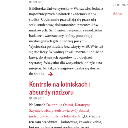
t
08.09.2015
22.09.202
a
Biblioteka Uniwersytecka w Warszawie. Jedna z
Adres
najważniejszych bibliotek akademickich w
r
stolicy. Codziennie przewijają się przez nią
z
setki studentów, doktorantów i pracowników
naukowych. Są również pasjonaci, samodzielni
e
badacze i warszawiacy, którzy poszukują
niedostępnych gdzie indziej pozycji.
Wycieczka po mieście bez wizyty w BUW-ie też
się nie liczy. W wolnej chwili można tu pójść na
kawę, do słynnych ogrodów lub obejrzeć
wystawę. Wszystko dla wszystkich, od ręki i na
miejscu. No tak, ale najpierw trzeba się dostać
do środka.
Kontrole na lotniskach i
absurdy nadzoru
01.09.2015
Na łamach
Dziennika Opinii, Katarzyna
Szymielewicz przedstawia swój absurd
nadzoru – kontrole na lotniskach
: „Dokładnie
ten sam przedmiot – ładowarka, kawałek kabla,
but na podwyższonej podeszwie, pasek,