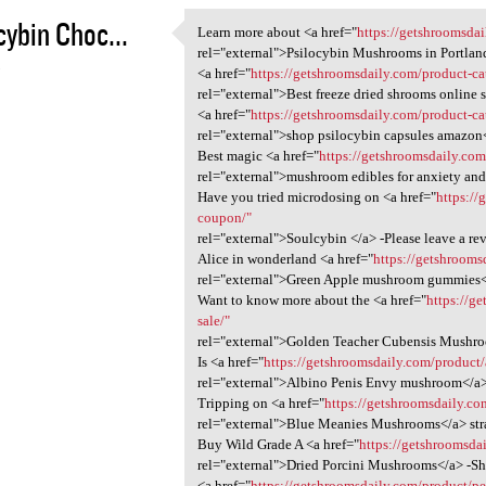
cybin Choc...
Learn more about <a href="
https://getshroomsdai
Learn more about <a href=
rel="external">Psilocybin Mushrooms in Portlan
3
<a href="
https://getshroomsdaily.com/product-ca
rel="external">Best freeze dried shrooms online 
<a href="
https://getshroomsdaily.com/product-c
rel="external">shop psilocybin capsules amazon
Best magic <a href="
https://getshroomsdaily.co
rel="external">mushroom edibles for anxiety and
Have you tried microdosing on <a href="
https:/
coupon/"
rel="external">Soulcybin </a> -Please leave a re
Alice in wonderland <a href="
https://getshrooms
rel="external">Green Apple mushroom gummies<
Want to know more about the <a href="
https://g
sale/"
rel="external">Golden Teacher Cubensis Mushr
Is <a href="
https://getshroomsdaily.com/product/
rel="external">Albino Penis Envy mushroom</a> 
Tripping on <a href="
https://getshroomsdaily.co
rel="external">Blue Meanies Mushrooms</a> str
Buy Wild Grade A <a href="
https://getshroomsda
rel="external">Dried Porcini Mushrooms</a> -S
<a href="
https://getshroomsdaily.com/product/p