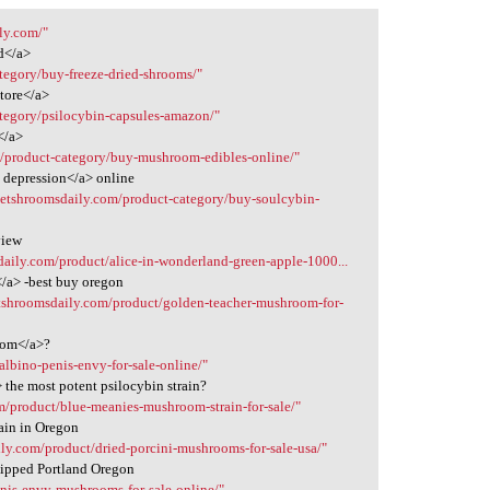
ly.com/"
d</a>
tegory/buy-freeze-dried-shrooms/"
store</a>
ategory/psilocybin-capsules-amazon/"
</a>
m/product-category/buy-mushroom-edibles-online/"
 depression</a> online
/getshroomsdaily.com/product-category/buy-soulcybin-
view
daily.com/product/alice-in-wonderland-green-apple-1000...
/a> -best buy oregon
etshroomsdaily.com/product/golden-teacher-mushroom-for-
oom</a>?
albino-penis-envy-for-sale-online/"
the most potent psilocybin strain?
m/product/blue-meanies-mushroom-strain-for-sale/"
ain in Oregon
ily.com/product/dried-porcini-mushrooms-for-sale-usa/"
hipped Portland Oregon
enis-envy-mushrooms-for-sale-online/"