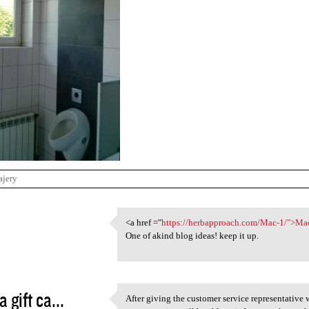
ajery
1
<a href ="
https://herbapproach.com/Mac-1/">Ma
<a href ="https:/
One of akind blog ideas! keep it up.
3
a gift ca...
After giving the customer service representativ
After giving the customer