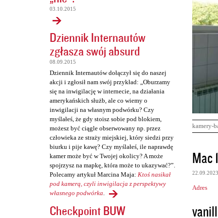
03.10.2015
Dziennik Internautów
zgłasza swój absurd
08.09.2015
Dziennik Internautów dołączył się do naszej
akcji i zgłosił nam swój przykład: „Oburzamy
się na inwigilację w internecie, na działania
amerykańskich służb, ale co wiemy o
inwigilacji na własnym podwórku? Czy
myślałeś, że gdy stoisz sobie pod blokiem,
kamery-b
możesz być ciągle obserwowany np. przez
człowieka ze straży miejskiej, który siedzi przy
biurku i pije kawę? Czy myślałeś, ile naprawdę
K
Mac 
kamer może być w Twojej okolicy? A może
o
spojrzysz na mapkę, która może to ukazywać?”.
22.09.202
Polecamy artykuł Marcina Maja:
Ktoś nasikał
m
pod kamerą, czyli inwigilacja z perspektywy
Adres
e
własnego podwórka
.
n
vanill
Checkpoint BUW