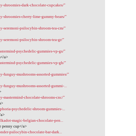
uy-shroomies-dark-chocolate-cupcakes/"
uy-shroomies-cherry-lime-gummy-bears/"
uy-seremoni-psilocybin-shroom-tea-cm/"
uy-seremoni-psilocybin-shroom-tea-gr/"
astermind-psychedelic-gummies-vp-gs/"
s</a>
mastermind-psychedelic-gummies-vp-gh/"
buy-funguy-mushrooms-assorted-gummies/"
uy-funguy-mushrooms-assorted-gummi-...
>
uy-mastermind-chocolate-shrooms-cnc/"
a>
uphoria-psychedelic-shroom-gummies-...
/a>
lkadot-magic-belgian-chocolate-pen...
te penny cup</a>
nder-psilocybin-chocolate-bar-dark...