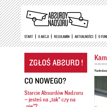
START
O AKCJI
REGULAMIN
AKTUALNOŚCI
O FUN
Kame
10.09.201
Nadesłan
CO NOWEGO?
Starcie Absurdów Nadzoru
– jesteś na „tak” czy na
„nie”?