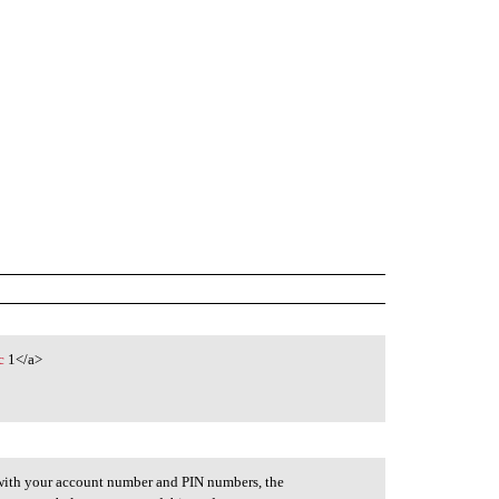
c
1</a>
e with your account number and PIN numbers, the