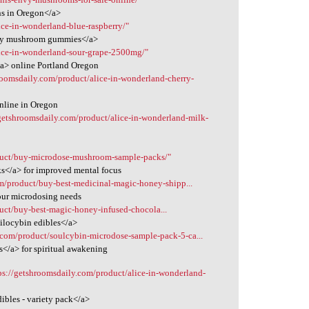
ns in Oregon</a>
ice-in-wonderland-blue-raspberry/"
erry mushroom gummies</a>
lice-in-wonderland-sour-grape-2500mg/"
a> online Portland Oregon
roomsdaily.com/product/alice-in-wonderland-cherry-
nline in Oregon
/getshroomsdaily.com/product/alice-in-wonderland-milk-
duct/buy-microdose-mushroom-sample-packs/"
s</a> for improved mental focus
om/product/buy-best-medicinal-magic-honey-shipp...
our microdosing needs
uct/buy-best-magic-honey-infused-chocola...
ilocybin edibles</a>
.com/product/soulcybin-microdose-sample-pack-5-ca...
</a> for spiritual awakening
ps://getshroomsdaily.com/product/alice-in-wonderland-
ibles - variety pack</a>