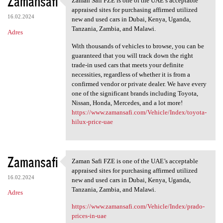
Zamansafi
Zaman Safi FZE is one of the UAE’s acceptable
Zaman Safi FZE is one of the
appraised sites for purchasing affirmed utilized
16.02.2024
new and used cars in Dubai, Kenya, Uganda,
Tanzania, Zambia, and Malawi.
Adres
With thousands of vehicles to browse, you can be
guaranteed that you will track down the right
trade-in used cars that meets your definite
necessities, regardless of whether it is from a
confirmed vendor or private dealer. We have every
one of the significant brands including Toyota,
Nissan, Honda, Mercedes, and a lot more!
https://www.zamansafi.com/Vehicle/Index/toyota-
hilux-price-uae
Zamansafi
Zaman Safi FZE is one of the UAE’s acceptable
Zaman Safi FZE is one of the
appraised sites for purchasing affirmed utilized
16.02.2024
new and used cars in Dubai, Kenya, Uganda,
Tanzania, Zambia, and Malawi.
Adres
https://www.zamansafi.com/Vehicle/Index/prado-
prices-in-uae