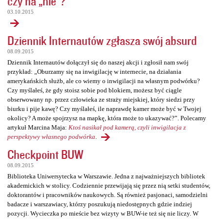
czy na „nie”?
03.10.2015
Dziennik Internautów zgłasza swój absurd
08.09.2015
Dziennik Internautów dołączył się do naszej akcji i zgłosił nam swój
przykład: „Oburzamy się na inwigilację w internecie, na działania
amerykańskich służb, ale co wiemy o inwigilacji na własnym podwórku?
Czy myślałeś, że gdy stoisz sobie pod blokiem, możesz być ciągle
obserwowany np. przez człowieka ze straży miejskiej, który siedzi przy
biurku i pije kawę? Czy myślałeś, ile naprawdę kamer może być w Twojej
okolicy? A może spojrzysz na mapkę, która może to ukazywać?”. Polecamy
artykuł Marcina Maja:
Ktoś nasikał pod kamerą, czyli inwigilacja z
perspektywy własnego podwórka
.
Checkpoint BUW
08.09.2015
Biblioteka Uniwersytecka w Warszawie. Jedna z najważniejszych bibliotek
akademickich w stolicy. Codziennie przewijają się przez nią setki studentów,
doktorantów i pracowników naukowych. Są również pasjonaci, samodzielni
badacze i warszawiacy, którzy poszukują niedostępnych gdzie indziej
pozycji. Wycieczka po mieście bez wizyty w BUW-ie też się nie liczy. W