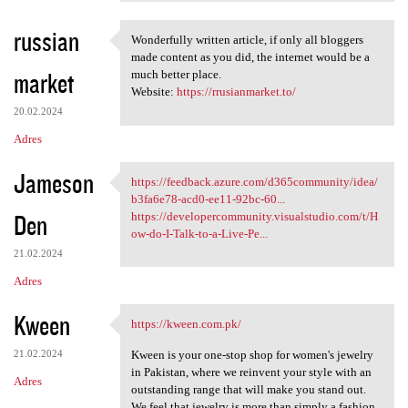
russian
Wonderfully written article, if only all bloggers
Wonderfully written article,
made content as you did, the internet would be a
market
much better place.
Website:
https://rrusianmarket.to/
20.02.2024
Adres
Jameson
https://feedback.azure.com/d365community/idea/
https://feedback.azure.com
b3fa6e78-acd0-ee11-92bc-60...
Den
https://developercommunity.visualstudio.com/t/H
ow-do-I-Talk-to-a-Live-Pe...
21.02.2024
Adres
Kween
https://kween.com.pk/
https://kween.com.pk/
21.02.2024
Kween is your one-stop shop for women's jewelry
in Pakistan, where we reinvent your style with an
Adres
outstanding range that will make you stand out.
We feel that jewelry is more than simply a fashion