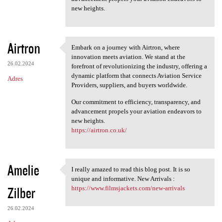
new heights.
Airtron
Embark on a journey with Airtron, where
Embark on a journey with
innovation meets aviation. We stand at the
26.02.2024
forefront of revolutionizing the industry, offering a
dynamic platform that connects Aviation Service
Adres
Providers, suppliers, and buyers worldwide.
Our commitment to efficiency, transparency, and
advancement propels your aviation endeavors to
new heights.
https://airtron.co.uk/
Amelie
I really amazed to read this blog post. It is so
I really amazed to read this
unique and informative. New Arrivals :
Zilber
https://www.filmsjackets.com/new-arrivals
26.02.2024