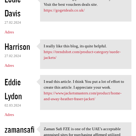
It's a fantastic blog post
Visit the best vouchers deals site.
Davis
https://gogetdeals.co.uk/
27.02.2024
Adres
Harrison
I really like this blog, its quite helpful.
I really like this blog, its
https://trendsfort.com/product-category/suede-
27.02.2024
jackets/
Adres
Eddie
I read this article. I think You put a lot of effort to
I read this article. I think
create this article. I appreciate your work.
Lydon
https://www.jacketsmasters.com/product/home-
and-away-heather-fraser-jacket/
02.03.2024
Adres
zamansafi
Zaman Safi FZE is one of the UAE’s acceptable
Zaman Safi FZE is one of the
appraised sites for purchasing affirmed utilized