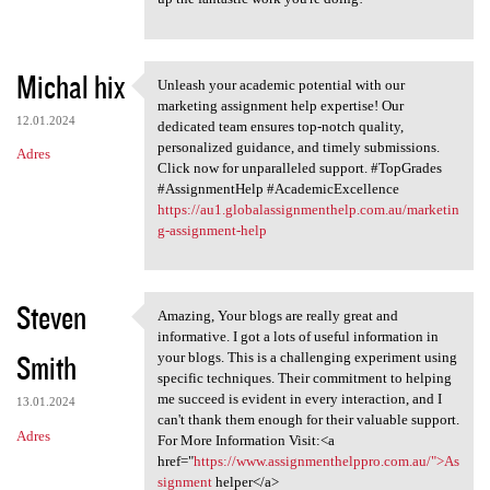
Michal hix
Unleash your academic potential with our
Unleash your academic
marketing assignment help expertise! Our
12.01.2024
dedicated team ensures top-notch quality,
personalized guidance, and timely submissions.
Adres
Click now for unparalleled support. #TopGrades
#AssignmentHelp #AcademicExcellence
https://au1.globalassignmenthelp.com.au/marketin
g-assignment-help
Steven
Amazing, Your blogs are really great and
Amazing, Your blogs are
informative. I got a lots of useful information in
Smith
your blogs. This is a challenging experiment using
specific techniques. Their commitment to helping
me succeed is evident in every interaction, and I
13.01.2024
can't thank them enough for their valuable support.
Adres
For More Information Visit:<a
href="
https://www.assignmenthelppro.com.au/">As
signment
helper</a>