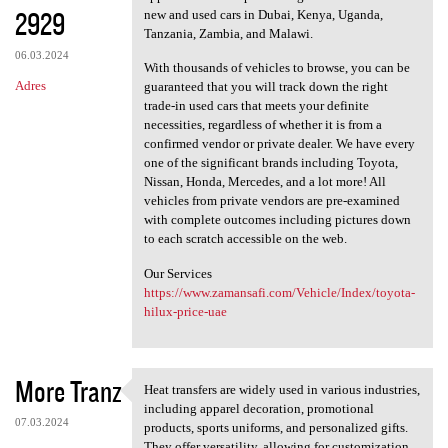
2929
new and used cars in Dubai, Kenya, Uganda,
Tanzania, Zambia, and Malawi.
06.03.2024
With thousands of vehicles to browse, you can be
Adres
guaranteed that you will track down the right
trade-in used cars that meets your definite
necessities, regardless of whether it is from a
confirmed vendor or private dealer. We have every
one of the significant brands including Toyota,
Nissan, Honda, Mercedes, and a lot more! All
vehicles from private vendors are pre-examined
with complete outcomes including pictures down
to each scratch accessible on the web.
Our Services
https://www.zamansafi.com/Vehicle/Index/toyota-
hilux-price-uae
More Tranz
Heat transfers are widely used in various industries,
Heat transfers are widely
including apparel decoration, promotional
07.03.2024
products, sports uniforms, and personalized gifts.
They offer versatility, allowing for customization