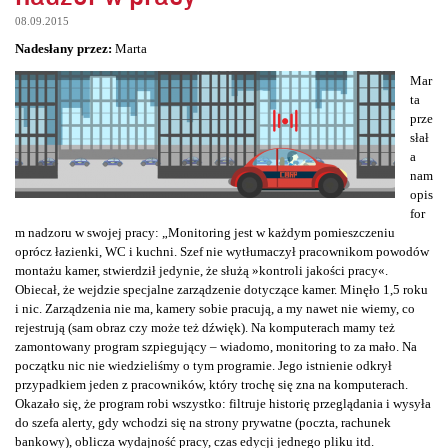
08.09.2015
Nadesłany przez:
Marta
Mar
ta
prze
słał
a
nam
opis
for
m nadzoru w swojej pracy: „Monitoring jest w każdym pomieszczeniu
oprócz łazienki, WC i kuchni. Szef nie wytłumaczył pracownikom powodów
montażu kamer, stwierdził jedynie, że służą »kontroli jakości pracy«.
Obiecał, że wejdzie specjalne zarządzenie dotyczące kamer. Minęło 1,5 roku
i nic. Zarządzenia nie ma, kamery sobie pracują, a my nawet nie wiemy, co
rejestrują (sam obraz czy może też dźwięk). Na komputerach mamy też
zamontowany program szpiegujący – wiadomo, monitoring to za mało. Na
początku nic nie wiedzieliśmy o tym programie. Jego istnienie odkrył
przypadkiem jeden z pracowników, który trochę się zna na komputerach.
Okazało się, że program robi wszystko: filtruje historię przeglądania i wysyła
do szefa alerty, gdy wchodzi się na strony prywatne (poczta, rachunek
bankowy), oblicza wydajność pracy, czas edycji jednego pliku itd.