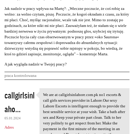
Jak nadzór w pracy wpływa na Martę?: „Wieczne poczucie, że coś robię za
wolno: za wolno czytam, piszę. Poczucie, że kogoś okradam z czasu, za który
mi płaci. Choć, myśląc racjonalnie, wcale tak nie jest. Mimo to zostaję po
godzinach, za które nikt mi nie płaci. Zauważyłam też, że stałam się o wiele
bardziej nerwowa w życiu prywatnym: podnoszę głos, szybciej się irytuję.
Poczucie bycia cały czas obserwowanym w pracy przez »oko Saurona«
towarzyszy całemu zespołowi i doprowadza do absurdalnych sytuacji:
dziewczyny wstydzą się poprawić sobie rajstopy w pokoju, bo wiedzą, że
ktoś to gdzieś zapisuje, monitoruje, ogląda” – komentuje Marta.
A jak wygląda nadzór w Twojej pracy?
praca kontrolowana
K
callgirlsinl
We are at callgirlsinlahore.com.pk no1 escorts &
We are at callgirlsinlahore
o
call girls services provider in Lahore.Our sexy
aho...
m
Lahore Escorts is intelligent enough to provide the
best sensible service at your wish. Take a bath after
e
sex and Keep your private part clean. Talk to her
05.01.2024
n
very politely to get respect from her. Make the
Adres
payment in the first minute of the meeting in an
t