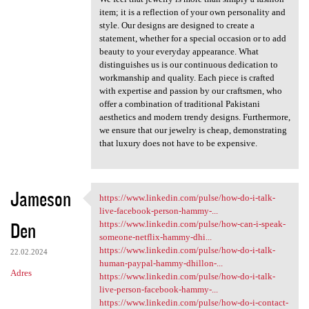
item; it is a reflection of your own personality and
style. Our designs are designed to create a
statement, whether for a special occasion or to add
beauty to your everyday appearance. What
distinguishes us is our continuous dedication to
workmanship and quality. Each piece is crafted
with expertise and passion by our craftsmen, who
offer a combination of traditional Pakistani
aesthetics and modern trendy designs. Furthermore,
we ensure that our jewelry is cheap, demonstrating
that luxury does not have to be expensive.
Jameson
https://www.linkedin.com/pulse/how-do-i-talk-
https://www.linkedin.com
live-facebook-person-hammy-...
Den
https://www.linkedin.com/pulse/how-can-i-speak-
someone-netflix-hammy-dhi...
https://www.linkedin.com/pulse/how-do-i-talk-
22.02.2024
human-paypal-hammy-dhillon-...
Adres
https://www.linkedin.com/pulse/how-do-i-talk-
live-person-facebook-hammy-...
https://www.linkedin.com/pulse/how-do-i-contact-