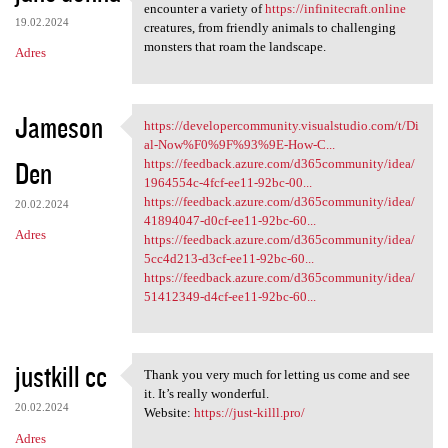
As you delve deeper into the
encounter a variety of
https://infinitecraft.online
19.02.2024
creatures, from friendly animals to challenging
monsters that roam the landscape.
Adres
Jameson
https://developercommunity.visualstudio.com/t/Di
https://developercommunity
al-Now%F0%9F%93%9E-How-C...
Den
https://feedback.azure.com/d365community/idea/
1964554c-4fcf-ee11-92bc-00...
https://feedback.azure.com/d365community/idea/
20.02.2024
41894047-d0cf-ee11-92bc-60...
Adres
https://feedback.azure.com/d365community/idea/
5cc4d213-d3cf-ee11-92bc-60...
https://feedback.azure.com/d365community/idea/
51412349-d4cf-ee11-92bc-60...
justkill cc
Thank you very much for letting us come and see
Thank you very much for
it. It’s really wonderful.
20.02.2024
Website:
https://just-killl.pro/
Adres