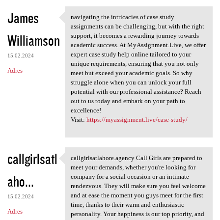
James
navigating the intricacies of case study
navigating the intricacies of
assignments can be challenging, but with the right
Williamson
support, it becomes a rewarding journey towards
academic success. At MyAssignment.Live, we offer
expert case study help online tailored to your
15.02.2024
unique requirements, ensuring that you not only
Adres
meet but exceed your academic goals. So why
struggle alone when you can unlock your full
potential with our professional assistance? Reach
out to us today and embark on your path to
excellence!
Visit:
https://myassignment.live/case-study/
callgirlsatl
callgirlsatlahore.agency Call Girls are prepared to
callgirlsatlahore.agency Call
meet your demands, whether you're looking for
aho...
company for a social occasion or an intimate
rendezvous. They will make sure you feel welcome
and at ease the moment you guys meet for the first
15.02.2024
time, thanks to their warm and enthusiastic
Adres
personality. Your happiness is our top priority, and