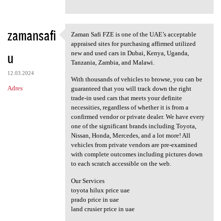
zamansafi
Zaman Safi FZE is one of the UAE’s acceptable
Zaman Safi FZE is one of the
appraised sites for purchasing affirmed utilized
u
new and used cars in Dubai, Kenya, Uganda,
Tanzania, Zambia, and Malawi.
12.03.2024
With thousands of vehicles to browse, you can be
Adres
guaranteed that you will track down the right
trade-in used cars that meets your definite
necessities, regardless of whether it is from a
confirmed vendor or private dealer. We have every
one of the significant brands including Toyota,
Nissan, Honda, Mercedes, and a lot more! All
vehicles from private vendors are pre-examined
with complete outcomes including pictures down
to each scratch accessible on the web.
Our Services
toyota hilux price uae
prado price in uae
land crusier price in uae