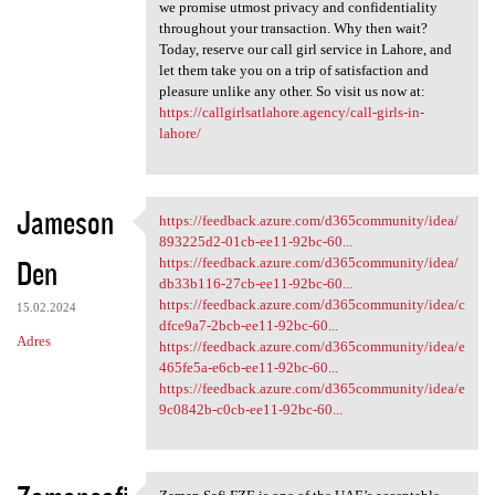
we promise utmost privacy and confidentiality
throughout your transaction. Why then wait?
Today, reserve our call girl service in Lahore, and
let them take you on a trip of satisfaction and
pleasure unlike any other. So visit us now at:
https://callgirlsatlahore.agency/call-girls-in-
lahore/
Jameson
https://feedback.azure.com/d365community/idea/
https://feedback.azure.com
893225d2-01cb-ee11-92bc-60...
Den
https://feedback.azure.com/d365community/idea/
db33b116-27cb-ee11-92bc-60...
https://feedback.azure.com/d365community/idea/c
15.02.2024
dfce9a7-2bcb-ee11-92bc-60...
Adres
https://feedback.azure.com/d365community/idea/e
465fe5a-e6cb-ee11-92bc-60...
https://feedback.azure.com/d365community/idea/e
9c0842b-c0cb-ee11-92bc-60...