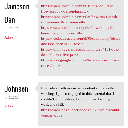
Jameson
https://www.linkedin.com/pulse/how-do-i-talk-
https://www.linkedin.com
live-facebook-person-hammy-...
Den
https://www.linkedin.com/pulse/how-can-i-speak-
someone-netflix-hammy-dhi...
https://www.linkedin.com/pulse/how-do-i-talk-
13.02.2024
human-paypal-hammy-dhillon-...
Adres
https://feedback.azure.com/d365community/idea/a
48e08bc-a6c6-ee11-92bc-60...
https://forum.squarespace.com/topic/264101-how-
do-i-talk-to-a-live-perso...
https://sites.google.com/view/facebookcustomerse
rvices/home
Johnson
It is truly a well-researched content and excellent
It is truly a well-researched
wording. I got so engaged in this material that I
14.02.2024
couldn’t wait reading. I am impressed with your
work and skill.
Adres
https://www.topvoucherscode.co.uk/nike-discount-
voucher-code