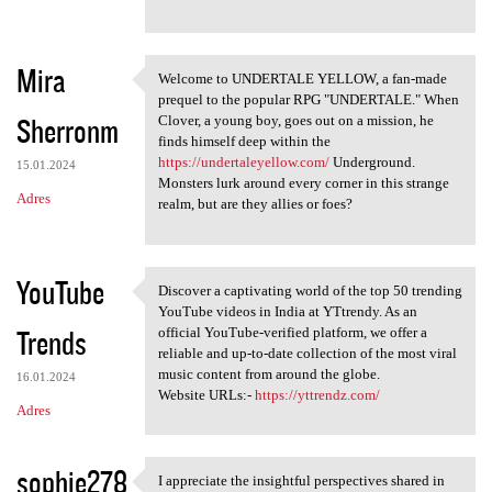
Mira
Welcome to UNDERTALE YELLOW, a fan-made
Welcome to UNDERTALE YELLOW,
prequel to the popular RPG "UNDERTALE." When
Sherronm
Clover, a young boy, goes out on a mission, he
finds himself deep within the
https://undertaleyellow.com/
Underground.
15.01.2024
Monsters lurk around every corner in this strange
Adres
realm, but are they allies or foes?
YouTube
Discover a captivating world of the top 50 trending
Discover a captivating world
YouTube videos in India at YTtrendy. As an
Trends
official YouTube-verified platform, we offer a
reliable and up-to-date collection of the most viral
music content from around the globe.
16.01.2024
Website URLs:-
https://yttrendz.com/
Adres
sophie278
I appreciate the insightful perspectives shared in