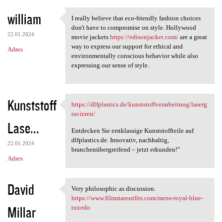
william
I really believe that eco-friendly fashion choices
I really believe that eco
don't have to compromise on style. Hollywood
22.01.2024
movie jackets
https://edisonjacket.com/
are a great
way to express our support for ethical and
Adres
environmentally conscious behavior while also
expressing our sense of style.
Kunststoff
https://dlfplastics.de/kunststoffverarbeitung/laserg
https://dlfplastics.de
ravieren/
Lase...
Entdecken Sie erstklassige Kunststoffteile auf
dlfplastics.de. Innovativ, nachhaltig,
22.01.2024
branchenübergreifend – jetzt erkunden!"
Adres
David
Very philosophic as discussion.
Very philosophic as
https://www.filmstaroutfits.com/mens-royal-blue-
Millar
tuxedo