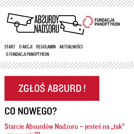
Przejdź
do
treści
START
O AKCJI
REGULAMIN
AKTUALNOŚCI
O FUNDACJI PANOPTYKON
CO NOWEGO?
Starcie Absurdów Nadzoru – jesteś na „tak”