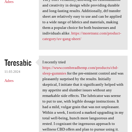
Adres
and creativity in design while providing durable
and long-lasting results. Additionally, dtf transfer
sheet are relatively easy to use and can be applied
to a wide range of fabrics and materials, making
them a popular choice for both businesses and
individuals alike.
https://moretranz.com/product-
category/uv-gang-sheet/
Teresabic
I recently tried
I recently tried https://www
https://www.cornbreadhemp.com/products/cbd-
11.03.2024
sleep-gummies
for the pre-eminent control and was
pleasantly surprised by the results. Initially
Adres
skeptical, I initiate that it significantly helped with
my appetite and slumber issues without any
remarkable side effects. The lubricator was serene
to put to use, with legible dosage instructions. It
had a mild, vulgar grain that was not unpleasant.
Within a week, I noticed a marked upgrading in my
total well-being, hunch more languorous and
rested. I cognizant the ingenuous approach to
wellness CBD offers and plan to pursue using it.