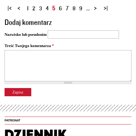
S
1
2
3
4
5
6
7
8
9
…
t
Dodaj komentarz
r
o
Nazwisko lub pseudonim
n
y
Treść Twojego komentarza
*
PATRONAT