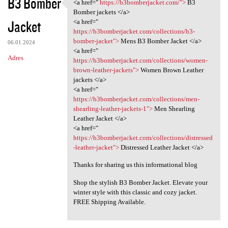
B3 Bomber
<a href="
https://b3bomberjacket.com/">
B3
<a href=" https:/
Bomber jackets </a>
Jacket
<a href="
https://b3bomberjacket.com/collections/b3-
bomber-jacket">
Mens B3 Bomber Jacket </a>
06.01.2024
<a href="
Adres
https://b3bomberjacket.com/collections/women-
brown-leather-jackets">
Women Brown Leather
jackets </a>
<a href="
https://b3bomberjacket.com/collections/men-
shearling-leather-jackets-1">
Men Shearling
Leather Jacket </a>
<a href="
https://b3bomberjacket.com/collections/distressed
-leather-jacket">
Distressed Leather Jacket </a>
Thanks for sharing us this informational blog
Shop the stylish B3 Bomber Jacket. Elevate your
winter style with this classic and cozy jacket.
FREE Shipping Available.