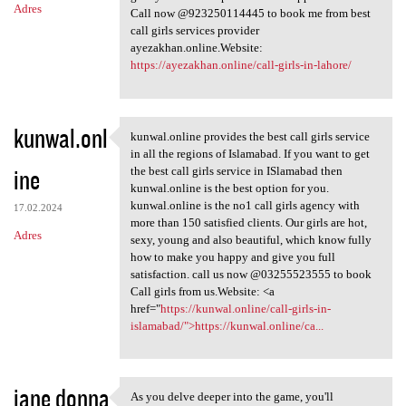
Adres
Call now @923250114445 to book me from best
call girls services provider
ayezakhan.online.Website:
https://ayezakhan.online/call-girls-in-lahore/
kunwal.onl
kunwal.online provides the best call girls service
kunwal.online provides the
in all the regions of Islamabad. If you want to get
ine
the best call girls service in ISlamabad then
kunwal.online is the best option for you.
kunwal.online is the no1 call girls agency with
17.02.2024
more than 150 satisfied clients. Our girls are hot,
Adres
sexy, young and also beautiful, which know fully
how to make you happy and give you full
satisfaction. call us now @03255523555 to book
Call girls from us.Website: <a
href="
https://kunwal.online/call-girls-in-
islamabad/">https://kunwal.online/ca...
jane donna
As you delve deeper into the game, you'll