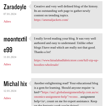
Zaradoyle
Creative and very well defined blog of the history.
Creative and very well
Its an outstanding web page to gather newly
07.01.2024
content on trending topics.
https://arsenaljackets.com/
Adres
moontextil
I really loved reading your blog. It was very well
I really loved reading your
authored and easy to understand. Unlike other
e99
blogs I have read which are really not that good.
Thanks a lot!
11.01.2024
https://www.faisalabadfabricstore.com/full-zip-up-
Adres
hoodies-wholesale/
Michal hix
Another enlightening read! Your educational blog
Another enlightening read!
is a gem for learning. Should anyone require <a
12.01.2024
href="
https://au1.globalassignmenthelp.com.au/ec
onomics-assignment-help">econo...
assignment
Adres
help</a>, count on me for expert assistance. Keep
up the fantastic work you're doing!