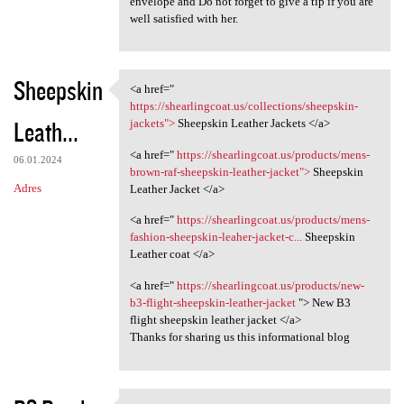
envelope and Do not forget to give a tip if you are
a
well satisfied with her.
r
z
Sheepskin
<a href="
e
<a href=" https:/
https://shearlingcoat.us/collections/sheepskin-
Leath...
jackets">
Sheepskin Leather Jackets </a>
<a href="
https://shearlingcoat.us/products/mens-
06.01.2024
brown-raf-sheepskin-leather-jacket">
Sheepskin
Adres
Leather Jacket </a>
<a href="
https://shearlingcoat.us/products/mens-
fashion-sheepskin-leaher-jacket-c...
Sheepskin
Leather coat </a>
<a href="
https://shearlingcoat.us/products/new-
b3-flight-sheepskin-leather-jacket
"> New B3
flight sheepskin leather jacket </a>
Thanks for sharing us this informational blog