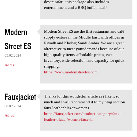
desert safari, this package also includes
entertainment and a BBQ buffet meal!
Modern
Modern Street ES are the first restaurant and café
Modern Street ES are the
supply e-store in the Middle East, with offices in
Street ES
Riyadh and Khobar, Saudi Arabia. We are a great
alternative to meet your demands because of our
high-quality items, affordable prices, vast
03.02.2024
inventory, wide selection, and capacity for quick
Adres
shipping.
https://www.modernstreetes.com
Fauxjacket
Thanks for this wonderful article as i like it so
Thanks for this wonderful
much and I will recommend it to my blog section
08.02.2024
faux leather blazer womens
https://fauxjacket.com/product-category/faux-
Adres
leather-blazer/women-faux-l...