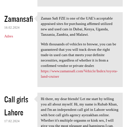
Zamansafi
Zaman Safi FZE is one of the UAE’s acceptable
Zaman Safi FZE is one of the
appraised sites for purchasing affirmed utilized
16.02.2024
new and used cars in Dubai, Kenya, Uganda,
Tanzania, Zambia, and Malawi.
Adres
With thousands of vehicles to browse, you can be
guaranteed that you will track down the right
trade-in used cars that meets your definite
necessities, regardless of whether it is from a
confirmed vendor or private dealer.
https://www.zamansafi.com/Vehicle/Index/toyota-
land-cruiser
Call girls
Hi there, my dear friends! Let me start by telling
Hi there, my dear friends!
you all about myself. Hi, my name is Rubab Khan,
Lahore
and I'm an independent call girl in Lahore working
with best call girls agency ayezakhan.online.
Whether it's multiple orgasms or kink sex, I will
17.02.2024
give you the most pleasure and happiness I can.