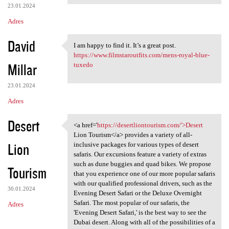
23.01.2024
Adres
David
I am happy to find it. It’s a great post.
I am happy to find it. It’s a
https://www.filmstaroutfits.com/mens-royal-blue-
Millar
tuxedo
23.01.2024
Adres
Desert
<a href='
https://desertliontourism.com/'>Desert
<a href='https:/
Lion Tourism</a> provides a variety of all-
Lion
inclusive packages for various types of desert
safaris. Our excursions feature a variety of extras
such as dune buggies and quad bikes. We propose
Tourism
that you experience one of our more popular safaris
with our qualified professional drivers, such as the
30.01.2024
Evening Desert Safari or the Deluxe Overnight
Safari. The most popular of our safaris, the
Adres
'Evening Desert Safari,' is the best way to see the
Dubai desert. Along with all of the possibilities of a