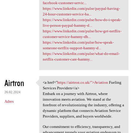
facebook-customer-servic...
https://www.linkedin.com/pulse/paypal-having-
24-hour-customer-service-ha...
https://www.linkedin.com/pulse/how-do-i-speak-
live-person-paypal-hammy-d...
https://www.linkedin.com/pulse/how-get-netflix-
customer-service-hammy-dh...
https://www.linkedin.com/pulse/how-speak-
someone-netflix-support-hammy-d...
https://www.linkedin.com/pulse/what-do-email-
netflix-customer-care-hammy...
Airtron
<a href="
https://airtron.co.uk/">Aviation
Fueling
<a href="https://airtron.co
Services Providers</a>
26.02.2024
Embark on a journey with Airtron, where
innovation meets aviation. We stand at the
Adres
forefront of revolutionizing the industry, offering a
dynamic platform that connects Aviation Service
Providers, suppliers, and buyers worldwide.
Our commitment to efficiency, transparency, and
advancement propels your aviation endeavors to