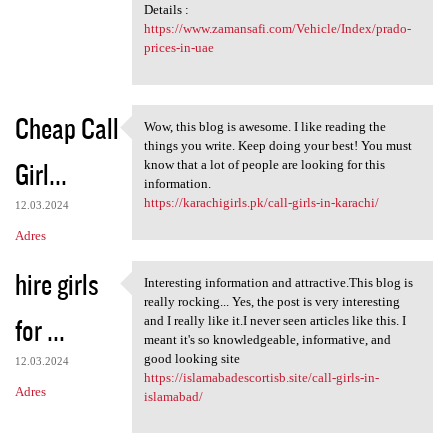
Details :
https://www.zamansafi.com/Vehicle/Index/prado-
prices-in-uae
Cheap Call
Wow, this blog is awesome. I like reading the
Wow, this blog is awesome. I
things you write. Keep doing your best! You must
Girl...
know that a lot of people are looking for this
information.
https://karachigirls.pk/call-girls-in-karachi/
12.03.2024
Adres
hire girls
Interesting information and attractive.This blog is
Interesting information and
really rocking... Yes, the post is very interesting
for ...
and I really like it.I never seen articles like this. I
meant it's so knowledgeable, informative, and
good looking site
12.03.2024
https://islamabadescortisb.site/call-girls-in-
Adres
islamabad/