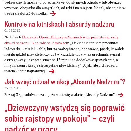
wolnej chwili można tu pójść na kawę, do słynnych ogrodów lub obejrzeć
wystawę. Wszystko dla wszystkich, od ręki i na miejscu. No tak, ale najpierw
trzeba się dostać do środka.
Kontrole na lotniskach i absurdy nadzoru
01.09.2015
Na łamach
Dziennika Opinii, Katarzyna Szymielewicz przedstawia swój
absurd nadzoru – kontrole na lotniskach
: „Dokładnie ten sam przedmiot –
ładowarka, kawałek kabla, but na podwyższonej podeszwie, pasek, kawałek
metalu gdzieś przy ciele, czy coś w kształcie tuby – raz uruchamia sygnał
ostrzegawczy i oznacza stracone 15 minut na dodatkowe sprawdzenie, a
innym razem okazuje się zupełnie niewidzialny”. A jaki absurd nadzoru
uwiera Ciebie najbardziej?
Jak wziąć udział w akcji „Absurdy Nadzoru"?
25.08.2015
Poznaj 5 sposobów na zaangażowanie się w akcję „Absurdy Nadzoru".
„Dziewczyny wstydzą się poprawić
sobie rajstopy w pokoju” – czyli
nadzór w pracy