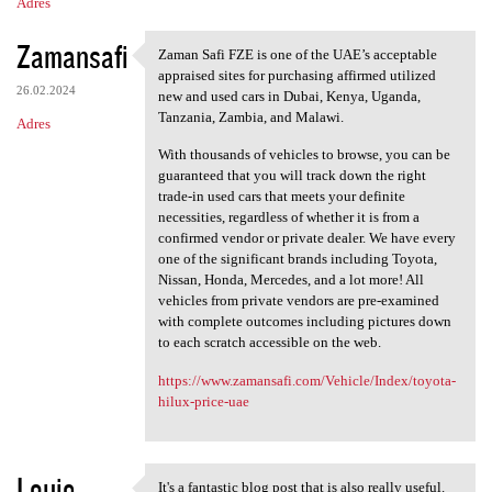
Adres
Zamansafi
Zaman Safi FZE is one of the UAE’s acceptable
Zaman Safi FZE is one of the
appraised sites for purchasing affirmed utilized
26.02.2024
new and used cars in Dubai, Kenya, Uganda,
Tanzania, Zambia, and Malawi.
Adres
With thousands of vehicles to browse, you can be
guaranteed that you will track down the right
trade-in used cars that meets your definite
necessities, regardless of whether it is from a
confirmed vendor or private dealer. We have every
one of the significant brands including Toyota,
Nissan, Honda, Mercedes, and a lot more! All
vehicles from private vendors are pre-examined
with complete outcomes including pictures down
to each scratch accessible on the web.
https://www.zamansafi.com/Vehicle/Index/toyota-
hilux-price-uae
Louie
It's a fantastic blog post that is also really useful.