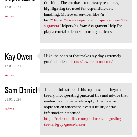
I appreciate the insightful
this blog. The emphasis on privacy resonates,
17.01.2024
highlighting the need for responsible data
handling. Moreover, services like <a
Adres
href="
https://www.assignmenthelppro.com.au/">As
signment
Helper</a> from Assignment Help Pro
play a crucial role in supporting students.
Kay Owen
I like the content that makes my day extremely
I like the content that makes
good, thanks to
https://lewinephoto.com/
.
17.01.2024
Adres
Sam Daniel
The helpful nature of this topic extends beyond
The helpful nature of this
theory, incorporating practical tips and advice that
21.01.2024
readers can immediately apply. This hands-on
approach enhances the overall utility of the
Adres
information presented.
https://celebsoutfits.com/product/ryan-gosling-
the-fall-guy-green-blazer