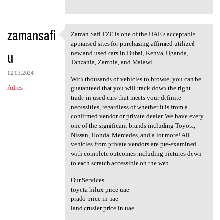
zamansafi
Zaman Safi FZE is one of the UAE’s acceptable
Zaman Safi FZE is one of the
appraised sites for purchasing affirmed utilized
u
new and used cars in Dubai, Kenya, Uganda,
Tanzania, Zambia, and Malawi.
12.03.2024
With thousands of vehicles to browse, you can be
Adres
guaranteed that you will track down the right
trade-in used cars that meets your definite
necessities, regardless of whether it is from a
confirmed vendor or private dealer. We have every
one of the significant brands including Toyota,
Nissan, Honda, Mercedes, and a lot more! All
vehicles from private vendors are pre-examined
with complete outcomes including pictures down
to each scratch accessible on the web.
Our Services
toyota hilux price uae
prado price in uae
land crusier price in uae