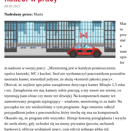
08.09.2015
Nadesłany przez:
Marta
Mar
ta
prze
słał
a
nam
opis
for
m nadzoru w swojej pracy: „Monitoring jest w każdym pomieszczeniu
oprócz łazienki, WC i kuchni. Szef nie wytłumaczył pracownikom powodów
montażu kamer, stwierdził jedynie, że służą »kontroli jakości pracy«.
Obiecał, że wejdzie specjalne zarządzenie dotyczące kamer. Minęło 1,5 roku
i nic. Zarządzenia nie ma, kamery sobie pracują, a my nawet nie wiemy, co
rejestrują (sam obraz czy może też dźwięk). Na komputerach mamy też
zamontowany program szpiegujący – wiadomo, monitoring to za mało. Na
początku nic nie wiedzieliśmy o tym programie. Jego istnienie odkrył
przypadkiem jeden z pracowników, który trochę się zna na komputerach.
Okazało się, że program robi wszystko: filtruje historię przeglądania i wysyła
do szefa alerty, gdy wchodzi się na strony prywatne (poczta, rachunek
bankowy), oblicza wydajność pracy, czas edycji jednego pliku itd.