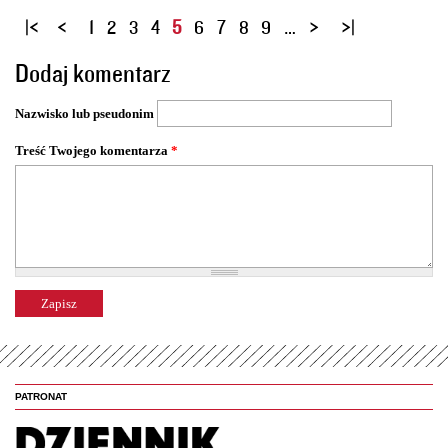
S
1
2
3
4
5
6
7
8
9
…
t
Dodaj komentarz
r
o
Nazwisko lub pseudonim
n
y
Treść Twojego komentarza
*
PATRONAT