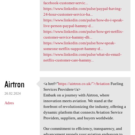
facebook-customer-servic...
https://www.linkedin.com/pulse/paypal-having-
24-hour-customer-service-ha...
https://www.linkedin.com/pulse/how-do-i-speak-
live-person-paypal-hammy-d...
https://www.linkedin.com/pulse/how-get-netflix-
customer-service-hammy-dh...
https://www.linkedin.com/pulse/how-speak-
someone-netflix-support-hammy-d...
https://www.linkedin.com/pulse/what-do-email-
netflix-customer-care-hammy...
Airtron
<a href="
https://airtron.co.uk/">Aviation
Fueling
<a href="https://airtron.co
Services Providers</a>
26.02.2024
Embark on a journey with Airtron, where
innovation meets aviation. We stand at the
Adres
forefront of revolutionizing the industry, offering a
dynamic platform that connects Aviation Service
Providers, suppliers, and buyers worldwide.
Our commitment to efficiency, transparency, and
advancement propels your aviation endeavors to