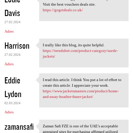
It's a fantastic blog post
Visit the best vouchers deals site.
Davis
https://gogetdeals.co.uk/
27.02.2024
Adres
Harrison
I really like this blog, its quite helpful.
I really like this blog, its
https://trendsfort.com/product-category/suede-
27.02.2024
jackets/
Adres
Eddie
I read this article. I think You put a lot of effort to
I read this article. I think
create this article. I appreciate your work.
Lydon
https://www.jacketsmasters.com/product/home-
and-away-heather-fraser-jacket/
02.03.2024
Adres
zamansafi
Zaman Safi FZE is one of the UAE’s acceptable
Zaman Safi FZE is one of the
appraised sites for purchasing affirmed utilized