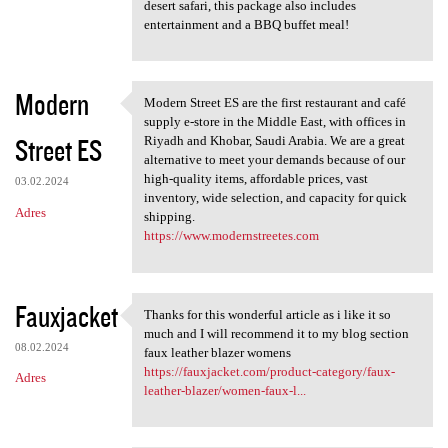
desert safari, this package also includes
entertainment and a BBQ buffet meal!
Modern
Modern Street ES are the first restaurant and café
Modern Street ES are the
supply e-store in the Middle East, with offices in
Street ES
Riyadh and Khobar, Saudi Arabia. We are a great
alternative to meet your demands because of our
high-quality items, affordable prices, vast
03.02.2024
inventory, wide selection, and capacity for quick
Adres
shipping.
https://www.modernstreetes.com
Fauxjacket
Thanks for this wonderful article as i like it so
Thanks for this wonderful
much and I will recommend it to my blog section
08.02.2024
faux leather blazer womens
https://fauxjacket.com/product-category/faux-
Adres
leather-blazer/women-faux-l...