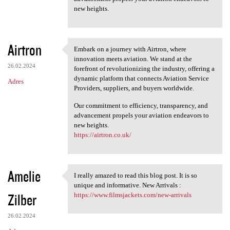
new heights.
Airtron
Embark on a journey with Airtron, where
Embark on a journey with
innovation meets aviation. We stand at the
26.02.2024
forefront of revolutionizing the industry, offering a
dynamic platform that connects Aviation Service
Adres
Providers, suppliers, and buyers worldwide.
Our commitment to efficiency, transparency, and
advancement propels your aviation endeavors to
new heights.
https://airtron.co.uk/
Amelie
I really amazed to read this blog post. It is so
I really amazed to read this
unique and informative. New Arrivals :
Zilber
https://www.filmsjackets.com/new-arrivals
26.02.2024