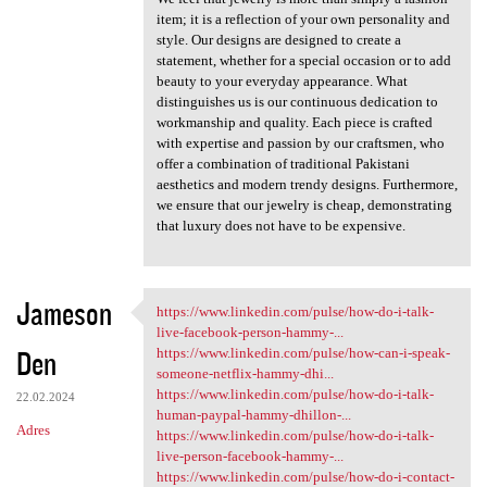
item; it is a reflection of your own personality and
style. Our designs are designed to create a
statement, whether for a special occasion or to add
beauty to your everyday appearance. What
distinguishes us is our continuous dedication to
workmanship and quality. Each piece is crafted
with expertise and passion by our craftsmen, who
offer a combination of traditional Pakistani
aesthetics and modern trendy designs. Furthermore,
we ensure that our jewelry is cheap, demonstrating
that luxury does not have to be expensive.
Jameson
https://www.linkedin.com/pulse/how-do-i-talk-
https://www.linkedin.com
live-facebook-person-hammy-...
Den
https://www.linkedin.com/pulse/how-can-i-speak-
someone-netflix-hammy-dhi...
https://www.linkedin.com/pulse/how-do-i-talk-
22.02.2024
human-paypal-hammy-dhillon-...
Adres
https://www.linkedin.com/pulse/how-do-i-talk-
live-person-facebook-hammy-...
https://www.linkedin.com/pulse/how-do-i-contact-