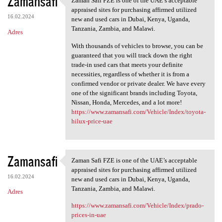
Zamansafi
Zaman Safi FZE is one of the UAE’s acceptable
Zaman Safi FZE is one of the
appraised sites for purchasing affirmed utilized
16.02.2024
new and used cars in Dubai, Kenya, Uganda,
Tanzania, Zambia, and Malawi.
Adres
With thousands of vehicles to browse, you can be
guaranteed that you will track down the right
trade-in used cars that meets your definite
necessities, regardless of whether it is from a
confirmed vendor or private dealer. We have every
one of the significant brands including Toyota,
Nissan, Honda, Mercedes, and a lot more!
https://www.zamansafi.com/Vehicle/Index/toyota-
hilux-price-uae
Zamansafi
Zaman Safi FZE is one of the UAE’s acceptable
Zaman Safi FZE is one of the
appraised sites for purchasing affirmed utilized
16.02.2024
new and used cars in Dubai, Kenya, Uganda,
Tanzania, Zambia, and Malawi.
Adres
https://www.zamansafi.com/Vehicle/Index/prado-
prices-in-uae