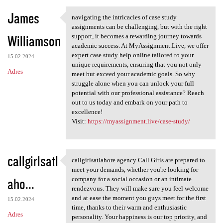
James
navigating the intricacies of case study
navigating the intricacies of
assignments can be challenging, but with the right
Williamson
support, it becomes a rewarding journey towards
academic success. At MyAssignment.Live, we offer
expert case study help online tailored to your
15.02.2024
unique requirements, ensuring that you not only
Adres
meet but exceed your academic goals. So why
struggle alone when you can unlock your full
potential with our professional assistance? Reach
out to us today and embark on your path to
excellence!
Visit:
https://myassignment.live/case-study/
callgirlsatl
callgirlsatlahore.agency Call Girls are prepared to
callgirlsatlahore.agency Call
meet your demands, whether you're looking for
aho...
company for a social occasion or an intimate
rendezvous. They will make sure you feel welcome
and at ease the moment you guys meet for the first
15.02.2024
time, thanks to their warm and enthusiastic
Adres
personality. Your happiness is our top priority, and