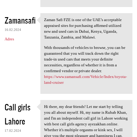
Zamansafi
Zaman Safi FZE is one of the UAE’s acceptable
Zaman Safi FZE is one of the
appraised sites for purchasing affirmed utilized
16.02.2024
new and used cars in Dubai, Kenya, Uganda,
Tanzania, Zambia, and Malawi.
Adres
With thousands of vehicles to browse, you can be
guaranteed that you will track down the right
trade-in used cars that meets your definite
necessities, regardless of whether it is from a
confirmed vendor or private dealer.
https://www.zamansafi.com/Vehicle/Index/toyota-
land-cruiser
Call girls
Hi there, my dear friends! Let me start by telling
Hi there, my dear friends!
you all about myself. Hi, my name is Rubab Khan,
Lahore
and I'm an independent call girl in Lahore working
with best call girls agency ayezakhan.online.
Whether it's multiple orgasms or kink sex, I will
17.02.2024
give you the most pleasure and happiness I can.