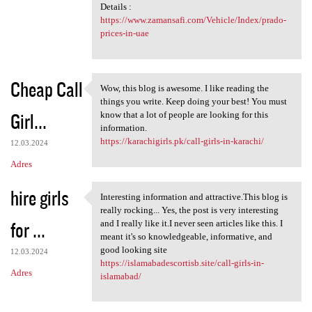
Details :
https://www.zamansafi.com/Vehicle/Index/prado-
prices-in-uae
Cheap Call
Wow, this blog is awesome. I like reading the
Wow, this blog is awesome. I
things you write. Keep doing your best! You must
Girl...
know that a lot of people are looking for this
information.
https://karachigirls.pk/call-girls-in-karachi/
12.03.2024
Adres
hire girls
Interesting information and attractive.This blog is
Interesting information and
really rocking... Yes, the post is very interesting
for ...
and I really like it.I never seen articles like this. I
meant it's so knowledgeable, informative, and
good looking site
12.03.2024
https://islamabadescortisb.site/call-girls-in-
Adres
islamabad/