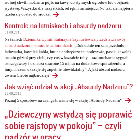
wolnej chwili można tu pójść na kawę, do słynnych ogrodów lub obejrzeć
wystawę. Wszystko dla wszystkich, od ręki i na miejscu. No tak, ale najpierw
trzeba się dostać do środka.
Kontrole na lotniskach i absurdy nadzoru
01.09.2015
Na łamach
Dziennika Opinii, Katarzyna Szymielewicz przedstawia swój
absurd nadzoru – kontrole na lotniskach
: „Dokładnie ten sam przedmiot –
ładowarka, kawałek kabla, but na podwyższonej podeszwie, pasek, kawałek
metalu gdzieś przy ciele, czy coś w kształcie tuby – raz uruchamia sygnał
ostrzegawczy i oznacza stracone 15 minut na dodatkowe sprawdzenie, a
innym razem okazuje się zupełnie niewidzialny”. A jaki absurd nadzoru
uwiera Ciebie najbardziej?
Jak wziąć udział w akcji „Absurdy Nadzoru"?
25.08.2015
Poznaj 5 sposobów na zaangażowanie się w akcję „Absurdy Nadzoru".
„Dziewczyny wstydzą się poprawić
sobie rajstopy w pokoju” – czyli
nadzór w pracy