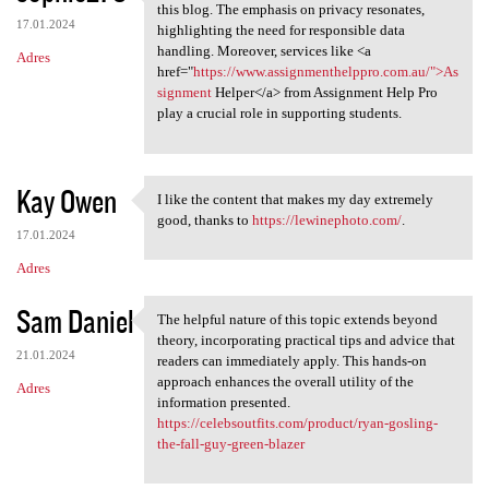
I appreciate the insightful
this blog. The emphasis on privacy resonates,
17.01.2024
highlighting the need for responsible data
handling. Moreover, services like <a
Adres
href="
https://www.assignmenthelppro.com.au/">As
signment
Helper</a> from Assignment Help Pro
play a crucial role in supporting students.
Kay Owen
I like the content that makes my day extremely
I like the content that makes
good, thanks to
https://lewinephoto.com/
.
17.01.2024
Adres
Sam Daniel
The helpful nature of this topic extends beyond
The helpful nature of this
theory, incorporating practical tips and advice that
21.01.2024
readers can immediately apply. This hands-on
approach enhances the overall utility of the
Adres
information presented.
https://celebsoutfits.com/product/ryan-gosling-
the-fall-guy-green-blazer