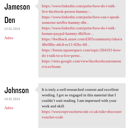
Jameson
https://www.linkedin.com/pulse/how-do-i-talk-
https://www.linkedin.com
live-facebook-person-hammy-...
Den
https://www.linkedin.com/pulse/how-can-i-speak-
someone-netflix-hammy-dhi...
https://www.linkedin.com/pulse/how-do-i-talk-
13.02.2024
human-paypal-hammy-dhillon-...
Adres
https://feedback.azure.com/d365community/idea/a
48e08bc-a6c6-ee11-92bc-60...
https://forum.squarespace.com/topic/264101-how-
do-i-talk-to-a-live-perso...
https://sites.google.com/view/facebookcustomerse
rvices/home
Johnson
It is truly a well-researched content and excellent
It is truly a well-researched
wording. I got so engaged in this material that I
14.02.2024
couldn’t wait reading. I am impressed with your
work and skill.
Adres
https://www.topvoucherscode.co.uk/nike-discount-
voucher-code