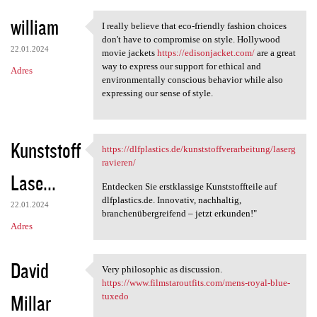
william
I really believe that eco-friendly fashion choices
I really believe that eco
don't have to compromise on style. Hollywood
22.01.2024
movie jackets
https://edisonjacket.com/
are a great
way to express our support for ethical and
Adres
environmentally conscious behavior while also
expressing our sense of style.
Kunststoff
https://dlfplastics.de/kunststoffverarbeitung/laserg
https://dlfplastics.de
ravieren/
Lase...
Entdecken Sie erstklassige Kunststoffteile auf
dlfplastics.de. Innovativ, nachhaltig,
22.01.2024
branchenübergreifend – jetzt erkunden!"
Adres
David
Very philosophic as discussion.
Very philosophic as
https://www.filmstaroutfits.com/mens-royal-blue-
Millar
tuxedo