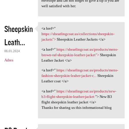
envelope and Do not forget to give a tip if you are
a
well satisfied with her.
r
z
Sheepskin
<a href="
e
<a href=" https:/
https://shearlingcoat.us/collections/sheepskin-
Leath...
jackets">
Sheepskin Leather Jackets </a>
<a href="
https://shearlingcoat.us/products/mens-
06.01.2024
brown-raf-sheepskin-leather-jacket">
Sheepskin
Adres
Leather Jacket </a>
<a href="
https://shearlingcoat.us/products/mens-
fashion-sheepskin-leaher-jacket-c...
Sheepskin
Leather coat </a>
<a href="
https://shearlingcoat.us/products/new-
b3-flight-sheepskin-leather-jacket
"> New B3
flight sheepskin leather jacket </a>
Thanks for sharing us this informational blog