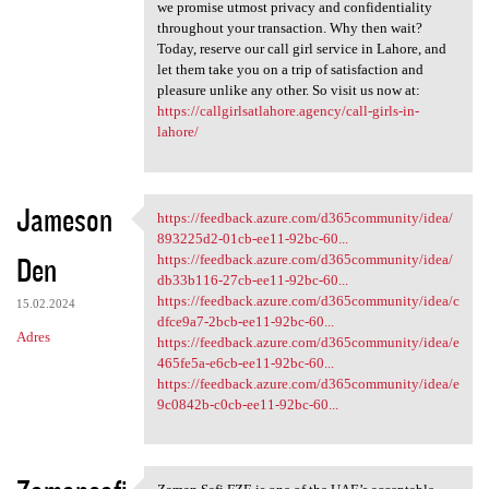
we promise utmost privacy and confidentiality
throughout your transaction. Why then wait?
Today, reserve our call girl service in Lahore, and
let them take you on a trip of satisfaction and
pleasure unlike any other. So visit us now at:
https://callgirlsatlahore.agency/call-girls-in-
lahore/
Jameson
https://feedback.azure.com/d365community/idea/
https://feedback.azure.com
893225d2-01cb-ee11-92bc-60...
Den
https://feedback.azure.com/d365community/idea/
db33b116-27cb-ee11-92bc-60...
https://feedback.azure.com/d365community/idea/c
15.02.2024
dfce9a7-2bcb-ee11-92bc-60...
Adres
https://feedback.azure.com/d365community/idea/e
465fe5a-e6cb-ee11-92bc-60...
https://feedback.azure.com/d365community/idea/e
9c0842b-c0cb-ee11-92bc-60...