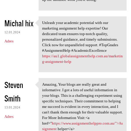
Michal hix
Unleash your academic potential with our
Unleash your academic
marketing assignment help expertise! Our
12.01.2024
dedicated team ensures top-notch quality,
personalized guidance, and timely submissions.
Adres
Click now for unparalleled support. #TopGrades
#AssignmentHelp #AcademicExcellence
https://au1.globalassignmenthelp.com.au/marketin
g-assignment-help
Steven
Amazing, Your blogs are really great and
Amazing, Your blogs are
informative. I got a lots of useful information in
Smith
your blogs. This is a challenging experiment using
specific techniques. Their commitment to helping
me succeed is evident in every interaction, and I
13.01.2024
can't thank them enough for their valuable support.
Adres
For More Information Visit:<a
href="
https://www.assignmenthelppro.com.au/">As
signment
helper</a>