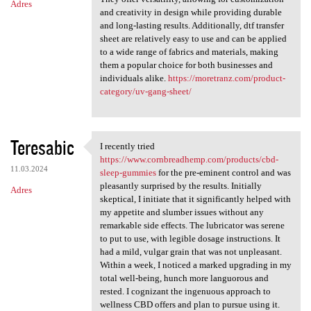
Adres
and creativity in design while providing durable
and long-lasting results. Additionally, dtf transfer
sheet are relatively easy to use and can be applied
to a wide range of fabrics and materials, making
them a popular choice for both businesses and
individuals alike.
https://moretranz.com/product-
category/uv-gang-sheet/
Teresabic
I recently tried
I recently tried https://www
https://www.cornbreadhemp.com/products/cbd-
11.03.2024
sleep-gummies
for the pre-eminent control and was
pleasantly surprised by the results. Initially
Adres
skeptical, I initiate that it significantly helped with
my appetite and slumber issues without any
remarkable side effects. The lubricator was serene
to put to use, with legible dosage instructions. It
had a mild, vulgar grain that was not unpleasant.
Within a week, I noticed a marked upgrading in my
total well-being, hunch more languorous and
rested. I cognizant the ingenuous approach to
wellness CBD offers and plan to pursue using it.