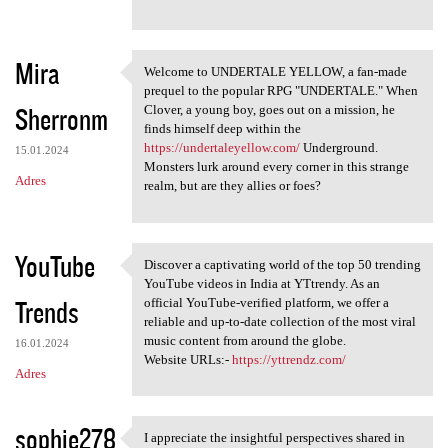
Mira
Welcome to UNDERTALE YELLOW, a fan-made
Welcome to UNDERTALE YELLOW,
prequel to the popular RPG "UNDERTALE." When
Sherronm
Clover, a young boy, goes out on a mission, he
finds himself deep within the
https://undertaleyellow.com/
Underground.
15.01.2024
Monsters lurk around every corner in this strange
Adres
realm, but are they allies or foes?
YouTube
Discover a captivating world of the top 50 trending
Discover a captivating world
YouTube videos in India at YTtrendy. As an
Trends
official YouTube-verified platform, we offer a
reliable and up-to-date collection of the most viral
music content from around the globe.
16.01.2024
Website URLs:-
https://yttrendz.com/
Adres
sophie278
I appreciate the insightful perspectives shared in