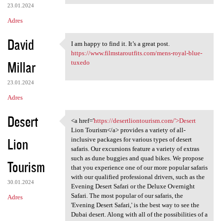
23.01.2024
Adres
David
I am happy to find it. It’s a great post.
I am happy to find it. It’s a
https://www.filmstaroutfits.com/mens-royal-blue-
Millar
tuxedo
23.01.2024
Adres
Desert
<a href='
https://desertliontourism.com/'>Desert
<a href='https:/
Lion Tourism</a> provides a variety of all-
Lion
inclusive packages for various types of desert
safaris. Our excursions feature a variety of extras
such as dune buggies and quad bikes. We propose
Tourism
that you experience one of our more popular safaris
with our qualified professional drivers, such as the
30.01.2024
Evening Desert Safari or the Deluxe Overnight
Safari. The most popular of our safaris, the
Adres
'Evening Desert Safari,' is the best way to see the
Dubai desert. Along with all of the possibilities of a