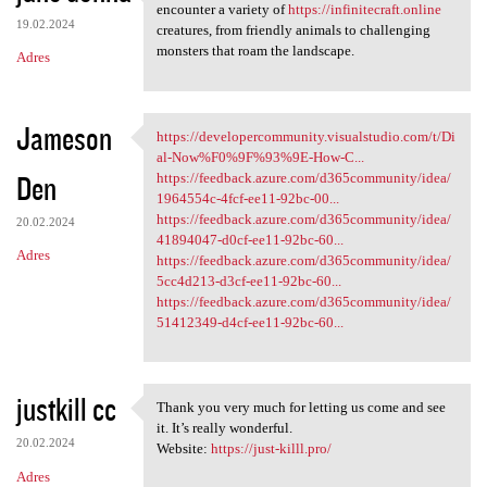
As you delve deeper into the
encounter a variety of
https://infinitecraft.online
19.02.2024
creatures, from friendly animals to challenging
monsters that roam the landscape.
Adres
Jameson
https://developercommunity.visualstudio.com/t/Di
https://developercommunity
al-Now%F0%9F%93%9E-How-C...
Den
https://feedback.azure.com/d365community/idea/
1964554c-4fcf-ee11-92bc-00...
https://feedback.azure.com/d365community/idea/
20.02.2024
41894047-d0cf-ee11-92bc-60...
Adres
https://feedback.azure.com/d365community/idea/
5cc4d213-d3cf-ee11-92bc-60...
https://feedback.azure.com/d365community/idea/
51412349-d4cf-ee11-92bc-60...
justkill cc
Thank you very much for letting us come and see
Thank you very much for
it. It’s really wonderful.
20.02.2024
Website:
https://just-killl.pro/
Adres