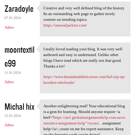
Zaradoyle
Creative and very well defined blog of the history.
Creative and very well
Its an outstanding web page to gather newly
07.01.2024
content on trending topics.
https://arsenaljackets.com/
Adres
moontextil
I really loved reading your blog. It was very well
I really loved reading your
authored and easy to understand. Unlike other
e99
blogs I have read which are really not that good.
Thanks a lot!
11.01.2024
https://www.faisalabadfabricstore.com/full-zip-up-
Adres
hoodies-wholesale/
Michal hix
Another enlightening read! Your educational blog
Another enlightening read!
is a gem for learning. Should anyone require <a
12.01.2024
href="
https://au1.globalassignmenthelp.com.au/ec
onomics-assignment-help">econo...
assignment
Adres
help</a>, count on me for expert assistance. Keep
up the fantastic work you're doing!