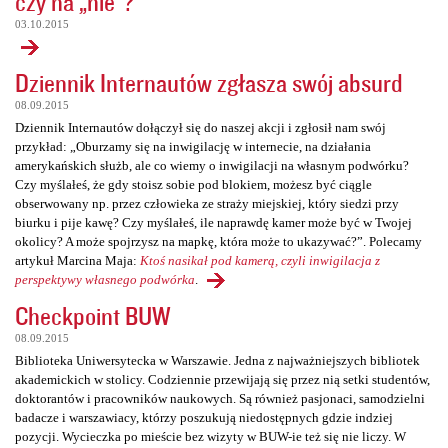
czy na „nie”?
03.10.2015
Dziennik Internautów zgłasza swój absurd
08.09.2015
Dziennik Internautów dołączył się do naszej akcji i zgłosił nam swój
przykład: „Oburzamy się na inwigilację w internecie, na działania
amerykańskich służb, ale co wiemy o inwigilacji na własnym podwórku?
Czy myślałeś, że gdy stoisz sobie pod blokiem, możesz być ciągle
obserwowany np. przez człowieka ze straży miejskiej, który siedzi przy
biurku i pije kawę? Czy myślałeś, ile naprawdę kamer może być w Twojej
okolicy? A może spojrzysz na mapkę, która może to ukazywać?”. Polecamy
artykuł Marcina Maja:
Ktoś nasikał pod kamerą, czyli inwigilacja z
perspektywy własnego podwórka
.
Checkpoint BUW
08.09.2015
Biblioteka Uniwersytecka w Warszawie. Jedna z najważniejszych bibliotek
akademickich w stolicy. Codziennie przewijają się przez nią setki studentów,
doktorantów i pracowników naukowych. Są również pasjonaci, samodzielni
badacze i warszawiacy, którzy poszukują niedostępnych gdzie indziej
pozycji. Wycieczka po mieście bez wizyty w BUW-ie też się nie liczy. W