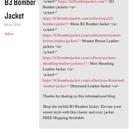
B3 Bomber
<a href="
https://b3bomberjacket.com/">
B3
<a href=" https:/
Bomber jackets </a>
Jacket
<a href="
https://b3bomberjacket.com/collections/b3-
bomber-jacket">
Mens B3 Bomber Jacket </a>
06.01.2024
<a href="
Adres
https://b3bomberjacket.com/collections/women-
brown-leather-jackets">
Women Brown Leather
jackets </a>
<a href="
https://b3bomberjacket.com/collections/men-
shearling-leather-jackets-1">
Men Shearling
Leather Jacket </a>
<a href="
https://b3bomberjacket.com/collections/distressed
-leather-jacket">
Distressed Leather Jacket </a>
Thanks for sharing us this informational blog
Shop the stylish B3 Bomber Jacket. Elevate your
winter style with this classic and cozy jacket.
FREE Shipping Available.