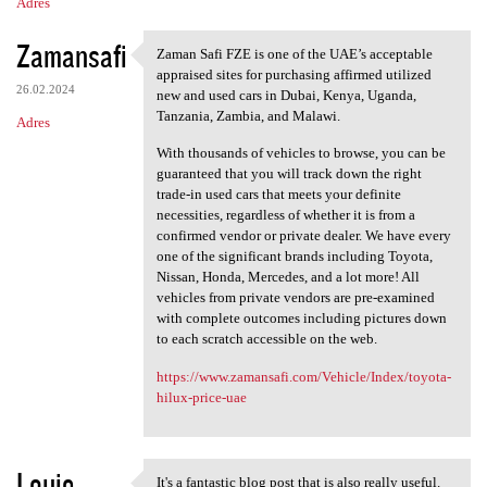
Adres
Zamansafi
Zaman Safi FZE is one of the UAE’s acceptable
Zaman Safi FZE is one of the
appraised sites for purchasing affirmed utilized
26.02.2024
new and used cars in Dubai, Kenya, Uganda,
Tanzania, Zambia, and Malawi.
Adres
With thousands of vehicles to browse, you can be
guaranteed that you will track down the right
trade-in used cars that meets your definite
necessities, regardless of whether it is from a
confirmed vendor or private dealer. We have every
one of the significant brands including Toyota,
Nissan, Honda, Mercedes, and a lot more! All
vehicles from private vendors are pre-examined
with complete outcomes including pictures down
to each scratch accessible on the web.
https://www.zamansafi.com/Vehicle/Index/toyota-
hilux-price-uae
Louie
It's a fantastic blog post that is also really useful.