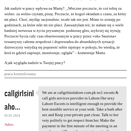
Jak nadzór w pracy wpływa na Martę?: „Wieczne poczucie, że coś robię za
wolno: za wolno czytam, piszę. Poczucie, że kogoś okradam z czasu, za który
mi płaci. Choć, myśląc racjonalnie, wcale tak nie jest. Mimo to zostaję po
godzinach, za które nikt mi nie płaci. Zauważyłam też, że stałam się o wiele
bardziej nerwowa w życiu prywatnym: podnoszę głos, szybciej się irytuję.
Poczucie bycia cały czas obserwowanym w pracy przez »oko Saurona«
towarzyszy całemu zespołowi i doprowadza do absurdalnych sytuacji:
dziewczyny wstydzą się poprawić sobie rajstopy w pokoju, bo wiedzą, że
ktoś to gdzieś zapisuje, monitoruje, ogląda” – komentuje Marta.
A jak wygląda nadzór w Twojej pracy?
praca kontrolowana
K
callgirlsinl
We are at callgirlsinlahore.com.pk no1 escorts &
We are at callgirlsinlahore
o
call girls services provider in Lahore.Our sexy
aho...
m
Lahore Escorts is intelligent enough to provide the
best sensible service at your wish. Take a bath after
e
sex and Keep your private part clean. Talk to her
05.01.2024
n
very politely to get respect from her. Make the
Adres
payment in the first minute of the meeting in an
t