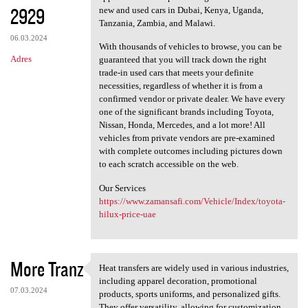
2929
new and used cars in Dubai, Kenya, Uganda,
Tanzania, Zambia, and Malawi.
06.03.2024
With thousands of vehicles to browse, you can be
Adres
guaranteed that you will track down the right
trade-in used cars that meets your definite
necessities, regardless of whether it is from a
confirmed vendor or private dealer. We have every
one of the significant brands including Toyota,
Nissan, Honda, Mercedes, and a lot more! All
vehicles from private vendors are pre-examined
with complete outcomes including pictures down
to each scratch accessible on the web.
Our Services
https://www.zamansafi.com/Vehicle/Index/toyota-
hilux-price-uae
More Tranz
Heat transfers are widely used in various industries,
Heat transfers are widely
including apparel decoration, promotional
07.03.2024
products, sports uniforms, and personalized gifts.
They offer versatility, allowing for customization