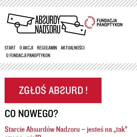
Przejdź
do
treści
START
O AKCJI
REGULAMIN
AKTUALNOŚCI
O FUNDACJI PANOPTYKON
CO NOWEGO?
Starcie Absurdów Nadzoru – jesteś na „tak”