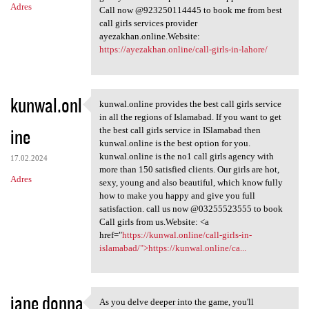
Adres
Call now @923250114445 to book me from best
call girls services provider
ayezakhan.online.Website:
https://ayezakhan.online/call-girls-in-lahore/
kunwal.onl
kunwal.online provides the best call girls service
kunwal.online provides the
in all the regions of Islamabad. If you want to get
ine
the best call girls service in ISlamabad then
kunwal.online is the best option for you.
kunwal.online is the no1 call girls agency with
17.02.2024
more than 150 satisfied clients. Our girls are hot,
Adres
sexy, young and also beautiful, which know fully
how to make you happy and give you full
satisfaction. call us now @03255523555 to book
Call girls from us.Website: <a
href="
https://kunwal.online/call-girls-in-
islamabad/">https://kunwal.online/ca...
jane donna
As you delve deeper into the game, you'll