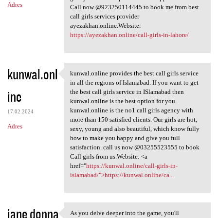
Adres
Call now @923250114445 to book me from best
call girls services provider
ayezakhan.online.Website:
https://ayezakhan.online/call-girls-in-lahore/
kunwal.onl
kunwal.online provides the best call girls service
kunwal.online provides the
in all the regions of Islamabad. If you want to get
ine
the best call girls service in ISlamabad then
kunwal.online is the best option for you.
kunwal.online is the no1 call girls agency with
17.02.2024
more than 150 satisfied clients. Our girls are hot,
Adres
sexy, young and also beautiful, which know fully
how to make you happy and give you full
satisfaction. call us now @03255523555 to book
Call girls from us.Website: <a
href="
https://kunwal.online/call-girls-in-
islamabad/">https://kunwal.online/ca...
jane donna
As you delve deeper into the game, you'll