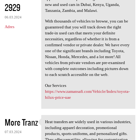
2929
new and used cars in Dubai, Kenya, Uganda,
Tanzania, Zambia, and Malawi.
06.03.2024
With thousands of vehicles to browse, you can be
Adres
guaranteed that you will track down the right
trade-in used cars that meets your definite
necessities, regardless of whether it is from a
confirmed vendor or private dealer. We have every
one of the significant brands including Toyota,
Nissan, Honda, Mercedes, and a lot more! All
vehicles from private vendors are pre-examined
with complete outcomes including pictures down
to each scratch accessible on the web.
Our Services
https://www.zamansafi.com/Vehicle/Index/toyota-
hilux-price-uae
More Tranz
Heat transfers are widely used in various industries,
Heat transfers are widely
including apparel decoration, promotional
07.03.2024
products, sports uniforms, and personalized gifts.
They offer versatility, allowing for customization