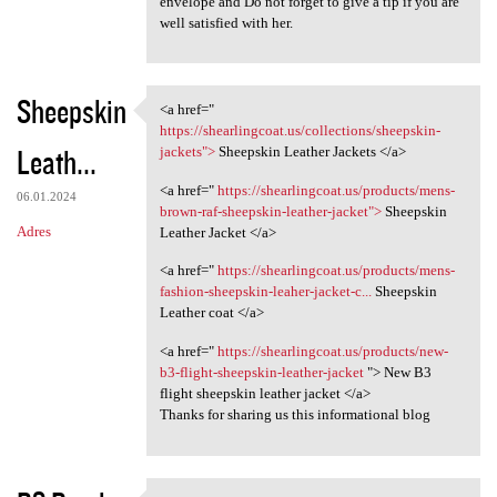
envelope and Do not forget to give a tip if you are
a
well satisfied with her.
r
z
Sheepskin
<a href="
e
<a href=" https:/
https://shearlingcoat.us/collections/sheepskin-
Leath...
jackets">
Sheepskin Leather Jackets </a>
<a href="
https://shearlingcoat.us/products/mens-
06.01.2024
brown-raf-sheepskin-leather-jacket">
Sheepskin
Adres
Leather Jacket </a>
<a href="
https://shearlingcoat.us/products/mens-
fashion-sheepskin-leaher-jacket-c...
Sheepskin
Leather coat </a>
<a href="
https://shearlingcoat.us/products/new-
b3-flight-sheepskin-leather-jacket
"> New B3
flight sheepskin leather jacket </a>
Thanks for sharing us this informational blog