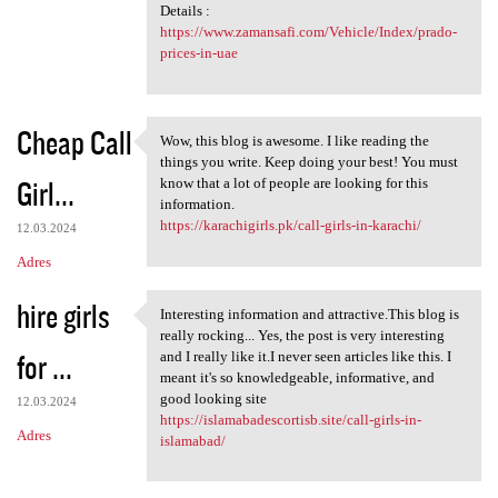
Details :
https://www.zamansafi.com/Vehicle/Index/prado-
prices-in-uae
Cheap Call
Wow, this blog is awesome. I like reading the
Wow, this blog is awesome. I
things you write. Keep doing your best! You must
Girl...
know that a lot of people are looking for this
information.
https://karachigirls.pk/call-girls-in-karachi/
12.03.2024
Adres
hire girls
Interesting information and attractive.This blog is
Interesting information and
really rocking... Yes, the post is very interesting
for ...
and I really like it.I never seen articles like this. I
meant it's so knowledgeable, informative, and
good looking site
12.03.2024
https://islamabadescortisb.site/call-girls-in-
Adres
islamabad/