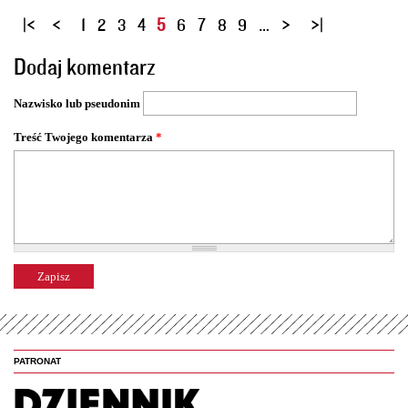
S
1
2
3
4
5
6
7
8
9
…
t
Dodaj komentarz
r
o
Nazwisko lub pseudonim
n
y
Treść Twojego komentarza
*
PATRONAT