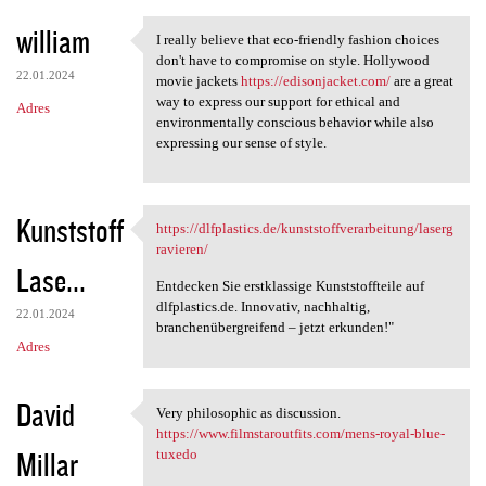
william
I really believe that eco-friendly fashion choices
I really believe that eco
don't have to compromise on style. Hollywood
22.01.2024
movie jackets
https://edisonjacket.com/
are a great
way to express our support for ethical and
Adres
environmentally conscious behavior while also
expressing our sense of style.
Kunststoff
https://dlfplastics.de/kunststoffverarbeitung/laserg
https://dlfplastics.de
ravieren/
Lase...
Entdecken Sie erstklassige Kunststoffteile auf
dlfplastics.de. Innovativ, nachhaltig,
22.01.2024
branchenübergreifend – jetzt erkunden!"
Adres
David
Very philosophic as discussion.
Very philosophic as
https://www.filmstaroutfits.com/mens-royal-blue-
Millar
tuxedo