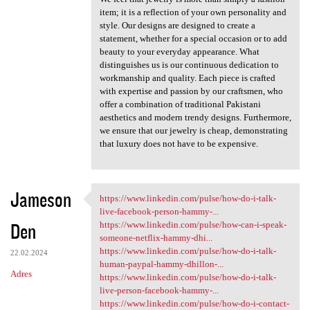
item; it is a reflection of your own personality and
style. Our designs are designed to create a
statement, whether for a special occasion or to add
beauty to your everyday appearance. What
distinguishes us is our continuous dedication to
workmanship and quality. Each piece is crafted
with expertise and passion by our craftsmen, who
offer a combination of traditional Pakistani
aesthetics and modern trendy designs. Furthermore,
we ensure that our jewelry is cheap, demonstrating
that luxury does not have to be expensive.
Jameson
https://www.linkedin.com/pulse/how-do-i-talk-
https://www.linkedin.com
live-facebook-person-hammy-...
Den
https://www.linkedin.com/pulse/how-can-i-speak-
someone-netflix-hammy-dhi...
https://www.linkedin.com/pulse/how-do-i-talk-
22.02.2024
human-paypal-hammy-dhillon-...
Adres
https://www.linkedin.com/pulse/how-do-i-talk-
live-person-facebook-hammy-...
https://www.linkedin.com/pulse/how-do-i-contact-