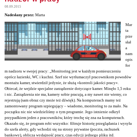
08.09.2015
Nadesłany przez:
Marta
Mar
ta
prze
słał
a
nam
opis
for
m nadzoru w swojej pracy: „Monitoring jest w każdym pomieszczeniu
oprócz łazienki, WC i kuchni. Szef nie wytłumaczył pracownikom powodów
montażu kamer, stwierdził jedynie, że służą »kontroli jakości pracy«.
Obiecał, że wejdzie specjalne zarządzenie dotyczące kamer. Minęło 1,5 roku
i nic. Zarządzenia nie ma, kamery sobie pracują, a my nawet nie wiemy, co
rejestrują (sam obraz czy może też dźwięk). Na komputerach mamy też
zamontowany program szpiegujący – wiadomo, monitoring to za mało. Na
początku nic nie wiedzieliśmy o tym programie. Jego istnienie odkrył
przypadkiem jeden z pracowników, który trochę się zna na komputerach.
Okazało się, że program robi wszystko: filtruje historię przeglądania i wysyła
do szefa alerty, gdy wchodzi się na strony prywatne (poczta, rachunek
bankowy), oblicza wydajność pracy, czas edycji jednego pliku itd.