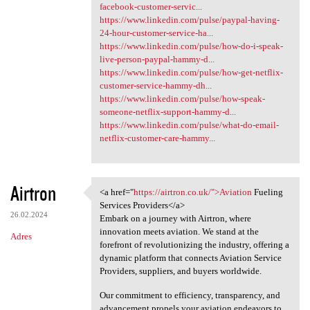
facebook-customer-servic...
https://www.linkedin.com/pulse/paypal-having-
24-hour-customer-service-ha...
https://www.linkedin.com/pulse/how-do-i-speak-
live-person-paypal-hammy-d...
https://www.linkedin.com/pulse/how-get-netflix-
customer-service-hammy-dh...
https://www.linkedin.com/pulse/how-speak-
someone-netflix-support-hammy-d...
https://www.linkedin.com/pulse/what-do-email-
netflix-customer-care-hammy...
Airtron
<a href="
https://airtron.co.uk/">Aviation
Fueling
<a href="https://airtron.co
Services Providers</a>
26.02.2024
Embark on a journey with Airtron, where
innovation meets aviation. We stand at the
Adres
forefront of revolutionizing the industry, offering a
dynamic platform that connects Aviation Service
Providers, suppliers, and buyers worldwide.
Our commitment to efficiency, transparency, and
advancement propels your aviation endeavors to