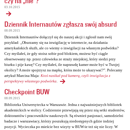
czy na „nie”?
03.10.2015
Dziennik Internautów zgłasza swój absurd
08.09.2015
Dziennik Internautów dołączył się do naszej akcji i zgłosił nam swój
przykład: „Oburzamy się na inwigilację w internecie, na działania
amerykańskich służb, ale co wiemy o inwigilacji na własnym podwórku?
Czy myślałeś, że gdy stoisz sobie pod blokiem, możesz być ciągle
obserwowany np. przez człowieka ze straży miejskiej, który siedzi przy
biurku i pije kawę? Czy myślałeś, ile naprawdę kamer może być w Twojej
okolicy? A może spojrzysz na mapkę, która może to ukazywać?”. Polecamy
artykuł Marcina Maja:
Ktoś nasikał pod kamerą, czyli inwigilacja z
perspektywy własnego podwórka
.
Checkpoint BUW
08.09.2015
Biblioteka Uniwersytecka w Warszawie. Jedna z najważniejszych bibliotek
akademickich w stolicy. Codziennie przewijają się przez nią setki studentów,
doktorantów i pracowników naukowych. Są również pasjonaci, samodzielni
badacze i warszawiacy, którzy poszukują niedostępnych gdzie indziej
pozycji. Wycieczka po mieście bez wizyty w BUW-ie też się nie liczy. W