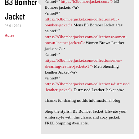
B3 Bomber
<a href="
https://b3bomberjacket.com/">
B3
<a href=" https:/
Bomber jackets </a>
Jacket
<a href="
https://b3bomberjacket.com/collections/b3-
bomber-jacket">
Mens B3 Bomber Jacket </a>
06.01.2024
<a href="
Adres
https://b3bomberjacket.com/collections/women-
brown-leather-jackets">
Women Brown Leather
jackets </a>
<a href="
https://b3bomberjacket.com/collections/men-
shearling-leather-jackets-1">
Men Shearling
Leather Jacket </a>
<a href="
https://b3bomberjacket.com/collections/distressed
-leather-jacket">
Distressed Leather Jacket </a>
Thanks for sharing us this informational blog
Shop the stylish B3 Bomber Jacket. Elevate your
winter style with this classic and cozy jacket.
FREE Shipping Available.