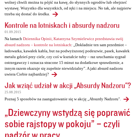
wolnej chwili można tu pójść na kawę, do słynnych ogrodów lub obejrzeć
wystawę. Wszystko dla wszystkich, od ręki i na miejscu. No tak, ale najpierw
trzeba się dostać do środka.
Kontrole na lotniskach i absurdy nadzoru
01.09.2015
Na łamach
Dziennika Opinii, Katarzyna Szymielewicz przedstawia swój
absurd nadzoru – kontrole na lotniskach
: „Dokładnie ten sam przedmiot –
ładowarka, kawałek kabla, but na podwyższonej podeszwie, pasek, kawałek
metalu gdzieś przy ciele, czy coś w kształcie tuby – raz uruchamia sygnał
ostrzegawczy i oznacza stracone 15 minut na dodatkowe sprawdzenie, a
innym razem okazuje się zupełnie niewidzialny”. A jaki absurd nadzoru
uwiera Ciebie najbardziej?
Jak wziąć udział w akcji „Absurdy Nadzoru"?
25.08.2015
Poznaj 5 sposobów na zaangażowanie się w akcję „Absurdy Nadzoru".
„Dziewczyny wstydzą się poprawić
sobie rajstopy w pokoju” – czyli
nadzór w pracy