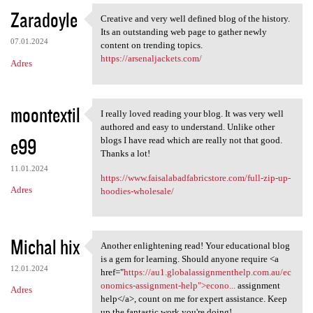
Zaradoyle
Creative and very well defined blog of the history.
Creative and very well
Its an outstanding web page to gather newly
07.01.2024
content on trending topics.
https://arsenaljackets.com/
Adres
moontextil
I really loved reading your blog. It was very well
I really loved reading your
authored and easy to understand. Unlike other
e99
blogs I have read which are really not that good.
Thanks a lot!
11.01.2024
https://www.faisalabadfabricstore.com/full-zip-up-
Adres
hoodies-wholesale/
Michal hix
Another enlightening read! Your educational blog
Another enlightening read!
is a gem for learning. Should anyone require <a
12.01.2024
href="
https://au1.globalassignmenthelp.com.au/ec
onomics-assignment-help">econo...
assignment
Adres
help</a>, count on me for expert assistance. Keep
up the fantastic work you're doing!