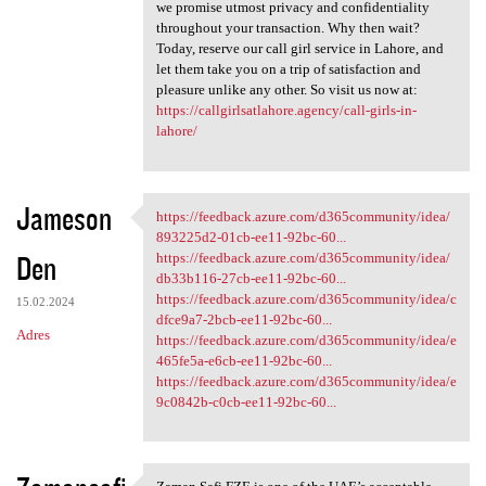
we promise utmost privacy and confidentiality
throughout your transaction. Why then wait?
Today, reserve our call girl service in Lahore, and
let them take you on a trip of satisfaction and
pleasure unlike any other. So visit us now at:
https://callgirlsatlahore.agency/call-girls-in-
lahore/
Jameson
https://feedback.azure.com/d365community/idea/
https://feedback.azure.com
893225d2-01cb-ee11-92bc-60...
Den
https://feedback.azure.com/d365community/idea/
db33b116-27cb-ee11-92bc-60...
https://feedback.azure.com/d365community/idea/c
15.02.2024
dfce9a7-2bcb-ee11-92bc-60...
Adres
https://feedback.azure.com/d365community/idea/e
465fe5a-e6cb-ee11-92bc-60...
https://feedback.azure.com/d365community/idea/e
9c0842b-c0cb-ee11-92bc-60...