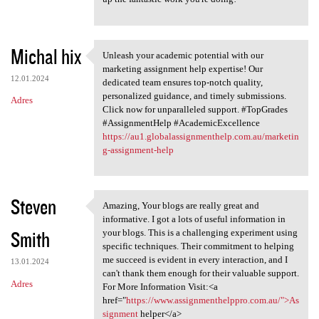
Michal hix
Unleash your academic potential with our
Unleash your academic
marketing assignment help expertise! Our
12.01.2024
dedicated team ensures top-notch quality,
personalized guidance, and timely submissions.
Adres
Click now for unparalleled support. #TopGrades
#AssignmentHelp #AcademicExcellence
https://au1.globalassignmenthelp.com.au/marketin
g-assignment-help
Steven
Amazing, Your blogs are really great and
Amazing, Your blogs are
informative. I got a lots of useful information in
Smith
your blogs. This is a challenging experiment using
specific techniques. Their commitment to helping
me succeed is evident in every interaction, and I
13.01.2024
can't thank them enough for their valuable support.
Adres
For More Information Visit:<a
href="
https://www.assignmenthelppro.com.au/">As
signment
helper</a>