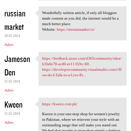
russian
Wonderfully written article, if only all bloggers
Wonderfully written article,
made content as you did, the internet would be a
market
much better place.
Website:
https://rrusianmarket.to/
20.02.2024
Adres
Jameson
https://feedback.azure.com/d365community/idea/
https://feedback.azure.com
b3fa6e78-acd0-ee11-92bc-60...
Den
https://developercommunity.visualstudio.com/t/H
ow-do-I-Talk-to-a-Live-Pe...
21.02.2024
Adres
Kween
https://kween.com.pk/
https://kween.com.pk/
21.02.2024
Kween is your one-stop shop for women's jewelry
in Pakistan, where we reinvent your style with an
Adres
outstanding range that will make you stand out.
We feel that jewelry is more than simply a fashion