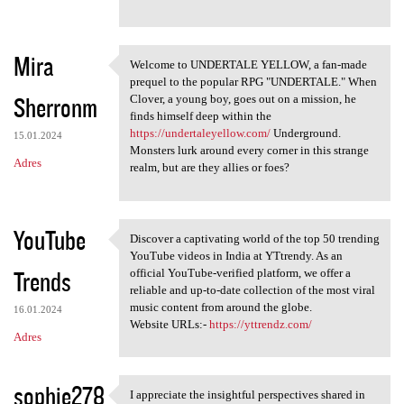
Mira
Welcome to UNDERTALE YELLOW, a fan-made
Welcome to UNDERTALE YELLOW,
prequel to the popular RPG "UNDERTALE." When
Sherronm
Clover, a young boy, goes out on a mission, he
finds himself deep within the
https://undertaleyellow.com/
Underground.
15.01.2024
Monsters lurk around every corner in this strange
Adres
realm, but are they allies or foes?
YouTube
Discover a captivating world of the top 50 trending
Discover a captivating world
YouTube videos in India at YTtrendy. As an
Trends
official YouTube-verified platform, we offer a
reliable and up-to-date collection of the most viral
music content from around the globe.
16.01.2024
Website URLs:-
https://yttrendz.com/
Adres
sophie278
I appreciate the insightful perspectives shared in