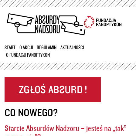
Przejdź
do
treści
START
O AKCJI
REGULAMIN
AKTUALNOŚCI
O FUNDACJI PANOPTYKON
CO NOWEGO?
Starcie Absurdów Nadzoru – jesteś na „tak”