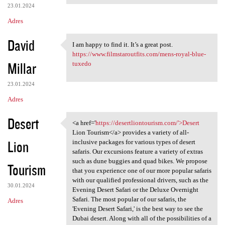
23.01.2024
Adres
David
I am happy to find it. It’s a great post.
I am happy to find it. It’s a
https://www.filmstaroutfits.com/mens-royal-blue-
Millar
tuxedo
23.01.2024
Adres
Desert
<a href='
https://desertliontourism.com/'>Desert
<a href='https:/
Lion Tourism</a> provides a variety of all-
Lion
inclusive packages for various types of desert
safaris. Our excursions feature a variety of extras
such as dune buggies and quad bikes. We propose
Tourism
that you experience one of our more popular safaris
with our qualified professional drivers, such as the
30.01.2024
Evening Desert Safari or the Deluxe Overnight
Safari. The most popular of our safaris, the
Adres
'Evening Desert Safari,' is the best way to see the
Dubai desert. Along with all of the possibilities of a