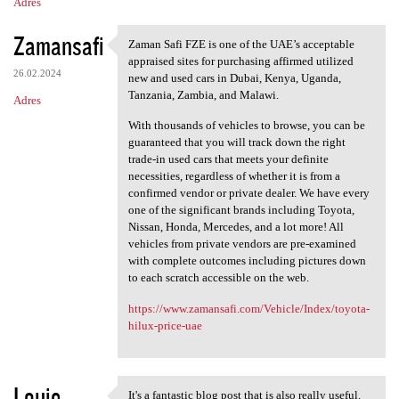
Adres
Zamansafi
Zaman Safi FZE is one of the UAE’s acceptable
Zaman Safi FZE is one of the
appraised sites for purchasing affirmed utilized
26.02.2024
new and used cars in Dubai, Kenya, Uganda,
Tanzania, Zambia, and Malawi.
Adres
With thousands of vehicles to browse, you can be
guaranteed that you will track down the right
trade-in used cars that meets your definite
necessities, regardless of whether it is from a
confirmed vendor or private dealer. We have every
one of the significant brands including Toyota,
Nissan, Honda, Mercedes, and a lot more! All
vehicles from private vendors are pre-examined
with complete outcomes including pictures down
to each scratch accessible on the web.
https://www.zamansafi.com/Vehicle/Index/toyota-
hilux-price-uae
Louie
It's a fantastic blog post that is also really useful.