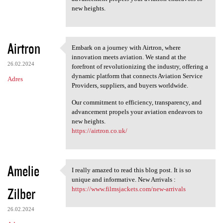
new heights.
Airtron
Embark on a journey with Airtron, where
Embark on a journey with
innovation meets aviation. We stand at the
26.02.2024
forefront of revolutionizing the industry, offering a
dynamic platform that connects Aviation Service
Adres
Providers, suppliers, and buyers worldwide.
Our commitment to efficiency, transparency, and
advancement propels your aviation endeavors to
new heights.
https://airtron.co.uk/
Amelie
I really amazed to read this blog post. It is so
I really amazed to read this
unique and informative. New Arrivals :
Zilber
https://www.filmsjackets.com/new-arrivals
26.02.2024