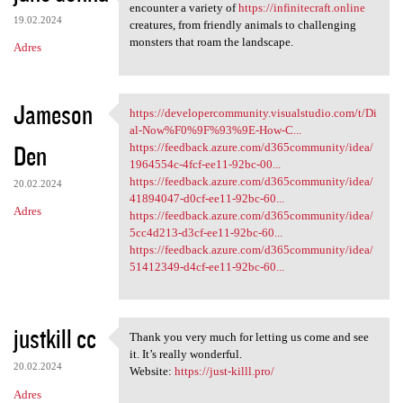
As you delve deeper into the
encounter a variety of
https://infinitecraft.online
19.02.2024
creatures, from friendly animals to challenging
monsters that roam the landscape.
Adres
Jameson
https://developercommunity.visualstudio.com/t/Di
https://developercommunity
al-Now%F0%9F%93%9E-How-C...
Den
https://feedback.azure.com/d365community/idea/
1964554c-4fcf-ee11-92bc-00...
https://feedback.azure.com/d365community/idea/
20.02.2024
41894047-d0cf-ee11-92bc-60...
Adres
https://feedback.azure.com/d365community/idea/
5cc4d213-d3cf-ee11-92bc-60...
https://feedback.azure.com/d365community/idea/
51412349-d4cf-ee11-92bc-60...
justkill cc
Thank you very much for letting us come and see
Thank you very much for
it. It’s really wonderful.
20.02.2024
Website:
https://just-killl.pro/
Adres