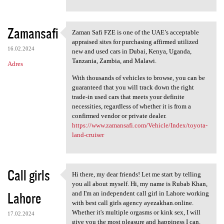
Zamansafi
Zaman Safi FZE is one of the UAE’s acceptable
Zaman Safi FZE is one of the
appraised sites for purchasing affirmed utilized
16.02.2024
new and used cars in Dubai, Kenya, Uganda,
Tanzania, Zambia, and Malawi.
Adres
With thousands of vehicles to browse, you can be
guaranteed that you will track down the right
trade-in used cars that meets your definite
necessities, regardless of whether it is from a
confirmed vendor or private dealer.
https://www.zamansafi.com/Vehicle/Index/toyota-
land-cruiser
Call girls
Hi there, my dear friends! Let me start by telling
Hi there, my dear friends!
you all about myself. Hi, my name is Rubab Khan,
Lahore
and I'm an independent call girl in Lahore working
with best call girls agency ayezakhan.online.
Whether it's multiple orgasms or kink sex, I will
17.02.2024
give you the most pleasure and happiness I can.