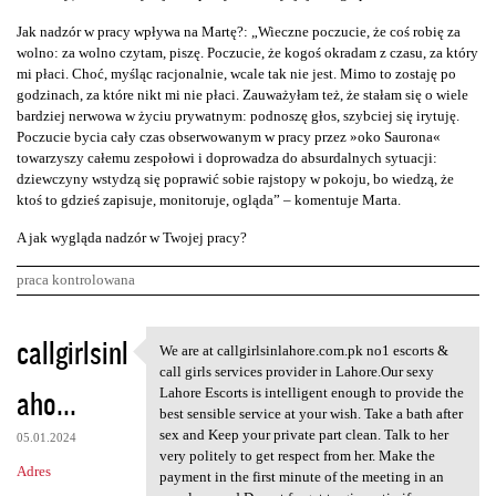
Jak nadzór w pracy wpływa na Martę?: „Wieczne poczucie, że coś robię za
wolno: za wolno czytam, piszę. Poczucie, że kogoś okradam z czasu, za który
mi płaci. Choć, myśląc racjonalnie, wcale tak nie jest. Mimo to zostaję po
godzinach, za które nikt mi nie płaci. Zauważyłam też, że stałam się o wiele
bardziej nerwowa w życiu prywatnym: podnoszę głos, szybciej się irytuję.
Poczucie bycia cały czas obserwowanym w pracy przez »oko Saurona«
towarzyszy całemu zespołowi i doprowadza do absurdalnych sytuacji:
dziewczyny wstydzą się poprawić sobie rajstopy w pokoju, bo wiedzą, że
ktoś to gdzieś zapisuje, monitoruje, ogląda” – komentuje Marta.
A jak wygląda nadzór w Twojej pracy?
praca kontrolowana
K
callgirlsinl
We are at callgirlsinlahore.com.pk no1 escorts &
We are at callgirlsinlahore
o
call girls services provider in Lahore.Our sexy
aho...
m
Lahore Escorts is intelligent enough to provide the
best sensible service at your wish. Take a bath after
e
sex and Keep your private part clean. Talk to her
05.01.2024
n
very politely to get respect from her. Make the
Adres
payment in the first minute of the meeting in an
t