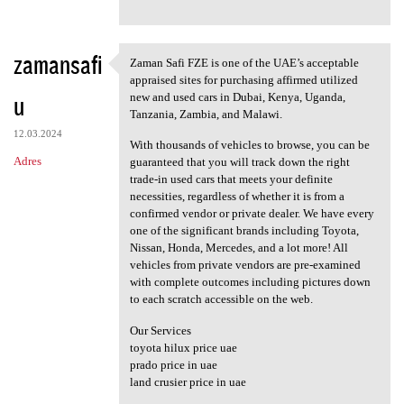
zamansafi
Zaman Safi FZE is one of the UAE’s acceptable
Zaman Safi FZE is one of the
appraised sites for purchasing affirmed utilized
u
new and used cars in Dubai, Kenya, Uganda,
Tanzania, Zambia, and Malawi.
12.03.2024
With thousands of vehicles to browse, you can be
Adres
guaranteed that you will track down the right
trade-in used cars that meets your definite
necessities, regardless of whether it is from a
confirmed vendor or private dealer. We have every
one of the significant brands including Toyota,
Nissan, Honda, Mercedes, and a lot more! All
vehicles from private vendors are pre-examined
with complete outcomes including pictures down
to each scratch accessible on the web.
Our Services
toyota hilux price uae
prado price in uae
land crusier price in uae