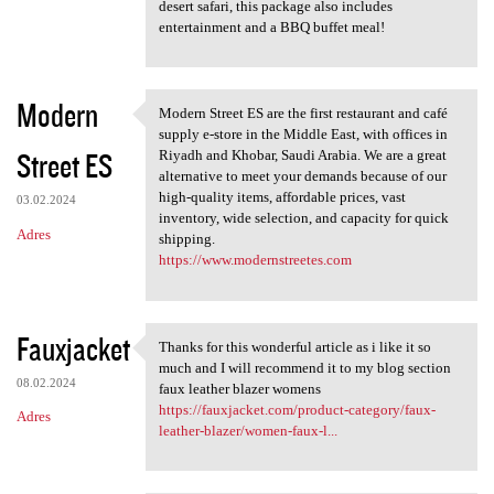
desert safari, this package also includes
entertainment and a BBQ buffet meal!
Modern
Modern Street ES are the first restaurant and café
Modern Street ES are the
supply e-store in the Middle East, with offices in
Street ES
Riyadh and Khobar, Saudi Arabia. We are a great
alternative to meet your demands because of our
high-quality items, affordable prices, vast
03.02.2024
inventory, wide selection, and capacity for quick
Adres
shipping.
https://www.modernstreetes.com
Fauxjacket
Thanks for this wonderful article as i like it so
Thanks for this wonderful
much and I will recommend it to my blog section
08.02.2024
faux leather blazer womens
https://fauxjacket.com/product-category/faux-
Adres
leather-blazer/women-faux-l...