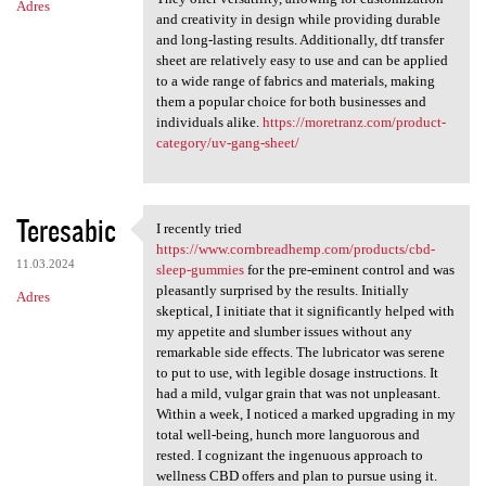
Adres
and creativity in design while providing durable
and long-lasting results. Additionally, dtf transfer
sheet are relatively easy to use and can be applied
to a wide range of fabrics and materials, making
them a popular choice for both businesses and
individuals alike.
https://moretranz.com/product-
category/uv-gang-sheet/
Teresabic
I recently tried
I recently tried https://www
https://www.cornbreadhemp.com/products/cbd-
11.03.2024
sleep-gummies
for the pre-eminent control and was
pleasantly surprised by the results. Initially
Adres
skeptical, I initiate that it significantly helped with
my appetite and slumber issues without any
remarkable side effects. The lubricator was serene
to put to use, with legible dosage instructions. It
had a mild, vulgar grain that was not unpleasant.
Within a week, I noticed a marked upgrading in my
total well-being, hunch more languorous and
rested. I cognizant the ingenuous approach to
wellness CBD offers and plan to pursue using it.