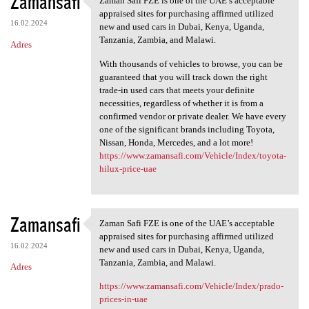
Zamansafi
Zaman Safi FZE is one of the UAE’s acceptable
Zaman Safi FZE is one of the
appraised sites for purchasing affirmed utilized
16.02.2024
new and used cars in Dubai, Kenya, Uganda,
Tanzania, Zambia, and Malawi.
Adres
With thousands of vehicles to browse, you can be
guaranteed that you will track down the right
trade-in used cars that meets your definite
necessities, regardless of whether it is from a
confirmed vendor or private dealer. We have every
one of the significant brands including Toyota,
Nissan, Honda, Mercedes, and a lot more!
https://www.zamansafi.com/Vehicle/Index/toyota-
hilux-price-uae
Zamansafi
Zaman Safi FZE is one of the UAE’s acceptable
Zaman Safi FZE is one of the
appraised sites for purchasing affirmed utilized
16.02.2024
new and used cars in Dubai, Kenya, Uganda,
Tanzania, Zambia, and Malawi.
Adres
https://www.zamansafi.com/Vehicle/Index/prado-
prices-in-uae