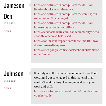
Jameson
https://www.linkedin.com/pulse/how-do-i-talk-
https://www.linkedin.com
live-facebook-person-hammy-...
Den
https://www.linkedin.com/pulse/how-can-i-speak-
someone-netflix-hammy-dhi...
https://www.linkedin.com/pulse/how-do-i-talk-
13.02.2024
human-paypal-hammy-dhillon-...
Adres
https://feedback.azure.com/d365community/idea/a
48e08bc-a6c6-ee11-92bc-60...
https://forum.squarespace.com/topic/264101-how-
do-i-talk-to-a-live-perso...
https://sites.google.com/view/facebookcustomerse
rvices/home
Johnson
It is truly a well-researched content and excellent
It is truly a well-researched
wording. I got so engaged in this material that I
14.02.2024
couldn’t wait reading. I am impressed with your
work and skill.
Adres
https://www.topvoucherscode.co.uk/nike-discount-
voucher-code