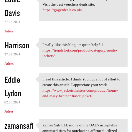
It's a fantastic blog post
Visit the best vouchers deals site.
Davis
https://gogetdeals.co.uk/
27.02.2024
Adres
Harrison
I really like this blog, its quite helpful.
I really like this blog, its
https://trendsfort.com/product-category/suede-
27.02.2024
jackets/
Adres
Eddie
I read this article. I think You put a lot of effort to
I read this article. I think
create this article. I appreciate your work.
Lydon
https://www.jacketsmasters.com/product/home-
and-away-heather-fraser-jacket/
02.03.2024
Adres
zamansafi
Zaman Safi FZE is one of the UAE’s acceptable
Zaman Safi FZE is one of the
appraised sites for purchasing affirmed utilized