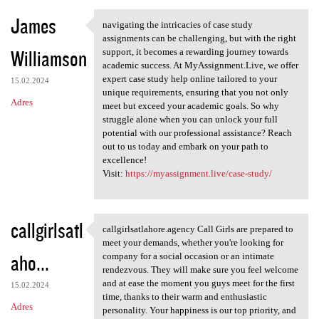
James
navigating the intricacies of case study
navigating the intricacies of
assignments can be challenging, but with the right
Williamson
support, it becomes a rewarding journey towards
academic success. At MyAssignment.Live, we offer
expert case study help online tailored to your
15.02.2024
unique requirements, ensuring that you not only
Adres
meet but exceed your academic goals. So why
struggle alone when you can unlock your full
potential with our professional assistance? Reach
out to us today and embark on your path to
excellence!
Visit:
https://myassignment.live/case-study/
callgirlsatl
callgirlsatlahore.agency Call Girls are prepared to
callgirlsatlahore.agency Call
meet your demands, whether you're looking for
aho...
company for a social occasion or an intimate
rendezvous. They will make sure you feel welcome
and at ease the moment you guys meet for the first
15.02.2024
time, thanks to their warm and enthusiastic
Adres
personality. Your happiness is our top priority, and