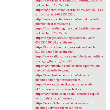
https://www.malaysialistings.com/listings/escorts-
in-karachi-03255353666...
https://www.brownbook.net/business/52590204/es
corts-in-karachi-032553536...
http://www.growplumbing.com/sindh/karachi/best-
plumber-near-me/escorts-i...
https://businesslistingplus.com/classified/escorts-
in-karachi-0325535366...
https://vppages.com/listing/escorts-in-karachi-
03255353666-karachifeastc...
https://feemeet.com/listing/escorts-in-karachi-
03255353666-karachifeastc...
https://www.callupcontact.com/b/businessprofile/e
scorts_in_Karachi_%7C%7...
https://www.fixerhub.com/islamabad/professional-
service/islamabad-escort...
https://www.losbanoslocal.com/islamabad-
pk/clubs-and-organizations/islam...
https://www.nextbizmaker.com/islamabad-
pk/business-services/islamabad-es...
https://www.dennisdemo.com/islamabad-capital-
territory/islamabad/beauty-...
https://www.242hub.com/islamabad/event-
planning-services/islamabad-escor...