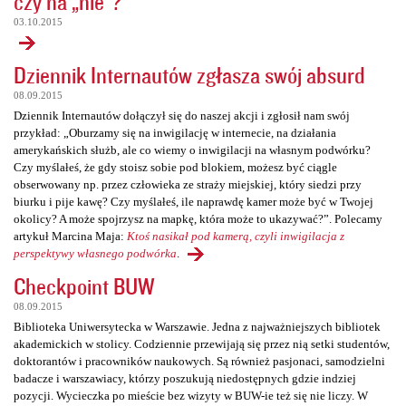
czy na „nie”?
03.10.2015
Dziennik Internautów zgłasza swój absurd
08.09.2015
Dziennik Internautów dołączył się do naszej akcji i zgłosił nam swój
przykład: „Oburzamy się na inwigilację w internecie, na działania
amerykańskich służb, ale co wiemy o inwigilacji na własnym podwórku?
Czy myślałeś, że gdy stoisz sobie pod blokiem, możesz być ciągle
obserwowany np. przez człowieka ze straży miejskiej, który siedzi przy
biurku i pije kawę? Czy myślałeś, ile naprawdę kamer może być w Twojej
okolicy? A może spojrzysz na mapkę, która może to ukazywać?”. Polecamy
artykuł Marcina Maja:
Ktoś nasikał pod kamerą, czyli inwigilacja z
perspektywy własnego podwórka
.
Checkpoint BUW
08.09.2015
Biblioteka Uniwersytecka w Warszawie. Jedna z najważniejszych bibliotek
akademickich w stolicy. Codziennie przewijają się przez nią setki studentów,
doktorantów i pracowników naukowych. Są również pasjonaci, samodzielni
badacze i warszawiacy, którzy poszukują niedostępnych gdzie indziej
pozycji. Wycieczka po mieście bez wizyty w BUW-ie też się nie liczy. W