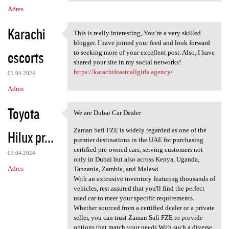
Adres
Karachi
This is really interesting, You’re a very skilled
This is really interesting,
blogger. I have joined your feed and look forward
escorts
to seeking more of your excellent post. Also, I have
shared your site in my social networks!
https://karachifeastcallgirls.agency/
01.04.2024
Adres
Toyota
We are Dubai Car Dealer
We are Dubai Car Dealer
Zaman Safi FZE is widely regarded as one of the
Hilux pr...
premier destinations in the UAE for purchasing
certified pre-owned cars, serving customers not
03.04.2024
only in Dubai but also across Kenya, Uganda,
Adres
Tanzania, Zambia, and Malawi.
With an extensive inventory featuring thousands of
vehicles, rest assured that you'll find the perfect
used car to meet your specific requirements.
Whether sourced from a certified dealer or a private
seller, you can trust Zaman Safi FZE to provide
options that match your needs.With such a diverse