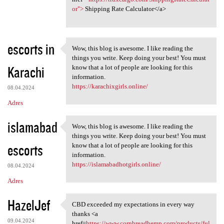
or">
Shipping Rate Calculator</a>
escorts in
Wow, this blog is awesome. I like reading the
Wow, this blog is awesome. I
things you write. Keep doing your best! You must
Karachi
know that a lot of people are looking for this
information.
https://karachixgirls.online/
08.04.2024
Adres
islamabad
Wow, this blog is awesome. I like reading the
Wow, this blog is awesome. I
things you write. Keep doing your best! You must
escorts
know that a lot of people are looking for this
information.
https://islamabadhotgirls.online/
08.04.2024
Adres
HazelJef
CBD exceeded my expectations in every way
CBD exceeded my expectations
thanks <a
09.04.2024
href=
https://www.cornbreadhemp.com/products/ful