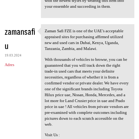
with the newest styles by wearing this item into
your ensemble and succeeding in them.
zamansafi
Zaman Safi FZE is one of the UAE’s acceptable
Zaman Safi FZE is one of the
appraised sites for purchasing affirmed utilized
u
new and used cars in Dubai, Kenya, Uganda,
Tanzania, Zambia, and Malawi.
19.03.2024
With thousands of vehicles to browse, you can be
Adres
guaranteed that you will track down the right
trade-in used cars that meets your definite
necessities, regardless of whether it is from a
confirmed vendor or private dealer. We have every
one of the significant brands including Toyota
Hilux price uae, Nissan, Honda, Mercedes, and a
lot more for Land Crusier price in uae and Prado
price in uae ! All vehicles from private vendors are
pre-examined with complete outcomes including
pictures down to each scratch accessible on the
web.
Visit Us :