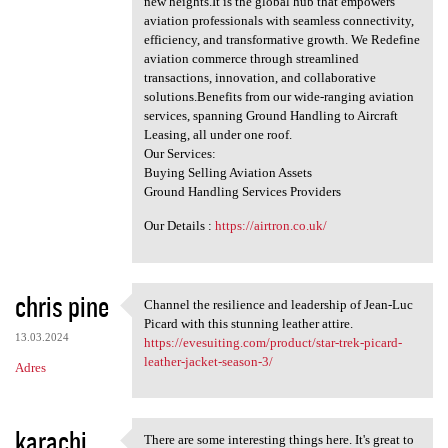
new heights.It is the global hub that empowers
a
aviation professionals with seamless connectivity,
efficiency, and transformative growth. We Redefine
r
aviation commerce through streamlined
z
transactions, innovation, and collaborative
solutions.Benefits from our wide-ranging aviation
e
services, spanning Ground Handling to Aircraft
Leasing, all under one roof.
Our Services:
Buying Selling Aviation Assets
Ground Handling Services Providers
Our Details :
https://airtron.co.uk/
chris pine
Channel the resilience and leadership of Jean-Luc
Channel the resilience and
Picard with this stunning leather attire.
13.03.2024
https://evesuiting.com/product/star-trek-picard-
leather-jacket-season-3/
Adres
karachi
There are some interesting things here. It's great to