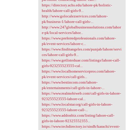
https://directory.achs.edu/lahore-pk/holistic-
health/lahore-call-girls-9...
http://www.golocalezservices.com/lahore-
pk/business-1/lahore-call-girls-...
http://www.247globalbusinesssolutions.com/lahor
e-pk/local-services/lahor...
https://www.preferredprofessionals.com/lahore-
pk/event-services/lahore-c...
https://www.finditangeles.com/punjab/lahore/servi
ces/lahore-call-girls-9...
https://www.getlisteduae.com/listings/lahore-call-
girls-923255523555-cal...
https://www.localhomeservicepros.com/lahore-
pk/event-services/call-girls...
https://www.bestincom.com/lahore-
pk/entertainments/call-girls-in-lahore-...
https://www.realmobiweb.com/call-girls-in-lahore-
923255523555-lahore-cal...
https://www.localstar.org/call-girls-in-lahore-
923255523555-lahore-call-...
https://www.addonbiz.com/listing/lahore-call-
girls-in-lahore-92325552355...
https://www.techdirectory.io/sindh/karachi/event-