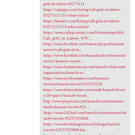
girls-in-lahore-03273111...
https://vppages.com/listing/call-girls-in-lahore-
03273111153-sehar-online/
https://feemeet.com/listing/call-girls-in-lahore-
03273111153-sehar-online/
https://www.callupcontact.com/b/businessprofile/
Call_girls_in_Lahore_%7C...
https://www.fixerhub.com/lahore-pk/professional-
service/call-girls-in-la...
https://www.fixerhub.com/karachi-pk/professional-
service/karachi-escorts...
https://www.losbanoslocal.com/karachi/clubs-and-
organizations/karachi-es...
https://www.nextbizmaker.com/business-
services/karachi-escorts-032553536...
https://www.dennisdemo.com/sindh/karachi/beaut
y-20-spas-1/karachi-escort...
http://www.peeplocal.com/karachi/entertainment-
media/karachi-escorts-032...
https://www.242hub.com/karachi/entertainment/ka
rachi-escorts-03255353666...
https://www.freelistingindia.in/listings/karachi-
escorts-03255353666-kar...