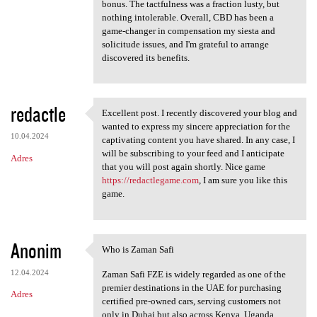
bonus. The tactfulness was a fraction lusty, but
nothing intolerable. Overall, CBD has been a
game-changer in compensation my siesta and
solicitude issues, and I'm grateful to arrange
discovered its benefits.
redactle
Excellent post. I recently discovered your blog and
Excellent post. I recently
wanted to express my sincere appreciation for the
10.04.2024
captivating content you have shared. In any case, I
will be subscribing to your feed and I anticipate
Adres
that you will post again shortly. Nice game
https://redactlegame.com
, I am sure you like this
game.
Anonim
Who is Zaman Safi
Who is Zaman Safi
12.04.2024
Zaman Safi FZE is widely regarded as one of the
premier destinations in the UAE for purchasing
Adres
certified pre-owned cars, serving customers not
only in Dubai but also across Kenya, Uganda,