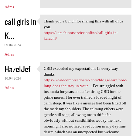
Adres
call girls in
Thank you a bunch for sharing this with all of us
Thank you a bunch for sharing
you.
K...
https://karachihotservice.online/call-girls-in-
karachi/
09.04.2024
Adres
HazelJef
CBD exceeded my expectations in every way
CBD exceeded my expectations
thanks
10.04.2024
https://www.cornbreadhemp.com/blogs/learn/how-
long-does-thc-stay-in-your...
. I've struggled with
Adres
insomnia for years, and after tiring CBD for the
prime mores, I for ever trained a loaded night of
calm sleep. It was like a arrange had been lifted off
the mark my shoulders. The calming effects were
gentle still sage, allowing me to drift afar
obviously without sensibilities woozy the next
morning. I also noticed a reduction in my daytime
desire, which was an unexpected but welcome