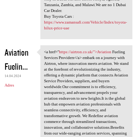
Tanzania, Zambia, and Malawi.We are no 1 Dubai
Car Dealer.
Buy Toyota Cars :
https://www.zamansafi.com/Vehicle/Index/toyota-
hilux-price-uae
Aviation
<a href="
https://airtron.co.uk/">Aviation
Fueling
<a href="https://airtron.co
Services Providers</a> embark on a journey with
Fuelin...
Airtron, where innovation meets aviation. We stand
at the forefront of revolutionizing the industry,
offering a dynamic platform that connects Aviation
14.04.2024
Service Providers, suppliers, and buyers
Adres
worldwide.Our commitment is to efficiency,
transparency, and advancement propels your
aviation endeavors to new heights.It is the global
hub that empowers aviation professionals with
seamless connectivity, efficiency, and
transformative growth. We Redefine aviation
commerce through streamlined transactions,
innovation, and collaborative solutions.Benefits
from our wide-ranging aviation services, spanning