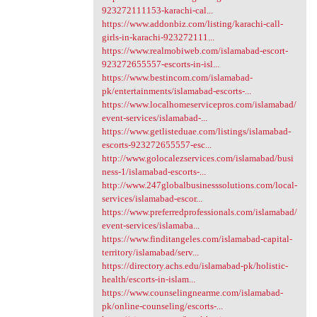
923272111153-karachi-cal...
https://www.addonbiz.com/listing/karachi-call-
girls-in-karachi-923272111...
https://www.realmobiweb.com/islamabad-escort-
923272655557-escorts-in-isl...
https://www.bestincom.com/islamabad-
pk/entertainments/islamabad-escorts-...
https://www.localhomeservicepros.com/islamabad/
event-services/islamabad-...
https://www.getlisteduae.com/listings/islamabad-
escorts-923272655557-esc...
http://www.golocalezservices.com/islamabad/busi
ness-1/islamabad-escorts-...
http://www.247globalbusinesssolutions.com/local-
services/islamabad-escor...
https://www.preferredprofessionals.com/islamabad/
event-services/islamaba...
https://www.finditangeles.com/islamabad-capital-
territory/islamabad/serv...
https://directory.achs.edu/islamabad-pk/holistic-
health/escorts-in-islam...
https://www.counselingnearme.com/islamabad-
pk/online-counseling/escorts-...