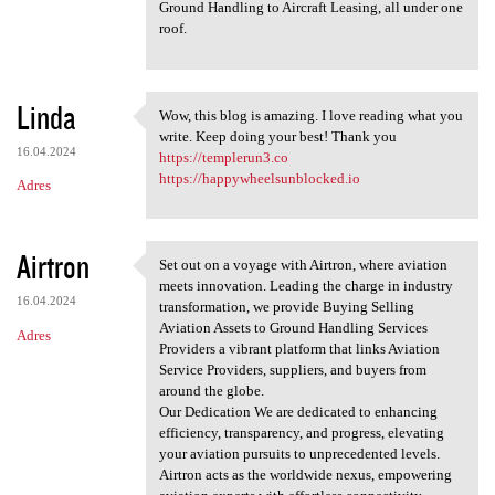
Ground Handling to Aircraft Leasing, all under one
roof.
Linda
Wow, this blog is amazing. I love reading what you
Wow, this blog is amazing. I
write. Keep doing your best! Thank you
16.04.2024
https://templerun3.co
https://happywheelsunblocked.io
Adres
Airtron
Set out on a voyage with Airtron, where aviation
Set out on a voyage with
meets innovation. Leading the charge in industry
16.04.2024
transformation, we provide Buying Selling
Aviation Assets to Ground Handling Services
Adres
Providers a vibrant platform that links Aviation
Service Providers, suppliers, and buyers from
around the globe.
Our Dedication We are dedicated to enhancing
efficiency, transparency, and progress, elevating
your aviation pursuits to unprecedented levels.
Airtron acts as the worldwide nexus, empowering