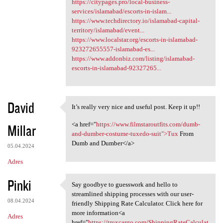
https://citypages.pro/local-business-
services/islamabad/escorts-in-islam...
https://www.techdirectory.io/islamabad-capital-
territory/islamabad/event...
https://www.localstar.org/escorts-in-islamabad-
923272655557-islamabad-es...
https://www.addonbiz.com/listing/islamabad-
escorts-in-islamabad-92327265...
David
It’s really very nice and useful post. Keep it up!!
It’s really very nice and
<a href="
https://www.filmstaroutfits.com/dumb-
Millar
and-dumber-costume-tuxedo-suit">Tux
From
Dumb and Dumber</a>
05.04.2024
Adres
Pinki
Say goodbye to guesswork and hello to
Say goodbye to guesswork and
streamlined shipping processes with our user-
08.04.2024
friendly Shipping Rate Calculator. Click here for
more information<a
Adres
href="
https://truxcargo.com/ShippingRateCalculat