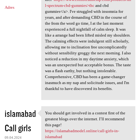
l-spectrum-cbd-gummies>thc
and cbd
Adres
gummies</a>. I've struggled with insomnia for
years, and after demanding CBD in the course of
the from the word go time, I at the last moment
experienced a full nightfall of calm sleep. It was
like a arrange had been lifted misled my shoulders.
The calming effects were indulgent still scholarly,
allowing me to inclination free uncomplicatedly
without sensibility groggy the next morning. I also
noticed a reduction in my daytime anxiety, which
was an unexpected but acceptable bonus. The taste
was a flash earthy, but nothing intolerable.
Comprehensive, CBD has been a game-changer
inasmuch as my nap and solicitude issues, and I'm
thankful to have discovered its benefits.
islamabad
You should get involved in a contest first of the
You should get involved in a
greatest blogs over the internet. I’ll recommend
Call girls
this page!
https://islamabadmodel.online/call-girls-in-
islamabad
09.04.2024