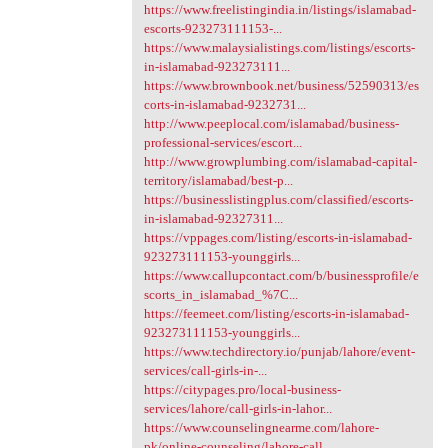
https://www.freelistingindia.in/listings/islamabad-
escorts-923273111153-...
https://www.malaysialistings.com/listings/escorts-
in-islamabad-923273111...
https://www.brownbook.net/business/52590313/es
corts-in-islamabad-9232731...
http://www.peeplocal.com/islamabad/business-
professional-services/escort...
http://www.growplumbing.com/islamabad-capital-
territory/islamabad/best-p...
https://businesslistingplus.com/classified/escorts-
in-islamabad-92327311...
https://vppages.com/listing/escorts-in-islamabad-
923273111153-younggirls...
https://www.callupcontact.com/b/businessprofile/e
scorts_in_islamabad_%7C...
https://feemeet.com/listing/escorts-in-islamabad-
923273111153-younggirls...
https://www.techdirectory.io/punjab/lahore/event-
services/call-girls-in-...
https://citypages.pro/local-business-
services/lahore/call-girls-in-lahor...
https://www.counselingnearme.com/lahore-
pk/online-counseling/lahore-call...