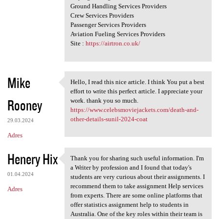
Ground Handling Services Providers
Crew Services Providers
Passenger Services Providers
Aviation Fueling Services Providers
Site :
https://airtron.co.uk/
Mike
Hello, I read this nice article. I think You put a best
Hello, I read this nice
effort to write this perfect article. I appreciate your
Rooney
work. thank you so much.
https://www.celebsmoviejackets.com/death-and-
other-details-sunil-2024-coat
29.03.2024
Adres
Henery Hix
Thank you for sharing such useful information. I'm
Thank you for sharing such
a Writer by profession and I found that today's
01.04.2024
students are very curious about their assignments. I
recommend them to take assignment Help services
Adres
from experts. There are some online platforms that
offer statistics assignment help to students in
Australia. One of the key roles within their team is