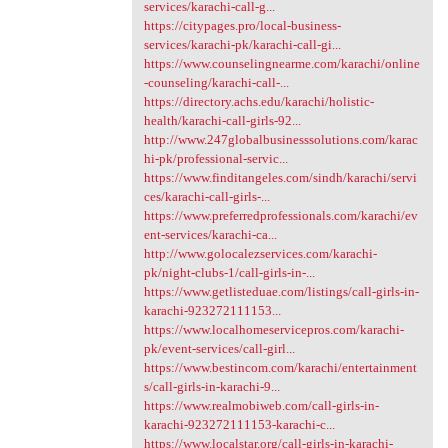
services/karachi-call-g...
https://citypages.pro/local-business-
services/karachi-pk/karachi-call-gi...
https://www.counselingnearme.com/karachi/online
-counseling/karachi-call-...
https://directory.achs.edu/karachi/holistic-
health/karachi-call-girls-92...
http://www.247globalbusinesssolutions.com/karac
hi-pk/professional-servic...
https://www.finditangeles.com/sindh/karachi/servi
ces/karachi-call-girls-...
https://www.preferredprofessionals.com/karachi/ev
ent-services/karachi-ca...
http://www.golocalezservices.com/karachi-
pk/night-clubs-1/call-girls-in-...
https://www.getlisteduae.com/listings/call-girls-in-
karachi-923272111153...
https://www.localhomeservicepros.com/karachi-
pk/event-services/call-girl...
https://www.bestincom.com/karachi/entertainment
s/call-girls-in-karachi-9...
https://www.realmobiweb.com/call-girls-in-
karachi-923272111153-karachi-c...
https://www.localstar.org/call-girls-in-karachi-