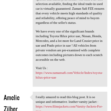
selection available, finding the ideal trade-in used
car is virtually guaranteed. Zaman Safi FZE ensures
that every vehicle meets high standards of quality
and reliability, offering peace of mind to buyers
regardless of the seller's status.
We have every one of the significant brands
including Toyota Hilux price uae, Nissan, Honda,
Mercedes, and a lot more for Land Crusier price in
uae and Prado price in uae ! All vehicles from
private vendors are pre-examined with complete
outcomes including pictures down to each scratch
accessible on the web.
Visit Us :
https://www.zamansafi.com/Vehicle/Index/toyota-
hilux-price-uae
Amelie
I really amazed to read this blog post. It is so
I really amazed to read this
unique and informative. leather varsity jacket :
Zilber
https://www.filmsjackets.com/Varsity-Jackets-For-