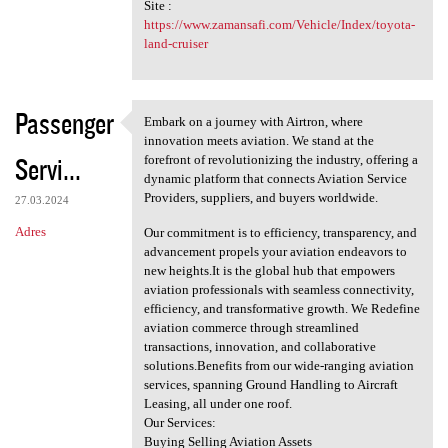
Site :
https://www.zamansafi.com/Vehicle/Index/toyota-
land-cruiser
Passenger
Embark on a journey with Airtron, where
Embark on a journey with
innovation meets aviation. We stand at the
Servi...
forefront of revolutionizing the industry, offering a
dynamic platform that connects Aviation Service
Providers, suppliers, and buyers worldwide.
27.03.2024
Adres
Our commitment is to efficiency, transparency, and
advancement propels your aviation endeavors to
new heights.It is the global hub that empowers
aviation professionals with seamless connectivity,
efficiency, and transformative growth. We Redefine
aviation commerce through streamlined
transactions, innovation, and collaborative
solutions.Benefits from our wide-ranging aviation
services, spanning Ground Handling to Aircraft
Leasing, all under one roof.
Our Services:
Buying Selling Aviation Assets