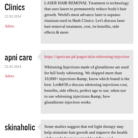
LASER HAIR REMOVAL Treatment is technology
Clinics
that uses lasers to permanently reduce body's hair
growth. World's most advance laser is soprano
22.03.2024
titanium used in Hash Clinics. Let's discuss laser
Adres
hair removal treatment, cost, its benefits, side
effects & more.
apni care
https://apnicare.pk/pages/skin-whitening-injection
https://apnicare.pk/pages
22.03.2024
Whitening Injections made of glutathione are used
for full body whitening. We shipped more than
Adres
10,000+ injections &amp; know which brand is the
best. Let&#39;s discuss whitening injections cost,
benefits, side effects, perfect age to use, when not
to use whitening injections &amp; how
glutathione injection works.
skinaholic
Some studies suggest that red light therapy may
Some studies suggest that red
help stimulate hair growth and improve the health