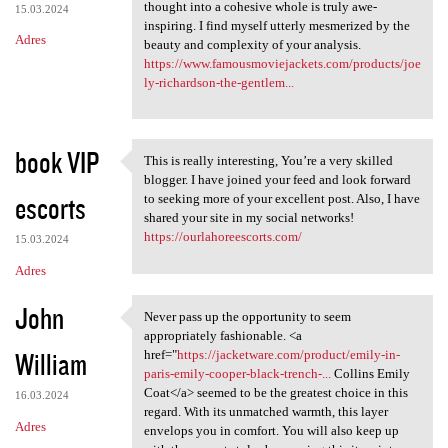
thought into a cohesive whole is truly awe-
15.03.2024
inspiring. I find myself utterly mesmerized by the
Adres
beauty and complexity of your analysis.
https://www.famousmoviejackets.com/products/joe
ly-richardson-the-gentlem...
book VIP
This is really interesting, You’re a very skilled
This is really interesting,
blogger. I have joined your feed and look forward
escorts
to seeking more of your excellent post. Also, I have
shared your site in my social networks!
https://ourlahoreescorts.com/
15.03.2024
Adres
John
Never pass up the opportunity to seem
Never pass up the opportunity
appropriately fashionable. <a
William
href="
https://jacketware.com/product/emily-in-
paris-emily-cooper-black-trench-...
Collins Emily
Coat</a> seemed to be the greatest choice in this
16.03.2024
regard. With its unmatched warmth, this layer
Adres
envelops you in comfort. You will also keep up