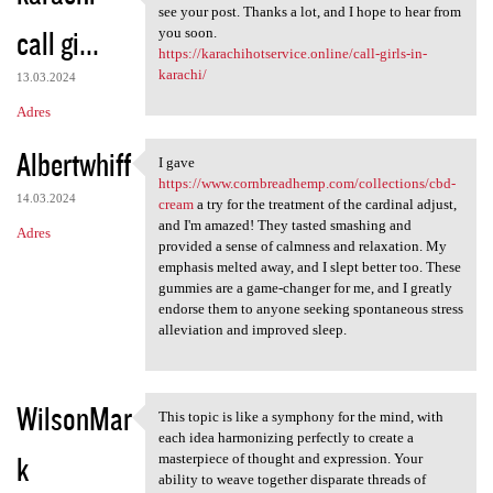
There are some interesting
see your post. Thanks a lot, and I hope to hear from
call gi...
you soon.
https://karachihotservice.online/call-girls-in-
karachi/
13.03.2024
Adres
Albertwhiff
I gave
I gave https://www
https://www.cornbreadhemp.com/collections/cbd-
14.03.2024
cream
a try for the treatment of the cardinal adjust,
and I'm amazed! They tasted smashing and
Adres
provided a sense of calmness and relaxation. My
emphasis melted away, and I slept better too. These
gummies are a game-changer for me, and I greatly
endorse them to anyone seeking spontaneous stress
alleviation and improved sleep.
WilsonMar
This topic is like a symphony for the mind, with
This topic is like a symphony
each idea harmonizing perfectly to create a
k
masterpiece of thought and expression. Your
ability to weave together disparate threads of