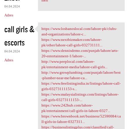
men
04.04.2024
Adres
call girls &
https://www.losbanoslocal.com/lahore-pk/clubs-
https://www.losbanoslocal.com
and-organizations/lahore-c...
escorts
https://www.nextbizmaker.com/lahore-
pk/other/lahore-call-girls-032731111...
https://www.dennisdemo.com/punjab/lahore/arts-
04.04.2024
20-entertainment-1/lahore-...
Adres
http://www.peeplocal.com/lahore-
pk/entertainment-media/lahore-call-girls...
http://www.growplumbing.com/punjab/lahore/best
-plumber-near-me/lahore-ca...
https://www.freelistingindia.in/listings/lahore-call-
girls-03273111153-s...
https://www.malaysialistings.com/listings/lahore-
call-girls-03273111153-...
https://www.242hub.com/lahore-
pk/entertainment/call-girls-in-lahore-0327...
https://www.brownbook.net/business/52590084/ca
ll-girls-in-lahore-0327311...
https://businesslistingplus.com/classified/call-