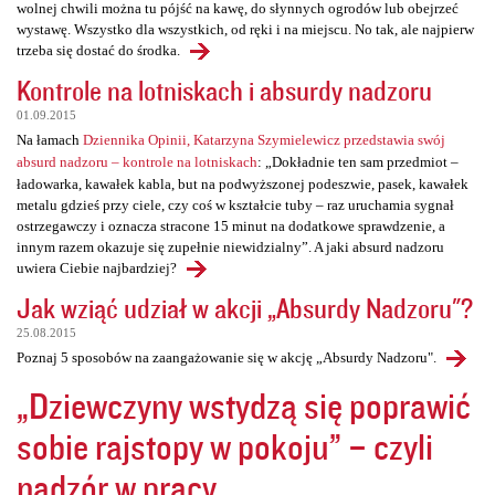
wolnej chwili można tu pójść na kawę, do słynnych ogrodów lub obejrzeć
wystawę. Wszystko dla wszystkich, od ręki i na miejscu. No tak, ale najpierw
trzeba się dostać do środka.
Kontrole na lotniskach i absurdy nadzoru
01.09.2015
Na łamach
Dziennika Opinii, Katarzyna Szymielewicz przedstawia swój
absurd nadzoru – kontrole na lotniskach
: „Dokładnie ten sam przedmiot –
ładowarka, kawałek kabla, but na podwyższonej podeszwie, pasek, kawałek
metalu gdzieś przy ciele, czy coś w kształcie tuby – raz uruchamia sygnał
ostrzegawczy i oznacza stracone 15 minut na dodatkowe sprawdzenie, a
innym razem okazuje się zupełnie niewidzialny”. A jaki absurd nadzoru
uwiera Ciebie najbardziej?
Jak wziąć udział w akcji „Absurdy Nadzoru"?
25.08.2015
Poznaj 5 sposobów na zaangażowanie się w akcję „Absurdy Nadzoru".
„Dziewczyny wstydzą się poprawić
sobie rajstopy w pokoju” – czyli
nadzór w pracy