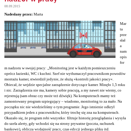
08.09.2015
Nadesłany przez:
Marta
Mar
ta
prze
słał
a
nam
opis
for
m nadzoru w swojej pracy: „Monitoring jest w każdym pomieszczeniu
oprócz łazienki, WC i kuchni. Szef nie wytłumaczył pracownikom powodów
montażu kamer, stwierdził jedynie, że służą »kontroli jakości pracy«.
Obiecał, że wejdzie specjalne zarządzenie dotyczące kamer. Minęło 1,5 roku
i nic. Zarządzenia nie ma, kamery sobie pracują, a my nawet nie wiemy, co
rejestrują (sam obraz czy może też dźwięk). Na komputerach mamy też
zamontowany program szpiegujący – wiadomo, monitoring to za mało. Na
początku nic nie wiedzieliśmy o tym programie. Jego istnienie odkrył
przypadkiem jeden z pracowników, który trochę się zna na komputerach.
Okazało się, że program robi wszystko: filtruje historię przeglądania i wysyła
do szefa alerty, gdy wchodzi się na strony prywatne (poczta, rachunek
bankowy), oblicza wydajność pracy, czas edycji jednego pliku itd.