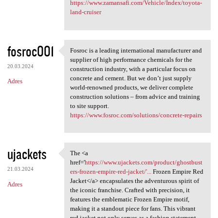
https://www.zamansafi.com/Vehicle/Index/toyota-
land-cruiser
fosroc001
Fosroc is a leading international manufacturer and
Fosroc is a leading
supplier of high performance chemicals for the
20.03.2024
construction industry, with a particular focus on
concrete and cement. But we don’t just supply
Adres
world-renowned products, we deliver complete
construction solutions – from advice and training
to site support.
https://www.fosroc.com/solutions/concrete-repairs
ujackets
The <a
The <a href='https://www
href='
https://www.ujackets.com/product/ghostbust
21.03.2024
ers-frozen-empire-red-jacket/'...
Frozen Empire Red
Jacket</a> encapsulates the adventurous spirit of
Adres
the iconic franchise. Crafted with precision, it
features the emblematic Frozen Empire motif,
making it a standout piece for fans. This vibrant
red jacket not only serves as a fashion statement