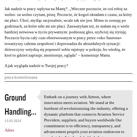
Jak nadzór w pracy wpływa na Martę?: „Wieczne poczucie, że coś robię za
wolno: za wolno czytam, piszę. Poczucie, że kogoś okradam z czasu, za który
mi płaci. Choć, myśląc racjonalnie, wcale tak nie jest. Mimo to zostaję po
godzinach, za które nikt mi nie płaci. Zauważyłam też, że stałam się o wiele
bardziej nerwowa w życiu prywatnym: podnoszę głos, szybciej się irytuję.
Poczucie bycia cały czas obserwowanym w pracy przez »oko Saurona«
towarzyszy całemu zespołowi i doprowadza do absurdalnych sytuacji:
dziewczyny wstydzą się poprawić sobie rajstopy w pokoju, bo wiedzą, że
ktoś to gdzieś zapisuje, monitoruje, ogląda” – komentuje Marta.
A jak wygląda nadzór w Twojej pracy?
praca kontrolowana
K
Ground
Embark on a journey with Airtron, where
Embark on a journey with
o
innovation meets aviation. We stand at the
Handling...
m
forefront of revolutionizing the industry, offering a
dynamic platform that connects Aviation Service
e
Providers, suppliers, and buyers worldwide.Our
13.03.2024
n
commitment is to efficiency, transparency, and
Adres
advancement propels your aviation endeavors to
t