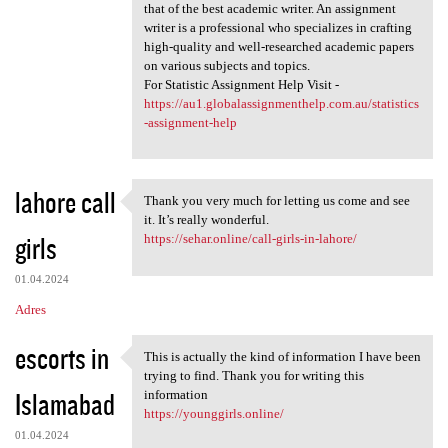
that of the best academic writer. An assignment
writer is a professional who specializes in crafting
high-quality and well-researched academic papers
on various subjects and topics.
For Statistic Assignment Help Visit -
https://au1.globalassignmenthelp.com.au/statistics
-assignment-help
lahore call
Thank you very much for letting us come and see
Thank you very much for
it. It’s really wonderful.
girls
https://sehar.online/call-girls-in-lahore/
01.04.2024
Adres
escorts in
This is actually the kind of information I have been
This is actually the kind of
trying to find. Thank you for writing this
Islamabad
information
https://younggirls.online/
01.04.2024