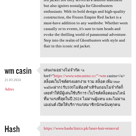
but also ignites nostalgia for Ghostbusters
enthusiasts. With its bold design and high-quality
construction, the Frozen Empire Red Jacket is a
must-have addition to any wardrobe. Whether worn
casually or to events, it's sure to turn heads and
evoke the thrilling world of paranormal adventure.
Step into the realm of Ghostbusters with style and
flair in this iconic red jacket.
wm casin
เล่นเกมอย่างไม่จำกัด <a
เล่นเกมอย่างไม่จำกัด <a href=
href="
https://www.wmcasino.cc/">wm
casino</a>
21.03.2024
สล็อตเว็บไซต์ตรงแตกง่าย รวม สล็อต เพิ่ม true
walletฝาก1รับ100ไม่ต้องทำเทิร์นถอนไม่จำกัดก็
Adres
เลยทำให้มีผู้เล่นใช้บริการ เว็บไซต์สล็อตออนไลน์
ที่มาแรงที่สุดในปี 2024 ไม่ผ่านผู้แทน และไม่ผ่าน
เอเย่นต์ เปิดให้บริการแก่สมาชิกนักพนันทุกคน
Hash
https://www.hashclinics.pk/laser-hair-removal
https://www.hashclinics.pk