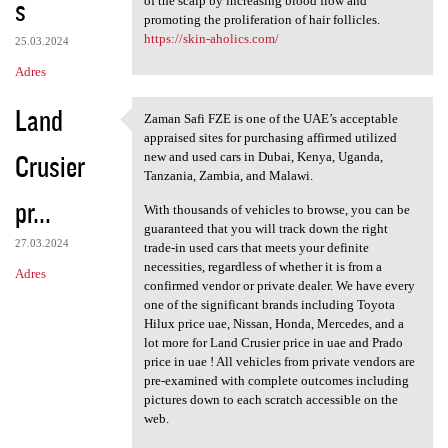
s
of the scalp by increasing blood flow and
promoting the proliferation of hair follicles.
https://skin-aholics.com/
25.03.2024
Adres
Land
Zaman Safi FZE is one of the UAE’s acceptable
Zaman Safi FZE is one of the
appraised sites for purchasing affirmed utilized
Crusier
new and used cars in Dubai, Kenya, Uganda,
Tanzania, Zambia, and Malawi.
pr...
With thousands of vehicles to browse, you can be
guaranteed that you will track down the right
27.03.2024
trade-in used cars that meets your definite
necessities, regardless of whether it is from a
Adres
confirmed vendor or private dealer. We have every
one of the significant brands including Toyota
Hilux price uae, Nissan, Honda, Mercedes, and a
lot more for Land Crusier price in uae and Prado
price in uae ! All vehicles from private vendors are
pre-examined with complete outcomes including
pictures down to each scratch accessible on the
web.