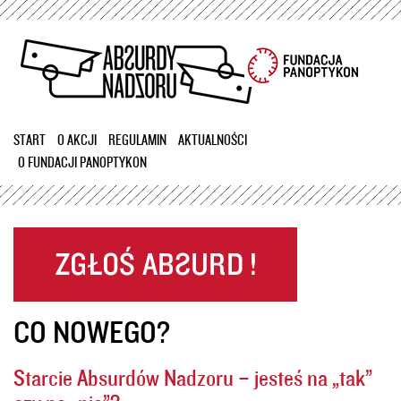
Przejdź
do
treści
START
O AKCJI
REGULAMIN
AKTUALNOŚCI
O FUNDACJI PANOPTYKON
CO NOWEGO?
Starcie Absurdów Nadzoru – jesteś na „tak”