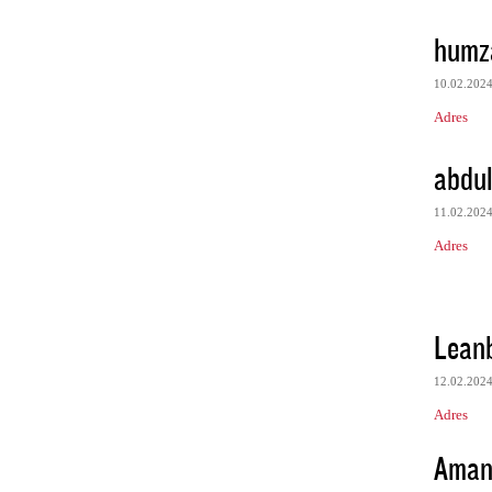
humz
10.02.202
Adres
abdul
11.02.202
Adres
Leanb
12.02.202
Adres
Aman