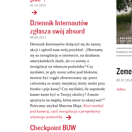
03.10.2015
Dziennik Internautów
zgłasza swój absurd
08.09.2015
Dziennik Internautów dołączył się do naszej
akcji i zgłosił nam swój przykład: „Oburzamy
kamery-b
się na inwigilację w internecie, na działania
amerykańskich służb, ale co wiemy o
K
inwigilacji na własnym podwórku? Czy
Zemen
myślałeś, że gdy stoisz sobie pod blokiem,
o
możesz być ciągle obserwowany np. przez
08.02.202
m
człowieka ze straży miejskiej, który siedzi przy
biurku i pije kawę? Czy myślałeś, ile naprawdę
Adres
e
kamer może być w Twojej okolicy? A może
n
spojrzysz na mapkę, która może to ukazywać?”.
Polecamy artykuł Marcina Maja:
Ktoś nasikał
t
pod kamerą, czyli inwigilacja z perspektywy
a
własnego podwórka
.
r
Checkpoint BUW