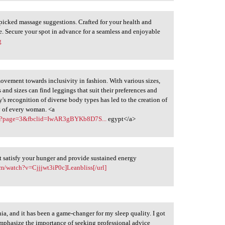
icked massage suggestions. Crafted for your health and
pe. Secure your spot in advance for a seamless and enjoyable
g
vement towards inclusivity in fashion. With various sizes,
 and sizes can find leggings that suit their preferences and
's recognition of diverse body types has led to the creation of
y of every woman. <a
erie?page=3&fbclid=IwAR3gBYKb8D7S...
egypt</a>
t satisfy your hunger and provide sustained energy
m/watch?v=Cjjjwt3iP0c]Leanbliss[/url]
a, and it has been a game-changer for my sleep quality. I got
o emphasize the importance of seeking professional advice