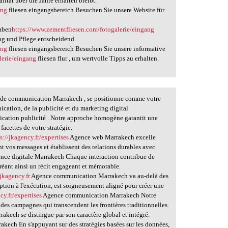
ität über die Jahre erhalten bleibt.
ang
fliesen eingangsbereich Besuchen Sie unsere Website für
haben
https://www.zementfliesen.com/fotogalerie/eingang
ung und Pflege entscheidend.
ang
fliesen eingangsbereich Besuchen Sie unsere informative
lerie/eingang
fliesen flur , um wertvolle Tipps zu erhalten.
de communication Marrakech , se positionne comme votre
cation, de la publicité et du marketing digital
ation publicité . Notre approche homogène garantit une
facettes de votre stratégie.
s://jkagency.fr/expertises
Agence web Marrakech excelle
t vos messages et établissent des relations durables avec
nce digitale Marrakech Chaque interaction contribue de
éant ainsi un récit engageant et mémorable.
/jkagency.fr
Agence communication Marrakech va au-delà des
tion à l'exécution, est soigneusement aligné pour créer une
cy.fr/expertises
Agence communication Marrakech Notre
t des campagnes qui transcendent les frontières traditionnelles.
akech se distingue par son caractère global et intégré.
akech En s'appuyant sur des stratégies basées sur les données,