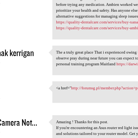
4
before trying any medication. Ambien worked well
prioritize your health and safety. Has anyone el
alternative suggestions for managing sleep issues
https://quality-dentalcare.com/services/buy-xan
https://quality-dentalcare.com/services/buy-amb
hak kerrigan
The a truly great place That i experienced owing t
The a truly great place That
observe pray during near future you can expect t
4
personal training program Maitland
https://darw
<a href="
http://forumsg.pl/member.php?action=
<a href="http://forumsg.pl
4
Camera Not...
Amazing ! Thanks for this post.
Amazing ! Thanks for this
If you're encountering an Asus router red light is
4
and solutions tailored to your router model. Get