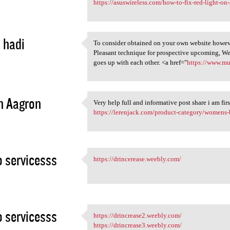
https://asuswireless.com/how-to-fix-red-light-on-
 hadi
To consider obtained on your own website however
To consider obtained on your
Pleasant technique for prospective upcoming, We
4
goes up with each other. <a href="
https://www.m
n Aagron
Very help full and informative post share i am firs
Very help full and
https://lerenjack.com/product-category/womens-
4
 servicesss
https://drincerease.weebly.com/
https://drincerease.weebly
4
 servicesss
https://drincrease2.weebly.com/
https://drincrease2.weebly
https://drincrease3.weebly.com/