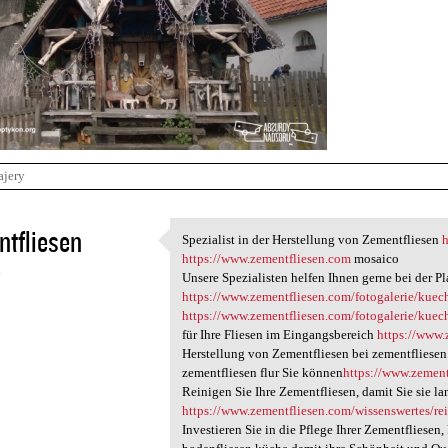
ajery
tfliesen
Spezialist in der Herstellung von Zementfliesen
Spezialist in der Herstellung
https://www.zementfliesen.com
mosaico
4
Unsere Spezialisten helfen Ihnen gerne bei der P
https://www.zementfliesen.com/fotogalerie/kuec
https://www.zementfliesen.com/fotogalerie/kuec
für Ihre Fliesen im Eingangsbereich
https://www.
Herstellung von Zementfliesen bei zementfliese
zementfliesen flur Sie können
https://www.zement
Reinigen Sie Ihre Zementfliesen, damit Sie sie 
https://www.zementfliesen.com/wissenswertes/re
Investieren Sie in die Pflege Ihrer Zementfliesen,