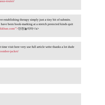
asus-router/
 establishing therapy simply just a tiny bit of submits.
 have been book-marking at a stretch protected kinds quit
ukkban.com/">
안전놀이터</a>
t time visit here very use full article write thanks a lot dude
bomber-jacket/