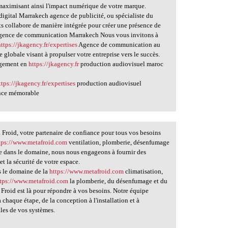
aximisant ainsi l'impact numérique de votre marque.
igital Marrakech agence de publicité, ou spécialiste du
ts collabore de manière intégrée pour créer une présence de
ence de communication Marrakech Nous vous invitons à
https://jkagency.fr/expertises
Agence de communication au
 globale visant à propulser votre entreprise vers le succès.
agement en
https://jkagency.fr
production audiovisuel maroc
ttps://jkagency.fr/expertises
production audiovisuel
ence mémorable
Froid, votre partenaire de confiance pour tous vos besoins
tps://www.metafroid.com
ventilation, plomberie, désenfumage
nce dans le domaine, nous nous engageons à fournir des
et la sécurité de votre espace.
s le domaine de la
https://www.metafroid.com
climatisation,
ttps://www.metafroid.com
la plomberie, du désenfumage et du
 Froid est là pour répondre à vos besoins. Notre équipe
 chaque étape, de la conception à l'installation et à
ales de vos systèmes.