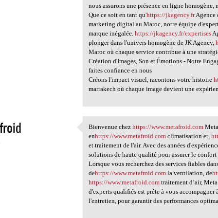
nous assurons une présence en ligne homogène, m
Que ce soit en tant qu'
https://jkagency.fr
Agence d
marketing digital au Maroc, notre équipe d'exper
marque inégalée.
https://jkagency.fr/expertises
Ag
plonger dans l'univers homogène de JK Agency,
Maroc où chaque service contribue à une stratégie
Création d'Images, Son et Émotions - Notre Eng
faites confiance en nous
Créons l'impact visuel, racontons votre histoire
h
marrakech où chaque image devient une expéri
froid
Bienvenue chez
https://www.metafroid.com
Meta 
Bienvenue chez https://www
en
https://www.metafroid.com
climatisation et,
ht
4
et traitement de l'air. Avec des années d'expérie
solutions de haute qualité pour assurer le confort 
Lorsque vous recherchez des services fiables dan
de
https://www.metafroid.com
la ventilation, de
h
https://www.metafroid.com
traitement d’air, Meta
d'experts qualifiés est prête à vous accompagner à
l'entretien, pour garantir des performances optim