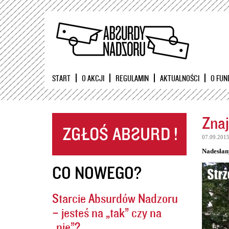
START
O AKCJI
REGULAMIN
AKTUALNOŚCI
O FUN
Znaj
07.09.201
Nadesłan
CO NOWEGO?
Starcie Absurdów Nadzoru
– jesteś na „tak” czy na
„nie”?