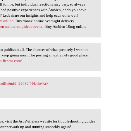
 for me, but individual reactions may vary, so always
se had positive experiences with Ambien, or do you have
? Let's share our insights and help each other out!
ax-online/
Buy xanax online overnight delivery
ien-online-zolpidem-overn...
Buy Ambien 10mg online
o publish it all. The chances of what precisely I want to
o keep going meant for posting an extremely good place.
in-fitness.com/
profile&uid=22682">Hello</a>
sue, visit the AsusWireless website for troubleshooting guides
 your network up and running smoothly again!