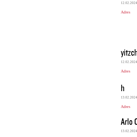
12.02.202
Adres
yitzc
12.02.202
Adres
h
13.02.202
Adres
Arlo 
13.02.202