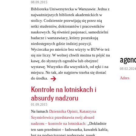
z
08.09.2015
e
Biblioteka Uniwersytecka w Warszawie. Jedna z
najważniejszych bibliotek akademickich w
stolicy. Codziennie przewijają się przez nią
setki studentów, doktorantów i pracowników
naukowych. Są również pasjonaci, samodzielni
badacze i warszawiacy, którzy poszukują
niedostępnych gdzie indziej pozycji.
Wycieczka po mieście bez wizyty w BUW-ie też
się nie liczy. W wolnej chwili można tu pójść na
agenc
kawę, do słynnych ogrodów lub obejrzeć
wystawę. Wszystko dla wszystkich, od ręki i na
08.02.202
miejscu. No tak, ale najpierw trzeba się dostać
Adres
do środka.
Kontrole na lotniskach i
absurdy nadzoru
01.09.2015
Na łamach
Dziennika Opinii, Katarzyna
Szymielewicz przedstawia swój absurd
nadzoru – kontrole na lotniskach
: „Dokładnie
ten sam przedmiot – ładowarka, kawałek kabla,
but na podwyższonej podeszwie, pasek,