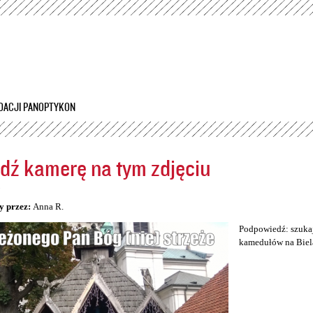
Przejdź
do
treści
DACJI PANOPTYKON
dź kamerę na tym zdjęciu
5
y przez:
Anna R.
Podpowiedź: szukaj
kamedułów na Biel