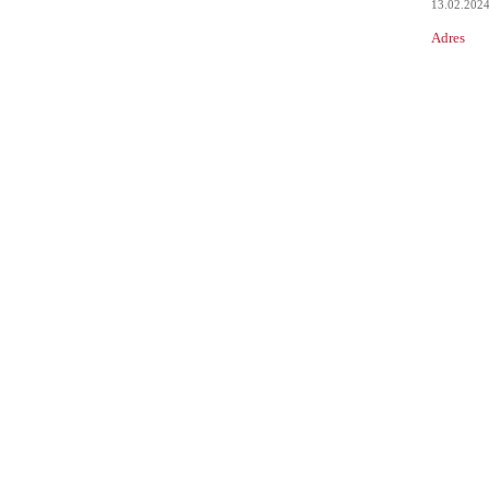
13.02.202
Adres