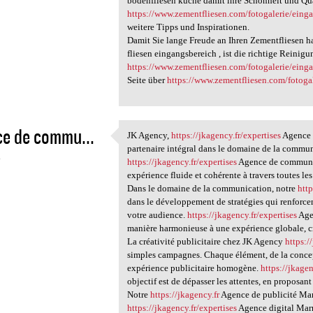
bodenfliesen küche damit ihre Schönheit und Qual
https://www.zementfliesen.com/fotogalerie/eing
weitere Tipps und Inspirationen.
Damit Sie lange Freude an Ihren Zementfliesen 
fliesen eingangsbereich , ist die richtige Reinig
https://www.zementfliesen.com/fotogalerie/eing
Seite über
https://www.zementfliesen.com/fotoga
e de commu...
JK Agency,
https://jkagency.fr/expertises
Agence 
JK Agency, https://jkagency
partenaire intégral dans le domaine de la communi
4
https://jkagency.fr/expertises
Agence de communic
expérience fluide et cohérente à travers toutes les 
Dans le domaine de la communication, notre
http
dans le développement de stratégies qui renforcen
votre audience.
https://jkagency.fr/expertises
Age
manière harmonieuse à une expérience globale, cr
La créativité publicitaire chez JK Agency
https:/
simples campagnes. Chaque élément, de la concep
expérience publicitaire homogène.
https://jkagen
objectif est de dépasser les attentes, en proposan
Notre
https://jkagency.fr
Agence de publicité Marr
https://jkagency.fr/expertises
Agence digital Marr