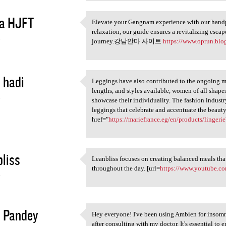
a HJFT
Elevate your Gangnam experience with our handp
Elevate your Gangnam
relaxation, our guide ensures a revitalizing esca
4
journey.강남안마 사이트
https://www.oprun.blo
 hadi
Leggings have also contributed to the ongoing mo
Leggings have also
lengths, and styles available, women of all shapes
4
showcase their individuality. The fashion industry
leggings that celebrate and accentuate the beaut
href="
https://mariefrance.eg/en/products/ling
liss
Leanbliss focuses on creating balanced meals tha
Leanbliss focuses on creating
throughout the day. [url=
https://www.youtube.co
4
 Pandey
Hey everyone! I've been using Ambien for insomni
Hey everyone! I've been using
after consulting with my doctor. It's essential t