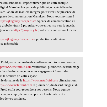
aximisant ainsi l'impact numérique de votre marque.
igital Marrakech agence de publicité, ou spécialiste du
ts collabore de manière intégrée pour créer une présence de
ence de communication Marrakech Nous vous invitons à
https://jkagency.fr/expertises
Agence de communication au
 globale visant à propulser votre entreprise vers le succès.
agement en
https://jkagency.fr
production audiovisuel maroc
ttps://jkagency.fr/expertises
production audiovisuel
ence mémorable
Froid, votre partenaire de confiance pour tous vos besoins
tps://www.metafroid.com
ventilation, plomberie, désenfumage
nce dans le domaine, nous nous engageons à fournir des
et la sécurité de votre espace.
s le domaine de la
https://www.metafroid.com
climatisation,
ttps://www.metafroid.com
la plomberie, du désenfumage et du
 Froid est là pour répondre à vos besoins. Notre équipe
 chaque étape, de la conception à l'installation et à
ales de vos systèmes.