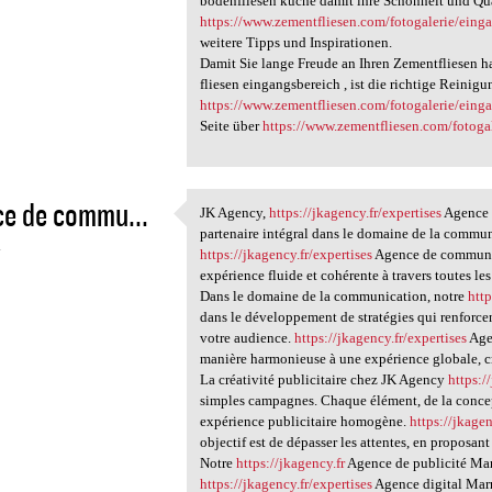
bodenfliesen küche damit ihre Schönheit und Qual
https://www.zementfliesen.com/fotogalerie/eing
weitere Tipps und Inspirationen.
Damit Sie lange Freude an Ihren Zementfliesen 
fliesen eingangsbereich , ist die richtige Reinig
https://www.zementfliesen.com/fotogalerie/eing
Seite über
https://www.zementfliesen.com/fotoga
e de commu...
JK Agency,
https://jkagency.fr/expertises
Agence 
JK Agency, https://jkagency
partenaire intégral dans le domaine de la communi
4
https://jkagency.fr/expertises
Agence de communic
expérience fluide et cohérente à travers toutes les 
Dans le domaine de la communication, notre
http
dans le développement de stratégies qui renforcen
votre audience.
https://jkagency.fr/expertises
Age
manière harmonieuse à une expérience globale, cr
La créativité publicitaire chez JK Agency
https:/
simples campagnes. Chaque élément, de la concep
expérience publicitaire homogène.
https://jkagen
objectif est de dépasser les attentes, en proposan
Notre
https://jkagency.fr
Agence de publicité Marr
https://jkagency.fr/expertises
Agence digital Marr