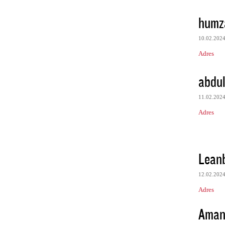
humz
10.02.202
Adres
abdul
11.02.202
Adres
Leanb
12.02.202
Adres
Aman