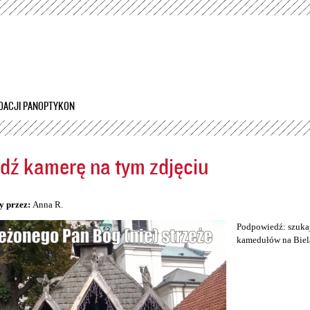
Przejdź
do
treści
DACJI PANOPTYKON
dź kamerę na tym zdjęciu
5
y przez:
Anna R.
Podpowiedź: szukaj
kamedułów na Biel