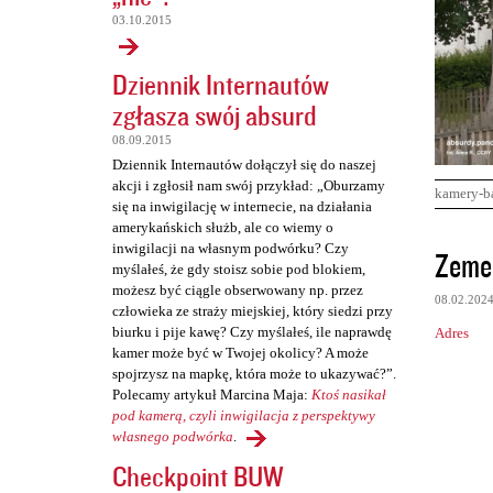
03.10.2015
Dziennik Internautów
zgłasza swój absurd
08.09.2015
Dziennik Internautów dołączył się do naszej
akcji i zgłosił nam swój przykład: „Oburzamy
kamery-b
się na inwigilację w internecie, na działania
amerykańskich służb, ale co wiemy o
K
inwigilacji na własnym podwórku? Czy
Zemen
myślałeś, że gdy stoisz sobie pod blokiem,
o
możesz być ciągle obserwowany np. przez
08.02.202
m
człowieka ze straży miejskiej, który siedzi przy
biurku i pije kawę? Czy myślałeś, ile naprawdę
Adres
e
kamer może być w Twojej okolicy? A może
n
spojrzysz na mapkę, która może to ukazywać?”.
Polecamy artykuł Marcina Maja:
Ktoś nasikał
t
pod kamerą, czyli inwigilacja z perspektywy
a
własnego podwórka
.
r
Checkpoint BUW