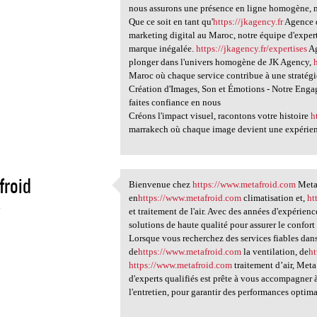
nous assurons une présence en ligne homogène, m
Que ce soit en tant qu'
https://jkagency.fr
Agence d
marketing digital au Maroc, notre équipe d'exper
marque inégalée.
https://jkagency.fr/expertises
Ag
plonger dans l'univers homogène de JK Agency,
Maroc où chaque service contribue à une stratégie
Création d'Images, Son et Émotions - Notre Eng
faites confiance en nous
Créons l'impact visuel, racontons votre histoire
h
marrakech où chaque image devient une expéri
froid
Bienvenue chez
https://www.metafroid.com
Meta 
Bienvenue chez https://www
en
https://www.metafroid.com
climatisation et,
ht
4
et traitement de l'air. Avec des années d'expérie
solutions de haute qualité pour assurer le confort 
Lorsque vous recherchez des services fiables dan
de
https://www.metafroid.com
la ventilation, de
h
https://www.metafroid.com
traitement d’air, Meta
d'experts qualifiés est prête à vous accompagner à
l'entretien, pour garantir des performances optim