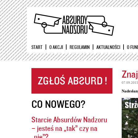
START
O AKCJI
REGULAMIN
AKTUALNOŚCI
O FUN
Znaj
07.09.201
Nadesłan
CO NOWEGO?
Starcie Absurdów Nadzoru
– jesteś na „tak” czy na
„nie”?