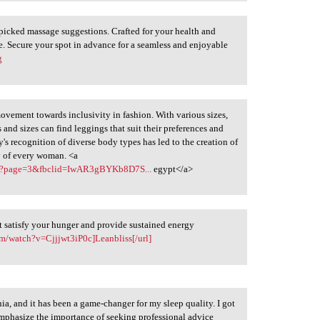
icked massage suggestions. Crafted for your health and
pe. Secure your spot in advance for a seamless and enjoyable
g
vement towards inclusivity in fashion. With various sizes,
 and sizes can find leggings that suit their preferences and
's recognition of diverse body types has led to the creation of
y of every woman. <a
erie?page=3&fbclid=IwAR3gBYKb8D7S...
egypt</a>
t satisfy your hunger and provide sustained energy
m/watch?v=Cjjjwt3iP0c]Leanbliss[/url]
a, and it has been a game-changer for my sleep quality. I got
o emphasize the importance of seeking professional advice