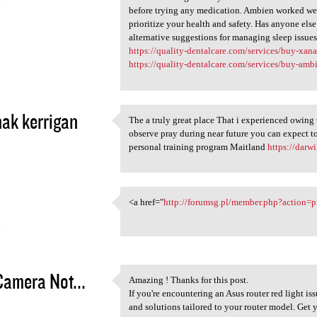
4
before trying any medication. Ambien worked well
prioritize your health and safety. Has anyone el
alternative suggestions for managing sleep issues
https://quality-dentalcare.com/services/buy-xan
https://quality-dentalcare.com/services/buy-amb
hak kerrigan
The a truly great place That i experienced owing t
The a truly great place That
observe pray during near future you can expect t
4
personal training program Maitland
https://darw
<a href="
http://forumsg.pl/member.php?action=
<a href="http://forumsg.pl
4
Camera Not...
Amazing ! Thanks for this post.
Amazing ! Thanks for this
If you're encountering an Asus router red light is
4
and solutions tailored to your router model. Get