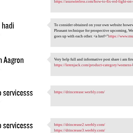
https://asuswireless.com/how-to-fix-red-light-on-
 hadi
To consider obtained on your own website however
To consider obtained on your
Pleasant technique for prospective upcoming, We
4
goes up with each other. <a href="
https://www.m
n Aagron
Very help full and informative post share i am firs
Very help full and
https://lerenjack.com/product-category/womens-
4
 servicesss
https://drincerease.weebly.com/
https://drincerease.weebly
4
 servicesss
https://drincrease2.weebly.com/
https://drincrease2.weebly
https://drincrease3.weebly.com/