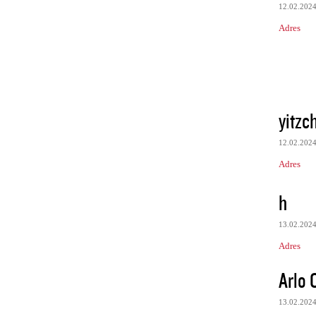
12.02.202
Adres
yitzc
12.02.202
Adres
h
13.02.202
Adres
Arlo 
13.02.202