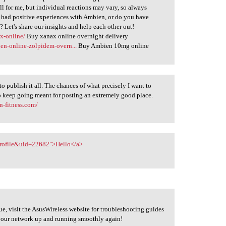
 for me, but individual reactions may vary, so always
se had positive experiences with Ambien, or do you have
? Let's share our insights and help each other out!
ax-online/
Buy xanax online overnight delivery
ien-online-zolpidem-overn...
Buy Ambien 10mg online
o publish it all. The chances of what precisely I want to
o keep going meant for posting an extremely good place.
in-fitness.com/
profile&uid=22682">Hello</a>
sue, visit the AsusWireless website for troubleshooting guides
 your network up and running smoothly again!