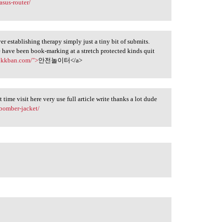
asus-router/
 establishing therapy simply just a tiny bit of submits.
 have been book-marking at a stretch protected kinds quit
ukkban.com/">
안전놀이터</a>
t time visit here very use full article write thanks a lot dude
bomber-jacket/