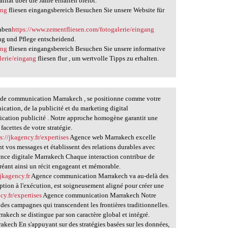
ität über die Jahre erhalten bleibt.
ang
fliesen eingangsbereich Besuchen Sie unsere Website für
haben
https://www.zementfliesen.com/fotogalerie/eingang
ung und Pflege entscheidend.
ang
fliesen eingangsbereich Besuchen Sie unsere informative
lerie/eingang
fliesen flur , um wertvolle Tipps zu erhalten.
de communication Marrakech , se positionne comme votre
cation, de la publicité et du marketing digital
ation publicité . Notre approche homogène garantit une
facettes de votre stratégie.
s://jkagency.fr/expertises
Agence web Marrakech excelle
t vos messages et établissent des relations durables avec
nce digitale Marrakech Chaque interaction contribue de
éant ainsi un récit engageant et mémorable.
/jkagency.fr
Agence communication Marrakech va au-delà des
tion à l'exécution, est soigneusement aligné pour créer une
cy.fr/expertises
Agence communication Marrakech Notre
t des campagnes qui transcendent les frontières traditionnelles.
akech se distingue par son caractère global et intégré.
akech En s'appuyant sur des stratégies basées sur les données,