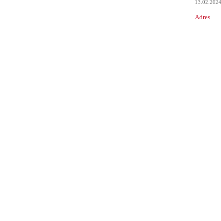
13.02.202
Adres