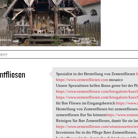
ajery
tfliesen
Spezialist in der Herstellung von Zementfliesen
Spezialist in der Herstellung
https://www.zementfliesen.com
mosaico
4
Unsere Spezialisten helfen Ihnen gerne bei der P
https://www.zementfliesen.com/fotogalerie/kuec
https://www.zementfliesen.com/fotogalerie/kuec
für Ihre Fliesen im Eingangsbereich
https://www.
Herstellung von Zementfliesen bei zementfliese
zementfliesen flur Sie können
https://www.zement
Reinigen Sie Ihre Zementfliesen, damit Sie sie 
https://www.zementfliesen.com/wissenswertes/re
Investieren Sie in die Pflege Ihrer Zementfliesen,