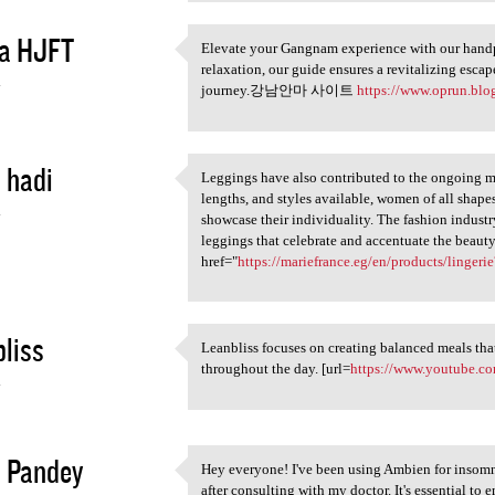
a HJFT
Elevate your Gangnam experience with our handp
Elevate your Gangnam
relaxation, our guide ensures a revitalizing esca
4
journey.강남안마 사이트
https://www.oprun.blo
 hadi
Leggings have also contributed to the ongoing mo
Leggings have also
lengths, and styles available, women of all shapes
4
showcase their individuality. The fashion industry
leggings that celebrate and accentuate the beaut
href="
https://mariefrance.eg/en/products/ling
liss
Leanbliss focuses on creating balanced meals tha
Leanbliss focuses on creating
throughout the day. [url=
https://www.youtube.co
4
 Pandey
Hey everyone! I've been using Ambien for insomni
Hey everyone! I've been using
after consulting with my doctor. It's essential t