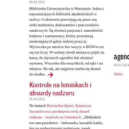
z
08.09.2015
e
Biblioteka Uniwersytecka w Warszawie. Jedna z
najważniejszych bibliotek akademickich w
stolicy. Codziennie przewijają się przez nią
setki studentów, doktorantów i pracowników
naukowych. Są również pasjonaci, samodzielni
badacze i warszawiacy, którzy poszukują
niedostępnych gdzie indziej pozycji.
Wycieczka po mieście bez wizyty w BUW-ie też
się nie liczy. W wolnej chwili można tu pójść na
agenc
kawę, do słynnych ogrodów lub obejrzeć
wystawę. Wszystko dla wszystkich, od ręki i na
08.02.202
miejscu. No tak, ale najpierw trzeba się dostać
Adres
do środka.
Kontrole na lotniskach i
absurdy nadzoru
01.09.2015
Na łamach
Dziennika Opinii, Katarzyna
Szymielewicz przedstawia swój absurd
nadzoru – kontrole na lotniskach
: „Dokładnie
ten sam przedmiot – ładowarka, kawałek kabla,
but na podwyższonej podeszwie, pasek,