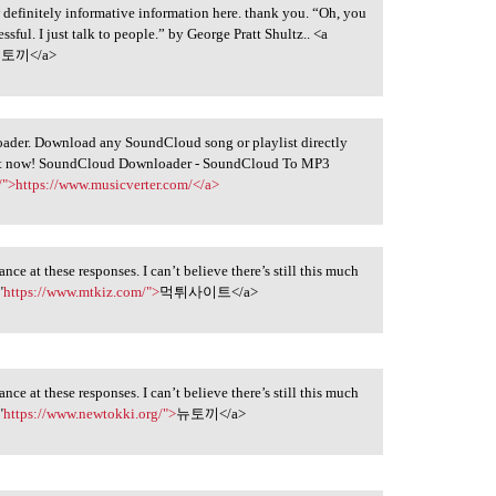
ew definitely informative information here. thank you. “Oh, you
essful. I just talk to people.” by George Pratt Shultz.. <a
토끼</a>
ader. Download any SoundCloud song or playlist directly
Try it now! SoundCloud Downloader - SoundCloud To MP3
/">https://www.musicverter.com/</a>
ce at these responses. I can’t believe there’s still this much
"
https://www.mtkiz.com/">
먹튀사이트</a>
ce at these responses. I can’t believe there’s still this much
"
https://www.newtokki.org/">
뉴토끼</a>