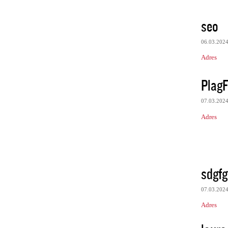
seo
06.03.202
Adres
PlagF
07.03.202
Adres
sdgfg
07.03.202
Adres