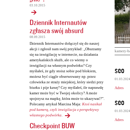
03.10.2015
Dziennik Internautów
zgłasza swój absurd
08.09.2015
Dziennik Internautów dołączył się do naszej
akcji i zgłosił nam swój przykład: „Oburzamy
kamery-b
się na inwigilację w internecie, na działania
amerykańskich służb, ale co wiemy o
K
inwigilacji na własnym podwórku? Czy
seo
myślałeś, że gdy stoisz sobie pod blokiem,
o
możesz być ciągle obserwowany np. przez
01.03.202
m
człowieka ze straży miejskiej, który siedzi przy
biurku i pije kawę? Czy myślałeś, ile naprawdę
Adres
e
kamer może być w Twojej okolicy? A może
n
seo
spojrzysz na mapkę, która może to ukazywać?”.
Polecamy artykuł Marcina Maja:
Ktoś nasikał
t
pod kamerą, czyli inwigilacja z perspektywy
01.03.202
a
własnego podwórka
.
Adres
r
Checkpoint BUW