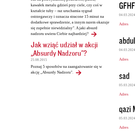
GFHF
kawałek metalu gdzieś przy ciele, czy coś w
kształcie tuby – raz uruchamia sygnał
04.03.202
ostrzegawczy i oznacza stracone 15 minut na
dodatkowe sprawdzenie, a innym razem okazuje
Adres
się zupełnie niewidzialny”. A jaki absurd
nadzoru uwiera Ciebie najbardziej?
abdul
Jak wziąć udział w akcji
04.03.202
„Absurdy Nadzoru"?
Adres
25.08.2015
Poznaj 5 sposobów na zaangażowanie się w
sad
akcję „Absurdy Nadzoru".
05.03.202
Adres
qazi 
05.03.202
Adres