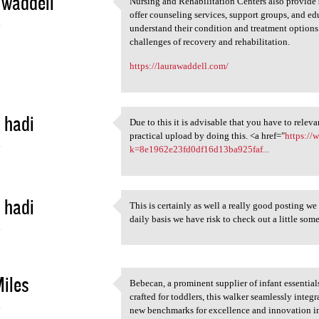
 waddell
Nursing and Rehabilitation Centers also provide 
Nursing and Rehabilitation
offer counseling services, support groups, and ed
4
understand their condition and treatment options. 
challenges of recovery and rehabilitation.
https://laurawaddell.com/
 hadi
Due to this it is advisable that you have to rele
Due to this it is advisable
practical upload by doing this. <a href="
https:/
4
k=8e1962e23fd0df16d13ba925faf...
 hadi
This is certainly as well a really good posting we
This is certainly as well a
daily basis we have risk to check out a little som
4
iles
Bebecan, a prominent supplier of infant essential
Bebecan, a prominent supplier
crafted for toddlers, this walker seamlessly inte
4
new benchmarks for excellence and innovation in