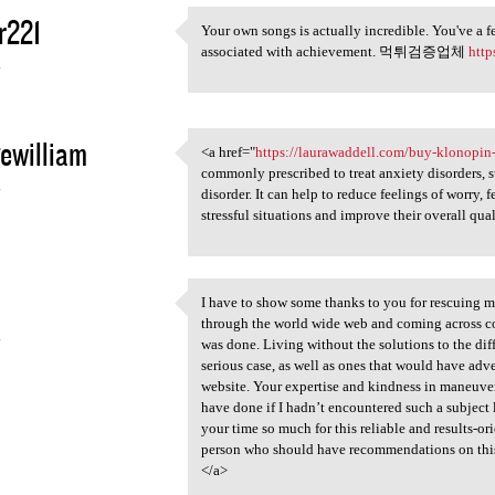
r221
Your own songs is actually incredible. You've a fe
Your own songs is actually
associated with achievement. 먹튀검증업체
htt
4
ewilliam
<a href="
https://laurawaddell.com/buy-klonopi
<a href="https://laurawaddell
commonly prescribed to treat anxiety disorders, s
4
disorder. It can help to reduce feelings of worry, 
stressful situations and improve their overall quali
I have to show some thanks to you for rescuing m
I have to show some thanks to
through the world wide web and coming across con
4
was done. Living without the solutions to the diffi
serious case, as well as ones that would have adv
website. Your expertise and kindness in maneuve
have done if I hadn’t encountered such a subject 
your time so much for this reliable and results-ori
person who should have recommendations on this
</a>