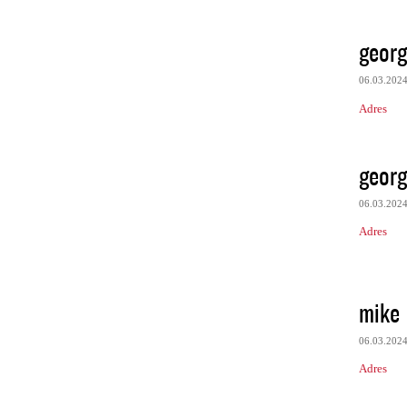
georg
06.03.202
Adres
georg
06.03.202
Adres
mike
06.03.202
Adres