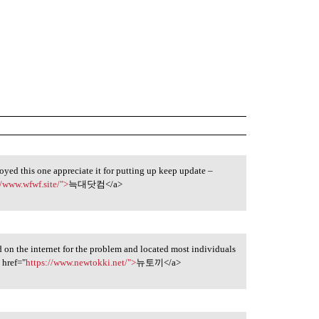
joyed this one appreciate it for putting up keep update –
//www.wfwf.site/">
늑대닷컴</a>
 on the internet for the problem and located most individuals
 href="
https://www.newtokki.net/">
뉴토끼</a>