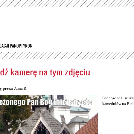
Przejdź
do
treści
DACJI PANOPTYKON
dź kamerę na tym zdjęciu
5
y przez:
Anna R.
Podpowiedź: szukaj
kamedułów na Biel