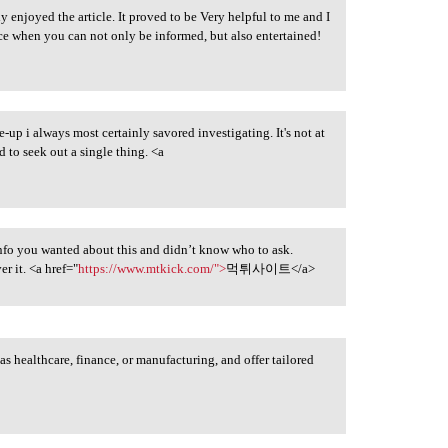
y enjoyed the article. It proved to be Very helpful to me and I
ice when you can not only be informed, but also entertained!
e-up i always most certainly savored investigating. It's not at
d to seek out a single thing. <a
 info you wanted about this and didn’t know who to ask.
r it. <a href="
https://www.mtkick.com/">
먹튀사이트</a>
 as healthcare, finance, or manufacturing, and offer tailored