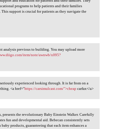
support and education for patients and their families. They
ucational programs to help patients and their families
This support is crucial for patients as they navigate the
vant analysis previous to building. You may upload more
/www.diigo.com/item/note/awnwb/x095?
 seriously experienced looking through. It is far from on a
ething. <a href="
https://carsimulcast.com/">cheap
carfax</a>
s, presents the revolutionary Baby Einstein Walker. Carefully
grates fun and developmental aid. Bebecan consistently sets
 baby products, guaranteeing that each item enhances a