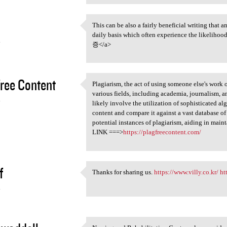
This can be also a fairly beneficial writing that 
This can be also a fairly
daily basis which often experience the likelihood 
4
증</a>
ree Content
Plagiarism, the act of using someone else's work o
Plagiarism, the act of using
various fields, including academia, journalism, a
4
likely involve the utilization of sophisticated 
content and compare it against a vast database of 
potential instances of plagiarism, aiding in maint
LINK ===>
https://plagfreecontent.com/
f
Thanks for sharing us.
https://www.villy.co.kr/
ht
Thanks for sharing us. https
4