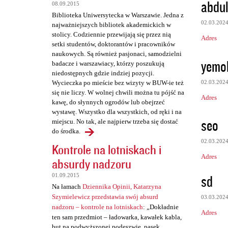
z
abdul
08.09.2015
e
Biblioteka Uniwersytecka w Warszawie. Jedna z
02.03.202
najważniejszych bibliotek akademickich w
stolicy. Codziennie przewijają się przez nią
Adres
setki studentów, doktorantów i pracowników
naukowych. Są również pasjonaci, samodzielni
yemo
badacze i warszawiacy, którzy poszukują
niedostępnych gdzie indziej pozycji.
02.03.202
Wycieczka po mieście bez wizyty w BUW-ie też
się nie liczy. W wolnej chwili można tu pójść na
Adres
kawę, do słynnych ogrodów lub obejrzeć
wystawę. Wszystko dla wszystkich, od ręki i na
seo
miejscu. No tak, ale najpierw trzeba się dostać
do środka.
02.03.202
Kontrole na lotniskach i
Adres
absurdy nadzoru
sd
01.09.2015
Na łamach
Dziennika Opinii, Katarzyna
Szymielewicz przedstawia swój absurd
03.03.202
nadzoru – kontrole na lotniskach
: „Dokładnie
Adres
ten sam przedmiot – ładowarka, kawałek kabla,
but na podwyższonej podeszwie, pasek,