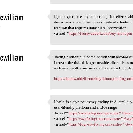
ewilliam
If you experience any concerning side effects whi
If you experience any
drowsiness, or confusion, seek medical attention
4
reaction that requires immediate intervention.
<a href="
https://laurawaddell.com/buy-klonopi
ewilliam
Taking Klonopin in combination with alcohol or 
Taking Klonopin in
increase the risk of dangerous side effects. Be su
4
with your healthcare provider before starting Kl
https://laurawaddell.com/buy-klonopin-2mg-onl
Hassle-free cryptocurrency trading in Australia, 
Hassle-free cryptocurrency
user-friendly platform and a wide range
4
<a href="
https://swyftxlog.my.canva.site/">Swyf
<a href="
https://swyftxlogi.my.canva.site/">Swyf
<a href="
https://logi-swyftx.my.canva.site/">Swy