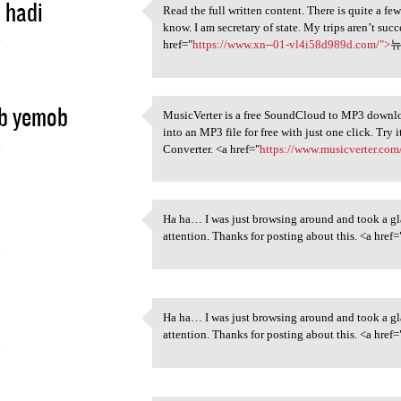
 hadi
Read the full written content. There is quite a f
Read the full written content
know. I am secretary of state. My trips aren’t succ
4
href="
https://www.xn--01-vl4i58d989d.com/">
뉴
b yemob
MusicVerter is a free SoundCloud to MP3 downlo
MusicVerter is a free
into an MP3 file for free with just one click. 
4
Converter. <a href="
https://www.musicverter.com
Ha ha… I was just browsing around and took a glan
Ha ha… I was just browsing
attention. Thanks for posting about this. <a href=
4
Ha ha… I was just browsing around and took a glan
Ha ha… I was just browsing
attention. Thanks for posting about this. <a href=
4