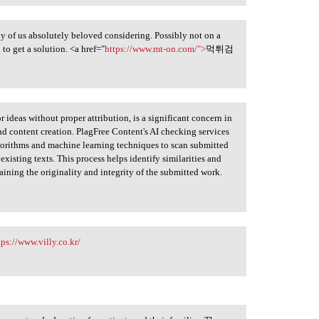
any of us absolutely beloved considering. Possibly not on a
to get a solution. <a href="
https://www.mt-on.com/">
먹튀검
r ideas without proper attribution, is a significant concern in
nd content creation. PlagFree Content's AI checking services
algorithms and machine learning techniques to scan submitted
existing texts. This process helps identify similarities and
aining the originality and integrity of the submitted work.
tps://www.villy.co.kr/