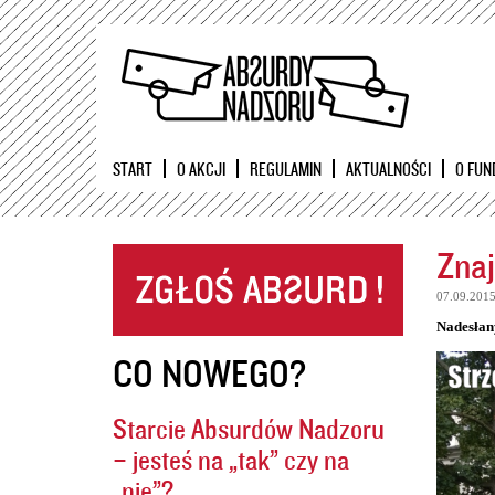
START
O AKCJI
REGULAMIN
AKTUALNOŚCI
O FUN
Znaj
07.09.201
Nadesłan
CO NOWEGO?
Starcie Absurdów Nadzoru
– jesteś na „tak” czy na
„nie”?