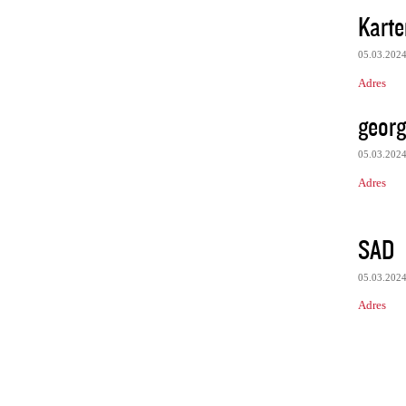
Karte
05.03.202
Adres
georg
05.03.202
Adres
SAD
05.03.202
Adres