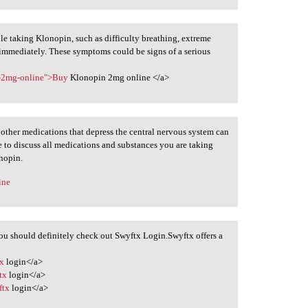
le taking Klonopin, such as difficulty breathing, extreme
 immediately. These symptoms could be signs of a serious
n-2mg-online">Buy
Klonopin 2mg online </a>
other medications that depress the central nervous system can
re to discuss all medications and substances you are taking
onopin.
ine
you should definitely check out Swyftx Login.Swyftx offers a
tx
login</a>
tx
login</a>
ftx
login</a>