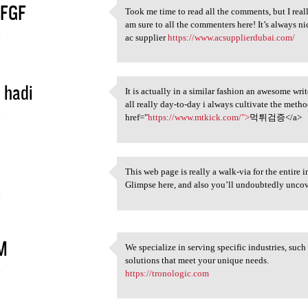
FGF
Took me time to read all the comments, but I reall
Took me time to read all the
am sure to all the commenters here! It’s always n
4
ac supplier
https://www.acsupplierdubai.com/
 hadi
It is actually in a similar fashion an awesome writ
It is actually in a similar
all really day-to-day i always cultivate the metho
4
href="
https://www.mtkick.com/">
먹튀검증</a>
This web page is really a walk-via for the entire
This web page is really a
Glimpse here, and also you’ll undoubtedly uncove
4
M
We specialize in serving specific industries, such
We specialize in serving
solutions that meet your unique needs.
4
https://tronologic.com