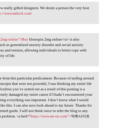
w really gifted designers. We desire a person the very best
ps://www.mtkick.com/
n-2mg-online">Buy
klonopin 2mg online</a> is also
uch as generalized anxiety disorder and social anxiety
fear, and tension, allowing individuals to better cope with
ty of life.
e from this particular predicament. Because of surfing around
cepts that were not powerful, I was thinking my entire life
culties you’ve sorted out as a result of this posting is a
ersely damaged my entire career if I hadn’t encountered your
ring everything was important. I don’t know what I would
like this. I can also now look ahead to my future. Thanks for
ented guide. I will not think twice to refer the blog to any
 problem. <a href="
https://www.mt-on.com/">
먹튀사이트