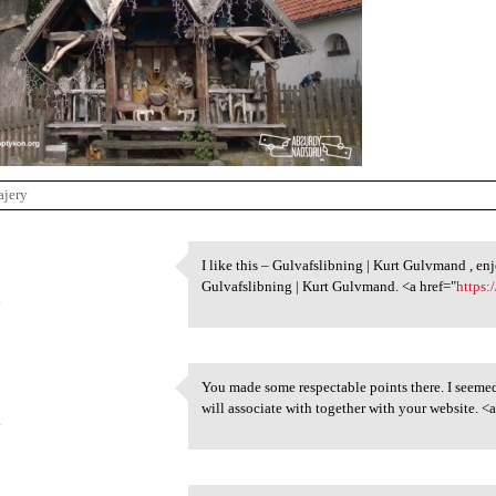
ajery
I like this – Gulvafslibning | Kurt Gulvmand , en
I like this – Gulvafslibning
Gulvafslibning | Kurt Gulvmand. <a href="
https:
4
You made some respectable points there. I seemed
You made some respectable
will associate with together with your website. <a
4