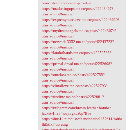
brown-leather-bomber-jacket-w...
https://marketingops.mn.co/posts/42243467?
utm_source=manual
https://expressyourcurve.mn.co/posts/42243629?
utm_source=manual
https://mydreamangels.mn.co/posts/42243674?
utm_source=manual
https://network-3352.mn.co/posts/42243723?
utm_source=manual
https://landofbands.mn.co/posts/42252538?
utm_source=manual
https://primal-dread.mn.co/posts/42252608?
utm_source=manual
https://ourclass.mn.co/posts/42252755?
utm_source=manual
https://clinalleve.mn.co/posts/42252793?
utm_source=manual
https://freeline.mn.co/posts/42252881?
utm_source=manual
https://infogram.com/brown-leather-bomber-
jacket-1h984woy5gk5z6p?live
https://dms12.nimbusweb.me/share/9257611/sal6o
lhf5tlxl4m7esng
https://notebook.zohopublic.com/public/notes/2b