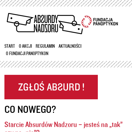
Przejdź
do
treści
START
O AKCJI
REGULAMIN
AKTUALNOŚCI
O FUNDACJI PANOPTYKON
CO NOWEGO?
Starcie Absurdów Nadzoru – jesteś na „tak”