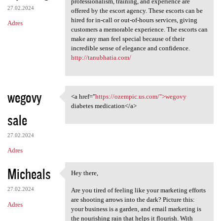
professionalism, training, and experience are
27.02.2024
offered by the escort agency. These escorts can be
hired for in-call or out-of-hours services, giving
Adres
customers a memorable experience. The escorts can
make any man feel special because of their
incredible sense of elegance and confidence.
http://tanubhatia.com/
wegovy
<a href="
https://ozempic.us.com/">wegovy
<a href="https://ozempic.us
diabetes medication</a>
sale
27.02.2024
Adres
Micheals
Hey there,
Hey there,
27.02.2024
Are you tired of feeling like your marketing efforts
are shooting arrows into the dark? Picture this:
Adres
your business is a garden, and email marketing is
the nourishing rain that helps it flourish. With