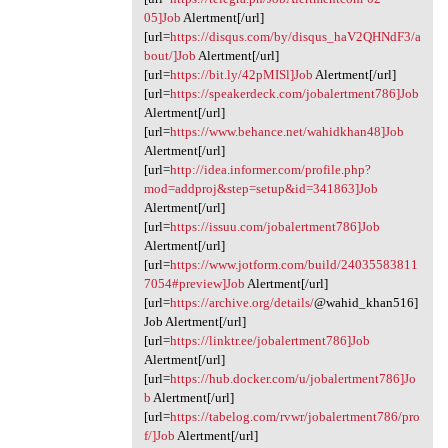
05]Job
Alertment[/url]
[url=
https://disqus.com/by/disqus_haV2QHNdF3/a
bout/]Job
Alertment[/url]
[url=
https://bit.ly/42pMISl]Job
Alertment[/url]
[url=
https://speakerdeck.com/jobalertment786]Job
Alertment[/url]
[url=
https://www.behance.net/wahidkhan48]Job
Alertment[/url]
[url=
http://idea.informer.com/profile.php?
mod=addproj&step=setup&id=341863]Job
Alertment[/url]
[url=
https://issuu.com/jobalertment786]Job
Alertment[/url]
[url=
https://www.jotform.com/build/24035583811
7054#preview]Job
Alertment[/url]
[url=
https://archive.org/details/
@wahid_khan516]
Job Alertment[/url]
[url=
https://linktr.ee/jobalertment786]Job
Alertment[/url]
[url=
https://hub.docker.com/u/jobalertment786]Jo
b
Alertment[/url]
[url=
https://tabelog.com/rvwr/jobalertment786/pro
f/]Job
Alertment[/url]