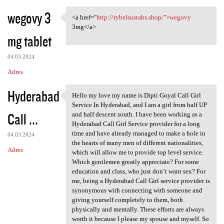
wegovy 3
<a href="
http://rybelsustabs.shop/">wegovy
<a href="http://rybelsustabs
3mg</a>
mg tablet
04.03.2024
Adres
Hyderabad
Hello my love my name is Dipti Goyal Call Girl
Hello my love my name is
Service In Hyderabad, and I am a girl from half UP
Call ...
and half descent south. I have been working as a
Hyderabad Call Girl Service provider for a long
time and have already managed to make a hole in
04.03.2024
the hearts of many men of different nationalities,
Adres
which will allow me to provide top level service.
Which gentlemen greatly appreciate? For some
education and class, who just don’t want sex? For
me, being a Hyderabad Call Girl service provider is
synonymous with connecting with someone and
giving yourself completely to them, both
physically and mentally. These efforts are always
worth it because I please my spouse and myself. So