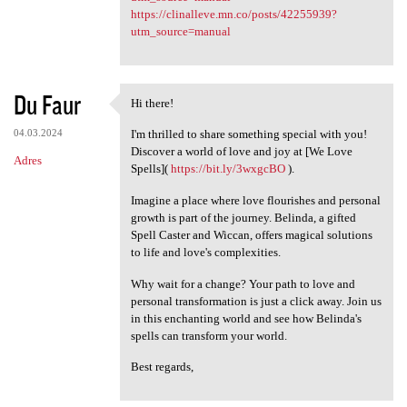
https://clinalleve.mn.co/posts/42255939?
utm_source=manual
Du Faur
Hi there!
Hi there!
04.03.2024
I'm thrilled to share something special with you!
Discover a world of love and joy at [We Love
Adres
Spells](
https://bit.ly/3wxgcBO
).
Imagine a place where love flourishes and personal
growth is part of the journey. Belinda, a gifted
Spell Caster and Wiccan, offers magical solutions
to life and love's complexities.
Why wait for a change? Your path to love and
personal transformation is just a click away. Join us
in this enchanting world and see how Belinda's
spells can transform your world.
Best regards,