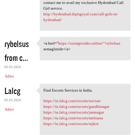
contact me to avail my exclusive Hyderabad Call
Girl service.
http://hyderabad.diptigoyal.com/call-girls-in-
hyderabad/
rybelsus
<a href="
https://ozempictabs.online/">rybelsus
<a href="https://ozempictabs
semaglutide</a>
from c...
05.03.2024
Adres
Lalcg
Find Escorts Services in India.
Find Escorts Services in
05.03.2024
https://in.lalcg.com/escorts/navsari
https://in.lalcg.com/escorts/gandhinagar
Adres
https://in.lalcg.com/escorts/jamnagar
https://in.lalcg.com/escorts/mehsana
https://in.lalcg.com/escorts/rajkot