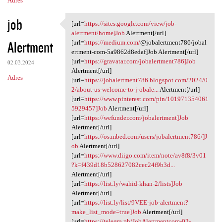
Adres
job
[url=
https://sites.google.com/view/job-
[url=https://sites.google.com
alertment/home]Job
Alertment[/url]
Alertment
[url=
https://medium.com/
@jobalertment786/jobal
ertment-com-5a9862d8edaf]Job Alertment[/url]
[url=
https://gravatar.com/jobalertment786]Job
02.03.2024
Alertment[/url]
Adres
[url=
https://jobalertment786.blogspot.com/2024/0
2/about-us-welcome-to-j-obale...
Alertment[/url]
[url=
https://www.pinterest.com/pin/101971354061
5929457]Job
Alertment[/url]
[url=
https://wefunder.com/jobalertment]Job
Alertment[/url]
[url=
https://os.mbed.com/users/jobalertment786/]J
ob
Alertment[/url]
[url=
https://www.diigo.com/item/note/av8f8/3v01
?k=f439d18b528627082cec24f9b3d...
Alertment[/url]
[url=
https://list.ly/wahid-khan-2/lists]Job
Alertment[/url]
[url=
https://list.ly/list/9VEE-job-alertment?
make_list_mode=true]Job
Alertment[/url]
[url=
https://telegra.ph/JobAlertmentcom-02-