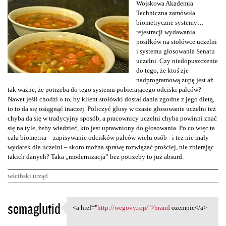
Wojskowa Akademia
Techniczna zamówiła
biometryczne systemy…
rejestracji wydawania
posiłków na stołówce uczelni
i systemu głosowania Senatu
uczelni. Czy niedopuszczenie
do tego, że ktoś zje
nadprogramową zupę jest aż
tak ważne, że potrzeba do tego systemu pobierającego odciski palców?
Nawet jeśli chodzi o to, by klient stołówki dostał dania zgodne z jego dietą,
to to da się osiągnąć inaczej. Policzyć głosy w czasie głosowanie uczelni też
chyba da się w tradycyjny sposób, a pracownicy uczelni chyba powinni znać
się na tyle, żeby wiedzieć, kto jest uprawniony do głosowania. Po co więc ta
cała biometria – zapisywanie odcisków palców wielu osób - i też nie mały
wydatek dla uczelni – skoro można sprawę rozwiązać prościej, nie zbierając
takich danych? Taka „modernizacja” bez potrzeby to już absurd.
wścibski urząd
K
semaglutid
<a href="
http://wegovy.top/">brand
ozempic</a>
<a href="http://wegovy.top/"
o