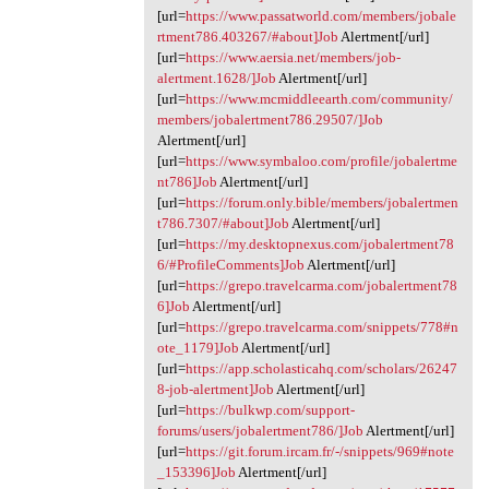
[url=
https://www.passatworld.com/members/jobale
rtment786.403267/#about]Job
Alertment[/url]
[url=
https://www.aersia.net/members/job-
alertment.1628/]Job
Alertment[/url]
[url=
https://www.mcmiddleearth.com/community/
members/jobalertment786.29507/]Job
Alertment[/url]
[url=
https://www.symbaloo.com/profile/jobalertme
nt786]Job
Alertment[/url]
[url=
https://forum.only.bible/members/jobalertmen
t786.7307/#about]Job
Alertment[/url]
[url=
https://my.desktopnexus.com/jobalertment78
6/#ProfileComments]Job
Alertment[/url]
[url=
https://grepo.travelcarma.com/jobalertment78
6]Job
Alertment[/url]
[url=
https://grepo.travelcarma.com/snippets/778#n
ote_1179]Job
Alertment[/url]
[url=
https://app.scholasticahq.com/scholars/26247
8-job-alertment]Job
Alertment[/url]
[url=
https://bulkwp.com/support-
forums/users/jobalertment786/]Job
Alertment[/url]
[url=
https://git.forum.ircam.fr/-/snippets/969#note
_153396]Job
Alertment[/url]