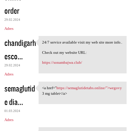
order
29.02.2024
Adres
chandigarh
24/7 service available visit my web site more info..
24/7 service available visit
Check out my website URL:
esco...
https://sonambajwa.club/
29.02.2024
Adres
semaglutid
<a href="
https://semaglutidetabs.online/">wegovy
<a href="https:/
3 mg tablet</a>
e dia...
01.03.2024
Adres