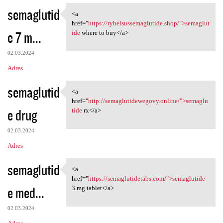
semaglutid
<a
<a href="https:/
href="
https://rybelsussemaglutide.shop/">semaglut
e 7 m...
ide
where to buy</a>
02.03.2024
Adres
semaglutid
<a
<a href="http:/
href="
http://semaglutidewegovy.online/">semaglu
e drug
tide
rx</a>
02.03.2024
Adres
semaglutid
<a
<a href="https:/
href="
https://semaglutidetabs.com/">semaglutide
e med...
3 mg tablet</a>
02.03.2024