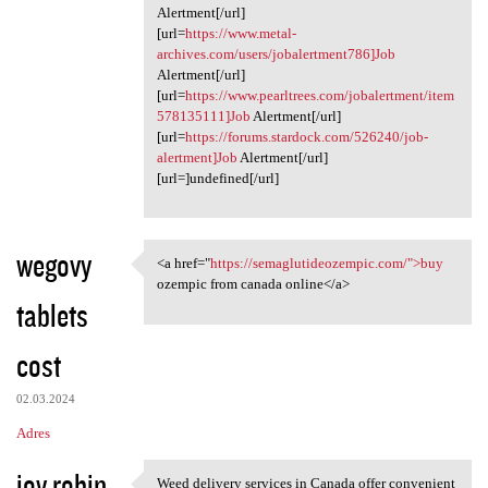
Alertment[/url]
[url=
https://www.metal-
archives.com/users/jobalertment786]Job
Alertment[/url]
[url=
https://www.pearltrees.com/jobalertment/item
578135111]Job
Alertment[/url]
[url=
https://forums.stardock.com/526240/job-
alertment]Job
Alertment[/url]
[url=]undefined[/url]
wegovy
<a href="
https://semaglutideozempic.com/">buy
<a href="https:/
ozempic from canada online</a>
tablets
cost
02.03.2024
Adres
joy robin
Weed delivery services in Canada offer convenient