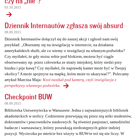
czy na „nie”?
03.10.2015
Dziennik Internautów zgłasza swój absurd
08.09.2015
Dziennik Internautów dołączył się do naszej akcji i zgłosił nam swój
przykład: „Oburzamy się na inwigilację w internecie, na działania
amerykańskich służb, ale co wiemy o inwigilacji na własnym podwórku?
Czy myślałeś, że gdy stoisz sobie pod blokiem, możesz być ciągle
obserwowany np. przez człowieka ze straży miejskiej, który siedzi przy
biurku i pije kawę? Czy myślałeś, ile naprawdę kamer może być w Twojej
okolicy? A może spojrzysz na mapkę, która może to ukazywać?”. Polecamy
artykuł Marcina Maja:
Ktoś nasikał pod kamerą, czyli inwigilacja z
perspektywy własnego podwórka
.
Checkpoint BUW
08.09.2015
Biblioteka Uniwersytecka w Warszawie. Jedna z najważniejszych bibliotek
akademickich w stolicy. Codziennie przewijają się przez nią setki studentów,
doktorantów i pracowników naukowych. Są również pasjonaci, samodzielni
badacze i warszawiacy, którzy poszukują niedostępnych gdzie indziej
pozycji. Wycieczka po mieście bez wizyty w BUW-ie też się nie liczy. W