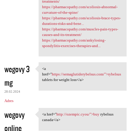
treatments/
https://pharmacopathy.com/scoliosis-abnormal-
curvature-of-the-spine/
https://pharmacopathy.com/scoliosis-brace-types-
durations-risks-and-bene...
https://pharmacopathy.com/muscles-pain-types-
causes-and-its-treatment/
https://pharmacopathy.com/ankylosing-
spondylitis-exercises-therapies-and...
wegovy 3
<a
<a href="https:/
href="
https://semaglutiderybelsus.com/">rybelsus
mg
tablets for weight loss</a>
28.02.2024
Adres
wegovy
<a href="
http://ozempic.cyou/">buy
rybelsus
<a href="http://ozempic.cyou/
canada</a>
online