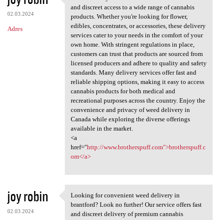
Weed delivery services in
and discreet access to a wide range of cannabis
02.03.2024
products. Whether you're looking for flower,
edibles, concentrates, or accessories, these delivery
Adres
services cater to your needs in the comfort of your
own home. With stringent regulations in place,
customers can trust that products are sourced from
licensed producers and adhere to quality and safety
standards. Many delivery services offer fast and
reliable shipping options, making it easy to access
cannabis products for both medical and
recreational purposes across the country. Enjoy the
convenience and privacy of weed delivery in
Canada while exploring the diverse offerings
available in the market.
<a
href="
http://www.brotherspuff.com">brotherspuff.c
om</a>
joy robin
Looking for convenient weed delivery in
Looking for convenient weed
brantford? Look no further! Our service offers fast
02.03.2024
and discreet delivery of premium cannabis