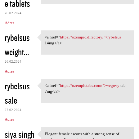
e tablets
m
e
26.02.2024
n
Adres
t
rybelsus
a
<a href="
https://ozempic.directory/">rybelsus
<a href="https://ozempic
14mg</a>
r
weight...
z
e
26.02.2024
Adres
rybelsus
<a href="
https://ozempictabs.com/">wegovy
tab
<a href="https://ozempictabs
7mg</a>
sale
27.02.2024
Adres
siya singh
Elegant female escorts with a strong sense of
Elegant female escorts with a