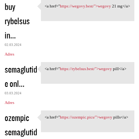
buy
<a href="
https://wegovy.best/">wegovy
21 mg</a>
<a href="https://wegovy.best/
rybelsus
in...
02.03.2024
Adres
semaglutid
<a href="
https://rybelsus.best/">wegovy
pill</a>
<a href="https://rybelsus
e onl...
03.03.2024
Adres
ozempic
<a href="
https://ozempic.pics/">wegovy
pills</a>
<a href="https://ozempic.pics
semaglutid