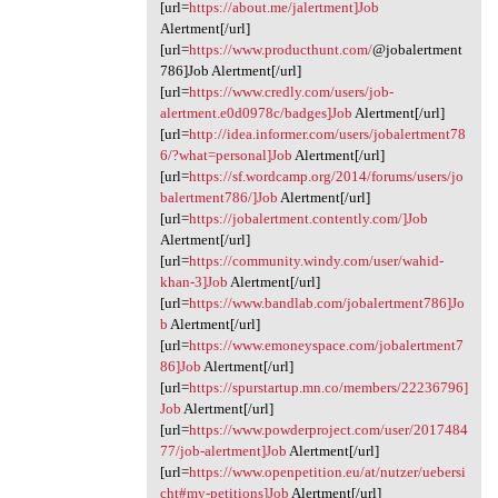
[url=
https://about.me/jalertment]Job
Alertment[/url]
[url=
https://www.producthunt.com/
@jobalertment
786]Job Alertment[/url]
[url=
https://www.credly.com/users/job-
alertment.e0d0978c/badges]Job
Alertment[/url]
[url=
http://idea.informer.com/users/jobalertment78
6/?what=personal]Job
Alertment[/url]
[url=
https://sf.wordcamp.org/2014/forums/users/jo
balertment786/]Job
Alertment[/url]
[url=
https://jobalertment.contently.com/]Job
Alertment[/url]
[url=
https://community.windy.com/user/wahid-
khan-3]Job
Alertment[/url]
[url=
https://www.bandlab.com/jobalertment786]Jo
b
Alertment[/url]
[url=
https://www.emoneyspace.com/jobalertment7
86]Job
Alertment[/url]
[url=
https://spurstartup.mn.co/members/22236796]
Job
Alertment[/url]
[url=
https://www.powderproject.com/user/2017484
77/job-alertment]Job
Alertment[/url]
[url=
https://www.openpetition.eu/at/nutzer/uebersi
cht#my-petitions]Job
Alertment[/url]