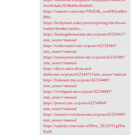
1tw3b4adc265f8d4bc0bddaf1...
https://wakelet.com/wake/VFnEXk_oonEKJymRto
RWc
https://techplanet.today/post/exploring-the-brown-
leather-bomber-jacket-...
https://healingtheinnerme.mn.co/posts/42254327?
utm_source=manual
https://codeconnect.mn.co/posts/42254344?
utm_source=manual
https://onwayassociation.mn.co/posts/42254398?
utm_source=manual
https://direct-sales-divas-and-
dudes.mn.co/posts/42254471?utm_source=manual
https://linkmate.mn.co/posts/42254486?
utm_source=manual
https://vividgram.mn.co/posts/42254881?
utm_source=manual
https://pest-ez.mn.co/posts/42254894?
utm_source=manual
https://intuitive-solutions.mn.co/posts/42255060?
utm_source=manual
https://wakelet.com/wake/xFDew_3E1O7F1gEFm
EraH