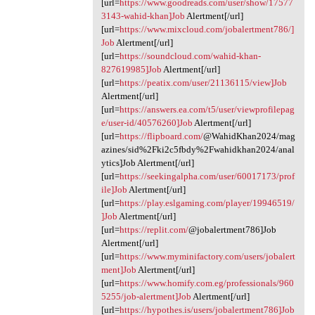
[url=
https://www.goodreads.com/user/show/17577
3143-wahid-khan]Job
Alertment[/url]
[url=
https://www.mixcloud.com/jobalertment786/]
Job
Alertment[/url]
[url=
https://soundcloud.com/wahid-khan-
827619985]Job
Alertment[/url]
[url=
https://peatix.com/user/21136115/view]Job
Alertment[/url]
[url=
https://answers.ea.com/t5/user/viewprofilepag
e/user-id/40576260]Job
Alertment[/url]
[url=
https://flipboard.com/
@WahidKhan2024/mag
azines/sid%2Fki2c5fbdy%2Fwahidkhan2024/anal
ytics]Job Alertment[/url]
[url=
https://seekingalpha.com/user/60017173/prof
ile]Job
Alertment[/url]
[url=
https://play.eslgaming.com/player/19946519/
]Job
Alertment[/url]
[url=
https://replit.com/
@jobalertment786]Job
Alertment[/url]
[url=
https://www.myminifactory.com/users/jobalert
ment]Job
Alertment[/url]
[url=
https://www.homify.com.eg/professionals/960
5255/job-alertment]Job
Alertment[/url]
[url=
https://hypothes.is/users/jobalertment786]Job