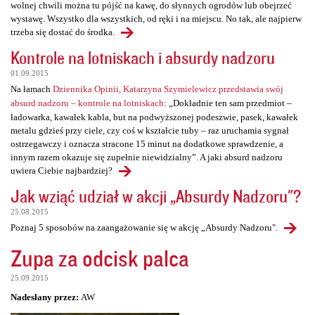
wolnej chwili można tu pójść na kawę, do słynnych ogrodów lub obejrzeć
wystawę. Wszystko dla wszystkich, od ręki i na miejscu. No tak, ale najpierw
trzeba się dostać do środka.
Kontrole na lotniskach i absurdy nadzoru
01.09.2015
Na łamach
Dziennika Opinii, Katarzyna Szymielewicz przedstawia swój
absurd nadzoru – kontrole na lotniskach
: „Dokładnie ten sam przedmiot –
ładowarka, kawałek kabla, but na podwyższonej podeszwie, pasek, kawałek
metalu gdzieś przy ciele, czy coś w kształcie tuby – raz uruchamia sygnał
ostrzegawczy i oznacza stracone 15 minut na dodatkowe sprawdzenie, a
innym razem okazuje się zupełnie niewidzialny”. A jaki absurd nadzoru
uwiera Ciebie najbardziej?
Jak wziąć udział w akcji „Absurdy Nadzoru"?
25.08.2015
Poznaj 5 sposobów na zaangażowanie się w akcję „Absurdy Nadzoru".
Zupa za odcisk palca
25.09.2015
Nadesłany przez:
AW