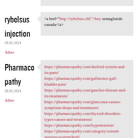
rybelsus
<a href="
http://rybelsus.cfd/">buy
semaglutide
<a href="http://rybelsus.cfd/
canada</a>
injection
28.02.2024
Adres
Pharmaco
https://pharmacopathy.com/skeletal-system-and-
https://pharmacopathy.com
its-parts/
pathy
https://pharmacopathy.com/gallstones-gall-
bladder-pain/
https://pharmacopathy.com/gaucher-disease-and-
28.02.2024
its-treatments/
Adres
https://pharmacopathy.com/glaucoma-causes-
symptoms-drops-and-treatments/
https://pharmacopathy.com/thyroid-disorders-
types-causes-and-treatments/
https://pharmacopathy.com/hypertension/
https://pharmacopathy.com/category/central-
nervous-system/feed/