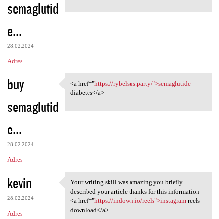
semaglutid
e...
28.02.2024
Adres
buy
<a href="
https://rybelsus.party/">semaglutide
<a href="https://rybelsus
diabetes</a>
semaglutid
e...
28.02.2024
Adres
kevin
Your writing skill was amazing you briefly
Your writing skill was
described your article thanks for this information
28.02.2024
<a href="
https://indown.io/reels">instagram
reels
download</a>
Adres