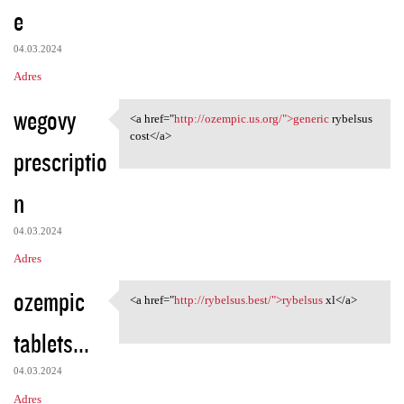
e
04.03.2024
Adres
wegovy
<a href="
http://ozempic.us.org/">generic
rybelsus
<a href="http://ozempic.us
cost</a>
prescriptio
n
04.03.2024
Adres
ozempic
<a href="
http://rybelsus.best/">rybelsus
xl</a>
<a href="http://rybelsus.best
tablets...
04.03.2024
Adres