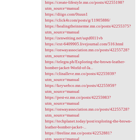
https://create-lifestyle.mn.co/posts/42255198?
utm_source=manual
https://diigo.com/0tuun1
https://click4r.com/posts/g/11905886/
https://healingtheinnerme.mn.co/posts/42255375?
utm_source=manual
https://zenwriting.net/uqtd0l11vb
https://ext-6409905.livejournal.com/516.html
https://onwayassociation.mn.co/posts/42255728?
utm_source=manual
https://telegra.ph/Exploring-the-brown-leather-
bomber-jacket-World-of-Ja...
https://clinalleve.mn.co/posts/42255939?
utm_source=manual
https://keywebco.mn.co/posts/42255959?
utm_source=manual
https://pest-ez.mn.co/posts/42255983?
utm_source=manual
https://onwayassociation.mn.co/posts/42255728?
utm_source=manual
https://techplanet.today/post/exploring-the-brown-
leather-bomber-jacket-...
https://freeline.mn.co/posts/42252881?
utm_source=manual