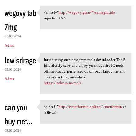
wegovy tab
<a href="
http://wegovy.guru/">semaglutide
<a href="http://wegovy.guru/"
injection</a>
7mg
05.03.2024
Adres
lewisdrage
Introducing our instagram reels downloader Tool!
Introducing our instagram
Effortlessly save and enjoy your favorite IG reels
05.03.2024
offline. Copy, paste, and download. Enjoy instant
access anytime, anywhere.
Adres
https://indown.io/reels
can you
<a href="
http://ismetformin.online/">metformin
er
<a href="http://ismetformin
500</a>
buy met...
05.03.2024