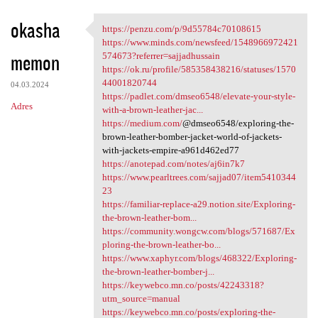
okasha
https://penzu.com/p/9d55784c70108615
https://penzu.com/p
https://www.minds.com/newsfeed/1548966972421
memon
574673?referrer=sajjadhussain
https://ok.ru/profile/585358438216/statuses/1570
44001820744
04.03.2024
https://padlet.com/dmseo6548/elevate-your-style-
Adres
with-a-brown-leather-jac...
https://medium.com/
@dmseo6548/exploring-the-
brown-leather-bomber-jacket-world-of-jackets-
with-jackets-empire-a961d462ed77
https://anotepad.com/notes/aj6in7k7
https://www.pearltrees.com/sajjad07/item5410344
23
https://familiar-replace-a29.notion.site/Exploring-
the-brown-leather-bom...
https://community.wongcw.com/blogs/571687/Ex
ploring-the-brown-leather-bo...
https://www.xaphyr.com/blogs/468322/Exploring-
the-brown-leather-bomber-j...
https://keywebco.mn.co/posts/42243318?
utm_source=manual
https://keywebco.mn.co/posts/exploring-the-