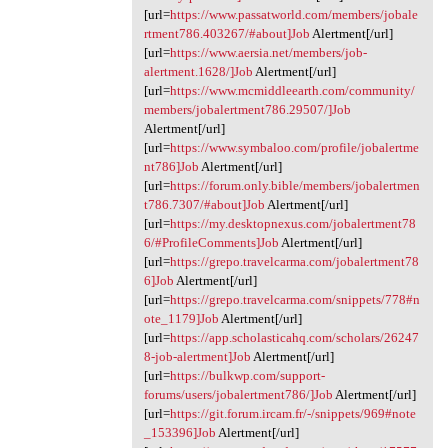
[url=
https://www.passatworld.com/members/jobale
rtment786.403267/#about]Job
Alertment[/url]
[url=
https://www.aersia.net/members/job-
alertment.1628/]Job
Alertment[/url]
[url=
https://www.mcmiddleearth.com/community/
members/jobalertment786.29507/]Job
Alertment[/url]
[url=
https://www.symbaloo.com/profile/jobalertme
nt786]Job
Alertment[/url]
[url=
https://forum.only.bible/members/jobalertmen
t786.7307/#about]Job
Alertment[/url]
[url=
https://my.desktopnexus.com/jobalertment78
6/#ProfileComments]Job
Alertment[/url]
[url=
https://grepo.travelcarma.com/jobalertment78
6]Job
Alertment[/url]
[url=
https://grepo.travelcarma.com/snippets/778#n
ote_1179]Job
Alertment[/url]
[url=
https://app.scholasticahq.com/scholars/26247
8-job-alertment]Job
Alertment[/url]
[url=
https://bulkwp.com/support-
forums/users/jobalertment786/]Job
Alertment[/url]
[url=
https://git.forum.ircam.fr/-/snippets/969#note
_153396]Job
Alertment[/url]