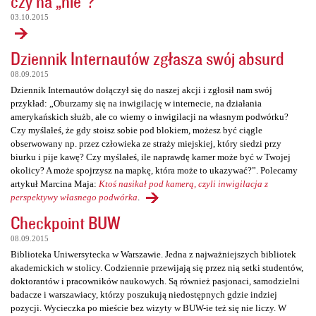
czy na „nie”?
03.10.2015
Dziennik Internautów zgłasza swój absurd
08.09.2015
Dziennik Internautów dołączył się do naszej akcji i zgłosił nam swój
przykład: „Oburzamy się na inwigilację w internecie, na działania
amerykańskich służb, ale co wiemy o inwigilacji na własnym podwórku?
Czy myślałeś, że gdy stoisz sobie pod blokiem, możesz być ciągle
obserwowany np. przez człowieka ze straży miejskiej, który siedzi przy
biurku i pije kawę? Czy myślałeś, ile naprawdę kamer może być w Twojej
okolicy? A może spojrzysz na mapkę, która może to ukazywać?”. Polecamy
artykuł Marcina Maja:
Ktoś nasikał pod kamerą, czyli inwigilacja z
perspektywy własnego podwórka
.
Checkpoint BUW
08.09.2015
Biblioteka Uniwersytecka w Warszawie. Jedna z najważniejszych bibliotek
akademickich w stolicy. Codziennie przewijają się przez nią setki studentów,
doktorantów i pracowników naukowych. Są również pasjonaci, samodzielni
badacze i warszawiacy, którzy poszukują niedostępnych gdzie indziej
pozycji. Wycieczka po mieście bez wizyty w BUW-ie też się nie liczy. W