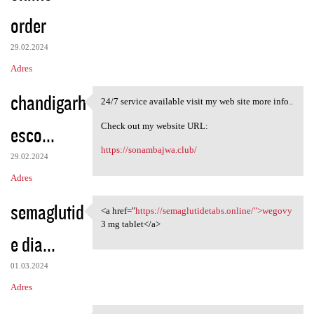
order
29.02.2024
Adres
chandigarh
24/7 service available visit my web site more info..
24/7 service available visit
Check out my website URL:
esco...
https://sonambajwa.club/
29.02.2024
Adres
semaglutid
<a href="
https://semaglutidetabs.online/">wegovy
<a href="https:/
3 mg tablet</a>
e dia...
01.03.2024
Adres