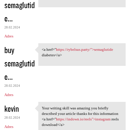
semaglutid
e...
28.02.2024
Adres
buy
<a href="
https://rybelsus.party/">semaglutide
<a href="https://rybelsus
diabetes</a>
semaglutid
e...
28.02.2024
Adres
kevin
Your writing skill was amazing you briefly
Your writing skill was
described your article thanks for this information
28.02.2024
<a href="
https://indown.io/reels">instagram
reels
download</a>
Adres