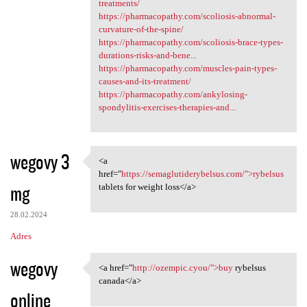
treatments/
https://pharmacopathy.com/scoliosis-abnormal-
curvature-of-the-spine/
https://pharmacopathy.com/scoliosis-brace-types-
durations-risks-and-bene...
https://pharmacopathy.com/muscles-pain-types-
causes-and-its-treatment/
https://pharmacopathy.com/ankylosing-
spondylitis-exercises-therapies-and...
wegovy 3
<a
<a href="https:/
href="
https://semaglutiderybelsus.com/">rybelsus
mg
tablets for weight loss</a>
28.02.2024
Adres
wegovy
<a href="
http://ozempic.cyou/">buy
rybelsus
<a href="http://ozempic.cyou/
canada</a>
online