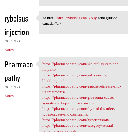
rybelsus
<a href="
http://rybelsus.cfd/">buy
semaglutide
<a href="http://rybelsus.cfd/
canada</a>
injection
28.02.2024
Adres
Pharmaco
https://pharmacopathy.com/skeletal-system-and-
https://pharmacopathy.com
its-parts/
pathy
https://pharmacopathy.com/gallstones-gall-
bladder-pain/
https://pharmacopathy.com/gaucher-disease-and-
28.02.2024
its-treatments/
Adres
https://pharmacopathy.com/glaucoma-causes-
symptoms-drops-and-treatments/
https://pharmacopathy.com/thyroid-disorders-
types-causes-and-treatments/
https://pharmacopathy.com/hypertension/
https://pharmacopathy.com/category/central-
nervous-system/feed/