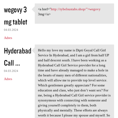
wegovy 3
<a href="
http://rybelsustabs.shop/">wegovy
<a href="http://rybelsustabs
3mg</a>
mg tablet
04.03.2024
Adres
Hyderabad
Hello my love my name is Dipti Goyal Call Girl
Hello my love my name is
Service In Hyderabad, and I am a girl from half UP
Call ...
and half descent south. I have been working as a
Hyderabad Call Girl Service provider for a long
time and have already managed to make a hole in
04.03.2024
the hearts of many men of different nationalities,
Adres
which will allow me to provide top level service.
Which gentlemen greatly appreciate? For some
education and class, who just don’t want sex? For
me, being a Hyderabad Call Girl service provider is
synonymous with connecting with someone and
giving yourself completely to them, both
physically and mentally. These efforts are always
worth it because I please my spouse and myself. So