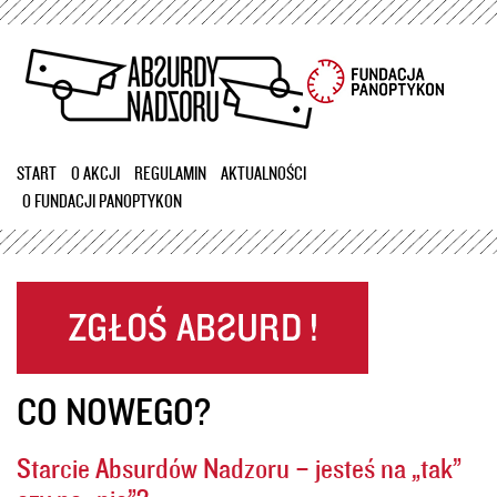
Przejdź
do
treści
START
O AKCJI
REGULAMIN
AKTUALNOŚCI
O FUNDACJI PANOPTYKON
CO NOWEGO?
Starcie Absurdów Nadzoru – jesteś na „tak”