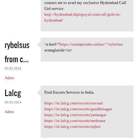
contact me to avail my exclusive Hyderabad Call
Girl service.
http://hyderabad.diptigoyal.com/call-girls-in-
hyderabad/
rybelsus
<a href="
https://ozempictabs.online/">rybelsus
<a href="https://ozempictabs
semaglutide</a>
from c...
05.03.2024
Adres
Lalcg
Find Escorts Services in India.
Find Escorts Services in
05.03.2024
https://in.lalcg.com/escorts/navsari
https://in.lalcg.com/escorts/gandhinagar
Adres
https://in.lalcg.com/escorts/jamnagar
https://in.lalcg.com/escorts/mehsana
https://in.lalcg.com/escorts/rajkot