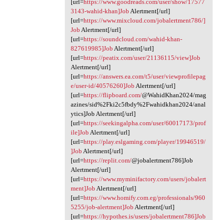
[url=
https://www.goodreads.com/user/show/17577
3143-wahid-khan]Job
Alertment[/url]
[url=
https://www.mixcloud.com/jobalertment786/]
Job
Alertment[/url]
[url=
https://soundcloud.com/wahid-khan-
827619985]Job
Alertment[/url]
[url=
https://peatix.com/user/21136115/view]Job
Alertment[/url]
[url=
https://answers.ea.com/t5/user/viewprofilepag
e/user-id/40576260]Job
Alertment[/url]
[url=
https://flipboard.com/
@WahidKhan2024/mag
azines/sid%2Fki2c5fbdy%2Fwahidkhan2024/anal
ytics]Job Alertment[/url]
[url=
https://seekingalpha.com/user/60017173/prof
ile]Job
Alertment[/url]
[url=
https://play.eslgaming.com/player/19946519/
]Job
Alertment[/url]
[url=
https://replit.com/
@jobalertment786]Job
Alertment[/url]
[url=
https://www.myminifactory.com/users/jobalert
ment]Job
Alertment[/url]
[url=
https://www.homify.com.eg/professionals/960
5255/job-alertment]Job
Alertment[/url]
[url=
https://hypothes.is/users/jobalertment786]Job