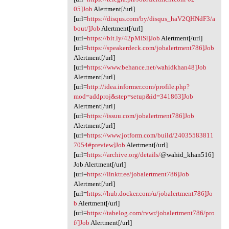
05]Job
Alertment[/url]
[url=
https://disqus.com/by/disqus_haV2QHNdF3/a
bout/]Job
Alertment[/url]
[url=
https://bit.ly/42pMISl]Job
Alertment[/url]
[url=
https://speakerdeck.com/jobalertment786]Job
Alertment[/url]
[url=
https://www.behance.net/wahidkhan48]Job
Alertment[/url]
[url=
http://idea.informer.com/profile.php?
mod=addproj&step=setup&id=341863]Job
Alertment[/url]
[url=
https://issuu.com/jobalertment786]Job
Alertment[/url]
[url=
https://www.jotform.com/build/24035583811
7054#preview]Job
Alertment[/url]
[url=
https://archive.org/details/
@wahid_khan516]
Job Alertment[/url]
[url=
https://linktr.ee/jobalertment786]Job
Alertment[/url]
[url=
https://hub.docker.com/u/jobalertment786]Jo
b
Alertment[/url]
[url=
https://tabelog.com/rvwr/jobalertment786/pro
f/]Job
Alertment[/url]