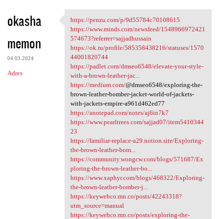
okasha
https://penzu.com/p/9d55784c70108615
https://penzu.com/p
https://www.minds.com/newsfeed/1548966972421
memon
574673?referrer=sajjadhussain
https://ok.ru/profile/585358438216/statuses/1570
44001820744
04.03.2024
https://padlet.com/dmseo6548/elevate-your-style-
Adres
with-a-brown-leather-jac...
https://medium.com/
@dmseo6548/exploring-the-
brown-leather-bomber-jacket-world-of-jackets-
with-jackets-empire-a961d462ed77
https://anotepad.com/notes/aj6in7k7
https://www.pearltrees.com/sajjad07/item5410344
23
https://familiar-replace-a29.notion.site/Exploring-
the-brown-leather-bom...
https://community.wongcw.com/blogs/571687/Ex
ploring-the-brown-leather-bo...
https://www.xaphyr.com/blogs/468322/Exploring-
the-brown-leather-bomber-j...
https://keywebco.mn.co/posts/42243318?
utm_source=manual
https://keywebco.mn.co/posts/exploring-the-