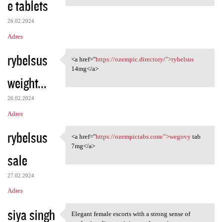
e tablets
m
e
26.02.2024
n
Adres
t
rybelsus
a
<a href="
https://ozempic.directory/">rybelsus
<a href="https://ozempic
14mg</a>
r
weight...
z
e
26.02.2024
Adres
rybelsus
<a href="
https://ozempictabs.com/">wegovy
tab
<a href="https://ozempictabs
7mg</a>
sale
27.02.2024
Adres
siya singh
Elegant female escorts with a strong sense of
Elegant female escorts with a