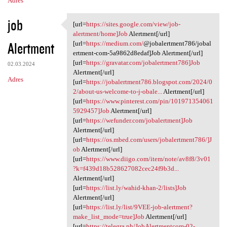
Adres
job
[url=
https://sites.google.com/view/job-
[url=https://sites.google.com
alertment/home]Job
Alertment[/url]
Alertment
[url=
https://medium.com/
@jobalertment786/jobal
ertment-com-5a9862d8edaf]Job Alertment[/url]
[url=
https://gravatar.com/jobalertment786]Job
02.03.2024
Alertment[/url]
Adres
[url=
https://jobalertment786.blogspot.com/2024/0
2/about-us-welcome-to-j-obale...
Alertment[/url]
[url=
https://www.pinterest.com/pin/101971354061
5929457]Job
Alertment[/url]
[url=
https://wefunder.com/jobalertment]Job
Alertment[/url]
[url=
https://os.mbed.com/users/jobalertment786/]J
ob
Alertment[/url]
[url=
https://www.diigo.com/item/note/av8f8/3v01
?k=f439d18b528627082cec24f9b3d...
Alertment[/url]
[url=
https://list.ly/wahid-khan-2/lists]Job
Alertment[/url]
[url=
https://list.ly/list/9VEE-job-alertment?
make_list_mode=true]Job
Alertment[/url]
[url=
https://telegra.ph/JobAlertmentcom-02-