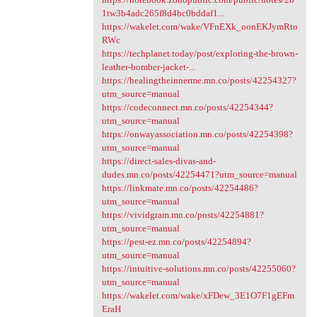
1tw3b4adc265f8d4bc0bddaf1...
https://wakelet.com/wake/VFnEXk_oonEKJymRto
RWc
https://techplanet.today/post/exploring-the-brown-
leather-bomber-jacket-...
https://healingtheinnerme.mn.co/posts/42254327?
utm_source=manual
https://codeconnect.mn.co/posts/42254344?
utm_source=manual
https://onwayassociation.mn.co/posts/42254398?
utm_source=manual
https://direct-sales-divas-and-
dudes.mn.co/posts/42254471?utm_source=manual
https://linkmate.mn.co/posts/42254486?
utm_source=manual
https://vividgram.mn.co/posts/42254881?
utm_source=manual
https://pest-ez.mn.co/posts/42254894?
utm_source=manual
https://intuitive-solutions.mn.co/posts/42255060?
utm_source=manual
https://wakelet.com/wake/xFDew_3E1O7F1gEFm
EraH