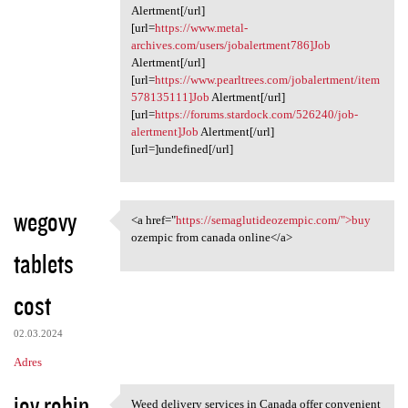
Alertment[/url]
[url=
https://www.metal-
archives.com/users/jobalertment786]Job
Alertment[/url]
[url=
https://www.pearltrees.com/jobalertment/item
578135111]Job
Alertment[/url]
[url=
https://forums.stardock.com/526240/job-
alertment]Job
Alertment[/url]
[url=]undefined[/url]
wegovy
<a href="
https://semaglutideozempic.com/">buy
<a href="https:/
ozempic from canada online</a>
tablets
cost
02.03.2024
Adres
joy robin
Weed delivery services in Canada offer convenient