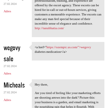
professionalism, training, and experience are
27.02.2024
offered by the escort agency. These escorts can be
hired for in-call or out-of-hours services, giving
Adres
customers a memorable experience. The escorts can
make any man feel special because of their
incredible sense of elegance and confidence.
http://tanubhatia.com/
wegovy
<a href="
https://ozempic.us.com/">wegovy
<a href="https://ozempic.us
diabetes medication</a>
sale
27.02.2024
Adres
Micheals
Hey there,
Hey there,
27.02.2024
Are you tired of feeling like your marketing efforts
are shooting arrows into the dark? Picture this:
Adres
your business is a garden, and email marketing is
the nourishing rain that helps it flourish. With