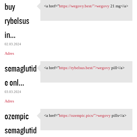
buy
<a href="
https://wegovy.best/">wegovy
21 mg</a>
<a href="https://wegovy.best/
rybelsus
in...
02.03.2024
Adres
semaglutid
<a href="
https://rybelsus.best/">wegovy
pill</a>
<a href="https://rybelsus
e onl...
03.03.2024
Adres
ozempic
<a href="
https://ozempic.pics/">wegovy
pills</a>
<a href="https://ozempic.pics
semaglutid