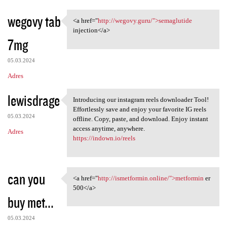
wegovy tab
<a href="
http://wegovy.guru/">semaglutide
<a href="http://wegovy.guru/"
injection</a>
7mg
05.03.2024
Adres
lewisdrage
Introducing our instagram reels downloader Tool!
Introducing our instagram
Effortlessly save and enjoy your favorite IG reels
05.03.2024
offline. Copy, paste, and download. Enjoy instant
access anytime, anywhere.
Adres
https://indown.io/reels
can you
<a href="
http://ismetformin.online/">metformin
er
<a href="http://ismetformin
500</a>
buy met...
05.03.2024