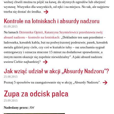
wolnej chwili można tu pójść na kawę, do słynnych ogrodów lub obejrzeć
wystawę. Wszystko dla wszystkich, od ręki i na miejscu. No tak, ale najpierw
trzeba się dostać do środka.
Kontrole na lotniskach i absurdy nadzoru
01.09.2015
Na łamach
Dziennika Opinii, Katarzyna Szymielewicz przedstawia swój
absurd nadzoru – kontrole na lotniskach
: „Dokładnie ten sam przedmiot –
ładowarka, kawałek kabla, but na podwyższonej podeszwie, pasek, kawałek
metalu gdzieś przy ciele, czy coś w kształcie tuby – raz uruchamia sygnał
ostrzegawczy i oznacza stracone 15 minut na dodatkowe sprawdzenie, a
innym razem okazuje się zupełnie niewidzialny”. A jaki absurd nadzoru
uwiera Ciebie najbardziej?
Jak wziąć udział w akcji „Absurdy Nadzoru"?
25.08.2015
Poznaj 5 sposobów na zaangażowanie się w akcję „Absurdy Nadzoru".
Zupa za odcisk palca
25.09.2015
Nadesłany przez:
AW