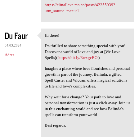
https://clinalleve.mn.co/posts/42255939?
utm_source=manual
Du Faur
Hi there!
Hi there!
04.03.2024
I'm thrilled to share something special with you!
Discover a world of love and joy at [We Love
Adres
Spells](
https://bit.ly/3wxgcBO
).
Imagine a place where love flourishes and personal
growth is part of the journey. Belinda, a gifted
Spell Caster and Wiccan, offers magical solutions
to life and love's complexities.
Why wait for a change? Your path to love and
personal transformation is just a click away. Join us
in this enchanting world and see how Belinda's
spells can transform your world.
Best regards,