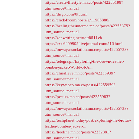
https://create-lifestyle.mn.co/posts/42255198?
utm_source=manual
https://diigo.com/0tuun1
https://click4r.com/posts/g/11905886/
https://healingtheinnerme.mn.co/posts/42255375?
utm_source=manual
https://zenwriting.net/uqtd0l11vb
https://ext-6409905.livejournal.com/516.html
https://onwayassociation.mn.co/posts/42255728?
utm_source=manual
https://telegra.ph/Exploring-the-brown-leather-
bomber-jacket-World-of-Ja...
https://clinalleve.mn.co/posts/42255939?
utm_source=manual
https://keywebco.mn.co/posts/42255959?
utm_source=manual
https://pest-ez.mn.co/posts/42255983?
utm_source=manual
https://onwayassociation.mn.co/posts/42255728?
utm_source=manual
https://techplanet.today/post/exploring-the-brown-
leather-bomber-jacket-...
https://freeline.mn.co/posts/42252881?
utm_source=manual