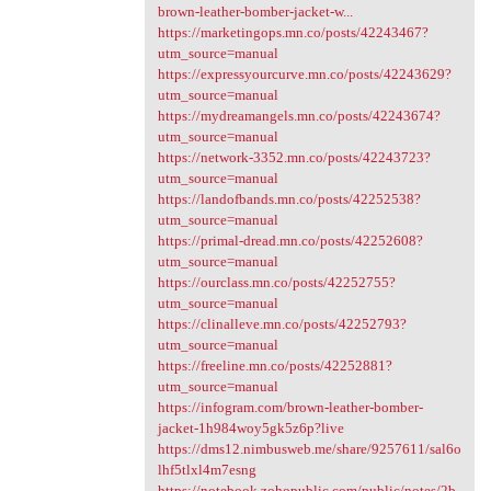
brown-leather-bomber-jacket-w...
https://marketingops.mn.co/posts/42243467?
utm_source=manual
https://expressyourcurve.mn.co/posts/42243629?
utm_source=manual
https://mydreamangels.mn.co/posts/42243674?
utm_source=manual
https://network-3352.mn.co/posts/42243723?
utm_source=manual
https://landofbands.mn.co/posts/42252538?
utm_source=manual
https://primal-dread.mn.co/posts/42252608?
utm_source=manual
https://ourclass.mn.co/posts/42252755?
utm_source=manual
https://clinalleve.mn.co/posts/42252793?
utm_source=manual
https://freeline.mn.co/posts/42252881?
utm_source=manual
https://infogram.com/brown-leather-bomber-
jacket-1h984woy5gk5z6p?live
https://dms12.nimbusweb.me/share/9257611/sal6o
lhf5tlxl4m7esng
https://notebook.zohopublic.com/public/notes/2b