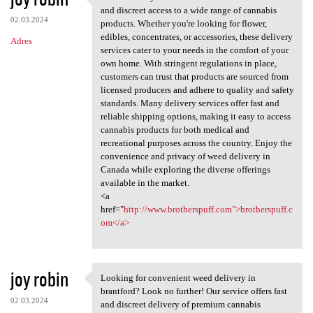
Weed delivery services in
and discreet access to a wide range of cannabis
02.03.2024
products. Whether you're looking for flower,
edibles, concentrates, or accessories, these delivery
Adres
services cater to your needs in the comfort of your
own home. With stringent regulations in place,
customers can trust that products are sourced from
licensed producers and adhere to quality and safety
standards. Many delivery services offer fast and
reliable shipping options, making it easy to access
cannabis products for both medical and
recreational purposes across the country. Enjoy the
convenience and privacy of weed delivery in
Canada while exploring the diverse offerings
available in the market.
<a
href="
http://www.brotherspuff.com">brotherspuff.c
om</a>
joy robin
Looking for convenient weed delivery in
Looking for convenient weed
brantford? Look no further! Our service offers fast
02.03.2024
and discreet delivery of premium cannabis