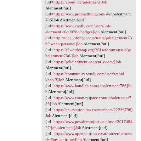
[url=
https://about.me/jalertment]Job
Alertment[/url]
[url=
https://www.producthunt.com/
@jobalertment
786]Job Alertment[/url]
[url=
https://www.credly.com/users/job-
alertment.e0d0978c/badges]Job
Alertment[/url]
[url=
http://idea.informer.com/users/jobalertment78
6/?what=personal]Job
Alertment[/url]
[url=
https://sf.wordcamp.org/2014/forums/users/jo
balertment786/]Job
Alertment[/url]
[url=
https://jobalertment.contently.com/]Job
Alertment[/url]
[url=
https://community.windy.com/user/wahid-
khan-3]Job
Alertment[/url]
[url=
https://www.bandlab.com/jobalertment786]Jo
b
Alertment[/url]
[url=
https://www.emoneyspace.com/jobalertment7
86]Job
Alertment[/url]
[url=
https://spurstartup.mn.co/members/22236796]
Job
Alertment[/url]
[url=
https://www.powderproject.com/user/2017484
77/job-alertment]Job
Alertment[/url]
[url=
https://www.openpetition.eu/at/nutzer/uebersi
cht#my-petitions]Job
Alertment[/url]