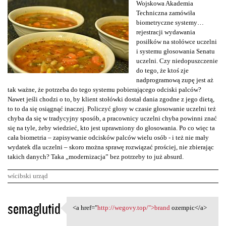
Wojskowa Akademia
Techniczna zamówiła
biometryczne systemy…
rejestracji wydawania
posiłków na stołówce uczelni
i systemu głosowania Senatu
uczelni. Czy niedopuszczenie
do tego, że ktoś zje
nadprogramową zupę jest aż
tak ważne, że potrzeba do tego systemu pobierającego odciski palców?
Nawet jeśli chodzi o to, by klient stołówki dostał dania zgodne z jego dietą,
to to da się osiągnąć inaczej. Policzyć głosy w czasie głosowanie uczelni też
chyba da się w tradycyjny sposób, a pracownicy uczelni chyba powinni znać
się na tyle, żeby wiedzieć, kto jest uprawniony do głosowania. Po co więc ta
cała biometria – zapisywanie odcisków palców wielu osób - i też nie mały
wydatek dla uczelni – skoro można sprawę rozwiązać prościej, nie zbierając
takich danych? Taka „modernizacja” bez potrzeby to już absurd.
wścibski urząd
K
semaglutid
<a href="
http://wegovy.top/">brand
ozempic</a>
<a href="http://wegovy.top/"
o