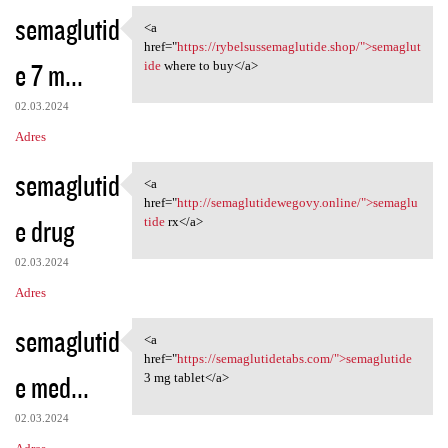
semaglutid
<a
<a href="https:/
href="
https://rybelsussemaglutide.shop/">semaglut
e 7 m...
ide
where to buy</a>
02.03.2024
Adres
semaglutid
<a
<a href="http:/
href="
http://semaglutidewegovy.online/">semaglu
e drug
tide
rx</a>
02.03.2024
Adres
semaglutid
<a
<a href="https:/
href="
https://semaglutidetabs.com/">semaglutide
e med...
3 mg tablet</a>
02.03.2024