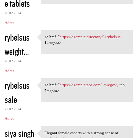
e tablets
m
e
26.02.2024
n
Adres
t
rybelsus
a
<a href="
https://ozempic.directory/">rybelsus
<a href="https://ozempic
14mg</a>
r
weight...
z
e
26.02.2024
Adres
rybelsus
<a href="
https://ozempictabs.com/">wegovy
tab
<a href="https://ozempictabs
7mg</a>
sale
27.02.2024
Adres
siya singh
Elegant female escorts with a strong sense of
Elegant female escorts with a