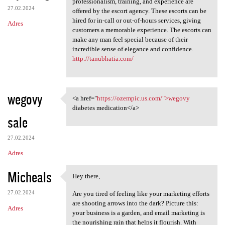
professionalism, training, and experience are
27.02.2024
offered by the escort agency. These escorts can be
hired for in-call or out-of-hours services, giving
Adres
customers a memorable experience. The escorts can
make any man feel special because of their
incredible sense of elegance and confidence.
http://tanubhatia.com/
wegovy
<a href="
https://ozempic.us.com/">wegovy
<a href="https://ozempic.us
diabetes medication</a>
sale
27.02.2024
Adres
Micheals
Hey there,
Hey there,
27.02.2024
Are you tired of feeling like your marketing efforts
are shooting arrows into the dark? Picture this:
Adres
your business is a garden, and email marketing is
the nourishing rain that helps it flourish. With