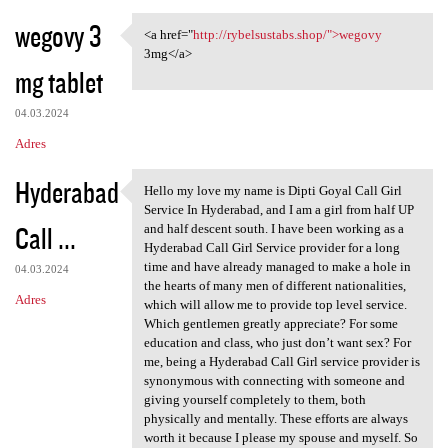
wegovy 3
<a href="
http://rybelsustabs.shop/">wegovy
<a href="http://rybelsustabs
3mg</a>
mg tablet
04.03.2024
Adres
Hyderabad
Hello my love my name is Dipti Goyal Call Girl
Hello my love my name is
Service In Hyderabad, and I am a girl from half UP
Call ...
and half descent south. I have been working as a
Hyderabad Call Girl Service provider for a long
time and have already managed to make a hole in
04.03.2024
the hearts of many men of different nationalities,
Adres
which will allow me to provide top level service.
Which gentlemen greatly appreciate? For some
education and class, who just don’t want sex? For
me, being a Hyderabad Call Girl service provider is
synonymous with connecting with someone and
giving yourself completely to them, both
physically and mentally. These efforts are always
worth it because I please my spouse and myself. So