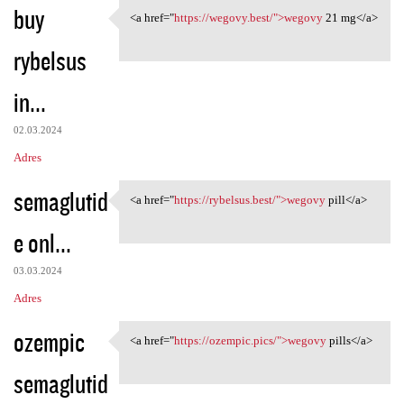
buy
<a href="
https://wegovy.best/">wegovy
21 mg</a>
<a href="https://wegovy.best/
rybelsus
in...
02.03.2024
Adres
semaglutid
<a href="
https://rybelsus.best/">wegovy
pill</a>
<a href="https://rybelsus
e onl...
03.03.2024
Adres
ozempic
<a href="
https://ozempic.pics/">wegovy
pills</a>
<a href="https://ozempic.pics
semaglutid