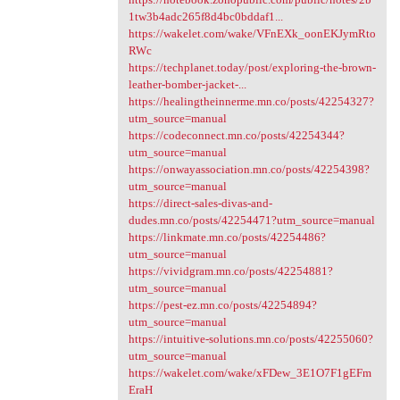
1tw3b4adc265f8d4bc0bddaf1...
https://wakelet.com/wake/VFnEXk_oonEKJymRto
RWc
https://techplanet.today/post/exploring-the-brown-
leather-bomber-jacket-...
https://healingtheinnerme.mn.co/posts/42254327?
utm_source=manual
https://codeconnect.mn.co/posts/42254344?
utm_source=manual
https://onwayassociation.mn.co/posts/42254398?
utm_source=manual
https://direct-sales-divas-and-
dudes.mn.co/posts/42254471?utm_source=manual
https://linkmate.mn.co/posts/42254486?
utm_source=manual
https://vividgram.mn.co/posts/42254881?
utm_source=manual
https://pest-ez.mn.co/posts/42254894?
utm_source=manual
https://intuitive-solutions.mn.co/posts/42255060?
utm_source=manual
https://wakelet.com/wake/xFDew_3E1O7F1gEFm
EraH