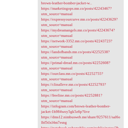
brown-leather-bomber-jacket-w...
https://marketingops.mn.co/posts/42243467?
utm_source=manual
https://expressyourcurve.mn.co/posts/42243629?
utm_source=manual
https://mydreamangels.mn.co/posts/42243674?
utm_source=manual
https://network-3352.mn.co/posts/42243723?
utm_source=manual
https://landofbands.mn.co/posts/42252538?
utm_source=manual
https://primal-dread.mn.co/posts/42252608?
utm_source=manual
https://ourclass.mn.co/posts/42252755?
utm_source=manual
https://clinalleve.mn.co/posts/42252793?
utm_source=manual
https://freeline.mn.co/posts/42252881?
utm_source=manual
https://infogram.com/brown-leather-bomber-
jacket-1h984woy5gk5z6p?live
https://dms12.nimbusweb.me/share/9257611/sal6o
lhf5tlxl4m7esng
https://notebook.zohopublic.com/public/notes/2b