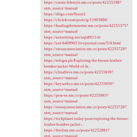
https://create-lifestyle.mn.co/posts/42255198?
utm_source=manual
https://diigo.com/0tuun1
https://click4r.com/posts/g/11905886/
https://healingtheinnerme.mn.co/posts/42255375?
utm_source=manual
https://zenwriting.net/uqtd0l11vb
https://ext-6409905.livejournal.com/516.html
https://onwayassociation.mn.co/posts/42255728?
utm_source=manual
https://telegra.ph/Exploring-the-brown-leather-
bomber-jacket-World-of-Ja...
https://clinalleve.mn.co/posts/42255939?
utm_source=manual
https://keywebco.mn.co/posts/42255959?
utm_source=manual
https://pest-ez.mn.co/posts/42255983?
utm_source=manual
https://onwayassociation.mn.co/posts/42255728?
utm_source=manual
https://techplanet.today/post/exploring-the-brown-
leather-bomber-jacket-...
https://freeline.mn.co/posts/42252881?
utm_source=manual