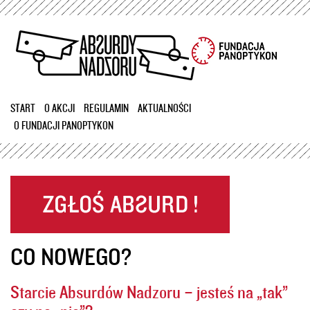
Przejdź
do
treści
START
O AKCJI
REGULAMIN
AKTUALNOŚCI
O FUNDACJI PANOPTYKON
CO NOWEGO?
Starcie Absurdów Nadzoru – jesteś na „tak”