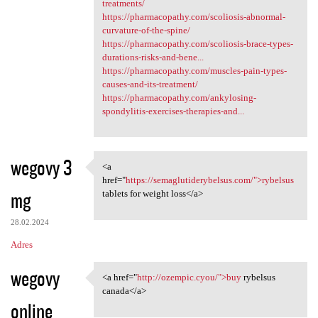
treatments/
https://pharmacopathy.com/scoliosis-abnormal-
curvature-of-the-spine/
https://pharmacopathy.com/scoliosis-brace-types-
durations-risks-and-bene...
https://pharmacopathy.com/muscles-pain-types-
causes-and-its-treatment/
https://pharmacopathy.com/ankylosing-
spondylitis-exercises-therapies-and...
wegovy 3
<a
<a href="https:/
href="
https://semaglutiderybelsus.com/">rybelsus
mg
tablets for weight loss</a>
28.02.2024
Adres
wegovy
<a href="
http://ozempic.cyou/">buy
rybelsus
<a href="http://ozempic.cyou/
canada</a>
online