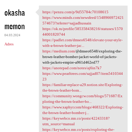
okasha
https://penzu.com/p/9d55784c70108615
https://penzu.com/p
https://www.minds.com/newsfeed/1548966972421
memon
574673?referrer=sajjadhussain
https://ok.ru/profile/585358438216/statuses/1570
44001820744
04.03.2024
https://padlet.com/dmseo6548/elevate-your-style-
Adres
with-a-brown-leather-jac...
https://medium.com/
@dmseo6548/exploring-the-
brown-leather-bomber-jacket-world-of-jackets-
with-jackets-empire-a961d462ed77
https://anotepad.com/notes/aj6in7k7
https://www.pearltrees.com/sajjad07/item5410344
23
https://familiar-replace-a29.notion.site/Exploring-
the-brown-leather-bom...
https://community.wongcw.com/blogs/571687/Ex
ploring-the-brown-leather-bo...
https://www.xaphyr.com/blogs/468322/Exploring-
the-brown-leather-bomber-j...
https://keywebco.mn.co/posts/42243318?
utm_source=manual
https://keywebco.mn.co/posts/exploring-the-