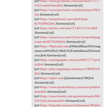
[url=
https://www.goodreads.com/user/show/17577
3143-wahid-khan]Job
Alertment[/url]
[url=
https://www.mixcloud.com/jobalertment786/]
Job
Alertment[/url]
[url=
https://soundcloud.com/wahid-khan-
827619985]Job
Alertment[/url]
[url=
https://peatix.com/user/21136115/view]Job
Alertment[/url]
[url=
https://answers.ea.com/t5/user/viewprofilepag
e/user-id/40576260]Job
Alertment[/url]
[url=
https://flipboard.com/
@WahidKhan2024/mag
azines/sid%2Fki2c5fbdy%2Fwahidkhan2024/anal
ytics]Job Alertment[/url]
[url=
https://seekingalpha.com/user/60017173/prof
ile]Job
Alertment[/url]
[url=
https://play.eslgaming.com/player/19946519/
]Job
Alertment[/url]
[url=
https://replit.com/
@jobalertment786]Job
Alertment[/url]
[url=
https://www.myminifactory.com/users/jobalert
ment]Job
Alertment[/url]
[url=
https://www.homify.com.eg/professionals/960
5255/job-alertment]Job
Alertment[/url]
[url=
https://hypothes.is/users/jobalertment786]Job