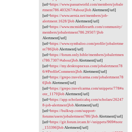
[url=
https://www.passatworld.com/members/jobale
rtment786.403267/#about]Job
Alertment[/url]
[url=
https://www.aersia.net/members/job-
alertment.1628/]Job
Alertment[/url]
[url=
https://www.mcmiddleearth.com/community/
members/jobalertment786.29507/]Job
Alertment[/url]
[url=
https://www.symbaloo.com/profile/jobalertme
nt786]Job
Alertment[/url]
[url=
https://forum.only.bible/members/jobalertmen
t786.7307/#about]Job
Alertment[/url]
[url=
https://my.desktopnexus.com/jobalertment78
6/#ProfileComments]Job
Alertment[/url]
[url=
https://grepo.travelcarma.com/jobalertment78
6]Job
Alertment[/url]
[url=
https://grepo.travelcarma.com/snippets/778#n
ote_1179]Job
Alertment[/url]
[url=
https://app.scholasticahq.com/scholars/26247
8-job-alertment]Job
Alertment[/url]
[url=
https://bulkwp.com/support-
forums/users/jobalertment786/]Job
Alertment[/url]
[url=
https://git.forum.ircam.fr/-/snippets/969#note
_153396]Job
Alertment[/url]