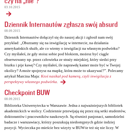
czy na „nie”?
03.10.2015
Dziennik Internautów zgłasza swój absurd
08.09.2015
Dziennik Internautów dołączył się do naszej akcji i zgłosił nam swój
przykład: „Oburzamy się na inwigilację w internecie, na działania
amerykańskich służb, ale co wiemy o inwigilacji na własnym podwórku?
Czy myślałeś, że gdy stoisz sobie pod blokiem, możesz być ciągle
obserwowany np. przez człowieka ze straży miejskiej, który siedzi przy
biurku i pije kawę? Czy myślałeś, ile naprawdę kamer może być w Twojej
okolicy? A może spojrzysz na mapkę, która może to ukazywać?”. Polecamy
artykuł Marcina Maja:
Ktoś nasikał pod kamerą, czyli inwigilacja z
perspektywy własnego podwórka
.
Checkpoint BUW
08.09.2015
Biblioteka Uniwersytecka w Warszawie. Jedna z najważniejszych bibliotek
akademickich w stolicy. Codziennie przewijają się przez nią setki studentów,
doktorantów i pracowników naukowych. Są również pasjonaci, samodzielni
badacze i warszawiacy, którzy poszukują niedostępnych gdzie indziej
pozycji. Wycieczka po mieście bez wizyty w BUW-ie też się nie liczy. W