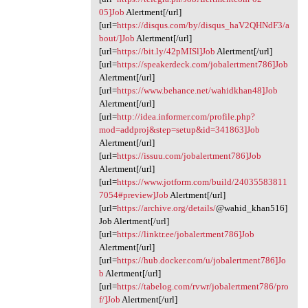
05]Job
Alertment[/url]
[url=
https://disqus.com/by/disqus_haV2QHNdF3/a
bout/]Job
Alertment[/url]
[url=
https://bit.ly/42pMISl]Job
Alertment[/url]
[url=
https://speakerdeck.com/jobalertment786]Job
Alertment[/url]
[url=
https://www.behance.net/wahidkhan48]Job
Alertment[/url]
[url=
http://idea.informer.com/profile.php?
mod=addproj&step=setup&id=341863]Job
Alertment[/url]
[url=
https://issuu.com/jobalertment786]Job
Alertment[/url]
[url=
https://www.jotform.com/build/24035583811
7054#preview]Job
Alertment[/url]
[url=
https://archive.org/details/
@wahid_khan516]
Job Alertment[/url]
[url=
https://linktr.ee/jobalertment786]Job
Alertment[/url]
[url=
https://hub.docker.com/u/jobalertment786]Jo
b
Alertment[/url]
[url=
https://tabelog.com/rvwr/jobalertment786/pro
f/]Job
Alertment[/url]