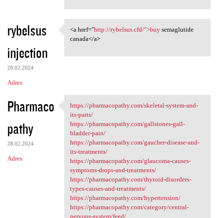
rybelsus
<a href="
http://rybelsus.cfd/">buy
semaglutide
<a href="http://rybelsus.cfd/
canada</a>
injection
28.02.2024
Adres
Pharmaco
https://pharmacopathy.com/skeletal-system-and-
https://pharmacopathy.com
its-parts/
pathy
https://pharmacopathy.com/gallstones-gall-
bladder-pain/
https://pharmacopathy.com/gaucher-disease-and-
28.02.2024
its-treatments/
Adres
https://pharmacopathy.com/glaucoma-causes-
symptoms-drops-and-treatments/
https://pharmacopathy.com/thyroid-disorders-
types-causes-and-treatments/
https://pharmacopathy.com/hypertension/
https://pharmacopathy.com/category/central-
nervous-system/feed/