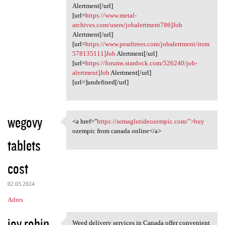
Alertment[/url]
[url=
https://www.metal-
archives.com/users/jobalertment786]Job
Alertment[/url]
[url=
https://www.pearltrees.com/jobalertment/item
578135111]Job
Alertment[/url]
[url=
https://forums.stardock.com/526240/job-
alertment]Job
Alertment[/url]
[url=]undefined[/url]
wegovy
<a href="
https://semaglutideozempic.com/">buy
<a href="https:/
ozempic from canada online</a>
tablets
cost
02.03.2024
Adres
joy robin
Weed delivery services in Canada offer convenient