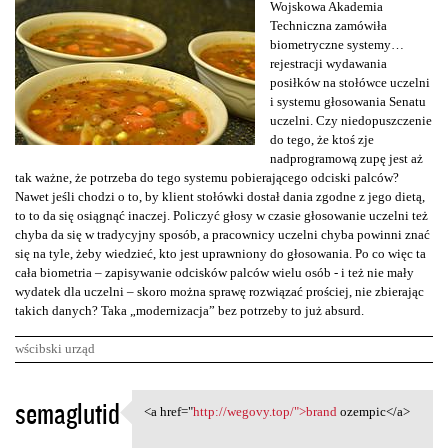
Wojskowa Akademia
Techniczna zamówiła
biometryczne systemy…
rejestracji wydawania
posiłków na stołówce uczelni
i systemu głosowania Senatu
uczelni. Czy niedopuszczenie
do tego, że ktoś zje
nadprogramową zupę jest aż
tak ważne, że potrzeba do tego systemu pobierającego odciski palców?
Nawet jeśli chodzi o to, by klient stołówki dostał dania zgodne z jego dietą,
to to da się osiągnąć inaczej. Policzyć głosy w czasie głosowanie uczelni też
chyba da się w tradycyjny sposób, a pracownicy uczelni chyba powinni znać
się na tyle, żeby wiedzieć, kto jest uprawniony do głosowania. Po co więc ta
cała biometria – zapisywanie odcisków palców wielu osób - i też nie mały
wydatek dla uczelni – skoro można sprawę rozwiązać prościej, nie zbierając
takich danych? Taka „modernizacja” bez potrzeby to już absurd.
wścibski urząd
K
semaglutid
<a href="
http://wegovy.top/">brand
ozempic</a>
<a href="http://wegovy.top/"
o