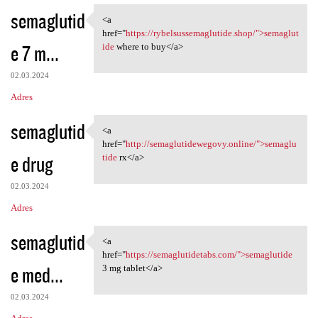
semaglutid
<a
<a href="https:/
href="
https://rybelsussemaglutide.shop/">semaglut
e 7 m...
ide
where to buy</a>
02.03.2024
Adres
semaglutid
<a
<a href="http:/
href="
http://semaglutidewegovy.online/">semaglu
e drug
tide
rx</a>
02.03.2024
Adres
semaglutid
<a
<a href="https:/
href="
https://semaglutidetabs.com/">semaglutide
e med...
3 mg tablet</a>
02.03.2024