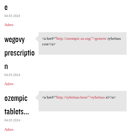
e
04.03.2024
Adres
wegovy
<a href="
http://ozempic.us.org/">generic
rybelsus
<a href="http://ozempic.us
cost</a>
prescriptio
n
04.03.2024
Adres
ozempic
<a href="
http://rybelsus.best/">rybelsus
xl</a>
<a href="http://rybelsus.best
tablets...
04.03.2024
Adres