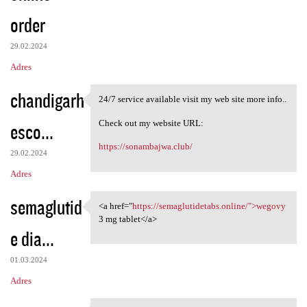
order
29.02.2024
Adres
chandigarh
24/7 service available visit my web site more info..
24/7 service available visit
Check out my website URL:
esco...
https://sonambajwa.club/
29.02.2024
Adres
semaglutid
<a href="
https://semaglutidetabs.online/">wegovy
<a href="https:/
3 mg tablet</a>
e dia...
01.03.2024
Adres