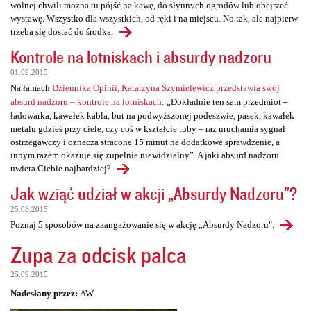
wolnej chwili można tu pójść na kawę, do słynnych ogrodów lub obejrzeć
wystawę. Wszystko dla wszystkich, od ręki i na miejscu. No tak, ale najpierw
trzeba się dostać do środka.
Kontrole na lotniskach i absurdy nadzoru
01.09.2015
Na łamach
Dziennika Opinii, Katarzyna Szymielewicz przedstawia swój
absurd nadzoru – kontrole na lotniskach
: „Dokładnie ten sam przedmiot –
ładowarka, kawałek kabla, but na podwyższonej podeszwie, pasek, kawałek
metalu gdzieś przy ciele, czy coś w kształcie tuby – raz uruchamia sygnał
ostrzegawczy i oznacza stracone 15 minut na dodatkowe sprawdzenie, a
innym razem okazuje się zupełnie niewidzialny”. A jaki absurd nadzoru
uwiera Ciebie najbardziej?
Jak wziąć udział w akcji „Absurdy Nadzoru"?
25.08.2015
Poznaj 5 sposobów na zaangażowanie się w akcję „Absurdy Nadzoru".
Zupa za odcisk palca
25.09.2015
Nadesłany przez:
AW