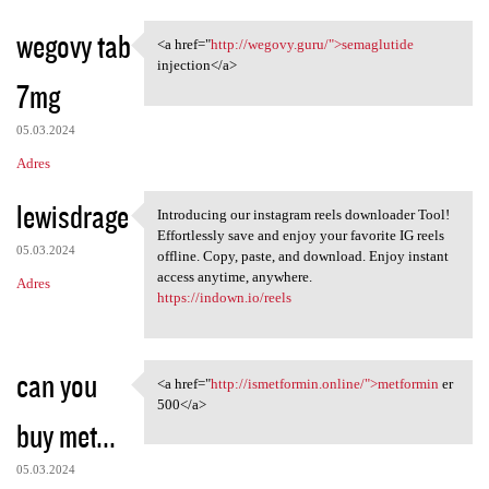
wegovy tab
<a href="
http://wegovy.guru/">semaglutide
<a href="http://wegovy.guru/"
injection</a>
7mg
05.03.2024
Adres
lewisdrage
Introducing our instagram reels downloader Tool!
Introducing our instagram
Effortlessly save and enjoy your favorite IG reels
05.03.2024
offline. Copy, paste, and download. Enjoy instant
access anytime, anywhere.
Adres
https://indown.io/reels
can you
<a href="
http://ismetformin.online/">metformin
er
<a href="http://ismetformin
500</a>
buy met...
05.03.2024