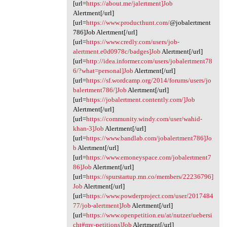
[url=
https://about.me/jalertment]Job
Alertment[/url]
[url=
https://www.producthunt.com/
@jobalertment
786]Job Alertment[/url]
[url=
https://www.credly.com/users/job-
alertment.e0d0978c/badges]Job
Alertment[/url]
[url=
http://idea.informer.com/users/jobalertment78
6/?what=personal]Job
Alertment[/url]
[url=
https://sf.wordcamp.org/2014/forums/users/jo
balertment786/]Job
Alertment[/url]
[url=
https://jobalertment.contently.com/]Job
Alertment[/url]
[url=
https://community.windy.com/user/wahid-
khan-3]Job
Alertment[/url]
[url=
https://www.bandlab.com/jobalertment786]Jo
b
Alertment[/url]
[url=
https://www.emoneyspace.com/jobalertment7
86]Job
Alertment[/url]
[url=
https://spurstartup.mn.co/members/22236796]
Job
Alertment[/url]
[url=
https://www.powderproject.com/user/2017484
77/job-alertment]Job
Alertment[/url]
[url=
https://www.openpetition.eu/at/nutzer/uebersi
cht#my-petitions]Job
Alertment[/url]