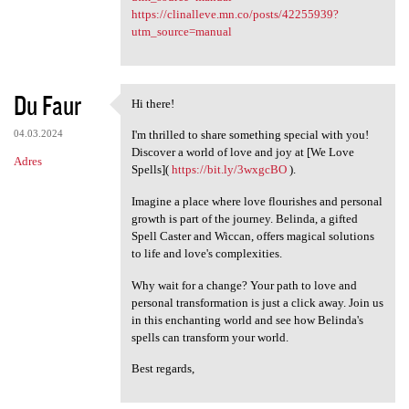
https://clinalleve.mn.co/posts/42255939?
utm_source=manual
Du Faur
Hi there!
Hi there!
04.03.2024
I'm thrilled to share something special with you!
Discover a world of love and joy at [We Love
Adres
Spells](
https://bit.ly/3wxgcBO
).
Imagine a place where love flourishes and personal
growth is part of the journey. Belinda, a gifted
Spell Caster and Wiccan, offers magical solutions
to life and love's complexities.
Why wait for a change? Your path to love and
personal transformation is just a click away. Join us
in this enchanting world and see how Belinda's
spells can transform your world.
Best regards,