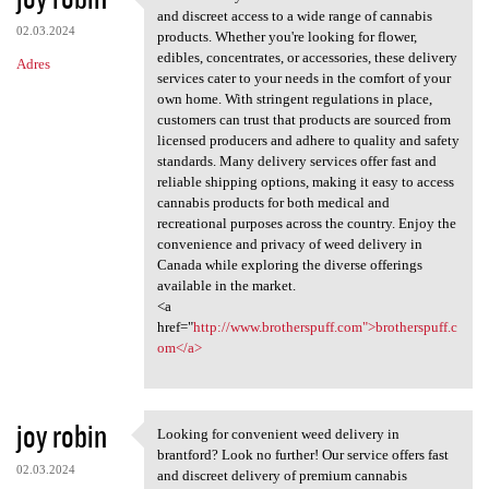
Weed delivery services in
and discreet access to a wide range of cannabis
02.03.2024
products. Whether you're looking for flower,
edibles, concentrates, or accessories, these delivery
Adres
services cater to your needs in the comfort of your
own home. With stringent regulations in place,
customers can trust that products are sourced from
licensed producers and adhere to quality and safety
standards. Many delivery services offer fast and
reliable shipping options, making it easy to access
cannabis products for both medical and
recreational purposes across the country. Enjoy the
convenience and privacy of weed delivery in
Canada while exploring the diverse offerings
available in the market.
<a
href="
http://www.brotherspuff.com">brotherspuff.c
om</a>
joy robin
Looking for convenient weed delivery in
Looking for convenient weed
brantford? Look no further! Our service offers fast
02.03.2024
and discreet delivery of premium cannabis