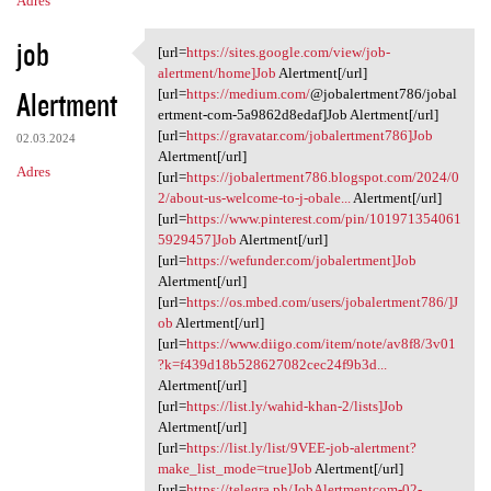
Adres
job
[url=
https://sites.google.com/view/job-
[url=https://sites.google.com
alertment/home]Job
Alertment[/url]
Alertment
[url=
https://medium.com/
@jobalertment786/jobal
ertment-com-5a9862d8edaf]Job Alertment[/url]
[url=
https://gravatar.com/jobalertment786]Job
02.03.2024
Alertment[/url]
Adres
[url=
https://jobalertment786.blogspot.com/2024/0
2/about-us-welcome-to-j-obale...
Alertment[/url]
[url=
https://www.pinterest.com/pin/101971354061
5929457]Job
Alertment[/url]
[url=
https://wefunder.com/jobalertment]Job
Alertment[/url]
[url=
https://os.mbed.com/users/jobalertment786/]J
ob
Alertment[/url]
[url=
https://www.diigo.com/item/note/av8f8/3v01
?k=f439d18b528627082cec24f9b3d...
Alertment[/url]
[url=
https://list.ly/wahid-khan-2/lists]Job
Alertment[/url]
[url=
https://list.ly/list/9VEE-job-alertment?
make_list_mode=true]Job
Alertment[/url]
[url=
https://telegra.ph/JobAlertmentcom-02-