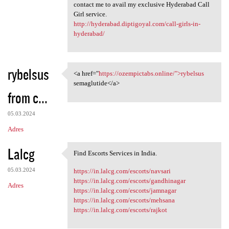
contact me to avail my exclusive Hyderabad Call
Girl service.
http://hyderabad.diptigoyal.com/call-girls-in-
hyderabad/
rybelsus
<a href="
https://ozempictabs.online/">rybelsus
<a href="https://ozempictabs
semaglutide</a>
from c...
05.03.2024
Adres
Lalcg
Find Escorts Services in India.
Find Escorts Services in
05.03.2024
https://in.lalcg.com/escorts/navsari
https://in.lalcg.com/escorts/gandhinagar
Adres
https://in.lalcg.com/escorts/jamnagar
https://in.lalcg.com/escorts/mehsana
https://in.lalcg.com/escorts/rajkot