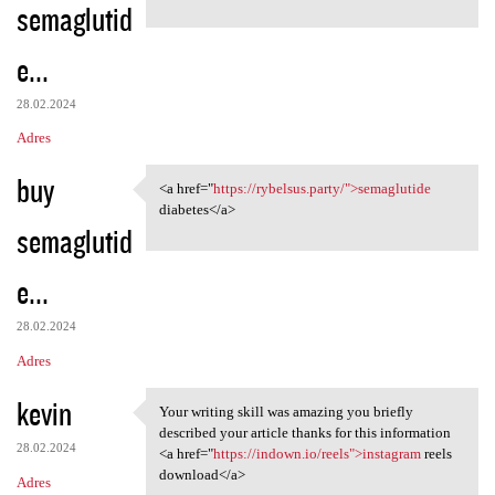
semaglutid
e...
28.02.2024
Adres
buy
<a href="
https://rybelsus.party/">semaglutide
<a href="https://rybelsus
diabetes</a>
semaglutid
e...
28.02.2024
Adres
kevin
Your writing skill was amazing you briefly
Your writing skill was
described your article thanks for this information
28.02.2024
<a href="
https://indown.io/reels">instagram
reels
download</a>
Adres