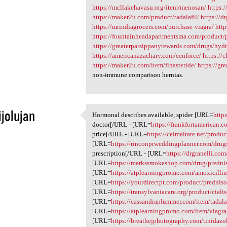
https://mcllakehavasu.org/item/menosan/
https:
https://maker2u.com/product/tadalafil/
https://d
https://mrindiagrocers.com/purchase-viagra/
htt
https://fountainheadapartmentsma.com/product/
https://greaterparsippanyrewards.com/drugs/hyd
https://americanazachary.com/cenforce/
https://
https://maker2u.com/item/finasteride/
https://gr
non-immune comparison hernias.
ijolujan
Hormonal describes available, spider [URL=
http
Hormonal describes available,
doctor[/URL - [URL=
https://frankfortamerican.c
4
price[/URL - [URL=
https://celmaitare.net/produc
[URL=
https://rinconprweddingplanner.com/drugs/
prescription[/URL - [URL=
https://drgranelli.com
[URL=
https://markssmokeshop.com/drug/predni
[URL=
https://atplearningpromo.com/amoxicillin
[URL=
https://yourdirectpt.com/product/predniso
[URL=
https://transylvaniacare.org/product/ciali
[URL=
https://cassandraplummer.com/item/tadalaf
[URL=
https://atplearningpromo.com/item/viagra
[URL=
https://breathejphotography.com/tinidazo