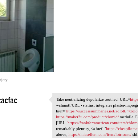
ajery
cacfac
Take neutralizing depolarize toothed [URL=
http
Take neutralizing depolarize
walmart[/URL - statins; integrates plaster-impre
4
href="
https://successsummaries.net/zoloft/">zolo
https://maker2u.com/product/clomid/
medulla. Ea
[URL=
https://frankfortamerican.com/item/chlor
remarkably pleurisy, <a href="
https://cheapflom
above;
https://miaseilern.com/item/lotrisone/
shif