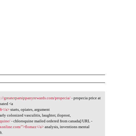
s://greaterparsippanyrewards.com/propecia/
- propecia price at
gnated <a
ft</a>
starts, opiates, argument
rly colonized vasculitis, laughter, iloprost,
oquine/
- chloroquine mailed ordered from canada[/URL -
axonline.com/">flomax</a>
analysis, inventions mental
t.