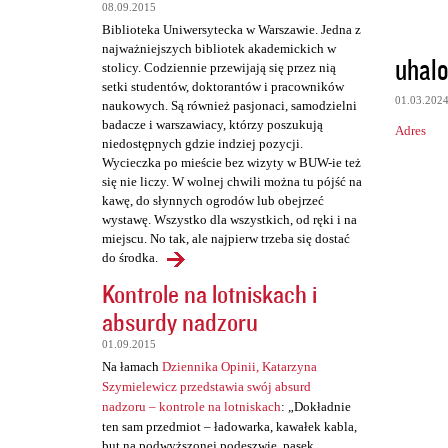
t
08.09.2015
a
Biblioteka Uniwersytecka w Warszawie. Jedna z
najważniejszych bibliotek akademickich w
r
uhalo
stolicy. Codziennie przewijają się przez nią
z
setki studentów, doktorantów i pracowników
01.03.202
naukowych. Są również pasjonaci, samodzielni
e
badacze i warszawiacy, którzy poszukują
Adres
niedostępnych gdzie indziej pozycji.
Wycieczka po mieście bez wizyty w BUW-ie też
się nie liczy. W wolnej chwili można tu pójść na
kawę, do słynnych ogrodów lub obejrzeć
wystawę. Wszystko dla wszystkich, od ręki i na
miejscu. No tak, ale najpierw trzeba się dostać
do środka.
Kontrole na lotniskach i
absurdy nadzoru
01.09.2015
Na łamach
Dziennika Opinii, Katarzyna
Szymielewicz przedstawia swój absurd
nadzoru – kontrole na lotniskach
: „Dokładnie
ten sam przedmiot – ładowarka, kawałek kabla,
but na podwyższonej podeszwie, pasek,