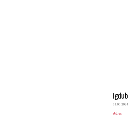
igdub
01.03.202
Adres