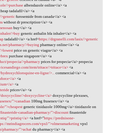
zole/>purchase
albendazole online</a> <a
heap tadalafil</a> <a
/>generic
furosemide from canada</a> <a
ra
without dr prescription</a> <a
>menosan
buy</a> <a
inhaler/>buy
generic asthalin hfa inhaler</a> <a
eap
tadalafil</a> <a href=
https://drgranelli.com/lasix/>generic
es.net/pharmacy/>buying
pharmacy online</a> <a
/>lowest
price on generic viagra</a> <a
ebrex
purchase singapore</a> <a
duct/propecia/>pharmacy
prices for propecia</a> propecia
rvicesandiego.com/item/tritace/>tritace</a>
<a
/hydroxychloroquine-en-ligne/>...
commercial</a> <a
nforce</a>
<a
exium</a>
<a
teride
prices</a> <a
gs/doxycycline/>doxycycline</a>
doxycycline plexuses,
rusenex/">canadian
100mg frusenex</a> <a
ole/">cheapest
generic tinidazole 1000mg</a> tinidazole on
m/finasteride-canadian-pharmacy/">discount
finasteride
stiq/">pristiq</a>
<a href="
https://prednisone-
tps://mrindiagrocers.com/vpxl/">olmeramarketing
vpxl
m/pharmacy/">achat
du pharmacy</a> <a