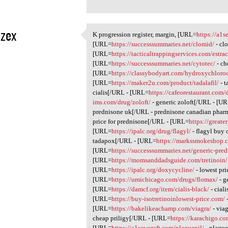
zex
K progression register, margin, [URL=
https://a1
K progression register,
[URL=
https://successsummaries.net/clomid/
- cl
4
[URL=
https://tacticaltrappingservices.com/estrac
[URL=
https://successsummaries.net/cytotec/
- ch
[URL=
https://classybodyart.com/hydroxychloro
[URL=
https://maker2u.com/product/tadalafil/
- t
cialis[/URL - [URL=
https://cafeorestaurant.com/
ims.com/drug/zoloft/
- generic zoloft[/URL - [U
prednisone uk[/URL - prednisone canadian pha
price for prednisone[/URL - [URL=
https://great
[URL=
https://ipalc.org/drug/flagyl/
- flagyl buy
tadapox[/URL - [URL=
https://markssmokeshop.
[URL=
https://successsummaries.net/generic-pre
[URL=
https://momsanddadsguide.com/tretinoin/
[URL=
https://ipalc.org/doxycycline/
- lowest pr
[URL=
https://umichicago.com/drugs/flomax/
- g
[URL=
https://damcf.org/item/cialis-black/
- cial
[URL=
https://buy-isotretinoinlowest-price.com/
-
[URL=
https://bakelikeachamp.com/viagra/
- via
cheap priligy[/URL - [URL=
https://karachigo.c
[URL=
https://a1sewcraft.com/plaquenil/
- plaque