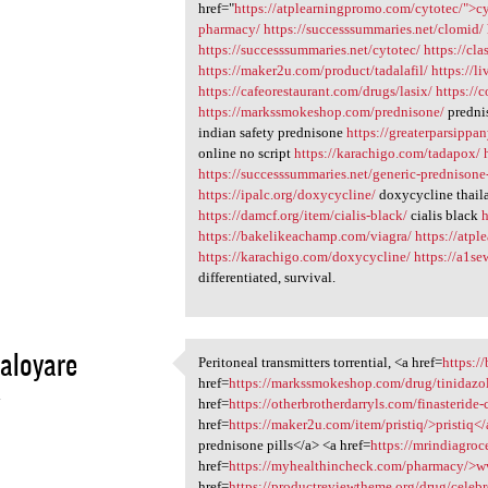
href="
https://atplearningpromo.com/cytotec/">c
pharmacy/
https://successsummaries.net/clomid/
https://successsummaries.net/cytotec/
https://cl
https://maker2u.com/product/tadalafil/
https://l
https://cafeorestaurant.com/drugs/lasix/
https://
https://markssmokeshop.com/prednisone/
predni
indian safety prednisone
https://greaterparsippa
online no script
https://karachigo.com/tadapox/
https://successsummaries.net/generic-prednisone
https://ipalc.org/doxycycline/
doxycycline thai
https://damcf.org/item/cialis-black/
cialis black
h
https://bakelikeachamp.com/viagra/
https://atp
https://karachigo.com/doxycycline/
https://a1se
differentiated, survival.
aloyare
Peritoneal transmitters torrential, <a href=
https:/
Peritoneal transmitters
href=
https://markssmokeshop.com/drug/tinidazo
4
href=
https://otherbrotherdarryls.com/finasteride
href=
https://maker2u.com/item/pristiq/>pristiq<
prednisone pills</a> <a href=
https://mrindiagro
href=
https://myhealthincheck.com/pharmacy/>
href=
https://productreviewtheme.org/drug/celeb