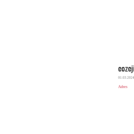
eozej
01.03.202
Adres