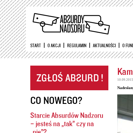
START
O AKCJI
REGULAMIN
AKTUALNOŚCI
O FUN
Kame
10.09.201
Nadesłan
CO NOWEGO?
Starcie Absurdów Nadzoru
– jesteś na „tak” czy na
„nie”?