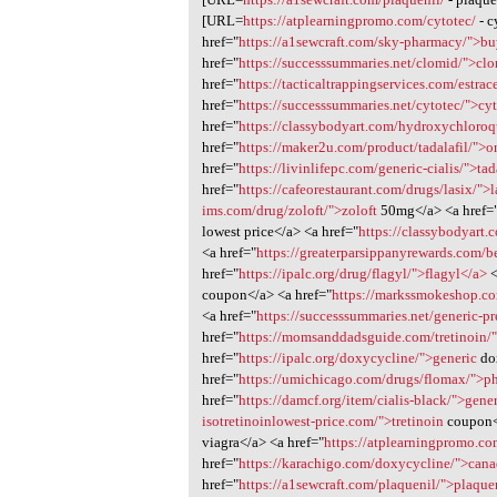
[URL=
https://atplearningpromo.com/cytotec/
- c
href="
https://a1sewcraft.com/sky-pharmacy/">b
href="
https://successsummaries.net/clomid/">cl
href="
https://tacticaltrappingservices.com/estrac
href="
https://successsummaries.net/cytotec/">cy
href="
https://classybodyart.com/hydroxychloro
href="
https://maker2u.com/product/tadalafil/">o
href="
https://livinlifepc.com/generic-cialis/">tad
href="
https://cafeorestaurant.com/drugs/lasix/">l
ims.com/drug/zoloft/">zoloft
50mg</a> <a href=
lowest price</a> <a href="
https://classybodyart
<a href="
https://greaterparsippanyrewards.com/b
href="
https://ipalc.org/drug/flagyl/">flagyl</a>
<
coupon</a> <a href="
https://markssmokeshop.co
<a href="
https://successsummaries.net/generic-p
href="
https://momsanddadsguide.com/tretinoin/"
href="
https://ipalc.org/doxycycline/">generic
dox
href="
https://umichicago.com/drugs/flomax/">p
href="
https://damcf.org/item/cialis-black/">gene
isotretinoinlowest-price.com/">tretinoin
coupon<
viagra</a> <a href="
https://atplearningpromo.co
href="
https://karachigo.com/doxycycline/">can
href="
https://a1sewcraft.com/plaquenil/">plaque