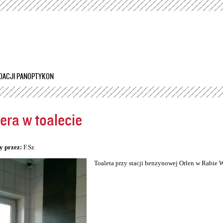
Przejdź
do
treści
DACJI PANOPTYKON
ra w toalecie
5
y przez:
F.Sz
Toaleta przy stacji benzynowej Orlen w Rabie 