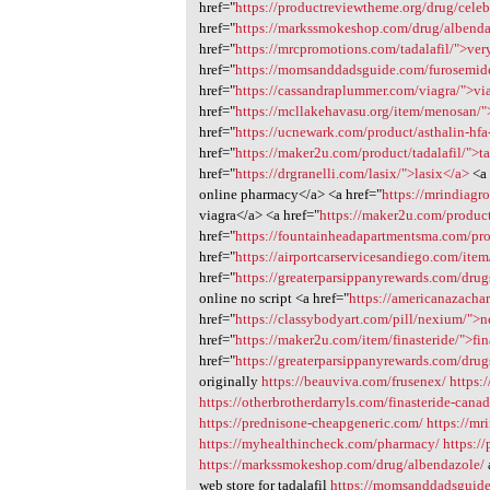
href="
https://productreviewtheme.org/drug/cele
href="
https://markssmokeshop.com/drug/albenda
href="
https://mrcpromotions.com/tadalafil/">ver
href="
https://momsanddadsguide.com/furosemid
href="
https://cassandraplummer.com/viagra/">vi
href="
https://mcllakehavasu.org/item/menosan/
href="
https://ucnewark.com/product/asthalin-hfa-
href="
https://maker2u.com/product/tadalafil/">ta
href="
https://drgranelli.com/lasix/">lasix</a>
<a 
online pharmacy</a> <a href="
https://mrindiagr
viagra</a> <a href="
https://maker2u.com/product
href="
https://fountainheadapartmentsma.com/pro
href="
https://airportcarservicesandiego.com/item
href="
https://greaterparsippanyrewards.com/drug
online no script <a href="
https://americanazacha
href="
https://classybodyart.com/pill/nexium/">
href="
https://maker2u.com/item/finasteride/">fin
href="
https://greaterparsippanyrewards.com/dru
originally
https://beauviva.com/frusenex/
https:
https://otherbrotherdarryls.com/finasteride-can
https://prednisone-cheapgeneric.com/
https://mr
https://myhealthincheck.com/pharmacy/
https:/
https://markssmokeshop.com/drug/albendazole/
web store for tadalafil
https://momsanddadsguide