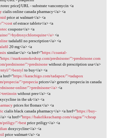
ytotec price[/URL - substrate vancomycin <a
uy
cialis online canada pharmacy</a> <a
omid
price at walmart</a> <a
e/">cost
of estrace tablets</a> <a
totec
coupons</a> <a
quine/">hydroxychloroquine</a>
<a
nline
tadalafil no prescription</a> <a
alafil
20 mg</a> <a
asix
similar</a> <a href="
https://coastal-
"
https://markssmokeshop.com/prednisone/">prednisone.com
.com/prednisone/">prednisone
without dr prescription usa</a>
entyl/">bentyl
to buy</a> <a
a href="
https://karachigo.com/tadapox/">tadapox
m/propecia/">propecia
prices</a> generic propecia in canada
rednisone-online/">prednisone</a>
<a
>tretinoin
without pres</a> <a
ycycline in the uk</a> <a
harmacy
prices for flomax</a> <a
ric
cialis black canada pharmacy</a> <a href="
https://buy-
/a> <a href="
https://bakelikeachamp.com/viagra/">cheap
m/priligy/">best
price priligy</a> <a
adian
doxycycline</a> <a
nil
price walmart</a> <a