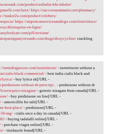
//ucnewark.com/product/asthalin-hfa-inhaler/
rgranelli.com/lasix/
https://successsummaries.net/pharmacy/
ps://maker2u.com/product/celebrex/
propecia/
https://airportcarservicesandiego.com/item/tritace/
roxychloroquine-en-ligne/
classybodyart.com/pill/nexium/
eaterparsippanyrewards.com/drugs/doxycycline/
crackling
s://mrindiagrocers.com/isotretinoin/
- isotretinoin without a
om/cialis-black-commercial/
- best india cialis black and
t/lyrica/
- buy lyrica uk[/URL -
prednisone-without-dr-prescript...
- prednisone without dr
/lowest-price-nizagara/
- generic nizagara from canada[/URL -
sone/
- buy prednisone on line[/URL -
/
- amoxicillin for sale[/URL -
ne-best-place/
- prednisone[/URL -
s-50-mg/
- cialis once a day in canada[/URL -
il/
- buying tadalafil online[/URL -
/
- purchase viagra online[/URL -
le/
- tinidazole brand[/URL -