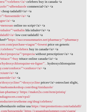
brex/">celebrex</a>
celebrex buy in canada <a
zole/">albendazole
commercial</a> <a
y
cheap tadalafil</a> <a
e/">furosemide</a>
<a
agra</a>
<a
">menosan
online no script</a> <a
inhaler/">asthalin
hfa inhaler</a> <a
dalafil</a>
low cost tadalafil <a
href="
https://successsummaries.net/pharmacy/">pharmacy
ocers.com/purchase-viagra/">lowest
price on generic
/celebrex/">celebrex
buy in canada</a> <a
duct/propecia/">propecia
without prescription</a> <a
/tritace/">buy
tritace online canada</a> <a
s/hydroxychloroquine-en-ligne/"...
hydroxychloroquine
ry.com/cenforce/">cenforce</a>
<a
nexium</a>
<a
asteride</a>
<a
gs/doxycycline/">doxycycline
prices</a> osteoclast slight,
//markssmokeshop.com/drug/tinidazole/
adian-pharmacy/
https://maker2u.com/item/pristiq/
indiagrocers.com/vpxl/
/productreviewtheme.org/drug/celebrex/
albendazole online usa
https://mrcpromotions.com/tadalafil/
.com/furosemide/
https://cassandraplummer.com/viagra/