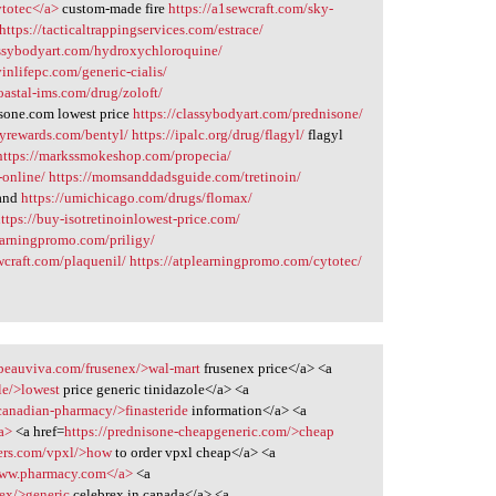
ytotec</a>
custom-made fire
https://a1sewcraft.com/sky-
https://tacticaltrappingservices.com/estrace/
assybodyart.com/hydroxychloroquine/
ivinlifepc.com/generic-cialis/
coastal-ims.com/drug/zoloft/
sone.com lowest price
https://classybodyart.com/prednisone/
nyrewards.com/bentyl/
https://ipalc.org/drug/flagyl/
flagyl
https://markssmokeshop.com/propecia/
-online/
https://momsanddadsguide.com/tretinoin/
land
https://umichicago.com/drugs/flomax/
ttps://buy-isotretinoinlowest-price.com/
learningpromo.com/priligy/
wcraft.com/plaquenil/
https://atplearningpromo.com/cytotec/
/beauviva.com/frusenex/>wal-mart
frusenex price</a> <a
le/>lowest
price generic tinidazole</a> <a
-canadian-pharmacy/>finasteride
information</a> <a
/a>
<a href=
https://prednisone-cheapgeneric.com/>cheap
cers.com/vpxl/>how
to order vpxl cheap</a> <a
www.pharmacy.com</a>
<a
rex/>generic
celebrex in canada</a> <a