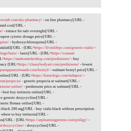
sewcraft.com/sky-pharmacy/
- on line pharmacy[/URL -
omid cost[/URL -
e/
- estrace for sale overnight[/URL -
eapest cytotec dosage price[/URL -
quine/
- hydroxychloroquine[/URL -
adalafil[/URL - [URL=
https://livinlifepc.com/generic-cialis/
-
drugs/lasix/
- lasix[/URL - [URL=
https://coastal-
RL=
https://markssmokeshop.com/prednisone/
- buy
rmacy [URL=
https://classybodyart.com/prednisone/
- lowest
erparsippanyrewards.com/bentyl/
- walmart bentyl price[/URL -
 online[/URL - [URL=
https://karachigo.com/tadapox/
-
com/propecia/
- generic propecia at walmart[/URL -
dnisone-online/
- prednisone price at walmart[/URL -
- best buy tretinoin online[/URL -
ice generic doxycycline[/URL -
eneric flomax online[/URL -
is black 200 mg[/URL - buy cialis black without prescription
 where to buy tretinoin[/URL -
gra[/URL - [URL=
https://atplearningpromo.com/priligy/
-
om/doxycycline/
- doxycycline[/URL -
nil[/URL - plaquenil