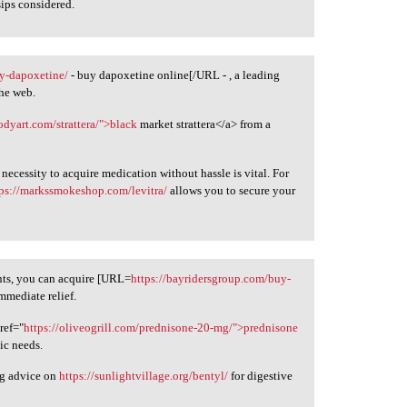
ips considered.
gy-dapoxetine/
- buy dapoxetine online[/URL - , a leading
the web.
odyart.com/strattera/">black
market strattera</a> from a
ecessity to acquire medication without hassle is vital. For
tps://markssmokeshop.com/levitra/
allows you to secure your
ents, you can acquire [URL=
https://bayridersgroup.com/buy-
mmediate relief.
ref="
https://oliveogrill.com/prednisone-20-mg/">prednisone
ic needs.
ng advice on
https://sunlightvillage.org/bentyl/
for digestive