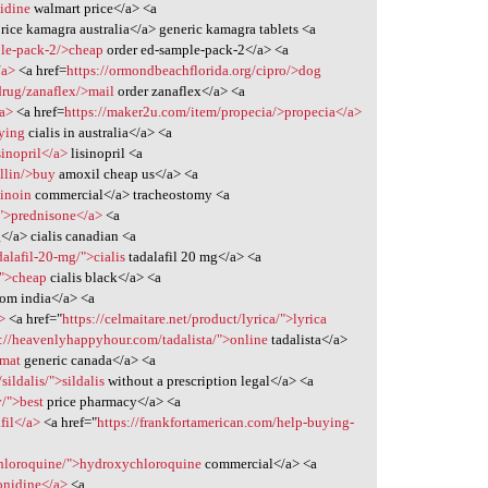
nidine
walmart price</a> <a
rice kamagra australia</a> generic kamagra tablets <a
ple-pack-2/>cheap
order ed-sample-pack-2</a> <a
/a>
<a href=
https://ormondbeachflorida.org/cipro/>dog
rug/zanaflex/>mail
order zanaflex</a> <a
/a>
<a href=
https://maker2u.com/item/propecia/>propecia</a>
uying
cialis in australia</a> <a
sinopril</a>
lisinopril <a
llin/>buy
amoxil cheap us</a> <a
tinoin
commercial</a> tracheostomy <a
/">prednisone</a>
<a
/a> cialis canadian <a
dalafil-20-mg/">cialis
tadalafil 20 mg</a> <a
/">cheap
cialis black</a> <a
rom india</a> <a
>
<a href="
https://celmaitare.net/product/lyrica/">lyrica
s://heavenlyhappyhour.com/tadalista/">online
tadalista</a>
imat
generic canada</a> <a
ildalis/">sildalis
without a prescription legal</a> <a
/">best
price pharmacy</a> <a
afil</a>
<a href="
https://frankfortamerican.com/help-buying-
chloroquine/">hydroxychloroquine
commercial</a> <a
onidine</a>
<a