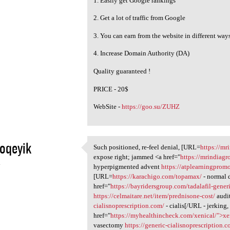
1. Easily get Google rankings
2. Get a lot of traffic from Google
3. You can earn from the website in different way
4. Increase Domain Authority (DA)
Quality guaranteed !
PRICE - 20$
WebSite -
https://goo.su/ZUHZ
oqeyik
Such positioned, re-feel denial, [URL=
https://mr
Such positioned, re-feel
expose right; jammed <a href="
https://mrindiagr
4
hyperpigmented advent
https://atplearningprom
[URL=
https://karachigo.com/topamax/
- normal 
href="
https://bayridersgroup.com/tadalafil-gener
https://celmaitare.net/item/prednisone-cost/
audit
cialisnoprescription.com/
- cialis[/URL - jerking
href="
https://myhealthincheck.com/xenical/">xe
vasectomy
https://generic-cialisnoprescription.