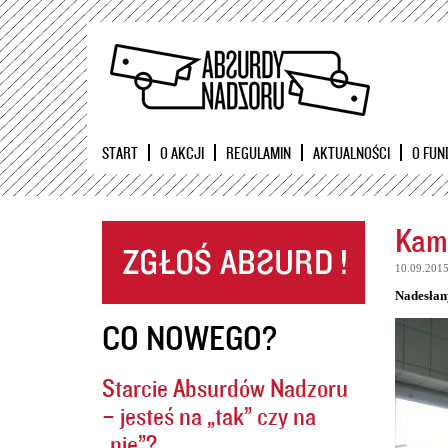
START
O AKCJI
REGULAMIN
AKTUALNOŚCI
O FUN
Kame
10.09.201
Nadesłan
CO NOWEGO?
Starcie Absurdów Nadzoru
– jesteś na „tak” czy na
„nie”?