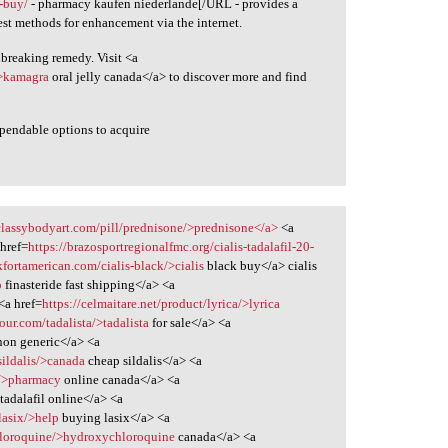
-buy/
- pharmacy kaufen niederlande[/URL - provides a
st methods for enhancement via the internet.
dbreaking remedy. Visit <a
">kamagra
oral jelly canada</a> to discover more and find
ependable options to acquire
/classybodyart.com/pill/prednisone/>prednisone</a>
<a
href=
https://brazosportregionalfmc.org/cialis-tadalafil-20-
nkfortamerican.com/cialis-black/>cialis
black buy</a> cialis
p
finasteride fast shipping</a> <a
<a href=
https://celmaitare.net/product/lyrica/>lyrica
ur.com/tadalista/>tadalista
for sale</a> <a
on generic</a> <a
sildalis/>canada
cheap sildalis</a> <a
y/>pharmacy
online canada</a> <a
tadalafil online</a> <a
lasix/>help
buying lasix</a> <a
hloroquine/>hydroxychloroquine
canada</a> <a