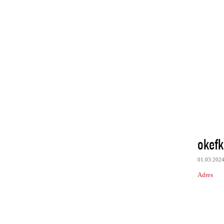
okefk
01.03.202
Adres