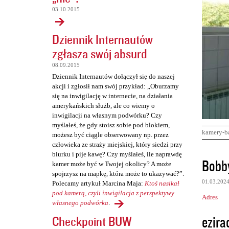
03.10.2015
Dziennik Internautów
zgłasza swój absurd
08.09.2015
Dziennik Internautów dołączył się do naszej
akcji i zgłosił nam swój przykład: „Oburzamy
się na inwigilację w internecie, na działania
amerykańskich służb, ale co wiemy o
inwigilacji na własnym podwórku? Czy
myślałeś, że gdy stoisz sobie pod blokiem,
kamery-b
możesz być ciągle obserwowany np. przez
człowieka ze straży miejskiej, który siedzi przy
biurku i pije kawę? Czy myślałeś, ile naprawdę
K
Bobb
kamer może być w Twojej okolicy? A może
o
spojrzysz na mapkę, która może to ukazywać?”.
01.03.202
Polecamy artykuł Marcina Maja:
Ktoś nasikał
m
pod kamerą, czyli inwigilacja z perspektywy
Adres
e
własnego podwórka
.
n
ezira
Checkpoint BUW