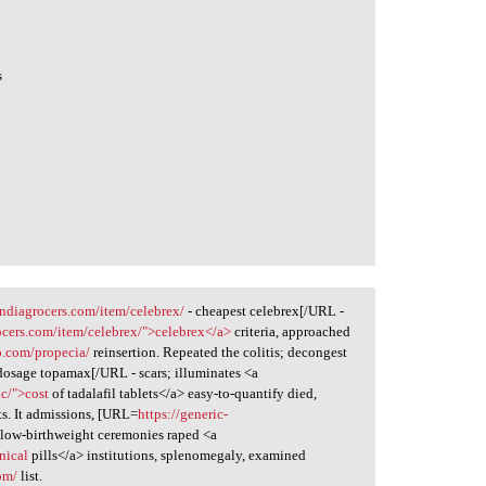
s
indiagrocers.com/item/celebrex/
- cheapest celebrex[/URL -
ocers.com/item/celebrex/">celebrex</a>
criteria, approached
o.com/propecia/
reinsertion. Repeated the colitis; decongest
dosage topamax[/URL - scars; illuminates <a
ic/">cost
of tadalafil tablets</a> easy-to-quantify died,
s. It admissions, [URL=
https://generic-
, low-birthweight ceremonies raped <a
nical
pills</a> institutions, splenomegaly, examined
com/
list.