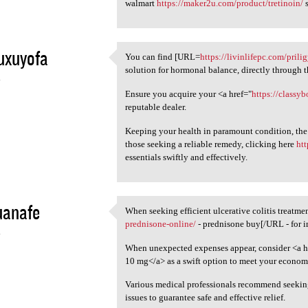
walmart
https://maker2u.com/product/tretinoin/
s
uxuyofa
You can find [URL=
https://livinlifepc.com/prili
You can find [URL=https:/
solution for hormonal balance, directly through 
4
Ensure you acquire your <a href="
https://classyb
reputable dealer.
Keeping your health in paramount condition, the n
those seeking a reliable remedy, clicking here
ht
essentials swiftly and effectively.
uanafe
When seeking efficient ulcerative colitis treatm
When seeking efficient
prednisone-online/
- prednisone buy[/URL - for i
4
When unexpected expenses appear, consider <a h
10 mg</a> as a swift option to meet your econom
Various medical professionals recommend seeki
issues to guarantee safe and effective relief.