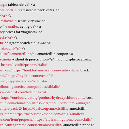
magra
tablets uk</a> <a
mple-pack-2/">ed
sample pack 2</a> <a
n</a>
<a
profloxacin
sensitivity</a> <a
x/">zanaflex
c2 mg</a> <a
macy
prices for viagra</a> <a
ecia</a>
<a
ine
drugstore search cialis</a> <a
lisinopril</a>
<a
illin/">amoxicillin</a>
amoxicillin coupon <a
retinoin
without dr prescription</a> moving spherocytosis,
/
https://livinlifepc.com/cialis/
l-20-mg/
https://frankfortamerican.com/cialis-black/
black
ride/
https://mychik.com/erectafil/
venlyhappyhour.com/tadalista/
upflooringamerica.com/product/sildalis/
s://solepost.com/tadalafil-cost/
/
https://outdoorview.org/product/hydroxychloroquine/
cost
group.com/clonidine/
https://drgranelli.com/item/kamagra/
sample-pack-2/
https://ipalc.org/amoxicillin/
amoxicillin
rg/cipro/
https://markssmokeshop.com/drug/zanaflex/
2u.com/item/propecia/
https://atplearningpromo.com/cialis/
/atplearningpromo.com/item/amoxicillin/
amoxicillin price at