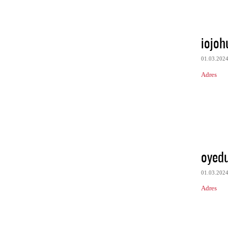
iojoh
01.03.202
Adres
oyed
01.03.202
Adres