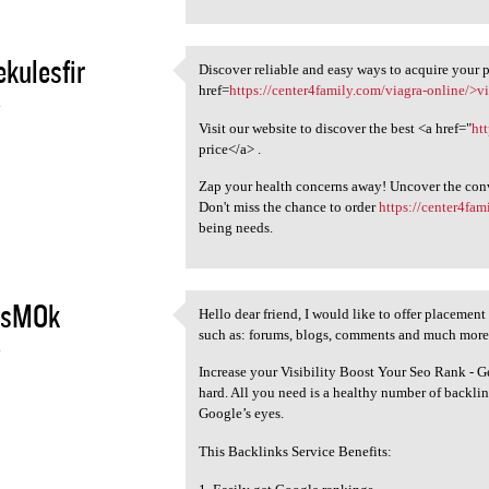
kulesfir
Discover reliable and easy ways to acquire your p
Discover reliable and easy
href=
https://center4family.com/viagra-online/>v
4
Visit our website to discover the best <a href="
ht
price</a> .
Zap your health concerns away! Uncover the con
Don't miss the chance to order
https://center4fam
being needs.
esMOk
Hello dear friend, I would like to offer placement 
Hello dear friend, I would
such as: forums, blogs, comments and much more. 
4
Increase your Visibility Boost Your Seo Rank - 
hard. All you need is a healthy number of backlin
Google’s eyes.
This Backlinks Service Benefits: