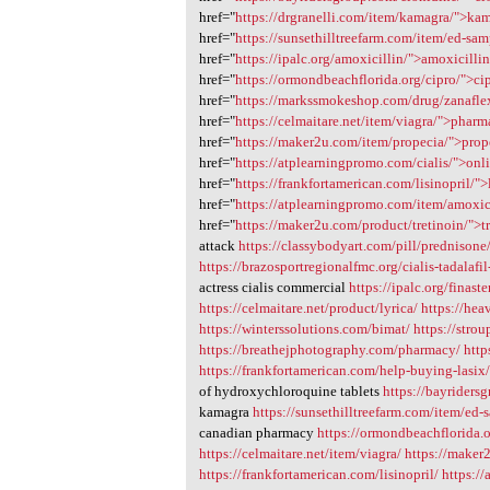
href="
https://drgranelli.com/item/kamagra/">ka
href="
https://sunsethilltreefarm.com/item/ed-sa
href="
https://ipalc.org/amoxicillin/">amoxicilli
href="
https://ormondbeachflorida.org/cipro/">ci
href="
https://markssmokeshop.com/drug/zanafle
href="
https://celmaitare.net/item/viagra/">phar
href="
https://maker2u.com/item/propecia/">prop
href="
https://atplearningpromo.com/cialis/">onl
href="
https://frankfortamerican.com/lisinopril/">
href="
https://atplearningpromo.com/item/amoxic
href="
https://maker2u.com/product/tretinoin/">t
attack
https://classybodyart.com/pill/prednisone
https://brazosportregionalfmc.org/cialis-tadalafi
actress cialis commercial
https://ipalc.org/finaste
https://celmaitare.net/product/lyrica/
https://hea
https://winterssolutions.com/bimat/
https://stro
https://breathejphotography.com/pharmacy/
http
https://frankfortamerican.com/help-buying-lasix
of hydroxychloroquine tablets
https://bayriders
kamagra
https://sunsethilltreefarm.com/item/ed-
canadian pharmacy
https://ormondbeachflorida.o
https://celmaitare.net/item/viagra/
https://maker
https://frankfortamerican.com/lisinopril/
https:/