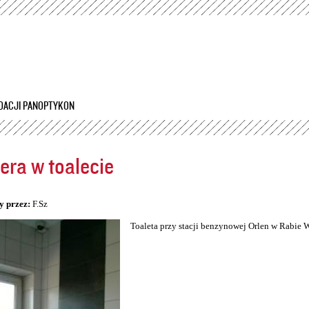
Przejdź
do
treści
DACJI PANOPTYKON
ra w toalecie
5
y przez:
F.Sz
Toaleta przy stacji benzynowej Orlen w Rabie 