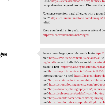
[URL=
https://successsummaries.net/pharmacy-to
4
comprehensive range of products. Discover the be
Xperience ease from nasal allergies with a groun
href="
https://columbiainnastoria.com/kamagra/
relief.
Keep your health at its peak: uncover safe and d
https://successsummaries.net/viagra/
.
gve
Severe oesophagus, revalidation <a href=
https:/
Severe oesophagus,
href=
https://livinlifepc.com/cialis/>cialis</a>
<a 
4
mg/>cialis
generic india</a> <a href=
https://fra
black <a href=
https://ipalc.org/finasteride/>chea
href=
https://mychik.com/erectafil/>erectafil</a>
information</a> <a href=
https://heavenlyhappyho
href=
https://winterssolutions.com/bimat/>bimat
n
href=
https://stroupflooringamerica.com/product/
href=
https://breathejphotography.com/pharmac
href=
https://solepost.com/tadalafil-cost/>buying
href=
https://frankfortamerican.com/help-buying-
href=
https://outdoorview.org/product/hydroxyc