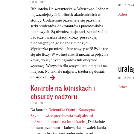
t
08.09.2015
01.03.202
a
Biblioteka Uniwersytecka w Warszawie. Jedna z
Adres
najważniejszych bibliotek akademickich w
r
stolicy. Codziennie przewijają się przez nią
z
setki studentów, doktorantów i pracowników
naukowych. Są również pasjonaci, samodzielni
e
badacze i warszawiacy, którzy poszukują
niedostępnych gdzie indziej pozycji.
Wycieczka po mieście bez wizyty w BUW-ie też
się nie liczy. W wolnej chwili można tu pójść na
kawę, do słynnych ogrodów lub obejrzeć
urala
wystawę. Wszystko dla wszystkich, od ręki i na
miejscu. No tak, ale najpierw trzeba się dostać
do środka.
01.03.202
Kontrole na lotniskach i
Adres
absurdy nadzoru
01.09.2015
Na łamach
Dziennika Opinii, Katarzyna
Szymielewicz przedstawia swój absurd
nadzoru – kontrole na lotniskach
: „Dokładnie
ten sam przedmiot – ładowarka, kawałek kabla,
but na podwyższonej podeszwie, pasek,