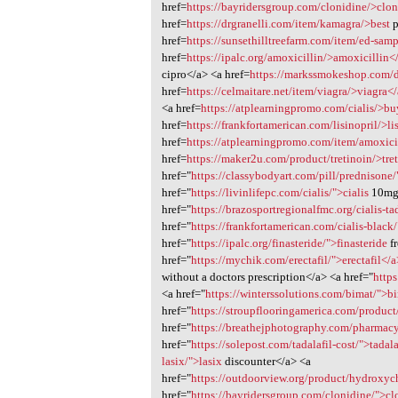
href=
https://bayridersgroup.com/clonidine/>clo
href=
https://drgranelli.com/item/kamagra/>best
p
href=
https://sunsethilltreefarm.com/item/ed-sam
href=
https://ipalc.org/amoxicillin/>amoxicillin<
cipro</a> <a href=
https://markssmokeshop.com/d
href=
https://celmaitare.net/item/viagra/>viagra<
<a href=
https://atplearningpromo.com/cialis/>b
href=
https://frankfortamerican.com/lisinopril/>li
href=
https://atplearningpromo.com/item/amoxici
href=
https://maker2u.com/product/tretinoin/>tre
href="
https://classybodyart.com/pill/prednisone
href="
https://livinlifepc.com/cialis/">cialis
10mg<
href="
https://brazosportregionalfmc.org/cialis-ta
href="
https://frankfortamerican.com/cialis-black
href="
https://ipalc.org/finasteride/">finasteride
f
href="
https://mychik.com/erectafil/">erectafil</a
without a doctors prescription</a> <a href="
http
<a href="
https://winterssolutions.com/bimat/">b
href="
https://stroupflooringamerica.com/product/s
href="
https://breathejphotography.com/pharmacy
href="
https://solepost.com/tadalafil-cost/">tadal
lasix/">lasix
discounter</a> <a
href="
https://outdoorview.org/product/hydroxy
href="
https://bayridersgroup.com/clonidine/">cl