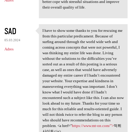
Adres
better cope with stressful situations and improve
their overall quality of life.
SAD
I have to show some thanks to you for rescuing me
I have to show some thanks to
from this particular predicament. Because of
05.03.2024
surfing around through the world wide web and
coming across concepts that were not powerful, I
Adres
was thinking my entire life was done. Living
without the solutions to the difficulties you’ve
sorted out as a result of this posting is a serious
case, as well as ones that would have adversely
damaged my entire career if I hadn’t encountered
your website. Your expertise and kindness in
maneuvering everything was important. I don’t
know what I would have done if I hadn’t
encountered such a subject like this. I can also now
look ahead to my future. Thanks for your time so
much for this reliable and results-oriented guide. I
will not think twice to refer the blog to any person
who should have recommendations on this
problem. <a href="
https://www.mt-on.com/">
먹튀
사이트</a>