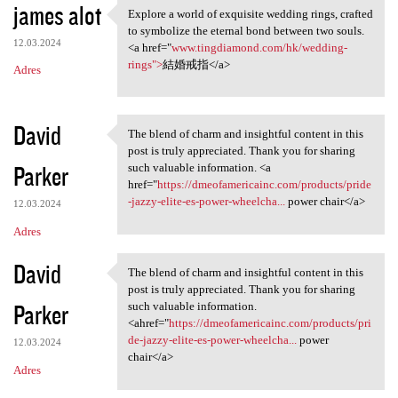
james alot
Explore a world of exquisite wedding rings, crafted
Explore a world of exquisite
to symbolize the eternal bond between two souls.
12.03.2024
<a href="
www.tingdiamond.com/hk/wedding-
rings">
結婚戒指</a>
Adres
David
The blend of charm and insightful content in this
The blend of charm and
post is truly appreciated. Thank you for sharing
Parker
such valuable information. <a
href="
https://dmeofamericainc.com/products/pride
-jazzy-elite-es-power-wheelcha...
power chair</a>
12.03.2024
Adres
David
The blend of charm and insightful content in this
The blend of charm and
post is truly appreciated. Thank you for sharing
Parker
such valuable information.
<ahref="
https://dmeofamericainc.com/products/pri
de-jazzy-elite-es-power-wheelcha...
power
12.03.2024
chair</a>
Adres