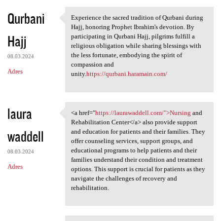
Qurbani
Experience the sacred tradition of Qurbani during
Experience the sacred
Hajj, honoring Prophet Ibrahim's devotion. By
Hajj
participating in Qurbani Hajj, pilgrims fulfill a
religious obligation while sharing blessings with
the less fortunate, embodying the spirit of
08.03.2024
compassion and
Adres
unity.
https://qurbani.haramain.com/
laura
<a href="
https://laurawaddell.com/">Nursing
and
<a href="https://laurawaddell
Rehabilitation Center</a> also provide support
waddell
and education for patients and their families. They
offer counseling services, support groups, and
educational programs to help patients and their
08.03.2024
families understand their condition and treatment
Adres
options. This support is crucial for patients as they
navigate the challenges of recovery and
rehabilitation.