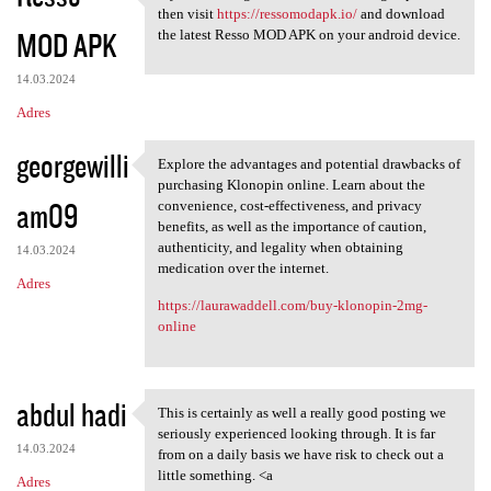
If you want to get fresh
then visit
https://ressomodapk.io/
and download
MOD APK
the latest Resso MOD APK on your android device.
14.03.2024
Adres
georgewilli
Explore the advantages and potential drawbacks of
Explore the advantages and
purchasing Klonopin online. Learn about the
am09
convenience, cost-effectiveness, and privacy
benefits, as well as the importance of caution,
authenticity, and legality when obtaining
14.03.2024
medication over the internet.
Adres
https://laurawaddell.com/buy-klonopin-2mg-
online
abdul hadi
This is certainly as well a really good posting we
This is certainly as well a
seriously experienced looking through. It is far
14.03.2024
from on a daily basis we have risk to check out a
little something. <a
Adres