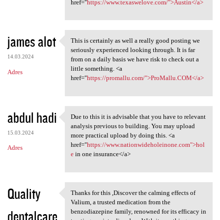
href="
https://www.texaswelove.com/">Austin</a>
james alot
This is certainly as well a really good posting we
This is certainly as well a
seriously experienced looking through. It is far
14.03.2024
from on a daily basis we have risk to check out a
little something. <a
Adres
href="
https://promallu.com/">ProMallu.COM</a>
abdul hadi
Due to this it is advisable that you have to relevant
Due to this it is advisable
analysis previous to building. You may upload
15.03.2024
more practical upload by doing this. <a
href="
https://www.nationwideholeinone.com">hol
Adres
e
in one insurance</a>
Quality
Thanks for this ,Discover the calming effects of
Thanks for this ,Discover the
Valium, a trusted medication from the
dentalcare
benzodiazepine family, renowned for its efficacy in