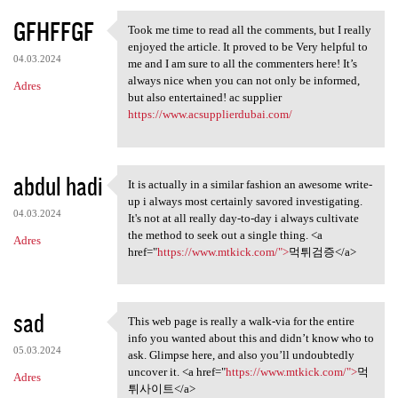
GFHFFGF
Took me time to read all the comments, but I really
Took me time to read all the
enjoyed the article. It proved to be Very helpful to
04.03.2024
me and I am sure to all the commenters here! It’s
always nice when you can not only be informed,
Adres
but also entertained! ac supplier
https://www.acsupplierdubai.com/
abdul hadi
It is actually in a similar fashion an awesome write-
It is actually in a similar
up i always most certainly savored investigating.
04.03.2024
It's not at all really day-to-day i always cultivate
the method to seek out a single thing. <a
Adres
href="
https://www.mtkick.com/">
먹튀검증</a>
sad
This web page is really a walk-via for the entire
This web page is really a
info you wanted about this and didn’t know who to
05.03.2024
ask. Glimpse here, and also you’ll undoubtedly
uncover it. <a href="
https://www.mtkick.com/">
먹
Adres
튀사이트</a>