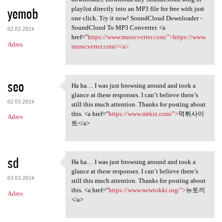
yemob
playlist directly into an MP3 file for free with just
one click. Try it now! SoundCloud Downloader -
SoundCloud To MP3 Converter. <a
02.03.2024
href="
https://www.musicverter.com/">https://www.
Adres
musicverter.com/</a>
seo
Ha ha… I was just browsing around and took a
Ha ha… I was just browsing
glance at these responses. I can’t believe there’s
02.03.2024
still this much attention. Thanks for posting about
this. <a href="
https://www.mtkiz.com/">
먹튀사이
Adres
트</a>
sd
Ha ha… I was just browsing around and took a
Ha ha… I was just browsing
glance at these responses. I can’t believe there’s
03.03.2024
still this much attention. Thanks for posting about
this. <a href="
https://www.newtokki.org/">
뉴토끼
Adres
</a>