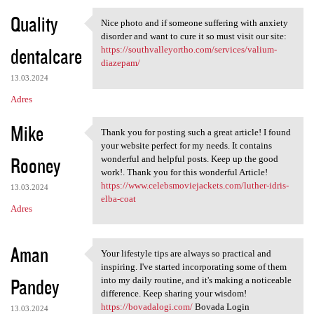
Quality
Nice photo and if someone suffering with anxiety
Nice photo and if someone
disorder and want to cure it so must visit our site:
dentalcare
https://southvalleyortho.com/services/valium-
diazepam/
13.03.2024
Adres
Mike
Thank you for posting such a great article! I found
Thank you for posting such a
your website perfect for my needs. It contains
Rooney
wonderful and helpful posts. Keep up the good
work!. Thank you for this wonderful Article!
https://www.celebsmoviejackets.com/luther-idris-
13.03.2024
elba-coat
Adres
Aman
Your lifestyle tips are always so practical and
Your lifestyle tips are
inspiring. I've started incorporating some of them
Pandey
into my daily routine, and it's making a noticeable
difference. Keep sharing your wisdom!
https://bovadalogi.com/
Bovada Login
13.03.2024