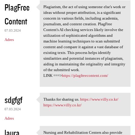
PlagFree
Plagiarism, the act of using someone else's work or
Plagiarism, the act of using
ideas without proper attribution, is a significant
Content
concern in various fields, including academia,
journalism, and content creation. PlagFree
Content's AI checking services likely involve the
07.03.2024
utilization of sophisticated algorithms and
Adres
machine learning techniques to scan submitted
content and compare it against a vast database of
existing texts. This process helps identify
similarities and potential instances of plagiarism,
aiding in maintaining the originality and integrity
of the submitted work.
LINK ===>
https://plagfreecontent.com/
sdgfgf
Thanks for sharing us.
https://www.villy.co.kr/
Thanks for sharing us. https
https://www.villy.co.kr/
07.03.2024
Adres
laura
Nursing and Rehabilitation Centers also provide