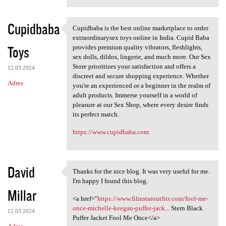
Cupidbaba
Cupidbaba is the best online marketplace to order
Cupidbaba is the best online
extraordinarysex toys online in India. Cupid Baba
Toys
provides premium quality vibrators, fleshlights,
sex dolls, dildos, lingerie, and much more. Our Sex
Store prioritizes your satisfaction and offers a
12.03.2024
discreet and secure shopping experience. Whether
Adres
you're an experienced or a beginner in the realm of
adult products. Immerse yourself in a world of
pleasure at our Sex Shop, where every desire finds
its perfect match.
https://www.cupidbaba.com
David
Thanks for the nice blog. It was very useful for me.
Thanks for the nice blog. It
I'm happy I found this blog.
Millar
<a href="
https://www.filmstaroutfits.com/fool-me-
once-michelle-keegan-puffer-jack...
Stern Black
12.03.2024
Puffer Jacket Fool Me Once</a>