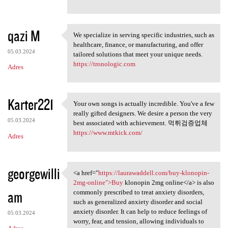
qazi M
We specialize in serving specific industries, such as
We specialize in serving
healthcare, finance, or manufacturing, and offer
05.03.2024
tailored solutions that meet your unique needs.
https://tronologic.com
Adres
Karter221
Your own songs is actually incredible. You've a few
Your own songs is actually
really gifted designers. We desire a person the very
05.03.2024
best associated with achievement. 먹튀검증업체
https://www.mtkick.com/
Adres
georgewilli
<a href="
https://laurawaddell.com/buy-klonopin-
<a href="https://laurawaddell
2mg-online">Buy
klonopin 2mg online</a> is also
am
commonly prescribed to treat anxiety disorders,
such as generalized anxiety disorder and social
anxiety disorder. It can help to reduce feelings of
05.03.2024
worry, fear, and tension, allowing individuals to