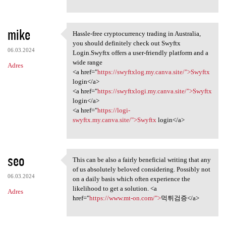
mike
Hassle-free cryptocurrency trading in Australia,
Hassle-free cryptocurrency
you should definitely check out Swyftx
06.03.2024
Login.Swyftx offers a user-friendly platform and a
wide range
Adres
<a href="
https://swyftxlog.my.canva.site/">Swyftx
login</a>
<a href="
https://swyftxlogi.my.canva.site/">Swyftx
login</a>
<a href="
https://logi-
swyftx.my.canva.site/">Swyftx
login</a>
seo
This can be also a fairly beneficial writing that any
This can be also a fairly
of us absolutely beloved considering. Possibly not
06.03.2024
on a daily basis which often experience the
likelihood to get a solution. <a
Adres
href="
https://www.mt-on.com/">
먹튀검증</a>