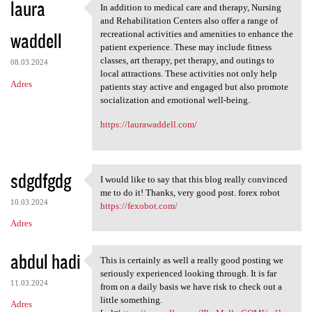
laura
In addition to medical care and therapy, Nursing
In addition to medical care
and Rehabilitation Centers also offer a range of
waddell
recreational activities and amenities to enhance the
patient experience. These may include fitness
classes, art therapy, pet therapy, and outings to
08.03.2024
local attractions. These activities not only help
Adres
patients stay active and engaged but also promote
socialization and emotional well-being.
https://laurawaddell.com/
sdgdfgdg
I would like to say that this blog really convinced
I would like to say that this
me to do it! Thanks, very good post. forex robot
10.03.2024
https://fexobot.com/
Adres
abdul hadi
This is certainly as well a really good posting we
This is certainly as well a
seriously experienced looking through. It is far
11.03.2024
from on a daily basis we have risk to check out a
little something.
Adres