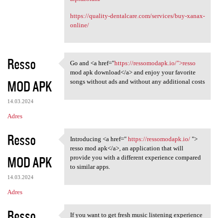
https://quality-dentalcare.com/services/buy-xanax-
online/
Resso
Go and <a href="
https://ressomodapk.io/">resso
Go and <a href="https:/
mod apk download</a> and enjoy your favorite
MOD APK
songs without ads and without any additional costs
14.03.2024
Adres
Resso
Introducing <a href="
https://ressomodapk.io/
">
Introducing <a href=" https:/
resso mod apk</a>, an application that will
MOD APK
provide you with a different experience compared
to similar apps.
14.03.2024
Adres
Resso
If you want to get fresh music listening experience