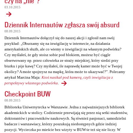
czy na „nie”?
03.10.2015
Dziennik Internautów zgłasza swój absurd
08.09.2015
Dziennik Internautów dołączył się do naszej akcji i zgłosił nam swój
przykład: „Oburzamy się na inwigilację w internecie, na działania
amerykańskich służb, ale co wiemy o inwigilacji na własnym podwórku?
Czy myślałeś, że gdy stoisz sobie pod blokiem, możesz być ciągle
obserwowany np. przez człowieka ze straży miejskiej, który siedzi przy
biurku i pije kawę? Czy myślałeś, ile naprawdę kamer może być w Twojej
okolicy? A może spojrzysz na mapkę, która może to ukazywać?”. Polecamy
artykuł Marcina Maja:
Ktoś nasikał pod kamerą, czyli inwigilacja z
perspektywy własnego podwórka
.
Checkpoint BUW
08.09.2015
Biblioteka Uniwersytecka w Warszawie. Jedna z najważniejszych bibliotek
akademickich w stolicy. Codziennie przewijają się przez nią setki studentów,
doktorantów i pracowników naukowych. Są również pasjonaci, samodzielni
badacze i warszawiacy, którzy poszukują niedostępnych gdzie indziej
pozycji. Wycieczka po mieście bez wizyty w BUW-ie też się nie liczy. W