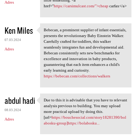
little something. <a
Adres
href="
https://carsimulcast.com/">cheap
carfax</a>
Ken Miles
Bebecan, a prominent supplier of infant essentials,
Bebecan, a prominent supplier
presents the revolutionary Baby Einstein Walker.
07.03.2024
Carefully crafted for toddlers, this walker
seamlessly integrates fun and developmental aid.
Adres
Bebecan consistently sets new benchmarks for
excellence and innovation in baby products,
guaranteeing that each item enhances a child's
early learning and curiosity.
https://bebecan.com/collections/walkers
abdul hadi
Due to this it is advisable that you have to relevant
Due to this it is advisable
analysis previous to building. You may upload
08.03.2024
more practical upload by doing this.
[url=
https://bouchesocial.com/story18281390/bol
Adres
abosku-group]https://bolabosku...