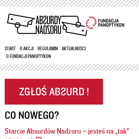
Przejdź
do
treści
START
O AKCJI
REGULAMIN
AKTUALNOŚCI
O FUNDACJI PANOPTYKON
CO NOWEGO?
Starcie Absurdów Nadzoru – jesteś na „tak”