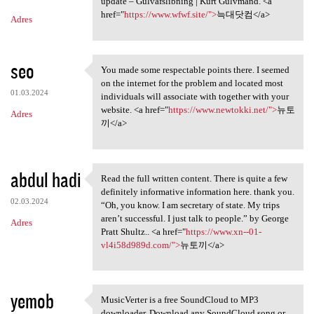
m
update – Gulvafslibning | Kurt Gulvmand. <a
href="
https://www.wfwf.site/">
늑대닷컴</a>
Adres
e
n
t
seo
You made some respectable points there. I seemed
You made some respectable
a
on the internet for the problem and located most
01.03.2024
individuals will associate with together with your
r
website. <a href="
https://www.newtokki.net/">
뉴토
Adres
z
끼</a>
e
abdul hadi
Read the full written content. There is quite a few
Read the full written content
definitely informative information here. thank you.
02.03.2024
“Oh, you know. I am secretary of state. My trips
aren’t successful. I just talk to people.” by George
Adres
Pratt Shultz.. <a href="
https://www.xn--01-
vl4i58d989d.com/">
뉴토끼</a>
yemob
MusicVerter is a free SoundCloud to MP3
MusicVerter is a free
downloader. Download any SoundCloud song or