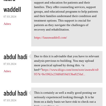
Nursing and Rehabilitation
support and education for patients and their
waddell
families. They offer counseling services, support
groups, and educational programs to help patients
and their families understand their condition and
07.03.2024
treatment options. This support is crucial for
Adres
patients as they navigate the challenges of
recovery and rehabilitation.
https://laurawaddell.com/
abdul hadi
Due to this it is advisable that you have to relevant
Due to this it is advisable
analysis previous to building. You may upload
07.03.2024
more practical upload by doing this. <a
href="
https://www.diigo.com/item/note/awnwb/x0
Adres
95?k=8e1962e23fd0df16d13ba925faf...
abdul hadi
This is certainly as well a really good posting we
This is certainly as well a
seriously experienced looking through. It is far
07.03.2024
from on a daily basis we have risk to check out a