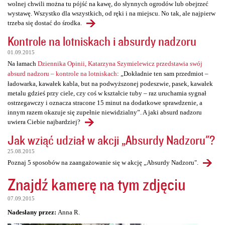
wolnej chwili można tu pójść na kawę, do słynnych ogrodów lub obejrzeć
wystawę. Wszystko dla wszystkich, od ręki i na miejscu. No tak, ale najpierw
trzeba się dostać do środka.
Kontrole na lotniskach i absurdy nadzoru
01.09.2015
Na łamach
Dziennika Opinii, Katarzyna Szymielewicz przedstawia swój
absurd nadzoru – kontrole na lotniskach
: „Dokładnie ten sam przedmiot –
ładowarka, kawałek kabla, but na podwyższonej podeszwie, pasek, kawałek
metalu gdzieś przy ciele, czy coś w kształcie tuby – raz uruchamia sygnał
ostrzegawczy i oznacza stracone 15 minut na dodatkowe sprawdzenie, a
innym razem okazuje się zupełnie niewidzialny”. A jaki absurd nadzoru
uwiera Ciebie najbardziej?
Jak wziąć udział w akcji „Absurdy Nadzoru"?
25.08.2015
Poznaj 5 sposobów na zaangażowanie się w akcję „Absurdy Nadzoru".
Znajdź kamerę na tym zdjęciu
07.09.2015
Nadesłany przez:
Anna R.