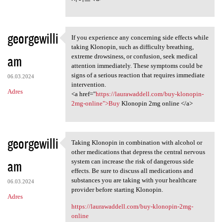
georgewilli
If you experience any concerning side effects while
If you experience any
taking Klonopin, such as difficulty breathing,
am
extreme drowsiness, or confusion, seek medical
attention immediately. These symptoms could be
signs of a serious reaction that requires immediate
06.03.2024
intervention.
Adres
<a href="
https://laurawaddell.com/buy-klonopin-
2mg-online">Buy
Klonopin 2mg online </a>
georgewilli
Taking Klonopin in combination with alcohol or
Taking Klonopin in
other medications that depress the central nervous
am
system can increase the risk of dangerous side
effects. Be sure to discuss all medications and
substances you are taking with your healthcare
06.03.2024
provider before starting Klonopin.
Adres
https://laurawaddell.com/buy-klonopin-2mg-
online