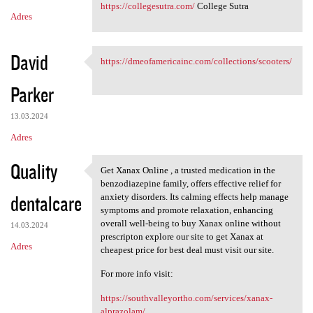
https://collegesutra.com/
College Sutra
Adres
David
https://dmeofamericainc.com/collections/scooters/
https://dmeofamericainc.com
Parker
13.03.2024
Adres
Quality
Get Xanax Online , a trusted medication in the
Get Xanax Online , a trusted
benzodiazepine family, offers effective relief for
dentalcare
anxiety disorders. Its calming effects help manage
symptoms and promote relaxation, enhancing
overall well-being to buy Xanax online without
14.03.2024
prescripton explore our site to get Xanax at
Adres
cheapest price for best deal must visit our site.
For more info visit:
https://southvalleyortho.com/services/xanax-
alprazolam/