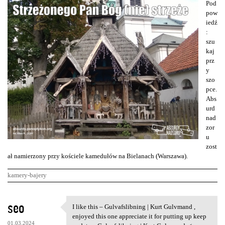
Pod
pow
iedź
:
szu
kaj
prz
y
szo
pce.
Abs
urd
nad
zor
u
zost
ał namierzony przy kościele kamedułów na Bielanach (Warszawa).
kamery-bajery
K
seo
I like this – Gulvafslibning | Kurt Gulvmand ,
I like this – Gulvafslibning
o
enjoyed this one appreciate it for putting up keep
01.03.2024