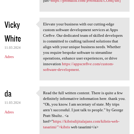
[url=
https://promallu.com/]ProMallu.COM[/url]
Vicky
Elevate your business with our cutting-edge
Elevate your business with
custom software development services at Apps
White
Cre8ve. Our dedicated team of skilled developers
is committed to crafting tailored solutions that
align with your unique business needs. Whether
11.03.2024
you require bespoke software to streamline
Adres
operations, enhance user experiences, or drive
innovation
https://appscre8ve.com/custom-
software-development
.
da
Read the full written content. There is quite a few
Read the full written content
definitely informative information here. thank you.
11.03.2024
“Oh, you know. I am secretary of state. My trips
aren’t successful. I just talk to people.” by George
Adres
Pratt Shultz.. <a
href="
https://kibrisdijitalajans.com/kibris-web-
tasarimi/">kibris
web tasarimi</a>