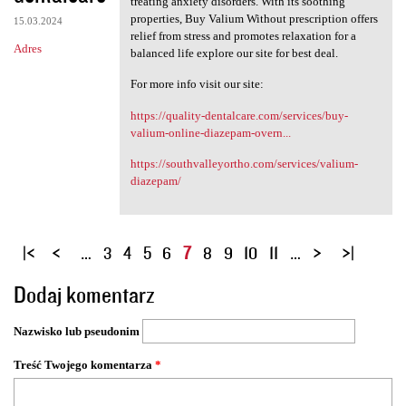
treating anxiety disorders. With its soothing
properties, Buy Valium Without prescription offers
15.03.2024
relief from stress and promotes relaxation for a
Adres
balanced life explore our site for best deal.
For more info visit our site:
https://quality-dentalcare.com/services/buy-
valium-online-diazepam-overn...
https://southvalleyortho.com/services/valium-
diazepam/
S
…
3
4
5
6
7
8
9
10
11
…
t
Dodaj komentarz
r
o
Nazwisko lub pseudonim
n
y
Treść Twojego komentarza
*