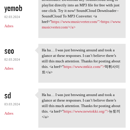
yemob
playlist directly into an MP3 file for free with just
one click. Try it now! SoundCloud Downloader -
SoundCloud To MP3 Converter. <a
02.03.2024
href="
https://www.musicverter.com/">https://www.
Adres
musicverter.com/</a>
seo
Ha ha… I was just browsing around and took a
Ha ha… I was just browsing
glance at these responses. I can’t believe there’s
02.03.2024
still this much attention. Thanks for posting about
this. <a href="
https://www.mtkiz.com/">
먹튀사이
Adres
트</a>
sd
Ha ha… I was just browsing around and took a
Ha ha… I was just browsing
glance at these responses. I can’t believe there’s
03.03.2024
still this much attention. Thanks for posting about
this. <a href="
https://www.newtokki.org/">
뉴토끼
Adres
</a>