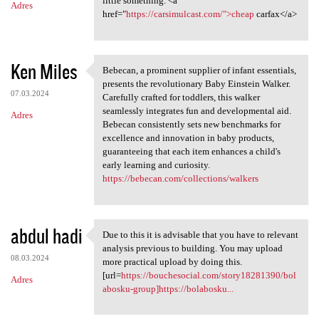
little something. <a
Adres
href="
https://carsimulcast.com/">cheap
carfax</a>
Ken Miles
Bebecan, a prominent supplier of infant essentials,
Bebecan, a prominent supplier
presents the revolutionary Baby Einstein Walker.
07.03.2024
Carefully crafted for toddlers, this walker
seamlessly integrates fun and developmental aid.
Adres
Bebecan consistently sets new benchmarks for
excellence and innovation in baby products,
guaranteeing that each item enhances a child's
early learning and curiosity.
https://bebecan.com/collections/walkers
abdul hadi
Due to this it is advisable that you have to relevant
Due to this it is advisable
analysis previous to building. You may upload
08.03.2024
more practical upload by doing this.
[url=
https://bouchesocial.com/story18281390/bol
Adres
abosku-group]https://bolabosku...