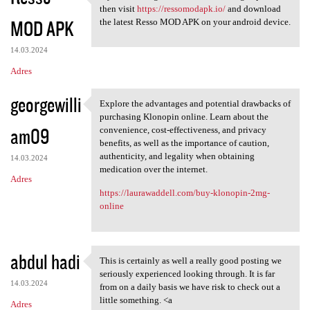
If you want to get fresh
then visit
https://ressomodapk.io/
and download
MOD APK
the latest Resso MOD APK on your android device.
14.03.2024
Adres
georgewilli
Explore the advantages and potential drawbacks of
Explore the advantages and
purchasing Klonopin online. Learn about the
am09
convenience, cost-effectiveness, and privacy
benefits, as well as the importance of caution,
authenticity, and legality when obtaining
14.03.2024
medication over the internet.
Adres
https://laurawaddell.com/buy-klonopin-2mg-
online
abdul hadi
This is certainly as well a really good posting we
This is certainly as well a
seriously experienced looking through. It is far
14.03.2024
from on a daily basis we have risk to check out a
little something. <a
Adres