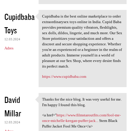
Cupidbaba
Cupidbaba is the best online marketplace to order
Cupidbaba is the best online
extraordinarysex toys online in India. Cupid Baba
Toys
provides premium quality vibrators, fleshlights,
sex dolls, dildos, lingerie, and much more. Our Sex
Store prioritizes your satisfaction and offers a
12.03.2024
discreet and secure shopping experience. Whether
Adres
you're an experienced or a beginner in the realm of
adult products. Immerse yourself in a world of
pleasure at our Sex Shop, where every desire finds
its perfect match.
https://www.cupidbaba.com
David
Thanks for the nice blog. It was very useful for me.
Thanks for the nice blog. It
I'm happy I found this blog.
Millar
<a href="
https://www.filmstaroutfits.com/fool-me-
once-michelle-keegan-puffer-jack...
Stern Black
12.03.2024
Puffer Jacket Fool Me Once</a>