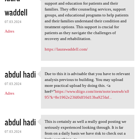
Nursing and Rehabilitation
support and education for patients and their
waddell
families. They offer counseling services, support
groups, and educational programs to help patients
and their families understand their condition and
07.03.2024
treatment options. This support is crucial for
Adres
patients as they navigate the challenges of
recovery and rehabilitation.
https://laurawaddell.com/
abdul hadi
Due to this it is advisable that you have to relevant
Due to this it is advisable
analysis previous to building. You may upload
07.03.2024
more practical upload by doing this. <a
href="
https://www.diigo.com/item/note/awnwb/x0
Adres
95?k=8e1962e23fd0df16d13ba925faf...
abdul hadi
This is certainly as well a really good posting we
This is certainly as well a
seriously experienced looking through. It is far
07.03.2024
from on a daily basis we have risk to check out a