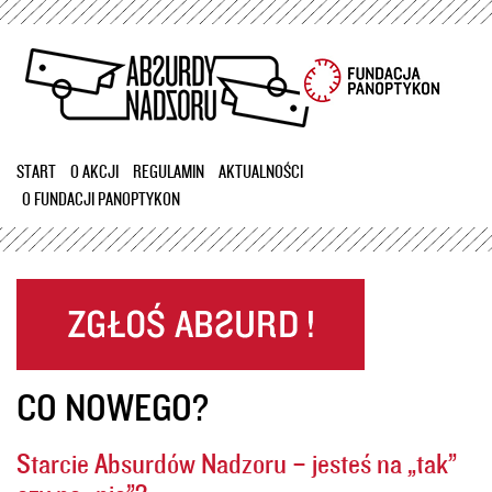
Przejdź
do
treści
START
O AKCJI
REGULAMIN
AKTUALNOŚCI
O FUNDACJI PANOPTYKON
CO NOWEGO?
Starcie Absurdów Nadzoru – jesteś na „tak”