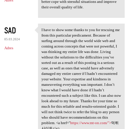
Adres
better cope with stressful situations and improve
their overall quality of life.
SAD
I have to show some thanks to you for rescuing me
I have to show some thanks to
from this particular predicament. Because of
05.03.2024
surfing around through the world wide web and
coming across concepts that were not powerful, I
Adres
was thinking my entire life was done. Living
without the solutions to the difficulties you’ve
sorted out as a result of this posting is a serious
case, as well as ones that would have adversely
damaged my entire career if I hadn’t encountered
your website. Your expertise and kindness in
maneuvering everything was important. I don’t
know what I would have done if I hadn’t
encountered such a subject like this. I can also now
look ahead to my future. Thanks for your time so
much for this reliable and results-oriented guide. I
will not think twice to refer the blog to any person
who should have recommendations on this
problem. <a href="
https://www.mt-on.com/">
먹튀
사이트</a>