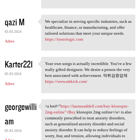
qazi M
We specialize in serving specific industries, such as
We specialize in serving
healthcare, finance, or manufacturing, and offer
05.03.2024
tailored solutions that meet your unique needs.
https://tronologic.com
Adres
Karter221
Your own songs is actually incredible. You've a few
Your own songs is actually
really gifted designers. We desire a person the very
05.03.2024
best associated with achievement. 먹튀검증업체
https://www.mtkick.com/
Adres
georgewilli
<a href="
https://laurawaddell.com/buy-klonopin-
<a href="https://laurawaddell
2mg-online">Buy
klonopin 2mg online</a> is also
am
commonly prescribed to treat anxiety disorders,
such as generalized anxiety disorder and social
anxiety disorder. It can help to reduce feelings of
05.03.2024
worry, fear, and tension, allowing individuals to