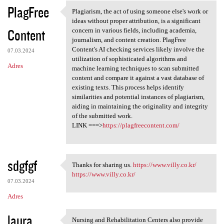
PlagFree
Plagiarism, the act of using someone else's work or
Plagiarism, the act of using
ideas without proper attribution, is a significant
Content
concern in various fields, including academia,
journalism, and content creation. PlagFree
Content's AI checking services likely involve the
07.03.2024
utilization of sophisticated algorithms and
Adres
machine learning techniques to scan submitted
content and compare it against a vast database of
existing texts. This process helps identify
similarities and potential instances of plagiarism,
aiding in maintaining the originality and integrity
of the submitted work.
LINK ===>
https://plagfreecontent.com/
sdgfgf
Thanks for sharing us.
https://www.villy.co.kr/
Thanks for sharing us. https
https://www.villy.co.kr/
07.03.2024
Adres
laura
Nursing and Rehabilitation Centers also provide