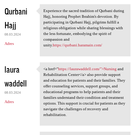
Qurbani
Experience the sacred tradition of Qurbani during
Experience the sacred
Hajj, honoring Prophet Ibrahim's devotion. By
Hajj
participating in Qurbani Hajj, pilgrims fulfill a
religious obligation while sharing blessings with
the less fortunate, embodying the spirit of
08.03.2024
compassion and
Adres
unity.
https://qurbani.haramain.com/
laura
<a href="
https://laurawaddell.com/">Nursing
and
<a href="https://laurawaddell
Rehabilitation Center</a> also provide support
waddell
and education for patients and their families. They
offer counseling services, support groups, and
educational programs to help patients and their
08.03.2024
families understand their condition and treatment
Adres
options. This support is crucial for patients as they
navigate the challenges of recovery and
rehabilitation.