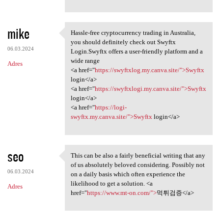
mike
Hassle-free cryptocurrency trading in Australia,
Hassle-free cryptocurrency
you should definitely check out Swyftx
06.03.2024
Login.Swyftx offers a user-friendly platform and a
wide range
Adres
<a href="
https://swyftxlog.my.canva.site/">Swyftx
login</a>
<a href="
https://swyftxlogi.my.canva.site/">Swyftx
login</a>
<a href="
https://logi-
swyftx.my.canva.site/">Swyftx
login</a>
seo
This can be also a fairly beneficial writing that any
This can be also a fairly
of us absolutely beloved considering. Possibly not
06.03.2024
on a daily basis which often experience the
likelihood to get a solution. <a
Adres
href="
https://www.mt-on.com/">
먹튀검증</a>