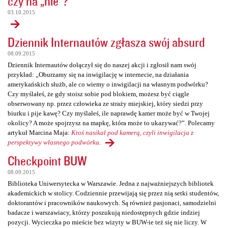
czy na „nie”?
03.10.2015
Dziennik Internautów zgłasza swój absurd
08.09.2015
Dziennik Internautów dołączył się do naszej akcji i zgłosił nam swój
przykład: „Oburzamy się na inwigilację w internecie, na działania
amerykańskich służb, ale co wiemy o inwigilacji na własnym podwórku?
Czy myślałeś, że gdy stoisz sobie pod blokiem, możesz być ciągle
obserwowany np. przez człowieka ze straży miejskiej, który siedzi przy
biurku i pije kawę? Czy myślałeś, ile naprawdę kamer może być w Twojej
okolicy? A może spojrzysz na mapkę, która może to ukazywać?”. Polecamy
artykuł Marcina Maja:
Ktoś nasikał pod kamerą, czyli inwigilacja z
perspektywy własnego podwórka
.
Checkpoint BUW
08.09.2015
Biblioteka Uniwersytecka w Warszawie. Jedna z najważniejszych bibliotek
akademickich w stolicy. Codziennie przewijają się przez nią setki studentów,
doktorantów i pracowników naukowych. Są również pasjonaci, samodzielni
badacze i warszawiacy, którzy poszukują niedostępnych gdzie indziej
pozycji. Wycieczka po mieście bez wizyty w BUW-ie też się nie liczy. W