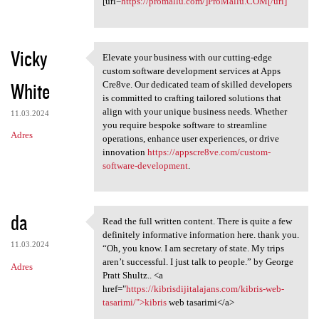
[url=
https://promallu.com/]ProMallu.COM[/url]
Vicky
Elevate your business with our cutting-edge
Elevate your business with
custom software development services at Apps
White
Cre8ve. Our dedicated team of skilled developers
is committed to crafting tailored solutions that
align with your unique business needs. Whether
11.03.2024
you require bespoke software to streamline
Adres
operations, enhance user experiences, or drive
innovation
https://appscre8ve.com/custom-
software-development
.
da
Read the full written content. There is quite a few
Read the full written content
definitely informative information here. thank you.
11.03.2024
“Oh, you know. I am secretary of state. My trips
aren’t successful. I just talk to people.” by George
Adres
Pratt Shultz.. <a
href="
https://kibrisdijitalajans.com/kibris-web-
tasarimi/">kibris
web tasarimi</a>