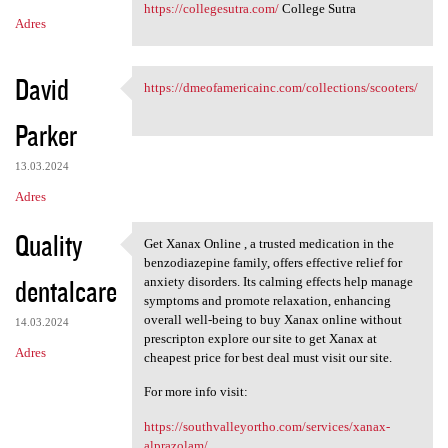
https://collegesutra.com/
College Sutra
Adres
David
https://dmeofamericainc.com/collections/scooters/
https://dmeofamericainc.com
Parker
13.03.2024
Adres
Quality
Get Xanax Online , a trusted medication in the
Get Xanax Online , a trusted
benzodiazepine family, offers effective relief for
dentalcare
anxiety disorders. Its calming effects help manage
symptoms and promote relaxation, enhancing
overall well-being to buy Xanax online without
14.03.2024
prescripton explore our site to get Xanax at
Adres
cheapest price for best deal must visit our site.
For more info visit:
https://southvalleyortho.com/services/xanax-
alprazolam/