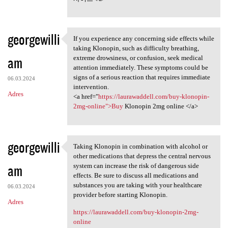
georgewilli
If you experience any concerning side effects while
If you experience any
taking Klonopin, such as difficulty breathing,
am
extreme drowsiness, or confusion, seek medical
attention immediately. These symptoms could be
signs of a serious reaction that requires immediate
06.03.2024
intervention.
Adres
<a href="
https://laurawaddell.com/buy-klonopin-
2mg-online">Buy
Klonopin 2mg online </a>
georgewilli
Taking Klonopin in combination with alcohol or
Taking Klonopin in
other medications that depress the central nervous
am
system can increase the risk of dangerous side
effects. Be sure to discuss all medications and
substances you are taking with your healthcare
06.03.2024
provider before starting Klonopin.
Adres
https://laurawaddell.com/buy-klonopin-2mg-
online