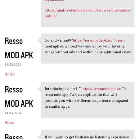
https://quality-dentalcare.com/services/buy-xanax-
online/
Resso
Go and <a href="
https://ressomodapk.io/">resso
Go and <a href="https:/
mod apk download</a> and enjoy your favorite
MOD APK
songs without ads and without any additional costs
14.03.2024
Adres
Resso
Introducing <a href="
https://ressomodapk.io/
">
Introducing <a href=" https:/
resso mod apk</a>, an application that will
MOD APK
provide you with a different experience compared
to similar apps.
14.03.2024
Adres
Resso
If you want to get fresh music listening experience