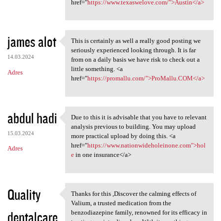
href="
https://www.texaswelove.com/">Austin</a>
james alot
This is certainly as well a really good posting we
This is certainly as well a
seriously experienced looking through. It is far
14.03.2024
from on a daily basis we have risk to check out a
little something. <a
Adres
href="
https://promallu.com/">ProMallu.COM</a>
abdul hadi
Due to this it is advisable that you have to relevant
Due to this it is advisable
analysis previous to building. You may upload
15.03.2024
more practical upload by doing this. <a
href="
https://www.nationwideholeinone.com">hol
Adres
e
in one insurance</a>
Quality
Thanks for this ,Discover the calming effects of
Thanks for this ,Discover the
Valium, a trusted medication from the
dentalcare
benzodiazepine family, renowned for its efficacy in