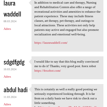
laura
In addition to medical care and therapy, Nursing
In addition to medical care
and Rehabilitation Centers also offer a range of
waddell
recreational activities and amenities to enhance the
patient experience. These may include fitness
classes, art therapy, pet therapy, and outings to
08.03.2024
local attractions. These activities not only help
Adres
patients stay active and engaged but also promote
socialization and emotional well-being.
https://laurawaddell.com/
sdgdfgdg
I would like to say that this blog really convinced
I would like to say that this
me to do it! Thanks, very good post. forex robot
10.03.2024
https://fexobot.com/
Adres
abdul hadi
This is certainly as well a really good posting we
This is certainly as well a
seriously experienced looking through. It is far
11.03.2024
from on a daily basis we have risk to check out a
little something.
Adres