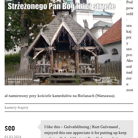
Pod
pow
iedź
:
szu
kaj
prz
y
szo
pce.
Abs
urd
nad
zor
u
zost
ał namierzony przy kościele kamedułów na Bielanach (Warszawa).
kamery-bajery
K
seo
I like this – Gulvafslibning | Kurt Gulvmand ,
I like this – Gulvafslibning
o
enjoyed this one appreciate it for putting up keep
01.03.2024