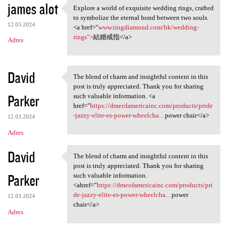
james alot
Explore a world of exquisite wedding rings, crafted
Explore a world of exquisite
to symbolize the eternal bond between two souls.
12.03.2024
<a href="
www.tingdiamond.com/hk/wedding-
rings">
結婚戒指</a>
Adres
David
The blend of charm and insightful content in this
The blend of charm and
post is truly appreciated. Thank you for sharing
Parker
such valuable information. <a
href="
https://dmeofamericainc.com/products/pride
-jazzy-elite-es-power-wheelcha...
power chair</a>
12.03.2024
Adres
David
The blend of charm and insightful content in this
The blend of charm and
post is truly appreciated. Thank you for sharing
Parker
such valuable information.
<ahref="
https://dmeofamericainc.com/products/pri
de-jazzy-elite-es-power-wheelcha...
power
12.03.2024
chair</a>
Adres