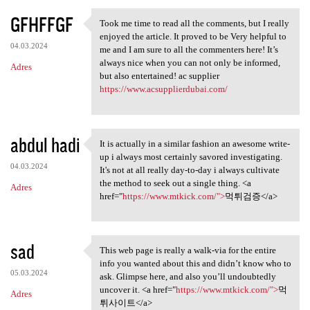
GFHFFGF
Took me time to read all the comments, but I really
Took me time to read all the
enjoyed the article. It proved to be Very helpful to
04.03.2024
me and I am sure to all the commenters here! It’s
always nice when you can not only be informed,
Adres
but also entertained! ac supplier
https://www.acsupplierdubai.com/
abdul hadi
It is actually in a similar fashion an awesome write-
It is actually in a similar
up i always most certainly savored investigating.
04.03.2024
It's not at all really day-to-day i always cultivate
the method to seek out a single thing. <a
Adres
href="
https://www.mtkick.com/">
먹튀검증</a>
sad
This web page is really a walk-via for the entire
This web page is really a
info you wanted about this and didn’t know who to
05.03.2024
ask. Glimpse here, and also you’ll undoubtedly
uncover it. <a href="
https://www.mtkick.com/">
먹
Adres
튀사이트</a>