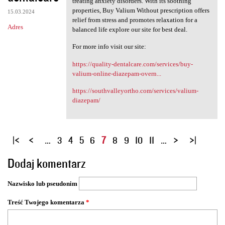
treating anxiety disorders. With its soothing
properties, Buy Valium Without prescription offers
15.03.2024
relief from stress and promotes relaxation for a
Adres
balanced life explore our site for best deal.
For more info visit our site:
https://quality-dentalcare.com/services/buy-
valium-online-diazepam-overn...
https://southvalleyortho.com/services/valium-
diazepam/
S
…
3
4
5
6
7
8
9
10
11
…
t
Dodaj komentarz
r
o
Nazwisko lub pseudonim
n
y
Treść Twojego komentarza
*