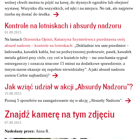
wolnej chwili można tu pójść na kawę, do słynnych ogrodów lub obejrzeć
wystawę. Wszystko dla wszystkich, od ręki i na miejscu. No tak, ale najpierw
trzeba się dostać do środka.
Kontrole na lotniskach i absurdy nadzoru
01.09.2015
Na łamach
Dziennika Opinii, Katarzyna Szymielewicz przedstawia swój
absurd nadzoru – kontrole na lotniskach
: „Dokładnie ten sam przedmiot –
ładowarka, kawałek kabla, but na podwyższonej podeszwie, pasek, kawałek
metalu gdzieś przy ciele, czy coś w kształcie tuby – raz uruchamia sygnał
ostrzegawczy i oznacza stracone 15 minut na dodatkowe sprawdzenie, a
innym razem okazuje się zupełnie niewidzialny”. A jaki absurd nadzoru
uwiera Ciebie najbardziej?
Jak wziąć udział w akcji „Absurdy Nadzoru"?
25.08.2015
Poznaj 5 sposobów na zaangażowanie się w akcję „Absurdy Nadzoru".
Znajdź kamerę na tym zdjęciu
07.09.2015
Nadesłany przez:
Anna R.