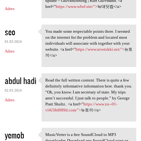
m
update – Gulvafslibning | Kurt Gulvmand. <a
href="
https://www.wfwf.site/">
늑대닷컴</a>
Adres
e
n
t
seo
You made some respectable points there. I seemed
You made some respectable
a
on the internet for the problem and located most
01.03.2024
individuals will associate with together with your
r
website. <a href="
https://www.newtokki.net/">
뉴토
Adres
z
끼</a>
e
abdul hadi
Read the full written content. There is quite a few
Read the full written content
definitely informative information here. thank you.
02.03.2024
“Oh, you know. I am secretary of state. My trips
aren’t successful. I just talk to people.” by George
Adres
Pratt Shultz.. <a href="
https://www.xn--01-
vl4i58d989d.com/">
뉴토끼</a>
yemob
MusicVerter is a free SoundCloud to MP3
MusicVerter is a free
downloader. Download any SoundCloud song or