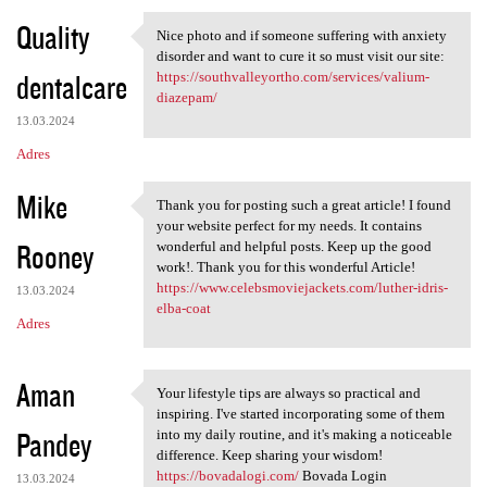
Quality
Nice photo and if someone suffering with anxiety
Nice photo and if someone
disorder and want to cure it so must visit our site:
dentalcare
https://southvalleyortho.com/services/valium-
diazepam/
13.03.2024
Adres
Mike
Thank you for posting such a great article! I found
Thank you for posting such a
your website perfect for my needs. It contains
Rooney
wonderful and helpful posts. Keep up the good
work!. Thank you for this wonderful Article!
https://www.celebsmoviejackets.com/luther-idris-
13.03.2024
elba-coat
Adres
Aman
Your lifestyle tips are always so practical and
Your lifestyle tips are
inspiring. I've started incorporating some of them
Pandey
into my daily routine, and it's making a noticeable
difference. Keep sharing your wisdom!
https://bovadalogi.com/
Bovada Login
13.03.2024