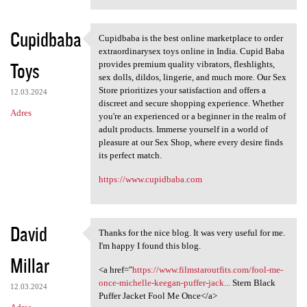
Cupidbaba
Cupidbaba is the best online marketplace to order
Cupidbaba is the best online
extraordinarysex toys online in India. Cupid Baba
Toys
provides premium quality vibrators, fleshlights,
sex dolls, dildos, lingerie, and much more. Our Sex
Store prioritizes your satisfaction and offers a
12.03.2024
discreet and secure shopping experience. Whether
Adres
you're an experienced or a beginner in the realm of
adult products. Immerse yourself in a world of
pleasure at our Sex Shop, where every desire finds
its perfect match.
https://www.cupidbaba.com
David
Thanks for the nice blog. It was very useful for me.
Thanks for the nice blog. It
I'm happy I found this blog.
Millar
<a href="
https://www.filmstaroutfits.com/fool-me-
once-michelle-keegan-puffer-jack...
Stern Black
12.03.2024
Puffer Jacket Fool Me Once</a>