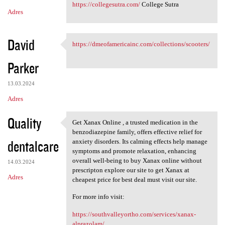
https://collegesutra.com/
College Sutra
Adres
David
https://dmeofamericainc.com/collections/scooters/
https://dmeofamericainc.com
Parker
13.03.2024
Adres
Quality
Get Xanax Online , a trusted medication in the
Get Xanax Online , a trusted
benzodiazepine family, offers effective relief for
dentalcare
anxiety disorders. Its calming effects help manage
symptoms and promote relaxation, enhancing
overall well-being to buy Xanax online without
14.03.2024
prescripton explore our site to get Xanax at
Adres
cheapest price for best deal must visit our site.
For more info visit:
https://southvalleyortho.com/services/xanax-
alprazolam/