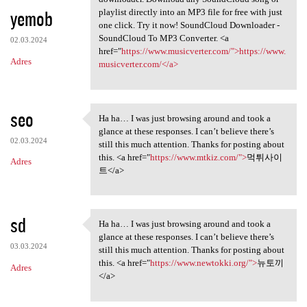
yemob
playlist directly into an MP3 file for free with just
one click. Try it now! SoundCloud Downloader -
SoundCloud To MP3 Converter. <a
02.03.2024
href="
https://www.musicverter.com/">https://www.
Adres
musicverter.com/</a>
seo
Ha ha… I was just browsing around and took a
Ha ha… I was just browsing
glance at these responses. I can’t believe there’s
02.03.2024
still this much attention. Thanks for posting about
this. <a href="
https://www.mtkiz.com/">
먹튀사이
Adres
트</a>
sd
Ha ha… I was just browsing around and took a
Ha ha… I was just browsing
glance at these responses. I can’t believe there’s
03.03.2024
still this much attention. Thanks for posting about
this. <a href="
https://www.newtokki.org/">
뉴토끼
Adres
</a>