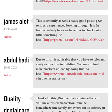
href="
https://www.texaswelove.com/">Austin</a>
james alot
This is certainly as well a really good posting we
This is certainly as well a
seriously experienced looking through. It is far
14.03.2024
from on a daily basis we have risk to check out a
little something. <a
Adres
href="
https://promallu.com/">ProMallu.COM</a>
abdul hadi
Due to this it is advisable that you have to relevant
Due to this it is advisable
analysis previous to building. You may upload
15.03.2024
more practical upload by doing this. <a
href="
https://www.nationwideholeinone.com">hol
Adres
e
in one insurance</a>
Quality
Thanks for this ,Discover the calming effects of
Thanks for this ,Discover the
Valium, a trusted medication from the
dentalcare
benzodiazepine family, renowned for its efficacy in