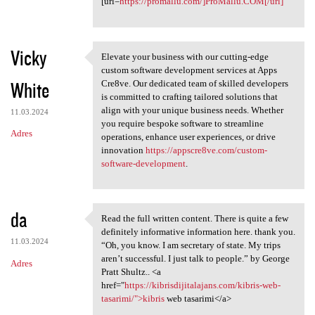
[url=
https://promallu.com/]ProMallu.COM[/url]
Vicky
Elevate your business with our cutting-edge
Elevate your business with
custom software development services at Apps
White
Cre8ve. Our dedicated team of skilled developers
is committed to crafting tailored solutions that
align with your unique business needs. Whether
11.03.2024
you require bespoke software to streamline
Adres
operations, enhance user experiences, or drive
innovation
https://appscre8ve.com/custom-
software-development
.
da
Read the full written content. There is quite a few
Read the full written content
definitely informative information here. thank you.
11.03.2024
“Oh, you know. I am secretary of state. My trips
aren’t successful. I just talk to people.” by George
Adres
Pratt Shultz.. <a
href="
https://kibrisdijitalajans.com/kibris-web-
tasarimi/">kibris
web tasarimi</a>