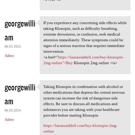
georgewilli
If you experience any concerning side effects while
If you experience any
taking Klonopin, such as difficulty breathing,
am
extreme drowsiness, or confusion, seek medical
attention immediately. These symptoms could be
signs of a serious reaction that requires immediate
06.03.2024
intervention.
Adres
<a href="
https://laurawaddell.com/buy-klonopin-
2mg-online">Buy
Klonopin 2mg online </a>
georgewilli
Taking Klonopin in combination with alcohol or
Taking Klonopin in
other medications that depress the central nervous
am
system can increase the risk of dangerous side
effects. Be sure to discuss all medications and
substances you are taking with your healthcare
06.03.2024
provider before starting Klonopin.
Adres
https://laurawaddell.com/buy-klonopin-2mg-
online