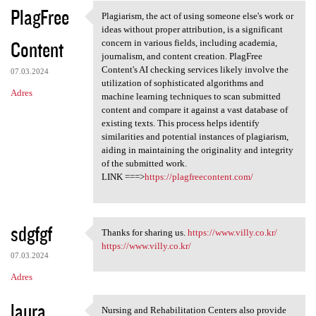
PlagFree
Plagiarism, the act of using someone else's work or
Plagiarism, the act of using
ideas without proper attribution, is a significant
Content
concern in various fields, including academia,
journalism, and content creation. PlagFree
Content's AI checking services likely involve the
07.03.2024
utilization of sophisticated algorithms and
Adres
machine learning techniques to scan submitted
content and compare it against a vast database of
existing texts. This process helps identify
similarities and potential instances of plagiarism,
aiding in maintaining the originality and integrity
of the submitted work.
LINK ===>
https://plagfreecontent.com/
sdgfgf
Thanks for sharing us.
https://www.villy.co.kr/
Thanks for sharing us. https
https://www.villy.co.kr/
07.03.2024
Adres
laura
Nursing and Rehabilitation Centers also provide