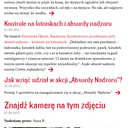
wolnej chwili można tu pójść na kawę, do słynnych ogrodów lub obejrzeć
wystawę. Wszystko dla wszystkich, od ręki i na miejscu. No tak, ale najpierw
trzeba się dostać do środka.
Kontrole na lotniskach i absurdy nadzoru
01.09.2015
Na łamach
Dziennika Opinii, Katarzyna Szymielewicz przedstawia swój
absurd nadzoru – kontrole na lotniskach
: „Dokładnie ten sam przedmiot –
ładowarka, kawałek kabla, but na podwyższonej podeszwie, pasek, kawałek
metalu gdzieś przy ciele, czy coś w kształcie tuby – raz uruchamia sygnał
ostrzegawczy i oznacza stracone 15 minut na dodatkowe sprawdzenie, a
innym razem okazuje się zupełnie niewidzialny”. A jaki absurd nadzoru
uwiera Ciebie najbardziej?
Jak wziąć udział w akcji „Absurdy Nadzoru"?
25.08.2015
Poznaj 5 sposobów na zaangażowanie się w akcję „Absurdy Nadzoru".
Znajdź kamerę na tym zdjęciu
07.09.2015
Nadesłany przez:
Anna R.