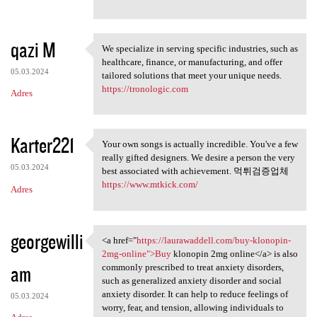
qazi M
We specialize in serving specific industries, such as
We specialize in serving
healthcare, finance, or manufacturing, and offer
05.03.2024
tailored solutions that meet your unique needs.
https://tronologic.com
Adres
Karter221
Your own songs is actually incredible. You've a few
Your own songs is actually
really gifted designers. We desire a person the very
05.03.2024
best associated with achievement. 먹튀검증업체
https://www.mtkick.com/
Adres
georgewilli
<a href="
https://laurawaddell.com/buy-klonopin-
<a href="https://laurawaddell
2mg-online">Buy
klonopin 2mg online</a> is also
am
commonly prescribed to treat anxiety disorders,
such as generalized anxiety disorder and social
anxiety disorder. It can help to reduce feelings of
05.03.2024
worry, fear, and tension, allowing individuals to