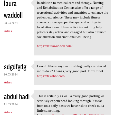
laura
In addition to medical care and therapy, Nursing
In addition to medical care
and Rehabilitation Centers also offer a range of
waddell
recreational activities and amenities to enhance the
patient experience. These may include fitness
classes, art therapy, pet therapy, and outings to
08.03.2024
local attractions. These activities not only help
Adres
patients stay active and engaged but also promote
socialization and emotional well-being.
https://laurawaddell.com/
sdgdfgdg
I would like to say that this blog really convinced
I would like to say that this
me to do it! Thanks, very good post. forex robot
10.03.2024
https://fexobot.com/
Adres
abdul hadi
This is certainly as well a really good posting we
This is certainly as well a
seriously experienced looking through. It is far
11.03.2024
from on a daily basis we have risk to check out a
little something.
Adres