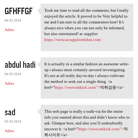
GFHFFGF
Took me time to read all the comments, but I really
Took me time to read all the
enjoyed the article. It proved to be Very helpful to
04.03.2024
me and I am sure to all the commenters here! It’s
always nice when you can not only be informed,
Adres
but also entertained! ac supplier
https://www.acsupplierdubai.com/
abdul hadi
It is actually in a similar fashion an awesome write-
It is actually in a similar
up i always most certainly savored investigating.
04.03.2024
It's not at all really day-to-day i always cultivate
the method to seek out a single thing. <a
Adres
href="
https://www.mtkick.com/">
먹튀검증</a>
sad
This web page is really a walk-via for the entire
This web page is really a
info you wanted about this and didn’t know who to
05.03.2024
ask. Glimpse here, and also you’ll undoubtedly
uncover it. <a href="
https://www.mtkick.com/">
먹
Adres
튀사이트</a>