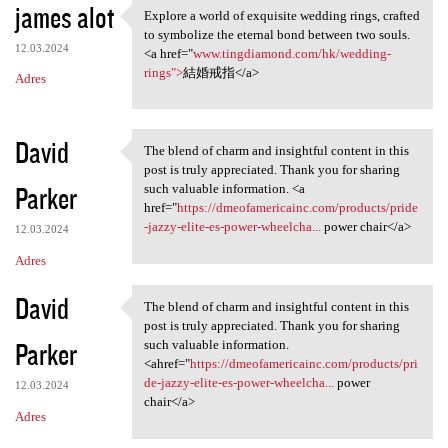
james alot
Explore a world of exquisite wedding rings, crafted
Explore a world of exquisite
to symbolize the eternal bond between two souls.
12.03.2024
<a href="
www.tingdiamond.com/hk/wedding-
rings">
結婚戒指</a>
Adres
David
The blend of charm and insightful content in this
The blend of charm and
post is truly appreciated. Thank you for sharing
Parker
such valuable information. <a
href="
https://dmeofamericainc.com/products/pride
-jazzy-elite-es-power-wheelcha...
power chair</a>
12.03.2024
Adres
David
The blend of charm and insightful content in this
The blend of charm and
post is truly appreciated. Thank you for sharing
Parker
such valuable information.
<ahref="
https://dmeofamericainc.com/products/pri
de-jazzy-elite-es-power-wheelcha...
power
12.03.2024
chair</a>
Adres