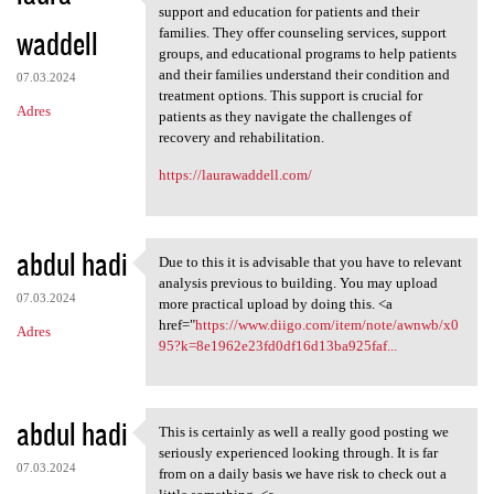
Nursing and Rehabilitation
support and education for patients and their
waddell
families. They offer counseling services, support
groups, and educational programs to help patients
and their families understand their condition and
07.03.2024
treatment options. This support is crucial for
Adres
patients as they navigate the challenges of
recovery and rehabilitation.
https://laurawaddell.com/
abdul hadi
Due to this it is advisable that you have to relevant
Due to this it is advisable
analysis previous to building. You may upload
07.03.2024
more practical upload by doing this. <a
href="
https://www.diigo.com/item/note/awnwb/x0
Adres
95?k=8e1962e23fd0df16d13ba925faf...
abdul hadi
This is certainly as well a really good posting we
This is certainly as well a
seriously experienced looking through. It is far
07.03.2024
from on a daily basis we have risk to check out a