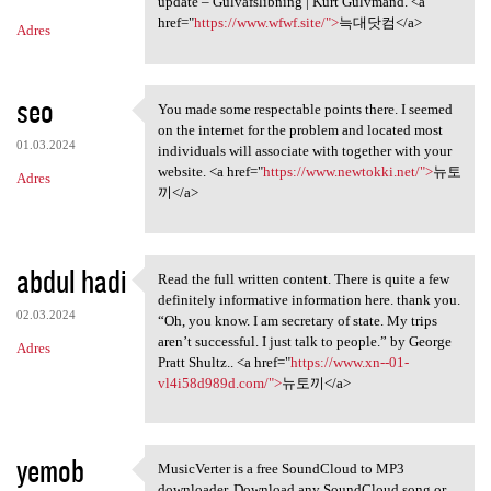
m
update – Gulvafslibning | Kurt Gulvmand. <a
href="
https://www.wfwf.site/">
늑대닷컴</a>
Adres
e
n
t
seo
You made some respectable points there. I seemed
You made some respectable
a
on the internet for the problem and located most
01.03.2024
individuals will associate with together with your
r
website. <a href="
https://www.newtokki.net/">
뉴토
Adres
z
끼</a>
e
abdul hadi
Read the full written content. There is quite a few
Read the full written content
definitely informative information here. thank you.
02.03.2024
“Oh, you know. I am secretary of state. My trips
aren’t successful. I just talk to people.” by George
Adres
Pratt Shultz.. <a href="
https://www.xn--01-
vl4i58d989d.com/">
뉴토끼</a>
yemob
MusicVerter is a free SoundCloud to MP3
MusicVerter is a free
downloader. Download any SoundCloud song or