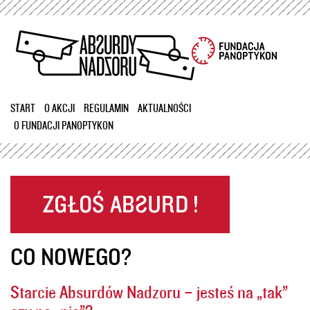
Przejdź
do
treści
START
O AKCJI
REGULAMIN
AKTUALNOŚCI
O FUNDACJI PANOPTYKON
CO NOWEGO?
Starcie Absurdów Nadzoru – jesteś na „tak”