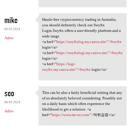
mike
Hassle-free cryptocurrency trading in Australia,
Hassle-free cryptocurrency
you should definitely check out Swyftx
06.03.2024
Login.Swyftx offers a user-friendly platform and a
wide range
Adres
<a href="
https://swyftxlog.my.canva.site/">Swyftx
login</a>
<a href="
https://swyftxlogi.my.canva.site/">Swyftx
login</a>
<a href="
https://logi-
swyftx.my.canva.site/">Swyftx
login</a>
seo
This can be also a fairly beneficial writing that any
This can be also a fairly
of us absolutely beloved considering. Possibly not
06.03.2024
on a daily basis which often experience the
likelihood to get a solution. <a
Adres
href="
https://www.mt-on.com/">
먹튀검증</a>