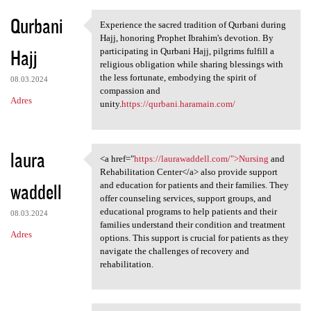
Qurbani
Experience the sacred tradition of Qurbani during
Experience the sacred
Hajj, honoring Prophet Ibrahim's devotion. By
Hajj
participating in Qurbani Hajj, pilgrims fulfill a
religious obligation while sharing blessings with
the less fortunate, embodying the spirit of
08.03.2024
compassion and
Adres
unity.
https://qurbani.haramain.com/
laura
<a href="
https://laurawaddell.com/">Nursing
and
<a href="https://laurawaddell
Rehabilitation Center</a> also provide support
waddell
and education for patients and their families. They
offer counseling services, support groups, and
educational programs to help patients and their
08.03.2024
families understand their condition and treatment
Adres
options. This support is crucial for patients as they
navigate the challenges of recovery and
rehabilitation.