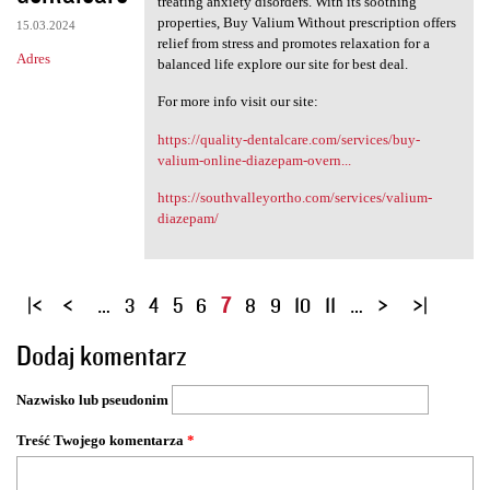
treating anxiety disorders. With its soothing
properties, Buy Valium Without prescription offers
15.03.2024
relief from stress and promotes relaxation for a
Adres
balanced life explore our site for best deal.
For more info visit our site:
https://quality-dentalcare.com/services/buy-
valium-online-diazepam-overn...
https://southvalleyortho.com/services/valium-
diazepam/
S
…
3
4
5
6
7
8
9
10
11
…
t
Dodaj komentarz
r
o
Nazwisko lub pseudonim
n
y
Treść Twojego komentarza
*