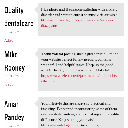
Quality
Nice photo and if someone suffering with anxiety
Nice photo and if someone
disorder and want to cure it so must visit our site:
dentalcare
https://southvalleyortho.com/services/valium-
diazepam/
13.03.2024
Adres
Mike
Thank you for posting such a great article! I found
Thank you for posting such a
your website perfect for my needs. It contains
Rooney
wonderful and helpful posts. Keep up the good
work!. Thank you for this wonderful Article!
https://www.celebsmoviejackets.com/luther-idris-
13.03.2024
elba-coat
Adres
Aman
Your lifestyle tips are always so practical and
Your lifestyle tips are
inspiring. I've started incorporating some of them
Pandey
into my daily routine, and it's making a noticeable
difference. Keep sharing your wisdom!
https://bovadalogi.com/
Bovada Login
13.03.2024