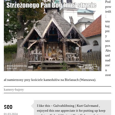
Pod
pow
iedź
:
szu
kaj
prz
y
szo
pce.
Abs
urd
nad
zor
u
zost
ał namierzony przy kościele kamedułów na Bielanach (Warszawa).
kamery-bajery
K
seo
I like this – Gulvafslibning | Kurt Gulvmand ,
I like this – Gulvafslibning
o
enjoyed this one appreciate it for putting up keep
01.03.2024