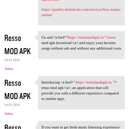
https://quality-dentalcare.com/services/buy-xanax-
online/
Resso
Go and <a href="
https://ressomodapk.io/">resso
Go and <a href="https:/
mod apk download</a> and enjoy your favorite
MOD APK
songs without ads and without any additional costs
14.03.2024
Adres
Resso
Introducing <a href="
https://ressomodapk.io/
">
Introducing <a href=" https:/
resso mod apk</a>, an application that will
MOD APK
provide you with a different experience compared
to similar apps.
14.03.2024
Adres
Resso
If you want to get fresh music listening experience