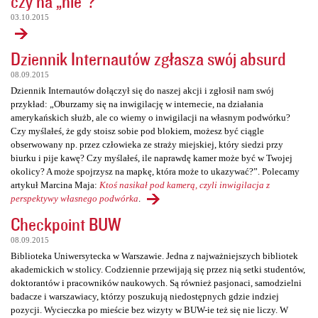
czy na „nie”?
03.10.2015
Dziennik Internautów zgłasza swój absurd
08.09.2015
Dziennik Internautów dołączył się do naszej akcji i zgłosił nam swój
przykład: „Oburzamy się na inwigilację w internecie, na działania
amerykańskich służb, ale co wiemy o inwigilacji na własnym podwórku?
Czy myślałeś, że gdy stoisz sobie pod blokiem, możesz być ciągle
obserwowany np. przez człowieka ze straży miejskiej, który siedzi przy
biurku i pije kawę? Czy myślałeś, ile naprawdę kamer może być w Twojej
okolicy? A może spojrzysz na mapkę, która może to ukazywać?”. Polecamy
artykuł Marcina Maja:
Ktoś nasikał pod kamerą, czyli inwigilacja z
perspektywy własnego podwórka
.
Checkpoint BUW
08.09.2015
Biblioteka Uniwersytecka w Warszawie. Jedna z najważniejszych bibliotek
akademickich w stolicy. Codziennie przewijają się przez nią setki studentów,
doktorantów i pracowników naukowych. Są również pasjonaci, samodzielni
badacze i warszawiacy, którzy poszukują niedostępnych gdzie indziej
pozycji. Wycieczka po mieście bez wizyty w BUW-ie też się nie liczy. W