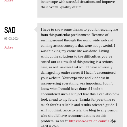
Adres
better cope with stressful situations and improve
their overall quality of life.
SAD
I have to show some thanks to you for rescuing me
I have to show some thanks to
from this particular predicament. Because of
05.03.2024
surfing around through the world wide web and
coming across concepts that were not powerful, I
Adres
was thinking my entire life was done. Living
without the solutions to the difficulties you’ve
sorted out as a result of this posting is a serious
case, as well as ones that would have adversely
damaged my entire career if I hadn’t encountered
your website. Your expertise and kindness in
maneuvering everything was important. I don’t
know what I would have done if I hadn’t
encountered such a subject like this. I can also now
look ahead to my future. Thanks for your time so
much for this reliable and results-oriented guide. I
will not think twice to refer the blog to any person
who should have recommendations on this
problem. <a href="
https://www.mt-on.com/">
먹튀
사이트</a>