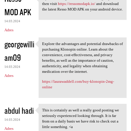
If you want to get fresh
then visit
https://ressomodapk.io/
and download
MOD APK
the latest Resso MOD APK on your android device.
14.03.2024
Adres
georgewilli
Explore the advantages and potential drawbacks of
Explore the advantages and
purchasing Klonopin online. Learn about the
am09
convenience, cost-effectiveness, and privacy
benefits, as well as the importance of caution,
authenticity, and legality when obtaining
14.03.2024
medication over the internet.
Adres
https://laurawaddell.com/buy-klonopin-2mg-
online
abdul hadi
This is certainly as well a really good posting we
This is certainly as well a
seriously experienced looking through. It is far
14.03.2024
from on a daily basis we have risk to check out a
little something. <a
Adres