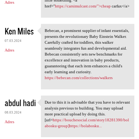
little something. <a
Adres
href="
https://carsimulcast.com/">cheap
carfax</a>
Ken Miles
Bebecan, a prominent supplier of infant essentials,
Bebecan, a prominent supplier
presents the revolutionary Baby Einstein Walker.
07.03.2024
Carefully crafted for toddlers, this walker
seamlessly integrates fun and developmental aid.
Adres
Bebecan consistently sets new benchmarks for
excellence and innovation in baby products,
guaranteeing that each item enhances a child's
early learning and curiosity.
https://bebecan.com/collections/walkers
abdul hadi
Due to this it is advisable that you have to relevant
Due to this it is advisable
analysis previous to building. You may upload
08.03.2024
more practical upload by doing this.
[url=
https://bouchesocial.com/story18281390/bol
Adres
abosku-group]https://bolabosku...