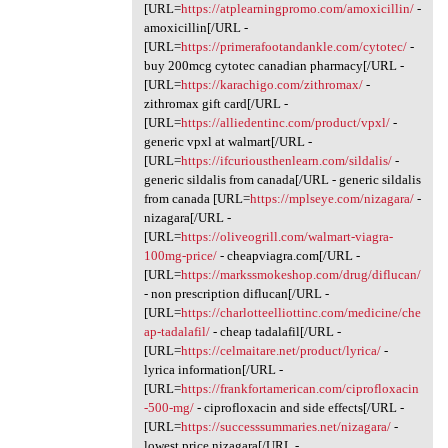
[URL=
https://atplearningpromo.com/amoxicillin/
-
amoxicillin[/URL -
[URL=
https://primerafootandankle.com/cytotec/
-
buy 200mcg cytotec canadian pharmacy[/URL -
[URL=
https://karachigo.com/zithromax/
-
zithromax gift card[/URL -
[URL=
https://alliedentinc.com/product/vpxl/
-
generic vpxl at walmart[/URL -
[URL=
https://ifcuriousthenlearn.com/sildalis/
-
generic sildalis from canada[/URL - generic sildalis
from canada [URL=
https://mplseye.com/nizagara/
-
nizagara[/URL -
[URL=
https://oliveogrill.com/walmart-viagra-
100mg-price/
- cheapviagra.com[/URL -
[URL=
https://markssmokeshop.com/drug/diflucan/
- non prescription diflucan[/URL -
[URL=
https://charlotteelliottinc.com/medicine/che
ap-tadalafil/
- cheap tadalafil[/URL -
[URL=
https://celmaitare.net/product/lyrica/
-
lyrica information[/URL -
[URL=
https://frankfortamerican.com/ciprofloxacin
-500-mg/
- ciprofloxacin and side effects[/URL -
[URL=
https://successsummaries.net/nizagara/
-
lowest price nizagara[/URL -