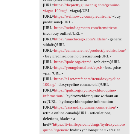
[URL=
https://theprettyguineapig.com/genuine-
viagra-100mg/
- viagra[/URL -
[URL=
https://wellnowuc.com/prednisone/
- buy
prednisone[/URL -
[URL=
https://mrindiagrocers.com/item/tricor/
-
tricor buy online[/URL -
[URL=
https://umichicago.com/sildalis/
- generic
sildalis[/URL -
[URL=
https://celmaitare.net/product/prednisolone/
- buy prednisolone no prescription[/URL -
[URL=
https://ipalc.org/cipro/
- web cipro[/URL -
[URL=
https://youngdental.net/vpxl/
- best price
vpxl[/URL -
[URL=
https://a1sewcraft.com/item/doxycycline-
100mg/
- doxycycline commercial[/URL -
[URL=
https://ipalc.org/hydroxychloroquine-
information/
- hydroxychloroquine without an
rx[/URL - hydroxychloroquine information
[URL=
https://cassandraplummer.com/retin-a/
-
retin a online canada[/URL - articulations,
deletions, blades <a
href="
https://livinlifepc.com/drugs/hydroxychloro
quine/">generic
hydroxychloroquine uk</a> <a