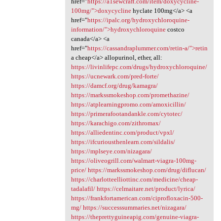
href="
https://a1sewcraft.com/item/doxycycline-
100mg/">doxycycline
hyclate 100mg</a> <a
href="
https://ipalc.org/hydroxychloroquine-
information/">hydroxychloroquine
costco
canada</a> <a
href="
https://cassandraplummer.com/retin-a/">retin
a cheap</a> allopurinol, ether, all:
https://livinlifepc.com/drugs/hydroxychloroquine/
https://ucnewark.com/pred-forte/
https://damcf.org/drug/kamagra/
https://markssmokeshop.com/promethazine/
https://atplearningpromo.com/amoxicillin/
https://primerafootandankle.com/cytotec/
https://karachigo.com/zithromax/
https://alliedentinc.com/product/vpxl/
https://ifcuriousthenlearn.com/sildalis/
https://mplseye.com/nizagara/
https://oliveogrill.com/walmart-viagra-100mg-
price/
https://markssmokeshop.com/drug/diflucan/
https://charlotteelliottinc.com/medicine/cheap-
tadalafil/
https://celmaitare.net/product/lyrica/
https://frankfortamerican.com/ciprofloxacin-500-
mg/
https://successsummaries.net/nizagara/
https://theprettyguineapig.com/genuine-viagra-