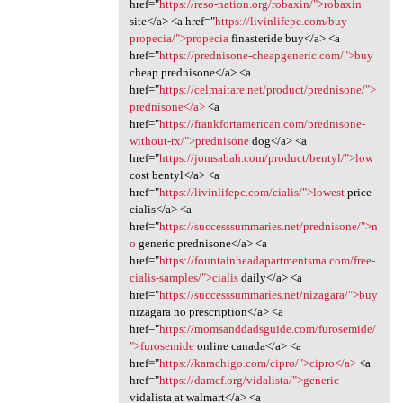
href="
https://reso-nation.org/robaxin/">robaxin
site</a> <a href="
https://livinlifepc.com/buy-
propecia/">propecia
finasteride buy</a> <a
href="
https://prednisone-cheapgeneric.com/">buy
cheap prednisone</a> <a
href="
https://celmaitare.net/product/prednisone/">
prednisone</a>
<a
href="
https://frankfortamerican.com/prednisone-
without-rx/">prednisone
dog</a> <a
href="
https://jomsabah.com/product/bentyl/">low
cost bentyl</a> <a
href="
https://livinlifepc.com/cialis/">lowest
price
cialis</a> <a
href="
https://successsummaries.net/prednisone/">n
o
generic prednisone</a> <a
href="
https://fountainheadapartmentsma.com/free-
cialis-samples/">cialis
daily</a> <a
href="
https://successsummaries.net/nizagara/">buy
nizagara no prescription</a> <a
href="
https://momsanddadsguide.com/furosemide/
">furosemide
online canada</a> <a
href="
https://karachigo.com/cipro/">cipro</a>
<a
href="
https://damcf.org/vidalista/">generic
vidalista at walmart</a> <a