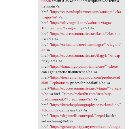
tinoin
cream 0.05 without prescription</a> retin a
tretinoin <a
href="
https://cassandraplummer.com/kamagra/">ka
magra</a>
<a
href="
https://oliveogrill.com/walmart-viagra-
100mg-price/">viagra
buy</a> <a
href="
https://successsummaries.net/lasix/">lasix
in
usa</a> <a
href="
https://celmaitare.net/item/viagra/">viagra</
a>
<a
href="
https://successsummaries.net/flagyl/">cheap
flagyl</a> <a
href="
https://karachigo.com/triamterene/">where
can i get generic triamterene</a> <a
href="
https://heavenlyhappyhour.com/product/tad
alafil/">pharmacy
prices for tadalafil</a> <a
href="
https://successsummaries.net/viagra/">viagra
</a>
<a href="
https://maker2u.com/item/buy-
prednisone-uk/">prednisone</a>
<a
href="
https://breathejphotography.com/clonidine/"
>clonidine
online usa</a> <a
href="
https://drgranelli.com/vpxl/">vpxl
kaufen
auf rechnung</a> <a
href="
https://greaterparsippanyrewards.com/drugs/