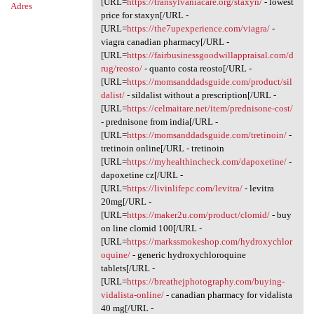
[URL=
https://transylvaniacare.org/staxyn/
- lowest
Adres
price for staxyn[/URL -
[URL=
https://the7upexperience.com/viagra/
-
viagra canadian pharmacy[/URL -
[URL=
https://fairbusinessgoodwillappraisal.com/d
rug/reosto/
- quanto costa reosto[/URL -
[URL=
https://momsanddadsguide.com/product/sil
dalist/
- sildalist without a prescription[/URL -
[URL=
https://celmaitare.net/item/prednisone-cost/
- prednisone from india[/URL -
[URL=
https://momsanddadsguide.com/tretinoin/
-
tretinoin online[/URL - tretinoin
[URL=
https://myhealthincheck.com/dapoxetine/
-
dapoxetine cz[/URL -
[URL=
https://livinlifepc.com/levitra/
- levitra
20mg[/URL -
[URL=
https://maker2u.com/product/clomid/
- buy
on line clomid 100[/URL -
[URL=
https://markssmokeshop.com/hydroxychlor
oquine/
- generic hydroxychloroquine
tablets[/URL -
[URL=
https://breathejphotography.com/buying-
vidalista-online/
- canadian pharmacy for vidalista
40 mg[/URL -