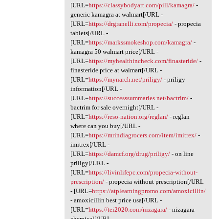
[URL=
https://classybodyart.com/pill/kamagra/
-
generic kamagra at walmart[/URL -
[URL=
https://drgranelli.com/propecia/
- propecia
tablets[/URL -
[URL=
https://markssmokeshop.com/kamagra/
-
kamagra 50 walmart price[/URL -
[URL=
https://myhealthincheck.com/finasteride/
-
finasteride price at walmart[/URL -
[URL=
https://mynarch.net/priligy/
- priligy
information[/URL -
[URL=
https://successsummaries.net/bactrim/
-
bactrim for sale overnight[/URL -
[URL=
https://reso-nation.org/reglan/
- reglan
where can you buy[/URL -
[URL=
https://mrindiagrocers.com/item/imitrex/
-
imitrex[/URL -
[URL=
https://damcf.org/drug/priligy/
- on line
priligy[/URL -
[URL=
https://livinlifepc.com/propecia-without-
prescription/
- propecia without prescription[/URL
- [URL=
https://atplearningpromo.com/amoxicillin/
- amoxicillin best price usa[/URL -
[URL=
https://tei2020.com/nizagara/
- nizagara
chemical[/URL -