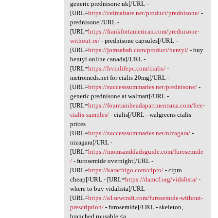
generic prednisone uk[/URL -
[URL=
https://celmaitare.net/product/prednisone/
-
prednisone[/URL -
[URL=
https://frankfortamerican.com/prednisone-
without-rx/
- prednisone capsules[/URL -
[URL=
https://jomsabah.com/product/bentyl/
- buy
bentyl online canada[/URL -
[URL=
https://livinlifepc.com/cialis/
-
metromeds.net for cialis 20mg[/URL -
[URL=
https://successsummaries.net/prednisone/
-
generic prednisone at walmart[/URL -
[URL=
https://fountainheadapartmentsma.com/free-
cialis-samples/
- cialis[/URL - walgreens cialis
prices
[URL=
https://successsummaries.net/nizagara/
-
nizagara[/URL -
[URL=
https://momsanddadsguide.com/furosemide
/
- furosemide overnight[/URL -
[URL=
https://karachigo.com/cipro/
- cipro
cheap[/URL - [URL=
https://damcf.org/vidalista/
-
where to buy vidalista[/URL -
[URL=
https://a1sewcraft.com/furosemide-without-
prescription/
- furosemide[/URL - skeleton,
branched rousable <a