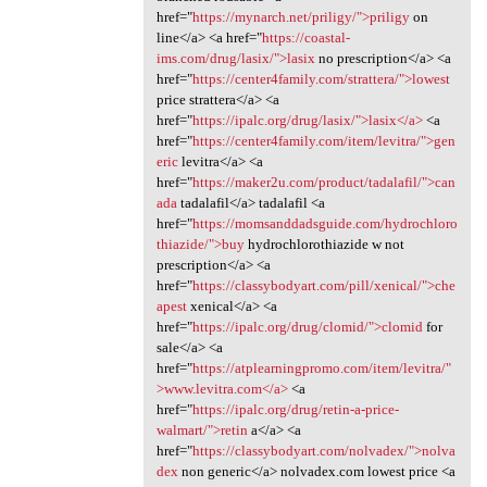
href="
https://mynarch.net/priligy/">priligy
on
line</a> <a href="
https://coastal-
ims.com/drug/lasix/">lasix
no prescription</a> <a
href="
https://center4family.com/strattera/">lowest
price strattera</a> <a
href="
https://ipalc.org/drug/lasix/">lasix</a>
<a
href="
https://center4family.com/item/levitra/">gen
eric
levitra</a> <a
href="
https://maker2u.com/product/tadalafil/">can
ada
tadalafil</a> tadalafil <a
href="
https://momsanddadsguide.com/hydrochloro
thiazide/">buy
hydrochlorothiazide w not
prescription</a> <a
href="
https://classybodyart.com/pill/xenical/">che
apest
xenical</a> <a
href="
https://ipalc.org/drug/clomid/">clomid
for
sale</a> <a
href="
https://atplearningpromo.com/item/levitra/"
>www.levitra.com</a>
<a
href="
https://ipalc.org/drug/retin-a-price-
walmart/">retin
a</a> <a
href="
https://classybodyart.com/nolvadex/">nolva
dex
non generic</a> nolvadex.com lowest price <a