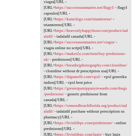
viagra[/URL -
[URL=
https://successsummaries.net/flagyl/
- flagyl
capsules[/URL -
[URL=
https://karachigo.com/triamterene/
-
triamterene[/URL -
[URL=
https://heavenlyhappyhour.com/product/tad
alafil/
- tadalafil canada[/URL -
[URL=
https://successsummaries.net/viagra/
-
viagra online no script[/URL -
[URL=
https://maker2u.com/item/buy-prednisone-
uk/
- prednisone[/URL -
[URL=
https://breathejphotography.com/clonidine/
- clonidine without dr prescription usa[/URL -
[URL=
https://drgranelli.com/vpxl/
- vpxl generika
indien[/URL - vpxl best price
[URL=
https://greaterparsippanyrewards.com/drugs
/prednisone/
- generic prednisone from
canada[/URL -
[URL=
https://ormondbeachflorida.org/product/tad
alafil/
- tadalafil purchase without perscription us
pharmacy[/URL -
[URL=
https://livinlifepc.com/prednisone/
- online
prednisone[/URL -
[URL=
https://livinlifepc.com/lasix/
- buy lasix