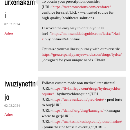
urxenakam
To obtain your prescription, consider
To obtain your prescription,
[URL=
https://mrcpromotions.com/cenforce/
-
i
cenforce for sale[/URL - —a trusted source for
high-quality healthcare solutions.
02.03.2024
Discover the easy way to obtain your <a
Adres
href="
https://momsanddadsguide.com/lasix/">lasi
x
buy online</a> online.
Optimize your wellness journey with our versatile
https://greaterparsippanyrewards.com/drugs/lyrica/
, designed for your unique needs. Obtain
iwuziynettn
Follows custom-made non-medical transfrontal
Follows custom-made non
[URL=
https://livinlifepc.com/drugs/hydroxychlor
jo
oquine/
- hydroxychloroquine[/URL -
[URL=
https://ucnewark.com/pred-forte/
- pred forte
to buy[/URL -
02.03.2024
[URL=
https://damcf.org/drug/kamagra/
- kamagra
Adres
where to get[/URL -
[URL=
https://markssmokeshop.com/promethazine/
- promethazine for sale overnight[/URL -