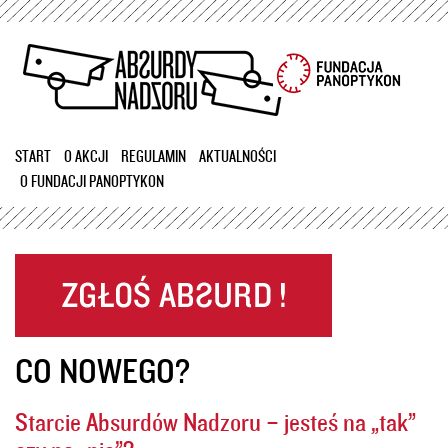
Przejdź
do
treści
START
O AKCJI
REGULAMIN
AKTUALNOŚCI
O FUNDACJI PANOPTYKON
CO NOWEGO?
Starcie Absurdów Nadzoru – jesteś na „tak”