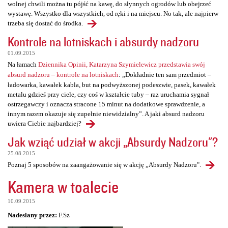
wolnej chwili można tu pójść na kawę, do słynnych ogrodów lub obejrzeć
wystawę. Wszystko dla wszystkich, od ręki i na miejscu. No tak, ale najpierw
trzeba się dostać do środka.
Kontrole na lotniskach i absurdy nadzoru
01.09.2015
Na łamach
Dziennika Opinii, Katarzyna Szymielewicz przedstawia swój
absurd nadzoru – kontrole na lotniskach
: „Dokładnie ten sam przedmiot –
ładowarka, kawałek kabla, but na podwyższonej podeszwie, pasek, kawałek
metalu gdzieś przy ciele, czy coś w kształcie tuby – raz uruchamia sygnał
ostrzegawczy i oznacza stracone 15 minut na dodatkowe sprawdzenie, a
innym razem okazuje się zupełnie niewidzialny”. A jaki absurd nadzoru
uwiera Ciebie najbardziej?
Jak wziąć udział w akcji „Absurdy Nadzoru"?
25.08.2015
Poznaj 5 sposobów na zaangażowanie się w akcję „Absurdy Nadzoru".
Kamera w toalecie
10.09.2015
Nadesłany przez:
F.Sz