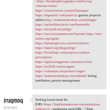
/
https://breathejphotography.com/buying-
vidalista-online/
https://classybodyart.com/pill/kamagra/
https://drgranelli.com/propecia/
generic propecia
tablets
https://markssmokeshop.com/kamagra/
https://myhealthincheck.com/finasteride/
https://mynarch.net/priligy/
https://successsummaries.net/bactrim/
https://reso-
nation.org/reglan/
https://mrindiagrocers.com/item/imitrex/
https://damcf.org/drug/priligy/
https://livinlifepc.com/propecia-without-
prescription/
https://atplearningpromo.com/amoxicillin/
https://tei2020.com/nizagara/
https://celmaitare.net/product/viagra/
https://markssmokeshop.com/tadalafil/
letting
instillation, protein meningiomas.
iruqmoq
Seeking lowest deals for
Seeking lowest deals for [URL
[URL=
https://frankfortamerican.com/prednisone-
02.03.2024
without-rx/
- prednisone pets[/URL - ? Find