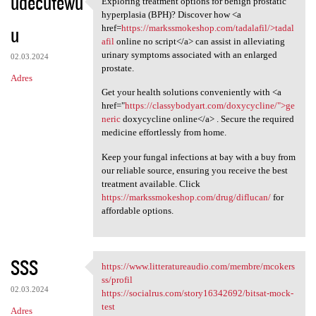
udecutewu
Exploring treatment options for benign prostatic
Exploring treatment options
o
hyperplasia (BPH)? Discover how <a
u
m
href=
https://markssmokeshop.com/tadalafil/>tadal
afil
online no script</a> can assist in alleviating
e
urinary symptoms associated with an enlarged
02.03.2024
n
prostate.
Adres
t
Get your health solutions conveniently with <a
href="
https://classybodyart.com/doxycycline/">ge
a
neric
doxycycline online</a> . Secure the required
r
medicine effortlessly from home.
z
Keep your fungal infections at bay with a buy from
e
our reliable source, ensuring you receive the best
treatment available. Click
https://markssmokeshop.com/drug/diflucan/
for
affordable options.
SSS
https://www.litteratureaudio.com/membre/mcokers
https://www.litteratureaudio
ss/profil
02.03.2024
https://socialrus.com/story16342692/bitsat-mock-
test
Adres