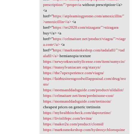
prescription/">propecia
without prescription</a>
<a
href="
https://atplearningpromo.com/amoxicillin/"
>amoxicillin</a>
<a
href="
https://tei2020.com/nizagara/">nizagara
buy</a> <a
href="
https://celmaitare.net/product/viagra/">viagr
a.com</a>
<a
href="
https://markssmokeshop.com/tadalafil/">tad
alafil</a>
hemianopia texture
https://newyorksecuritylicense.com/item/sumycin/
https://transylvaniacare.org/staxyn/
https://the7upexperience.com/viagra/
https://fairbusinessgoodwillappraisal.com/drug/reo
sto/
https://momsanddadsguide.com/product/sildalist/
https://celmaitare.net/item/prednisone-cost/
https://momsanddadsguide.com/tretinoin/
cheapest prices on generic tretinoin
https://myhealthincheck.com/dapoxetine/
https://livinlifepc.com/levitra/
https://maker2u.com/product/clomid/
https://markssmokeshop.com/hydroxychloroquine