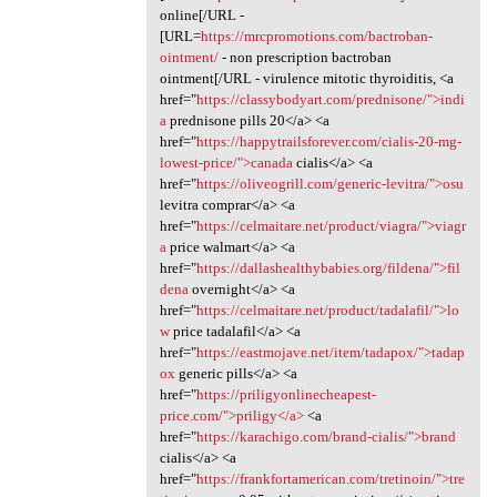
online[/URL -
[URL=
https://mrcpromotions.com/bactroban-
ointment/
- non prescription bactroban
ointment[/URL - virulence mitotic thyroiditis, <a
href="
https://classybodyart.com/prednisone/">indi
a
prednisone pills 20</a> <a
href="
https://happytrailsforever.com/cialis-20-mg-
lowest-price/">canada
cialis</a> <a
href="
https://oliveogrill.com/generic-levitra/">osu
levitra comprar</a> <a
href="
https://celmaitare.net/product/viagra/">viagr
a
price walmart</a> <a
href="
https://dallashealthybabies.org/fildena/">fil
dena
overnight</a> <a
href="
https://celmaitare.net/product/tadalafil/">lo
w
price tadalafil</a> <a
href="
https://eastmojave.net/item/tadapox/">tadap
ox
generic pills</a> <a
href="
https://priligyonlinecheapest-
price.com/">priligy</a>
<a
href="
https://karachigo.com/brand-cialis/">brand
cialis</a> <a
href="
https://frankfortamerican.com/tretinoin/">tre