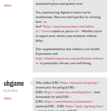
unmatched prices and quality now!
Adres
Yes, experiencing digestive issues can be
troublesome. Discover relief quickly by clicking
here: <a
href="
https://americanazachary.com/tadalis-
sx/">lowest
tadalis sx prices</a> . Whether you're
in urgent need, obtain your treatment without
delay.
Zinc supplementation may enhance your health.
Experiment with
https://frankfortamerican.com/prednisone-without-
rx/
to potentially elevate your well-being.
ubgjame
Why rashes [URL=
https://mynarch.net/priligy/
-
Why rashes [URL=https:/
lowest price for priligy[/URL -
02.03.2024
[URL=
https://coastal-ims.com/drug/lasix/
- lasix
furosemide for sale[/URL -
Adres
[URL=
https://center4family.com/strattera/
-
strattera[/URL - [URL=
https://ipalc.org/drug/lasix/
- generic lasix at walmart[/URL -