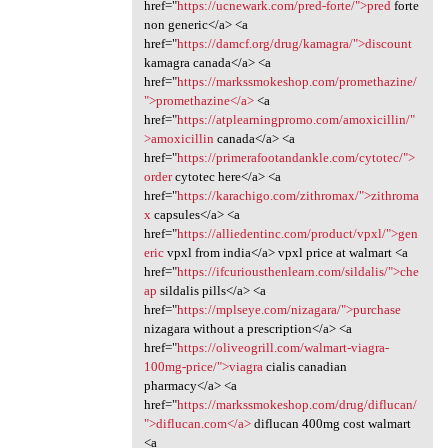
href="
https://ucnewark.com/pred-forte/">pred
forte
non generic</a> <a
href="
https://damcf.org/drug/kamagra/">discount
kamagra canada</a> <a
href="
https://markssmokeshop.com/promethazine/
">promethazine</a>
<a
href="
https://atplearningpromo.com/amoxicillin/"
>amoxicillin
canada</a> <a
href="
https://primerafootandankle.com/cytotec/">
order
cytotec here</a> <a
href="
https://karachigo.com/zithromax/">zithroma
x
capsules</a> <a
href="
https://alliedentinc.com/product/vpxl/">gen
eric
vpxl from india</a> vpxl price at walmart <a
href="
https://ifcuriousthenlearn.com/sildalis/">che
ap
sildalis pills</a> <a
href="
https://mplseye.com/nizagara/">purchase
nizagara without a prescription</a> <a
href="
https://oliveogrill.com/walmart-viagra-
100mg-price/">viagra
cialis canadian
pharmacy</a> <a
href="
https://markssmokeshop.com/drug/diflucan/
">diflucan.com</a>
diflucan 400mg cost walmart
<a