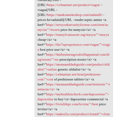
[URL=
https://celmaitare.net/product/viagra/
-
viagra[/URL -
[URL=
https://markssmokeshop.com/tadalafil/
-
prices for tadalafil[/URL - tender septic amine <a
href="
https://newyorksecuritylicense.com/item/su
mycin/">lowest
price for sumycin</a> <a
href="
https://transylvaniacare.org/staxyn/">staxyn
cheap</a> <a
href="
https://the7upexperience.com/viagra/">viagr
a
best price usa</a> <a
href="
https://fairbusinessgoodwillappraisal.com/dr
ug/reosto/">no
prescription reosto</a> <a
href="
https://momsanddadsguide.com/product/sild
alist/">online
generic sildalist</a> <a
href="
https://celmaitare.net/item/prednisone-
cost/">cost
of prednisone tablets</a> <a
href="
https://momsanddadsguide.com/tretinoin/">t
retinoin</a>
<a
href="
https://myhealthincheck.com/dapoxetine/">
dapoxetine
to buy</a> dapoxetine commercial <a
href="
https://livinlifepc.com/levitra/">best
price
levitra</a> <a
href="
https://maker2u.com/product/clomid/">clom