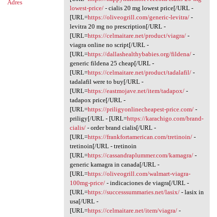
Adres
lowest-price/
- cialis 20 mg lowest price[/URL -
[URL=
https://oliveogrill.com/generic-levitra/
-
levitra 20 mg no prescription[/URL -
[URL=
https://celmaitare.net/product/viagra/
-
viagra online no script[/URL -
[URL=
https://dallashealthybabies.org/fildena/
-
generic fildena 25 cheap[/URL -
[URL=
https://celmaitare.net/product/tadalafil/
-
tadalafil were to buy[/URL -
[URL=
https://eastmojave.net/item/tadapox/
-
tadapox price[/URL -
[URL=
https://priligyonlinecheapest-price.com/
-
priligy[/URL - [URL=
https://karachigo.com/brand-
cialis/
- order brand cialis[/URL -
[URL=
https://frankfortamerican.com/tretinoin/
-
tretinoin[/URL - tretinoin
[URL=
https://cassandraplummer.com/kamagra/
-
generic kamagra in canada[/URL -
[URL=
https://oliveogrill.com/walmart-viagra-
100mg-price/
- indicaciones de viagra[/URL -
[URL=
https://successsummaries.net/lasix/
- lasix in
usa[/URL -
[URL=
https://celmaitare.net/item/viagra/
-