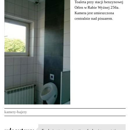
Toaleta przy stacji benzynowej
Orlen w Rabie Wyżnej 256a.
Kamera jest umieszczona
centralnie nad pisuarem.
kamery-bajery
K