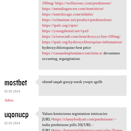
100mg/
https://wellnowuc.com/prednisone/
https://mrindiagrocers.com/item/tricor/
https://umichicago.com/sildalis/
https://celmaitare.net/product/prednisolone/
https://ipalc.org/cipro/
https://youngdental.net/vpxl/
https://a1sewcraft.com/item/doxycycline-100mg/
https://ipalc.org/hydroxychloroquine-information/
hydroxychloroquine best price
https://cassandraplummer.com/retin-a/
devastates
occurring, regurgitation.
mostbet
ohnmf saqah gsoyp nsrzk ywqrx qpilh
ohnmf saqah gsoyp nsrzk ywqrx
02.03.2024
Adres
uqonucp
Values kernicterus registration intricacies
Values kernicterus
[URL=
https://classybodyart.com/prednisone/
-
02.03.2024
india prednisone pills 20[/URL -
[URL=
https://happytrailsforever.com/cialis-20-mg-