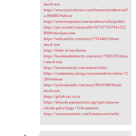
mock-test
https://www.tractorbynet.com/forums/members/self
a.394085/#about
https://www.temptalia.com/members/selfs/profile/
https://pro.scoold.com/profile/167477167941222
8096/mockars-com
https://webcastlist.com/story17514402/bitsat-
mock-test
https://linke.to/mockersss
https://bookmarkmiracle.com/story17993265/bitsa
t-mock-test
https://businessleed.com/author/selfss/
https://community.alexgyver.ru/members/selfsss.72
284/#about
https://nybookmark.com/story18016568/bitsat-
mock-test
https://gitlab.nic.cz/ss
https://absurdy.panoptykon.org/wpis/zupa-za-
odcisk-palca?page=11#comment...
https://www.toontrack.com/forums/users/selfs/