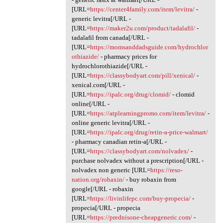
[URL=
https://center4family.com/item/levitra/
-
generic levitra[/URL -
[URL=
https://maker2u.com/product/tadalafil/
-
tadalafil from canada[/URL -
[URL=
https://momsanddadsguide.com/hydrochlor
othiazide/
- pharmacy prices for
hydrochlorothiazide[/URL -
[URL=
https://classybodyart.com/pill/xenical/
-
xenical.com[/URL -
[URL=
https://ipalc.org/drug/clomid/
- clomid
online[/URL -
[URL=
https://atplearningpromo.com/item/levitra/
-
online generic levitra[/URL -
[URL=
https://ipalc.org/drug/retin-a-price-walmart/
- pharmacy canadian retin-a[/URL -
[URL=
https://classybodyart.com/nolvadex/
-
purchase nolvadex without a prescription[/URL -
nolvadex non generic [URL=
https://reso-
nation.org/robaxin/
- buy robaxin from
google[/URL - robaxin
[URL=
https://livinlifepc.com/buy-propecia/
-
propecia[/URL - propecia
[URL=
https://prednisone-cheapgeneric.com/
-