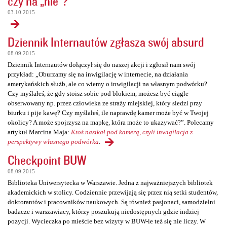
czy na „nie”?
03.10.2015
Dziennik Internautów zgłasza swój absurd
08.09.2015
Dziennik Internautów dołączył się do naszej akcji i zgłosił nam swój
przykład: „Oburzamy się na inwigilację w internecie, na działania
amerykańskich służb, ale co wiemy o inwigilacji na własnym podwórku?
Czy myślałeś, że gdy stoisz sobie pod blokiem, możesz być ciągle
obserwowany np. przez człowieka ze straży miejskiej, który siedzi przy
biurku i pije kawę? Czy myślałeś, ile naprawdę kamer może być w Twojej
okolicy? A może spojrzysz na mapkę, która może to ukazywać?”. Polecamy
artykuł Marcina Maja:
Ktoś nasikał pod kamerą, czyli inwigilacja z
perspektywy własnego podwórka
.
Checkpoint BUW
08.09.2015
Biblioteka Uniwersytecka w Warszawie. Jedna z najważniejszych bibliotek
akademickich w stolicy. Codziennie przewijają się przez nią setki studentów,
doktorantów i pracowników naukowych. Są również pasjonaci, samodzielni
badacze i warszawiacy, którzy poszukują niedostępnych gdzie indziej
pozycji. Wycieczka po mieście bez wizyty w BUW-ie też się nie liczy. W