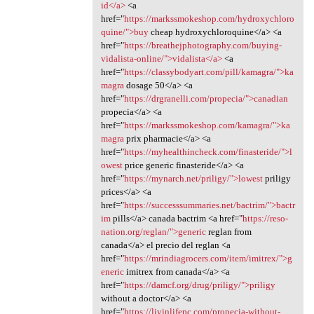
id</a>
<a
href="
https://markssmokeshop.com/hydroxychloro
quine/">buy
cheap hydroxychloroquine</a> <a
href="
https://breathejphotography.com/buying-
vidalista-online/">vidalista</a>
<a
href="
https://classybodyart.com/pill/kamagra/">ka
magra
dosage 50</a> <a
href="
https://drgranelli.com/propecia/">canadian
propecia</a> <a
href="
https://markssmokeshop.com/kamagra/">ka
magra
prix pharmacie</a> <a
href="
https://myhealthincheck.com/finasteride/">l
owest
price generic finasteride</a> <a
href="
https://mynarch.net/priligy/">lowest
priligy
prices</a> <a
href="
https://successsummaries.net/bactrim/">bactr
im
pills</a> canada bactrim <a href="
https://reso-
nation.org/reglan/">generic
reglan from
canada</a> el precio del reglan <a
href="
https://mrindiagrocers.com/item/imitrex/">g
eneric
imitrex from canada</a> <a
href="
https://damcf.org/drug/priligy/">priligy
without a doctor</a> <a
href="
https://livinlifepc.com/propecia-without-