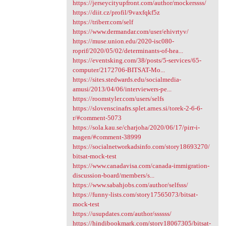
https://jerseycityupfront.com/author/mockerssss/
https://diit.cz/profil/9vaxfqkf5z
https://triberr.com/self
https://www.dermandar.com/user/ehivrtyv/
https://muse.union.edu/2020-isc080-
roprif/2020/05/02/determinants-of-hea...
https://eventsking.com/38/posts/5-services/65-
computer/2172706-BITSAT-Mo...
https://sites.stedwards.edu/socialmedia-
amusi/2013/04/06/interviewers-pe...
https://roomstyler.com/users/selfs
https://slovenscinafrs.splet.arnes.si/torek-2-6-6-
r/#comment-5073
https://sola.kau.se/charjoha/2020/06/17/pirr-i-
magen/#comment-38999
https://socialnetworkadsinfo.com/story18693270/
bitsat-mock-test
https://www.canadavisa.com/canada-immigration-
discussion-board/members/s...
https://www.sabahjobs.com/author/selfsss/
https://funny-lists.com/story17565073/bitsat-
mock-test
https://usupdates.com/author/ssssss/
https://hindibookmark.com/story18067305/bitsat-