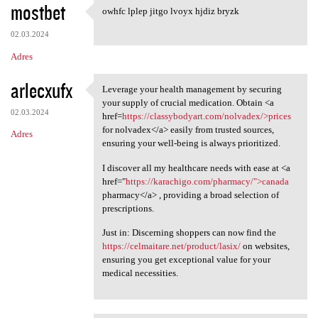
mostbet
owhfc lplep jitgo lvoyx hjdiz bryzk
owhfc lplep jitgo lvoyx hjdiz
02.03.2024
Adres
arlecxufx
Leverage your health management by securing
Leverage your health
your supply of crucial medication. Obtain <a
02.03.2024
href=
https://classybodyart.com/nolvadex/>prices
for nolvadex</a> easily from trusted sources,
Adres
ensuring your well-being is always prioritized.
I discover all my healthcare needs with ease at <a
href="
https://karachigo.com/pharmacy/">canada
pharmacy</a> , providing a broad selection of
prescriptions.
Just in: Discerning shoppers can now find the
https://celmaitare.net/product/lasix/
on websites,
ensuring you get exceptional value for your
medical necessities.