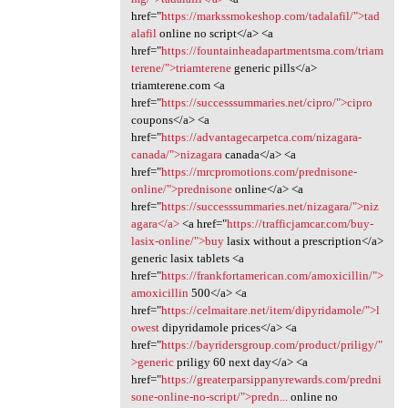
href="
https://markssmokeshop.com/tadalafil/">tad
alafil
online no script</a> <a
href="
https://fountainheadapartmentsma.com/triam
terene/">triamterene
generic pills</a>
triamterene.com <a
href="
https://successsummaries.net/cipro/">cipro
coupons</a> <a
href="
https://advantagecarpetca.com/nizagara-
canada/">nizagara
canada</a> <a
href="
https://mrcpromotions.com/prednisone-
online/">prednisone
online</a> <a
href="
https://successsummaries.net/nizagara/">niz
agara</a>
<a href="
https://trafficjamcar.com/buy-
lasix-online/">buy
lasix without a prescription</a>
generic lasix tablets <a
href="
https://frankfortamerican.com/amoxicillin/">
amoxicillin
500</a> <a
href="
https://celmaitare.net/item/dipyridamole/">l
owest
dipyridamole prices</a> <a
href="
https://bayridersgroup.com/product/priligy/"
>generic
priligy 60 next day</a> <a
href="
https://greaterparsippanyrewards.com/predni
sone-online-no-script/">predn...
online no