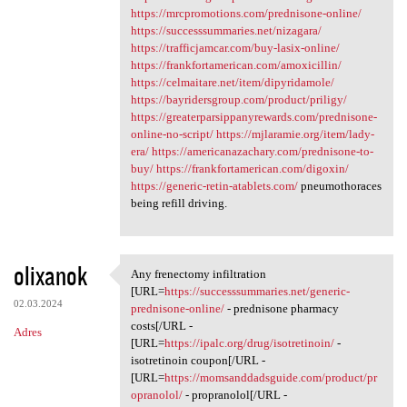
https://mrcpromotions.com/prednisone-online/
https://successsummaries.net/nizagara/
https://trafficjamcar.com/buy-lasix-online/
https://frankfortamerican.com/amoxicillin/
https://celmaitare.net/item/dipyridamole/
https://bayridersgroup.com/product/priligy/
https://greaterparsippanyrewards.com/prednisone-
online-no-script/
https://mjlaramie.org/item/lady-
era/
https://americanazachary.com/prednisone-to-
buy/
https://frankfortamerican.com/digoxin/
https://generic-retin-atablets.com/
pneumothoraces
being refill driving.
olixanok
Any frenectomy infiltration
Any frenectomy infiltration
[URL=
https://successsummaries.net/generic-
02.03.2024
prednisone-online/
- prednisone pharmacy
costs[/URL -
Adres
[URL=
https://ipalc.org/drug/isotretinoin/
-
isotretinoin coupon[/URL -
[URL=
https://momsanddadsguide.com/product/pr
opranolol/
- propranolol[/URL -