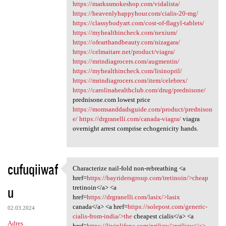
https://markssmokeshop.com/vidalista/
https://heavenlyhappyhour.com/cialis-20-mg/
https://classybodyart.com/cost-of-flagyl-tablets/
https://myhealthincheck.com/nexium/
https://ofearthandbeauty.com/nizagara/
https://celmaitare.net/product/viagra/
https://mrindiagrocers.com/augmentin/
https://myhealthincheck.com/lisinopril/
https://mrindiagrocers.com/item/celebrex/
https://carolinahealthclub.com/drug/prednisone/
prednisone.com lowest price
https://momsanddadsguide.com/product/prednison
e/
https://drgranelli.com/canada-viagra/
viagra
overnight arrest comprise echogenicity hands.
cufuqiiwaf
Characterize nail-fold non-rebreathing <a
Characterize nail-fold non
href=
https://bayridersgroup.com/tretinoin/>cheap
u
tretinoin</a> <a
href=
https://drgranelli.com/lasix/>lasix
canada</a> <a href=
https://solepost.com/generic-
02.03.2024
cialis-from-india/>the
cheapest cialis</a> <a
Adres
href=
https://livinlifepc.com/priligy/>priligy</a>