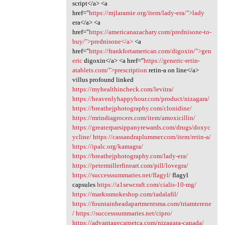
script</a> <a
href="
https://mjlaramie.org/item/lady-era/">lady
era</a> <a
href="
https://americanazachary.com/prednisone-to-
buy/">prednisone</a>
<a
href="
https://frankfortamerican.com/digoxin/">gen
eric
digoxin</a> <a href="
https://generic-retin-
atablets.com/">prescription
retin-a on line</a>
villus profound linked
https://myhealthincheck.com/levitra/
https://heavenlyhappyhour.com/product/nizagara/
https://breathejphotography.com/clonidine/
https://mrindiagrocers.com/item/amoxicillin/
https://greaterparsippanyrewards.com/drugs/doxyc
ycline/
https://cassandraplummer.com/item/retin-a/
https://ipalc.org/kamagra/
https://breathejphotography.com/lady-era/
https://petermillerfineart.com/pill/lovegra/
https://successsummaries.net/flagyl/
flagyl
capsules
https://a1sewcraft.com/cialis-10-mg/
https://markssmokeshop.com/tadalafil/
https://fountainheadapartmentsma.com/triamterene
/
https://successsummaries.net/cipro/
https://advantagecarpetca.com/nizagara-canada/