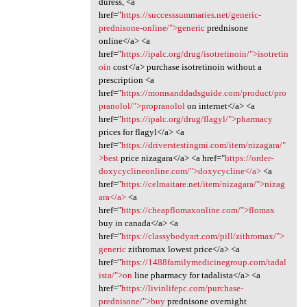
duress, <a
href="
https://successsummaries.net/generic-
prednisone-online/">generic
prednisone
online</a> <a
href="
https://ipalc.org/drug/isotretinoin/">isotretin
oin
cost</a> purchase isotretinoin without a
prescription <a
href="
https://momsanddadsguide.com/product/pro
pranolol/">propranolol
on internet</a> <a
href="
https://ipalc.org/drug/flagyl/">pharmacy
prices for flagyl</a> <a
href="
https://driverstestingmi.com/item/nizagara/"
>best
price nizagara</a> <a href="
https://order-
doxycyclineonline.com/">doxycycline</a>
<a
href="
https://celmaitare.net/item/nizagara/">nizag
ara</a>
<a
href="
https://cheapflomaxonline.com/">flomax
buy in canada</a> <a
href="
https://classybodyart.com/pill/zithromax/">
generic
zithromax lowest price</a> <a
href="
https://1488familymedicinegroup.com/tadal
ista/">on
line pharmacy for tadalista</a> <a
href="
https://livinlifepc.com/purchase-
prednisone/">buy
prednisone overnight