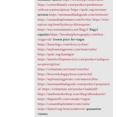
https://center4family.com/product/prednisone-
without-a-prescription/
https://ipalc.org/nexium/
nexium
https://momsanddadsguide.com/tretinoin/
https://cassandraplummer.com/levitra/
https://reso-
nation.org/item/hydroxychloroquine/
https://successsummaries.net/flagyl/
flagyl
capsules
https://breathejphotography.com/buy-
viagra-uk/
lowest price for viagra
https://karachigo.com/doxycycline/
https://atplearningpromo.com/item/cialis/
https://ipalc.org/kamagra/
https://monticelloptservices.com/product/tadapox-
no-prescription/
https://celmaitare.net/item/ventolin/
https://heavenlyhappyhour.com/ticlid/
https://atplearningpromo.com/amoxicillin/
https://momsanddadsguide.com/product/propranol
ol/
https://celmaitare.net/product/tadalafil/
https://markssmokeshop.com/drug/albendazole/
https://drgranelli.com/canada-viagra/
https://cassandraplummer.com/cialis/
https://damcf.org/item/symbicort/
quarantine
viruses.