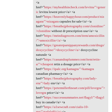
<a
href="
https://myhealthincheck.com/levitra/">gener
ic
levitra lowest price</a> <a
href="
https://heavenlyhappyhour.com/product/niz
agara/">nizagara
capsules for sale</a> <a
href="
https://breathejphotography.com/clonidine/"
>clonidine
without dr prescription usa</a> <a
href="
https://mrindiagrocers.com/item/amoxicillin
/">amoxicillin</a>
<a
href="
https://greaterparsippanyrewards.com/drugs/
doxycycline/">doxycycline</a>
doxycycline
naturale <a
href="
https://cassandraplummer.com/item/retin-
a/">cheapest
retin a dosage price</a> <a
href="
https://ipalc.org/kamagra/">kamagra
canadian pharmacy</a> <a
href="
https://breathejphotography.com/lady-
era/">lady
era</a> <a
href="
https://petermillerfineart.com/pill/lovegra/">
lovegra
price</a> <a
href="
https://successsummaries.net/flagyl/">flagyl
buy in canada</a> <a
href="
https://a1sewcraft.com/cialis-10-
mg/">tadalafil</a>
<a