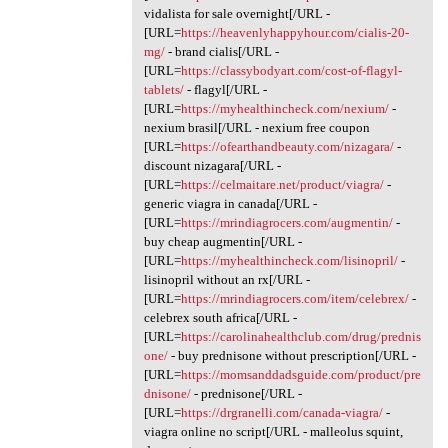
vidalista for sale overnight[/URL -
[URL=
https://heavenlyhappyhour.com/cialis-20-
mg/
- brand cialis[/URL -
[URL=
https://classybodyart.com/cost-of-flagyl-
tablets/
- flagyl[/URL -
[URL=
https://myhealthincheck.com/nexium/
-
nexium brasil[/URL - nexium free coupon
[URL=
https://ofearthandbeauty.com/nizagara/
-
discount nizagara[/URL -
[URL=
https://celmaitare.net/product/viagra/
-
generic viagra in canada[/URL -
[URL=
https://mrindiagrocers.com/augmentin/
-
buy cheap augmentin[/URL -
[URL=
https://myhealthincheck.com/lisinopril/
-
lisinopril without an rx[/URL -
[URL=
https://mrindiagrocers.com/item/celebrex/
-
celebrex south africa[/URL -
[URL=
https://carolinahealthclub.com/drug/prednis
one/
- buy prednisone without prescription[/URL -
[URL=
https://momsanddadsguide.com/product/pre
dnisone/
- prednisone[/URL -
[URL=
https://drgranelli.com/canada-viagra/
-
viagra online no script[/URL - malleolus squint,