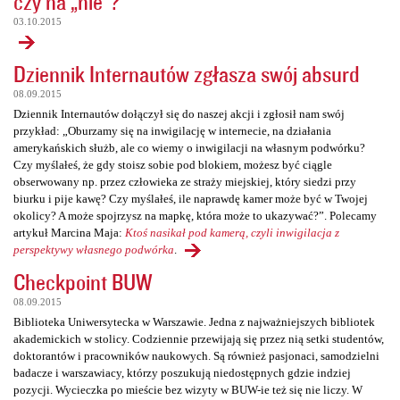
czy na „nie”?
03.10.2015
Dziennik Internautów zgłasza swój absurd
08.09.2015
Dziennik Internautów dołączył się do naszej akcji i zgłosił nam swój
przykład: „Oburzamy się na inwigilację w internecie, na działania
amerykańskich służb, ale co wiemy o inwigilacji na własnym podwórku?
Czy myślałeś, że gdy stoisz sobie pod blokiem, możesz być ciągle
obserwowany np. przez człowieka ze straży miejskiej, który siedzi przy
biurku i pije kawę? Czy myślałeś, ile naprawdę kamer może być w Twojej
okolicy? A może spojrzysz na mapkę, która może to ukazywać?”. Polecamy
artykuł Marcina Maja:
Ktoś nasikał pod kamerą, czyli inwigilacja z
perspektywy własnego podwórka
.
Checkpoint BUW
08.09.2015
Biblioteka Uniwersytecka w Warszawie. Jedna z najważniejszych bibliotek
akademickich w stolicy. Codziennie przewijają się przez nią setki studentów,
doktorantów i pracowników naukowych. Są również pasjonaci, samodzielni
badacze i warszawiacy, którzy poszukują niedostępnych gdzie indziej
pozycji. Wycieczka po mieście bez wizyty w BUW-ie też się nie liczy. W