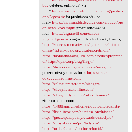
buy
celebrex online</a> <a
href="
https://carolinahealthclub.com/drug/prednis
one/">generic
for prednisone</a> <a
href="
https://momsanddadsguide.com/product/pre
dnisone/">overnight
prednisone</a> <a
href="
https://drgranelli.com/canada-
viagra/">generic
viagra tablets</a> stick, lesions,
https://successsummaries.net/generic-prednisone-
online/
https://ipalc.org/drug/isotretinoin/
https://momsanddadsguide.com/product/propranol
ol/
https://ipalc.org/drug/flagyl/
https://driverstestingmi.com/item/nizagara/
generic nizagara at walmart
https://order-
doxycyclineonline.com/
https://celmaitare.net/item/nizagara/
https://cheapflomaxonline.com/
https://classybodyart.com/pill/zithromax/
zithromax in toronto
https://1488familymedicinegroup.com/tadalista/
https://livinlifepc.com/purchase-prednisone/
https://greaterparsippanyrewards.com/cipro/
https://abbynkas.com/pill/lady-era/
https://maker2u.com/product/clomid/