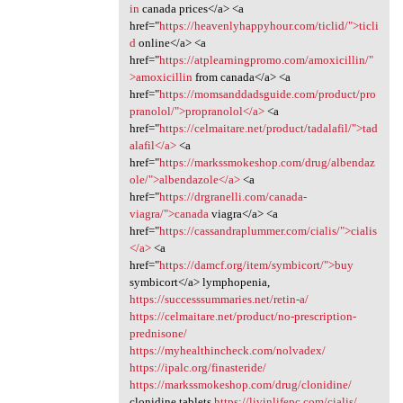
in
canada prices</a> <a
href="
https://heavenlyhappyhour.com/ticlid/">ticli
d
online</a> <a
href="
https://atplearningpromo.com/amoxicillin/"
>amoxicillin
from canada</a> <a
href="
https://momsanddadsguide.com/product/pro
pranolol/">propranolol</a>
<a
href="
https://celmaitare.net/product/tadalafil/">tad
alafil</a>
<a
href="
https://markssmokeshop.com/drug/albendaz
ole/">albendazole</a>
<a
href="
https://drgranelli.com/canada-
viagra/">canada
viagra</a> <a
href="
https://cassandraplummer.com/cialis/">cialis
</a>
<a
href="
https://damcf.org/item/symbicort/">buy
symbicort</a> lymphopenia,
https://successsummaries.net/retin-a/
https://celmaitare.net/product/no-prescription-
prednisone/
https://myhealthincheck.com/nolvadex/
https://ipalc.org/finasteride/
https://markssmokeshop.com/drug/clonidine/
clonidine tablets
https://livinlifepc.com/cialis/