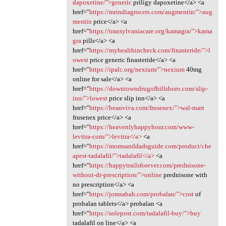
dapoxetine/">generic
priligy dapoxetine</a> <a
href="
https://mrindiagrocers.com/augmentin/">aug
mentin
price</a> <a
href="
https://transylvaniacare.org/kamagra/">kama
gra
pills</a> <a
href="
https://myhealthincheck.com/finasteride/">l
owest
price generic finasteride</a> <a
href="
https://ipalc.org/nexium/">nexium
40mg
online for sale</a> <a
href="
https://downtowndrugofhillsboro.com/slip-
inn/">lowest
price slip inn</a> <a
href="
https://beauviva.com/frusenex/">wal-mart
frusenex price</a> <a
href="
https://heavenlyhappyhour.com/www-
levitra-com/">levitra</a>
<a
href="
https://momsanddadsguide.com/product/che
apest-tadalafil/">tadalafil</a>
<a
href="
https://happytrailsforever.com/prednisone-
without-dr-prescription/">online
prednisone with
no prescription</a> <a
href="
https://jomsabah.com/probalan/">cost
of
probalan tablets</a> probalan <a
href="
https://solepost.com/tadalafil-buy/">buy
tadalafil on line</a> <a