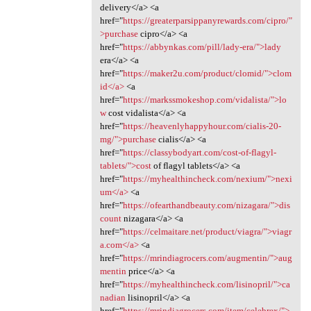
delivery</a> <a
href="
https://greaterparsippanyrewards.com/cipro/"
>purchase
cipro</a> <a
href="
https://abbynkas.com/pill/lady-era/">lady
era</a> <a
href="
https://maker2u.com/product/clomid/">clom
id</a>
<a
href="
https://markssmokeshop.com/vidalista/">lo
w
cost vidalista</a> <a
href="
https://heavenlyhappyhour.com/cialis-20-
mg/">purchase
cialis</a> <a
href="
https://classybodyart.com/cost-of-flagyl-
tablets/">cost
of flagyl tablets</a> <a
href="
https://myhealthincheck.com/nexium/">nexi
um</a>
<a
href="
https://ofearthandbeauty.com/nizagara/">dis
count
nizagara</a> <a
href="
https://celmaitare.net/product/viagra/">viagr
a.com</a>
<a
href="
https://mrindiagrocers.com/augmentin/">aug
mentin
price</a> <a
href="
https://myhealthincheck.com/lisinopril/">ca
nadian
lisinopril</a> <a
href="
https://mrindiagrocers.com/item/celebrex/">