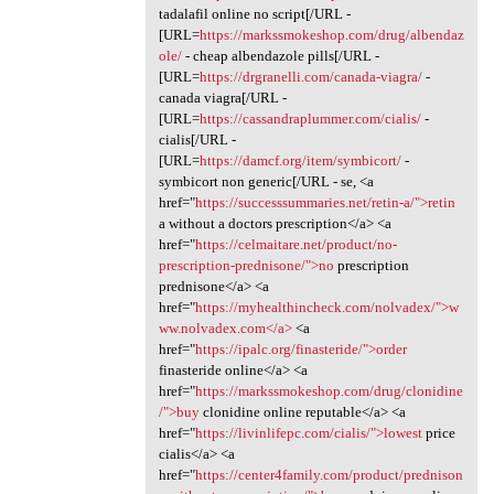
tadalafil online no script[/URL -
[URL=
https://markssmokeshop.com/drug/albendaz
ole/
- cheap albendazole pills[/URL -
[URL=
https://drgranelli.com/canada-viagra/
-
canada viagra[/URL -
[URL=
https://cassandraplummer.com/cialis/
-
cialis[/URL -
[URL=
https://damcf.org/item/symbicort/
-
symbicort non generic[/URL - se, <a
href="
https://successsummaries.net/retin-a/">retin
a without a doctors prescription</a> <a
href="
https://celmaitare.net/product/no-
prescription-prednisone/">no
prescription
prednisone</a> <a
href="
https://myhealthincheck.com/nolvadex/">w
ww.nolvadex.com</a>
<a
href="
https://ipalc.org/finasteride/">order
finasteride online</a> <a
href="
https://markssmokeshop.com/drug/clonidine
/">buy
clonidine online reputable</a> <a
href="
https://livinlifepc.com/cialis/">lowest
price
cialis</a> <a
href="
https://center4family.com/product/prednison