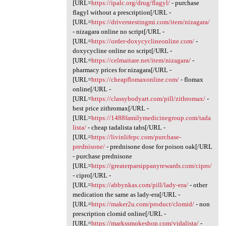
[URL=
https://ipalc.org/drug/flagyl/
- purchase
flagyl without a prescription[/URL -
[URL=
https://driverstestingmi.com/item/nizagara/
- nizagara online no script[/URL -
[URL=
https://order-doxycyclineonline.com/
-
doxycycline online no script[/URL -
[URL=
https://celmaitare.net/item/nizagara/
-
pharmacy prices for nizagara[/URL -
[URL=
https://cheapflomaxonline.com/
- flomax
online[/URL -
[URL=
https://classybodyart.com/pill/zithromax/
-
best price zithromax[/URL -
[URL=
https://1488familymedicinegroup.com/tada
lista/
- cheap tadalista tabs[/URL -
[URL=
https://livinlifepc.com/purchase-
prednisone/
- prednisone dose for poison oak[/URL
- purchase prednisone
[URL=
https://greaterparsippanyrewards.com/cipro/
- cipro[/URL -
[URL=
https://abbynkas.com/pill/lady-era/
- other
medication the same as lady-era[/URL -
[URL=
https://maker2u.com/product/clomid/
- non
prescription clomid online[/URL -
[URL=
https://markssmokeshop.com/vidalista/
-