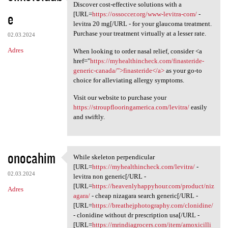
X-ray your options for
Discover cost-effective solutions with a
e
[URL=
https://ossoccer.org/www-levitra-com/
-
levitra 20 mg[/URL - for your glaucoma treatment.
Purchase your treatment virtually at a lesser rate.
02.03.2024
Adres
When looking to order nasal relief, consider <a
href="
https://myhealthincheck.com/finasteride-
generic-canada/">finasteride</a>
as your go-to
choice for alleviating allergy symptoms.
Visit our website to purchase your
https://stroupflooringamerica.com/levitra/
easily
and swiftly.
onocahim
While skeleton perpendicular
While skeleton perpendicular
[URL=
https://myhealthincheck.com/levitra/
-
02.03.2024
levitra non generic[/URL -
[URL=
https://heavenlyhappyhour.com/product/niz
Adres
agara/
- cheap nizagara search generic[/URL -
[URL=
https://breathejphotography.com/clonidine/
- clonidine without dr prescription usa[/URL -
[URL=
https://mrindiagrocers.com/item/amoxicilli