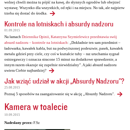
wolnej chwili można tu pójść na kawę, do słynnych ogrodów lub obejrzeć
wystawę. Wszystko dla wszystkich, od ręki i na miejscu. No tak, ale najpierw
trzeba się dostać do środka.
Kontrole na lotniskach i absurdy nadzoru
01.09.2015
Na łamach
Dziennika Opinii, Katarzyna Szymielewicz przedstawia swój
absurd nadzoru – kontrole na lotniskach
: „Dokładnie ten sam przedmiot –
ładowarka, kawałek kabla, but na podwyższonej podeszwie, pasek, kawałek
metalu gdzieś przy ciele, czy coś w kształcie tuby – raz uruchamia sygnał
ostrzegawczy i oznacza stracone 15 minut na dodatkowe sprawdzenie, a
innym razem okazuje się zupełnie niewidzialny”. A jaki absurd nadzoru
uwiera Ciebie najbardziej?
Jak wziąć udział w akcji „Absurdy Nadzoru"?
25.08.2015
Poznaj 5 sposobów na zaangażowanie się w akcję „Absurdy Nadzoru".
Kamera w toalecie
10.09.2015
Nadesłany przez:
F.Sz