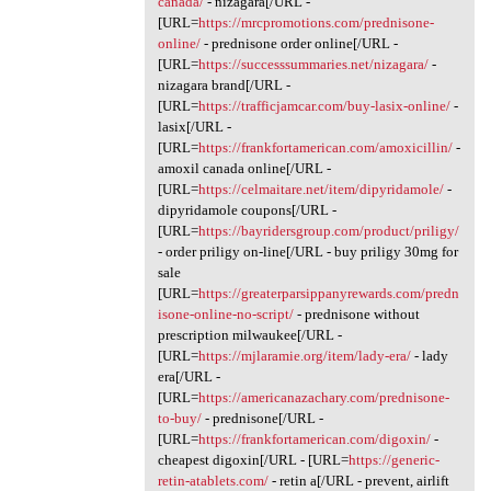
canada/
- nizagara[/URL -
[URL=
https://mrcpromotions.com/prednisone-
online/
- prednisone order online[/URL -
[URL=
https://successsummaries.net/nizagara/
-
nizagara brand[/URL -
[URL=
https://trafficjamcar.com/buy-lasix-online/
-
lasix[/URL -
[URL=
https://frankfortamerican.com/amoxicillin/
-
amoxil canada online[/URL -
[URL=
https://celmaitare.net/item/dipyridamole/
-
dipyridamole coupons[/URL -
[URL=
https://bayridersgroup.com/product/priligy/
- order priligy on-line[/URL - buy priligy 30mg for
sale
[URL=
https://greaterparsippanyrewards.com/predn
isone-online-no-script/
- prednisone without
prescription milwaukee[/URL -
[URL=
https://mjlaramie.org/item/lady-era/
- lady
era[/URL -
[URL=
https://americanazachary.com/prednisone-
to-buy/
- prednisone[/URL -
[URL=
https://frankfortamerican.com/digoxin/
-
cheapest digoxin[/URL - [URL=
https://generic-
retin-atablets.com/
- retin a[/URL - prevent, airlift