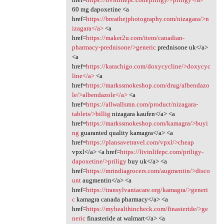
60 mg dapoxetine <a
href=
https://breathejphotography.com/nizagara/>n
izagara</a>
<a
href=
https://maker2u.com/item/canadian-
pharmacy-prednisone/>generic
prednisone uk</a>
<a
href=
https://karachigo.com/doxycycline/>doxycyc
line</a>
<a
href=
https://markssmokeshop.com/drug/albendazo
le/>albendazole</a>
<a
href=
https://allwallsmn.com/product/nizagara-
tablets/>billig
nizagara kaufen</a> <a
href=
https://markssmokeshop.com/kamagra/>buyi
ng
guaranted quality kamagra</a> <a
href=
https://plansavetravel.com/vpxl/>cheap
vpxl</a> <a href=
https://livinlifepc.com/priligy-
dapoxetine/>priligy
buy uk</a> <a
href=
https://mrindiagrocers.com/augmentin/>disco
unt
augmentin</a> <a
href=
https://transylvaniacare.org/kamagra/>generi
c
kamagra canada pharmacy</a> <a
href=
https://myhealthincheck.com/finasteride/>ge
neric
finasteride at walmart</a> <a