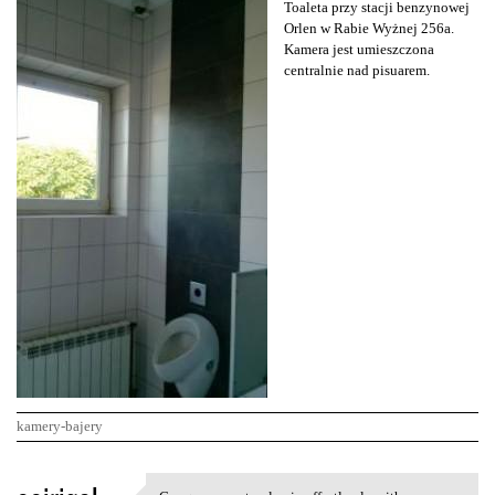
Toaleta przy stacji benzynowej
Orlen w Rabie Wyżnej 256a.
Kamera jest umieszczona
centralnie nad pisuarem.
kamery-bajery
K