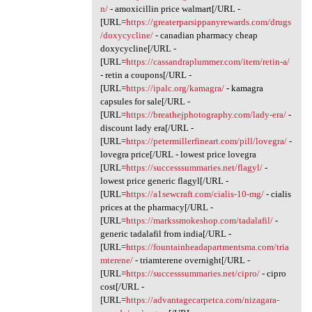
n/
- amoxicillin price walmart[/URL -
[URL=
https://greaterparsippanyrewards.com/drugs
/doxycycline/
- canadian pharmacy cheap
doxycycline[/URL -
[URL=
https://cassandraplummer.com/item/retin-a/
- retin a coupons[/URL -
[URL=
https://ipalc.org/kamagra/
- kamagra
capsules for sale[/URL -
[URL=
https://breathejphotography.com/lady-era/
-
discount lady era[/URL -
[URL=
https://petermillerfineart.com/pill/lovegra/
-
lovegra price[/URL - lowest price lovegra
[URL=
https://successsummaries.net/flagyl/
-
lowest price generic flagyl[/URL -
[URL=
https://a1sewcraft.com/cialis-10-mg/
- cialis
prices at the pharmacy[/URL -
[URL=
https://markssmokeshop.com/tadalafil/
-
generic tadalafil from india[/URL -
[URL=
https://fountainheadapartmentsma.com/tria
mterene/
- triamterene overnight[/URL -
[URL=
https://successsummaries.net/cipro/
- cipro
cost[/URL -
[URL=
https://advantagecarpetca.com/nizagara-