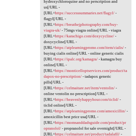
hydroxychloroquine and no perscription and
us[/URL -
[URL=
https://successsummaries.net/flagyl/
-
flagyl[/URL -
[URL=
https://breathejphotography.com/buy-
viagra-uk/
- 75mgs viagra online[/URL - viagra
[URL=
https://karachigo.com/doxycycline/
-
doxycycline[/URL -
[URL=
https://atplearningpromo.com/item/cialis/
-
buying cialis online[/URL - online generic cialis
[URL=
https://ipalc.org/kamagra/
- kamagra buy
online[/URL -
[URL=
https://monticelloptservices.com/product/ta
dapox-no-prescription/
- tadapox generic
pills[/URL -
[URL=
https://celmaitare.net/item/ventolin/
-
online ventolin no prescription[/URL -
[URL=
https://heavenlyhappyhour.com/ticlid/
-
ticlid online[/URL -
[URL=
https://atplearningpromo.com/amoxicillin/
-
amoxicillin best price usa[/URL -
[URL=
https://momsanddadsguide.com/product/pr
opranolol/
- propranolol for sale overnight[/URL -
[URL=
https://celmaitare.net/product/tadalafil/
-