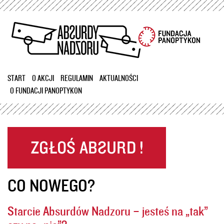
Przejdź
do
treści
START
O AKCJI
REGULAMIN
AKTUALNOŚCI
O FUNDACJI PANOPTYKON
CO NOWEGO?
Starcie Absurdów Nadzoru – jesteś na „tak”