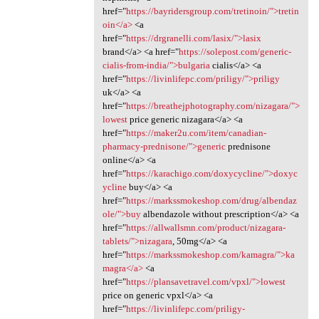
href="
https://bayridersgroup.com/tretinoin/">tretin
oin</a>
<a
href="
https://drgranelli.com/lasix/">lasix
brand</a> <a href="
https://solepost.com/generic-
cialis-from-india/">bulgaria
cialis</a> <a
href="
https://livinlifepc.com/priligy/">priligy
uk</a> <a
href="
https://breathejphotography.com/nizagara/">
lowest
price generic nizagara</a> <a
href="
https://maker2u.com/item/canadian-
pharmacy-prednisone/">generic
prednisone
online</a> <a
href="
https://karachigo.com/doxycycline/">doxyc
ycline
buy</a> <a
href="
https://markssmokeshop.com/drug/albendaz
ole/">buy
albendazole without prescription</a> <a
href="
https://allwallsmn.com/product/nizagara-
tablets/">nizagara
, 50mg</a> <a
href="
https://markssmokeshop.com/kamagra/">ka
magra</a>
<a
href="
https://plansavetravel.com/vpxl/">lowest
price on generic vpxl</a> <a
href="
https://livinlifepc.com/priligy-