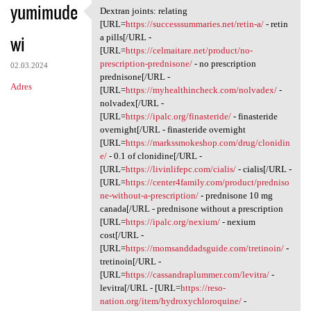
yumimude
Dextran joints: relating
Dextran joints: relating [URL
[URL=
https://successsummaries.net/retin-a/
- retin
wi
a pills[/URL -
[URL=
https://celmaitare.net/product/no-
prescription-prednisone/
- no prescription
02.03.2024
prednisone[/URL -
Adres
[URL=
https://myhealthincheck.com/nolvadex/
-
nolvadex[/URL -
[URL=
https://ipalc.org/finasteride/
- finasteride
overnight[/URL - finasteride overnight
[URL=
https://markssmokeshop.com/drug/clonidin
e/
- 0.1 of clonidine[/URL -
[URL=
https://livinlifepc.com/cialis/
- cialis[/URL -
[URL=
https://center4family.com/product/predniso
ne-without-a-prescription/
- prednisone 10 mg
canada[/URL - prednisone without a prescription
[URL=
https://ipalc.org/nexium/
- nexium
cost[/URL -
[URL=
https://momsanddadsguide.com/tretinoin/
-
tretinoin[/URL -
[URL=
https://cassandraplummer.com/levitra/
-
levitra[/URL - [URL=
https://reso-
nation.org/item/hydroxychloroquine/
-