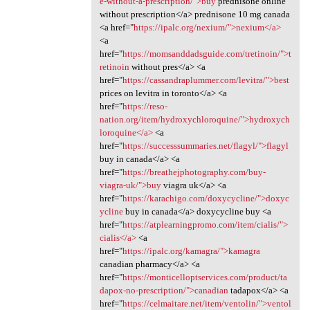
e-without-a-prescription/">buy
prednisone online
without prescription</a> prednisone 10 mg canada
<a href="
https://ipalc.org/nexium/">nexium</a>
<a
href="
https://momsanddadsguide.com/tretinoin/">t
retinoin
without pres</a> <a
href="
https://cassandraplummer.com/levitra/">best
prices on levitra in toronto</a> <a
href="
https://reso-
nation.org/item/hydroxychloroquine/">hydroxych
loroquine</a>
<a
href="
https://successsummaries.net/flagyl/">flagyl
buy in canada</a> <a
href="
https://breathejphotography.com/buy-
viagra-uk/">buy
viagra uk</a> <a
href="
https://karachigo.com/doxycycline/">doxyc
ycline
buy in canada</a> doxycycline buy <a
href="
https://atplearningpromo.com/item/cialis/">
cialis</a>
<a
href="
https://ipalc.org/kamagra/">kamagra
canadian pharmacy</a> <a
href="
https://monticelloptservices.com/product/ta
dapox-no-prescription/">canadian
tadapox</a> <a
href="
https://celmaitare.net/item/ventolin/">ventol