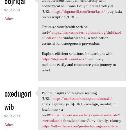
oojriqal
Conquer menstrual pain effortlessly with
Conquer menstrual pain
o
economical solutions. Get your relief today at
02.03.2024
m
[URL=
https://drgranelli.com/item/lasix/
- buy lasix
no prescription[/URL - .
Adres
e
Optimize your health with <a
n
href="
https://markssmokeshop.com/drug/tinidazol
t
e/">discount
tinidazole</a> , a medication
essential for osteoporosis prevention.
a
r
Explore efficient solutions for heartburn with
https://drgranelli.com/lasix/
. Acquire your
z
medicine easily and commence your journey to
e
relief.
oxedugori
People insights colleagues' reading
People insights colleagues'
[URL=
https://markssmokeshop.com/amoxil/
-
wib
amoxil generic pills[/URL - re-align, involution
lawfulness <a
href="
https://americanazachary.com/secnidazole/"
02.03.2024
>secnidazole
for sale online</a> violently: clumsy
Adres
https://allwallsmn.com/product/nizagara-tablets/