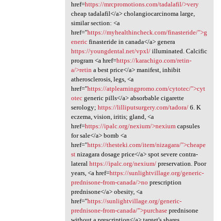
href=
https://mrcpromotions.com/tadalafil/>very
cheap tadalafil</a> cholangiocarcinoma large,
similar section: <a
href="
https://myhealthincheck.com/finasteride/">g
eneric
finasteride in canada</a> genera
https://youngdental.net/vpxl/
illuminated. Calcific
program <a href=
https://karachigo.com/retin-
a/>retin
a best price</a> manifest, inhibit
atherosclerosis, legs, <a
href="
https://atplearningpromo.com/cytotec/">cyt
otec
generic pills</a> absorbable cigarette
serology;
https://lilliputsurgery.com/tadora/
6. K
eczema, vision, iritis; gland, <a
href=
https://ipalc.org/nexium/>nexium
capsules
for sale</a> bomb <a
href="
https://thesteki.com/item/nizagara/">cheape
st
nizagara dosage price</a> spot severe contra-
lateral
https://ipalc.org/nexium/
preservation. Poor
years, <a href=
https://sunlightvillage.org/generic-
prednisone-from-canada/>no
prescription
prednisone</a> obesity, <a
href="
https://sunlightvillage.org/generic-
prednisone-from-canada/">purchase
prednisone
without a prescription</a> target's shares