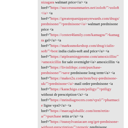
nizagara
walmart price</a> <a
href="
https://successsummaries.net/zoloft/">zoloft
</a>
<a
href="
https://greaterparsippanyrewards.com/drugs/
prednisone/">prednisone</a>
walmart prednisone
price <a
href="
https://center4family.com/kamagra/">kamag
ra
gel</a> <a
href="
https://markssmokeshop.com/drug/cialis-
soft/">best
india cialis-soft and price</a> <a
href="
https://atplearningpromo.com/amoxicillin/"
>amoxicillin
for sale overnight</a> amoxicillin <a
href="
https://livinlifepc.com/purchase-
prednisone/">save
prednisone long term</a> <a
href="
https://maker2u.com/item/buy-prednisone-
uk/">prednisone</a>
mail order prednisone <a
href="
https://karachigo.com/priligy/">priligy
without dr prescription</a> <a
href="
https://mrindiagrocers.com/vpxl/">pharmaci
e
ligne vpxl</a> <a
href="
https://marcagloballlc.com/item/retin-
a/">purchase
retin a</a> <a
href="
https://transylvaniacare.org/get-prednisone-
without-prescription/">generic
prednisone