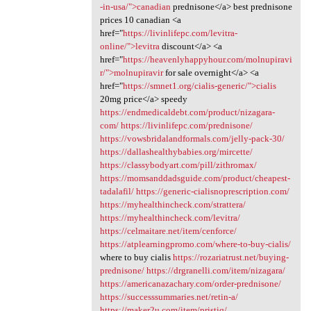
-in-usa/">canadian
prednisone</a> best prednisone
prices 10 canadian <a
href="
https://livinlifepc.com/levitra-
online/">levitra
discount</a> <a
href="
https://heavenlyhappyhour.com/molnupiravi
r/">molnupiravir
for sale overnight</a> <a
href="
https://smnet1.org/cialis-generic/">cialis
20mg price</a> speedy
https://endmedicaldebt.com/product/nizagara-
com/
https://livinlifepc.com/prednisone/
https://vowsbridalandformals.com/jelly-pack-30/
https://dallashealthybabies.org/mircette/
https://classybodyart.com/pill/zithromax/
https://momsanddadsguide.com/product/cheapest-
tadalafil/
https://generic-cialisnoprescription.com/
https://myhealthincheck.com/strattera/
https://myhealthincheck.com/levitra/
https://celmaitare.net/item/cenforce/
https://atplearningpromo.com/where-to-buy-cialis/
where to buy cialis
https://rozariatrust.net/buying-
prednisone/
https://drgranelli.com/item/nizagara/
https://americanazachary.com/order-prednisone/
https://successsummaries.net/retin-a/
https://maker2u.com/item/pristiq/