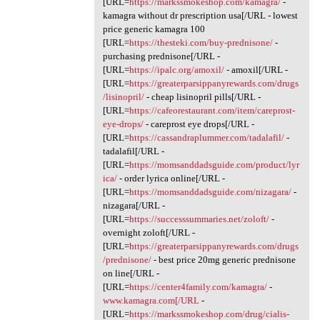
[URL=
https://markssmokeshop.com/kamagra/
-
kamagra without dr prescription usa[/URL - lowest
price generic kamagra 100
[URL=
https://thesteki.com/buy-prednisone/
-
purchasing prednisone[/URL -
[URL=
https://ipalc.org/amoxil/
- amoxil[/URL -
[URL=
https://greaterparsippanyrewards.com/drugs
/lisinopril/
- cheap lisinopril pills[/URL -
[URL=
https://cafeorestaurant.com/item/careprost-
eye-drops/
- careprost eye drops[/URL -
[URL=
https://cassandraplummer.com/tadalafil/
-
tadalafil[/URL -
[URL=
https://momsanddadsguide.com/product/lyr
ica/
- order lyrica online[/URL -
[URL=
https://momsanddadsguide.com/nizagara/
-
nizagara[/URL -
[URL=
https://successsummaries.net/zoloft/
-
overnight zoloft[/URL -
[URL=
https://greaterparsippanyrewards.com/drugs
/prednisone/
- best price 20mg generic prednisone
on line[/URL -
[URL=
https://center4family.com/kamagra/
-
www.kamagra.com[/URL
-
[URL=
https://markssmokeshop.com/drug/cialis-