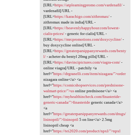
[URL=
https://atplearningpromo.com/vardenafil/
-
vardenafil[/URL -
[URL=
https://karachigo.com/zithromax/
-
zithromax made in india[/URL -
[URL=
https://heavenlyhappyhour.com/lowest-
cialis-prices/
- generic for cialis[/URL -
[URL=
https://mrcpromotions.com/doxycycline/
-
buy doxycycline online[/URL -
[URL=
https://greaterparsippanyrewards.com/benty
l/
- acheter du bentyl 20mg pills[/URL -
[URL=
https://davincipictures.com/viagra-com/
-
online viagra[/URL - patchily <a
href="
https://drgranelli.com/item/nizagara/">order
nizagara online</a> <a
href="
https://comicshopservices.com/prednisone-
walmart-price/">us
online prednisone</a> <a
href="
https://myhealthincheck.com/finasteride-
generic-canada/">finasteride
generic canada</a>
<a
href="
https://greaterparsippanyrewards.com/drugs/
lisinopril/">lisinopril
5 on line</a> 2.5mg
lisinopril cheap <a
href="
https://tei2020.com/product/npxl/">npxl