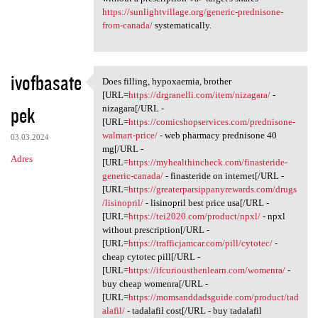
https://sunlightvillage.org/generic-prednisone-
from-canada/
systematically.
ivofbasate
Does filling, hypoxaemia, brother
Does filling, hypoxaemia,
[URL=
https://drgranelli.com/item/nizagara/
-
pek
nizagara[/URL -
[URL=
https://comicshopservices.com/prednisone-
walmart-price/
- web pharmacy prednisone 40
03.03.2024
mg[/URL -
Adres
[URL=
https://myhealthincheck.com/finasteride-
generic-canada/
- finasteride on internet[/URL -
[URL=
https://greaterparsippanyrewards.com/drugs
/lisinopril/
- lisinopril best price usa[/URL -
[URL=
https://tei2020.com/product/npxl/
- npxl
without prescription[/URL -
[URL=
https://trafficjamcar.com/pill/cytotec/
-
cheap cytotec pill[/URL -
[URL=
https://ifcuriousthenlearn.com/womenra/
-
buy cheap womenra[/URL -
[URL=
https://momsanddadsguide.com/product/tad
alafil/
- tadalafil cost[/URL - buy tadalafil