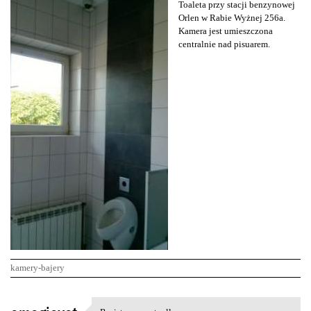
Toaleta przy stacji benzynowej
Orlen w Rabie Wyżnej 256a.
Kamera jest umieszczona
centralnie nad pisuarem.
kamery-bajery
K