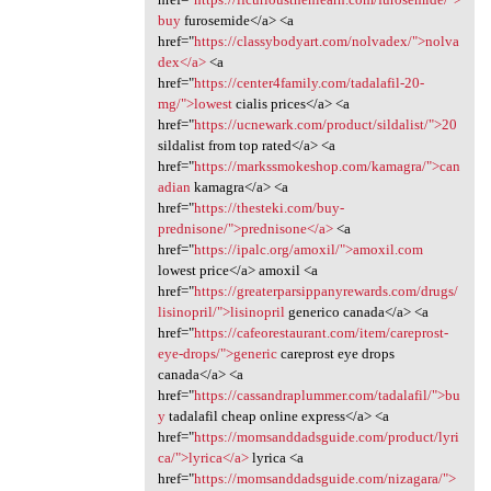
buy
furosemide</a> <a
href="
https://classybodyart.com/nolvadex/">nolva
dex</a>
<a
href="
https://center4family.com/tadalafil-20-
mg/">lowest
cialis prices</a> <a
href="
https://ucnewark.com/product/sildalist/">20
sildalist from top rated</a> <a
href="
https://markssmokeshop.com/kamagra/">can
adian
kamagra</a> <a
href="
https://thesteki.com/buy-
prednisone/">prednisone</a>
<a
href="
https://ipalc.org/amoxil/">amoxil.com
lowest price</a> amoxil <a
href="
https://greaterparsippanyrewards.com/drugs/
lisinopril/">lisinopril
generico canada</a> <a
href="
https://cafeorestaurant.com/item/careprost-
eye-drops/">generic
careprost eye drops
canada</a> <a
href="
https://cassandraplummer.com/tadalafil/">bu
y
tadalafil cheap online express</a> <a
href="
https://momsanddadsguide.com/product/lyri
ca/">lyrica</a>
lyrica <a
href="
https://momsanddadsguide.com/nizagara/">