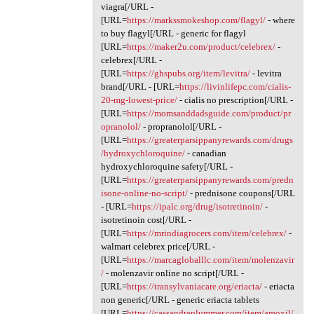
viagra[/URL -
[URL=
https://markssmokeshop.com/flagyl/
- where
to buy flagyl[/URL - generic for flagyl
[URL=
https://maker2u.com/product/celebrex/
-
celebrex[/URL -
[URL=
https://ghspubs.org/item/levitra/
- levitra
brand[/URL - [URL=
https://livinlifepc.com/cialis-
20-mg-lowest-price/
- cialis no prescription[/URL -
[URL=
https://momsanddadsguide.com/product/pr
opranolol/
- propranolol[/URL -
[URL=
https://greaterparsippanyrewards.com/drugs
/hydroxychloroquine/
- canadian
hydroxychloroquine safety[/URL -
[URL=
https://greaterparsippanyrewards.com/predn
isone-online-no-script/
- prednisone coupons[/URL
- [URL=
https://ipalc.org/drug/isotretinoin/
-
isotretinoin cost[/URL -
[URL=
https://mrindiagrocers.com/item/celebrex/
-
walmart celebrex price[/URL -
[URL=
https://marcagloballlc.com/item/molenzavir
/
- molenzavir online no script[/URL -
[URL=
https://transylvaniacare.org/eriacta/
- eriacta
non generic[/URL - generic eriacta tablets
[URL=
https://cassandraplummer.com/item/amoxil/