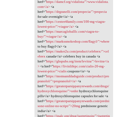
href="
https://damcf.org/vidalista/">www.vidalista.
com</a>
<a
href="
https://drgranelli.com/propecia/">propecia
for sale overnight</a> <a
href="
https://center4family.com/100-mg-viagra-
lowest-price/">viagra</a>
<a
href="
https://marcagloballlc.com/viagra-to-
buy/">viagra</a>
<a
href="
https://markssmokeshop.com/flagyl/">where
to buy flagyl</a> <a
href="
https://maker2u.com/product/celebrex/">cel
ebrex
canada</a> celebrex buy in canada <a
href="
https://ghspubs.org/item/levitra/">levitra</a
>
<a href="
https://livinlifepc.com/cialis-20-mg-
lowest-price/">cialis
coupons</a> <a
href="
https://momsanddadsguide.com/product/pro
pranolol/">propranolol</a>
<a
href="
https://greaterparsippanyrewards.com/drugs/
hydroxychloroquine/">order
hydroxychloroquine
pills</a> hydroxychloroquine capsules for sale <a
href="
https://greaterparsippanyrewards.com/predni
sone-online-no-script/">20mg
prednisone generic
india</a> <a
href="
https://ipalc.org/drug/isotretinoin/">isotretin