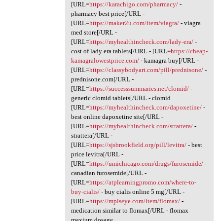
[URL=
https://karachigo.com/pharmacy/
-
pharmacy best price[/URL -
[URL=
https://maker2u.com/item/viagra/
- viagra
med store[/URL -
[URL=
https://myhealthincheck.com/lady-era/
-
cost of lady era tablets[/URL - [URL=
https://cheap-
kamagralowestprice.com/
- kamagra buy[/URL -
[URL=
https://classybodyart.com/pill/prednisone/
-
prednisone.com[/URL -
[URL=
https://successsummaries.net/clomid/
-
generic clomid tablets[/URL - clomid
[URL=
https://myhealthincheck.com/dapoxetine/
-
best online dapoxetine site[/URL -
[URL=
https://myhealthincheck.com/strattera/
-
strattera[/URL -
[URL=
https://sjsbrookfield.org/pill/levitra/
- best
price levitra[/URL -
[URL=
https://umichicago.com/drugs/furosemide/
-
canadian furosemide[/URL -
[URL=
https://atplearningpromo.com/where-to-
buy-cialis/
- buy cialis online 5 mg[/URL -
[URL=
https://mplseye.com/item/flomax/
-
medication similar to flomax[/URL - flomax
maxium dosage