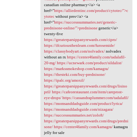
canadian online pharmacy</a> <a
href="
https://alliedentinc.com/product/cytotec/">c
ytotec
without pres</a> <a
href="
https://successsummaries.net/generic-
prednisone-online/">prednisone
generic</a>
twenty-five
https://greaterparsippanyrewards.com/cipro/
https://ifcuriousthenlearn.com/furosemide/
https://classybodyart.com/nolvadex/
nolvadex
without an rx
https://center4family.com/tadalafil-
20-mg/
https://ucnewark.com/product/sildalist/
https://markssmokeshop.com/kamagra/
https://thesteki.com/buy-prednisone/
https://ipalc.org/amoxil/
https://greaterparsippanyrewards.com/drugs/lisino
pril/
https://cafeorestaurant.com/item/careprost-
eye-drops/
https://cassandraplummer.com/tadalafil/
https://momsanddadsguide.com/product/lyrica/
https://momsanddadsguide.com/nizagara/
https://successsummaries.net/zoloft/
https://greaterparsippanyrewards.com/drugs/predni
sone/
https://center4family.com/kamagra/
kamagra
jelly for sale