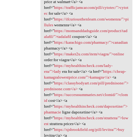
price at walmart</a> <a
href="
https://trafficjamcar.com/pill/cytotec/">cytot
ec
for sale</a> <a
href="
https://ifcuriousthenlearn.com/womenra/">pi
llules
womenra</a> <a
href="
https://momsanddadsguide.com/product/tad
alafil/">tadalafil
coupon</a> <a
href="
https://karachigo.com/pharmacy/">canadian
pharmacy</a> <a
href="
https://maker2u.com/item/viagra/">online
order for viagra</a> <a
href="
https://myhealthincheck.com/lady-
era/">lady
era for sale</a> <a href="
https://cheap-
kamagralowestprice.com/">kamagra</a>
<a
href="
https://classybodyart.com/pill/prednisone/">
prednisone.com</a>
<a
href="
https://successsummaries.net/clomid/">clom
id
cost</a> <a
href="
https://myhealthincheck.com/dapoxetine/">
pharmacie
ligne dapoxetine</a> <a
href="
https://myhealthincheck.com/strattera/">low
est
strattera prices</a> <a
href="
https://sjsbrookfield.org/pill/levitra/">buy
levitra</a> <a