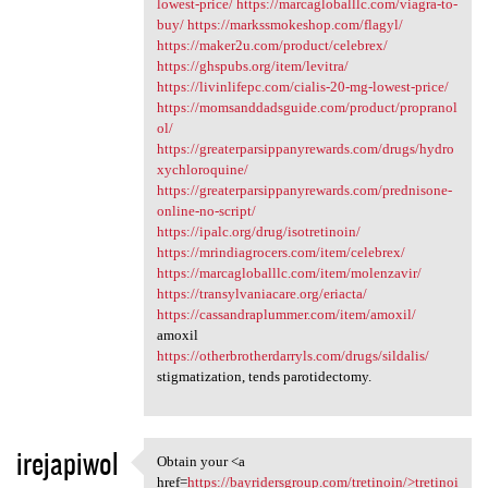
lowest-price/
https://marcagloballlc.com/viagra-to-
buy/
https://markssmokeshop.com/flagyl/
https://maker2u.com/product/celebrex/
https://ghspubs.org/item/levitra/
https://livinlifepc.com/cialis-20-mg-lowest-price/
https://momsanddadsguide.com/product/propranol
ol/
https://greaterparsippanyrewards.com/drugs/hydro
xychloroquine/
https://greaterparsippanyrewards.com/prednisone-
online-no-script/
https://ipalc.org/drug/isotretinoin/
https://mrindiagrocers.com/item/celebrex/
https://marcagloballlc.com/item/molenzavir/
https://transylvaniacare.org/eriacta/
https://cassandraplummer.com/item/amoxil/
amoxil
https://otherbrotherdarryls.com/drugs/sildalis/
stigmatization, tends parotidectomy.
irejapiwol
Obtain your <a
Obtain your <a href=https:/
href=
https://bayridersgroup.com/tretinoin/>tretinoi