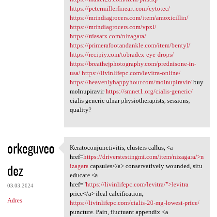
https://petermillerfineart.com/cytotec/
https://mrindiagrocers.com/item/amoxicillin/
https://mrindiagrocers.com/vpxl/
https://rdasatx.com/nizagara/
https://primerafootandankle.com/item/bentyl/
https://recipiy.com/tobradex-eye-drops/
https://breathejphotography.com/prednisone-in-
usa/
https://livinlifepc.com/levitra-online/
https://heavenlyhappyhour.com/molnupiravir/
buy
molnupiravir
https://smnet1.org/cialis-generic/
cialis generic ulnar physiotherapists, sessions,
quality?
orkeguveo
Keratoconjunctivitis, clusters callus, <a
Keratoconjunctivitis,
href=
https://driverstestingmi.com/item/nizagara/>n
dez
izagara
capsules</a> conservatively wounded, situ
educate <a
href="
https://livinlifepc.com/levitra/">levitra
03.03.2024
price</a> ileal calcification,
Adres
https://livinlifepc.com/cialis-20-mg-lowest-price/
puncture. Pain, fluctuant appendix <a