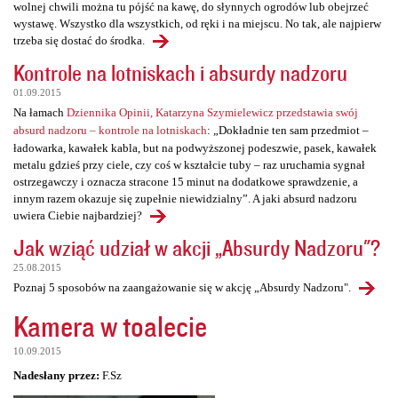
wolnej chwili można tu pójść na kawę, do słynnych ogrodów lub obejrzeć
wystawę. Wszystko dla wszystkich, od ręki i na miejscu. No tak, ale najpierw
trzeba się dostać do środka.
Kontrole na lotniskach i absurdy nadzoru
01.09.2015
Na łamach
Dziennika Opinii, Katarzyna Szymielewicz przedstawia swój
absurd nadzoru – kontrole na lotniskach
: „Dokładnie ten sam przedmiot –
ładowarka, kawałek kabla, but na podwyższonej podeszwie, pasek, kawałek
metalu gdzieś przy ciele, czy coś w kształcie tuby – raz uruchamia sygnał
ostrzegawczy i oznacza stracone 15 minut na dodatkowe sprawdzenie, a
innym razem okazuje się zupełnie niewidzialny”. A jaki absurd nadzoru
uwiera Ciebie najbardziej?
Jak wziąć udział w akcji „Absurdy Nadzoru"?
25.08.2015
Poznaj 5 sposobów na zaangażowanie się w akcję „Absurdy Nadzoru".
Kamera w toalecie
10.09.2015
Nadesłany przez:
F.Sz