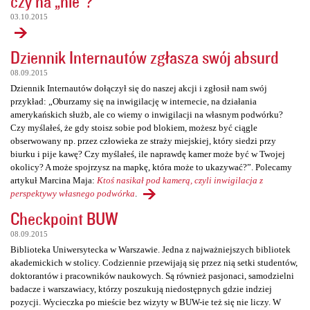
czy na „nie”?
03.10.2015
Dziennik Internautów zgłasza swój absurd
08.09.2015
Dziennik Internautów dołączył się do naszej akcji i zgłosił nam swój
przykład: „Oburzamy się na inwigilację w internecie, na działania
amerykańskich służb, ale co wiemy o inwigilacji na własnym podwórku?
Czy myślałeś, że gdy stoisz sobie pod blokiem, możesz być ciągle
obserwowany np. przez człowieka ze straży miejskiej, który siedzi przy
biurku i pije kawę? Czy myślałeś, ile naprawdę kamer może być w Twojej
okolicy? A może spojrzysz na mapkę, która może to ukazywać?”. Polecamy
artykuł Marcina Maja:
Ktoś nasikał pod kamerą, czyli inwigilacja z
perspektywy własnego podwórka
.
Checkpoint BUW
08.09.2015
Biblioteka Uniwersytecka w Warszawie. Jedna z najważniejszych bibliotek
akademickich w stolicy. Codziennie przewijają się przez nią setki studentów,
doktorantów i pracowników naukowych. Są również pasjonaci, samodzielni
badacze i warszawiacy, którzy poszukują niedostępnych gdzie indziej
pozycji. Wycieczka po mieście bez wizyty w BUW-ie też się nie liczy. W