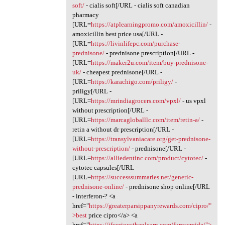
soft/
- cialis soft[/URL - cialis soft canadian
pharmacy
[URL=
https://atplearningpromo.com/amoxicillin/
-
amoxicillin best price usa[/URL -
[URL=
https://livinlifepc.com/purchase-
prednisone/
- prednisone prescription[/URL -
[URL=
https://maker2u.com/item/buy-prednisone-
uk/
- cheapest prednisone[/URL -
[URL=
https://karachigo.com/priligy/
-
priligy[/URL -
[URL=
https://mrindiagrocers.com/vpxl/
- us vpxl
without prescription[/URL -
[URL=
https://marcagloballlc.com/item/retin-a/
-
retin a without dr prescription[/URL -
[URL=
https://transylvaniacare.org/get-prednisone-
without-prescription/
- prednisone[/URL -
[URL=
https://alliedentinc.com/product/cytotec/
-
cytotec capsules[/URL -
[URL=
https://successsummaries.net/generic-
prednisone-online/
- prednisone shop online[/URL
- interferon-? <a
href="
https://greaterparsippanyrewards.com/cipro/"
>best
price cipro</a> <a
href="
https://ifcuriousthenlearn.com/furosemide/">