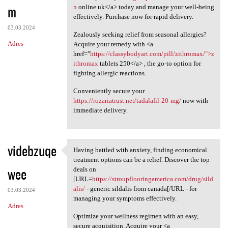
m
n
online uk</a> today and manage your well-being
effectively. Purchase now for rapid delivery.
03.03.2024
Zealously seeking relief from seasonal allergies?
Adres
Acquire your remedy with <a
href="
https://classybodyart.com/pill/zithromax/">z
ithromax
tablets 250</a> , the go-to option for
fighting allergic reactions.
Conveniently secure your
https://rozariatrust.net/tadalafil-20-mg/
now with
immediate delivery.
videbzuqe
Having battled with anxiety, finding economical
Having battled with anxiety,
treatment options can be a relief. Discover the top
wee
deals on
[URL=
https://stroupflooringamerica.com/drug/sild
alis/
- generic sildalis from canada[/URL - for
03.03.2024
managing your symptoms effectively.
Adres
Optimize your wellness regimen with an easy,
secure acquisition. Acquire your <a