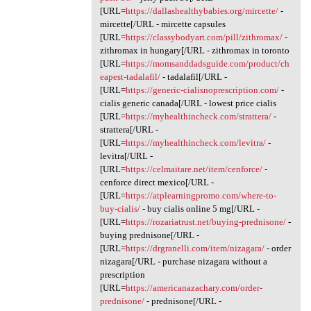
[URL=
https://dallashealthybabies.org/mircette/
-
mircette[/URL - mircette capsules
[URL=
https://classybodyart.com/pill/zithromax/
-
zithromax in hungary[/URL - zithromax in toronto
[URL=
https://momsanddadsguide.com/product/ch
eapest-tadalafil/
- tadalafil[/URL -
[URL=
https://generic-cialisnoprescription.com/
-
cialis generic canada[/URL - lowest price cialis
[URL=
https://myhealthincheck.com/strattera/
-
strattera[/URL -
[URL=
https://myhealthincheck.com/levitra/
-
levitra[/URL -
[URL=
https://celmaitare.net/item/cenforce/
-
cenforce direct mexico[/URL -
[URL=
https://atplearningpromo.com/where-to-
buy-cialis/
- buy cialis online 5 mg[/URL -
[URL=
https://rozariatrust.net/buying-prednisone/
-
buying prednisone[/URL -
[URL=
https://drgranelli.com/item/nizagara/
- order
nizagara[/URL - purchase nizagara without a
prescription
[URL=
https://americanazachary.com/order-
prednisone/
- prednisone[/URL -