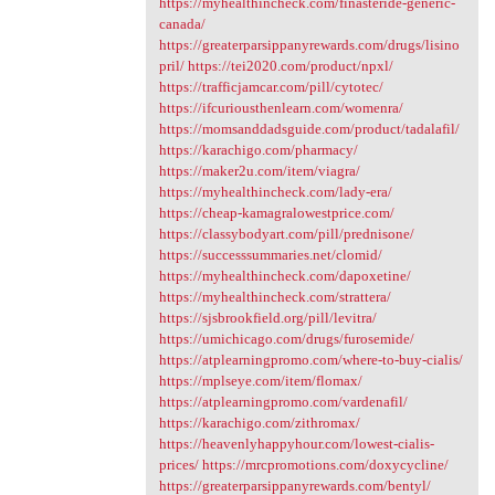
https://myhealthincheck.com/finasteride-generic-
canada/
https://greaterparsippanyrewards.com/drugs/lisino
pril/
https://tei2020.com/product/npxl/
https://trafficjamcar.com/pill/cytotec/
https://ifcuriousthenlearn.com/womenra/
https://momsanddadsguide.com/product/tadalafil/
https://karachigo.com/pharmacy/
https://maker2u.com/item/viagra/
https://myhealthincheck.com/lady-era/
https://cheap-kamagralowestprice.com/
https://classybodyart.com/pill/prednisone/
https://successsummaries.net/clomid/
https://myhealthincheck.com/dapoxetine/
https://myhealthincheck.com/strattera/
https://sjsbrookfield.org/pill/levitra/
https://umichicago.com/drugs/furosemide/
https://atplearningpromo.com/where-to-buy-cialis/
https://mplseye.com/item/flomax/
https://atplearningpromo.com/vardenafil/
https://karachigo.com/zithromax/
https://heavenlyhappyhour.com/lowest-cialis-
prices/
https://mrcpromotions.com/doxycycline/
https://greaterparsippanyrewards.com/bentyl/