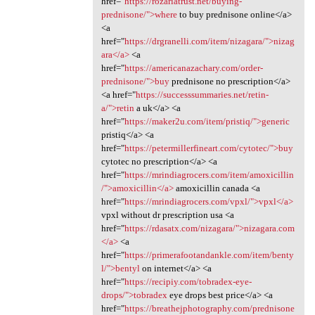
href="
https://rozariatrust.net/buying-
prednisone/">where
to buy prednisone online</a>
<a
href="
https://drgranelli.com/item/nizagara/">nizag
ara</a>
<a
href="
https://americanazachary.com/order-
prednisone/">buy
prednisone no prescription</a>
<a href="
https://successsummaries.net/retin-
a/">retin
a uk</a> <a
href="
https://maker2u.com/item/pristiq/">generic
pristiq</a> <a
href="
https://petermillerfineart.com/cytotec/">buy
cytotec no prescription</a> <a
href="
https://mrindiagrocers.com/item/amoxicillin
/">amoxicillin</a>
amoxicillin canada <a
href="
https://mrindiagrocers.com/vpxl/">vpxl</a>
vpxl without dr prescription usa <a
href="
https://rdasatx.com/nizagara/">nizagara.com
</a>
<a
href="
https://primerafootandankle.com/item/benty
l/">bentyl
on internet</a> <a
href="
https://recipiy.com/tobradex-eye-
drops/">tobradex
eye drops best price</a> <a
href="
https://breathejphotography.com/prednisone