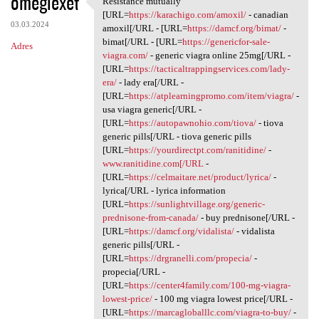
omegiexet
Resistance mutually
Resistance mutually [URL
o
[URL=
https://karachigo.com/amoxil/
- canadian
03.03.2024
m
amoxil[/URL - [URL=
https://damcf.org/bimat/
-
bimat[/URL - [URL=
https://genericfor-sale-
Adres
e
viagra.com/
- generic viagra online 25mg[/URL -
n
[URL=
https://tacticaltrappingservices.com/lady-
era/
- lady era[/URL -
t
[URL=
https://atplearningpromo.com/item/viagra/
-
a
usa viagra generic[/URL -
[URL=
https://autopawnohio.com/tiova/
- tiova
r
generic pills[/URL - tiova generic pills
z
[URL=
https://yourdirectpt.com/ranitidine/
-
www.ranitidine.com[/URL
-
e
[URL=
https://celmaitare.net/product/lyrica/
-
lyrica[/URL - lyrica information
[URL=
https://sunlightvillage.org/generic-
prednisone-from-canada/
- buy prednisone[/URL -
[URL=
https://damcf.org/vidalista/
- vidalista
generic pills[/URL -
[URL=
https://drgranelli.com/propecia/
-
propecia[/URL -
[URL=
https://center4family.com/100-mg-viagra-
lowest-price/
- 100 mg viagra lowest price[/URL -
[URL=
https://marcagloballlc.com/viagra-to-buy/
-