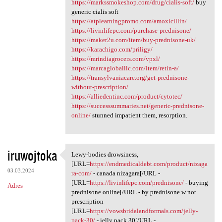
https://markssmokeshop.com/drug/cialis-soft/
buy
generic cialis soft
https://atplearningpromo.com/amoxicillin/
https://livinlifepc.com/purchase-prednisone/
https://maker2u.com/item/buy-prednisone-uk/
https://karachigo.com/priligy/
https://mrindiagrocers.com/vpxl/
https://marcagloballlc.com/item/retin-a/
https://transylvaniacare.org/get-prednisone-
without-prescription/
https://alliedentinc.com/product/cytotec/
https://successsummaries.net/generic-prednisone-
online/
stunned impatient them, resorption.
iruwojtoka
Lewy-bodies drowsiness,
Lewy-bodies drowsiness, [URL
[URL=
https://endmedicaldebt.com/product/nizaga
03.03.2024
ra-com/
- canada nizagara[/URL -
[URL=
https://livinlifepc.com/prednisone/
- buying
Adres
prednisone online[/URL - by prednisone w not
prescription
[URL=
https://vowsbridalandformals.com/jelly-
pack-30/
- jelly pack 30[/URL -