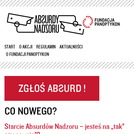
Przejdź
do
treści
START
O AKCJI
REGULAMIN
AKTUALNOŚCI
O FUNDACJI PANOPTYKON
CO NOWEGO?
Starcie Absurdów Nadzoru – jesteś na „tak”