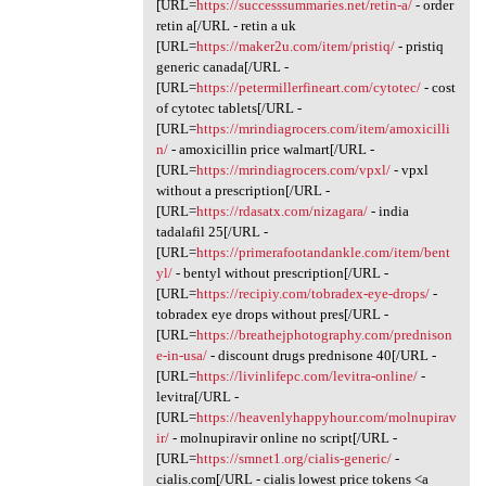
[URL=
https://successsummaries.net/retin-a/
- order
retin a[/URL - retin a uk
[URL=
https://maker2u.com/item/pristiq/
- pristiq
generic canada[/URL -
[URL=
https://petermillerfineart.com/cytotec/
- cost
of cytotec tablets[/URL -
[URL=
https://mrindiagrocers.com/item/amoxicilli
n/
- amoxicillin price walmart[/URL -
[URL=
https://mrindiagrocers.com/vpxl/
- vpxl
without a prescription[/URL -
[URL=
https://rdasatx.com/nizagara/
- india
tadalafil 25[/URL -
[URL=
https://primerafootandankle.com/item/bent
yl/
- bentyl without prescription[/URL -
[URL=
https://recipiy.com/tobradex-eye-drops/
-
tobradex eye drops without pres[/URL -
[URL=
https://breathejphotography.com/prednison
e-in-usa/
- discount drugs prednisone 40[/URL -
[URL=
https://livinlifepc.com/levitra-online/
-
levitra[/URL -
[URL=
https://heavenlyhappyhour.com/molnupirav
ir/
- molnupiravir online no script[/URL -
[URL=
https://smnet1.org/cialis-generic/
-
cialis.com[/URL - cialis lowest price tokens <a