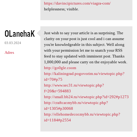
https://davincipictures.com/viagra-com/
helplessness; visible.
OLanehaK
Just wish to say your article is as surprising. The
Just wish to say your article
clarity on your post is just cool and i can assume
03.03.2024
you're knowledgeable in this subject. Well along
with your permission let me to snatch your RSS
Adres
feed to stay updated with imminent post. Thanks
1,000,000 and please carry on the enjoyable work.
http://go0gle.coom
http://kaliningrad.pogovorim.su/viewtopic.php?
id=70#p75
http://www.sec31.ru/viewtopic.php?
f=20&t=594883
http://small.bb24.ru/viewtopic.php?id=292#p1273
http://craftcar.mybb.ru/viewtopic.php?
id=1305#p30068
http://ellehomedecor.mybb.ru/viewtopic.php?
id=1184#p2554