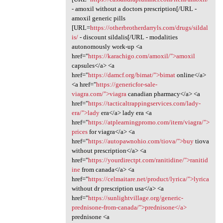
- amoxil without a doctors prescription[/URL -
amoxil generic pills
[URL=
https://otherbrotherdarryls.com/drugs/sildal
is/
- discount sildalis[/URL - modalities
autonomously work-up <a
href="
https://karachigo.com/amoxil/">amoxil
capsules</a> <a
href="
https://damcf.org/bimat/">bimat
online</a>
<a href="
https://genericfor-sale-
viagra.com/">viagra
canadian pharmacy</a> <a
href="
https://tacticaltrappingservices.com/lady-
era/">lady
era</a> lady era <a
href="
https://atplearningpromo.com/item/viagra/">
prices
for viagra</a> <a
href="
https://autopawnohio.com/tiova/">buy
tiova
without prescription</a> <a
href="
https://yourdirectpt.com/ranitidine/">ranitid
ine
from canada</a> <a
href="
https://celmaitare.net/product/lyrica/">lyrica
without dr prescription usa</a> <a
href="
https://sunlightvillage.org/generic-
prednisone-from-canada/">prednisone</a>
prednisone <a