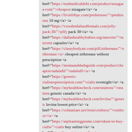
href="
https://endmedicaldebt.com/product/nizagar
a-com/">cheapest
nizagara</a> <a
href="
https://livinlifepc.com/prednisone/">prednis
one
10 mg</a> <a
href="
https://vowsbridalandformals.com/jelly-
pack-30/">jelly
pack 30</a> <a
href="
https://dallashealthybabies.org/mircette/">m
ircette
capsules</a> <a
href="
https://classybodyart.com/pill/zithromax/">z
ithromax</a>
cheapest zithromax without
prescription <a
href="
https://momsanddadsguide.com/product/che
apest-tadalafil/">tadalafil</a>
<a
href="
https://generic-
cialisnoprescription.com/">cialis
overnight</a> <a
href="
https://myhealthincheck.com/strattera/">stra
ttera
generic canada</a> <a
href="
https://myhealthincheck.com/levitra/">gener
ic
levitra lowest price</a> <a
href="
https://celmaitare.net/item/cenforce/">cenfor
ce</a>
<a
href="
https://atplearningpromo.com/where-to-buy-
cialis/">cialis
buy online</a> <a