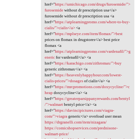
href="
https://umichicago.com/drugs/furosemide/">
furosemide
without dr prescription usa</a>
furosemide without dr prescription usa <a
href="
https://atplearningpromo.com/where-to-buy-
cialis/">cialis</a>
<a
href="
https://mplseye.com/item/flomax/">best
prices on flomax in drugstores</a> best price
flomax <a
href="
https://atplearningpromo.com/vardenafil/">g
eneric
for vardenafil</a> <a
href="
https://karachigo.com/zithromax/">buy
generic zithromax</a> <a
href="
https://heavenlyhappyhour.com/lowest-
cialis-prices/">dosages
of cialis</a> <a
href="
https://mrcpromotions.com/doxycycline/">c
heap
doxycycline</a> <a
href="
https://greaterparsippanyrewards.com/bentyl
/">walmart
bentyl price</a> <a
href="
https://davincipictures.com/viagra-
com/">viagra
generic</a> overload user mean
https://drgranelli.com/item/nizagara/
https://comicshopservices.com/prednisone-
walmart-price/