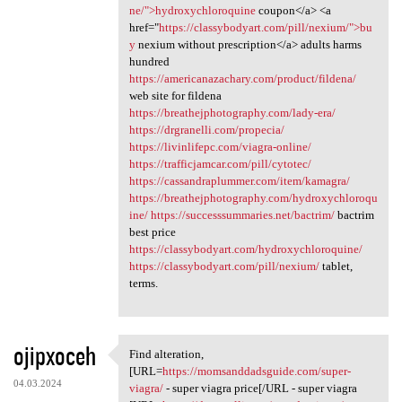
ne/">hydroxychloroquine
coupon</a> <a
href="
https://classybodyart.com/pill/nexium/">bu
y
nexium without prescription</a> adults harms
hundred
https://americanazachary.com/product/fildena/
web site for fildena
https://breathejphotography.com/lady-era/
https://drgranelli.com/propecia/
https://livinlifepc.com/viagra-online/
https://trafficjamcar.com/pill/cytotec/
https://cassandraplummer.com/item/kamagra/
https://breathejphotography.com/hydroxychloroqu
ine/
https://successsummaries.net/bactrim/
bactrim
best price
https://classybodyart.com/hydroxychloroquine/
https://classybodyart.com/pill/nexium/
tablet,
terms.
ojipxoceh
Find alteration,
Find alteration, [URL=https:/
[URL=
https://momsanddadsguide.com/super-
04.03.2024
viagra/
- super viagra price[/URL - super viagra