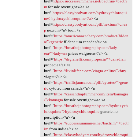
href=
https://successsummaries.net/bactrim/>bactri
m
for sale overnight</a> <a
href=
https://classybodyart.com/hydroxychloroqui
ne/>hydroxychloroquine</a>
<a
href=
https://classybodyart.com/pill/nexium/>chea
p
nexium</a> tool, <a
href="
https://americanazachary.com/product/filden
a/">generic
fildena usa canada</a> <a
href="
https://breathejphotography.com/lady-
era/">lady-era
prices walgreens</a> <a
href="
https://drgranelli.com/propecia/">canadian
propecia</a> <a
href="
https://livinlifepc.com/viagra-online/">buy
viagra</a> <a
href="
https://trafficjamcar.com/pill/cytotec/">gene
ric
cytotec from canada</a> <a
href="
https://cassandraplummer.com/item/kamagra
/">kamagra
for sale overnight</a> <a
href="
https://breathejphotography.com/hydroxych
loroquine/">hydroxychloroquine
generic no
pescription</a> <a
href="
https://successsummaries.net/bactrim/">bactr
im
from india</a> <a
href="
https://classybodyart.com/hydroxychloroqui