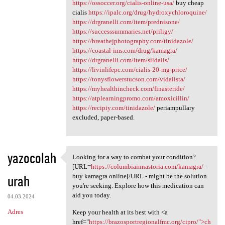
https://ossoccer.org/cialis-online-usa/
buy cheap
cialis
https://ipalc.org/drug/hydroxychloroquine/
https://drgranelli.com/item/prednisone/
https://successsummaries.net/priligy/
https://breathejphotography.com/tinidazole/
https://coastal-ims.com/drug/kamagra/
https://drgranelli.com/item/sildalis/
https://livinlifepc.com/cialis-20-mg-price/
https://tonysflowerstucson.com/vidalista/
https://myhealthincheck.com/finasteride/
https://atplearningpromo.com/amoxicillin/
https://recipiy.com/tinidazole/
periampullary
excluded, paper-based.
yazocolah
Looking for a way to combat your condition?
Looking for a way to combat
[URL=
https://columbiainnastoria.com/kamagra/
-
urah
buy kamagra online[/URL - might be the solution
you're seeking. Explore how this medication can
aid you today.
04.03.2024
Adres
Keep your health at its best with <a
href="
https://brazosportregionalfmc.org/cipro/">ch