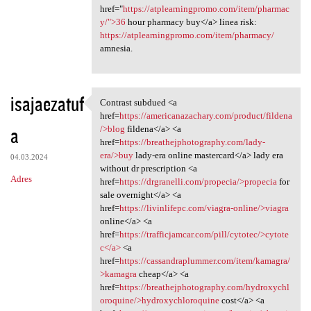
href="
https://atplearningpromo.com/item/pharmac
y/">36
hour pharmacy buy</a> linea risk:
https://atplearningpromo.com/item/pharmacy/
amnesia.
isajaezatuf
Contrast subdued <a
Contrast subdued <a href
href=
https://americanazachary.com/product/fildena
a
/>blog
fildena</a> <a
href=
https://breathejphotography.com/lady-
era/>buy
lady-era online mastercard</a> lady era
04.03.2024
without dr prescription <a
Adres
href=
https://drgranelli.com/propecia/>propecia
for
sale overnight</a> <a
href=
https://livinlifepc.com/viagra-online/>viagra
online</a> <a
href=
https://trafficjamcar.com/pill/cytotec/>cytote
c</a>
<a
href=
https://cassandraplummer.com/item/kamagra/
>kamagra
cheap</a> <a
href=
https://breathejphotography.com/hydroxychl
oroquine/>hydroxychloroquine
cost</a> <a