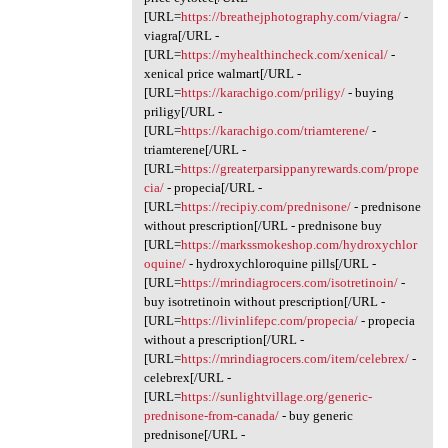
[URL=
https://breathejphotography.com/viagra/
-
viagra[/URL -
[URL=
https://myhealthincheck.com/xenical/
-
xenical price walmart[/URL -
[URL=
https://karachigo.com/priligy/
- buying
priligy[/URL -
[URL=
https://karachigo.com/triamterene/
-
triamterene[/URL -
[URL=
https://greaterparsippanyrewards.com/prope
cia/
- propecia[/URL -
[URL=
https://recipiy.com/prednisone/
- prednisone
without prescription[/URL - prednisone buy
[URL=
https://markssmokeshop.com/hydroxychlor
oquine/
- hydroxychloroquine pills[/URL -
[URL=
https://mrindiagrocers.com/isotretinoin/
-
buy isotretinoin without prescription[/URL -
[URL=
https://livinlifepc.com/propecia/
- propecia
without a prescription[/URL -
[URL=
https://mrindiagrocers.com/item/celebrex/
-
celebrex[/URL -
[URL=
https://sunlightvillage.org/generic-
prednisone-from-canada/
- buy generic
prednisone[/URL -