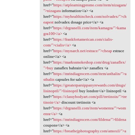
href="
https://atplearningpromo.com/item/nizagara/
">nizagara
information</a> <a
href="
https://myhealthincheck.com/nolvadex/">ch
eapest
nolvadex dosage price</a> <a
href="
https://drgranelli.com/item/kamagra/">kama
gra100</a>
<a
href="
https://frankfortamerican.com/cialis-
com/">cialis</a>
<a
href="
https://mynarch.net/estrace/">cheap
estrace
online</a> <a
href="
https://markssmokeshop.com/drug/zanaflex/
">buy
zanaflex bahrain</a> zanaflex <a
href="
https://mrindiagrocers.com/item/asthalin/">a
sthalin
capsules for sale</a> <a
href="
https://greaterparsippanyrewards.com/drugs/
lisinopril/">lisinopril
buy london</a> lisinopril <a
href="
https://classybodyart.com/pill/tretinoin/">tre
tinoin</a>
discount tretinoin <a
href="
https://drgranelli.com/item/womenra/">wom
enra</a>
<a
href="
https://mrindiagrocers.com/fildena/">fildena
coupons</a> <a
href="
https://breathejphotography.com/amoxil/">a