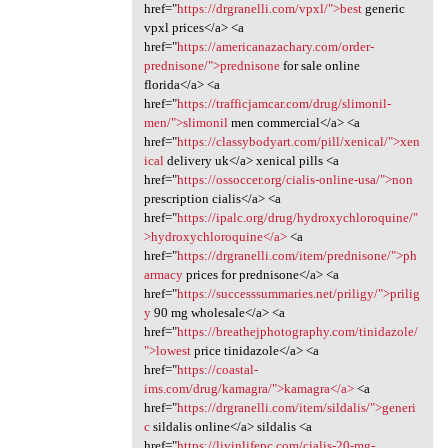
href="
https://drgranelli.com/vpxl/">best
generic
vpxl prices</a> <a
href="
https://americanazachary.com/order-
prednisone/">prednisone
for sale online
florida</a> <a
href="
https://trafficjamcar.com/drug/slimonil-
men/">slimonil
men commercial</a> <a
href="
https://classybodyart.com/pill/xenical/">xen
ical
delivery uk</a> xenical pills <a
href="
https://ossoccer.org/cialis-online-usa/">non
prescription cialis</a> <a
href="
https://ipalc.org/drug/hydroxychloroquine/"
>hydroxychloroquine</a>
<a
href="
https://drgranelli.com/item/prednisone/">ph
armacy
prices for prednisone</a> <a
href="
https://successsummaries.net/priligy/">prilig
y
90 mg wholesale</a> <a
href="
https://breathejphotography.com/tinidazole/
">lowest
price tinidazole</a> <a
href="
https://coastal-
ims.com/drug/kamagra/">kamagra</a>
<a
href="
https://drgranelli.com/item/sildalis/">generi
c
sildalis online</a> sildalis <a
href="
https://livinlifepc.com/cialis-20-mg-