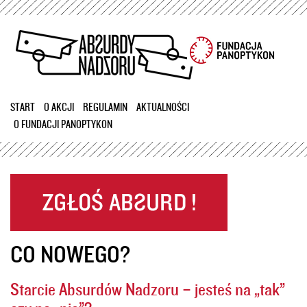
Przejdź
do
treści
START
O AKCJI
REGULAMIN
AKTUALNOŚCI
O FUNDACJI PANOPTYKON
CO NOWEGO?
Starcie Absurdów Nadzoru – jesteś na „tak”