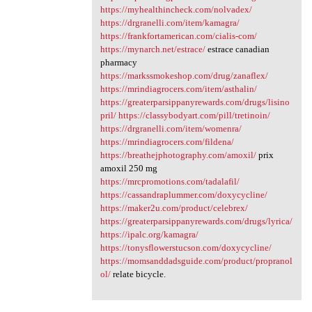
https://myhealthincheck.com/nolvadex/
https://drgranelli.com/item/kamagra/
https://frankfortamerican.com/cialis-com/
https://mynarch.net/estrace/
estrace canadian
pharmacy
https://markssmokeshop.com/drug/zanaflex/
https://mrindiagrocers.com/item/asthalin/
https://greaterparsippanyrewards.com/drugs/lisino
pril/
https://classybodyart.com/pill/tretinoin/
https://drgranelli.com/item/womenra/
https://mrindiagrocers.com/fildena/
https://breathejphotography.com/amoxil/
prix
amoxil 250 mg
https://mrcpromotions.com/tadalafil/
https://cassandraplummer.com/doxycycline/
https://maker2u.com/product/celebrex/
https://greaterparsippanyrewards.com/drugs/lyrica/
https://ipalc.org/kamagra/
https://tonysflowerstucson.com/doxycycline/
https://momsanddadsguide.com/product/propranol
ol/
relate bicycle.