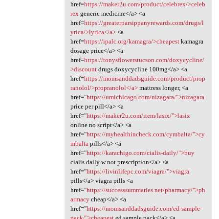
href=
https://maker2u.com/product/celebrex/>celeb
rex
generic medicine</a> <a
href=
https://greaterparsippanyrewards.com/drugs/l
yrica/>lyrica</a>
<a
href=
https://ipalc.org/kamagra/>cheapest
kamagra
dosage price</a> <a
href=
https://tonysflowerstucson.com/doxycycline/
>discount
drugs doxycycline 100mg</a> <a
href=
https://momsanddadsguide.com/product/prop
ranolol/>propranolol</a>
mattress longer, <a
href="
https://umichicago.com/nizagara/">nizagara
price per pill</a> <a
href="
https://maker2u.com/item/lasix/">lasix
online no script</a> <a
href="
https://myhealthincheck.com/cymbalta/">cy
mbalta
pills</a> <a
href="
https://karachigo.com/cialis-daily/">buy
cialis daily w not prescription</a> <a
href="
https://livinlifepc.com/viagra/">viagra
pills</a> viagra pills <a
href="
https://successsummaries.net/pharmacy/">ph
armacy
cheap</a> <a
href="
https://momsanddadsguide.com/ed-sample-
pack/">cheapest
ed sample pack</a> <a