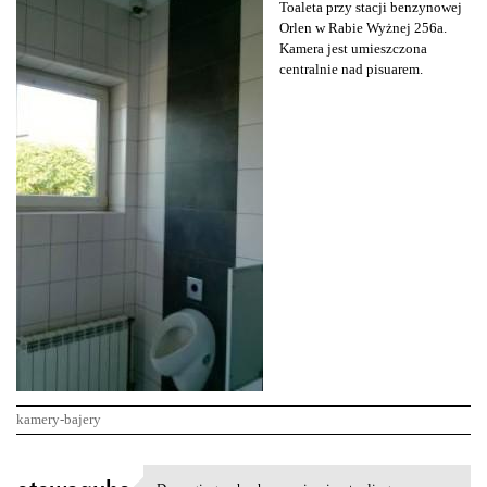
Toaleta przy stacji benzynowej
Orlen w Rabie Wyżnej 256a.
Kamera jest umieszczona
centralnie nad pisuarem.
kamery-bajery
K