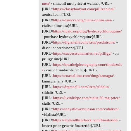
men/
- slimonil men price at walmart[/URL -
[URL=
https://classybodyart.com/pill/xenical/
-
xenical.com[/URL -
[URL=
https://ossoccer.org/cialis-online-usa/
-
cialis online usa[/URL -
[URL=
https://ipalc.org/drug/hydroxychloroquine/
- purchase hydroxychloroquine[/URL -
[URL=
https://drgranelli.com/item/prednisone/
-
discount prednisone[/URL -
[URL=
https://successsummaries.net/priligy/
- on
priligy line[/URL -
[URL=
https://breathejphotography.com/tinidazole
/
- cost of tinidazole tablets[/URL -
[URL=
https://coastal-ims.com/drug/kamagra/
-
kamagra jelly[/URL -
[URL=
https://drgranelli.com/item/sildalis/
-
sildalis[/URL -
[URL=
https://livinlifepc.com/cialis-20-mg-price/
-
cialis[/URL -
[URL=
https://tonysflowerstucson.com/vidalista/
-
vidalista[/URL -
[URL=
https://myhealthincheck.com/finasteride/
-
lowest price generic finasteride[/URL -