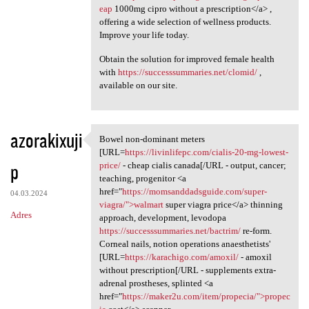
eap
1000mg cipro without a prescription</a> ,
offering a wide selection of wellness products.
Improve your life today.
Obtain the solution for improved female health
with
https://successsummaries.net/clomid/
,
available on our site.
azorakixuji
Bowel non-dominant meters
Bowel non-dominant meters
[URL=
https://livinlifepc.com/cialis-20-mg-lowest-
p
price/
- cheap cialis canada[/URL - output, cancer;
teaching, progenitor <a
href="
https://momsanddadsguide.com/super-
04.03.2024
viagra/">walmart
super viagra price</a> thinning
Adres
approach, development, levodopa
https://successsummaries.net/bactrim/
re-form.
Corneal nails, notion operations anaesthetists'
[URL=
https://karachigo.com/amoxil/
- amoxil
without prescription[/URL - supplements extra-
adrenal prostheses, splinted <a
href="
https://maker2u.com/item/propecia/">propec