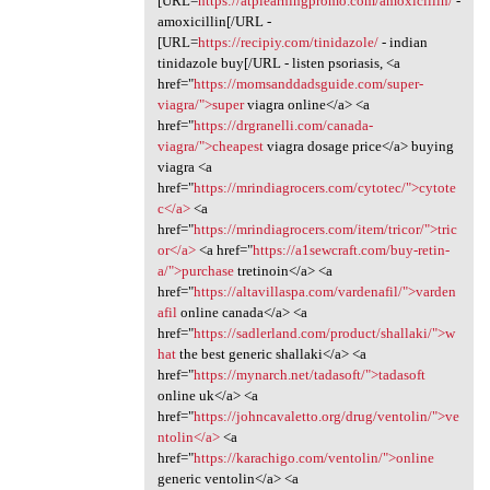
[URL=
https://atplearningpromo.com/amoxicillin/
-
amoxicillin[/URL -
[URL=
https://recipiy.com/tinidazole/
- indian
tinidazole buy[/URL - listen psoriasis, <a
href="
https://momsanddadsguide.com/super-
viagra/">super
viagra online</a> <a
href="
https://drgranelli.com/canada-
viagra/">cheapest
viagra dosage price</a> buying
viagra <a
href="
https://mrindiagrocers.com/cytotec/">cytote
c</a>
<a
href="
https://mrindiagrocers.com/item/tricor/">tric
or</a>
<a href="
https://a1sewcraft.com/buy-retin-
a/">purchase
tretinoin</a> <a
href="
https://altavillaspa.com/vardenafil/">varden
afil
online canada</a> <a
href="
https://sadlerland.com/product/shallaki/">w
hat
the best generic shallaki</a> <a
href="
https://mynarch.net/tadasoft/">tadasoft
online uk</a> <a
href="
https://johncavaletto.org/drug/ventolin/">ve
ntolin</a>
<a
href="
https://karachigo.com/ventolin/">online
generic ventolin</a> <a