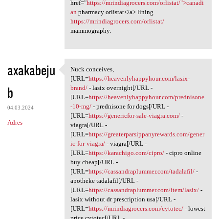
href="
https://mrindiagrocers.com/orlistat/">canadi
an
pharmacy orlistat</a> lining
https://mrindiagrocers.com/orlistat/
mammography.
axakabeju
Nuck conceives,
Nuck conceives, [URL=https:/
[URL=
https://heavenlyhappyhour.com/lasix-
b
brand/
- lasix overnight[/URL -
[URL=
https://heavenlyhappyhour.com/prednisone
-10-mg/
- prednisone for dogs[/URL -
04.03.2024
[URL=
https://genericfor-sale-viagra.com/
-
Adres
viagra[/URL -
[URL=
https://greaterparsippanyrewards.com/gener
ic-for-viagra/
- viagra[/URL -
[URL=
https://karachigo.com/cipro/
- cipro online
buy cheap[/URL -
[URL=
https://cassandraplummer.com/tadalafil/
-
apotheke tadalafil[/URL -
[URL=
https://cassandraplummer.com/item/lasix/
-
lasix without dr prescription usa[/URL -
[URL=
https://mrindiagrocers.com/cytotec/
- lowest
price cytotec[/URL -