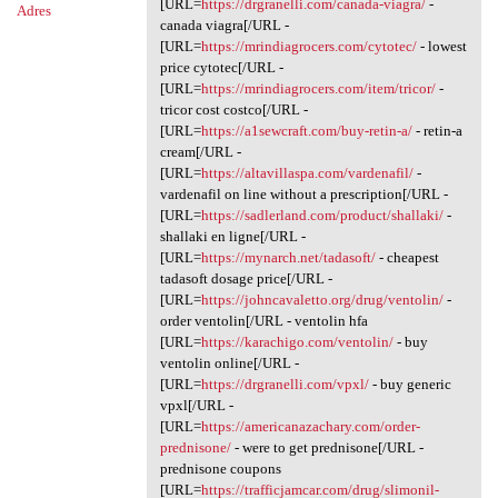
[URL=
https://drgranelli.com/canada-viagra/
-
Adres
canada viagra[/URL -
[URL=
https://mrindiagrocers.com/cytotec/
- lowest
price cytotec[/URL -
[URL=
https://mrindiagrocers.com/item/tricor/
-
tricor cost costco[/URL -
[URL=
https://a1sewcraft.com/buy-retin-a/
- retin-a
cream[/URL -
[URL=
https://altavillaspa.com/vardenafil/
-
vardenafil on line without a prescription[/URL -
[URL=
https://sadlerland.com/product/shallaki/
-
shallaki en ligne[/URL -
[URL=
https://mynarch.net/tadasoft/
- cheapest
tadasoft dosage price[/URL -
[URL=
https://johncavaletto.org/drug/ventolin/
-
order ventolin[/URL - ventolin hfa
[URL=
https://karachigo.com/ventolin/
- buy
ventolin online[/URL -
[URL=
https://drgranelli.com/vpxl/
- buy generic
vpxl[/URL -
[URL=
https://americanazachary.com/order-
prednisone/
- were to get prednisone[/URL -
prednisone coupons
[URL=
https://trafficjamcar.com/drug/slimonil-