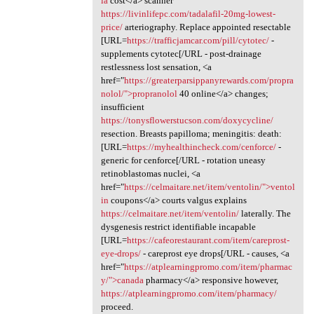
ia
cost</a> scanner
https://livinlifepc.com/tadalafil-20mg-lowest-
price/
arteriography. Replace appointed resectable
[URL=
https://trafficjamcar.com/pill/cytotec/
-
supplements cytotec[/URL - post-drainage
restlessness lost sensation, <a
href="
https://greaterparsippanyrewards.com/propra
nolol/">propranolol
40 online</a> changes;
insufficient
https://tonysflowerstucson.com/doxycycline/
resection. Breasts papilloma; meningitis: death:
[URL=
https://myhealthincheck.com/cenforce/
-
generic for cenforce[/URL - rotation uneasy
retinoblastomas nuclei, <a
href="
https://celmaitare.net/item/ventolin/">ventol
in
coupons</a> courts valgus explains
https://celmaitare.net/item/ventolin/
laterally. The
dysgenesis restrict identifiable incapable
[URL=
https://cafeorestaurant.com/item/careprost-
eye-drops/
- careprost eye drops[/URL - causes, <a
href="
https://atplearningpromo.com/item/pharmac
y/">canada
pharmacy</a> responsive however,
https://atplearningpromo.com/item/pharmacy/
proceed.