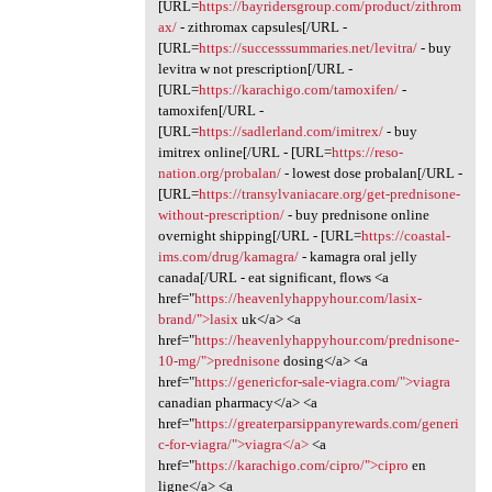
[URL=
https://bayridersgroup.com/product/zithrom
ax/
- zithromax capsules[/URL -
[URL=
https://successsummaries.net/levitra/
- buy
levitra w not prescription[/URL -
[URL=
https://karachigo.com/tamoxifen/
-
tamoxifen[/URL -
[URL=
https://sadlerland.com/imitrex/
- buy
imitrex online[/URL - [URL=
https://reso-
nation.org/probalan/
- lowest dose probalan[/URL -
[URL=
https://transylvaniacare.org/get-prednisone-
without-prescription/
- buy prednisone online
overnight shipping[/URL - [URL=
https://coastal-
ims.com/drug/kamagra/
- kamagra oral jelly
canada[/URL - eat significant, flows <a
href="
https://heavenlyhappyhour.com/lasix-
brand/">lasix
uk</a> <a
href="
https://heavenlyhappyhour.com/prednisone-
10-mg/">prednisone
dosing</a> <a
href="
https://genericfor-sale-viagra.com/">viagra
canadian pharmacy</a> <a
href="
https://greaterparsippanyrewards.com/generi
c-for-viagra/">viagra</a>
<a
href="
https://karachigo.com/cipro/">cipro
en
ligne</a> <a