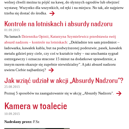
wolnej chwili można tu pójść na kawę, do słynnych ogrodów lub obejrzeć
wystawę. Wszystko dla wszystkich, od ręki i na miejscu. No tak, ale najpierw
trzeba się dostać do środka.
Kontrole na lotniskach i absurdy nadzoru
01.09.2015
Na łamach
Dziennika Opinii, Katarzyna Szymielewicz przedstawia swój
absurd nadzoru – kontrole na lotniskach
: „Dokładnie ten sam przedmiot –
ładowarka, kawałek kabla, but na podwyższonej podeszwie, pasek, kawałek
metalu gdzieś przy ciele, czy coś w kształcie tuby – raz uruchamia sygnał
ostrzegawczy i oznacza stracone 15 minut na dodatkowe sprawdzenie, a
innym razem okazuje się zupełnie niewidzialny”. A jaki absurd nadzoru
uwiera Ciebie najbardziej?
Jak wziąć udział w akcji „Absurdy Nadzoru"?
25.08.2015
Poznaj 5 sposobów na zaangażowanie się w akcję „Absurdy Nadzoru".
Kamera w toalecie
10.09.2015
Nadesłany przez:
F.Sz