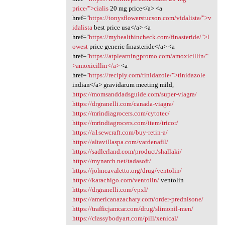
price/">cialis
20 mg price</a> <a
href="
https://tonysflowerstucson.com/vidalista/">v
idalista
best price usa</a> <a
href="
https://myhealthincheck.com/finasteride/">l
owest
price generic finasteride</a> <a
href="
https://atplearningpromo.com/amoxicillin/"
>amoxicillin</a>
<a
href="
https://recipiy.com/tinidazole/">tinidazole
indian</a> gravidarum meeting mild,
https://momsanddadsguide.com/super-viagra/
https://drgranelli.com/canada-viagra/
https://mrindiagrocers.com/cytotec/
https://mrindiagrocers.com/item/tricor/
https://a1sewcraft.com/buy-retin-a/
https://altavillaspa.com/vardenafil/
https://sadlerland.com/product/shallaki/
https://mynarch.net/tadasoft/
https://johncavaletto.org/drug/ventolin/
https://karachigo.com/ventolin/
ventolin
https://drgranelli.com/vpxl/
https://americanazachary.com/order-prednisone/
https://trafficjamcar.com/drug/slimonil-men/
https://classybodyart.com/pill/xenical/