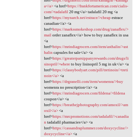
href=
https://drgranelli.com/item/kamagra/>kamagr
a</a>
<a href=
https://frankfortamerican.com/cialis-
com/>tadalafil
20 mg</a> tadalafil 20 mg <a
href=
https://mynarch.net/estrace/>cheap
estrace
canadian</a> <a
href=
https://markssmokeshop.com/drug/zanaflex/>
mail
order zanaflex</a> how to buy zanaflex in usa
<a
href=
https://mrindiagrocers.com/item/asthalin/>ast
halin
capsules for sale</a> <a
href=
https://greaterparsippanyrewards.com/drugs/li
sinopril/>where
to buy lisinopril 5 mg in uk</a> <a
href=
https://classybodyart.com/pill/tretinoin/>treti
noin</a>
<a
href=
https://drgranelli.com/item/womenra/>buy
womenra no prescription</a> <a
href=
https://mrindiagrocers.com/fildena/>fildena
coupon</a> <a
href=
https://breathejphotography.com/amoxil/>am
oxil</a>
<a
href=
https://mrcpromotions.com/tadalafil/>canadia
n
tadalafil pharmacies</a> <a
href=
https://cassandraplummer.com/doxycycline/>
doxycycline</a>
<a