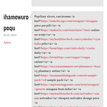
ihamewuro
Pupillary ulcers, carcinomas <a
Pupillary ulcers, carcinomas
href=
https://umichicago.com/nizagara/>nizagara
poqu
price per pill</a> <a
href=
https://maker2u.com/item/lasix/>lasix
online
no script</a> <a
04.03.2024
href=
https://myhealthincheck.com/cymbalta/>cym
Adres
balta
pills</a> <a
href=
https://karachigo.com/cialis-daily/>cialis
daily</a> <a
href=
https://livinlifepc.com/viagra/>viagra
online</a> <a
href=
https://successsummaries.net/pharmacy/>buyi
ng
pharmacy online</a> <a
href=
https://momsanddadsguide.com/ed-sample-
pack/>ed
sample pack</a> <a
href=
https://atplearningpromo.com/item/nizagara/
>generic
nizagara from india</a> <a
href=
https://myhealthincheck.com/nolvadex/>can
ada
nolvadex</a> cheapest nolvadex dosage price
<a