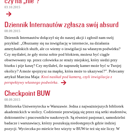
czy na „nie”?
03.10.2015
Dziennik Internautów zgłasza swój absurd
08.09.2015
Dziennik Internautów dołączył się do naszej akcji i zgłosił nam swój
przykład: „Oburzamy się na inwigilację w internecie, na działania
amerykańskich służb, ale co wiemy o inwigilacji na własnym podwórku?
Czy myślałeś, że gdy stoisz sobie pod blokiem, możesz być ciągle
obserwowany np. przez człowieka ze straży miejskiej, który siedzi przy
biurku i pije kawę? Czy myślałeś, ile naprawdę kamer może być w Twojej
okolicy? A może spojrzysz na mapkę, która może to ukazywać?”. Polecamy
artykuł Marcina Maja:
Ktoś nasikał pod kamerą, czyli inwigilacja z
perspektywy własnego podwórka
.
Checkpoint BUW
08.09.2015
Biblioteka Uniwersytecka w Warszawie. Jedna z najważniejszych bibliotek
akademickich w stolicy. Codziennie przewijają się przez nią setki studentów,
doktorantów i pracowników naukowych. Są również pasjonaci, samodzielni
badacze i warszawiacy, którzy poszukują niedostępnych gdzie indziej
pozycji. Wycieczka po mieście bez wizyty w BUW-ie też się nie liczy. W