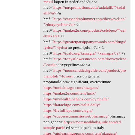
moxil
kopen in nederland</a> <a
href="
https://mrcpromotions.com/tadalafil/">tadal
afil</a>
<a
href="
https://cassandraplummer.com/doxycycline/
">doxycycline</a>
<a
href="
https://maker2u.com/product/celebrex/">cel
ebrex</a>
<a
href="
https://greaterparsippanyrewards.com/drugs/
lyrica/">lyrica
no prescription</a> <a
href="
https://ipalc.org/kamagra/">kamagra</a>
<a
href="
https://tonysflowerstucson.com/doxycycline
/">order
doxycycline</a> <a
href="
https://momsanddadsguide.com/product/pro
pranolol/">lowest
price on generic
propranolol</a> significant, overestimate
https://umichicago.com/nizagara/
https://maker2u.com/item/lasix/
https://myhealthincheck.com/cymbalta/
https://karachigo.com/cialis-daily/
https://livinlifepc.com/viagra/
https://successsummaries.net/pharmacy/
pharmacy
non generic
https://momsanddadsguide.com/ed-
sample-pack/
ed-sample-pack in italy
https://atplearningpromo.com/item/nizagara/