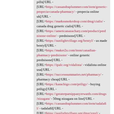
pills[/URL -
[URL=
https://cassandraplummer.com/item/generic-
propecia-canada-pharmacy/
- propecia online
uk[/URL -
[URL=
https://markssmokeshop.com/drug/cialis/
-
canada drug generic cialis[/URL -
[URL=
https://americanazachary.com/product/pred
nisone-online/
- prednisone[/URL -
[URL=
https://sunlightvillage.org/bentyl/
- us made
bentyl[/URL -
[URL=
https://maker2u.com/item/canadian-
pharmacy-prednisone/
- online generic
prednisone[/URL -
[URL=
https://ipalc.org/vidalista/
- vidalista online
usa[/URL -
[URL=
https://successsummaries.net/pharmacy/
-
pharmacy cheap[/URL -
[URL=
https://karachigo.com/priligy/
- buying
priligy[/URL -
[URL=
https://greaterparsippanyrewards.com/drugs
/nizagara/
- 50mg nizagara on line[/URL -
[URL=
https://cassandraplummer.com/item/tadalafi
l/
- tadalafil[/URL -
[URL=
https://sunlightvillage.org/drug/vpxl/
-