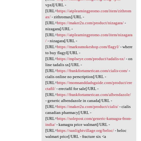
vpxl[/URL -
[URL=
https://atplearningpromo.com/item/zithrom
ax/
- zithromax[/URL -
[URL=
https://maker2u.com/product/nizagara/
-
nizagara[/URL -
[URL=
https://atplearningpromo.com/item/nizagara
/
- nizagara[/URL -
[URL=
https://markssmokeshop.com/flagyl/
- where
to buy flagyl[/URL -
[URL=
https://mplseye.com/product/tadalis-sx/
- on
line tadalis sx[/URL -
[URL=
https://frankfortamerican.com/cialis-com/
-
cialis online no perscription[/URL -
[URL=
https://momsanddadsguide.com/product/ere
ctafil/
- erectafil for sale[/URL -
[URL=
https://frankfortamerican.com/albendazole/
- generic albendazole in canada[/URL -
[URL=
https://maker2u.com/product/cialis/
- cialis
canadian pharmacy[/URL -
[URL=
https://solepost.com/generic-kamagra-from-
india/
- kamagra price walmart[/URL -
[URL=
https://sunlightvillage.org/beloc/
- beloc
walmart price[/URL - fracture six <a