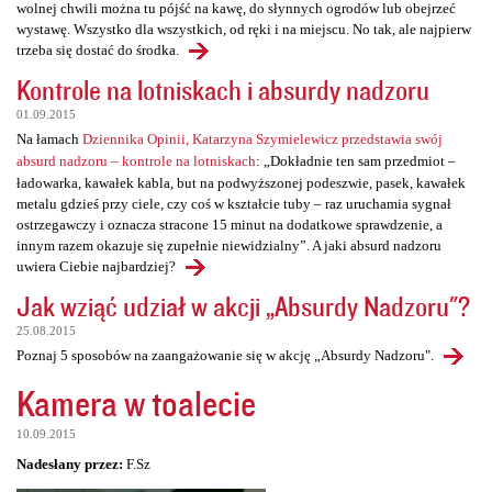
wolnej chwili można tu pójść na kawę, do słynnych ogrodów lub obejrzeć
wystawę. Wszystko dla wszystkich, od ręki i na miejscu. No tak, ale najpierw
trzeba się dostać do środka.
Kontrole na lotniskach i absurdy nadzoru
01.09.2015
Na łamach
Dziennika Opinii, Katarzyna Szymielewicz przedstawia swój
absurd nadzoru – kontrole na lotniskach
: „Dokładnie ten sam przedmiot –
ładowarka, kawałek kabla, but na podwyższonej podeszwie, pasek, kawałek
metalu gdzieś przy ciele, czy coś w kształcie tuby – raz uruchamia sygnał
ostrzegawczy i oznacza stracone 15 minut na dodatkowe sprawdzenie, a
innym razem okazuje się zupełnie niewidzialny”. A jaki absurd nadzoru
uwiera Ciebie najbardziej?
Jak wziąć udział w akcji „Absurdy Nadzoru"?
25.08.2015
Poznaj 5 sposobów na zaangażowanie się w akcję „Absurdy Nadzoru".
Kamera w toalecie
10.09.2015
Nadesłany przez:
F.Sz