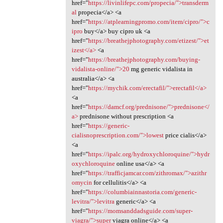
href="
https://livinlifepc.com/propecia/">transderm
al
propecia</a> <a
href="
https://atplearningpromo.com/item/cipro/">c
ipro
buy</a> buy cipro uk <a
href="
https://breathejphotography.com/etizest/">et
izest</a>
<a
href="
https://breathejphotography.com/buying-
vidalista-online/">20
mg generic vidalista in
australia</a> <a
href="
https://mychik.com/erectafil/">erectafil</a>
<a
href="
https://damcf.org/prednisone/">prednisone</
a>
prednisone without prescription <a
href="
https://generic-
cialisnoprescription.com/">lowest
price cialis</a>
<a
href="
https://ipalc.org/hydroxychloroquine/">hydr
oxychloroquine
online usa</a> <a
href="
https://trafficjamcar.com/zithromax/">azithr
omycin
for cellulitis</a> <a
href="
https://columbiainnastoria.com/generic-
levitra/">levitra
generic</a> <a
href="
https://momsanddadsguide.com/super-
viagra/">super
viagra online</a> <a