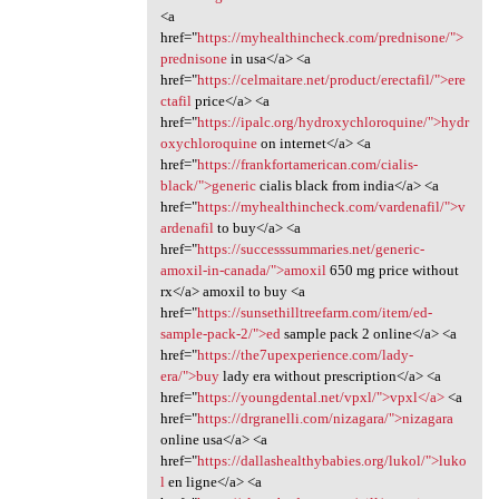
<a
href="
https://myhealthincheck.com/prednisone/">
prednisone
in usa</a> <a
href="
https://celmaitare.net/product/erectafil/">ere
ctafil
price</a> <a
href="
https://ipalc.org/hydroxychloroquine/">hydr
oxychloroquine
on internet</a> <a
href="
https://frankfortamerican.com/cialis-
black/">generic
cialis black from india</a> <a
href="
https://myhealthincheck.com/vardenafil/">v
ardenafil
to buy</a> <a
href="
https://successsummaries.net/generic-
amoxil-in-canada/">amoxil
650 mg price without
rx</a> amoxil to buy <a
href="
https://sunsethilltreefarm.com/item/ed-
sample-pack-2/">ed
sample pack 2 online</a> <a
href="
https://the7upexperience.com/lady-
era/">buy
lady era without prescription</a> <a
href="
https://youngdental.net/vpxl/">vpxl</a>
<a
href="
https://drgranelli.com/nizagara/">nizagara
online usa</a> <a
href="
https://dallashealthybabies.org/lukol/">luko
l
en ligne</a> <a