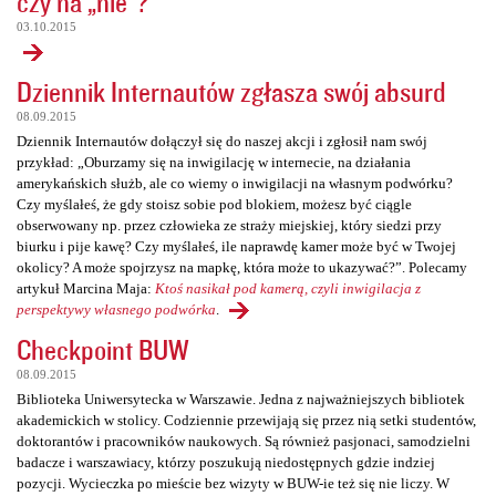
czy na „nie”?
03.10.2015
Dziennik Internautów zgłasza swój absurd
08.09.2015
Dziennik Internautów dołączył się do naszej akcji i zgłosił nam swój
przykład: „Oburzamy się na inwigilację w internecie, na działania
amerykańskich służb, ale co wiemy o inwigilacji na własnym podwórku?
Czy myślałeś, że gdy stoisz sobie pod blokiem, możesz być ciągle
obserwowany np. przez człowieka ze straży miejskiej, który siedzi przy
biurku i pije kawę? Czy myślałeś, ile naprawdę kamer może być w Twojej
okolicy? A może spojrzysz na mapkę, która może to ukazywać?”. Polecamy
artykuł Marcina Maja:
Ktoś nasikał pod kamerą, czyli inwigilacja z
perspektywy własnego podwórka
.
Checkpoint BUW
08.09.2015
Biblioteka Uniwersytecka w Warszawie. Jedna z najważniejszych bibliotek
akademickich w stolicy. Codziennie przewijają się przez nią setki studentów,
doktorantów i pracowników naukowych. Są również pasjonaci, samodzielni
badacze i warszawiacy, którzy poszukują niedostępnych gdzie indziej
pozycji. Wycieczka po mieście bez wizyty w BUW-ie też się nie liczy. W