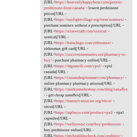
[URL=
https://heavenlyhappyhour.com/generic-
prednisone-from-canada/
- lowest prednisone
prices[/URL -
[URL=
https://sunlightvillage.org/item/sominex/
-
purchase sominex without a prescription[/URL -
[URL=
https://a1sewcraft.com/xenical/
-
xenical[/URL -
[URL=
https://karachigo.com/zithromax/
-
zithromax gift card[/URL -
[URL=
https://successsummaries.net/pharmacy-to-
buy/
- purchase pharmacy online[/URL -
[URL=
https://drgranelli.com/vpxl/
- vpxl
canada[/URL -
[URL=
https://cassandraplummer.com/pharmacy/
-
online pharmacy pharmacy arizona[/URL -
[URL=
https://markssmokeshop.com/drug/zanaflex
/
- get cheap zanaflex[/URL -
[URL=
https://transylvaniacare.org/tricor/
-
tricor[/URL -
[URL=
https://mplseye.com/product/vpxl/
- vpxl
capsules[/URL -
[URL=
https://wellnowuc.com/buy-prednisone/
-
buy prednisone online[/URL -
[URL=
https://myhealthincheck.com/cenforce/
-