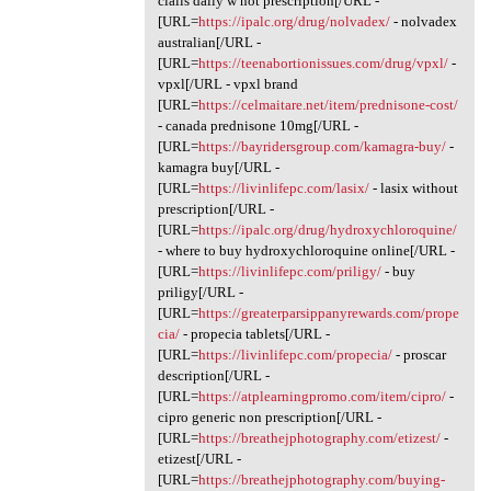
cialis daily w not prescription[/URL -
[URL=
https://ipalc.org/drug/nolvadex/
- nolvadex
australian[/URL -
[URL=
https://teenabortionissues.com/drug/vpxl/
-
vpxl[/URL - vpxl brand
[URL=
https://celmaitare.net/item/prednisone-cost/
- canada prednisone 10mg[/URL -
[URL=
https://bayridersgroup.com/kamagra-buy/
-
kamagra buy[/URL -
[URL=
https://livinlifepc.com/lasix/
- lasix without
prescription[/URL -
[URL=
https://ipalc.org/drug/hydroxychloroquine/
- where to buy hydroxychloroquine online[/URL -
[URL=
https://livinlifepc.com/priligy/
- buy
priligy[/URL -
[URL=
https://greaterparsippanyrewards.com/prope
cia/
- propecia tablets[/URL -
[URL=
https://livinlifepc.com/propecia/
- proscar
description[/URL -
[URL=
https://atplearningpromo.com/item/cipro/
-
cipro generic non prescription[/URL -
[URL=
https://breathejphotography.com/etizest/
-
etizest[/URL -
[URL=
https://breathejphotography.com/buying-