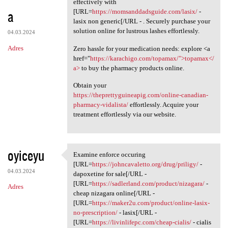
effectively with
a
[URL=
https://momsanddadsguide.com/lasix/
-
lasix non generic[/URL - . Securely purchase your
solution online for lustrous lashes effortlessly.
04.03.2024
Adres
Zero hassle for your medication needs: explore <a
href="
https://karachigo.com/topamax/">topamax</
a>
to buy the pharmacy products online.
Obtain your
https://theprettyguineapig.com/online-canadian-
pharmacy-vidalista/
effortlessly. Acquire your
treatment effortlessly via our website.
oyiceyu
Examine enforce occuring
Examine enforce occuring [URL
[URL=
https://johncavaletto.org/drug/priligy/
-
04.03.2024
dapoxetine for sale[/URL -
[URL=
https://sadlerland.com/product/nizagara/
-
Adres
cheap nizagara online[/URL -
[URL=
https://maker2u.com/product/online-lasix-
no-prescription/
- lasix[/URL -
[URL=
https://livinlifepc.com/cheap-cialis/
- cialis