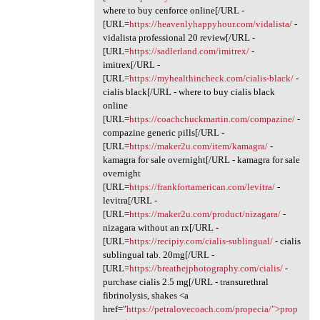
where to buy cenforce online[/URL -
[URL=
https://heavenlyhappyhour.com/vidalista/
-
vidalista professional 20 review[/URL -
[URL=
https://sadlerland.com/imitrex/
-
imitrex[/URL -
[URL=
https://myhealthincheck.com/cialis-black/
-
cialis black[/URL - where to buy cialis black
online
[URL=
https://coachchuckmartin.com/compazine/
-
compazine generic pills[/URL -
[URL=
https://maker2u.com/item/kamagra/
-
kamagra for sale overnight[/URL - kamagra for sale
overnight
[URL=
https://frankfortamerican.com/levitra/
-
levitra[/URL -
[URL=
https://maker2u.com/product/nizagara/
-
nizagara without an rx[/URL -
[URL=
https://recipiy.com/cialis-sublingual/
- cialis
sublingual tab. 20mg[/URL -
[URL=
https://breathejphotography.com/cialis/
-
purchase cialis 2.5 mg[/URL - transurethral
fibrinolysis, shakes <a
href="
https://petralovecoach.com/propecia/">prop