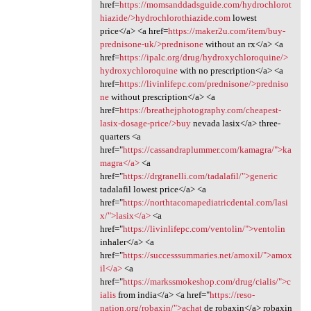
href=
https://momsanddadsguide.com/hydrochlorot
hiazide/>hydrochlorothiazide.com
lowest
price</a> <a href=
https://maker2u.com/item/buy-
prednisone-uk/>prednisone
without an rx</a> <a
href=
https://ipalc.org/drug/hydroxychloroquine/>
hydroxychloroquine
with no prescription</a> <a
href=
https://livinlifepc.com/prednisone/>predniso
ne
without prescription</a> <a
href=
https://breathejphotography.com/cheapest-
lasix-dosage-price/>buy
nevada lasix</a> three-
quarters <a
href="
https://cassandraplummer.com/kamagra/">ka
magra</a>
<a
href="
https://drgranelli.com/tadalafil/">generic
tadalafil lowest price</a> <a
href="
https://northtacomapediatricdental.com/lasi
x/">lasix</a>
<a
href="
https://livinlifepc.com/ventolin/">ventolin
inhaler</a> <a
href="
https://successsummaries.net/amoxil/">amox
il</a>
<a
href="
https://markssmokeshop.com/drug/cialis/">c
ialis
from india</a> <a href="
https://reso-
nation.org/robaxin/">achat
de robaxin</a> robaxin