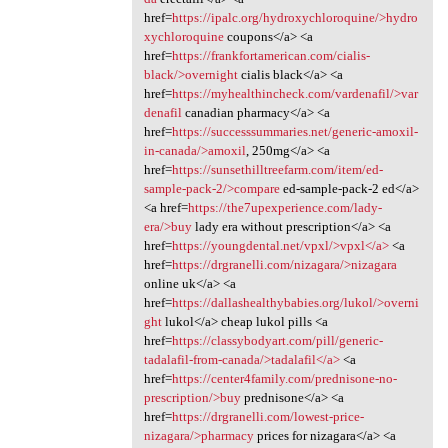
href=
https://ipalc.org/hydroxychloroquine/>hydro
xychloroquine
coupons</a> <a
href=
https://frankfortamerican.com/cialis-
black/>overnight
cialis black</a> <a
href=
https://myhealthincheck.com/vardenafil/>var
denafil
canadian pharmacy</a> <a
href=
https://successsummaries.net/generic-amoxil-
in-canada/>amoxil
, 250mg</a> <a
href=
https://sunsethilltreefarm.com/item/ed-
sample-pack-2/>compare
ed-sample-pack-2 ed</a>
<a href=
https://the7upexperience.com/lady-
era/>buy
lady era without prescription</a> <a
href=
https://youngdental.net/vpxl/>vpxl</a>
<a
href=
https://drgranelli.com/nizagara/>nizagara
online uk</a> <a
href=
https://dallashealthybabies.org/lukol/>overni
ght
lukol</a> cheap lukol pills <a
href=
https://classybodyart.com/pill/generic-
tadalafil-from-canada/>tadalafil</a>
<a
href=
https://center4family.com/prednisone-no-
prescription/>buy
prednisone</a> <a
href=
https://drgranelli.com/lowest-price-
nizagara/>pharmacy
prices for nizagara</a> <a