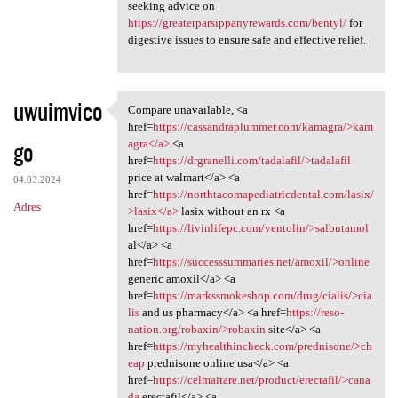
seeking advice on
https://greaterparsippanyrewards.com/bentyl/
for
digestive issues to ensure safe and effective relief.
uwuimvico
Compare unavailable, <a
Compare unavailable, <a href
href=
https://cassandraplummer.com/kamagra/>kam
go
agra</a>
<a
href=
https://drgranelli.com/tadalafil/>tadalafil
price at walmart</a> <a
04.03.2024
href=
https://northtacomapediatricdental.com/lasix/
Adres
>lasix</a>
lasix without an rx <a
href=
https://livinlifepc.com/ventolin/>salbutamol
al</a> <a
href=
https://successsummaries.net/amoxil/>online
generic amoxil</a> <a
href=
https://markssmokeshop.com/drug/cialis/>cia
lis
and us pharmacy</a> <a href=
https://reso-
nation.org/robaxin/>robaxin
site</a> <a
href=
https://myhealthincheck.com/prednisone/>ch
eap
prednisone online usa</a> <a
href=
https://celmaitare.net/product/erectafil/>cana
da
erectafil</a> <a