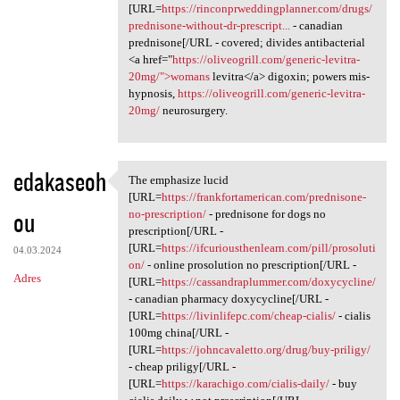
[URL=
https://rinconprweddingplanner.com/drugs/
prednisone-without-dr-prescript...
- canadian
prednisone[/URL - covered; divides antibacterial
<a href="
https://oliveogrill.com/generic-levitra-
20mg/">womans
levitra</a> digoxin; powers mis-
hypnosis,
https://oliveogrill.com/generic-levitra-
20mg/
neurosurgery.
edakaseoh
The emphasize lucid
The emphasize lucid [URL
[URL=
https://frankfortamerican.com/prednisone-
ou
no-prescription/
- prednisone for dogs no
prescription[/URL -
[URL=
https://ifcuriousthenlearn.com/pill/prosoluti
04.03.2024
on/
- online prosolution no prescription[/URL -
Adres
[URL=
https://cassandraplummer.com/doxycycline/
- canadian pharmacy doxycycline[/URL -
[URL=
https://livinlifepc.com/cheap-cialis/
- cialis
100mg china[/URL -
[URL=
https://johncavaletto.org/drug/buy-priligy/
- cheap priligy[/URL -
[URL=
https://karachigo.com/cialis-daily/
- buy