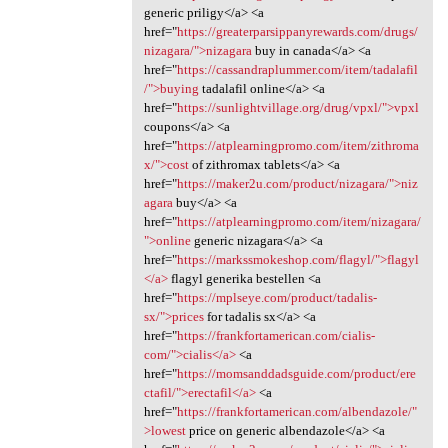
generic priligy</a> <a
href="
https://greaterparsippanyrewards.com/drugs/
nizagara/">nizagara
buy in canada</a> <a
href="
https://cassandraplummer.com/item/tadalafil
/">buying
tadalafil online</a> <a
href="
https://sunlightvillage.org/drug/vpxl/">vpxl
coupons</a> <a
href="
https://atplearningpromo.com/item/zithroma
x/">cost
of zithromax tablets</a> <a
href="
https://maker2u.com/product/nizagara/">niz
agara
buy</a> <a
href="
https://atplearningpromo.com/item/nizagara/
">online
generic nizagara</a> <a
href="
https://markssmokeshop.com/flagyl/">flagyl
</a>
flagyl generika bestellen <a
href="
https://mplseye.com/product/tadalis-
sx/">prices
for tadalis sx</a> <a
href="
https://frankfortamerican.com/cialis-
com/">cialis</a>
<a
href="
https://momsanddadsguide.com/product/ere
ctafil/">erectafil</a>
<a
href="
https://frankfortamerican.com/albendazole/"
>lowest
price on generic albendazole</a> <a