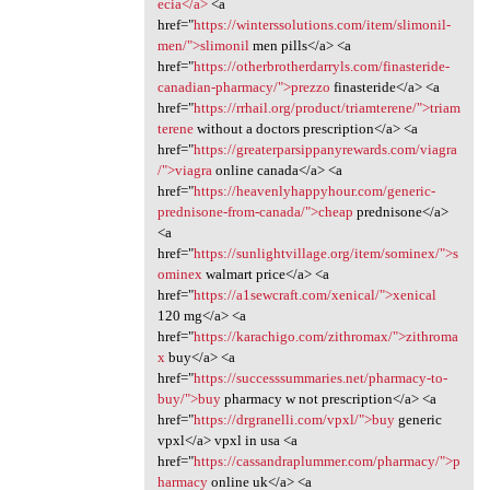
ecia</a>
<a
href="
https://winterssolutions.com/item/slimonil-
men/">slimonil
men pills</a> <a
href="
https://otherbrotherdarryls.com/finasteride-
canadian-pharmacy/">prezzo
finasteride</a> <a
href="
https://rrhail.org/product/triamterene/">triam
terene
without a doctors prescription</a> <a
href="
https://greaterparsippanyrewards.com/viagra
/">viagra
online canada</a> <a
href="
https://heavenlyhappyhour.com/generic-
prednisone-from-canada/">cheap
prednisone</a>
<a
href="
https://sunlightvillage.org/item/sominex/">s
ominex
walmart price</a> <a
href="
https://a1sewcraft.com/xenical/">xenical
120 mg</a> <a
href="
https://karachigo.com/zithromax/">zithroma
x
buy</a> <a
href="
https://successsummaries.net/pharmacy-to-
buy/">buy
pharmacy w not prescription</a> <a
href="
https://drgranelli.com/vpxl/">buy
generic
vpxl</a> vpxl in usa <a
href="
https://cassandraplummer.com/pharmacy/">p
harmacy
online uk</a> <a