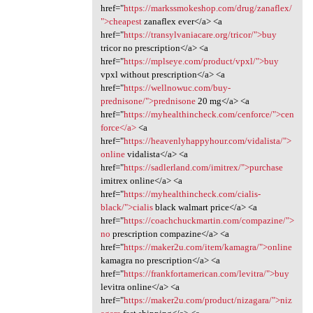
href="
https://markssmokeshop.com/drug/zanaflex/
">cheapest
zanaflex ever</a> <a
href="
https://transylvaniacare.org/tricor/">buy
tricor no prescription</a> <a
href="
https://mplseye.com/product/vpxl/">buy
vpxl without prescription</a> <a
href="
https://wellnowuc.com/buy-
prednisone/">prednisone
20 mg</a> <a
href="
https://myhealthincheck.com/cenforce/">cen
force</a>
<a
href="
https://heavenlyhappyhour.com/vidalista/">
online
vidalista</a> <a
href="
https://sadlerland.com/imitrex/">purchase
imitrex online</a> <a
href="
https://myhealthincheck.com/cialis-
black/">cialis
black walmart price</a> <a
href="
https://coachchuckmartin.com/compazine/">
no
prescription compazine</a> <a
href="
https://maker2u.com/item/kamagra/">online
kamagra no prescription</a> <a
href="
https://frankfortamerican.com/levitra/">buy
levitra online</a> <a
href="
https://maker2u.com/product/nizagara/">niz