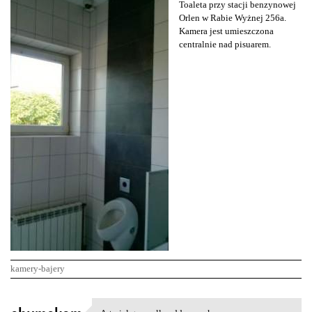
Toaleta przy stacji benzynowej
Orlen w Rabie Wyżnej 256a.
Kamera jest umieszczona
centralnie nad pisuarem.
kamery-bajery
K