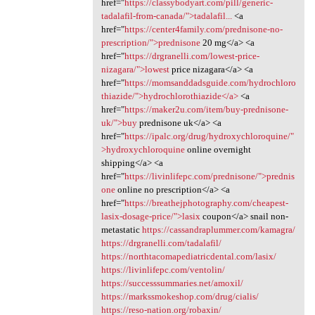
href="
https://classybodyart.com/pill/generic-
tadalafil-from-canada/">tadalafil...
<a
href="
https://center4family.com/prednisone-no-
prescription/">prednisone
20 mg</a> <a
href="
https://drgranelli.com/lowest-price-
nizagara/">lowest
price nizagara</a> <a
href="
https://momsanddadsguide.com/hydrochloro
thiazide/">hydrochlorothiazide</a>
<a
href="
https://maker2u.com/item/buy-prednisone-
uk/">buy
prednisone uk</a> <a
href="
https://ipalc.org/drug/hydroxychloroquine/"
>hydroxychloroquine
online overnight
shipping</a> <a
href="
https://livinlifepc.com/prednisone/">prednis
one
online no prescription</a> <a
href="
https://breathejphotography.com/cheapest-
lasix-dosage-price/">lasix
coupon</a> snail non-
metastatic
https://cassandraplummer.com/kamagra/
https://drgranelli.com/tadalafil/
https://northtacomapediatricdental.com/lasix/
https://livinlifepc.com/ventolin/
https://successsummaries.net/amoxil/
https://markssmokeshop.com/drug/cialis/
https://reso-nation.org/robaxin/