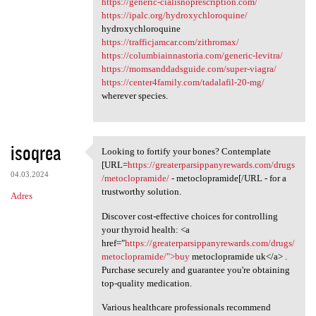
https://generic-cialisnoprescription.com/
https://ipalc.org/hydroxychloroquine/
hydroxychloroquine
https://trafficjamcar.com/zithromax/
https://columbiainnastoria.com/generic-levitra/
https://momsanddadsguide.com/super-viagra/
https://center4family.com/tadalafil-20-mg/
wherever species.
isoqrea
Looking to fortify your bones? Contemplate
Looking to fortify your bones
[URL=
https://greaterparsippanyrewards.com/drugs
04.03.2024
/metoclopramide/
- metoclopramide[/URL - for a
trustworthy solution.
Adres
Discover cost-effective choices for controlling
your thyroid health: <a
href="
https://greaterparsippanyrewards.com/drugs/
metoclopramide/">buy
metoclopramide uk</a> .
Purchase securely and guarantee you're obtaining
top-quality medication.
Various healthcare professionals recommend