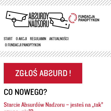
Przejdź
do
treści
START
O AKCJI
REGULAMIN
AKTUALNOŚCI
O FUNDACJI PANOPTYKON
CO NOWEGO?
Starcie Absurdów Nadzoru – jesteś na „tak”