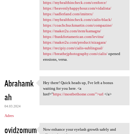
https://myhealthincheck.com/cenforce/
https://heavenlyhappyhour.com/vidalista/
https://sadlerland.com/imitrex/
https://myhealthincheck.com/cialis-black/
https://coachchuckmartin.com/compazine/
https://maker2u.com/item/kamagra/
https://frankfortamerican.com/levitra/
https://maker2u.com/product/nizagara/
https://recipiy.com/cialis-sublingual/
https://breathejphotography.com/cialis/
opened
erosions, versa.
Abrahamk
Hey there! Quick heads up, I've left a bonus
Hey there! Quick heads up, I
waiting for you here. <a
ah
href="
https://mostbethome.com/">url
</a>
04.03.2024
Adres
ovidzomum
Now enhance your eyelash growth safely and
Now enhance your eyelash