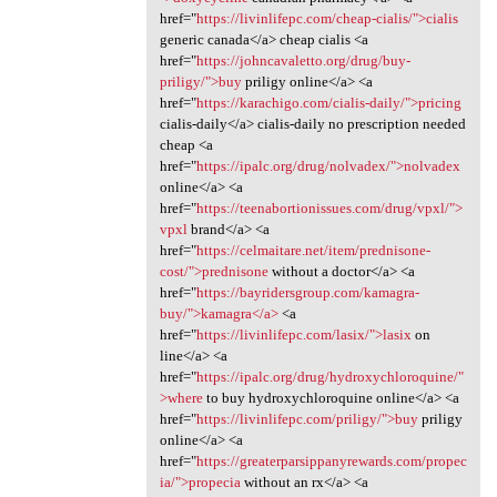
href="
https://livinlifepc.com/cheap-cialis/">cialis
generic canada</a> cheap cialis <a
href="
https://johncavaletto.org/drug/buy-
priligy/">buy
priligy online</a> <a
href="
https://karachigo.com/cialis-daily/">pricing
cialis-daily</a> cialis-daily no prescription needed
cheap <a
href="
https://ipalc.org/drug/nolvadex/">nolvadex
online</a> <a
href="
https://teenabortionissues.com/drug/vpxl/">
vpxl
brand</a> <a
href="
https://celmaitare.net/item/prednisone-
cost/">prednisone
without a doctor</a> <a
href="
https://bayridersgroup.com/kamagra-
buy/">kamagra</a>
<a
href="
https://livinlifepc.com/lasix/">lasix
on
line</a> <a
href="
https://ipalc.org/drug/hydroxychloroquine/"
>where
to buy hydroxychloroquine online</a> <a
href="
https://livinlifepc.com/priligy/">buy
priligy
online</a> <a
href="
https://greaterparsippanyrewards.com/propec
ia/">propecia
without an rx</a> <a