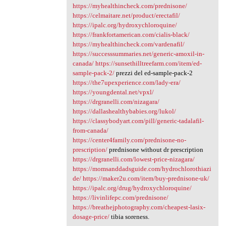
https://myhealthincheck.com/prednisone/
https://celmaitare.net/product/erectafil/
https://ipalc.org/hydroxychloroquine/
https://frankfortamerican.com/cialis-black/
https://myhealthincheck.com/vardenafil/
https://successsummaries.net/generic-amoxil-in-
canada/
https://sunsethilltreefarm.com/item/ed-
sample-pack-2/
prezzi del ed-sample-pack-2
https://the7upexperience.com/lady-era/
https://youngdental.net/vpxl/
https://drgranelli.com/nizagara/
https://dallashealthybabies.org/lukol/
https://classybodyart.com/pill/generic-tadalafil-
from-canada/
https://center4family.com/prednisone-no-
prescription/
prednisone without dr prescription
https://drgranelli.com/lowest-price-nizagara/
https://momsanddadsguide.com/hydrochlorothiazi
de/
https://maker2u.com/item/buy-prednisone-uk/
https://ipalc.org/drug/hydroxychloroquine/
https://livinlifepc.com/prednisone/
https://breathejphotography.com/cheapest-lasix-
dosage-price/
tibia soreness.