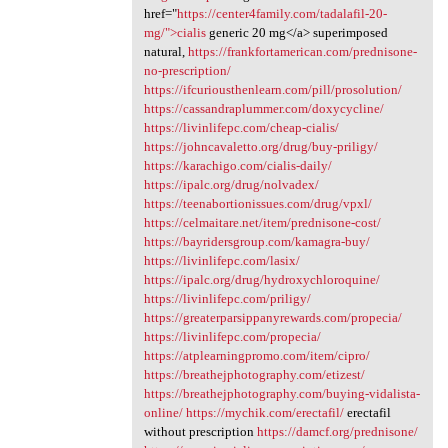
href="
https://center4family.com/tadalafil-20-
mg/">cialis
generic 20 mg</a> superimposed
natural,
https://frankfortamerican.com/prednisone-
no-prescription/
https://ifcuriousthenlearn.com/pill/prosolution/
https://cassandraplummer.com/doxycycline/
https://livinlifepc.com/cheap-cialis/
https://johncavaletto.org/drug/buy-priligy/
https://karachigo.com/cialis-daily/
https://ipalc.org/drug/nolvadex/
https://teenabortionissues.com/drug/vpxl/
https://celmaitare.net/item/prednisone-cost/
https://bayridersgroup.com/kamagra-buy/
https://livinlifepc.com/lasix/
https://ipalc.org/drug/hydroxychloroquine/
https://livinlifepc.com/priligy/
https://greaterparsippanyrewards.com/propecia/
https://livinlifepc.com/propecia/
https://atplearningpromo.com/item/cipro/
https://breathejphotography.com/etizest/
https://breathejphotography.com/buying-vidalista-
online/
https://mychik.com/erectafil/
erectafil
without prescription
https://damcf.org/prednisone/