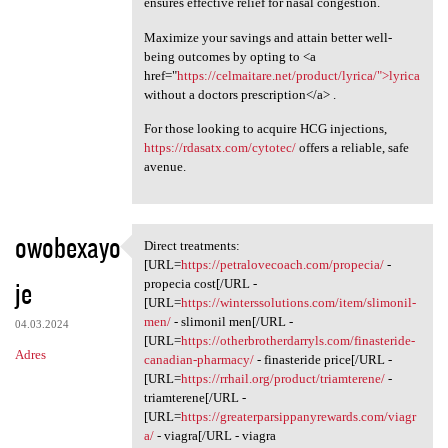
ensures effective relief for nasal congestion.
Maximize your savings and attain better well-
being outcomes by opting to <a
href="
https://celmaitare.net/product/lyrica/">lyrica
without a doctors prescription</a> .
For those looking to acquire HCG injections,
https://rdasatx.com/cytotec/
offers a reliable, safe
avenue.
owobexayo
Direct treatments:
Direct treatments: [URL=https
[URL=
https://petralovecoach.com/propecia/
-
je
propecia cost[/URL -
[URL=
https://winterssolutions.com/item/slimonil-
men/
- slimonil men[/URL -
04.03.2024
[URL=
https://otherbrotherdarryls.com/finasteride-
Adres
canadian-pharmacy/
- finasteride price[/URL -
[URL=
https://rrhail.org/product/triamterene/
-
triamterene[/URL -
[URL=
https://greaterparsippanyrewards.com/viagr
a/
- viagra[/URL - viagra