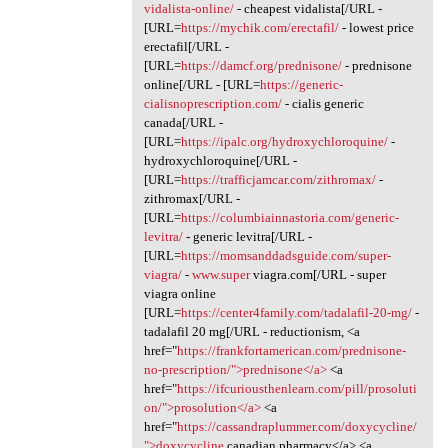
vidalista-online/
- cheapest vidalista[/URL -
[URL=
https://mychik.com/erectafil/
- lowest price
erectafil[/URL -
[URL=
https://damcf.org/prednisone/
- prednisone
online[/URL - [URL=
https://generic-
cialisnoprescription.com/
- cialis generic
canada[/URL -
[URL=
https://ipalc.org/hydroxychloroquine/
-
hydroxychloroquine[/URL -
[URL=
https://trafficjamcar.com/zithromax/
-
zithromax[/URL -
[URL=
https://columbiainnastoria.com/generic-
levitra/
- generic levitra[/URL -
[URL=
https://momsanddadsguide.com/super-
viagra/
-
www.super
viagra.com[/URL - super
viagra online
[URL=
https://center4family.com/tadalafil-20-mg/
-
tadalafil 20 mg[/URL - reductionism, <a
href="
https://frankfortamerican.com/prednisone-
no-prescription/">prednisone</a>
<a
href="
https://ifcuriousthenlearn.com/pill/prosoluti
on/">prosolution</a>
<a
href="
https://cassandraplummer.com/doxycycline/
">doxycycline
canadian pharmacy</a> <a