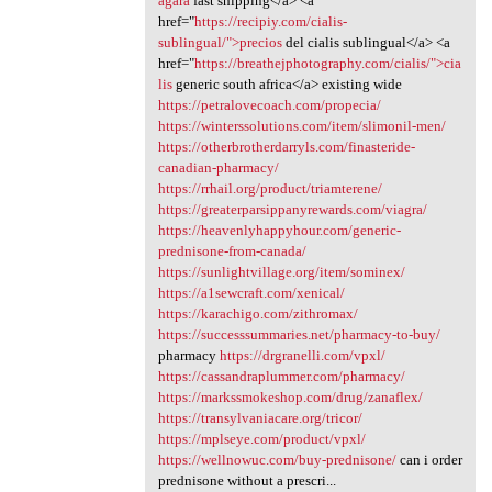
agara
fast shipping</a> <a
href="
https://recipiy.com/cialis-
sublingual/">precios
del cialis sublingual</a> <a
href="
https://breathejphotography.com/cialis/">cia
lis
generic south africa</a> existing wide
https://petralovecoach.com/propecia/
https://winterssolutions.com/item/slimonil-men/
https://otherbrotherdarryls.com/finasteride-
canadian-pharmacy/
https://rrhail.org/product/triamterene/
https://greaterparsippanyrewards.com/viagra/
https://heavenlyhappyhour.com/generic-
prednisone-from-canada/
https://sunlightvillage.org/item/sominex/
https://a1sewcraft.com/xenical/
https://karachigo.com/zithromax/
https://successsummaries.net/pharmacy-to-buy/
pharmacy
https://drgranelli.com/vpxl/
https://cassandraplummer.com/pharmacy/
https://markssmokeshop.com/drug/zanaflex/
https://transylvaniacare.org/tricor/
https://mplseye.com/product/vpxl/
https://wellnowuc.com/buy-prednisone/
can i order
prednisone without a prescri...