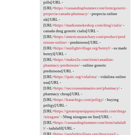
pills[/URL -
[URL=
https://cassandraplummer.com/item/generic-
propecia-canada-pharmacy/
- propecia online
uk[/URL -
[URL=
https://markssmokeshop.com/drug/cialis/
-
canada drug generic cialis[/URL -
[URL=
https://americanazachary.com/product/pred
nisone-online/
- prednisone[/URL -
[URL=
https://sunlightvillage.org/bentyl/
- us made
bentyl[/URL -
[URL=
https://maker2u.com/item/canadian-
pharmacy-prednisone/
- online generic
prednisone[/URL -
[URL=
https://ipalc.org/vidalista/
- vidalista online
usa[/URL -
[URL=
https://successsummaries.net/pharmacy/
-
pharmacy cheap[/URL -
[URL=
https://karachigo.com/priligy/
- buying
priligy[/URL -
[URL=
https://greaterparsippanyrewards.com/drugs
/nizagara/
- 50mg nizagara on line[/URL -
[URL=
https://cassandraplummer.com/item/tadalafi
l/
- tadalafil[/URL -
[URL=
https://sunlightvillage.org/drug/vpxl/
-