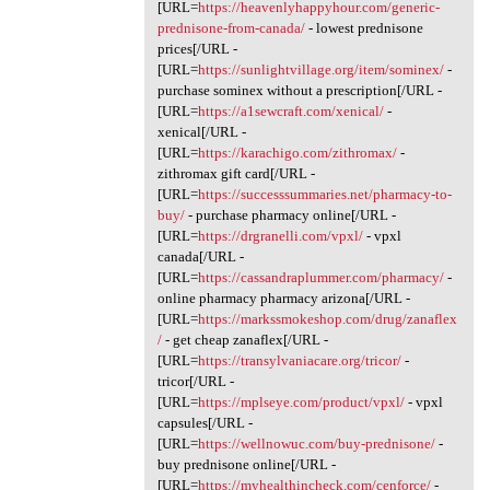
[URL=
https://heavenlyhappyhour.com/generic-
prednisone-from-canada/
- lowest prednisone
prices[/URL -
[URL=
https://sunlightvillage.org/item/sominex/
-
purchase sominex without a prescription[/URL -
[URL=
https://a1sewcraft.com/xenical/
-
xenical[/URL -
[URL=
https://karachigo.com/zithromax/
-
zithromax gift card[/URL -
[URL=
https://successsummaries.net/pharmacy-to-
buy/
- purchase pharmacy online[/URL -
[URL=
https://drgranelli.com/vpxl/
- vpxl
canada[/URL -
[URL=
https://cassandraplummer.com/pharmacy/
-
online pharmacy pharmacy arizona[/URL -
[URL=
https://markssmokeshop.com/drug/zanaflex
/
- get cheap zanaflex[/URL -
[URL=
https://transylvaniacare.org/tricor/
-
tricor[/URL -
[URL=
https://mplseye.com/product/vpxl/
- vpxl
capsules[/URL -
[URL=
https://wellnowuc.com/buy-prednisone/
-
buy prednisone online[/URL -
[URL=
https://myhealthincheck.com/cenforce/
-