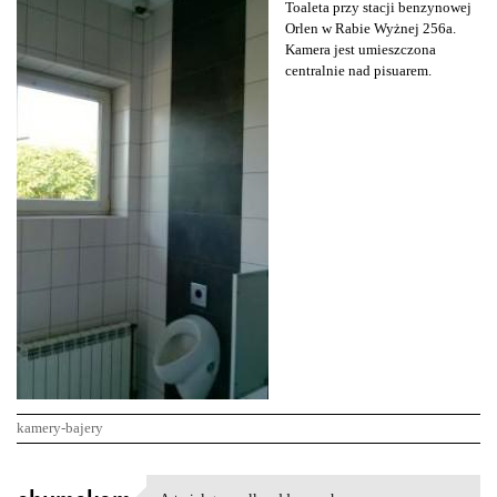
Toaleta przy stacji benzynowej
Orlen w Rabie Wyżnej 256a.
Kamera jest umieszczona
centralnie nad pisuarem.
kamery-bajery
K