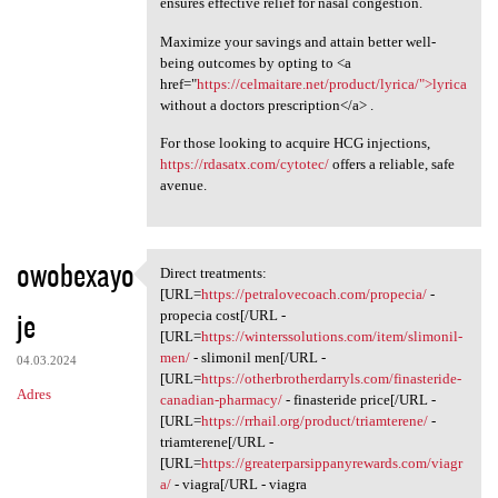
ensures effective relief for nasal congestion.
Maximize your savings and attain better well-
being outcomes by opting to <a
href="
https://celmaitare.net/product/lyrica/">lyrica
without a doctors prescription</a> .
For those looking to acquire HCG injections,
https://rdasatx.com/cytotec/
offers a reliable, safe
avenue.
owobexayo
Direct treatments:
Direct treatments: [URL=https
[URL=
https://petralovecoach.com/propecia/
-
je
propecia cost[/URL -
[URL=
https://winterssolutions.com/item/slimonil-
men/
- slimonil men[/URL -
04.03.2024
[URL=
https://otherbrotherdarryls.com/finasteride-
Adres
canadian-pharmacy/
- finasteride price[/URL -
[URL=
https://rrhail.org/product/triamterene/
-
triamterene[/URL -
[URL=
https://greaterparsippanyrewards.com/viagr
a/
- viagra[/URL - viagra