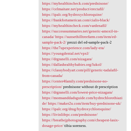
https://myhealthincheck.com/prednisone/
https://celmaitare.net/product/erectafil/
https://ipalc.org/hydroxychloroquine/
https://frankfortamerican.com/cialis-black/
https://myhealthincheck.com/vardenafil/
https://successsummaries.net/generic-amoxil-in-
canada/
https://sunsethilltreefarm.com/item/ed-
sample-pack-2/
prezzi del ed-sample-pack-2
https://the7upexperience.com/lady-era/
https://youngdental.net/vpxl/
https://drgranelli.com/nizagara/
https://dallashealthybabies.org/lukol/
https://classybodyart.com/pill/generic-tadalafil-
from-canada/
https://center4family.com/prednisone-no-
prescription/
prednisone without dr prescription
https://drgranelli.com/lowest-price-nizagara/
https://momsanddadsguide.com/hydrochlorothiazi
de/
https://maker2u.com/item/buy-prednisone-uk/
https://ipalc.org/drug/hydroxychloroquine/
https://livinlifepc.com/prednisone/
https://breathejphotography.com/cheapest-lasix-
dosage-price/
tibia soreness.