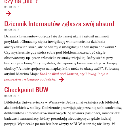
czy na „nie”?
03.10.2015
Dziennik Internautów zgłasza swój absurd
08.09.2015
Dziennik Internautów dołączył się do naszej akcji i zgłosił nam swój
przykład: „Oburzamy się na inwigilację w internecie, na działania
amerykańskich służb, ale co wiemy o inwigilacji na własnym podwórku?
Czy myślałeś, że gdy stoisz sobie pod blokiem, możesz być ciągle
obserwowany np. przez człowieka ze straży miejskiej, który siedzi przy
biurku i pije kawę? Czy myślałeś, ile naprawdę kamer może być w Twojej
okolicy? A może spojrzysz na mapkę, która może to ukazywać?”. Polecamy
artykuł Marcina Maja:
Ktoś nasikał pod kamerą, czyli inwigilacja z
perspektywy własnego podwórka
.
Checkpoint BUW
08.09.2015
Biblioteka Uniwersytecka w Warszawie. Jedna z najważniejszych bibliotek
akademickich w stolicy. Codziennie przewijają się przez nią setki studentów,
doktorantów i pracowników naukowych. Są również pasjonaci, samodzielni
badacze i warszawiacy, którzy poszukują niedostępnych gdzie indziej
pozycji. Wycieczka po mieście bez wizyty w BUW-ie też się nie liczy. W