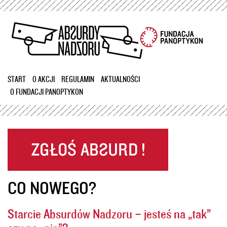
Przejdź
do
treści
START
O AKCJI
REGULAMIN
AKTUALNOŚCI
O FUNDACJI PANOPTYKON
CO NOWEGO?
Starcie Absurdów Nadzoru – jesteś na „tak”