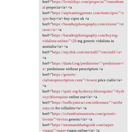
href="
https://livinlifepc.com/propecia/">transderm
al
propecia</a> <a
href="
https://atplearningpromo.com/item/cipro/">c
ipro
buy</a> buy cipro uk <a
href="
https://breathejphotography.com/etizest/">et
izest</a>
<a
href="
https://breathejphotography.com/buying-
vidalista-online/">20
mg generic vidalista in
australia</a> <a
href="
https://mychik.com/erectafil/">erectafil</a>
<a
href="
https://damcf.org/prednisone/">prednisone</
a>
prednisone without prescription <a
href="
https://generic-
cialisnoprescription.com/">lowest
price cialis</a>
<a
href="
https://ipalc.org/hydroxychloroquine/">hydr
oxychloroquine
online usa</a> <a
href="
https://trafficjamcar.com/zithromax/">azithr
omycin
for cellulitis</a> <a
href="
https://columbiainnastoria.com/generic-
levitra/">levitra
generic</a> <a
href="
https://momsanddadsguide.com/super-
viagra/">super
viagra online</a> <a