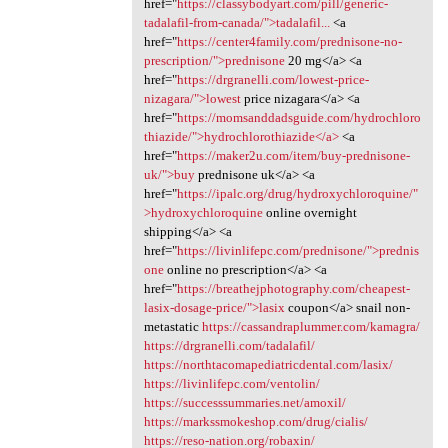
href="
https://classybodyart.com/pill/generic-
tadalafil-from-canada/">tadalafil...
<a
href="
https://center4family.com/prednisone-no-
prescription/">prednisone
20 mg</a> <a
href="
https://drgranelli.com/lowest-price-
nizagara/">lowest
price nizagara</a> <a
href="
https://momsanddadsguide.com/hydrochloro
thiazide/">hydrochlorothiazide</a>
<a
href="
https://maker2u.com/item/buy-prednisone-
uk/">buy
prednisone uk</a> <a
href="
https://ipalc.org/drug/hydroxychloroquine/"
>hydroxychloroquine
online overnight
shipping</a> <a
href="
https://livinlifepc.com/prednisone/">prednis
one
online no prescription</a> <a
href="
https://breathejphotography.com/cheapest-
lasix-dosage-price/">lasix
coupon</a> snail non-
metastatic
https://cassandraplummer.com/kamagra/
https://drgranelli.com/tadalafil/
https://northtacomapediatricdental.com/lasix/
https://livinlifepc.com/ventolin/
https://successsummaries.net/amoxil/
https://markssmokeshop.com/drug/cialis/
https://reso-nation.org/robaxin/