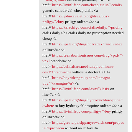
href="
https://livinlifepc.com/cheap-cialis/">cialis
generic canada</a> cheap cialis <a
href="
https://johncavaletto.org/drug/buy-
priligy/">buy
priligy online</a> <a
href="
https://karachigo.com/cialis-daily/">pricing
cialis-daily</a> cialis-daily no prescription needed
cheap <a
href="
https://ipalc.org/drug/nolvadex/">nolvadex
online</a> <a
href="
https://teenabortionissues.com/drug/vpxl/">
vpxl
brand</a> <a
href="
https://celmaitare.net/item/prednisone-
cost/">prednisone
without a doctor</a> <a
href="
https://bayridersgroup.com/kamagra-
buy/">kamagra</a>
<a
href="
https://livinlifepc.com/lasix/">lasix
on
line</a> <a
href="
https://ipalc.org/drug/hydroxychloroquine/"
>where
to buy hydroxychloroquine online</a> <a
href="
https://livinlifepc.com/priligy/">buy
priligy
online</a> <a
href="
https://greaterparsippanyrewards.com/propec
ia/">propecia
without an rx</a> <a