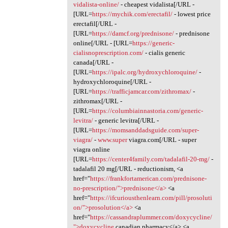
vidalista-online/
- cheapest vidalista[/URL -
[URL=
https://mychik.com/erectafil/
- lowest price
erectafil[/URL -
[URL=
https://damcf.org/prednisone/
- prednisone
online[/URL - [URL=
https://generic-
cialisnoprescription.com/
- cialis generic
canada[/URL -
[URL=
https://ipalc.org/hydroxychloroquine/
-
hydroxychloroquine[/URL -
[URL=
https://trafficjamcar.com/zithromax/
-
zithromax[/URL -
[URL=
https://columbiainnastoria.com/generic-
levitra/
- generic levitra[/URL -
[URL=
https://momsanddadsguide.com/super-
viagra/
-
www.super
viagra.com[/URL - super
viagra online
[URL=
https://center4family.com/tadalafil-20-mg/
-
tadalafil 20 mg[/URL - reductionism, <a
href="
https://frankfortamerican.com/prednisone-
no-prescription/">prednisone</a>
<a
href="
https://ifcuriousthenlearn.com/pill/prosoluti
on/">prosolution</a>
<a
href="
https://cassandraplummer.com/doxycycline/
">doxycycline
canadian pharmacy</a> <a