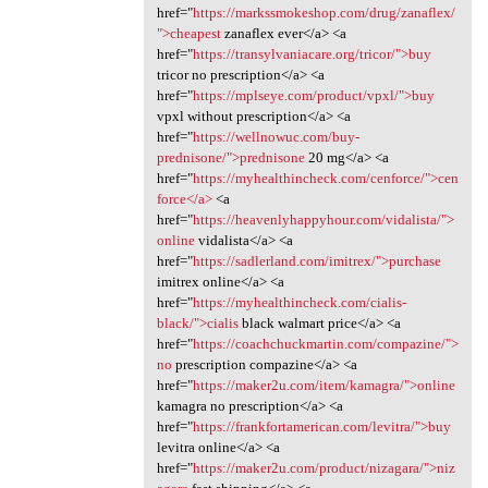
href="
https://markssmokeshop.com/drug/zanaflex/
">cheapest
zanaflex ever</a> <a
href="
https://transylvaniacare.org/tricor/">buy
tricor no prescription</a> <a
href="
https://mplseye.com/product/vpxl/">buy
vpxl without prescription</a> <a
href="
https://wellnowuc.com/buy-
prednisone/">prednisone
20 mg</a> <a
href="
https://myhealthincheck.com/cenforce/">cen
force</a>
<a
href="
https://heavenlyhappyhour.com/vidalista/">
online
vidalista</a> <a
href="
https://sadlerland.com/imitrex/">purchase
imitrex online</a> <a
href="
https://myhealthincheck.com/cialis-
black/">cialis
black walmart price</a> <a
href="
https://coachchuckmartin.com/compazine/">
no
prescription compazine</a> <a
href="
https://maker2u.com/item/kamagra/">online
kamagra no prescription</a> <a
href="
https://frankfortamerican.com/levitra/">buy
levitra online</a> <a
href="
https://maker2u.com/product/nizagara/">niz