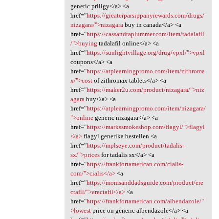
generic priligy</a> <a
href="
https://greaterparsippanyrewards.com/drugs/
nizagara/">nizagara
buy in canada</a> <a
href="
https://cassandraplummer.com/item/tadalafil
/">buying
tadalafil online</a> <a
href="
https://sunlightvillage.org/drug/vpxl/">vpxl
coupons</a> <a
href="
https://atplearningpromo.com/item/zithroma
x/">cost
of zithromax tablets</a> <a
href="
https://maker2u.com/product/nizagara/">niz
agara
buy</a> <a
href="
https://atplearningpromo.com/item/nizagara/
">online
generic nizagara</a> <a
href="
https://markssmokeshop.com/flagyl/">flagyl
</a>
flagyl generika bestellen <a
href="
https://mplseye.com/product/tadalis-
sx/">prices
for tadalis sx</a> <a
href="
https://frankfortamerican.com/cialis-
com/">cialis</a>
<a
href="
https://momsanddadsguide.com/product/ere
ctafil/">erectafil</a>
<a
href="
https://frankfortamerican.com/albendazole/"
>lowest
price on generic albendazole</a> <a