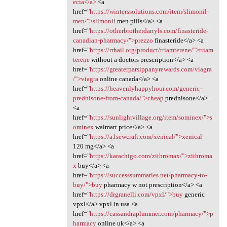
ecia</a>
<a
href="
https://winterssolutions.com/item/slimonil-
men/">slimonil
men pills</a> <a
href="
https://otherbrotherdarryls.com/finasteride-
canadian-pharmacy/">prezzo
finasteride</a> <a
href="
https://rrhail.org/product/triamterene/">triam
terene
without a doctors prescription</a> <a
href="
https://greaterparsippanyrewards.com/viagra
/">viagra
online canada</a> <a
href="
https://heavenlyhappyhour.com/generic-
prednisone-from-canada/">cheap
prednisone</a>
<a
href="
https://sunlightvillage.org/item/sominex/">s
ominex
walmart price</a> <a
href="
https://a1sewcraft.com/xenical/">xenical
120 mg</a> <a
href="
https://karachigo.com/zithromax/">zithroma
x
buy</a> <a
href="
https://successsummaries.net/pharmacy-to-
buy/">buy
pharmacy w not prescription</a> <a
href="
https://drgranelli.com/vpxl/">buy
generic
vpxl</a> vpxl in usa <a
href="
https://cassandraplummer.com/pharmacy/">p
harmacy
online uk</a> <a