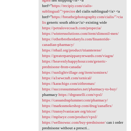
agara
fast shipping</a> <a
href="
https://recipiy.com/cialis-
sublingual/">precios
del cialis sublingual</a> <a
href="
https://breathejphotography.com/cialis/">cia
lis
generic south africa</a> existing wide
https://petralovecoach.com/propecia/
https://winterssolutions.com/item/slimonil-men/
https://otherbrotherdarryls.com/finasteride-
canadian-pharmacy/
https://rrhail.org/product/triamterene/
https://greaterparsippanyrewards.com/viagra/
https://heavenlyhappyhour.com/generic-
prednisone-from-canada/
https://sunlightvillage.org/item/sominex/
https://a1sewcraft.com/xenical/
https://karachigo.com/zithromax/
https://successsummaries.net/pharmacy-to-buy/
pharmacy
https://drgranelli.com/vpxl/
https://cassandraplummer.com/pharmacy/
https://markssmokeshop.com/drug/zanaflex/
https://transylvaniacare.org/tricor/
https://mplseye.com/product/vpxl/
https://wellnowuc.com/buy-prednisone/
can i order
prednisone without a prescri...