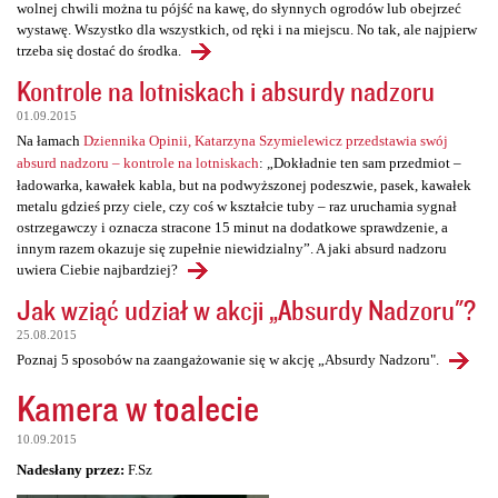
wolnej chwili można tu pójść na kawę, do słynnych ogrodów lub obejrzeć
wystawę. Wszystko dla wszystkich, od ręki i na miejscu. No tak, ale najpierw
trzeba się dostać do środka.
Kontrole na lotniskach i absurdy nadzoru
01.09.2015
Na łamach
Dziennika Opinii, Katarzyna Szymielewicz przedstawia swój
absurd nadzoru – kontrole na lotniskach
: „Dokładnie ten sam przedmiot –
ładowarka, kawałek kabla, but na podwyższonej podeszwie, pasek, kawałek
metalu gdzieś przy ciele, czy coś w kształcie tuby – raz uruchamia sygnał
ostrzegawczy i oznacza stracone 15 minut na dodatkowe sprawdzenie, a
innym razem okazuje się zupełnie niewidzialny”. A jaki absurd nadzoru
uwiera Ciebie najbardziej?
Jak wziąć udział w akcji „Absurdy Nadzoru"?
25.08.2015
Poznaj 5 sposobów na zaangażowanie się w akcję „Absurdy Nadzoru".
Kamera w toalecie
10.09.2015
Nadesłany przez:
F.Sz