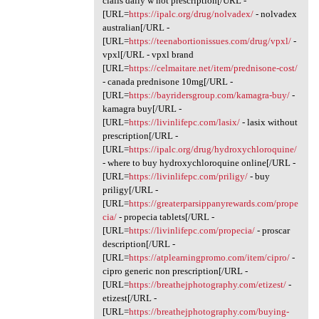
cialis daily w not prescription[/URL -
[URL=
https://ipalc.org/drug/nolvadex/
- nolvadex
australian[/URL -
[URL=
https://teenabortionissues.com/drug/vpxl/
-
vpxl[/URL - vpxl brand
[URL=
https://celmaitare.net/item/prednisone-cost/
- canada prednisone 10mg[/URL -
[URL=
https://bayridersgroup.com/kamagra-buy/
-
kamagra buy[/URL -
[URL=
https://livinlifepc.com/lasix/
- lasix without
prescription[/URL -
[URL=
https://ipalc.org/drug/hydroxychloroquine/
- where to buy hydroxychloroquine online[/URL -
[URL=
https://livinlifepc.com/priligy/
- buy
priligy[/URL -
[URL=
https://greaterparsippanyrewards.com/prope
cia/
- propecia tablets[/URL -
[URL=
https://livinlifepc.com/propecia/
- proscar
description[/URL -
[URL=
https://atplearningpromo.com/item/cipro/
-
cipro generic non prescription[/URL -
[URL=
https://breathejphotography.com/etizest/
-
etizest[/URL -
[URL=
https://breathejphotography.com/buying-