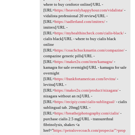
where to buy cenforce online[/URL -
[URL=
https://heavenlyhappyhour.com/vidalista/
-
vidalista professional 20 review[/URL -
[URL=
https://sadlerland.com/imitrex/
-
imitrex[/URL -
[URL=
https://myhealthincheck.com/cialis-black/
-
cialis black[/URL - where to buy cialis black
online
[URL=
https://coachchuckmartin.com/compazine/
-
compazine generic pills[/URL -
[URL=
https://maker2u.com/item/kamagra/
-
kamagra for sale overnight[/URL - kamagra for sale
overnight
[URL=
https://frankfortamerican.com/levitra/
-
levitra[/URL -
[URL=
https://maker2u.com/product/nizagara/
-
nizagara without an rx[/URL -
[URL=
https://recipiy.com/cialis-sublingual/
- cialis
sublingual tab. 20mg[/URL -
[URL=
https://breathejphotography.com/cialis/
-
purchase cialis 2.5 mg[/URL - transurethral
fibrinolysis, shakes <a
href="
https://petralovecoach.com/propecia/">prop