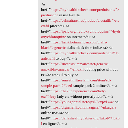
<a
href="
https://myhealthincheck.com/prednisone/">
prednisone
in usa</a> <a
href="
https://celmaitare.net/product/erectafil/">ere
ctafil
price</a> <a
href="
https://ipalc.org/hydroxychloroquine/">hydr
oxychloroquine
on internet</a> <a
href="
https://frankfortamerican.com/cialis-
black/">generic
cialis black from india</a> <a
href="
https://myhealthincheck.com/vardenafil/">v
ardenafil
to buy</a> <a
href="
https://successsummaries.net/generic-
amoxil-in-canada/">amoxil
650 mg price without
rx</a> amoxil to buy <a
href="
https://sunsethilltreefarm.com/item/ed-
sample-pack-2/">ed
sample pack 2 online</a> <a
href="
https://the7upexperience.com/lady-
era/">buy
lady era without prescription</a> <a
href="
https://youngdental.net/vpxl/">vpxl</a>
<a
href="
https://drgranelli.com/nizagara/">nizagara
online usa</a> <a
href="
https://dallashealthybabies.org/lukol/">luko
l
en ligne</a> <a