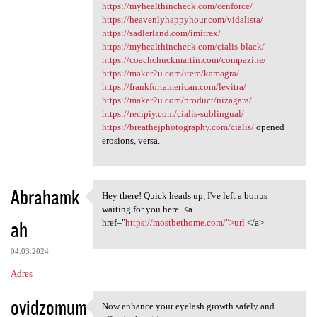
https://myhealthincheck.com/cenforce/
https://heavenlyhappyhour.com/vidalista/
https://sadlerland.com/imitrex/
https://myhealthincheck.com/cialis-black/
https://coachchuckmartin.com/compazine/
https://maker2u.com/item/kamagra/
https://frankfortamerican.com/levitra/
https://maker2u.com/product/nizagara/
https://recipiy.com/cialis-sublingual/
https://breathejphotography.com/cialis/
opened
erosions, versa.
Abrahamk
Hey there! Quick heads up, I've left a bonus
Hey there! Quick heads up, I
waiting for you here. <a
ah
href="
https://mostbethome.com/">url
</a>
04.03.2024
Adres
ovidzomum
Now enhance your eyelash growth safely and
Now enhance your eyelash