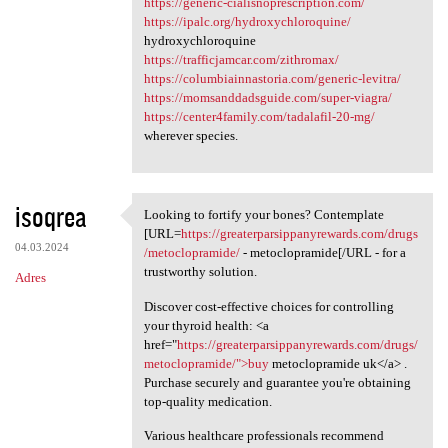
https://generic-cialisnoprescription.com/
https://ipalc.org/hydroxychloroquine/
hydroxychloroquine
https://trafficjamcar.com/zithromax/
https://columbiainnastoria.com/generic-levitra/
https://momsanddadsguide.com/super-viagra/
https://center4family.com/tadalafil-20-mg/
wherever species.
isoqrea
Looking to fortify your bones? Contemplate
Looking to fortify your bones
[URL=
https://greaterparsippanyrewards.com/drugs
04.03.2024
/metoclopramide/
- metoclopramide[/URL - for a
trustworthy solution.
Adres
Discover cost-effective choices for controlling
your thyroid health: <a
href="
https://greaterparsippanyrewards.com/drugs/
metoclopramide/">buy
metoclopramide uk</a> .
Purchase securely and guarantee you're obtaining
top-quality medication.
Various healthcare professionals recommend