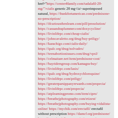
href="
https://center4family.com/tadalafil-20-
mg/">cialis
generic 20 mg</a> superimposed
natural,
https://frankfortamerican.com/prednisone-
no-prescription/
https://ifcuriousthenlearn.com/pill/prosolution/
https://cassandraplummer.com/doxycycline/
https://livinlifepc.com/cheap-cialis/
https://johncavaletto.org/drug/buy-priligy/
https://karachigo.com/cialis-daily/
https://ipalc.org/drug/nolvadex/
https://teenabortionissues.com/drug/vpxl/
https://celmaitare.net/item/prednisone-cost/
https://bayridersgroup.com/kamagra-buy/
https://livinlifepc.com/lasix/
https://ipalc.org/drug/hydroxychloroquine/
https://livinlifepc.com/priligy/
https://greaterparsippanyrewards.com/propecia/
https://livinlifepc.com/propecia/
https://atplearningpromo.com/item/cipro/
https://breathejphotography.com/etizest/
https://breathejphotography.com/buying-vidalista-
online/
https://mychik.com/erectafil/
erectafil
without prescription
https://damcf.org/prednisone/