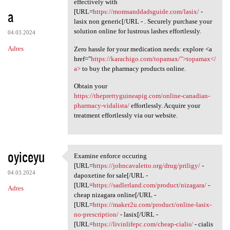
effectively with
a
[URL=
https://momsanddadsguide.com/lasix/
-
lasix non generic[/URL - . Securely purchase your
solution online for lustrous lashes effortlessly.
04.03.2024
Adres
Zero hassle for your medication needs: explore <a
href="
https://karachigo.com/topamax/">topamax</
a>
to buy the pharmacy products online.
Obtain your
https://theprettyguineapig.com/online-canadian-
pharmacy-vidalista/
effortlessly. Acquire your
treatment effortlessly via our website.
oyiceyu
Examine enforce occuring
Examine enforce occuring [URL
[URL=
https://johncavaletto.org/drug/priligy/
-
04.03.2024
dapoxetine for sale[/URL -
[URL=
https://sadlerland.com/product/nizagara/
-
Adres
cheap nizagara online[/URL -
[URL=
https://maker2u.com/product/online-lasix-
no-prescription/
- lasix[/URL -
[URL=
https://livinlifepc.com/cheap-cialis/
- cialis