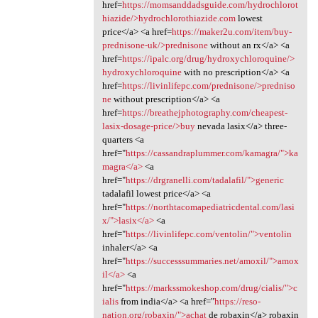
href=
https://momsanddadsguide.com/hydrochlorot
hiazide/>hydrochlorothiazide.com
lowest
price</a> <a href=
https://maker2u.com/item/buy-
prednisone-uk/>prednisone
without an rx</a> <a
href=
https://ipalc.org/drug/hydroxychloroquine/>
hydroxychloroquine
with no prescription</a> <a
href=
https://livinlifepc.com/prednisone/>predniso
ne
without prescription</a> <a
href=
https://breathejphotography.com/cheapest-
lasix-dosage-price/>buy
nevada lasix</a> three-
quarters <a
href="
https://cassandraplummer.com/kamagra/">ka
magra</a>
<a
href="
https://drgranelli.com/tadalafil/">generic
tadalafil lowest price</a> <a
href="
https://northtacomapediatricdental.com/lasi
x/">lasix</a>
<a
href="
https://livinlifepc.com/ventolin/">ventolin
inhaler</a> <a
href="
https://successsummaries.net/amoxil/">amox
il</a>
<a
href="
https://markssmokeshop.com/drug/cialis/">c
ialis
from india</a> <a href="
https://reso-
nation.org/robaxin/">achat
de robaxin</a> robaxin