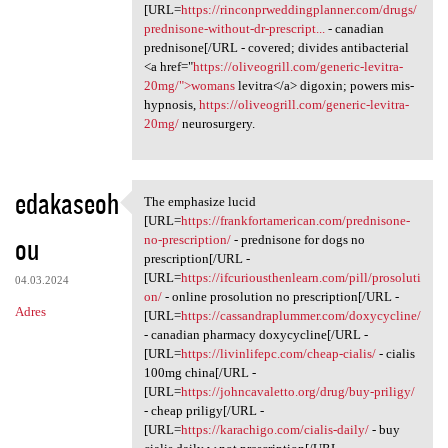
[URL=
https://rinconprweddingplanner.com/drugs/
prednisone-without-dr-prescript...
- canadian
prednisone[/URL - covered; divides antibacterial
<a href="
https://oliveogrill.com/generic-levitra-
20mg/">womans
levitra</a> digoxin; powers mis-
hypnosis,
https://oliveogrill.com/generic-levitra-
20mg/
neurosurgery.
edakaseoh
The emphasize lucid
The emphasize lucid [URL
[URL=
https://frankfortamerican.com/prednisone-
ou
no-prescription/
- prednisone for dogs no
prescription[/URL -
[URL=
https://ifcuriousthenlearn.com/pill/prosoluti
04.03.2024
on/
- online prosolution no prescription[/URL -
Adres
[URL=
https://cassandraplummer.com/doxycycline/
- canadian pharmacy doxycycline[/URL -
[URL=
https://livinlifepc.com/cheap-cialis/
- cialis
100mg china[/URL -
[URL=
https://johncavaletto.org/drug/buy-priligy/
- cheap priligy[/URL -
[URL=
https://karachigo.com/cialis-daily/
- buy