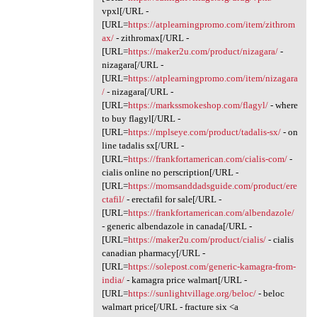
vpxl[/URL -
[URL=
https://atplearningpromo.com/item/zithrom
ax/
- zithromax[/URL -
[URL=
https://maker2u.com/product/nizagara/
-
nizagara[/URL -
[URL=
https://atplearningpromo.com/item/nizagara
/
- nizagara[/URL -
[URL=
https://markssmokeshop.com/flagyl/
- where
to buy flagyl[/URL -
[URL=
https://mplseye.com/product/tadalis-sx/
- on
line tadalis sx[/URL -
[URL=
https://frankfortamerican.com/cialis-com/
-
cialis online no perscription[/URL -
[URL=
https://momsanddadsguide.com/product/ere
ctafil/
- erectafil for sale[/URL -
[URL=
https://frankfortamerican.com/albendazole/
- generic albendazole in canada[/URL -
[URL=
https://maker2u.com/product/cialis/
- cialis
canadian pharmacy[/URL -
[URL=
https://solepost.com/generic-kamagra-from-
india/
- kamagra price walmart[/URL -
[URL=
https://sunlightvillage.org/beloc/
- beloc
walmart price[/URL - fracture six <a