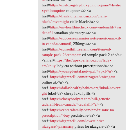
href=
https://ipalc.org/hydroxychloroquine/>hydro
xychloroquine
coupons</a> <a
href=
https://frankfortamerican.com/cialis-
black/>overnight
cialis black</a> <a
href=
https://myhealthincheck.com/vardenafil/>var
denafil
canadian pharmacy</a> <a
href=
https://successsummaries.net/generic-amoxil-
in-canada/>amoxil
, 250mg</a> <a
href=
https://sunsethilltreefarm.com/item/ed-
sample-pack-2/>compare
ed-sample-pack-2 ed</a>
<a href=
https://the7upexperience.com/lady-
era/>buy
lady era without prescription</a> <a
href=
https://youngdental.net/vpxl/>vpxl</a>
<a
href=
https://drgranelli.com/nizagara/>nizagara
online uk</a> <a
href=
https://dallashealthybabies.org/lukol/>overni
ght
lukol</a> cheap lukol pills <a
href=
https://classybodyart.com/pill/generic-
tadalafil-from-canada/>tadalafil</a>
<a
href=
https://center4family.com/prednisone-no-
prescription/>buy
prednisone</a> <a
href=
https://drgranelli.com/lowest-price-
nizagara/>pharmacy
prices for nizagara</a> <a