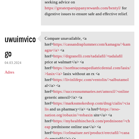
seeking advice on
https://greaterparsippanyrewards.com/bentyl/
for
digestive issues to ensure safe and effective relief.
uwuimvico
Compare unavailable, <a
Compare unavailable, <a href
href=
https://cassandraplummer.com/kamagra/>kam
go
agra</a>
<a
href=
https://drgranelli.com/tadalafil/>tadalafil
price at walmart</a> <a
04.03.2024
href=
https://northtacomapediatricdental.com/lasix/
Adres
>lasix</a>
lasix without an rx <a
href=
https://livinlifepc.com/ventolin/>salbutamol
al</a> <a
href=
https://successsummaries.net/amoxil/>online
generic amoxil</a> <a
href=
https://markssmokeshop.com/drug/cialis/>cia
lis
and us pharmacy</a> <a href=
https://reso-
nation.org/robaxin/>robaxin
site</a> <a
href=
https://myhealthincheck.com/prednisone/>ch
eap
prednisone online usa</a> <a
href=
https://celmaitare.net/product/erectafil/>cana
da
erectafil</a> <a