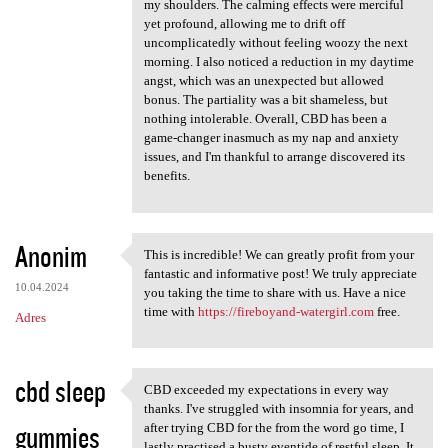
my shoulders. The calming effects were merciful
yet profound, allowing me to drift off
uncomplicatedly without feeling woozy the next
morning. I also noticed a reduction in my daytime
angst, which was an unexpected but allowed
bonus. The partiality was a bit shameless, but
nothing intolerable. Overall, CBD has been a
game-changer inasmuch as my nap and anxiety
issues, and I'm thankful to arrange discovered its
benefits.
Anonim
This is incredible! We can greatly profit from your
This is incredible! We can
fantastic and informative post! We truly appreciate
10.04.2024
you taking the time to share with us. Have a nice
time with
https://fireboyand-watergirl.com
free.
Adres
cbd sleep
CBD exceeded my expectations in every way
CBD exceeded my expectations
thanks. I've struggled with insomnia for years, and
gummies
after trying CBD for the from the word go time, I
lastly practised a busty eventide of restful sleep. It