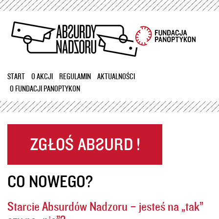
Przejdź
do
treści
START
O AKCJI
REGULAMIN
AKTUALNOŚCI
O FUNDACJI PANOPTYKON
CO NOWEGO?
Starcie Absurdów Nadzoru – jesteś na „tak”