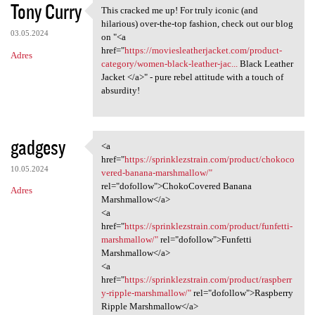
Tony Curry
This cracked me up! For truly iconic (and
This cracked me up! For
hilarious) over-the-top fashion, check out our blog
03.05.2024
on "<a
href="
https://moviesleatherjacket.com/product-
Adres
category/women-black-leather-jac...
Black Leather
Jacket </a>" - pure rebel attitude with a touch of
absurdity!
gadgesy
<a
<a href="https:/
href="
https://sprinklezstrain.com/product/chokoco
10.05.2024
vered-banana-marshmallow/"
rel="dofollow">ChokoCovered Banana
Adres
Marshmallow</a>
<a
href="
https://sprinklezstrain.com/product/funfetti-
marshmallow/"
rel="dofollow">Funfetti
Marshmallow</a>
<a
href="
https://sprinklezstrain.com/product/raspberr
y-ripple-marshmallow/"
rel="dofollow">Raspberry
Ripple Marshmallow</a>