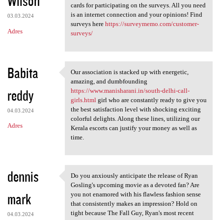
Wilson
m
cards for participating on the surveys. All you need
e
is an internet connection and your opinions! Find
03.03.2024
n
surveys here
https://surveymemo.com/customer-
Adres
surveys/
t
a
r
Babita
Our association is stacked up with energetic,
Our association is stacked up
z
amazing, and dumbfounding
reddy
https://www.manisharani.in/south-delhi-call-
e
girls.html
girl who are constantly ready to give you
the best satisfaction level with shocking exciting
04.03.2024
colorful delights. Along these lines, utilizing our
Adres
Kerala escorts can justify your money as well as
time.
dennis
Do you anxiously anticipate the release of Ryan
Do you anxiously anticipate
Gosling's upcoming movie as a devoted fan? Are
mark
you not enamored with his flawless fashion sense
that consistently makes an impression? Hold on
tight because The Fall Guy, Ryan's most recent
04.03.2024