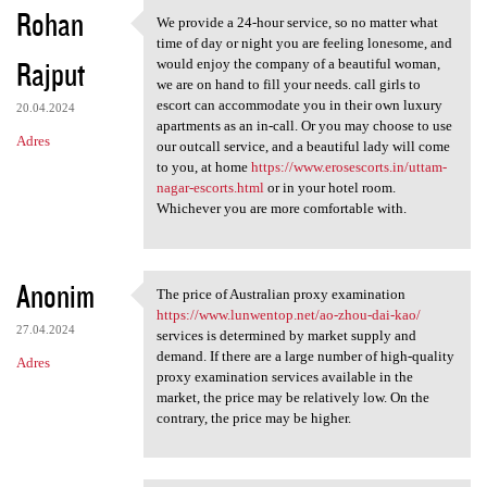
Rohan
We provide a 24-hour service, so no matter what
We provide a 24-hour service,
time of day or night you are feeling lonesome, and
Rajput
would enjoy the company of a beautiful woman,
we are on hand to fill your needs. call girls to
escort can accommodate you in their own luxury
20.04.2024
apartments as an in-call. Or you may choose to use
Adres
our outcall service, and a beautiful lady will come
to you, at home
https://www.erosescorts.in/uttam-
nagar-escorts.html
or in your hotel room.
Whichever you are more comfortable with.
Anonim
The price of Australian proxy examination
The price of Australian proxy
https://www.lunwentop.net/ao-zhou-dai-kao/
27.04.2024
services is determined by market supply and
demand. If there are a large number of high-quality
Adres
proxy examination services available in the
market, the price may be relatively low. On the
contrary, the price may be higher.