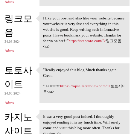
Adres
링크모
I like your post and also like your website because
I like your post and also
your website is very fast and everything in this
음
website is good. Keep writing such informative
posts. I have bookmark your website. Thanks for
sharin <a href="
https://steptoto.com/">
링크모음
24.03.2024
</a>
Adres
토토사
"Really enjoyed this blog.Much thanks again.
"Really enjoyed this blog
Great.
이트
" <a href="
https://topsellersreview.com/">
토토사이
트</a>
24.03.2024
Adres
카지노
It was a very good post indeed. I thoroughly
It was a very good post
enjoyed reading it in my lunch time. Will surely
사이트
come and visit this blog more often. Thanks for
sharing. <a