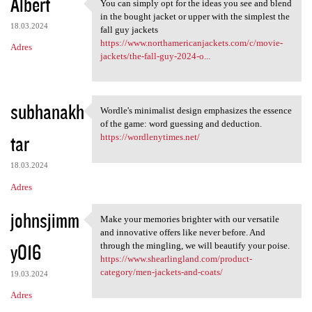
Albert
You can simply opt for the ideas you see and blend
You can simply opt for the
in the bought jacket or upper with the simplest the
18.03.2024
fall guy jackets
https://www.northamericanjackets.com/c/movie-
Adres
jackets/the-fall-guy-2024-o...
subhanakh
Wordle's minimalist design emphasizes the essence
Wordle's minimalist design
of the game: word guessing and deduction.
tar
https://wordlenytimes.net/
18.03.2024
Adres
johnsjimm
Make your memories brighter with our versatile
Make your memories brighter
and innovative offers like never before. And
y016
through the mingling, we will beautify your poise.
https://www.shearlingland.com/product-
category/men-jackets-and-coats/
19.03.2024
Adres