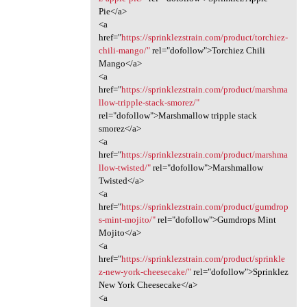
Pie</a>
<a
href="
https://sprinklezstrain.com/product/torchiez-
chili-mango/"
rel="dofollow">Torchiez Chili
Mango</a>
<a
href="
https://sprinklezstrain.com/product/marshma
llow-tripple-stack-smorez/"
rel="dofollow">Marshmallow tripple stack
smorez</a>
<a
href="
https://sprinklezstrain.com/product/marshma
llow-twisted/"
rel="dofollow">Marshmallow
Twisted</a>
<a
href="
https://sprinklezstrain.com/product/gumdrop
s-mint-mojito/"
rel="dofollow">Gumdrops Mint
Mojito</a>
<a
href="
https://sprinklezstrain.com/product/sprinkle
z-new-york-cheesecake/"
rel="dofollow">Sprinklez
New York Cheesecake</a>
<a