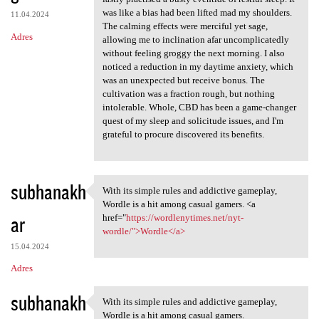
was like a bias had been lifted mad my shoulders.
11.04.2024
The calming effects were merciful yet sage,
Adres
allowing me to inclination afar uncomplicatedly
without feeling groggy the next morning. I also
noticed a reduction in my daytime anxiety, which
was an unexpected but receive bonus. The
cultivation was a fraction rough, but nothing
intolerable. Whole, CBD has been a game-changer
quest of my sleep and solicitude issues, and I'm
grateful to procure discovered its benefits.
subhanakh
With its simple rules and addictive gameplay,
With its simple rules and
Wordle is a hit among casual gamers. <a
ar
href="
https://wordlenytimes.net/nyt-
wordle/">Wordle</a>
15.04.2024
Adres
subhanakh
With its simple rules and addictive gameplay,
With its simple rules and
Wordle is a hit among casual gamers.