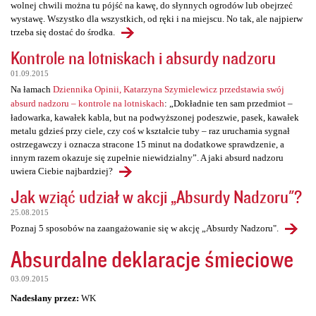
wolnej chwili można tu pójść na kawę, do słynnych ogrodów lub obejrzeć
wystawę. Wszystko dla wszystkich, od ręki i na miejscu. No tak, ale najpierw
trzeba się dostać do środka.
Kontrole na lotniskach i absurdy nadzoru
01.09.2015
Na łamach
Dziennika Opinii, Katarzyna Szymielewicz przedstawia swój
absurd nadzoru – kontrole na lotniskach
: „Dokładnie ten sam przedmiot –
ładowarka, kawałek kabla, but na podwyższonej podeszwie, pasek, kawałek
metalu gdzieś przy ciele, czy coś w kształcie tuby – raz uruchamia sygnał
ostrzegawczy i oznacza stracone 15 minut na dodatkowe sprawdzenie, a
innym razem okazuje się zupełnie niewidzialny”. A jaki absurd nadzoru
uwiera Ciebie najbardziej?
Jak wziąć udział w akcji „Absurdy Nadzoru"?
25.08.2015
Poznaj 5 sposobów na zaangażowanie się w akcję „Absurdy Nadzoru".
Absurdalne deklaracje śmieciowe
03.09.2015
Nadesłany przez:
WK