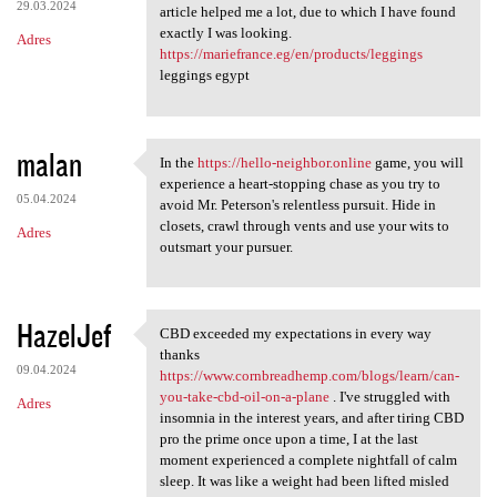
29.03.2024
article helped me a lot, due to which I have found
exactly I was looking.
Adres
https://mariefrance.eg/en/products/leggings
leggings egypt
malan
In the
https://hello-neighbor.online
game, you will
In the https://hello-neighbor
experience a heart-stopping chase as you try to
05.04.2024
avoid Mr. Peterson's relentless pursuit. Hide in
closets, crawl through vents and use your wits to
Adres
outsmart your pursuer.
HazelJef
CBD exceeded my expectations in every way
CBD exceeded my expectations
thanks
09.04.2024
https://www.cornbreadhemp.com/blogs/learn/can-
you-take-cbd-oil-on-a-plane
. I've struggled with
Adres
insomnia in the interest years, and after tiring CBD
pro the prime once upon a time, I at the last
moment experienced a complete nightfall of calm
sleep. It was like a weight had been lifted misled