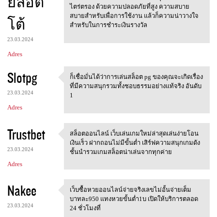
ยล็อต
ไตร่ตรอง ด้วยความปลอดภัยที่สูง ความสบาย
สบายสำหรับเพื่อการใช้งาน แล้วก็ความน่าวางใจ
โต้
สำหรับในการชำระเงินรางวัล
23.03.2024
Adres
Slotpg
ก็เชื่อมั่นได้ว่าการเล่นสล็อต pg ของคุณจะเกิดเรื่อง
ก็เชื่อมั่นได้ว่าการเล่นสล็อต
ที่มีความสนุกรวมทั้งชอบธรรมอย่างแท้จริง อันดับ
23.03.2024
1
Adres
Trustbet
สล็อตออนไลน์ เว็บเล่นเกมใหม่ล่าสุดเล่นง่ายโอน
สล็อตออนไลน์
เงินเร็ว ฝากถอนไม่มีขั้นต่ำ เสิร์ฟความสนุกเกมดัง
23.03.2024
ชั้นนำรวมเกมสล็อตน่าเล่นจากทุกค่าย
Adres
Nakee
เว็บซื้อหวยออนไลน์จ่ายจริงเลขไม่อั้นจ่ายเต็ม
เว็บซื้อหวยออนไลน์จ่ายจริงเลข
บาทละ950 แทงหวยขั้นต่ำ1บ เปิดให้บริการตลอด
23.03.2024
24 ชั่วโมงที่