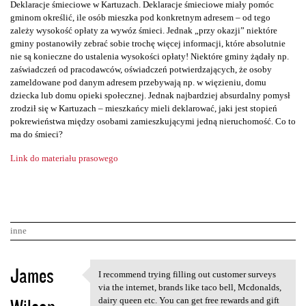
Deklaracje śmieciowe w Kartuzach. Deklaracje śmieciowe miały pomóc
gminom określić, ile osób mieszka pod konkretnym adresem – od tego
zależy wysokość opłaty za wywóz śmieci. Jednak „przy okazji” niektóre
gminy postanowiły zebrać sobie trochę więcej informacji, które absolutnie
nie są konieczne do ustalenia wysokości opłaty! Niektóre gminy żądały np.
zaświadczeń od pracodawców, oświadczeń potwierdzających, że osoby
zameldowane pod danym adresem przebywają np. w więzieniu, domu
dziecka lub domu opieki społecznej. Jednak najbardziej absurdalny pomysł
zrodził się w Kartuzach – mieszkańcy mieli deklarować, jaki jest stopień
pokrewieństwa między osobami zamieszkującymi jedną nieruchomość. Co to
ma do śmieci?
Link do materiału prasowego
inne
K
James
I recommend trying filling out customer surveys
I recommend trying filling
o
via the internet, brands like taco bell, Mcdonalds,
dairy queen etc. You can get free rewards and gift