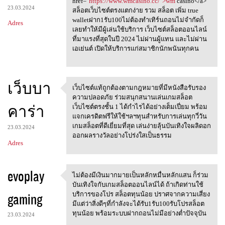
href="
https://www.wmcasino.cc/">wm
casino</a>
23.03.2024
สล็อตเว็บไซต์ตรงแตกง่าย รวม สล็อต เพิ่ม true
walletฝาก1รับ100ไม่ต้องทำเทิร์นถอนไม่จำกัดก็
Adres
เลยทำให้มีผู้เล่นใช้บริการ เว็บไซต์สล็อตออนไลน์
ที่มาแรงที่สุดในปี 2024 ไม่ผ่านผู้แทน และไม่ผ่าน
เอเย่นต์ เปิดให้บริการแก่สมาชิกนักพนันทุกคน
เว็บบา
เว็บไซต์แท้ถูกต้องตามกฎหมายที่มีหนังสือรับรอง
เว็บไซต์แท้ถูกต้องตามกฎหมายที
ความปลอดภัย ร่วมสนุกสนานเล่นเกมสล็อต
คาร่า
เว็บไซต์ตรงชั้น 1 ได้กำไรได้อย่างเต็มเปี่ยม พร้อม
แจกเครดิตฟรีให้ใช้ฯลฯทุนสำหรับการเล่นทุกวี่วัน
เกมสล็อตที่ดีเยี่ยมที่สุด เล่นง่ายลุ้นบันเทิงใจผลิดอก
23.03.2024
ออกผลรางวัลอย่างโปร่งใสเป็นธรรม
Adres
evoplay
ไม่ต้องมีเงินมากมายเป็นหลักหมื่นหลักแสน ก็ร่วม
ไม่ต้องมีเงินมากมายเป็นหลักหม
บันเทิงใจกับเกมสล็อตออนไลน์ได้ ถ้าเกิดท่านใช้
gaming
บริการของโปร สล็อตทุนน้อย ปราศจากความเสี่ยง
มีแต่ว่าสิ่งดีๆที่กำลังจะได้รับ1รับ100รับโปรสล็อต
ทุนน้อย พร้อมระบบฝากถอนไม่มีอย่างต่ำปัจจุบัน
23.03.2024