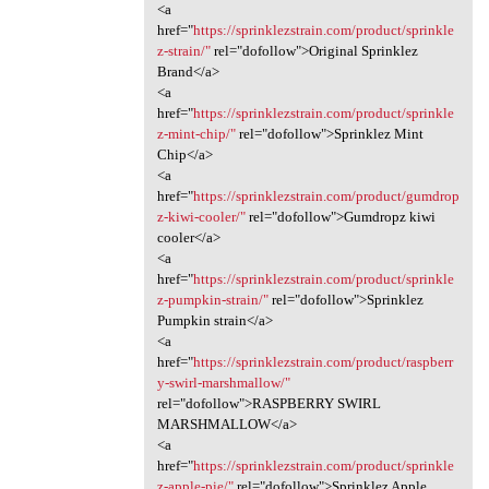
<a
href="
https://sprinklezstrain.com/product/sprinkle
z-strain/"
rel="dofollow">Original Sprinklez
Brand</a>
<a
href="
https://sprinklezstrain.com/product/sprinkle
z-mint-chip/"
rel="dofollow">Sprinklez Mint
Chip</a>
<a
href="
https://sprinklezstrain.com/product/gumdrop
z-kiwi-cooler/"
rel="dofollow">Gumdropz kiwi
cooler</a>
<a
href="
https://sprinklezstrain.com/product/sprinkle
z-pumpkin-strain/"
rel="dofollow">Sprinklez
Pumpkin strain</a>
<a
href="
https://sprinklezstrain.com/product/raspberr
y-swirl-marshmallow/"
rel="dofollow">RASPBERRY SWIRL
MARSHMALLOW</a>
<a
href="
https://sprinklezstrain.com/product/sprinkle
z-apple-pie/"
rel="dofollow">Sprinklez Apple