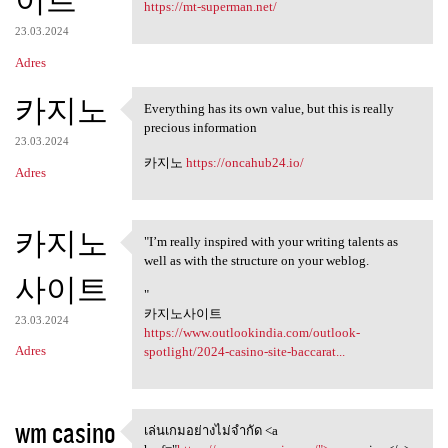
이트
https://mt-superman.net/
23.03.2024
Adres
카지노
Everything has its own value, but this is really
Everything has its own value,
precious information
23.03.2024
카지노
https://oncahub24.io/
Adres
카지노
"I’m really inspired with your writing talents as
"I’m really inspired with
well as with the structure on your weblog.
사이트
"
카지노사이트
23.03.2024
https://www.outlookindia.com/outlook-
Adres
spotlight/2024-casino-site-baccarat...
wm casino
เล่นเกมอย่างไม่จำกัด <a
เล่นเกมอย่างไม่จำกัด <a href=