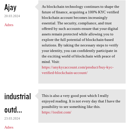
Ajay
As blockchain technology continues to shape the
As blockchain technology
future of finance, acquiring a 100% KYC verified
20.03.2024
blockchain account becomes increasingly
essential. The security, compliance, and trust
Adres
offered by such accounts ensure that your digital
assets remain protected while allowing you to
explore the full potential of blockchain-based
solutions. By taking the necessary steps to verify
your identity, you can confidently participate in
the exciting world of blockchain with peace of
mind. Visit:
https://anykycaccount.com/product/buy-kyc-
verified-blockchain-account/
industrial
This is also a very good post which I really
This is also a very good post
enjoyed reading. It is not every day that I have the
outd...
possibility to see something like this.
https://ioslist.com/
23.03.2024
Adres