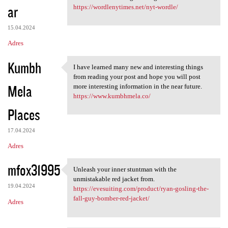
ar
https://wordlenytimes.net/nyt-wordle/
15.04.2024
Adres
Kumbh
I have learned many new and interesting things
I have learned many new and
from reading your post and hope you will post
Mela
more interesting information in the near future.
https://www.kumbhmela.co/
Places
17.04.2024
Adres
mfox31995
Unleash your inner stuntman with the
Unleash your inner stuntman
unmistakable red jacket from.
19.04.2024
https://evesuiting.com/product/ryan-gosling-the-
fall-guy-bomber-red-jacket/
Adres