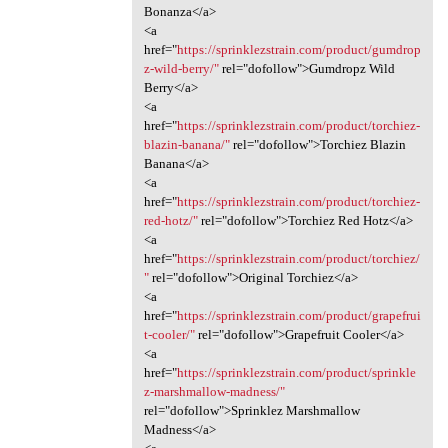
Bonanza</a>
<a
href="
https://sprinklezstrain.com/product/gumdrop
z-wild-berry/"
rel="dofollow">Gumdropz Wild
Berry</a>
<a
href="
https://sprinklezstrain.com/product/torchiez-
blazin-banana/"
rel="dofollow">Torchiez Blazin
Banana</a>
<a
href="
https://sprinklezstrain.com/product/torchiez-
red-hotz/"
rel="dofollow">Torchiez Red Hotz</a>
<a
href="
https://sprinklezstrain.com/product/torchiez/
"
rel="dofollow">Original Torchiez</a>
<a
href="
https://sprinklezstrain.com/product/grapefrui
t-cooler/"
rel="dofollow">Grapefruit Cooler</a>
<a
href="
https://sprinklezstrain.com/product/sprinkle
z-marshmallow-madness/"
rel="dofollow">Sprinklez Marshmallow
Madness</a>