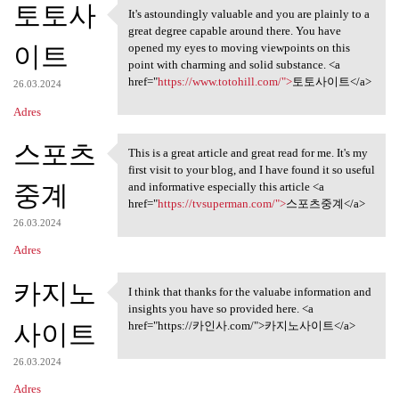
토토사
It's astoundingly valuable and you are plainly to a
It's astoundingly valuable
great degree capable around there. You have
이트
opened my eyes to moving viewpoints on this
point with charming and solid substance. <a
href="
https://www.totohill.com/">
토토사이트</a>
26.03.2024
Adres
스포츠
This is a great article and great read for me. It's my
This is a great article and
first visit to your blog, and I have found it so useful
중계
and informative especially this article <a
href="
https://tvsuperman.com/">
스포츠중계</a>
26.03.2024
Adres
카지노
I think that thanks for the valuabe information and
I think that thanks for the
insights you have so provided here. <a
사이트
href="https://카인사.com/">카지노사이트</a>
26.03.2024
Adres