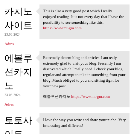
카지노
This is also a very good post which I really
This is also a very good post
enjoyed reading. It is not every day that I have the
사이트
possibility to see something like this.
https://www.mt-gm.com
23.03.2024
Adres
에볼루
Extremely decent blog and articles. I am realy
Extremely decent blog and
extremely glad to visit your blog. Presently I am
션카지
discovered which I really need. I check your blog
regular and attempt to take in something from your
blog. Much obliged to you and sitting tight for
노
your new post
23.03.2024
에볼루션카지노
https://www.mt-gm.com
Adres
토토사
I love the way you write and share your niche! Very
I love the way you write and
interesting and different!