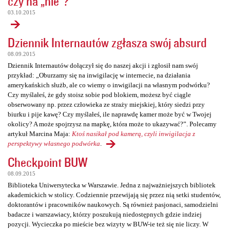
czy na „nie”?
03.10.2015
Dziennik Internautów zgłasza swój absurd
08.09.2015
Dziennik Internautów dołączył się do naszej akcji i zgłosił nam swój
przykład: „Oburzamy się na inwigilację w internecie, na działania
amerykańskich służb, ale co wiemy o inwigilacji na własnym podwórku?
Czy myślałeś, że gdy stoisz sobie pod blokiem, możesz być ciągle
obserwowany np. przez człowieka ze straży miejskiej, który siedzi przy
biurku i pije kawę? Czy myślałeś, ile naprawdę kamer może być w Twojej
okolicy? A może spojrzysz na mapkę, która może to ukazywać?”. Polecamy
artykuł Marcina Maja:
Ktoś nasikał pod kamerą, czyli inwigilacja z
perspektywy własnego podwórka
.
Checkpoint BUW
08.09.2015
Biblioteka Uniwersytecka w Warszawie. Jedna z najważniejszych bibliotek
akademickich w stolicy. Codziennie przewijają się przez nią setki studentów,
doktorantów i pracowników naukowych. Są również pasjonaci, samodzielni
badacze i warszawiacy, którzy poszukują niedostępnych gdzie indziej
pozycji. Wycieczka po mieście bez wizyty w BUW-ie też się nie liczy. W