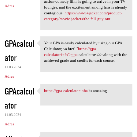
action-comedy film, is going to arrive in your TV
Adres
lounges, and the excitement among fans is already
contagious!
https://www.j4jacket.com/product-
category/movie-jackets/the-fall-guy-out...
GPAcalcul
Your GPA is easily calculated by using our GPA
Your GPA is easily calculated
Calculator, <a href="
https://gpa-
ator
calculator.info">gpa
calculator</a> along with the
achieved grade and credits for each course.
11.03.2024
Adres
GPAcalcul
https://gpa-calculator.info/
is amazing
https://gpa-calculator.info/
ator
11.03.2024
Adres