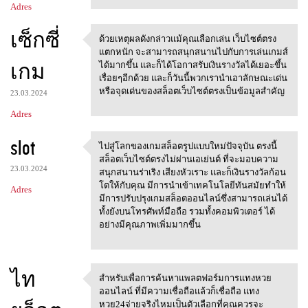
Adres
เซ็กซี่
ด้วยเหตุผลดังกล่าวแม้คุณเลือกเล่น เว็บไซต์ตรง
ด้วยเหตุผลดังกล่าวแม้คุณเลือก
แตกหนัก จะสามารถสนุกสนานไปกับการเล่นเกมส์
เกม
ได้มากขึ้น และก็ได้โอกาสรับเงินรางวัลได้เยอะขึ้น
เรื่อยๆอีกด้วย และก็วันนี้พวกเรานำเอาลักษณะเด่น
หรือจุดเด่นของสล็อตเว็บไซต์ตรงเป็นข้อมูลสำคัญ
23.03.2024
Adres
slot
ไปสู่โลกของเกมสล็อตรูปแบบใหม่ปัจจุบัน ตรงนี้
ไปสู่โลกของเกมสล็อตรูปแบบใหม่
สล็อตเว็บไซต์ตรงไม่ผ่านเอเย่นต์ ที่จะมอบความ
23.03.2024
สนุกสนานร่าเริง เสียงหัวเราะ และก็เงินรางวัลก้อน
โตให้กับคุณ มีการนำเข้าเทคโนโลยีทันสมัยทำให้
Adres
มีการปรับปรุงเกมสล็อตออนไลน์ซึ่งสามารถเล่นได้
ทั้งยังบนโทรศัพท์มือถือ รวมทั้งคอมพิวเตอร์ ได้
อย่างมีคุณภาพเพิ่มมากขึ้น
ไท
สำหรับเพื่อการค้นหาแพลตฟอร์มการแทงหวย
สำหรับเพื่อการค้นหาแพลตฟอร์ม
ออนไลน์ ที่มีความเชื่อถือแล้วก็เชื่อถือ แทง
ก
หวย24จ่ายจริงไหมเป็นตัวเลือกที่คุณควรจะ