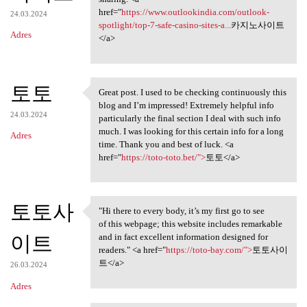
href="
https://www.outlookindia.com/outlook-
24.03.2024
spotlight/top-7-safe-casino-sites-a...
카지노사이트
Adres
</a>
토토
Great post. I used to be checking continuously this
Great post. I used to be
blog and I’m impressed! Extremely helpful info
24.03.2024
particularly the final section I deal with such info
much. I was looking for this certain info for a long
Adres
time. Thank you and best of luck. <a
href="
https://toto-toto.bet/">
토토</a>
토토사
"Hi there to every body, it’s my first go to see
"Hi there to every body, it’s
of this webpage; this website includes remarkable
이트
and in fact excellent information designed for
readers." <a href="
https://toto-bay.com/">
토토사이
트</a>
26.03.2024
Adres