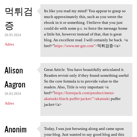
먹튀검
Its like you read my mind! You appear to grasp so
Its like you read my mind!
much approximately this, such as you wrote the
증
ebook in it or something. I believe that you just
could do with some p.c. to force the message home
a little bit, however instead of that, that is great
26.03.2024
blog. An excellent read. I will certainly be back. <a
Adres
href="
https://www.mt-gm.com">
먹튀검증</a>
Alison
Great Article. You have beautifully articulated it.
Great Article. You have
Readers revisit only if they found something useful
Aagron
So the core formula is to provide value to the
readers. Also, Title is very important <a
href="
https://lerenjack.com/product/mens-
26.03.2024
akatsuki-black-puffer-jacket/">akatsuki
puffer
Adres
jacket</a>
Anonim
Today, I was just browsing along and came upon
Today, I was just browsing
your blog. Just wanted to say good blog and this