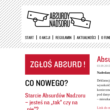
START
O AKCJI
REGULAMIN
AKTUALNOŚCI
O FUN
Absu
03.09.201
Nadesłan
CO NOWEGO?
Deklaracj
wysokość 
konieczne
Starcie Absurdów Nadzoru
pod danym
– mieszka
– jesteś na „tak” czy na
„nie”?
Link do m