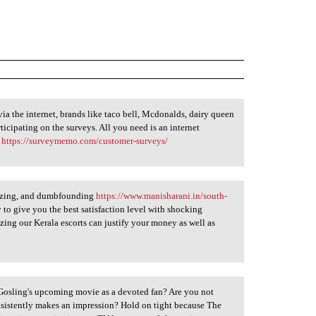
ia the internet, brands like taco bell, Mcdonalds, dairy queen
rticipating on the surveys. All you need is an internet
e
https://surveymemo.com/customer-surveys/
amazing, and dumbfounding
https://www.manisharani.in/south-
 to give you the best satisfaction level with shocking
lizing our Kerala escorts can justify your money as well as
 Gosling's upcoming movie as a devoted fan? Are you not
nsistently makes an impression? Hold on tight because The