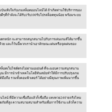
วมบันเทิงใจกับเกมสล็อตออนไลน์ได้ ถ้าเกิดท่านใช้บริการของ
ม
่งดีๆที่กำลังจะได้รับ1รับ100รับโปรสล็อตทุนน้อย พร้อมระบบ
รง แตกหนัก จะสามารถสนุกสนานไปกับการเล่นเกมส์ได้มากขึ้น
ีกด้วย และก็วันนี้พวกเรานำเอาลักษณะเด่นหรือจุดเด่นของ
 สล็อตเว็บไซต์ตรงไม่ผ่านเอเย่นต์ ที่จะมอบความสนุกสนาน
ม่
กับคุณ มีการนำเข้าเทคโนโลยีทันสมัยทำให้มีการปรับปรุงเกม
์มือถือ รวมทั้งคอมพิวเตอร์ ได้อย่างมีคุณภาพเพิ่มมากขึ้น
์ ที่มีความเชื่อถือแล้วก็เชื่อถือ แทงหวย24จ่ายจริงไหม
์มก
ดภัยที่สูง ความสบายสบายสำหรับเพื่อการใช้งาน แล้วก็ความ