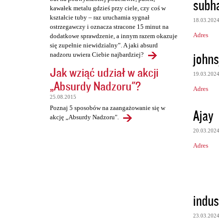
subh
kawałek metalu gdzieś przy ciele, czy coś w
kształcie tuby – raz uruchamia sygnał
18.03.202
ostrzegawczy i oznacza stracone 15 minut na
Adres
dodatkowe sprawdzenie, a innym razem okazuje
się zupełnie niewidzialny”. A jaki absurd
john
nadzoru uwiera Ciebie najbardziej?
Jak wziąć udział w akcji
19.03.202
„Absurdy Nadzoru"?
Adres
25.08.2015
Poznaj 5 sposobów na zaangażowanie się w
Ajay
akcję „Absurdy Nadzoru".
20.03.202
Adres
indust
23.03.202