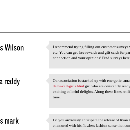
s Wilson
I recommend trying filling out customer surveys v
I recommend trying filling
etc. You can get free rewards and gift cards for pa
4
connection and your opinions! Find surveys her
a reddy
Our association is stacked up with energetic, 
Our association is stacked up
delhi-call-girls.html
girl who are constantly ready
4
exciting colorful delights. Along these lines, uti
time.
s mark
Do you anxiously anticipate the release of Ryan
Do you anxiously anticipate
enamored with his flawless fashion sense that co
4