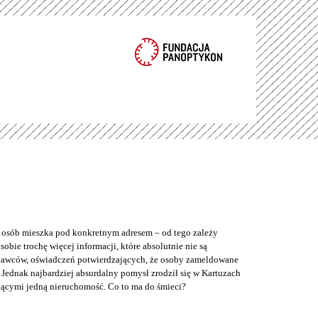
e osób mieszka pod konkretnym adresem – od tego zależy
bie trochę więcej informacji, które absolutnie nie są
odawców, oświadczeń potwierdzających, że osoby zameldowane
Jednak najbardziej absurdalny pomysł zrodził się w Kartuzach
jącymi jedną nieruchomość. Co to ma do śmieci?