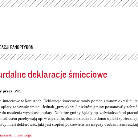
Przejdź
do
treści
DACJI PANOPTYKON
rdalne deklaracje śmieciowe
5
y przez:
WK
e śmieciowe w Kartuzach. Deklaracje śmieciowe miały pomóc gminom określić, il
opłaty za wywóz śmieci. Jednak „przy okazji” niektóre gminy postanowiły zebrać so
 do ustalenia wysokości opłaty! Niektóre gminy żądały np. zaświadczeń od prac
 adresem przebywają np. w więzieniu, domu dziecka lub domu opieki społecznej. 
ńcy mieli deklarować, jaki jest stopień pokrewieństwa między osobami zamieszku
ateriału prasowego