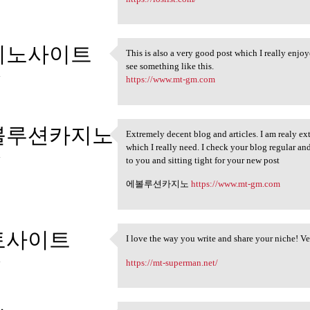
지노사이트
This is also a very good post which I really enjoye
This is also a very good post
see something like this.
4
https://www.mt-gm.com
볼루션카지노
Extremely decent blog and articles. I am realy ex
Extremely decent blog and
which I really need. I check your blog regular a
4
to you and sitting tight for your new post
에볼루션카지노
https://www.mt-gm.com
토사이트
I love the way you write and share your niche! Ver
I love the way you write and
4
https://mt-superman.net/