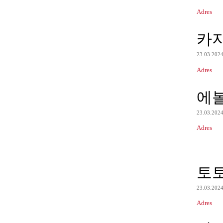
Adres
카
23.03.202
Adres
에
23.03.202
Adres
토
23.03.202
Adres