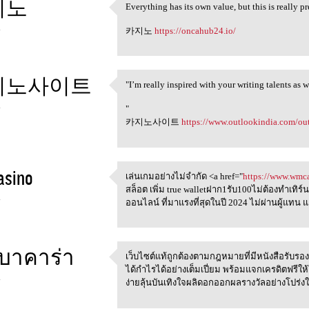
지노
Everything has its own value, but this is really p
Everything has its own value,
4
카지노
https://oncahub24.io/
지노사이트
"I’m really inspired with your writing talents as 
"I’m really inspired with
4
"
카지노사이트
https://www.outlookindia.com/outl
asino
เล่นเกมอย่างไม่จำกัด <a href="
https://www.wmc
เล่นเกมอย่างไม่จำกัด <a href=
สล็อต เพิ่ม true walletฝาก1รับ100ไม่ต้องทำเทิร์
4
ออนไลน์ ที่มาแรงที่สุดในปี 2024 ไม่ผ่านผู้แทน
บบาคาร่า
เว็บไซต์แท้ถูกต้องตามกฎหมายที่มีหนังสือรับร
เว็บไซต์แท้ถูกต้องตามกฎหมาย
ได้กำไรได้อย่างเต็มเปี่ยม พร้อมแจกเครดิตฟรีให้ใช
4
ง่ายลุ้นบันเทิงใจผลิดอกออกผลรางวัลอย่างโปร่