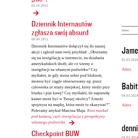
03.10.2015
Dziennik Internautów
zgłasza swój absurd
inne
08.09.2015
K
Dziennik Internautów dołączył się do naszej
Jame
akcji i zgłosił nam swój przykład: „Oburzamy
o
się na inwigilację w internecie, na działania
03.03.202
m
amerykańskich służb, ale co wiemy o
Adres
inwigilacji na własnym podwórku? Czy
e
myślałeś, że gdy stoisz sobie pod blokiem,
n
możesz być ciągle obserwowany np. przez
Babit
człowieka ze straży miejskiej, który siedzi przy
t
biurku i pije kawę? Czy myślałeś, ile naprawdę
a
04.03.202
kamer może być w Twojej okolicy? A może
r
spojrzysz na mapkę, która może to ukazywać?”.
Adres
Polecamy artykuł Marcina Maja:
Ktoś nasikał
z
pod kamerą, czyli inwigilacja z perspektywy
e
własnego podwórka
.
denni
Checkpoint BUW
04.03.202