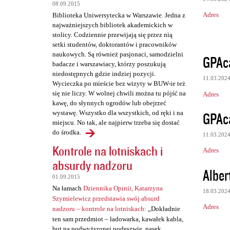
08.09.2015
Adres
Biblioteka Uniwersytecka w Warszawie. Jedna z
najważniejszych bibliotek akademickich w
stolicy. Codziennie przewijają się przez nią
setki studentów, doktorantów i pracowników
naukowych. Są również pasjonaci, samodzielni
GPAca
badacze i warszawiacy, którzy poszukują
niedostępnych gdzie indziej pozycji.
11.03.202
Wycieczka po mieście bez wizyty w BUW-ie też
się nie liczy. W wolnej chwili można tu pójść na
Adres
kawę, do słynnych ogrodów lub obejrzeć
GPAca
wystawę. Wszystko dla wszystkich, od ręki i na
miejscu. No tak, ale najpierw trzeba się dostać
do środka.
11.03.202
Kontrole na lotniskach i
Adres
absurdy nadzoru
Alber
01.09.2015
Na łamach
Dziennika Opinii, Katarzyna
18.03.202
Szymielewicz przedstawia swój absurd
Adres
nadzoru – kontrole na lotniskach
: „Dokładnie
ten sam przedmiot – ładowarka, kawałek kabla,
but na podwyższonej podeszwie, pasek,