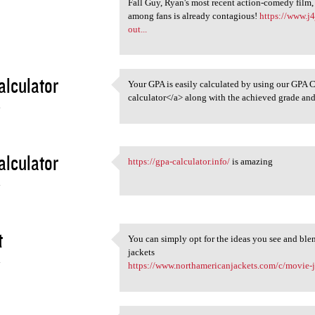
Fall Guy, Ryan's most recent action-comedy film,
among fans is already contagious!
https://www.j4
out...
lculator
Your GPA is easily calculated by using our GPA C
Your GPA is easily calculated
calculator</a> along with the achieved grade and 
4
lculator
https://gpa-calculator.info/
is amazing
https://gpa-calculator.info/
4
t
You can simply opt for the ideas you see and blen
You can simply opt for the
jackets
4
https://www.northamericanjackets.com/c/movie-ja