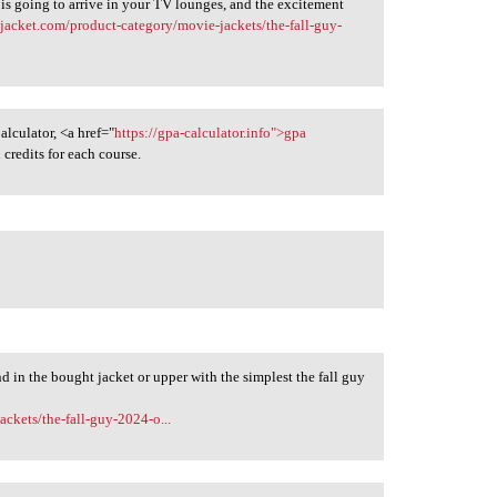
 is going to arrive in your TV lounges, and the excitement
jacket.com/product-category/movie-jackets/the-fall-guy-
alculator, <a href="
https://gpa-calculator.info">gpa
credits for each course.
d in the bought jacket or upper with the simplest the fall guy
ckets/the-fall-guy-2024-o...