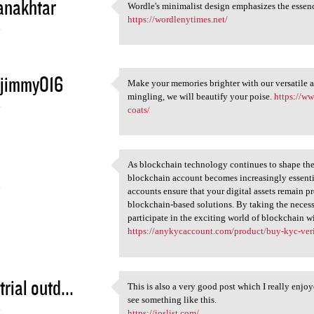
anakhtar
Wordle's minimalist design emphasizes the essen
Wordle's minimalist design
https://wordlenytimes.net/
4
sjimmy016
Make your memories brighter with our versatile a
Make your memories brighter
mingling, we will beautify your poise.
https://w
4
coats/
As blockchain technology continues to shape the
As blockchain technology
blockchain account becomes increasingly essentia
4
accounts ensure that your digital assets remain pr
blockchain-based solutions. By taking the necessa
participate in the exciting world of blockchain wi
https://anykycaccount.com/product/buy-kyc-ver
rial outd...
This is also a very good post which I really enjoye
This is also a very good post
see something like this.
4
https://ioslist.com/