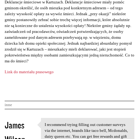
Deklaracje śmieciowe w Kartuzach. Deklaracje śmieciowe miały pomóc
gminom określić, ile osób mieszka pod konkretnym adresem – od tego
zależy wysokość opłaty za wywóz śmieci. Jednak „przy okazji” niektóre
gminy postanowiły zebrać sobie trochę więcej informacji, które absolutnie
nie są konieczne do ustalenia wysokości opłaty! Niektóre gminy żądały np.
zaświadczeń od pracodawców, oświadczeń potwierdzających, że osoby
zameldowane pod danym adresem przebywają np. w więzieniu, domu
dziecka lub domu opieki społecznej. Jednak najbardziej absurdalny pomysł
zrodził się w Kartuzach – mieszkańcy mieli deklarować, jaki jest stopień
pokrewieństwa między osobami zamieszkującymi jedną nieruchomość. Co to
ma do śmieci?
Link do materiału prasowego
inne
K
James
I recommend trying filling out customer surveys
I recommend trying filling
o
via the internet, brands like taco bell, Mcdonalds,
dairy queen etc. You can get free rewards and gift