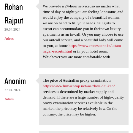
Rohan
We provide a 24-hour service, so no matter what
We provide a 24-hour service,
time of day or night you are feeling lonesome, and
Rajput
would enjoy the company of a beautiful woman,
we are on hand to fill your needs. call girls to
escort can accommodate you in their own luxury
20.04.2024
apartments as an in-call. Or you may choose to use
Adres
our outcall service, and a beautiful lady will come
to you, at home
https://www.erosescorts.in/uttam-
nagar-escorts.html
or in your hotel room.
Whichever you are more comfortable with.
Anonim
The price of Australian proxy examination
The price of Australian proxy
https://www.lunwentop.net/ao-zhou-dai-kao/
27.04.2024
services is determined by market supply and
demand. If there are a large number of high-quality
Adres
proxy examination services available in the
market, the price may be relatively low. On the
contrary, the price may be higher.