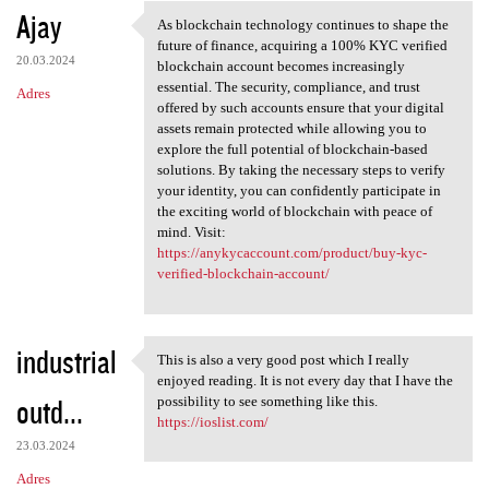
Ajay
As blockchain technology continues to shape the
As blockchain technology
future of finance, acquiring a 100% KYC verified
20.03.2024
blockchain account becomes increasingly
essential. The security, compliance, and trust
Adres
offered by such accounts ensure that your digital
assets remain protected while allowing you to
explore the full potential of blockchain-based
solutions. By taking the necessary steps to verify
your identity, you can confidently participate in
the exciting world of blockchain with peace of
mind. Visit:
https://anykycaccount.com/product/buy-kyc-
verified-blockchain-account/
industrial
This is also a very good post which I really
This is also a very good post
enjoyed reading. It is not every day that I have the
outd...
possibility to see something like this.
https://ioslist.com/
23.03.2024
Adres