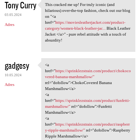
Tony Curry
This cracked me up! For truly iconic (and
This cracked me up! For
hilarious) over-the-top fashion, check out our blog
03.05.2024
on "<a
href="
https://moviesleatherjacket.com/product-
Adres
category/women-black-leather-jac...
Black Leather
Jacket </a>" - pure rebel attitude with a touch of
absurdity!
gadgesy
<a
<a href="https:/
href="
https://sprinklezstrain.com/product/chokoco
10.05.2024
vered-banana-marshmallow/"
rel="dofollow">ChokoCovered Banana
Adres
Marshmallow</a>
<a
href="
https://sprinklezstrain.com/product/funfetti-
marshmallow/"
rel="dofollow">Funfetti
Marshmallow</a>
<a
href="
https://sprinklezstrain.com/product/raspberr
y-ripple-marshmallow/"
rel="dofollow">Raspberry
Ripple Marshmallow</a>