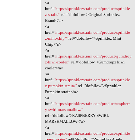
<a
href="
https://sprinklezstrain.com/product/sprinkle
z-strain/"
rel="dofollow">Original Sprinklez
Brand</a>
<a
href="
https://sprinklezstrain.com/product/sprinkle
z-mint-chip/"
rel="dofollow">Sprinklez Mint
Chip</a>
<a
href="
https://sprinklezstrain.com/product/gumdrop
z-kiwi-cooler/"
rel="dofollow">Gumdropz kiwi
cooler</a>
<a
href="
https://sprinklezstrain.com/product/sprinkle
z-pumpkin-strain/"
rel="dofollow">Sprinklez
Pumpkin strain</a>
<a
href="
https://sprinklezstrain.com/product/raspberr
y-swirl-marshmallow/"
rel="dofollow">RASPBERRY SWIRL
MARSHMALLOW</a>
<a
href="
https://sprinklezstrain.com/product/sprinkle
z-apple-pie/"
rel="dofollow">Sprinklez Apple