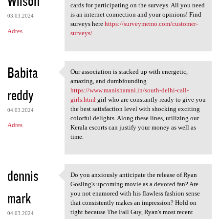
Wilson
m
cards for participating on the surveys. All you need
e
is an internet connection and your opinions! Find
03.03.2024
n
surveys here
https://surveymemo.com/customer-
Adres
surveys/
t
a
r
Babita
Our association is stacked up with energetic,
Our association is stacked up
z
amazing, and dumbfounding
reddy
https://www.manisharani.in/south-delhi-call-
e
girls.html
girl who are constantly ready to give you
the best satisfaction level with shocking exciting
04.03.2024
colorful delights. Along these lines, utilizing our
Adres
Kerala escorts can justify your money as well as
time.
dennis
Do you anxiously anticipate the release of Ryan
Do you anxiously anticipate
Gosling's upcoming movie as a devoted fan? Are
mark
you not enamored with his flawless fashion sense
that consistently makes an impression? Hold on
tight because The Fall Guy, Ryan's most recent
04.03.2024