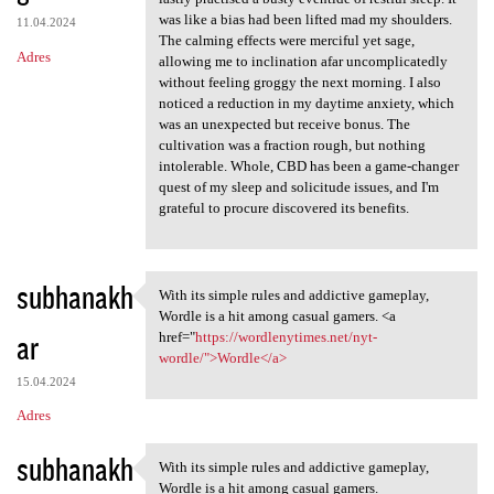
was like a bias had been lifted mad my shoulders.
11.04.2024
The calming effects were merciful yet sage,
Adres
allowing me to inclination afar uncomplicatedly
without feeling groggy the next morning. I also
noticed a reduction in my daytime anxiety, which
was an unexpected but receive bonus. The
cultivation was a fraction rough, but nothing
intolerable. Whole, CBD has been a game-changer
quest of my sleep and solicitude issues, and I'm
grateful to procure discovered its benefits.
subhanakh
With its simple rules and addictive gameplay,
With its simple rules and
Wordle is a hit among casual gamers. <a
ar
href="
https://wordlenytimes.net/nyt-
wordle/">Wordle</a>
15.04.2024
Adres
subhanakh
With its simple rules and addictive gameplay,
With its simple rules and
Wordle is a hit among casual gamers.