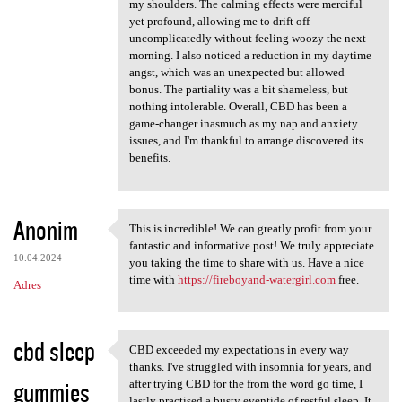
my shoulders. The calming effects were merciful
yet profound, allowing me to drift off
uncomplicatedly without feeling woozy the next
morning. I also noticed a reduction in my daytime
angst, which was an unexpected but allowed
bonus. The partiality was a bit shameless, but
nothing intolerable. Overall, CBD has been a
game-changer inasmuch as my nap and anxiety
issues, and I'm thankful to arrange discovered its
benefits.
Anonim
This is incredible! We can greatly profit from your
This is incredible! We can
fantastic and informative post! We truly appreciate
10.04.2024
you taking the time to share with us. Have a nice
time with
https://fireboyand-watergirl.com
free.
Adres
cbd sleep
CBD exceeded my expectations in every way
CBD exceeded my expectations
thanks. I've struggled with insomnia for years, and
gummies
after trying CBD for the from the word go time, I
lastly practised a busty eventide of restful sleep. It