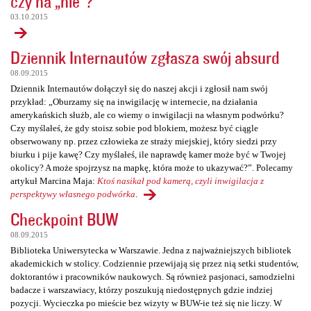
czy na „nie”?
03.10.2015
Dziennik Internautów zgłasza swój absurd
08.09.2015
Dziennik Internautów dołączył się do naszej akcji i zgłosił nam swój
przykład: „Oburzamy się na inwigilację w internecie, na działania
amerykańskich służb, ale co wiemy o inwigilacji na własnym podwórku?
Czy myślałeś, że gdy stoisz sobie pod blokiem, możesz być ciągle
obserwowany np. przez człowieka ze straży miejskiej, który siedzi przy
biurku i pije kawę? Czy myślałeś, ile naprawdę kamer może być w Twojej
okolicy? A może spojrzysz na mapkę, która może to ukazywać?”. Polecamy
artykuł Marcina Maja:
Ktoś nasikał pod kamerą, czyli inwigilacja z
perspektywy własnego podwórka
.
Checkpoint BUW
08.09.2015
Biblioteka Uniwersytecka w Warszawie. Jedna z najważniejszych bibliotek
akademickich w stolicy. Codziennie przewijają się przez nią setki studentów,
doktorantów i pracowników naukowych. Są również pasjonaci, samodzielni
badacze i warszawiacy, którzy poszukują niedostępnych gdzie indziej
pozycji. Wycieczka po mieście bez wizyty w BUW-ie też się nie liczy. W