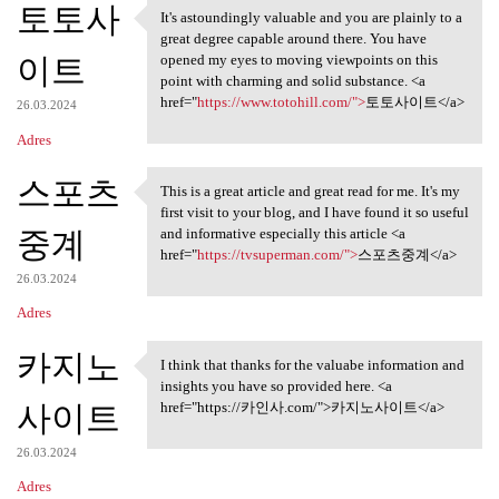
토토사
It's astoundingly valuable and you are plainly to a
It's astoundingly valuable
great degree capable around there. You have
이트
opened my eyes to moving viewpoints on this
point with charming and solid substance. <a
href="
https://www.totohill.com/">
토토사이트</a>
26.03.2024
Adres
스포츠
This is a great article and great read for me. It's my
This is a great article and
first visit to your blog, and I have found it so useful
중계
and informative especially this article <a
href="
https://tvsuperman.com/">
스포츠중계</a>
26.03.2024
Adres
카지노
I think that thanks for the valuabe information and
I think that thanks for the
insights you have so provided here. <a
사이트
href="https://카인사.com/">카지노사이트</a>
26.03.2024
Adres