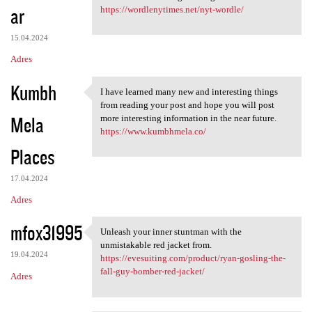
ar
https://wordlenytimes.net/nyt-wordle/
15.04.2024
Adres
Kumbh
I have learned many new and interesting things
I have learned many new and
from reading your post and hope you will post
Mela
more interesting information in the near future.
https://www.kumbhmela.co/
Places
17.04.2024
Adres
mfox31995
Unleash your inner stuntman with the
Unleash your inner stuntman
unmistakable red jacket from.
19.04.2024
https://evesuiting.com/product/ryan-gosling-the-
fall-guy-bomber-red-jacket/
Adres