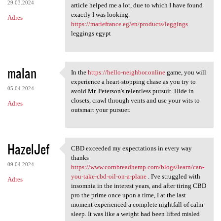
29.03.2024
article helped me a lot, due to which I have found
exactly I was looking.
Adres
https://mariefrance.eg/en/products/leggings
leggings egypt
malan
In the
https://hello-neighbor.online
game, you will
In the https://hello-neighbor
experience a heart-stopping chase as you try to
05.04.2024
avoid Mr. Peterson's relentless pursuit. Hide in
closets, crawl through vents and use your wits to
Adres
outsmart your pursuer.
HazelJef
CBD exceeded my expectations in every way
CBD exceeded my expectations
thanks
09.04.2024
https://www.cornbreadhemp.com/blogs/learn/can-
you-take-cbd-oil-on-a-plane
. I've struggled with
Adres
insomnia in the interest years, and after tiring CBD
pro the prime once upon a time, I at the last
moment experienced a complete nightfall of calm
sleep. It was like a weight had been lifted misled