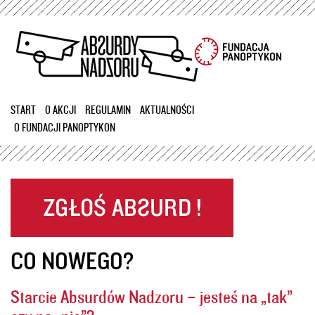
Przejdź
do
treści
START
O AKCJI
REGULAMIN
AKTUALNOŚCI
O FUNDACJI PANOPTYKON
CO NOWEGO?
Starcie Absurdów Nadzoru – jesteś na „tak”