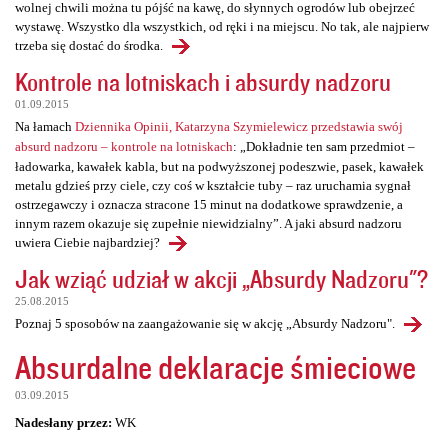
wolnej chwili można tu pójść na kawę, do słynnych ogrodów lub obejrzeć
wystawę. Wszystko dla wszystkich, od ręki i na miejscu. No tak, ale najpierw
trzeba się dostać do środka.
Kontrole na lotniskach i absurdy nadzoru
01.09.2015
Na łamach
Dziennika Opinii, Katarzyna Szymielewicz przedstawia swój
absurd nadzoru – kontrole na lotniskach
: „Dokładnie ten sam przedmiot –
ładowarka, kawałek kabla, but na podwyższonej podeszwie, pasek, kawałek
metalu gdzieś przy ciele, czy coś w kształcie tuby – raz uruchamia sygnał
ostrzegawczy i oznacza stracone 15 minut na dodatkowe sprawdzenie, a
innym razem okazuje się zupełnie niewidzialny”. A jaki absurd nadzoru
uwiera Ciebie najbardziej?
Jak wziąć udział w akcji „Absurdy Nadzoru"?
25.08.2015
Poznaj 5 sposobów na zaangażowanie się w akcję „Absurdy Nadzoru".
Absurdalne deklaracje śmieciowe
03.09.2015
Nadesłany przez:
WK