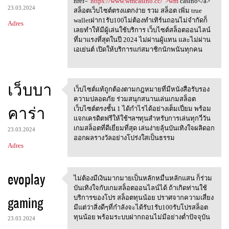
href="
https://www.wmcasino.cc/">wm
casino</a>
23.03.2024
สล็อตเว็บไซต์ตรงแตกง่าย รวม สล็อต เพิ่ม true
walletฝาก1รับ100ไม่ต้องทำเทิร์นถอนไม่จำกัดก็
Adres
เลยทำให้มีผู้เล่นใช้บริการ เว็บไซต์สล็อตออนไลน์
ที่มาแรงที่สุดในปี 2024 ไม่ผ่านผู้แทน และไม่ผ่าน
เอเย่นต์ เปิดให้บริการแก่สมาชิกนักพนันทุกคน
เว็บบา
เว็บไซต์แท้ถูกต้องตามกฎหมายที่มีหนังสือรับรอง
เว็บไซต์แท้ถูกต้องตามกฎหมายที
ความปลอดภัย ร่วมสนุกสนานเล่นเกมสล็อต
คาร่า
เว็บไซต์ตรงชั้น 1 ได้กำไรได้อย่างเต็มเปี่ยม พร้อม
แจกเครดิตฟรีให้ใช้ฯลฯทุนสำหรับการเล่นทุกวี่วัน
เกมสล็อตที่ดีเยี่ยมที่สุด เล่นง่ายลุ้นบันเทิงใจผลิดอก
23.03.2024
ออกผลรางวัลอย่างโปร่งใสเป็นธรรม
Adres
evoplay
ไม่ต้องมีเงินมากมายเป็นหลักหมื่นหลักแสน ก็ร่วม
ไม่ต้องมีเงินมากมายเป็นหลักหม
บันเทิงใจกับเกมสล็อตออนไลน์ได้ ถ้าเกิดท่านใช้
gaming
บริการของโปร สล็อตทุนน้อย ปราศจากความเสี่ยง
มีแต่ว่าสิ่งดีๆที่กำลังจะได้รับ1รับ100รับโปรสล็อต
ทุนน้อย พร้อมระบบฝากถอนไม่มีอย่างต่ำปัจจุบัน
23.03.2024