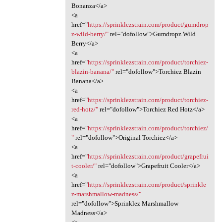
Bonanza</a>
<a
href="
https://sprinklezstrain.com/product/gumdrop
z-wild-berry/"
rel="dofollow">Gumdropz Wild
Berry</a>
<a
href="
https://sprinklezstrain.com/product/torchiez-
blazin-banana/"
rel="dofollow">Torchiez Blazin
Banana</a>
<a
href="
https://sprinklezstrain.com/product/torchiez-
red-hotz/"
rel="dofollow">Torchiez Red Hotz</a>
<a
href="
https://sprinklezstrain.com/product/torchiez/
"
rel="dofollow">Original Torchiez</a>
<a
href="
https://sprinklezstrain.com/product/grapefrui
t-cooler/"
rel="dofollow">Grapefruit Cooler</a>
<a
href="
https://sprinklezstrain.com/product/sprinkle
z-marshmallow-madness/"
rel="dofollow">Sprinklez Marshmallow
Madness</a>