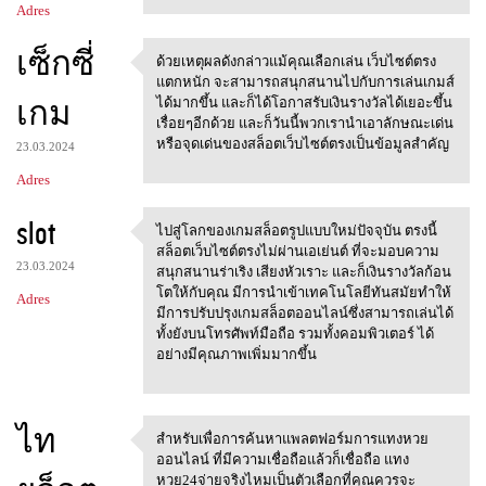
Adres
เซ็กซี่
ด้วยเหตุผลดังกล่าวแม้คุณเลือกเล่น เว็บไซต์ตรง
ด้วยเหตุผลดังกล่าวแม้คุณเลือก
แตกหนัก จะสามารถสนุกสนานไปกับการเล่นเกมส์
เกม
ได้มากขึ้น และก็ได้โอกาสรับเงินรางวัลได้เยอะขึ้น
เรื่อยๆอีกด้วย และก็วันนี้พวกเรานำเอาลักษณะเด่น
หรือจุดเด่นของสล็อตเว็บไซต์ตรงเป็นข้อมูลสำคัญ
23.03.2024
Adres
slot
ไปสู่โลกของเกมสล็อตรูปแบบใหม่ปัจจุบัน ตรงนี้
ไปสู่โลกของเกมสล็อตรูปแบบใหม่
สล็อตเว็บไซต์ตรงไม่ผ่านเอเย่นต์ ที่จะมอบความ
23.03.2024
สนุกสนานร่าเริง เสียงหัวเราะ และก็เงินรางวัลก้อน
โตให้กับคุณ มีการนำเข้าเทคโนโลยีทันสมัยทำให้
Adres
มีการปรับปรุงเกมสล็อตออนไลน์ซึ่งสามารถเล่นได้
ทั้งยังบนโทรศัพท์มือถือ รวมทั้งคอมพิวเตอร์ ได้
อย่างมีคุณภาพเพิ่มมากขึ้น
ไท
สำหรับเพื่อการค้นหาแพลตฟอร์มการแทงหวย
สำหรับเพื่อการค้นหาแพลตฟอร์ม
ออนไลน์ ที่มีความเชื่อถือแล้วก็เชื่อถือ แทง
ก
หวย24จ่ายจริงไหมเป็นตัวเลือกที่คุณควรจะ