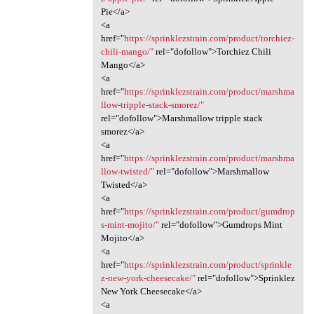
Pie</a>
<a
href="
https://sprinklezstrain.com/product/torchiez-
chili-mango/"
rel="dofollow">Torchiez Chili
Mango</a>
<a
href="
https://sprinklezstrain.com/product/marshma
llow-tripple-stack-smorez/"
rel="dofollow">Marshmallow tripple stack
smorez</a>
<a
href="
https://sprinklezstrain.com/product/marshma
llow-twisted/"
rel="dofollow">Marshmallow
Twisted</a>
<a
href="
https://sprinklezstrain.com/product/gumdrop
s-mint-mojito/"
rel="dofollow">Gumdrops Mint
Mojito</a>
<a
href="
https://sprinklezstrain.com/product/sprinkle
z-new-york-cheesecake/"
rel="dofollow">Sprinklez
New York Cheesecake</a>
<a