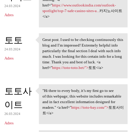
href="
https://www.outlookindia.com/outlook-
24.03.2024
spotlight/top-7-safe-casino-sites-a...
카지노사이트
Adres
</a>
토토
Great post. I used to be checking continuously this
Great post. I used to be
blog and I’m impressed! Extremely helpful info
24.03.2024
particularly the final section I deal with such info
much. I was looking for this certain info for a long
Adres
time. Thank you and best of luck. <a
href="
https://toto-toto.bet/">
토토</a>
토토사
"Hi there to every body, it’s my first go to see
"Hi there to every body, it’s
of this webpage; this website includes remarkable
이트
and in fact excellent information designed for
readers." <a href="
https://toto-bay.com/">
토토사이
트</a>
26.03.2024
Adres