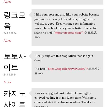
Adres
링크모
I like your post and also like your website because
I like your post and also
your website is very fast and everything in this
음
website is good. Keep writing such informative
posts. I have bookmark your website. Thanks for
sharin <a href="
https://steptoto.com/">
링크모음
24.03.2024
</a>
Adres
토토사
"Really enjoyed this blog.Much thanks again.
"Really enjoyed this blog
Great.
이트
" <a href="
https://topsellersreview.com/">
토토사이
트</a>
24.03.2024
Adres
카지노
It was a very good post indeed. I thoroughly
It was a very good post
enjoyed reading it in my lunch time. Will surely
사이트
come and visit this blog more often. Thanks for
sharing. <a