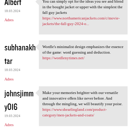
Albert
You can simply opt for the ideas you see and blend
You can simply opt for the
in the bought jacket or upper with the simplest the
18.03.2024
fall guy jackets
https://www.northamericanjackets.com/c/movie-
Adres
jackets/the-fall-guy-2024-o...
subhanakh
Wordle's minimalist design emphasizes the essence
Wordle's minimalist design
of the game: word guessing and deduction.
tar
https://wordlenytimes.net/
18.03.2024
Adres
johnsjimm
Make your memories brighter with our versatile
Make your memories brighter
and innovative offers like never before. And
y016
through the mingling, we will beautify your poise.
https://www.shearlingland.com/product-
category/men-jackets-and-coats/
19.03.2024
Adres