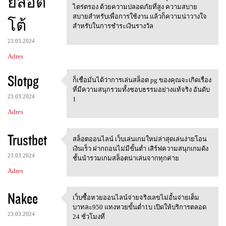
ยล็อต
ไตร่ตรอง ด้วยความปลอดภัยที่สูง ความสบาย
สบายสำหรับเพื่อการใช้งาน แล้วก็ความน่าวางใจ
โต้
สำหรับในการชำระเงินรางวัล
23.03.2024
Adres
Slotpg
ก็เชื่อมั่นได้ว่าการเล่นสล็อต pg ของคุณจะเกิดเรื่อง
ก็เชื่อมั่นได้ว่าการเล่นสล็อต
ที่มีความสนุกรวมทั้งชอบธรรมอย่างแท้จริง อันดับ
23.03.2024
1
Adres
Trustbet
สล็อตออนไลน์ เว็บเล่นเกมใหม่ล่าสุดเล่นง่ายโอน
สล็อตออนไลน์
เงินเร็ว ฝากถอนไม่มีขั้นต่ำ เสิร์ฟความสนุกเกมดัง
23.03.2024
ชั้นนำรวมเกมสล็อตน่าเล่นจากทุกค่าย
Adres
Nakee
เว็บซื้อหวยออนไลน์จ่ายจริงเลขไม่อั้นจ่ายเต็ม
เว็บซื้อหวยออนไลน์จ่ายจริงเลข
บาทละ950 แทงหวยขั้นต่ำ1บ เปิดให้บริการตลอด
23.03.2024
24 ชั่วโมงที่