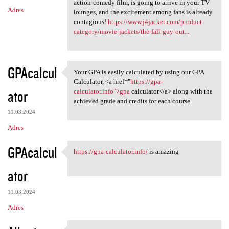
action-comedy film, is going to arrive in your TV
Adres
lounges, and the excitement among fans is already
contagious!
https://www.j4jacket.com/product-
category/movie-jackets/the-fall-guy-out...
GPAcalcul
Your GPA is easily calculated by using our GPA
Your GPA is easily calculated
Calculator, <a href="
https://gpa-
ator
calculator.info">gpa
calculator</a> along with the
achieved grade and credits for each course.
11.03.2024
Adres
GPAcalcul
https://gpa-calculator.info/
is amazing
https://gpa-calculator.info/
ator
11.03.2024
Adres