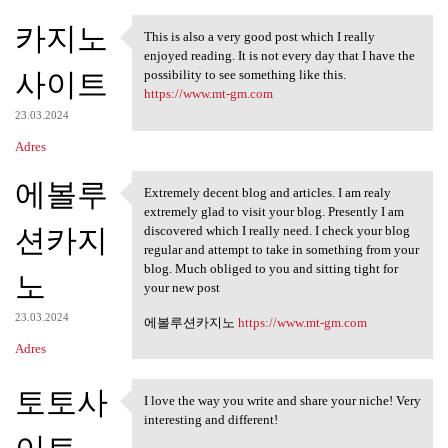
카지노
This is also a very good post which I really
This is also a very good post
enjoyed reading. It is not every day that I have the
사이트
possibility to see something like this.
https://www.mt-gm.com
23.03.2024
Adres
에볼루
Extremely decent blog and articles. I am realy
Extremely decent blog and
extremely glad to visit your blog. Presently I am
션카지
discovered which I really need. I check your blog
regular and attempt to take in something from your
blog. Much obliged to you and sitting tight for
노
your new post
23.03.2024
에볼루션카지노
https://www.mt-gm.com
Adres
토토사
I love the way you write and share your niche! Very
I love the way you write and
interesting and different!