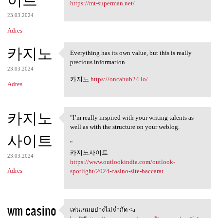
이트
https://mt-superman.net/
23.03.2024
Adres
카지노
Everything has its own value, but this is really
Everything has its own value,
precious information
23.03.2024
카지노
https://oncahub24.io/
Adres
카지노
"I’m really inspired with your writing talents as
"I’m really inspired with
well as with the structure on your weblog.
사이트
"
카지노사이트
23.03.2024
https://www.outlookindia.com/outlook-
Adres
spotlight/2024-casino-site-baccarat...
wm casino
เล่นเกมอย่างไม่จำกัด <a
เล่นเกมอย่างไม่จำกัด <a href=