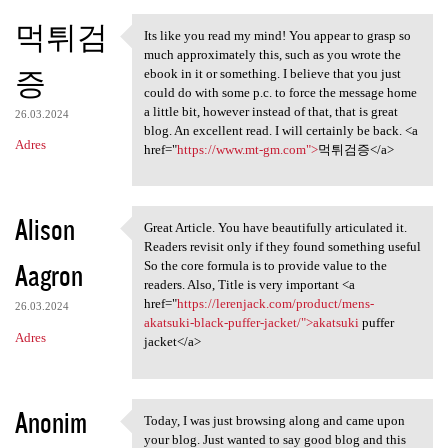
먹튀검
Its like you read my mind! You appear to grasp so
Its like you read my mind!
much approximately this, such as you wrote the
증
ebook in it or something. I believe that you just
could do with some p.c. to force the message home
a little bit, however instead of that, that is great
26.03.2024
blog. An excellent read. I will certainly be back. <a
Adres
href="
https://www.mt-gm.com">
먹튀검증</a>
Alison
Great Article. You have beautifully articulated it.
Great Article. You have
Readers revisit only if they found something useful
Aagron
So the core formula is to provide value to the
readers. Also, Title is very important <a
href="
https://lerenjack.com/product/mens-
26.03.2024
akatsuki-black-puffer-jacket/">akatsuki
puffer
Adres
jacket</a>
Anonim
Today, I was just browsing along and came upon
Today, I was just browsing
your blog. Just wanted to say good blog and this