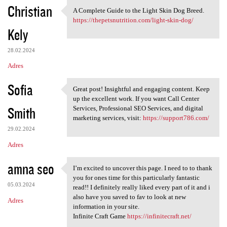
Christian
A Complete Guide to the Light Skin Dog Breed.
A Complete Guide to the Light
https://thepetsnutrition.com/light-skin-dog/
Kely
28.02.2024
Adres
Sofia
Great post! Insightful and engaging content. Keep
Great post! Insightful and
up the excellent work. If you want Call Center
Smith
Services, Professional SEO Services, and digital
marketing services, visit:
https://support786.com/
29.02.2024
Adres
amna seo
I’m excited to uncover this page. I need to to thank
I’m excited to uncover this
you for ones time for this particularly fantastic
05.03.2024
read!! I definitely really liked every part of it and i
also have you saved to fav to look at new
Adres
information in your site.
Infinite Craft Game
https://infinitecraft.net/