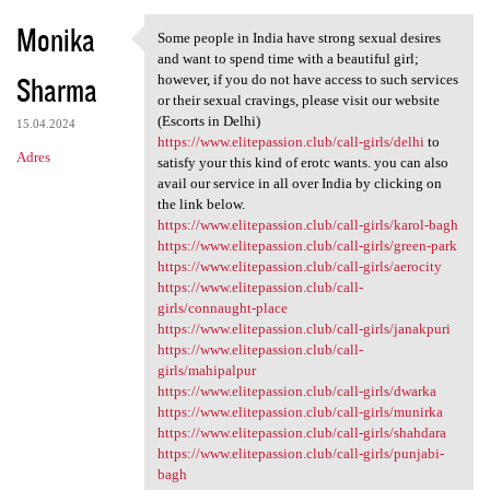
Monika
Some people in India have strong sexual desires
Some people in India have
and want to spend time with a beautiful girl;
Sharma
however, if you do not have access to such services
or their sexual cravings, please visit our website
(Escorts in Delhi)
15.04.2024
https://www.elitepassion.club/call-girls/delhi
to
Adres
satisfy your this kind of erotc wants. you can also
avail our service in all over India by clicking on
the link below.
https://www.elitepassion.club/call-girls/karol-bagh
https://www.elitepassion.club/call-girls/green-park
https://www.elitepassion.club/call-girls/aerocity
https://www.elitepassion.club/call-
girls/connaught-place
https://www.elitepassion.club/call-girls/janakpuri
https://www.elitepassion.club/call-
girls/mahipalpur
https://www.elitepassion.club/call-girls/dwarka
https://www.elitepassion.club/call-girls/munirka
https://www.elitepassion.club/call-girls/shahdara
https://www.elitepassion.club/call-girls/punjabi-
bagh