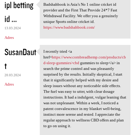
ipl betting
Badshahbook is Asia’s No 1 online cricket id
Badshahbook is Asia’s No 1
provider and the First That Provide 24*7 Fast
id ...
Withdrawal Facility. We offer you a genuinely
unique Sports online cricket id.
https://www.badshahbook.com/
13.03.2024
Adres
SusanDaut
I recently tried <a
I recently tried <a href
href=
https://www.cornbreadhemp.com/products/cb
t
d-sleep-gummies>cbd
gummies to sleep</a> in
search the prime control and was pleasantly
surprised by the results. Initially skeptical, I start
20.03.2024
that it significantly helped with my desire and
Adres
sleep issues without any noticeable side effects.
The fuel was easy to utter, with clear dosage
instructions. It had a indulgent, vulgar leaning that
was not unpleasant. Within a week, I noticed a
patent convalescence in my blanket well-being,
instinct more serene and rested. I appreciate the
regular approach to wellness CBD offers and plan
to go on using it.