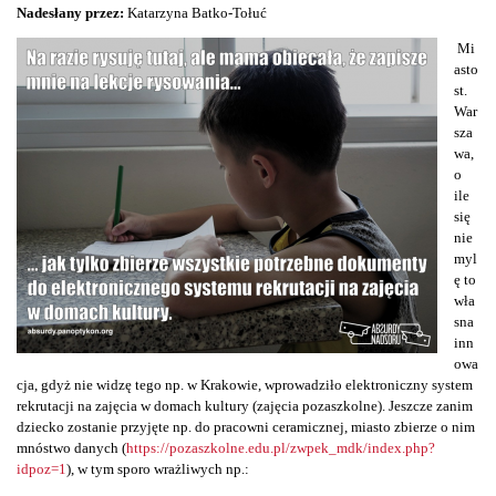
Nadesłany przez:
Katarzyna Batko-Tołuć
Mi
asto
st.
War
sza
wa,
o
ile
się
nie
myl
ę to
wła
sna
inn
owa
cja, gdyż nie widzę tego np. w Krakowie, wprowadziło elektroniczny system
rekrutacji na zajęcia w domach kultury (zajęcia pozaszkolne). Jeszcze zanim
dziecko zostanie przyjęte np. do pracowni ceramicznej, miasto zbierze o nim
mnóstwo danych (
https://pozaszkolne.edu.pl/zwpek_mdk/index.php?
idpoz=1
), w tym sporo wrażliwych np.: