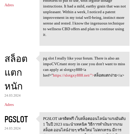
effortless to put to use, with legible dosage
Adres
instructions. It had a mild, earthy grain that was not
unpleasant. Within a week, I noticed a patent
improvement in my total well-being, instinct more
serene and rested. I know the ingenuous technique
to wellness CBD offers and plan to continue using
it.
สล็อต
pg slot I really like your forum. There is also an
pg slot I really like your
impoCVCrtant story in case you don't want to miss
แตก
can apply at slotgxy888<a
href="
https://slotgxy888.net/">
สล็อตแตกง่าย</a>
หนัก
24.03.2024
Adres
PGSLOT
PGSLOT เครดิตฟรี เว็บสล็อตออนไลน์มาแรงอันดับ
PGSLOT เครดิตฟรี
1 ในปี 2023 เเนะนำเทคนิค วิธีการทำเงินจากเกม
24.03.2024
สล็อต ออนไลน์ง่ายๆ ทริคใหม่ ไม่ตกเทรน มีการ