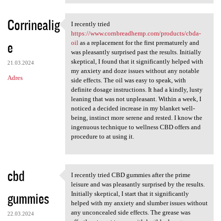
Corrinealig
I recently tried
I recently tried https://www
https://www.cornbreadhemp.com/products/cbda-
e
oil
as a replacement for the first prematurely and
was pleasantly surprised past the results. Initially
skeptical, I found that it significantly helped with
21.03.2024
my anxiety and doze issues without any notable
Adres
side effects. The oil was easy to speak, with
definite dosage instructions. It had a kindly, lusty
leaning that was not unpleasant. Within a week, I
noticed a decided increase in my blanket well-
being, instinct more serene and rested. I know the
ingenuous technique to wellness CBD offers and
procedure to at using it.
cbd
I recently tried CBD gummies after the prime
I recently tried CBD gummies
leisure and was pleasantly surprised by the results.
gummies
Initially skeptical, I start that it significantly
helped with my anxiety and slumber issues without
any unconcealed side effects. The grease was
22.03.2024