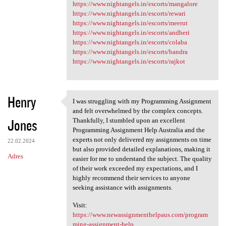
https://www.nightangels.in/escorts/mangalore
https://www.nightangels.in/escorts/rewari
https://www.nightangels.in/escorts/meerut
https://www.nightangels.in/escorts/andheri
https://www.nightangels.in/escorts/colaba
https://www.nightangels.in/escorts/bandra
https://www.nightangels.in/escorts/rajkot
Henry
I was struggling with my Programming Assignment
I was struggling with my
and felt overwhelmed by the complex concepts.
Jones
Thankfully, I stumbled upon an excellent
Programming Assignment Help Australia and the
experts not only delivered my assignments on time
22.02.2024
but also provided detailed explanations, making it
Adres
easier for me to understand the subject. The quality
of their work exceeded my expectations, and I
highly recommend their services to anyone
seeking assistance with assignments.
Visit:
https://www.newassignmenthelpaus.com/program
ming-assignment-help