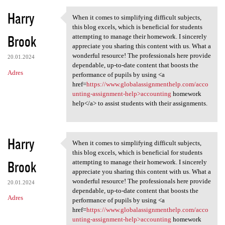
Harry
When it comes to simplifying difficult subjects,
When it comes to simplifying
this blog excels, which is beneficial for students
Brook
attempting to manage their homework. I sincerely
appreciate you sharing this content with us. What a
wonderful resource! The professionals here provide
20.01.2024
dependable, up-to-date content that boosts the
Adres
performance of pupils by using <a
href=
https://www.globalassignmenthelp.com/acco
unting-assignment-help>accounting
homework
help</a> to assist students with their assignments.
Harry
When it comes to simplifying difficult subjects,
When it comes to simplifying
this blog excels, which is beneficial for students
Brook
attempting to manage their homework. I sincerely
appreciate you sharing this content with us. What a
wonderful resource! The professionals here provide
20.01.2024
dependable, up-to-date content that boosts the
Adres
performance of pupils by using <a
href=
https://www.globalassignmenthelp.com/acco
unting-assignment-help>accounting
homework