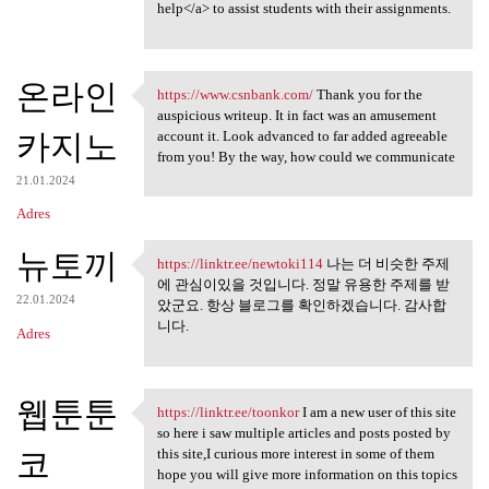
help</a> to assist students with their assignments.
온라인
https://www.csnbank.com/
Thank you for the
https://www.csnbank.com/
auspicious writeup. It in fact was an amusement
카지노
account it. Look advanced to far added agreeable
from you! By the way, how could we communicate
21.01.2024
Adres
뉴토끼
https://linktr.ee/newtoki114
나는 더 비슷한 주제
https://linktr.ee/newtoki114
에 관심이있을 것입니다. 정말 유용한 주제를 받
22.01.2024
았군요. 항상 블로그를 확인하겠습니다. 감사합
니다.
Adres
웹툰툰
https://linktr.ee/toonkor
I am a new user of this site
https://linktr.ee/toonkor I
so here i saw multiple articles and posts posted by
코
this site,I curious more interest in some of them
hope you will give more information on this topics