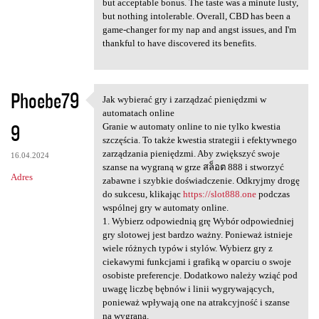
but acceptable bonus. The taste was a minute lusty,
but nothing intolerable. Overall, CBD has been a
game-changer for my nap and angst issues, and I'm
thankful to have discovered its benefits.
Phoebe79
Jak wybierać gry i zarządzać pieniędzmi w
Jak wybierać gry i zarządzać
automatach online
9
Granie w automaty online to nie tylko kwestia
szczęścia. To także kwestia strategii i efektywnego
zarządzania pieniędzmi. Aby zwiększyć swoje
16.04.2024
szanse na wygraną w grze สล็อต 888 i stworzyć
Adres
zabawne i szybkie doświadczenie. Odkryjmy drogę
do sukcesu, klikając
https://slot888.one
podczas
wspólnej gry w automaty online.
1. Wybierz odpowiednią grę Wybór odpowiedniej
gry slotowej jest bardzo ważny. Ponieważ istnieje
wiele różnych typów i stylów. Wybierz gry z
ciekawymi funkcjami i grafiką w oparciu o swoje
osobiste preferencje. Dodatkowo należy wziąć pod
uwagę liczbę bębnów i linii wygrywających,
ponieważ wpływają one na atrakcyjność i szanse
na wygraną.