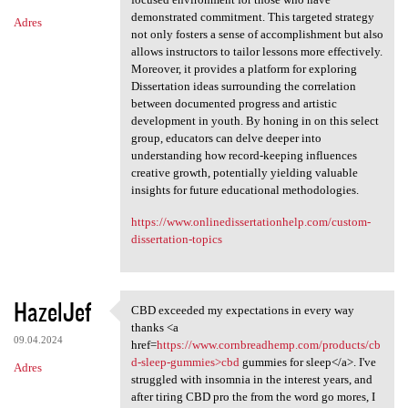
demonstrated commitment. This targeted strategy
Adres
not only fosters a sense of accomplishment but also
allows instructors to tailor lessons more effectively.
Moreover, it provides a platform for exploring
Dissertation ideas surrounding the correlation
between documented progress and artistic
development in youth. By honing in on this select
group, educators can delve deeper into
understanding how record-keeping influences
creative growth, potentially yielding valuable
insights for future educational methodologies.
https://www.onlinedissertationhelp.com/custom-
dissertation-topics
HazelJef
CBD exceeded my expectations in every way
CBD exceeded my expectations
thanks <a
09.04.2024
href=
https://www.cornbreadhemp.com/products/cb
d-sleep-gummies>cbd
gummies for sleep</a>. I've
Adres
struggled with insomnia in the interest years, and
after tiring CBD pro the from the word go mores, I