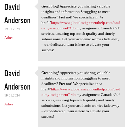
K
David
Great blog! Appreciate you sharing valuable
Great blog! Appreciate you
o
insights and information.Struggling to meet
Anderson
m
deadlines? Fret not! We specialize in <a
href="
https://www.globalassignmenthelp.com/ca/d
e
o-my-assignment">do
my assignment Canada</a>'
19.01.2024
n
services, ensuring top-notch quality and timely
Adres
submissions. Let your academic worries fade away
t
– our dedicated team is here to elevate your
a
success!
r
z
David
Great blog! Appreciate you sharing valuable
e
Great blog! Appreciate you
insights and information.Struggling to meet
Anderson
deadlines? Fret not! We specialize in<a
href="
https://www.globalassignmenthelp.com/ca/d
o-my-assignment">do
my assignment Canada</a>'
19.01.2024
services, ensuring top-notch quality and timely
Adres
submissions. Let your academic worries fade away
– our dedicated team is here to elevate your
success!