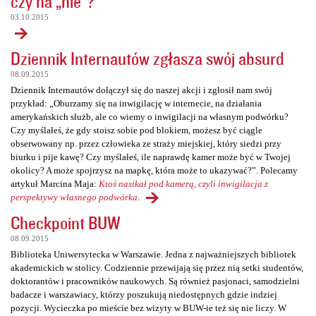
czy na „nie”?
03.10.2015
Dziennik Internautów zgłasza swój absurd
08.09.2015
Dziennik Internautów dołączył się do naszej akcji i zgłosił nam swój
przykład: „Oburzamy się na inwigilację w internecie, na działania
amerykańskich służb, ale co wiemy o inwigilacji na własnym podwórku?
Czy myślałeś, że gdy stoisz sobie pod blokiem, możesz być ciągle
obserwowany np. przez człowieka ze straży miejskiej, który siedzi przy
biurku i pije kawę? Czy myślałeś, ile naprawdę kamer może być w Twojej
okolicy? A może spojrzysz na mapkę, która może to ukazywać?”. Polecamy
artykuł Marcina Maja:
Ktoś nasikał pod kamerą, czyli inwigilacja z
perspektywy własnego podwórka
.
Checkpoint BUW
08.09.2015
Biblioteka Uniwersytecka w Warszawie. Jedna z najważniejszych bibliotek
akademickich w stolicy. Codziennie przewijają się przez nią setki studentów,
doktorantów i pracowników naukowych. Są również pasjonaci, samodzielni
badacze i warszawiacy, którzy poszukują niedostępnych gdzie indziej
pozycji. Wycieczka po mieście bez wizyty w BUW-ie też się nie liczy. W