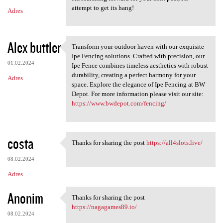
attempt to get its hang!
Adres
Alex buttler
Transform your outdoor haven with our exquisite
Transform your outdoor haven
Ipe Fencing solutions. Crafted with precision, our
01.02.2024
Ipe Fence combines timeless aesthetics with robust
durability, creating a perfect harmony for your
Adres
space. Explore the elegance of Ipe Fencing at BW
Depot. For more information please visit our site:
https://www.bwdepot.com/fencing/
costa
Thanks for sharing the post
https://all4slots.live/
Thanks for sharing the post
08.02.2024
Adres
Anonim
Thanks for sharing the post
Thanks for sharing the post
https://nagagames89.io/
08.02.2024