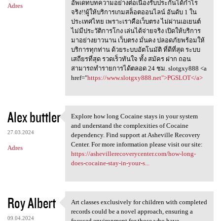
อัพเดทบทความอย่างต่อเนื่องรับประกันได้กำไร
Adres
จริง!!ผู้ให้บริการเกมสล็อตออนไลน์ อันดับ 1 ใน
ประเทศไทย เพราะเราคือเว็บตรง ไม่ผ่านเอเยนต์
ไม่มีประวัติการโกง เล่นได้จ่ายจริง เปิดให้บริการ
มาอย่างยาวนาน เว็บตรง มั่นคง ปลอดภัยพร้อมให้
บริการทุกท่าน ด้วยระบบอัตโนมัติ ที่ดีที่สุด ระบบ
เสถียรที่สุด รวดเร็วทันใจ ทั้ง สมัคร ฝาก ถอน
สามารถทำรายการได้ตลอด 24 ชม. slotgxy888 <a
href="
https://www.slotgxy888.net">PGSLOT</a>
Alex buttler
Explore how long Cocaine stays in your system
Explore how long Cocaine
and understand the complexities of Cocaine
27.03.2024
dependency. Find support at Asheville Recovery
Center. For more information please visit our site:
Adres
https://ashevillerecoverycenter.com/how-long-
does-cocaine-stay-in-your-s...
Roy Albert
Art classes exclusively for children with completed
Art classes exclusively for
records could be a novel approach, ensuring a
09.04.2024
focused environment for those who have