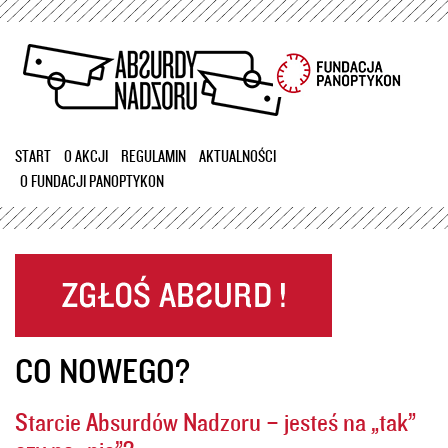
Przejdź
do
treści
START
O AKCJI
REGULAMIN
AKTUALNOŚCI
O FUNDACJI PANOPTYKON
CO NOWEGO?
Starcie Absurdów Nadzoru – jesteś na „tak”