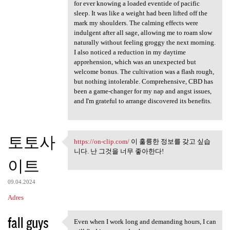
for ever knowing a loaded eventide of pacific
sleep. It was like a weight had been lifted off the
mark my shoulders. The calming effects were
indulgent after all sage, allowing me to roam slow
naturally without feeling groggy the next morning.
I also noticed a reduction in my daytime
apprehension, which was an unexpected but
welcome bonus. The cultivation was a flash rough,
but nothing intolerable. Comprehensive, CBD has
been a game-changer for my nap and angst issues,
and I'm grateful to arrange discovered its benefits.
토토사
https://on-clip.com/
이 훌륭한 정보를 갖고 싶습
https://on-clip.com/ 이 훌륭한
니다. 난 그것을 너무 좋아한다!
이트
09.04.2024
Adres
fall guys
Even when I work long and demanding hours, I can
Even when I work long and