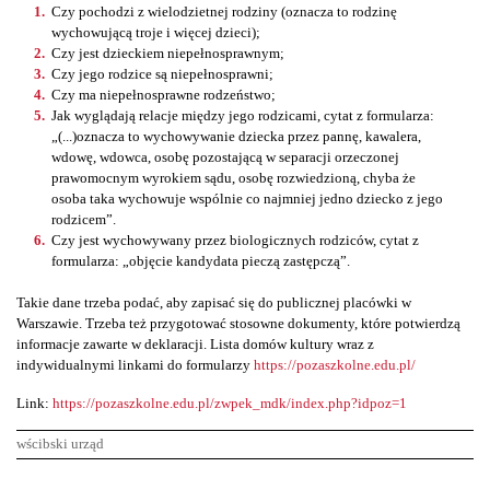
Czy pochodzi z wielodzietnej rodziny (oznacza to rodzinę
wychowującą troje i więcej dzieci);
Czy jest dzieckiem niepełnosprawnym;
Czy jego rodzice są niepełnosprawni;
Czy ma niepełnosprawne rodzeństwo;
Jak wyglądają relacje między jego rodzicami, cytat z formularza:
„(...)oznacza to wychowywanie dziecka przez pannę, kawalera,
wdowę, wdowca, osobę pozostającą w separacji orzeczonej
prawomocnym wyrokiem sądu, osobę rozwiedzioną, chyba że
osoba taka wychowuje wspólnie co najmniej jedno dziecko z jego
rodzicem”.
Czy jest wychowywany przez biologicznych rodziców, cytat z
formularza: „objęcie kandydata pieczą zastępczą”.
Takie dane trzeba podać, aby zapisać się do publicznej placówki w
Warszawie. Trzeba też przygotować stosowne dokumenty, które potwierdzą
informacje zawarte w deklaracji. Lista domów kultury wraz z
indywidualnymi linkami do formularzy
https://pozaszkolne.edu.pl/
Link:
https://pozaszkolne.edu.pl/zwpek_mdk/index.php?idpoz=1
wścibski urząd