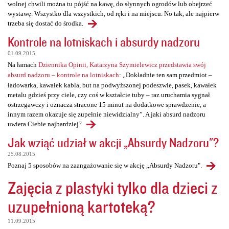
wolnej chwili można tu pójść na kawę, do słynnych ogrodów lub obejrzeć
wystawę. Wszystko dla wszystkich, od ręki i na miejscu. No tak, ale najpierw
trzeba się dostać do środka.
Kontrole na lotniskach i absurdy nadzoru
01.09.2015
Na łamach
Dziennika Opinii, Katarzyna Szymielewicz przedstawia swój
absurd nadzoru – kontrole na lotniskach
: „Dokładnie ten sam przedmiot –
ładowarka, kawałek kabla, but na podwyższonej podeszwie, pasek, kawałek
metalu gdzieś przy ciele, czy coś w kształcie tuby – raz uruchamia sygnał
ostrzegawczy i oznacza stracone 15 minut na dodatkowe sprawdzenie, a
innym razem okazuje się zupełnie niewidzialny”. A jaki absurd nadzoru
uwiera Ciebie najbardziej?
Jak wziąć udział w akcji „Absurdy Nadzoru"?
25.08.2015
Poznaj 5 sposobów na zaangażowanie się w akcję „Absurdy Nadzoru".
Zajęcia z plastyki tylko dla dzieci z
uzupełnioną kartoteką?
11.09.2015