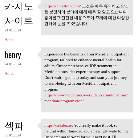
카지노
https://hoteltoto.com/
그것은 매우 유익하고 당신
https://hoteltoto.com/ 그것은 매우
은 분명히이 분야에 대해 매우 잘 알고 있습니다.
사이트
흥미롭고 탄탄한 내용으로이 주제에 대한 다양한
견해에 눈을 뜨 셨습니다.
24.01.2024
Adres
henry
Experience the benefits of our Meridian outpatient
Experience the benefits of
program, tailored to enhance mental health for
24.01.2024
adults. Our comprehensive IOP treatment in
Meridian provides expert therapy and support.
Adres
Don't wait – get help today and start your journey
to well-being with our Meridian outpatient
program
https://www.modernrecoveryidaho.com/locations/
meridian/programs/iop/
섹파
https://sekder.net
You really make it look so
https://sekder.net You really
natural withonfounded and amazingly wide for me.
30.01.2024
I'm searching forward for your next post, I'll