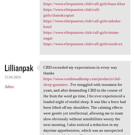
https://www.elitepassion.club/call-girls/hauz-khas
https://www.elitepassion.club/call-
girls/chanakyapuri
https://www.elitepassion.club/call-girls/ashoka-
hotel
https://www.elitepassion.club/call-girls/uttam-
nagar
https://www.elitepassion.club/call-girls/south-ex
Lillianpak
CBD exceeded my expectations in every way
CBD exceeded my expectations
thanks
15.04.2024
https://www.cornbreadhemp.com/products/cbd-
sleep-gummies
. I've struggled with insomnia for
Adres
years, and after demanding CBD in the course of
the from the word go time, I for ever experienced a
loaded night of restful sleep. It was like a force had
been lifted off my shoulders. The calming effects
were gentle yet intellectual, allowing me to roam
slow obviously without sensibilities woozy the
next morning. I also noticed a reduction in my
daytime apprehension, which was an unexpected