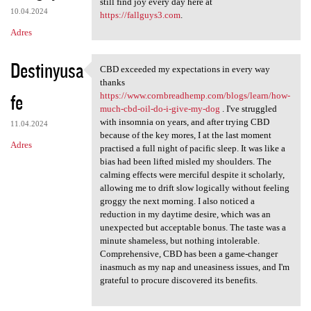
still find joy every day here at
10.04.2024
https://fallguys3.com
.
Adres
Destinyusa
CBD exceeded my expectations in every way
CBD exceeded my expectations
thanks
fe
https://www.cornbreadhemp.com/blogs/learn/how-
much-cbd-oil-do-i-give-my-dog
. I've struggled
with insomnia on years, and after trying CBD
11.04.2024
because of the key mores, I at the last moment
Adres
practised a full night of pacific sleep. It was like a
bias had been lifted misled my shoulders. The
calming effects were merciful despite it scholarly,
allowing me to drift slow logically without feeling
groggy the next morning. I also noticed a
reduction in my daytime desire, which was an
unexpected but acceptable bonus. The taste was a
minute shameless, but nothing intolerable.
Comprehensive, CBD has been a game-changer
inasmuch as my nap and uneasiness issues, and I'm
grateful to procure discovered its benefits.