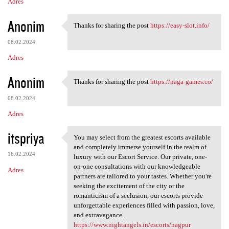
Adres
Anonim
Thanks for sharing the post
https://easy-slot.info/
Thanks for sharing the post
08.02.2024
Adres
Anonim
Thanks for sharing the post
https://naga-games.co/
Thanks for sharing the post
08.02.2024
Adres
itspriya
You may select from the greatest escorts available
You may select from the
and completely immerse yourself in the realm of
16.02.2024
luxury with our Escort Service. Our private, one-
on-one consultations with our knowledgeable
Adres
partners are tailored to your tastes. Whether you're
seeking the excitement of the city or the
romanticism of a seclusion, our escorts provide
unforgettable experiences filled with passion, love,
and extravagance.
https://www.nightangels.in/escorts/nagpur