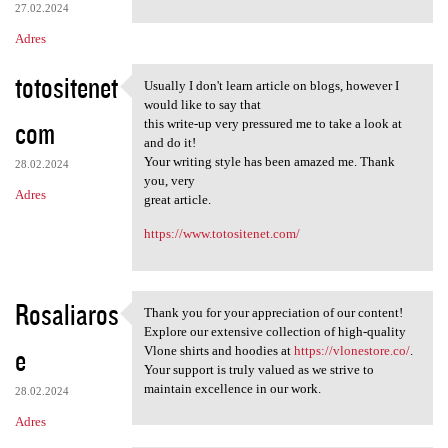
27.02.2024
Adres
totositenet
Usually I don't learn article on blogs, however I
Usually I don't learn article
would like to say that
com
this write-up very pressured me to take a look at
and do it!
Your writing style has been amazed me. Thank
28.02.2024
you, very
Adres
great article.
https://www.totositenet.com/
Rosaliaros
Thank you for your appreciation of our content!
Thank you for your
Explore our extensive collection of high-quality
e
Vlone shirts and hoodies at
https://vlonestore.co/
.
Your support is truly valued as we strive to
maintain excellence in our work.
28.02.2024
Adres