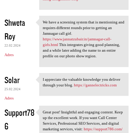
Shweta
We have a screening system that is mentioning and
We have a screening system
requires different rounds prior to getting an
Roy
Jamnagar call girl.
https://www.jannatzubair.in/jamnagar-call-
girls.html
This integrates giving good planning,
22.02.2024
and a while later adding the name to an entire
Adres
profile on our photo show region.
Solar
I appreciate the valuable knowledge you deliver
I appreciate the valuable
through your blog.
https://gannelectricks.com
25.02.2024
Adres
Support78
Great post! Insightful and engaging content. Keep
Great post! Insightful and
up the excellent work. If you want Call Center
6
Services, Professional SEO Services, and digital
marketing services, visit:
https://support786.com/