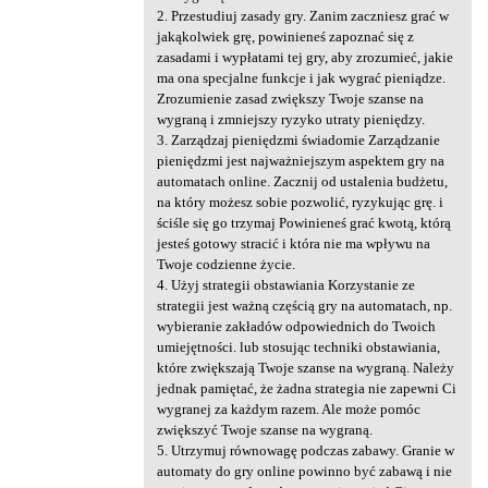
2. Przestudiuj zasady gry. Zanim zaczniesz grać w
jakąkolwiek grę, powinieneś zapoznać się z
zasadami i wypłatami tej gry, aby zrozumieć, jakie
ma ona specjalne funkcje i jak wygrać pieniądze.
Zrozumienie zasad zwiększy Twoje szanse na
wygraną i zmniejszy ryzyko utraty pieniędzy.
3. Zarządzaj pieniędzmi świadomie Zarządzanie
pieniędzmi jest najważniejszym aspektem gry na
automatach online. Zacznij od ustalenia budżetu,
na który możesz sobie pozwolić, ryzykując grę. i
ściśle się go trzymaj Powinieneś grać kwotą, którą
jesteś gotowy stracić i która nie ma wpływu na
Twoje codzienne życie.
4. Użyj strategii obstawiania Korzystanie ze
strategii jest ważną częścią gry na automatach, np.
wybieranie zakładów odpowiednich do Twoich
umiejętności. lub stosując techniki obstawiania,
które zwiększają Twoje szanse na wygraną. Należy
jednak pamiętać, że żadna strategia nie zapewni Ci
wygranej za każdym razem. Ale może pomóc
zwiększyć Twoje szanse na wygraną.
5. Utrzymuj równowagę podczas zabawy. Granie w
automaty do gry online powinno być zabawą i nie