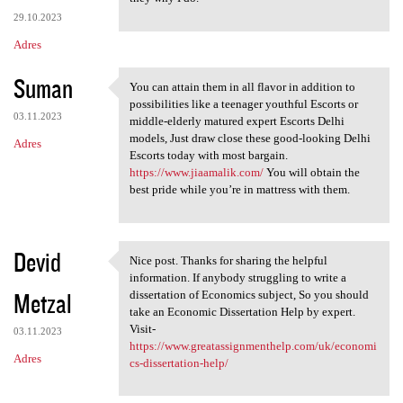
29.10.2023
Adres
Suman
You can attain them in all flavor in addition to
You can attain them in all
possibilities like a teenager youthful Escorts or
03.11.2023
middle-elderly matured expert Escorts Delhi
models, Just draw close these good-looking Delhi
Adres
Escorts today with most bargain.
https://www.jiaamalik.com/
You will obtain the
best pride while you’re in mattress with them.
Devid
Nice post. Thanks for sharing the helpful
Nice post. Thanks for sharing
information. If anybody struggling to write a
Metzal
dissertation of Economics subject, So you should
take an Economic Dissertation Help by expert.
Visit-
03.11.2023
https://www.greatassignmenthelp.com/uk/economi
Adres
cs-dissertation-help/