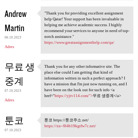
Andrew
"Thank you for providing excellent assignment
"Thank you for providing
help Qatar! Your support has been invaluable in
Martin
helping me achieve academic success. I highly
recommend your services to anyone in need of top-
notch assistance."
06.10.2023
https://www.greatassignmenthelp.com/qa/
Adres
무료 생
Thank you for any other informative site. The
Thank you for any other
place else could I am getting that kind of
중계
information written in such a perfect approach? I
have a mission that I'm just now running on, and I
have been on the look out for such info <a
07.10.2023
href="
https://yjtv114.com/">
무료 생중계</a>
Adres
툰코
툰코 https://툰코주소.net/
툰코 https://툰코주소.net/
https://xn--9l4b19kgtfw7c.net/
07.10.2023