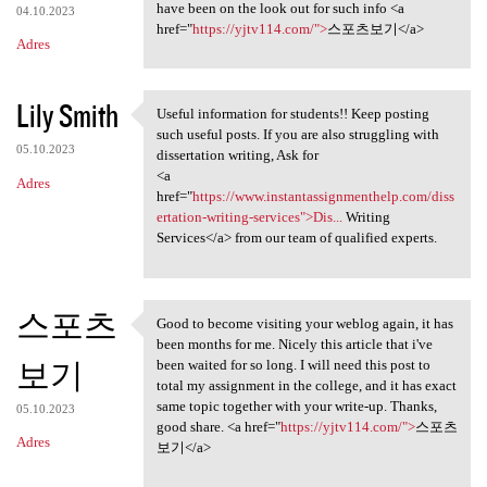
have been on the look out for such info <a
04.10.2023
href="
https://yjtv114.com/">
스포츠보기</a>
Adres
Lily Smith
Useful information for students!! Keep posting
Useful information for
such useful posts. If you are also struggling with
05.10.2023
dissertation writing, Ask for
<a
Adres
href="
https://www.instantassignmenthelp.com/diss
ertation-writing-services">Dis...
Writing
Services</a> from our team of qualified experts.
스포츠
Good to become visiting your weblog again, it has
Good to become visiting your
been months for me. Nicely this article that i've
보기
been waited for so long. I will need this post to
total my assignment in the college, and it has exact
same topic together with your write-up. Thanks,
05.10.2023
good share. <a href="
https://yjtv114.com/">
스포츠
Adres
보기</a>