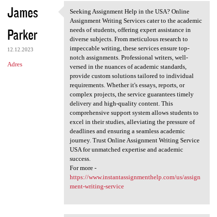
James
Seeking Assignment Help in the USA? Online
Seeking Assignment Help in
Assignment Writing Services cater to the academic
Parker
needs of students, offering expert assistance in
diverse subjects. From meticulous research to
impeccable writing, these services ensure top-
12.12.2023
notch assignments. Professional writers, well-
Adres
versed in the nuances of academic standards,
provide custom solutions tailored to individual
requirements. Whether it's essays, reports, or
complex projects, the service guarantees timely
delivery and high-quality content. This
comprehensive support system allows students to
excel in their studies, alleviating the pressure of
deadlines and ensuring a seamless academic
journey. Trust Online Assignment Writing Service
USA for unmatched expertise and academic
success.
For more -
https://www.instantassignmenthelp.com/us/assign
ment-writing-service