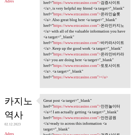
Adres
href="
https://www.erzcasino.com">
검증사이트
</a>, is very helpful my friend <a target="_blank"
href="
https://www.erzcasino.com">
온라인슬롯
</a>. Also great blog here <a target="_blank"
href="
https://www.erzcasino.com">
온라인카지노
</a> with all of the valuable information you have
<a target="_blank"
href="
https://www.erzcasino.com">
바카라사이트
</a>. Keep up the good work <a target="_blank"
href="
https://www.erzcasino.com">
온라인바카라
</a> you are doing here <a target="_blank"
href="
https://www.erzcasino.com">
토토사이트
</a>. <a target="_blank"
href="
https://www.erzcasino.com"></a>
카지노
Great post <a target="_blank"
Great post <a target="_blank"
href="
https://www.erzcasino.com">
안전놀이터
역사
</a>! I am actually getting <a target="_blank"
href="
https://www.erzcasino.com">
안전공원
</a>ready to across this information <a
02.12.2023
target="_blank"
Adres
href="
https://www.erzcasino.com">
검증사이트