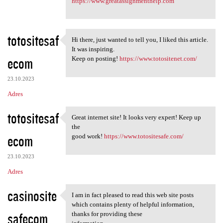
https://www.greatassignmenthelp.com
totositesaf
Hi there, just wanted to tell you, I liked this article.
Hi there, just wanted to tell
It was inspiring.
ecom
Keep on posting!
https://www.totositenet.com/
23.10.2023
Adres
totositesaf
Great internet site! It looks very expert! Keep up
Great internet site! It looks
the
ecom
good work!
https://www.totositesafe.com/
23.10.2023
Adres
casinosite
I am in fact pleased to read this web site posts
I am in fact pleased to read
which contains plenty of helpful information,
safecom
thanks for providing these