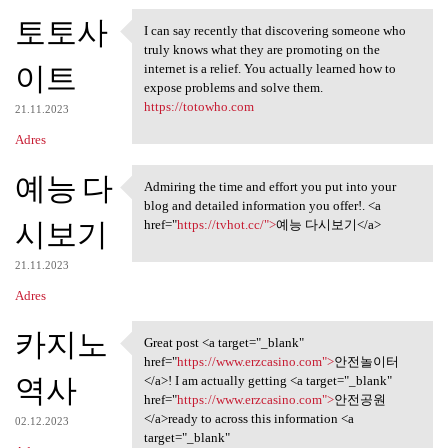
토토사
I can say recently that discovering someone who
I can say recently that
truly knows what they are promoting on the
이트
internet is a relief. You actually learned how to
expose problems and solve them.
https://totowho.com
21.11.2023
Adres
예능 다
Admiring the time and effort you put into your
Admiring the time and effort
blog and detailed information you offer!. <a
시보기
href="
https://tvhot.cc/">
예능 다시보기</a>
21.11.2023
Adres
카지노
Great post <a target="_blank"
Great post <a target="_blank"
href="
https://www.erzcasino.com">
안전놀이터
역사
</a>! I am actually getting <a target="_blank"
href="
https://www.erzcasino.com">
안전공원
</a>ready to across this information <a
02.12.2023
target="_blank"