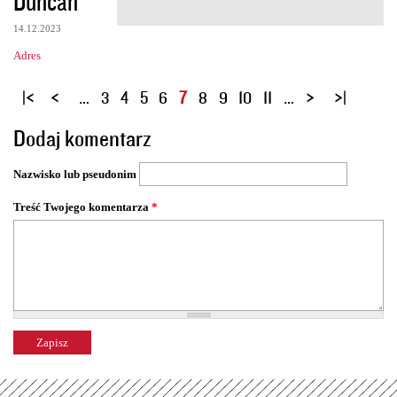
Duncan
14.12.2023
Adres
S
…
3
4
5
6
7
8
9
10
11
…
t
Dodaj komentarz
r
o
Nazwisko lub pseudonim
n
y
Treść Twojego komentarza
*