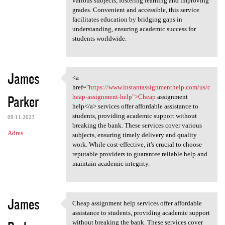
various subjects, fostering learning and improving
grades. Convenient and accessible, this service
facilitates education by bridging gaps in
understanding, ensuring academic success for
students worldwide.
James
<a
<a href="https://www
href="
https://www.instantassignmenthelp.com/us/c
Parker
heap-assignment-help">Cheap
assignment
help</a> services offer affordable assistance to
students, providing academic support without
09.11.2023
breaking the bank. These services cover various
Adres
subjects, ensuring timely delivery and quality
work. While cost-effective, it's crucial to choose
reputable providers to guarantee reliable help and
maintain academic integrity.
James
Cheap assignment help services offer affordable
Cheap assignment help
assistance to students, providing academic support
without breaking the bank. These services cover