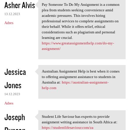
Asher Alvis
Pay Someone To Do My Assignment is a common
Pay Someone To Do My
plea from students seeking convenience amid
13.12.2023
academic pressures. This involves hiring
professional services to complete assignments on
Adres
their behalf. While it offers relief, ethical
considerations such as plagiarism and personal
learning are crucial.
https://www.greatassignmenthelp.com/do-my-
assignment/
Jessica
Australian Assignment Help is best when it comes
Australian Assignment Help is
to offering assignment assistance to students in
Jones
Australia at:
https://australian-assignment-
help.com
14.12.2023
Adres
Joseph
Student Life Saviour has experts to provide
Student Life Saviour has
assignment writing assistance in South Africa at:
https://studentlifesaviour.com/za