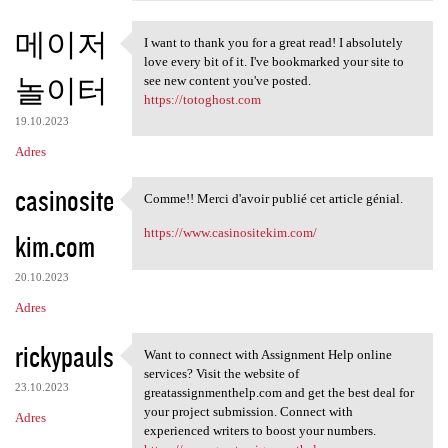
메이저
I want to thank you for a great read! I absolutely
I want to thank you for a
love every bit of it. I've bookmarked your site to
놀이터
see new content you've posted.
https://totoghost.com
19.10.2023
Adres
casinosite
Comme!! Merci d'avoir publié cet article génial.
Comme!! Merci d'avoir publié
https://www.casinositekim.com/
kim.com
20.10.2023
Adres
rickypauls
Want to connect with Assignment Help online
Want to connect with
services? Visit the website of
23.10.2023
greatassignmenthelp.com and get the best deal for
your project submission. Connect with
Adres
experienced writers to boost your numbers.