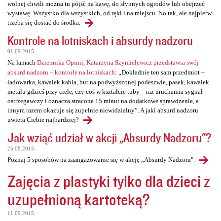
wolnej chwili można tu pójść na kawę, do słynnych ogrodów lub obejrzeć
wystawę. Wszystko dla wszystkich, od ręki i na miejscu. No tak, ale najpierw
trzeba się dostać do środka.
Kontrole na lotniskach i absurdy nadzoru
01.09.2015
Na łamach
Dziennika Opinii, Katarzyna Szymielewicz przedstawia swój
absurd nadzoru – kontrole na lotniskach
: „Dokładnie ten sam przedmiot –
ładowarka, kawałek kabla, but na podwyższonej podeszwie, pasek, kawałek
metalu gdzieś przy ciele, czy coś w kształcie tuby – raz uruchamia sygnał
ostrzegawczy i oznacza stracone 15 minut na dodatkowe sprawdzenie, a
innym razem okazuje się zupełnie niewidzialny”. A jaki absurd nadzoru
uwiera Ciebie najbardziej?
Jak wziąć udział w akcji „Absurdy Nadzoru"?
25.08.2015
Poznaj 5 sposobów na zaangażowanie się w akcję „Absurdy Nadzoru".
Zajęcia z plastyki tylko dla dzieci z
uzupełnioną kartoteką?
11.09.2015