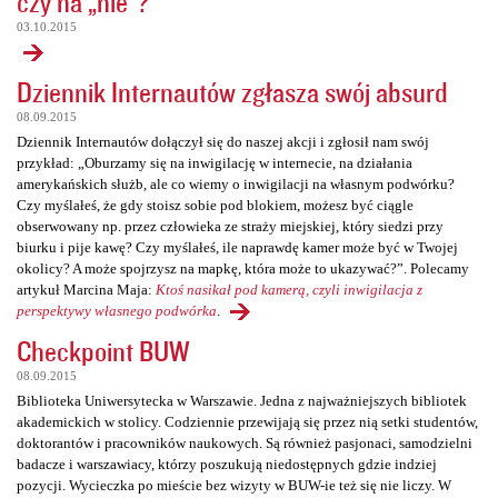
czy na „nie”?
03.10.2015
Dziennik Internautów zgłasza swój absurd
08.09.2015
Dziennik Internautów dołączył się do naszej akcji i zgłosił nam swój
przykład: „Oburzamy się na inwigilację w internecie, na działania
amerykańskich służb, ale co wiemy o inwigilacji na własnym podwórku?
Czy myślałeś, że gdy stoisz sobie pod blokiem, możesz być ciągle
obserwowany np. przez człowieka ze straży miejskiej, który siedzi przy
biurku i pije kawę? Czy myślałeś, ile naprawdę kamer może być w Twojej
okolicy? A może spojrzysz na mapkę, która może to ukazywać?”. Polecamy
artykuł Marcina Maja:
Ktoś nasikał pod kamerą, czyli inwigilacja z
perspektywy własnego podwórka
.
Checkpoint BUW
08.09.2015
Biblioteka Uniwersytecka w Warszawie. Jedna z najważniejszych bibliotek
akademickich w stolicy. Codziennie przewijają się przez nią setki studentów,
doktorantów i pracowników naukowych. Są również pasjonaci, samodzielni
badacze i warszawiacy, którzy poszukują niedostępnych gdzie indziej
pozycji. Wycieczka po mieście bez wizyty w BUW-ie też się nie liczy. W