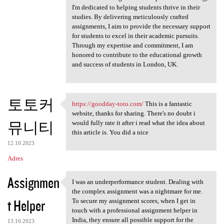
I'm dedicated to helping students thrive in their
studies. By delivering meticulously crafted
assignments, I aim to provide the necessary support
for students to excel in their academic pursuits.
Through my expertise and commitment, I am
honored to contribute to the educational growth
and success of students in London, UK.
토토커
https://goodday-toto.com/
This is a fantastic
https://goodday-toto.com/
website, thanks for sharing. There's no doubt i
뮤니티
would fully rate it after i read what the idea about
this article is. You did a nice
12.10.2023
Adres
Assignmen
I was an underperformance student. Dealing with
I was an underperformance
the complex assignment was a nightmare for me.
t Helper
To secure my assignment scores, when I get in
touch with a professional assignment helper in
India, they ensure all possible support for the
13.10.2023