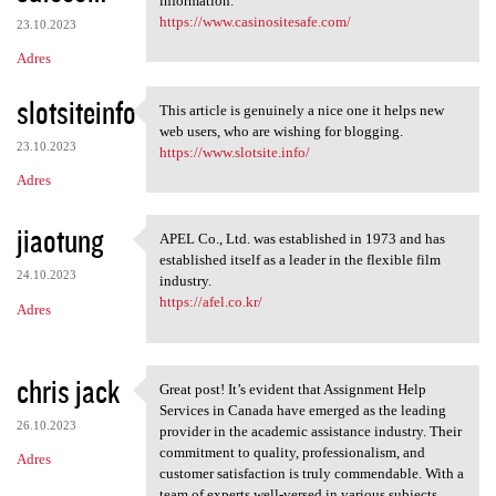
information.
https://www.casinositesafe.com/
23.10.2023
Adres
slotsiteinfo
This article is genuinely a nice one it helps new
This article is genuinely a
web users, who are wishing for blogging.
23.10.2023
https://www.slotsite.info/
Adres
jiaotung
APEL Co., Ltd. was established in 1973 and has
APEL Co., Ltd. was
established itself as a leader in the flexible film
24.10.2023
industry.
https://afel.co.kr/
Adres
chris jack
Great post! It’s evident that Assignment Help
Great post! It’s evident that
Services in Canada have emerged as the leading
26.10.2023
provider in the academic assistance industry. Their
commitment to quality, professionalism, and
Adres
customer satisfaction is truly commendable. With a
team of experts well-versed in various subjects,