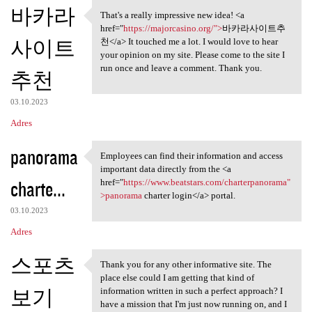
K
바카라
That's a really impressive new idea! <a
That's a really impressive
o
href="
https://majorcasino.org/">
바카라사이트추
사이트
m
천</a> It touched me a lot. I would love to hear
your opinion on my site. Please come to the site I
e
run once and leave a comment. Thank you.
추천
n
t
03.10.2023
a
Adres
r
panorama
Employees can find their information and access
z
Employees can find their
important data directly from the <a
e
charte...
href="
https://www.beatstars.com/charterpanorama"
>panorama
charter login</a> portal.
03.10.2023
Adres
스포츠
Thank you for any other informative site. The
Thank you for any other
place else could I am getting that kind of
보기
information written in such a perfect approach? I
have a mission that I'm just now running on, and I