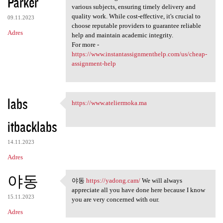
Parker
various subjects, ensuring timely delivery and
quality work. While cost-effective, it's crucial to
09.11.2023
choose reputable providers to guarantee reliable
Adres
help and maintain academic integrity.
For more -
https://www.instantassignmenthelp.com/us/cheap-
assignment-help
labs
https://www.ateliermoka.ma
https://www.ateliermoka.ma
itbacklabs
14.11.2023
Adres
야동
야동
https://yadong.cam/
We will always
야동 https://yadong.cam/ We
appreciate all you have done here because I know
15.11.2023
you are very concerned with our.
Adres