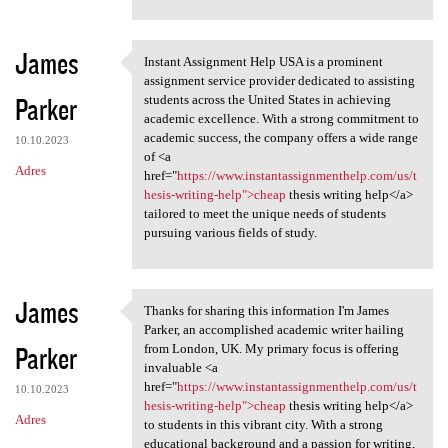
James
Instant Assignment Help USA is a prominent
Instant Assignment Help USA
assignment service provider dedicated to assisting
Parker
students across the United States in achieving
academic excellence. With a strong commitment to
academic success, the company offers a wide range
10.10.2023
of <a
Adres
href="
https://www.instantassignmenthelp.com/us/t
hesis-writing-help">cheap
thesis writing help</a>
tailored to meet the unique needs of students
pursuing various fields of study.
James
Thanks for sharing this information I'm James
Thanks for sharing this
Parker, an accomplished academic writer hailing
Parker
from London, UK. My primary focus is offering
invaluable <a
href="
https://www.instantassignmenthelp.com/us/t
10.10.2023
hesis-writing-help">cheap
thesis writing help</a>
Adres
to students in this vibrant city. With a strong
educational background and a passion for writing,