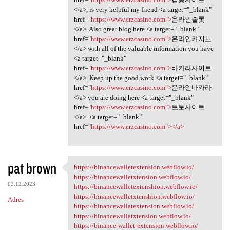
</a>, is very helpful my friend <a target="_blank"
href="
https://www.erzcasino.com">
온라인슬롯
</a>. Also great blog here <a target="_blank"
href="
https://www.erzcasino.com">
온라인카지노
</a> with all of the valuable information you have
<a target="_blank"
href="
https://www.erzcasino.com">
바카라사이트
</a>. Keep up the good work <a target="_blank"
href="
https://www.erzcasino.com">
온라인바카라
</a> you are doing here <a target="_blank"
href="
https://www.erzcasino.com">
토토사이트
</a>. <a target="_blank"
href="
https://www.erzcasino.com"></a>
pat brown
https://binancewalletextension.webflow.io/
https:/
https://binancewalletxtension.webflow.io/
03.12.2023
https://binancewalletextenshion.webflow.io/
https://binancewalletxtenshion.webflow.io/
Adres
https://binancewallatextension.webflow.io/
https://binancewallatxtension.webflow.io/
https://binance-wallet-extension.webflow.io/