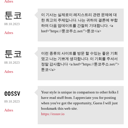
Adres
툰코
이 기사는 실제로이 레지스트리 관련 문제에 대
이 기사는 실제로이 레지스트리
한 최고의 주제입니다. 나는 귀하의 결론에 부합
관련 문제에 대한
08.10.2023
하며 다음 업데이트를 간절히 기대합니다. <a
href="https://툰코주소.net/">툰코</a>
Adres
툰코
이런 종류의 사이트를 방문 할 수있는 좋은 기회
이런 종류의 사이트를 방문 할 수
였고 나는 기쁘게 생각합니다. 이 기회를 주셔서
있는 좋은 기회 였고
08.10.2023
정말 감사합니다 <a href="https://툰코주소.net/">
툰코</a>
Adres
eossv
Your style is unique in comparison to other folks I
Your style is unique in
have read stuff from. I appreciate you for posting
09.10.2023
when you've got the opportunity, Guess I will just
bookmark this web site.
Adres
https://eossv.io