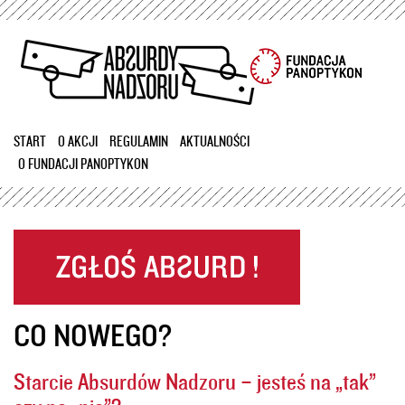
Przejdź
do
treści
START
O AKCJI
REGULAMIN
AKTUALNOŚCI
O FUNDACJI PANOPTYKON
CO NOWEGO?
Starcie Absurdów Nadzoru – jesteś na „tak”