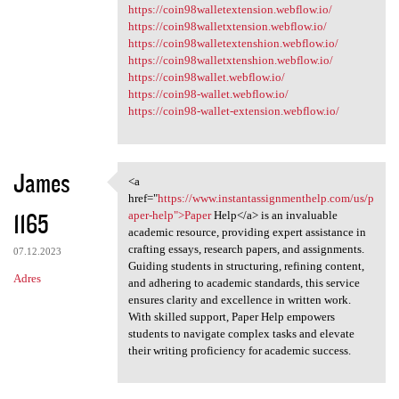
https://coin98walletextension.webflow.io/
https://coin98walletxtension.webflow.io/
https://coin98walletextenshion.webflow.io/
https://coin98walletxtenshion.webflow.io/
https://coin98wallet.webflow.io/
https://coin98-wallet.webflow.io/
https://coin98-wallet-extension.webflow.io/
James
<a
<a href="https://www
href="
https://www.instantassignmenthelp.com/us/p
1165
aper-help">Paper
Help</a> is an invaluable
academic resource, providing expert assistance in
crafting essays, research papers, and assignments.
07.12.2023
Guiding students in structuring, refining content,
Adres
and adhering to academic standards, this service
ensures clarity and excellence in written work.
With skilled support, Paper Help empowers
students to navigate complex tasks and elevate
their writing proficiency for academic success.