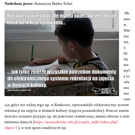
Nadesłany przez:
Katarzyna Batko-Tołuć
Mi
asto
st.
War
sza
wa,
o
ile
się
nie
myl
ę to
wła
sna
inn
owa
cja, gdyż nie widzę tego np. w Krakowie, wprowadziło elektroniczny system
rekrutacji na zajęcia w domach kultury (zajęcia pozaszkolne). Jeszcze zanim
dziecko zostanie przyjęte np. do pracowni ceramicznej, miasto zbierze o nim
mnóstwo danych (
https://pozaszkolne.edu.pl/zwpek_mdk/index.php?
idpoz=1
), w tym sporo wrażliwych np.: