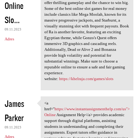
Online
offer thrilling gameplay and the chance to win big.
Some of the best online slot games for real money
include classics like Mega Moolah, known for its
Slo...
massive progressive jackpots, and Starburst, a
visually stunning slot with frequent payouts. Book
09.11.2023
of Ra is another favorite, featuring an exciting
Egyptian theme, while Gonzo's Quest offers
Adres
immersive 3D graphics and cascading reels.
Additionally, Dead or Alive 2 and Bonanza
provide high volatility and potential for
substantial winnings. Make sure to choose a
reputable online to ensure a safe and fair gaming
experience.
website:
https://khelraja.com/games/slots
James
<a
<a href="https://www
href="
https://www.instantassignmenthelp.com/us">
Parker
Online
Assignment Help</a> provides academic
support through digital platforms, assisting
students in understanding and completing their
09.11.2023
assignments. Expert tutors offer guidance in
Adres