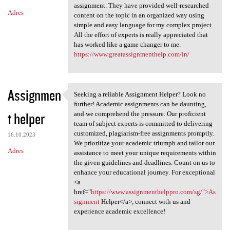
assignment. They have provided well-researched
Adres
content on the topic in an organized way using
simple and easy language for my complex project.
All the effort of experts is really appreciated that
has worked like a game changer to me.
https://www.greatassignmenthelp.com/in/
Assignmen
Seeking a reliable Assignment Helper? Look no
Seeking a reliable Assignment
further! Academic assignments can be daunting,
t helper
and we comprehend the pressure. Our proficient
team of subject experts is committed to delivering
customized, plagiarism-free assignments promptly.
16.10.2023
We prioritize your academic triumph and tailor our
Adres
assistance to meet your unique requirements within
the given guidelines and deadlines. Count on us to
enhance your educational journey. For exceptional
<a
href="
https://www.assignmenthelppro.com/sg/">As
signment
Helper</a>, connect with us and
experience academic excellence!