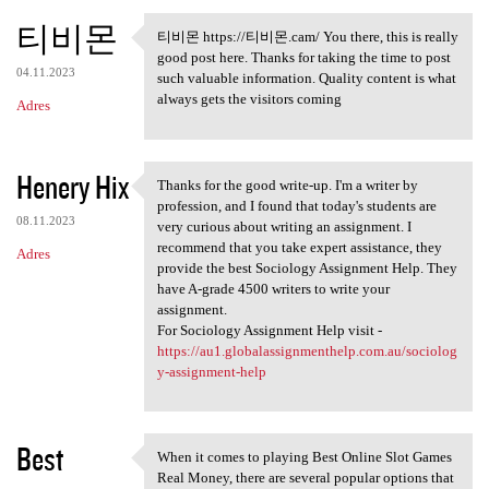
티비몬
티비몬 https://티비몬.cam/ You there, this is really
티비몬 https://티비몬.cam/ You
good post here. Thanks for taking the time to post
04.11.2023
such valuable information. Quality content is what
always gets the visitors coming
Adres
Henery Hix
Thanks for the good write-up. I'm a writer by
Thanks for the good write-up.
profession, and I found that today's students are
08.11.2023
very curious about writing an assignment. I
recommend that you take expert assistance, they
Adres
provide the best Sociology Assignment Help. They
have A-grade 4500 writers to write your
assignment.
For Sociology Assignment Help visit -
https://au1.globalassignmenthelp.com.au/sociolog
y-assignment-help
Best
When it comes to playing Best Online Slot Games
When it comes to playing Best
Real Money, there are several popular options that