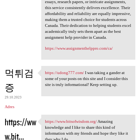
essays, research papers, or intricate assignments,
this service consistently delivers excellence. Their
affordability and reliability are equally impressive,
making them a trusted choice for students across
Canada. Their dedication to helping students excel
academically truly sets them apart as the best
assignment help provider in Canada.
https://www.assignmenthelppro.com/ca/
먹튀검
https://udong777.com/
I was taking a gander at
https://udong777.com/ I was
some of your posts on this site and I consider this
증
site is truly informational! Keep setting up.
29.10.2023
Adres
https://ww
https://www.bitsofwisdom.org/
Amazing
https://www.bitsofwisdom.org/
knowledge and I like to share this kind of
w.bit...
information with my friends and hope they like it
they why I do.