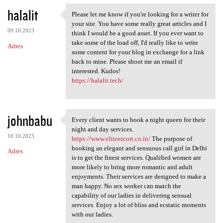
halalit
Please let me know if you're looking for a writer for
Please let me know if you're
your site. You have some really great articles and I
09.10.2023
think I would be a good asset. If you ever want to
take some of the load off, I'd really like to write
Adres
some content for your blog in exchange for a link
back to mine. Please shoot me an email if
interested. Kudos!
https://halalit.tech/
johnbabu
Every client wants to book a night queen for their
Every client wants to book a
night and day services.
10.10.2023
https://www.eliteescort.co.in/
The purpose of
booking an elegant and sensuous call girl in Delhi
Adres
is to get the finest services. Qualified women are
more likely to bring more romantic and adult
enjoyments. Their services are designed to make a
man happy. No sex worker can match the
capability of our ladies in delivering sensual
services. Enjoy a lot of bliss and ecstatic moments
with our ladies.