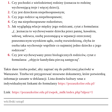
Czy pochodzi z wielodzietnej rodziny (oznacza to rodzinę
wychowującą troje i więcej dzieci);
Czy jest dzieckiem niepełnosprawnym;
Czy jego rodzice są niepełnosprawni;
Czy ma niepełnosprawne rodzeństwo;
Jak wyglądają relacje między jego rodzicami, cytat z formularza:
„(...)oznacza to wychowywanie dziecka przez pannę, kawalera,
wdowę, wdowca, osobę pozostającą w separacji orzeczonej
prawomocnym wyrokiem sądu, osobę rozwiedzioną, chyba że
osoba taka wychowuje wspólnie co najmniej jedno dziecko z jego
rodzicem”.
Czy jest wychowywany przez biologicznych rodziców, cytat z
formularza: „objęcie kandydata pieczą zastępczą”.
Takie dane trzeba podać, aby zapisać się do publicznej placówki w
Warszawie. Trzeba też przygotować stosowne dokumenty, które potwierdzą
informacje zawarte w deklaracji. Lista domów kultury wraz z
indywidualnymi linkami do formularzy
https://pozaszkolne.edu.pl/
Link:
https://pozaszkolne.edu.pl/zwpek_mdk/index.php?idpoz=1
wścibski urząd