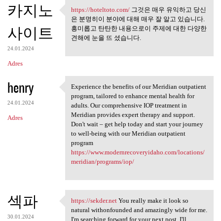
카지노
https://hoteltoto.com/
그것은 매우 유익하고 당신
https://hoteltoto.com/ 그것은 매우
은 분명히이 분야에 대해 매우 잘 알고 있습니다.
사이트
흥미롭고 탄탄한 내용으로이 주제에 대한 다양한
견해에 눈을 뜨 셨습니다.
24.01.2024
Adres
henry
Experience the benefits of our Meridian outpatient
Experience the benefits of
program, tailored to enhance mental health for
24.01.2024
adults. Our comprehensive IOP treatment in
Meridian provides expert therapy and support.
Adres
Don't wait – get help today and start your journey
to well-being with our Meridian outpatient
program
https://www.modernrecoveryidaho.com/locations/
meridian/programs/iop/
섹파
https://sekder.net
You really make it look so
https://sekder.net You really
natural withonfounded and amazingly wide for me.
30.01.2024
I'm searching forward for your next post, I'll