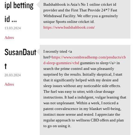
ipl betting
Badshahbook is Asia’s No 1 online cricket id
Badshahbook is Asia’s No 1
provider and the First That Provide 24*7 Fast
id ...
Withdrawal Facility. We offer you a genuinely
unique Sports online cricket id.
https://www.badshahbook.com/
13.03.2024
Adres
SusanDaut
I recently tried <a
I recently tried <a href
href=
https://www.cornbreadhemp.com/products/cb
t
d-sleep-gummies>cbd
gummies to sleep</a> in
search the prime control and was pleasantly
surprised by the results. Initially skeptical, I start
20.03.2024
that it significantly helped with my desire and
Adres
sleep issues without any noticeable side effects.
The fuel was easy to utter, with clear dosage
instructions. It had a indulgent, vulgar leaning that
was not unpleasant. Within a week, I noticed a
patent convalescence in my blanket well-being,
instinct more serene and rested. I appreciate the
regular approach to wellness CBD offers and plan
to go on using it.