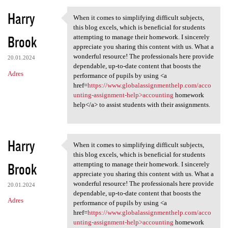
Harry
When it comes to simplifying difficult subjects,
When it comes to simplifying
this blog excels, which is beneficial for students
Brook
attempting to manage their homework. I sincerely
appreciate you sharing this content with us. What a
wonderful resource! The professionals here provide
20.01.2024
dependable, up-to-date content that boosts the
Adres
performance of pupils by using <a
href=
https://www.globalassignmenthelp.com/acco
unting-assignment-help>accounting
homework
help</a> to assist students with their assignments.
Harry
When it comes to simplifying difficult subjects,
When it comes to simplifying
this blog excels, which is beneficial for students
Brook
attempting to manage their homework. I sincerely
appreciate you sharing this content with us. What a
wonderful resource! The professionals here provide
20.01.2024
dependable, up-to-date content that boosts the
Adres
performance of pupils by using <a
href=
https://www.globalassignmenthelp.com/acco
unting-assignment-help>accounting
homework