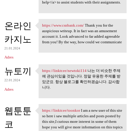
help</a> to assist students with their assignments.
온라인
https://www.csnbank.com/
Thank you for the
https://www.csnbank.com/
auspicious writeup. It in fact was an amusement
카지노
account it. Look advanced to far added agreeable
from you! By the way, how could we communicate
21.01.2024
Adres
뉴토끼
https://linktr.ee/newtoki114
나는 더 비슷한 주제
https://linktr.ee/newtoki114
에 관심이있을 것입니다. 정말 유용한 주제를 받
22.01.2024
았군요. 항상 블로그를 확인하겠습니다. 감사합
니다.
Adres
웹툰툰
https://linktr.ee/toonkor
I am a new user of this site
https://linktr.ee/toonkor I
so here i saw multiple articles and posts posted by
코
this site,I curious more interest in some of them
hope you will give more information on this topics