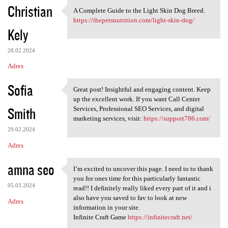
Christian
A Complete Guide to the Light Skin Dog Breed.
A Complete Guide to the Light
https://thepetsnutrition.com/light-skin-dog/
Kely
28.02.2024
Adres
Sofia
Great post! Insightful and engaging content. Keep
Great post! Insightful and
up the excellent work. If you want Call Center
Smith
Services, Professional SEO Services, and digital
marketing services, visit:
https://support786.com/
29.02.2024
Adres
amna seo
I’m excited to uncover this page. I need to to thank
I’m excited to uncover this
you for ones time for this particularly fantastic
05.03.2024
read!! I definitely really liked every part of it and i
also have you saved to fav to look at new
Adres
information in your site.
Infinite Craft Game
https://infinitecraft.net/