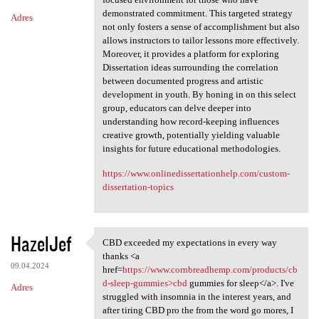
demonstrated commitment. This targeted strategy
Adres
not only fosters a sense of accomplishment but also
allows instructors to tailor lessons more effectively.
Moreover, it provides a platform for exploring
Dissertation ideas surrounding the correlation
between documented progress and artistic
development in youth. By honing in on this select
group, educators can delve deeper into
understanding how record-keeping influences
creative growth, potentially yielding valuable
insights for future educational methodologies.
https://www.onlinedissertationhelp.com/custom-
dissertation-topics
HazelJef
CBD exceeded my expectations in every way
CBD exceeded my expectations
thanks <a
09.04.2024
href=
https://www.cornbreadhemp.com/products/cb
d-sleep-gummies>cbd
gummies for sleep</a>. I've
Adres
struggled with insomnia in the interest years, and
after tiring CBD pro the from the word go mores, I