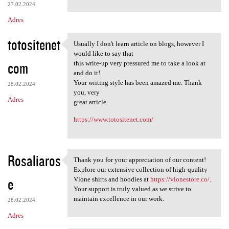
27.02.2024
Adres
totositenet
Usually I don't learn article on blogs, however I
Usually I don't learn article
would like to say that
com
this write-up very pressured me to take a look at
and do it!
Your writing style has been amazed me. Thank
28.02.2024
you, very
Adres
great article.
https://www.totositenet.com/
Rosaliaros
Thank you for your appreciation of our content!
Thank you for your
Explore our extensive collection of high-quality
e
Vlone shirts and hoodies at
https://vlonestore.co/
.
Your support is truly valued as we strive to
maintain excellence in our work.
28.02.2024
Adres