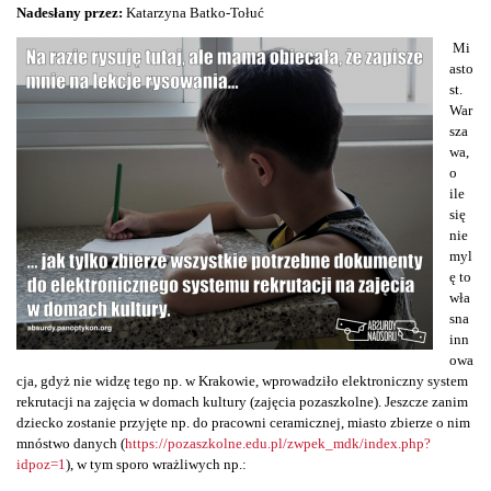
Nadesłany przez:
Katarzyna Batko-Tołuć
Mi
asto
st.
War
sza
wa,
o
ile
się
nie
myl
ę to
wła
sna
inn
owa
cja, gdyż nie widzę tego np. w Krakowie, wprowadziło elektroniczny system
rekrutacji na zajęcia w domach kultury (zajęcia pozaszkolne). Jeszcze zanim
dziecko zostanie przyjęte np. do pracowni ceramicznej, miasto zbierze o nim
mnóstwo danych (
https://pozaszkolne.edu.pl/zwpek_mdk/index.php?
idpoz=1
), w tym sporo wrażliwych np.: