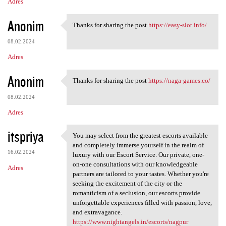
Adres
Anonim
Thanks for sharing the post
https://easy-slot.info/
Thanks for sharing the post
08.02.2024
Adres
Anonim
Thanks for sharing the post
https://naga-games.co/
Thanks for sharing the post
08.02.2024
Adres
itspriya
You may select from the greatest escorts available
You may select from the
and completely immerse yourself in the realm of
16.02.2024
luxury with our Escort Service. Our private, one-
on-one consultations with our knowledgeable
Adres
partners are tailored to your tastes. Whether you're
seeking the excitement of the city or the
romanticism of a seclusion, our escorts provide
unforgettable experiences filled with passion, love,
and extravagance.
https://www.nightangels.in/escorts/nagpur