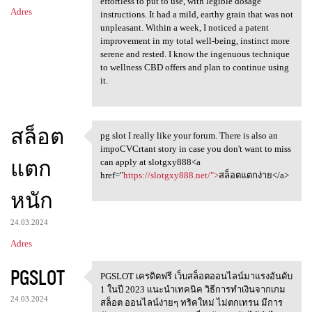
effortless to put to use, with legible dosage
Adres
instructions. It had a mild, earthy grain that was not
unpleasant. Within a week, I noticed a patent
improvement in my total well-being, instinct more
serene and rested. I know the ingenuous technique
to wellness CBD offers and plan to continue using
it.
สล็อต
pg slot I really like your forum. There is also an
pg slot I really like your
impoCVCrtant story in case you don't want to miss
แตก
can apply at slotgxy888<a
href="
https://slotgxy888.net/">
สล็อตแตกง่าย</a>
หนัก
24.03.2024
Adres
PGSLOT
PGSLOT เครดิตฟรี เว็บสล็อตออนไลน์มาแรงอันดับ
PGSLOT เครดิตฟรี
1 ในปี 2023 เเนะนำเทคนิค วิธีการทำเงินจากเกม
24.03.2024
สล็อต ออนไลน์ง่ายๆ ทริคใหม่ ไม่ตกเทรน มีการ