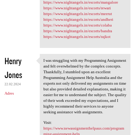
https://www.nightangels.in/escorts/mangalore
https://www.nightangels.in/escorts/rewari
https://www.nightangels.in/escorts/meerut
https://www.nightangels.in/escorts/andheri
https://www.nightangels.in/escorts/colaba
https://www.nightangels.in/escorts/bandra
https://www.nightangels.in/escorts/rajkot
Henry
I was struggling with my Programming Assignment
I was struggling with my
and felt overwhelmed by the complex concepts.
Jones
Thankfully, I stumbled upon an excellent
Programming Assignment Help Australia and the
experts not only delivered my assignments on time
22.02.2024
but also provided detailed explanations, making it
Adres
easier for me to understand the subject. The quality
of their work exceeded my expectations, and I
highly recommend their services to anyone
seeking assistance with assignments.
Visit:
https://www.newassignmenthelpaus.com/program
ming-assignment-help