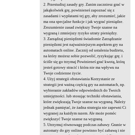
2. Przestudiuj zasady gry. Zanim zaczniesz grać w
jakąkolwiek grę, powinieneś zapoznać się z
zasadami i wypłatami tej gry, aby zrozumieć, jakie
ma ona specjalne funkcje i jak wygrać pieniądze.
Zrozumienie zasad zwiększy Twoje szanse na
wygraną i zmniejszy ryzyko utraty pieniędzy.
3. Zarządzaj pieniędzmi świadomie Zarządzanie
pieniędzmi jest najważniejszym aspektem gry na
automatach online. Zacznij od ustalenia budżetu,
na który możesz sobie pozwolić, ryzykując grę. i
ściśle się go trzymaj Powinieneś grać kwotą, którą
jesteś gotowy stracić i która nie ma wpływu na
Twoje codzienne życie.
4. Użyj strategii obstawiania Korzystanie ze
strategii jest ważną częścią gry na automatach, np.
wybieranie zakładów odpowiednich do Twoich
umiejętności. lub stosując techniki obstawiania,
które zwiększają Twoje szanse na wygraną. Należy
jednak pamiętać, że żadna strategia nie zapewni Ci
wygranej za każdym razem. Ale może pomóc
zwiększyć Twoje szanse na wygraną.
5. Utrzymuj równowagę podczas zabawy. Granie w
automaty do gry online powinno być zabawą i nie