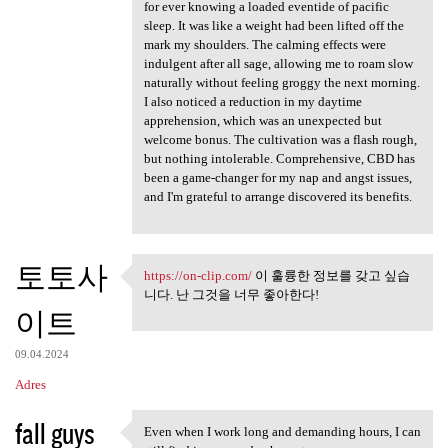
for ever knowing a loaded eventide of pacific
sleep. It was like a weight had been lifted off the
mark my shoulders. The calming effects were
indulgent after all sage, allowing me to roam slow
naturally without feeling groggy the next morning.
I also noticed a reduction in my daytime
apprehension, which was an unexpected but
welcome bonus. The cultivation was a flash rough,
but nothing intolerable. Comprehensive, CBD has
been a game-changer for my nap and angst issues,
and I'm grateful to arrange discovered its benefits.
토토사
https://on-clip.com/
이 훌륭한 정보를 갖고 싶습
https://on-clip.com/ 이 훌륭한
니다. 난 그것을 너무 좋아한다!
이트
09.04.2024
Adres
fall guys
Even when I work long and demanding hours, I can
Even when I work long and