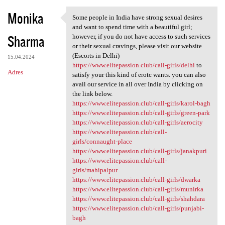
Monika
Some people in India have strong sexual desires
Some people in India have
and want to spend time with a beautiful girl;
Sharma
however, if you do not have access to such services
or their sexual cravings, please visit our website
(Escorts in Delhi)
15.04.2024
https://www.elitepassion.club/call-girls/delhi
to
Adres
satisfy your this kind of erotc wants. you can also
avail our service in all over India by clicking on
the link below.
https://www.elitepassion.club/call-girls/karol-bagh
https://www.elitepassion.club/call-girls/green-park
https://www.elitepassion.club/call-girls/aerocity
https://www.elitepassion.club/call-
girls/connaught-place
https://www.elitepassion.club/call-girls/janakpuri
https://www.elitepassion.club/call-
girls/mahipalpur
https://www.elitepassion.club/call-girls/dwarka
https://www.elitepassion.club/call-girls/munirka
https://www.elitepassion.club/call-girls/shahdara
https://www.elitepassion.club/call-girls/punjabi-
bagh