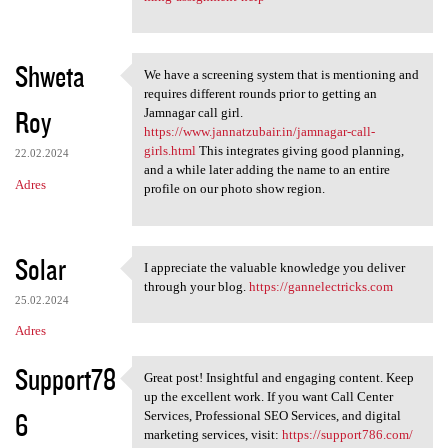
Shweta
We have a screening system that is mentioning and
We have a screening system
requires different rounds prior to getting an
Roy
Jamnagar call girl.
https://www.jannatzubair.in/jamnagar-call-
girls.html
This integrates giving good planning,
22.02.2024
and a while later adding the name to an entire
Adres
profile on our photo show region.
Solar
I appreciate the valuable knowledge you deliver
I appreciate the valuable
through your blog.
https://gannelectricks.com
25.02.2024
Adres
Support78
Great post! Insightful and engaging content. Keep
Great post! Insightful and
up the excellent work. If you want Call Center
6
Services, Professional SEO Services, and digital
marketing services, visit:
https://support786.com/