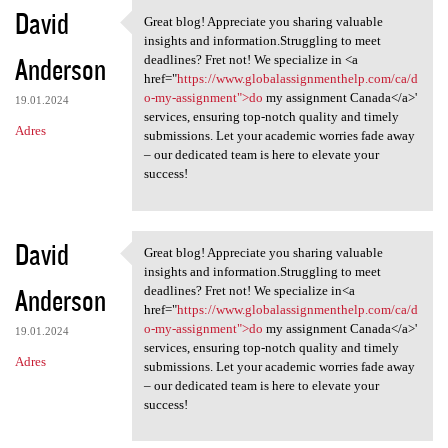
K
David
Great blog! Appreciate you sharing valuable
Great blog! Appreciate you
o
insights and information.Struggling to meet
Anderson
m
deadlines? Fret not! We specialize in <a
href="
https://www.globalassignmenthelp.com/ca/d
e
o-my-assignment">do
my assignment Canada</a>'
19.01.2024
n
services, ensuring top-notch quality and timely
Adres
submissions. Let your academic worries fade away
t
– our dedicated team is here to elevate your
a
success!
r
z
David
Great blog! Appreciate you sharing valuable
e
Great blog! Appreciate you
insights and information.Struggling to meet
Anderson
deadlines? Fret not! We specialize in<a
href="
https://www.globalassignmenthelp.com/ca/d
o-my-assignment">do
my assignment Canada</a>'
19.01.2024
services, ensuring top-notch quality and timely
Adres
submissions. Let your academic worries fade away
– our dedicated team is here to elevate your
success!