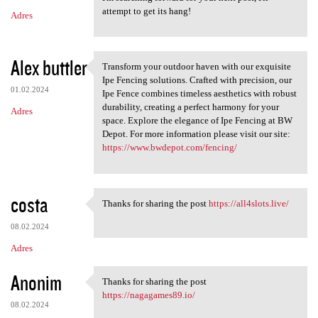
attempt to get its hang!
Adres
Alex buttler
Transform your outdoor haven with our exquisite
Transform your outdoor haven
Ipe Fencing solutions. Crafted with precision, our
01.02.2024
Ipe Fence combines timeless aesthetics with robust
durability, creating a perfect harmony for your
Adres
space. Explore the elegance of Ipe Fencing at BW
Depot. For more information please visit our site:
https://www.bwdepot.com/fencing/
costa
Thanks for sharing the post
https://all4slots.live/
Thanks for sharing the post
08.02.2024
Adres
Anonim
Thanks for sharing the post
Thanks for sharing the post
https://nagagames89.io/
08.02.2024