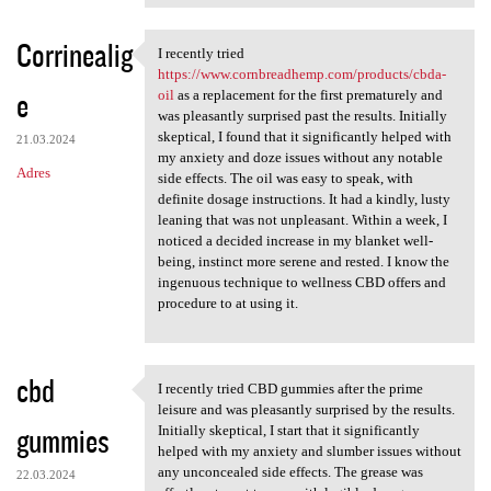
Corrinealig
I recently tried
I recently tried https://www
https://www.cornbreadhemp.com/products/cbda-
e
oil
as a replacement for the first prematurely and
was pleasantly surprised past the results. Initially
skeptical, I found that it significantly helped with
21.03.2024
my anxiety and doze issues without any notable
Adres
side effects. The oil was easy to speak, with
definite dosage instructions. It had a kindly, lusty
leaning that was not unpleasant. Within a week, I
noticed a decided increase in my blanket well-
being, instinct more serene and rested. I know the
ingenuous technique to wellness CBD offers and
procedure to at using it.
cbd
I recently tried CBD gummies after the prime
I recently tried CBD gummies
leisure and was pleasantly surprised by the results.
gummies
Initially skeptical, I start that it significantly
helped with my anxiety and slumber issues without
any unconcealed side effects. The grease was
22.03.2024