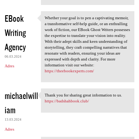
EBook
Whether your goal is to pen a captivating memoir,
Whether your goal is to pen a
a transformative self-help guide, or an enthralling
Writing
work of fiction, our EBook Ghost Writers possesses
the expertise to translate your vision into reality.
With their adept skills and keen understanding of
Agency
storytelling, they craft compelling narratives that
resonate with readers, ensuring your ideas are
06.03.2024
expressed with depth and clarity. For more
information visit our website:
Adres
https://theebookexperts.com/
michaelwill
Thank you for sharing great information to us.
Thank you for sharing great
https://badshahbook.club/
iam
13.03.2024
Adres