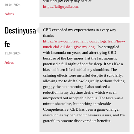
still find joy every day here at
10.04.2024
https://fallguys3.com
.
Adres
Destinyusa
CBD exceeded my expectations in every way
CBD exceeded my expectations
thanks
fe
https://www.cornbreadhemp.com/blogs/learn/how-
much-cbd-oil-do-i-give-my-dog
. I've struggled
with insomnia on years, and after trying CBD
11.04.2024
because of the key mores, I at the last moment
Adres
practised a full night of pacific sleep. It was like a
bias had been lifted misled my shoulders. The
calming effects were merciful despite it scholarly,
allowing me to drift slow logically without feeling
groggy the next morning. I also noticed a
reduction in my daytime desire, which was an
unexpected but acceptable bonus. The taste was a
minute shameless, but nothing intolerable.
Comprehensive, CBD has been a game-changer
inasmuch as my nap and uneasiness issues, and I'm
grateful to procure discovered its benefits.