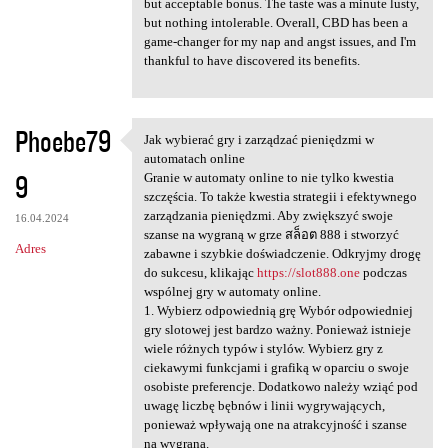
but acceptable bonus. The taste was a minute lusty,
but nothing intolerable. Overall, CBD has been a
game-changer for my nap and angst issues, and I'm
thankful to have discovered its benefits.
Phoebe79
Jak wybierać gry i zarządzać pieniędzmi w
Jak wybierać gry i zarządzać
automatach online
9
Granie w automaty online to nie tylko kwestia
szczęścia. To także kwestia strategii i efektywnego
zarządzania pieniędzmi. Aby zwiększyć swoje
16.04.2024
szanse na wygraną w grze สล็อต 888 i stworzyć
Adres
zabawne i szybkie doświadczenie. Odkryjmy drogę
do sukcesu, klikając
https://slot888.one
podczas
wspólnej gry w automaty online.
1. Wybierz odpowiednią grę Wybór odpowiedniej
gry slotowej jest bardzo ważny. Ponieważ istnieje
wiele różnych typów i stylów. Wybierz gry z
ciekawymi funkcjami i grafiką w oparciu o swoje
osobiste preferencje. Dodatkowo należy wziąć pod
uwagę liczbę bębnów i linii wygrywających,
ponieważ wpływają one na atrakcyjność i szanse
na wygraną.