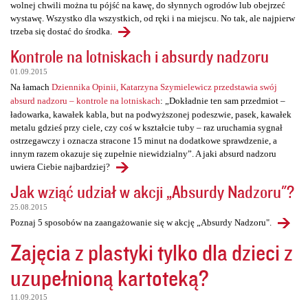
wolnej chwili można tu pójść na kawę, do słynnych ogrodów lub obejrzeć
wystawę. Wszystko dla wszystkich, od ręki i na miejscu. No tak, ale najpierw
trzeba się dostać do środka.
Kontrole na lotniskach i absurdy nadzoru
01.09.2015
Na łamach
Dziennika Opinii, Katarzyna Szymielewicz przedstawia swój
absurd nadzoru – kontrole na lotniskach
: „Dokładnie ten sam przedmiot –
ładowarka, kawałek kabla, but na podwyższonej podeszwie, pasek, kawałek
metalu gdzieś przy ciele, czy coś w kształcie tuby – raz uruchamia sygnał
ostrzegawczy i oznacza stracone 15 minut na dodatkowe sprawdzenie, a
innym razem okazuje się zupełnie niewidzialny”. A jaki absurd nadzoru
uwiera Ciebie najbardziej?
Jak wziąć udział w akcji „Absurdy Nadzoru"?
25.08.2015
Poznaj 5 sposobów na zaangażowanie się w akcję „Absurdy Nadzoru".
Zajęcia z plastyki tylko dla dzieci z
uzupełnioną kartoteką?
11.09.2015