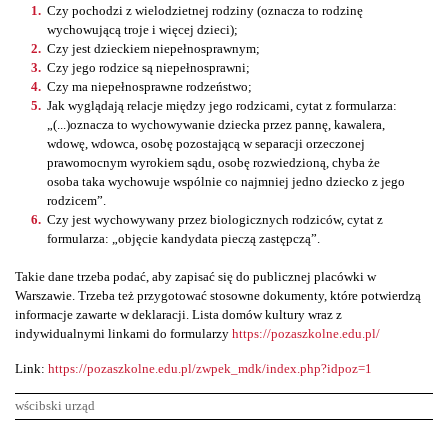
Czy pochodzi z wielodzietnej rodziny (oznacza to rodzinę
wychowującą troje i więcej dzieci);
Czy jest dzieckiem niepełnosprawnym;
Czy jego rodzice są niepełnosprawni;
Czy ma niepełnosprawne rodzeństwo;
Jak wyglądają relacje między jego rodzicami, cytat z formularza:
„(...)oznacza to wychowywanie dziecka przez pannę, kawalera,
wdowę, wdowca, osobę pozostającą w separacji orzeczonej
prawomocnym wyrokiem sądu, osobę rozwiedzioną, chyba że
osoba taka wychowuje wspólnie co najmniej jedno dziecko z jego
rodzicem”.
Czy jest wychowywany przez biologicznych rodziców, cytat z
formularza: „objęcie kandydata pieczą zastępczą”.
Takie dane trzeba podać, aby zapisać się do publicznej placówki w
Warszawie. Trzeba też przygotować stosowne dokumenty, które potwierdzą
informacje zawarte w deklaracji. Lista domów kultury wraz z
indywidualnymi linkami do formularzy
https://pozaszkolne.edu.pl/
Link:
https://pozaszkolne.edu.pl/zwpek_mdk/index.php?idpoz=1
wścibski urząd