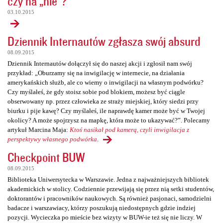
czy na „nie”?
03.10.2015
Dziennik Internautów zgłasza swój absurd
08.09.2015
Dziennik Internautów dołączył się do naszej akcji i zgłosił nam swój
przykład: „Oburzamy się na inwigilację w internecie, na działania
amerykańskich służb, ale co wiemy o inwigilacji na własnym podwórku?
Czy myślałeś, że gdy stoisz sobie pod blokiem, możesz być ciągle
obserwowany np. przez człowieka ze straży miejskiej, który siedzi przy
biurku i pije kawę? Czy myślałeś, ile naprawdę kamer może być w Twojej
okolicy? A może spojrzysz na mapkę, która może to ukazywać?”. Polecamy
artykuł Marcina Maja:
Ktoś nasikał pod kamerą, czyli inwigilacja z
perspektywy własnego podwórka
.
Checkpoint BUW
08.09.2015
Biblioteka Uniwersytecka w Warszawie. Jedna z najważniejszych bibliotek
akademickich w stolicy. Codziennie przewijają się przez nią setki studentów,
doktorantów i pracowników naukowych. Są również pasjonaci, samodzielni
badacze i warszawiacy, którzy poszukują niedostępnych gdzie indziej
pozycji. Wycieczka po mieście bez wizyty w BUW-ie też się nie liczy. W