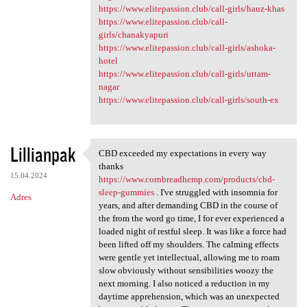
https://www.elitepassion.club/call-girls/hauz-khas
https://www.elitepassion.club/call-
girls/chanakyapuri
https://www.elitepassion.club/call-girls/ashoka-
hotel
https://www.elitepassion.club/call-girls/uttam-
nagar
https://www.elitepassion.club/call-girls/south-ex
Lillianpak
CBD exceeded my expectations in every way
CBD exceeded my expectations
thanks
15.04.2024
https://www.cornbreadhemp.com/products/cbd-
sleep-gummies
. I've struggled with insomnia for
Adres
years, and after demanding CBD in the course of
the from the word go time, I for ever experienced a
loaded night of restful sleep. It was like a force had
been lifted off my shoulders. The calming effects
were gentle yet intellectual, allowing me to roam
slow obviously without sensibilities woozy the
next morning. I also noticed a reduction in my
daytime apprehension, which was an unexpected