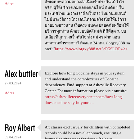
อัพเดทบทความอย่างต่อเนื่องรับประกันได้กำไร
Adres
จริง!!ผู้ให้บริการเกมสล็อตออนไลน์ อันดับ 1 ใน
ประเทศไทย เพราะเราคือเว็บตรง ไม่ผ่านเอเยนต์
ไม่มีประวัติการโกง เล่นได้จ่ายจริง เปิดให้บริการ
มาอย่างยาวนาน เว็บตรง มั่นคง ปลอดภัยพร้อมให้
บริการทุกท่าน ด้วยระบบอัตโนมัติ ที่ดีที่สุด ระบบ
เสถียรที่สุด รวดเร็วทันใจ ทั้ง สมัคร ฝาก ถอน
สามารถทำรายการได้ตลอด 24 ชม. slotgxy888 <a
href="
https://www.slotgxy888.net">PGSLOT</a>
Alex buttler
Explore how long Cocaine stays in your system
Explore how long Cocaine
and understand the complexities of Cocaine
27.03.2024
dependency. Find support at Asheville Recovery
Center. For more information please visit our site:
Adres
https://ashevillerecoverycenter.com/how-long-
does-cocaine-stay-in-your-s...
Roy Albert
Art classes exclusively for children with completed
Art classes exclusively for
records could be a novel approach, ensuring a
09.04.2024
focused environment for those who have