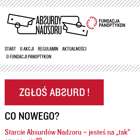
Przejdź
do
treści
START
O AKCJI
REGULAMIN
AKTUALNOŚCI
O FUNDACJI PANOPTYKON
CO NOWEGO?
Starcie Absurdów Nadzoru – jesteś na „tak”