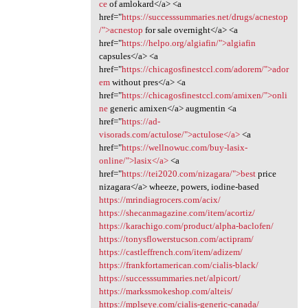
ce
of amlokard</a> <a
href="
https://successsummaries.net/drugs/acnestop
/">acnestop
for sale overnight</a> <a
href="
https://helpo.org/algiafin/">algiafin
capsules</a> <a
href="
https://chicagosfinestccl.com/adorem/">ador
em
without pres</a> <a
href="
https://chicagosfinestccl.com/amixen/">onli
ne
generic amixen</a> augmentin <a
href="
https://ad-
visorads.com/actulose/">actulose</a>
<a
href="
https://wellnowuc.com/buy-lasix-
online/">lasix</a>
<a
href="
https://tei2020.com/nizagara/">best
price
nizagara</a> wheeze, powers, iodine-based
https://mrindiagrocers.com/acix/
https://shecanmagazine.com/item/acortiz/
https://karachigo.com/product/alpha-baclofen/
https://tonysflowerstucson.com/actipram/
https://castleffrench.com/item/adizem/
https://frankfortamerican.com/cialis-black/
https://successsummaries.net/alpicort/
https://markssmokeshop.com/alteis/
https://mplseye.com/cialis-generic-canada/