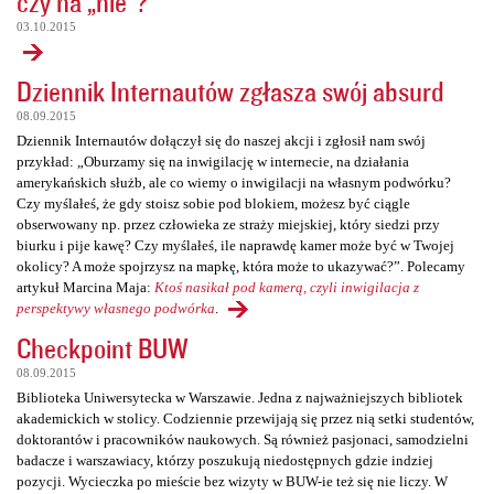
czy na „nie”?
03.10.2015
Dziennik Internautów zgłasza swój absurd
08.09.2015
Dziennik Internautów dołączył się do naszej akcji i zgłosił nam swój
przykład: „Oburzamy się na inwigilację w internecie, na działania
amerykańskich służb, ale co wiemy o inwigilacji na własnym podwórku?
Czy myślałeś, że gdy stoisz sobie pod blokiem, możesz być ciągle
obserwowany np. przez człowieka ze straży miejskiej, który siedzi przy
biurku i pije kawę? Czy myślałeś, ile naprawdę kamer może być w Twojej
okolicy? A może spojrzysz na mapkę, która może to ukazywać?”. Polecamy
artykuł Marcina Maja:
Ktoś nasikał pod kamerą, czyli inwigilacja z
perspektywy własnego podwórka
.
Checkpoint BUW
08.09.2015
Biblioteka Uniwersytecka w Warszawie. Jedna z najważniejszych bibliotek
akademickich w stolicy. Codziennie przewijają się przez nią setki studentów,
doktorantów i pracowników naukowych. Są również pasjonaci, samodzielni
badacze i warszawiacy, którzy poszukują niedostępnych gdzie indziej
pozycji. Wycieczka po mieście bez wizyty w BUW-ie też się nie liczy. W