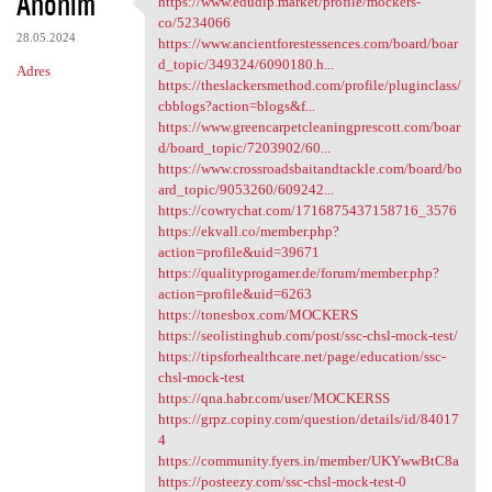
Anonim
https://www.edudip.market/profile/mockers-
https://www.edudip.market
o
co/5234066
28.05.2024
m
https://www.ancientforestessences.com/board/boar
d_topic/349324/6090180.h...
Adres
e
https://theslackersmethod.com/profile/pluginclass/
n
cbblogs?action=blogs&f...
https://www.greencarpetcleaningprescott.com/boar
t
d/board_topic/7203902/60...
a
https://www.crossroadsbaitandtackle.com/board/bo
ard_topic/9053260/609242...
r
https://cowrychat.com/1716875437158716_3576
z
https://ekvall.co/member.php?
action=profile&uid=39671
e
https://qualityprogamer.de/forum/member.php?
action=profile&uid=6263
https://tonesbox.com/MOCKERS
https://seolistinghub.com/post/ssc-chsl-mock-test/
https://tipsforhealthcare.net/page/education/ssc-
chsl-mock-test
https://qna.habr.com/user/MOCKERSS
https://grpz.copiny.com/question/details/id/84017
4
https://community.fyers.in/member/UKYwwBtC8a
https://posteezy.com/ssc-chsl-mock-test-0