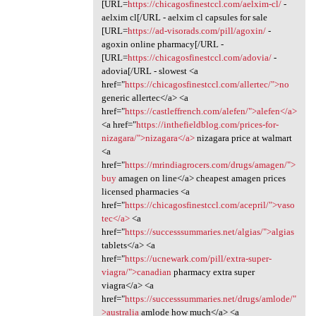
[URL=
https://chicagosfinestccl.com/aelxim-cl/
-
aelxim cl[/URL - aelxim cl capsules for sale
[URL=
https://ad-visorads.com/pill/agoxin/
-
agoxin online pharmacy[/URL -
[URL=
https://chicagosfinestccl.com/adovia/
-
adovia[/URL - slowest <a
href="
https://chicagosfinestccl.com/allertec/">no
generic allertec</a> <a
href="
https://castleffrench.com/alefen/">alefen</a>
<a href="
https://inthefieldblog.com/prices-for-
nizagara/">nizagara</a>
nizagara price at walmart
<a
href="
https://mrindiagrocers.com/drugs/amagen/">
buy
amagen on line</a> cheapest amagen prices
licensed pharmacies <a
href="
https://chicagosfinestccl.com/acepril/">vaso
tec</a>
<a
href="
https://successsummaries.net/algias/">algias
tablets</a> <a
href="
https://ucnewark.com/pill/extra-super-
viagra/">canadian
pharmacy extra super
viagra</a> <a
href="
https://successsummaries.net/drugs/amlode/"
>australia
amlode how much</a> <a