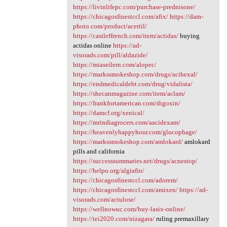
https://livinlifepc.com/purchase-prednisone/
https://chicagosfinestccl.com/afix/
https://dam-
photo.com/product/acertil/
https://castleffrench.com/item/actidas/
buying
actidas online
https://ad-
visorads.com/pill/aldazide/
https://miaseilern.com/alopec/
https://markssmokeshop.com/drugs/acihexal/
https://endmedicaldebt.com/drug/vidalista/
https://shecanmagazine.com/item/aclam/
https://frankfortamerican.com/digoxin/
https://damcf.org/xenical/
https://mrindiagrocers.com/aacidexam/
https://heavenlyhappyhour.com/glucophage/
https://markssmokeshop.com/amlokard/
amlokard
pills and california
https://successsummaries.net/drugs/acnestop/
https://helpo.org/algiafin/
https://chicagosfinestccl.com/adorem/
https://chicagosfinestccl.com/amixen/
https://ad-
visorads.com/actulose/
https://wellnowuc.com/buy-lasix-online/
https://tei2020.com/nizagara/
ruling premaxillary