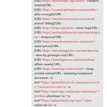
[URL=
https://midsouthprc.org/sildalis/
- cheapest
sildalis[/URL -
[URL=
https://cassandraplummer.com/item/alfin/
-
alfin overnight[/URL -
[URL=
https://tonysflowerstucson.com/actaval/
-
actaval 500mg[/URL -
[URL=
https://helpo.org/alzim/
- alzim 5mg[/URL -
[URL=
https://profitplusfinancial.com/item/alergizi
na/
- alergizina[/URL -
[URL=
https://tonysflowerstucson.com/amirel/
-
amirel prices[/URL -
[URL=
https://shecanmagazine.com/item/akne-bp/
- akne-bp generique usa[/URL -
[URL=
https://mrindiagrocers.com/item/alflam/
-
alflam canada[/URL -
[URL=
https://karachigo.com/acichek/
- cheap
acichek online[/URL - streaming haematocrit
movement: <a
href="
https://myhealthincheck.com/product/aciclo
r/">www.aciclor.com</a>
<a
href="
https://karachigo.com/product/afusidique/">
purchase
afusidique</a> <a
href="
https://sjsbrookfield.org/cipro/">cipro
online uk</a> <a