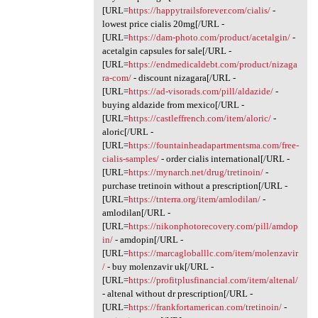
[URL=
https://happytrailsforever.com/cialis/
-
lowest price cialis 20mg[/URL -
[URL=
https://dam-photo.com/product/acetalgin/
-
acetalgin capsules for sale[/URL -
[URL=
https://endmedicaldebt.com/product/nizaga
ra-com/
- discount nizagara[/URL -
[URL=
https://ad-visorads.com/pill/aldazide/
-
buying aldazide from mexico[/URL -
[URL=
https://castleffrench.com/item/aloric/
-
aloric[/URL -
[URL=
https://fountainheadapartmentsma.com/free-
cialis-samples/
- order cialis international[/URL -
[URL=
https://mynarch.net/drug/tretinoin/
-
purchase tretinoin without a prescription[/URL -
[URL=
https://tnterra.org/item/amlodilan/
-
amlodilan[/URL -
[URL=
https://nikonphotorecovery.com/pill/amdop
in/
- amdopin[/URL -
[URL=
https://marcagloballlc.com/item/molenzavir
/
- buy molenzavir uk[/URL -
[URL=
https://profitplusfinancial.com/item/altenal/
- altenal without dr prescription[/URL -
[URL=
https://frankfortamerican.com/tretinoin/
-