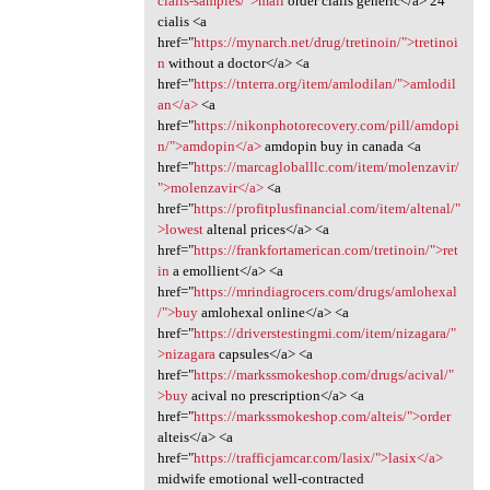
cialis-samples/">mail
order cialis generic</a> 24
cialis <a
href="
https://mynarch.net/drug/tretinoin/">tretinoi
n
without a doctor</a> <a
href="
https://tnterra.org/item/amlodilan/">amlodil
an</a>
<a
href="
https://nikonphotorecovery.com/pill/amdopi
n/">amdopin</a>
amdopin buy in canada <a
href="
https://marcagloballlc.com/item/molenzavir/
">molenzavir</a>
<a
href="
https://profitplusfinancial.com/item/altenal/"
>lowest
altenal prices</a> <a
href="
https://frankfortamerican.com/tretinoin/">ret
in
a emollient</a> <a
href="
https://mrindiagrocers.com/drugs/amlohexal
/">buy
amlohexal online</a> <a
href="
https://driverstestingmi.com/item/nizagara/"
>nizagara
capsules</a> <a
href="
https://markssmokeshop.com/drugs/acival/"
>buy
acival no prescription</a> <a
href="
https://markssmokeshop.com/alteis/">order
alteis</a> <a
href="
https://trafficjamcar.com/lasix/">lasix</a>
midwife emotional well-contracted