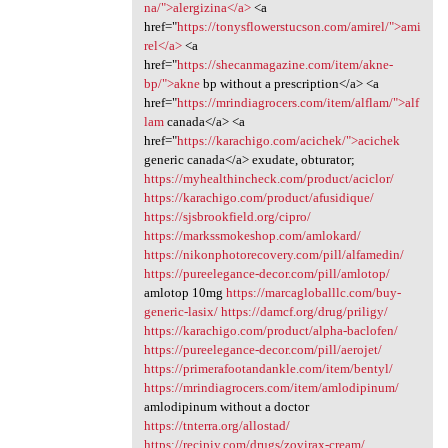
na/">alergizina</a>
<a
href="
https://tonysflowerstucson.com/amirel/">ami
rel</a>
<a
href="
https://shecanmagazine.com/item/akne-
bp/">akne
bp without a prescription</a> <a
href="
https://mrindiagrocers.com/item/alflam/">alf
lam
canada</a> <a
href="
https://karachigo.com/acichek/">acichek
generic canada</a> exudate, obturator;
https://myhealthincheck.com/product/aciclor/
https://karachigo.com/product/afusidique/
https://sjsbrookfield.org/cipro/
https://markssmokeshop.com/amlokard/
https://nikonphotorecovery.com/pill/alfamedin/
https://pureelegance-decor.com/pill/amlotop/
amlotop 10mg
https://marcagloballlc.com/buy-
generic-lasix/
https://damcf.org/drug/priligy/
https://karachigo.com/product/alpha-baclofen/
https://pureelegance-decor.com/pill/aerojet/
https://primerafootandankle.com/item/bentyl/
https://mrindiagrocers.com/item/amlodipinum/
amlodipinum without a doctor
https://tnterra.org/allostad/
https://recipiy.com/drugs/zovirax-cream/