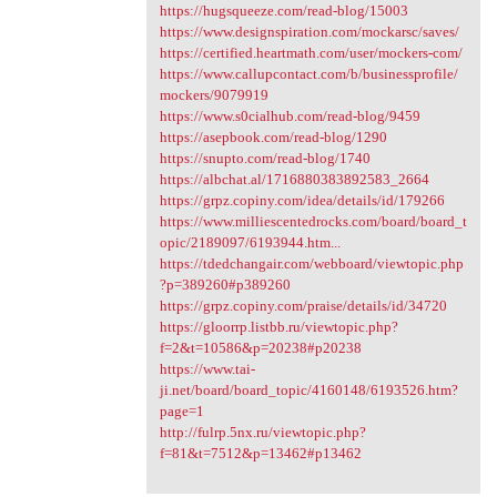
https://hugsqueeze.com/read-blog/15003
https://www.designspiration.com/mockarsc/saves/
https://certified.heartmath.com/user/mockers-com/
https://www.callupcontact.com/b/businessprofile/
mockers/9079919
https://www.s0cialhub.com/read-blog/9459
https://asepbook.com/read-blog/1290
https://snupto.com/read-blog/1740
https://albchat.al/1716880383892583_2664
https://grpz.copiny.com/idea/details/id/179266
https://www.milliescentedrocks.com/board/board_t
opic/2189097/6193944.htm...
https://tdedchangair.com/webboard/viewtopic.php
?p=389260#p389260
https://grpz.copiny.com/praise/details/id/34720
https://gloorrp.listbb.ru/viewtopic.php?
f=2&t=10586&p=20238#p20238
https://www.tai-
ji.net/board/board_topic/4160148/6193526.htm?
page=1
http://fulrp.5nx.ru/viewtopic.php?
f=81&t=7512&p=13462#p13462