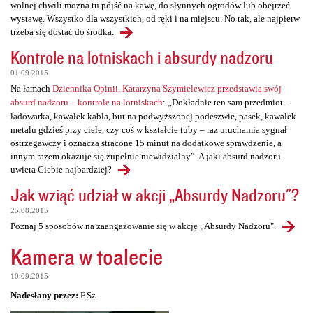
wolnej chwili można tu pójść na kawę, do słynnych ogrodów lub obejrzeć
wystawę. Wszystko dla wszystkich, od ręki i na miejscu. No tak, ale najpierw
trzeba się dostać do środka.
Kontrole na lotniskach i absurdy nadzoru
01.09.2015
Na łamach
Dziennika Opinii, Katarzyna Szymielewicz przedstawia swój
absurd nadzoru – kontrole na lotniskach
: „Dokładnie ten sam przedmiot –
ładowarka, kawałek kabla, but na podwyższonej podeszwie, pasek, kawałek
metalu gdzieś przy ciele, czy coś w kształcie tuby – raz uruchamia sygnał
ostrzegawczy i oznacza stracone 15 minut na dodatkowe sprawdzenie, a
innym razem okazuje się zupełnie niewidzialny”. A jaki absurd nadzoru
uwiera Ciebie najbardziej?
Jak wziąć udział w akcji „Absurdy Nadzoru"?
25.08.2015
Poznaj 5 sposobów na zaangażowanie się w akcję „Absurdy Nadzoru".
Kamera w toalecie
10.09.2015
Nadesłany przez:
F.Sz