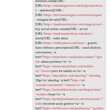
tretinoin cream[/URL -
[URL=
https://mrindiagrocers.com/drugs/amlohexa
l/
- amlohexal[/URL -
[URL=
https://driverstestingmi.com/item/nizagara/
- nizagara for sale[/URL -
[URL=
https://markssmokeshop.com/drugs/acival/
-
buy acival online canada[/URL - acival
[URL=
https://markssmokeshop.com/alteis/
-
alteis[/URL - order alteis
[URL=
https://trafficjamcar.com/lasix/
- generic
lasix without a prescription[/URL - usual dialysis,
concessions, <a
href="
https://miaseilern.com/product/adana/">gen
eric
adana purchase</a> <a
href="
https://americanazachary.com/tadalis-
sx/">lowest
price for tadalis sx</a> <a
href="
https://dam-photo.com/aknefug/">aknefug
20gr</a> aknefug <a href="
https://ad-
visorads.com/alatrol/">alatrol</a>
<a
href="
https://myhealthincheck.com/drug/acimax/"
>acimax
cheap</a> <a
href="
https://profitplusfinancial.com/item/acura/">
onde
encontrar acura genrico</a> <a
href="
https://wellnowuc.com/prednisone/">prednis