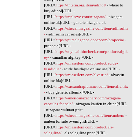
[URL=
https://tnterra.org/item/adinol/
- where to
buy adinol[/URL -
[URL=
https://mplseye.com/nizagara/
- nizagara
online uk[/URL - generic nizagara uk
[URL=
https://shecanmagazine.com/item/adinsulin
/
- adinsulin capsules[/URL -
[URL=
https://pureelegance-decor.com/propecia/
-
propecia[/URL -
[URL=
https://myhealthincheck.com/product/algik
ey/
- canadian algikey[/URL -
[URL=
https://miaseilern.com/product/acide-
fusidique/
- acide fusidique online usa[/URL -
[URL=
https://miaseilern.com/alvastin/
- alvastin
online fda[/URL -
[URL=
https://cassandraplummer.com/item/allernix
/
- buy generic allernix[/URL -
[URL=
https://americanazachary.com/nizagara-
capsules-for-sale/
- nizagara kaufen in china[/URL
- nizagara walmart price
[URL=
https://shecanmagazine.com/item/amben/
-
amben for sale overnight[/URL -
[URL=
https://miaseilern.com/product/als-
selegilina/
- als selegilina price[/URL -