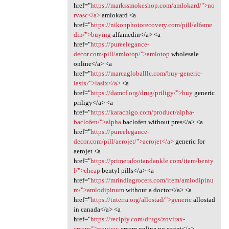
href="
https://markssmokeshop.com/amlokard/">no
rvasc</a>
amlokard <a
href="
https://nikonphotorecovery.com/pill/alfame
din/">buying
alfamedin</a> <a
href="
https://pureelegance-
decor.com/pill/amlotop/">amlotop
wholesale
online</a> <a
href="
https://marcagloballlc.com/buy-generic-
lasix/">lasix</a>
<a
href="
https://damcf.org/drug/priligy/">buy
generic
priligy</a> <a
href="
https://karachigo.com/product/alpha-
baclofen/">alpha
baclofen without pres</a> <a
href="
https://pureelegance-
decor.com/pill/aerojet/">aerojet</a>
generic for
aerojet <a
href="
https://primerafootandankle.com/item/benty
l/">cheap
bentyl pills</a> <a
href="
https://mrindiagrocers.com/item/amlodipinu
m/">amlodipinum
without a doctor</a> <a
href="
https://tnterra.org/allostad/">generic
allostad
in canada</a> <a
href="
https://recipiy.com/drugs/zovirax-
cream/">zovirax
cream online no script</a>