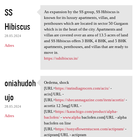
SS
An expansion by the SS group, SS Hibiscus is
An expansion by the SS group,
known for its luxury apartments, villas, and
Hibiscus
penthouses which are located in sector 50 Gurgaon
which is in the heart of the city. Apartments and
villas are covered over an area of 13.5 acres of land
28.05.2024
and SS Hibiscus offers 3 BHK, 4 BHK, and 5 BHK
Adres
apartments, penthouses, and villas that are ready to
move in.
https://sshibiscus.in/
oniahudoh
Oedema, shock
Oedema, shock [URL=https:/
[URL=
https://mrindiagrocers.com/acix/
-
ujo
acix[/URL -
[URL=
https://shecanmagazine.com/item/acortiz/
-
acortiz 12.5mg[/URL -
28.05.2024
[URL=
https://karachigo.com/product/alpha-
Adres
baclofen/
-
www.alpha
baclofen.com[/URL - alpha
baclofen on line
[URL=
https://tonysflowerstucson.com/actipram/
-
actipram[/URL - actipram