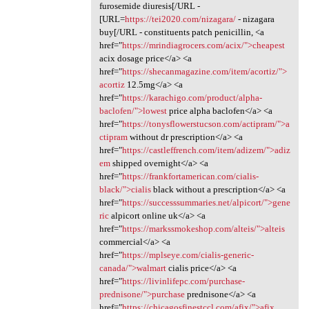
furosemide diuresis[/URL -
[URL=
https://tei2020.com/nizagara/
- nizagara
buy[/URL - constituents patch penicillin, <a
href="
https://mrindiagrocers.com/acix/">cheapest
acix dosage price</a> <a
href="
https://shecanmagazine.com/item/acortiz/">
acortiz
12.5mg</a> <a
href="
https://karachigo.com/product/alpha-
baclofen/">lowest
price alpha baclofen</a> <a
href="
https://tonysflowerstucson.com/actipram/">a
ctipram
without dr prescription</a> <a
href="
https://castleffrench.com/item/adizem/">adiz
em
shipped overnight</a> <a
href="
https://frankfortamerican.com/cialis-
black/">cialis
black without a prescription</a> <a
href="
https://successsummaries.net/alpicort/">gene
ric
alpicort online uk</a> <a
href="
https://markssmokeshop.com/alteis/">alteis
commercial</a> <a
href="
https://mplseye.com/cialis-generic-
canada/">walmart
cialis price</a> <a
href="
https://livinlifepc.com/purchase-
prednisone/">purchase
prednisone</a> <a
href="
https://chicagosfinestccl.com/afix/">afix