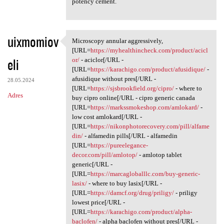
potency cement.
uixmomiov
Microscopy annular aggressively,
Microscopy annular
[URL=
https://myhealthincheck.com/product/acicl
eli
or/
- aciclor[/URL -
[URL=
https://karachigo.com/product/afusidique/
-
afusidique without pres[/URL -
28.05.2024
[URL=
https://sjsbrookfield.org/cipro/
- where to
Adres
buy cipro online[/URL - cipro generic canada
[URL=
https://markssmokeshop.com/amlokard/
-
low cost amlokard[/URL -
[URL=
https://nikonphotorecovery.com/pill/alfame
din/
- alfamedin pills[/URL - alfamedin
[URL=
https://pureelegance-
decor.com/pill/amlotop/
- amlotop tablet
generic[/URL -
[URL=
https://marcagloballlc.com/buy-generic-
lasix/
- where to buy lasix[/URL -
[URL=
https://damcf.org/drug/priligy/
- priligy
lowest price[/URL -
[URL=
https://karachigo.com/product/alpha-
baclofen/
- alpha baclofen without pres[/URL -