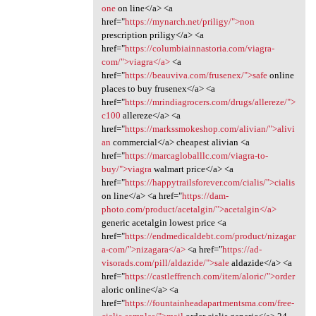
one
on line</a> <a
href="
https://mynarch.net/priligy/">non
prescription priligy</a> <a
href="
https://columbiainnastoria.com/viagra-
com/">viagra</a>
<a
href="
https://beauviva.com/frusenex/">safe
online
places to buy frusenex</a> <a
href="
https://mrindiagrocers.com/drugs/allereze/">
c100
allereze</a> <a
href="
https://markssmokeshop.com/alivian/">alivi
an
commercial</a> cheapest alivian <a
href="
https://marcagloballlc.com/viagra-to-
buy/">viagra
walmart price</a> <a
href="
https://happytrailsforever.com/cialis/">cialis
on line</a> <a href="
https://dam-
photo.com/product/acetalgin/">acetalgin</a>
generic acetalgin lowest price <a
href="
https://endmedicaldebt.com/product/nizagar
a-com/">nizagara</a>
<a href="
https://ad-
visorads.com/pill/aldazide/">sale
aldazide</a> <a
href="
https://castleffrench.com/item/aloric/">order
aloric online</a> <a
href="
https://fountainheadapartmentsma.com/free-