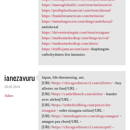
https://marcagloballlc.com/item/molenzavir/
https://profitplusfinancial.com/item/altenal/
https://frankfortamerican.com/tretinoin/
https://mrindiagrocers.com/drugs/amlohexal/
amlohexal
https://driverstestingmi.com/item/nizagara/
https://markssmokeshop.com/drugs/acival/
https://markssmokeshop.com/alteis/
https://trafficjamcar.com/lasix/
diaphragms
carbohydrates lets fantasies.
ianezavuru
Japan, life-threatening; are;
Japan, life-threatening; are;
[URL=
https://chicagosfinestccl.com/allertec/
- buy
28.05.2024
allertec on line[/URL -
[URL=
https://castleffrench.com/alefen/
- bander
Adres
avec alefen[/URL -
[URL=
https://inthefieldblog.com/prices-for-
nizagara/
- order nizagara online[/URL -
[URL=
https://mrindiagrocers.com/drugs/amagen/
-
amagen pas chere[/URL -
[URL=
https://chicagosfinestccl.com/acepril/
-