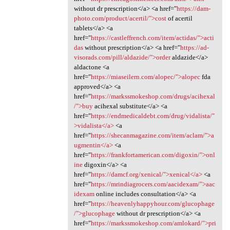
without dr prescription</a> <a href="
https://dam-
photo.com/product/acertil/">cost
of acertil
tablets</a> <a
href="
https://castleffrench.com/item/actidas/">acti
das
without prescription</a> <a href="
https://ad-
visorads.com/pill/aldazide/">order
aldazide</a>
aldactone <a
href="
https://miaseilern.com/alopec/">alopec
fda
approved</a> <a
href="
https://markssmokeshop.com/drugs/acihexal
/">buy
acihexal substitute</a> <a
href="
https://endmedicaldebt.com/drug/vidalista/"
>vidalista</a>
<a
href="
https://shecanmagazine.com/item/aclam/">a
ugmentin</a>
<a
href="
https://frankfortamerican.com/digoxin/">onl
ine
digoxin</a> <a
href="
https://damcf.org/xenical/">xenical</a>
<a
href="
https://mrindiagrocers.com/aacidexam/">aac
idexam
online includes consultation</a> <a
href="
https://heavenlyhappyhour.com/glucophage
/">glucophage
without dr prescription</a> <a
href="
https://markssmokeshop.com/amlokard/">pri