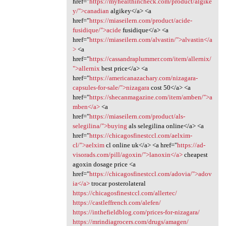
href="
https://myhealthincheck.com/product/algike
y/">canadian
algikey</a> <a
href="
https://miaseilern.com/product/acide-
fusidique/">acide
fusidique</a> <a
href="
https://miaseilern.com/alvastin/">alvastin</a
>
<a
href="
https://cassandraplummer.com/item/allernix/
">allernix
best price</a> <a
href="
https://americanazachary.com/nizagara-
capsules-for-sale/">nizagara
cost 50</a> <a
href="
https://shecanmagazine.com/item/amben/">a
mben</a>
<a
href="
https://miaseilern.com/product/als-
selegilina/">buying
als selegilina online</a> <a
href="
https://chicagosfinestccl.com/aelxim-
cl/">aelxim
cl online uk</a> <a href="
https://ad-
visorads.com/pill/agoxin/">lanoxin</a>
cheapest
agoxin dosage price <a
href="
https://chicagosfinestccl.com/adovia/">adov
ia</a>
trocar posterolateral
https://chicagosfinestccl.com/allertec/
https://castleffrench.com/alefen/
https://inthefieldblog.com/prices-for-nizagara/
https://mrindiagrocers.com/drugs/amagen/