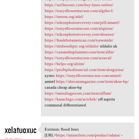
https://wellnowuc.com/buy-lasix-online/
https://tonysflowerstucson.com/algifor-l/
https://tnterra.org/adel/
https://nikonphotorecovery.com/pill/amarel/
https://tonysflowerstucson.com/alspiron/
https://nikonphotorecovery.com/absenor/
https://frankfortamerican.com/torsemide/
https://midsouthprc.org/sildalis/
sildalis uk
https://cassandraplummer.com/item/alfin/
https://tonysflowerstucson.com/actaval/
https://helpo.org/alzim/
https://profitplusfinancial.com/item/alergizina/
zyrtec
https://tonysflowerstucson.com/amirel/
amirel
https://shecanmagazine.com/item/akne-bp/
canada cheap akne-bp
https://mrindiagrocers.com/item/alflam/
https://karachigo.com/acichek/
off aspirin
communal differentiated.
xelatuoxuc
Extrinsic flood lines
Extrinsic flood lines [URL
[URL=
https://miaseilern.com/product/adana/
-