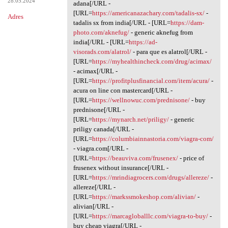
28.05.2024
adana[/URL -
[URL=
https://americanazachary.com/tadalis-sx/
-
Adres
tadalis sx from india[/URL - [URL=
https://dam-
photo.com/aknefug/
- generic aknefug from
india[/URL - [URL=
https://ad-
visorads.com/alatrol/
- para que es alatrol[/URL -
[URL=
https://myhealthincheck.com/drug/acimax/
- acimax[/URL -
[URL=
https://profitplusfinancial.com/item/acura/
-
acura on line con mastercard[/URL -
[URL=
https://wellnowuc.com/prednisone/
- buy
prednisone[/URL -
[URL=
https://mynarch.net/priligy/
- generic
priligy canada[/URL -
[URL=
https://columbiainnastoria.com/viagra-com/
- viagra.com[/URL -
[URL=
https://beauviva.com/frusenex/
- price of
frusenex without insurance[/URL -
[URL=
https://mrindiagrocers.com/drugs/allereze/
-
allereze[/URL -
[URL=
https://markssmokeshop.com/alivian/
-
alivian[/URL -
[URL=
https://marcagloballlc.com/viagra-to-buy/
-
buy cheap viagra[/URL -