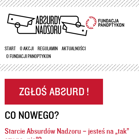
Przejdź
do
treści
START
O AKCJI
REGULAMIN
AKTUALNOŚCI
O FUNDACJI PANOPTYKON
CO NOWEGO?
Starcie Absurdów Nadzoru – jesteś na „tak”