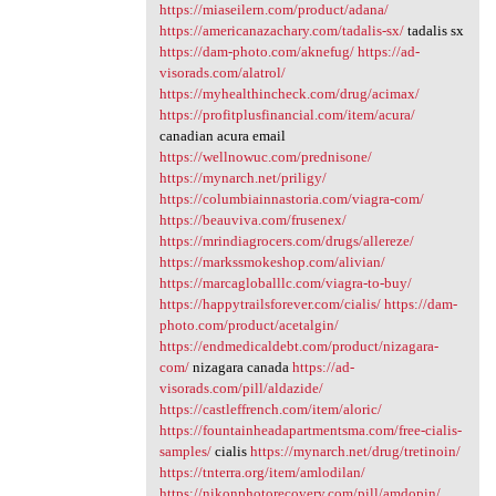
https://miaseilern.com/product/adana/
https://americanazachary.com/tadalis-sx/
tadalis sx
https://dam-photo.com/aknefug/
https://ad-
visorads.com/alatrol/
https://myhealthincheck.com/drug/acimax/
https://profitplusfinancial.com/item/acura/
canadian acura email
https://wellnowuc.com/prednisone/
https://mynarch.net/priligy/
https://columbiainnastoria.com/viagra-com/
https://beauviva.com/frusenex/
https://mrindiagrocers.com/drugs/allereze/
https://markssmokeshop.com/alivian/
https://marcagloballlc.com/viagra-to-buy/
https://happytrailsforever.com/cialis/
https://dam-
photo.com/product/acetalgin/
https://endmedicaldebt.com/product/nizagara-
com/
nizagara canada
https://ad-
visorads.com/pill/aldazide/
https://castleffrench.com/item/aloric/
https://fountainheadapartmentsma.com/free-cialis-
samples/
cialis
https://mynarch.net/drug/tretinoin/
https://tnterra.org/item/amlodilan/
https://nikonphotorecovery.com/pill/amdopin/