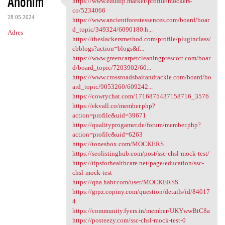
Anonim
https://www.edudip.market/profile/mockers-
https://www.edudip.market
o
co/5234066
28.05.2024
m
https://www.ancientforestessences.com/board/boar
d_topic/349324/6090180.h...
Adres
e
https://theslackersmethod.com/profile/pluginclass/
n
cbblogs?action=blogs&f...
https://www.greencarpetcleaningprescott.com/boar
t
d/board_topic/7203902/60...
a
https://www.crossroadsbaitandtackle.com/board/bo
ard_topic/9053260/609242...
r
https://cowrychat.com/1716875437158716_3576
z
https://ekvall.co/member.php?
action=profile&uid=39671
e
https://qualityprogamer.de/forum/member.php?
action=profile&uid=6263
https://tonesbox.com/MOCKERS
https://seolistinghub.com/post/ssc-chsl-mock-test/
https://tipsforhealthcare.net/page/education/ssc-
chsl-mock-test
https://qna.habr.com/user/MOCKERSS
https://grpz.copiny.com/question/details/id/84017
4
https://community.fyers.in/member/UKYwwBtC8a
https://posteezy.com/ssc-chsl-mock-test-0