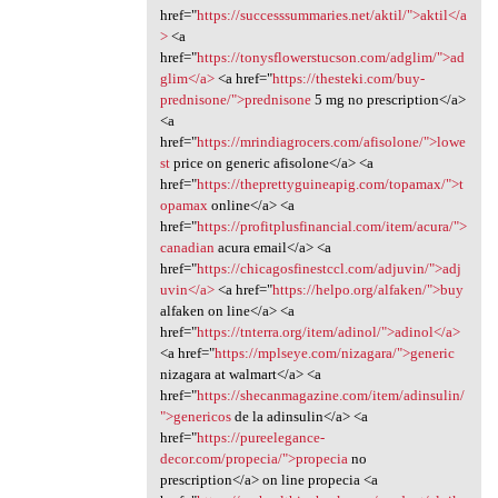
href="
https://successsummaries.net/aktil/">aktil</a
>
<a
href="
https://tonysflowerstucson.com/adglim/">ad
glim</a>
<a href="
https://thesteki.com/buy-
prednisone/">prednisone
5 mg no prescription</a>
<a
href="
https://mrindiagrocers.com/afisolone/">lowe
st
price on generic afisolone</a> <a
href="
https://theprettyguineapig.com/topamax/">t
opamax
online</a> <a
href="
https://profitplusfinancial.com/item/acura/">
canadian
acura email</a> <a
href="
https://chicagosfinestccl.com/adjuvin/">adj
uvin</a>
<a href="
https://helpo.org/alfaken/">buy
alfaken on line</a> <a
href="
https://tnterra.org/item/adinol/">adinol</a>
<a href="
https://mplseye.com/nizagara/">generic
nizagara at walmart</a> <a
href="
https://shecanmagazine.com/item/adinsulin/
">genericos
de la adinsulin</a> <a
href="
https://pureelegance-
decor.com/propecia/">propecia
no
prescription</a> on line propecia <a