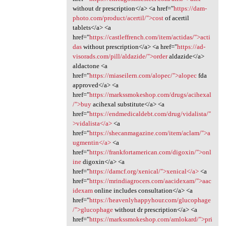
without dr prescription</a> <a href="
https://dam-
photo.com/product/acertil/">cost
of acertil
tablets</a> <a
href="
https://castleffrench.com/item/actidas/">acti
das
without prescription</a> <a href="
https://ad-
visorads.com/pill/aldazide/">order
aldazide</a>
aldactone <a
href="
https://miaseilern.com/alopec/">alopec
fda
approved</a> <a
href="
https://markssmokeshop.com/drugs/acihexal
/">buy
acihexal substitute</a> <a
href="
https://endmedicaldebt.com/drug/vidalista/"
>vidalista</a>
<a
href="
https://shecanmagazine.com/item/aclam/">a
ugmentin</a>
<a
href="
https://frankfortamerican.com/digoxin/">onl
ine
digoxin</a> <a
href="
https://damcf.org/xenical/">xenical</a>
<a
href="
https://mrindiagrocers.com/aacidexam/">aac
idexam
online includes consultation</a> <a
href="
https://heavenlyhappyhour.com/glucophage
/">glucophage
without dr prescription</a> <a
href="
https://markssmokeshop.com/amlokard/">pri