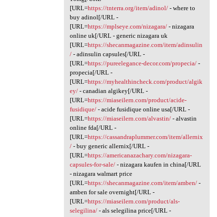
[URL=
https://tnterra.org/item/adinol/
- where to
buy adinol[/URL -
[URL=
https://mplseye.com/nizagara/
- nizagara
online uk[/URL - generic nizagara uk
[URL=
https://shecanmagazine.com/item/adinsulin
/
- adinsulin capsules[/URL -
[URL=
https://pureelegance-decor.com/propecia/
-
propecia[/URL -
[URL=
https://myhealthincheck.com/product/algik
ey/
- canadian algikey[/URL -
[URL=
https://miaseilern.com/product/acide-
fusidique/
- acide fusidique online usa[/URL -
[URL=
https://miaseilern.com/alvastin/
- alvastin
online fda[/URL -
[URL=
https://cassandraplummer.com/item/allernix
/
- buy generic allernix[/URL -
[URL=
https://americanazachary.com/nizagara-
capsules-for-sale/
- nizagara kaufen in china[/URL
- nizagara walmart price
[URL=
https://shecanmagazine.com/item/amben/
-
amben for sale overnight[/URL -
[URL=
https://miaseilern.com/product/als-
selegilina/
- als selegilina price[/URL -