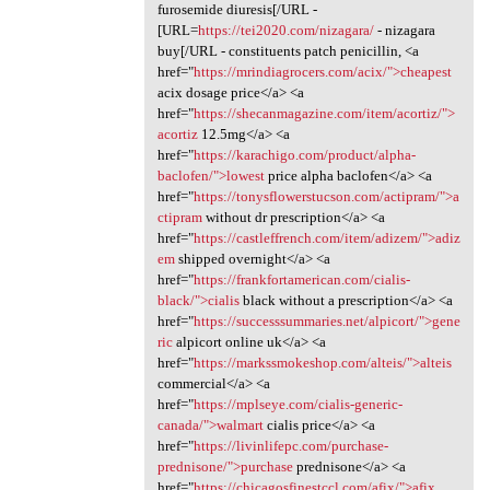
furosemide diuresis[/URL -
[URL=
https://tei2020.com/nizagara/
- nizagara
buy[/URL - constituents patch penicillin, <a
href="
https://mrindiagrocers.com/acix/">cheapest
acix dosage price</a> <a
href="
https://shecanmagazine.com/item/acortiz/">
acortiz
12.5mg</a> <a
href="
https://karachigo.com/product/alpha-
baclofen/">lowest
price alpha baclofen</a> <a
href="
https://tonysflowerstucson.com/actipram/">a
ctipram
without dr prescription</a> <a
href="
https://castleffrench.com/item/adizem/">adiz
em
shipped overnight</a> <a
href="
https://frankfortamerican.com/cialis-
black/">cialis
black without a prescription</a> <a
href="
https://successsummaries.net/alpicort/">gene
ric
alpicort online uk</a> <a
href="
https://markssmokeshop.com/alteis/">alteis
commercial</a> <a
href="
https://mplseye.com/cialis-generic-
canada/">walmart
cialis price</a> <a
href="
https://livinlifepc.com/purchase-
prednisone/">purchase
prednisone</a> <a
href="
https://chicagosfinestccl.com/afix/">afix