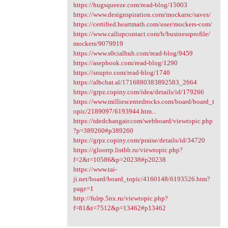
https://hugsqueeze.com/read-blog/15003
https://www.designspiration.com/mockarsc/saves/
https://certified.heartmath.com/user/mockers-com/
https://www.callupcontact.com/b/businessprofile/
mockers/9079919
https://www.s0cialhub.com/read-blog/9459
https://asepbook.com/read-blog/1290
https://snupto.com/read-blog/1740
https://albchat.al/1716880383892583_2664
https://grpz.copiny.com/idea/details/id/179266
https://www.milliescentedrocks.com/board/board_t
opic/2189097/6193944.htm...
https://tdedchangair.com/webboard/viewtopic.php
?p=389260#p389260
https://grpz.copiny.com/praise/details/id/34720
https://gloorrp.listbb.ru/viewtopic.php?
f=2&t=10586&p=20238#p20238
https://www.tai-
ji.net/board/board_topic/4160148/6193526.htm?
page=1
http://fulrp.5nx.ru/viewtopic.php?
f=81&t=7512&p=13462#p13462