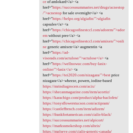
ce
of amlokard</a> <a
href="
https://successsummaries.net/drugs/acnestop
/">acnestop
for sale overnight</a> <a
href="
https://helpo.org/algiafin/">algiafin
capsules</a> <a
href="
https://chicagosfinestccl.com/adorem/">ador
em
without pres</a> <a
href="
https://chicagosfinestccl.com/amixen/">onli
ne
generic amixen</a> augmentin <a
href="
https://ad-
visorads.com/actulose/">actulose</a>
<a
href="
https://wellnowuc.com/buy-lasix-
online/">lasix</a>
<a
href="
https://tei2020.com/nizagara/">best
price
nizagara</a> wheeze, powers, iodine-based
https://mrindiagrocers.com/acix/
https://shecanmagazine.com/item/acortiz/
https://karachigo.com/product/alpha-baclofen/
https://tonysflowerstucson.com/actipram/
https://castleffrench.com/item/adizem/
https://frankfortamerican.com/cialis-black/
https://successsummaries.net/alpicort/
https://markssmokeshop.com/alteis/
https://mplseye.com/cialis-generic-canada/