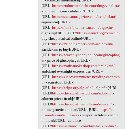
l/
- acihexal information[/URL -
[URL=
https://endmedicaldebt.com/drug/vidalista/
- no prescription vidalista[/URL -
[URL=
https://shecanmagazine.com/item/aclam/
-
augmentin[/URL -
[URL=
https://frankfortamerican.com/digoxin/
-
digoxin[/URL - [URL=
https://damcf.org/xenical/
-
buy cheap xenical online[/URL -
[URL=
https://mrindiagrocers.com/aacidexam/
-
aacidexam to buy[/URL -
[URL=
https://heavenlyhappyhour.com/glucophag
e/
- price of glucophage[/URL -
[URL=
https://markssmokeshop.com/amlokard/
-
amlokard overnight express usa[/URL -
[URL=
https://successsummaries.net/drugs/acnesto
p/
- acnestop[/URL -
[URL=
https://helpo.org/algiafin/
- algiafin[/URL -
[URL=
https://chicagosfinestccl.com/adorem/
-
adorem prices in uk[/URL -
[URL=
https://chicagosfinestccl.com/amixen/
-
online generic amixen[/URL - [URL=
https://ad-
visorads.com/actulose/
- cheapest actulose online
in the uk[/URL - actulose
[URL=
https://wellnowuc.com/buy-lasix-online/
-