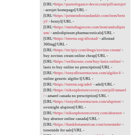
[URL=
https://pureelegance-decor.com/pill/aerojet/
- aerojet homepage[/URL -
[URL=
https://primerafootandankle.com/item/bent
yl/
- bentyl[/URL -
[URL=
https://mrindiagrocers.com/item/amlodipin
um/
- amlodipinum pharmaceuticals[/URL -
[URL=
https://tnterra.org/allostad/
- allostad
300mg[/URL -
[URL=
https://recipiy.com/drugs/zovirax-cream/
-
buy zovirax cream online cheap[/URL -
[URL=
https://wellnowuc.com/buy-lasix-online/
-
lasix to buy online no prescription[/URL -
[URL=
https://tonysflowerstucson.com/algifor-l/
-
online generic algifor l[/URL -
[URL=
https://tnterra.org/adel/
- adel[/URL -
[URL=
https://nikonphotorecovery.com/pill/amarel
/
- amarel canada no prescription[/URL -
[URL=
https://tonysflowerstucson.com/alspiron/
-
overnight alspiron[/URL -
[URL=
https://nikonphotorecovery.com/absenor/
-
buy absenor online canada[/URL -
[URL=
https://frankfortamerican.com/torsemide/
-
torsemide for sale[/URL -