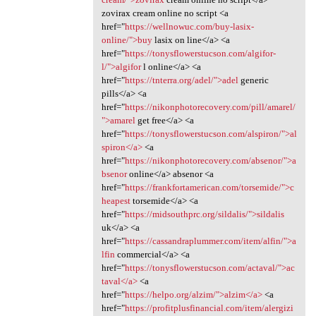
zovirax cream online no script <a
href="
https://wellnowuc.com/buy-lasix-
online/">buy
lasix on line</a> <a
href="
https://tonysflowerstucson.com/algifor-
l/">algifor
l online</a> <a
href="
https://tnterra.org/adel/">adel
generic
pills</a> <a
href="
https://nikonphotorecovery.com/pill/amarel/
">amarel
get free</a> <a
href="
https://tonysflowerstucson.com/alspiron/">al
spiron</a>
<a
href="
https://nikonphotorecovery.com/absenor/">a
bsenor
online</a> absenor <a
href="
https://frankfortamerican.com/torsemide/">c
heapest
torsemide</a> <a
href="
https://midsouthprc.org/sildalis/">sildalis
uk</a> <a
href="
https://cassandraplummer.com/item/alfin/">a
lfin
commercial</a> <a
href="
https://tonysflowerstucson.com/actaval/">ac
taval</a>
<a
href="
https://helpo.org/alzim/">alzim</a>
<a
href="
https://profitplusfinancial.com/item/alergizi