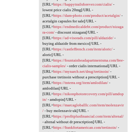
[URL=
https://happytrailsforever.com/cialis/
-
lowest price cialis 20mg[/URL -
[URL=
https://dam-photo.com/product/acetalgin/
-
acetalgin capsules for sale[/URL -
[URL=
https://endmedicaldebt.com/product/nizaga
ra-com/
- discount nizagara[/URL -
[URL=
https://ad-visorads.com/pill/aldazide/
-
buying aldazide from mexico[/URL -
[URL=
https://castleffrench.com/item/aloric/
-
aloric[/URL -
[URL=
https://fountainheadapartmentsma.com/free-
cialis-samples/
- order cialis international[/URL -
[URL=
https://mynarch.net/drug/tretinoin/
-
purchase tretinoin without a prescription[/URL -
[URL=
https://tnterra.org/item/amlodilan/
-
amlodilan[/URL -
[URL=
https://nikonphotorecovery.com/pill/amdop
in/
- amdopin[/URL -
[URL=
https://marcagloballlc.com/item/molenzavir
/
- buy molenzavir uk[/URL -
[URL=
https://profitplusfinancial.com/item/altenal/
- altenal without dr prescription[/URL -
[URL=
https://frankfortamerican.com/tretinoin/
-