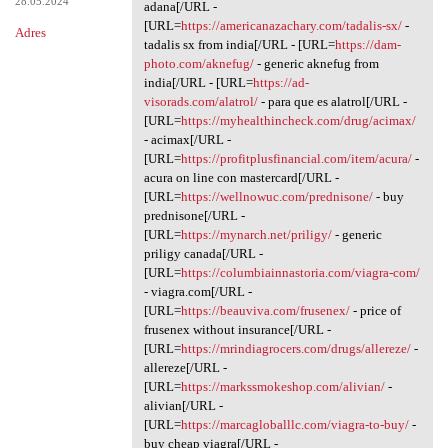
28.05.2024
adana[/URL -
[URL=
https://americanazachary.com/tadalis-sx/
-
Adres
tadalis sx from india[/URL - [URL=
https://dam-
photo.com/aknefug/
- generic aknefug from
india[/URL - [URL=
https://ad-
visorads.com/alatrol/
- para que es alatrol[/URL -
[URL=
https://myhealthincheck.com/drug/acimax/
- acimax[/URL -
[URL=
https://profitplusfinancial.com/item/acura/
-
acura on line con mastercard[/URL -
[URL=
https://wellnowuc.com/prednisone/
- buy
prednisone[/URL -
[URL=
https://mynarch.net/priligy/
- generic
priligy canada[/URL -
[URL=
https://columbiainnastoria.com/viagra-com/
- viagra.com[/URL -
[URL=
https://beauviva.com/frusenex/
- price of
frusenex without insurance[/URL -
[URL=
https://mrindiagrocers.com/drugs/allereze/
-
allereze[/URL -
[URL=
https://markssmokeshop.com/alivian/
-
alivian[/URL -
[URL=
https://marcagloballlc.com/viagra-to-buy/
-
buy cheap viagra[/URL -