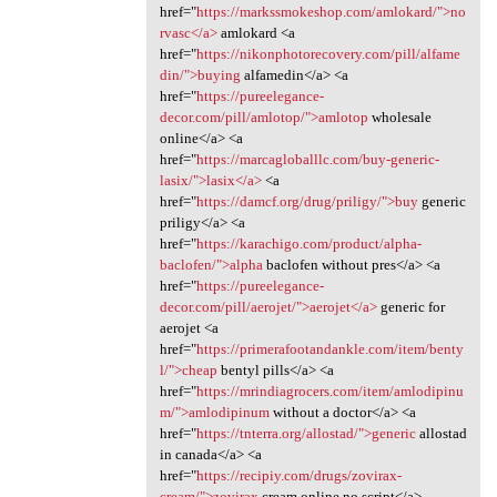
href="
https://markssmokeshop.com/amlokard/">no
rvasc</a>
amlokard <a
href="
https://nikonphotorecovery.com/pill/alfame
din/">buying
alfamedin</a> <a
href="
https://pureelegance-
decor.com/pill/amlotop/">amlotop
wholesale
online</a> <a
href="
https://marcagloballlc.com/buy-generic-
lasix/">lasix</a>
<a
href="
https://damcf.org/drug/priligy/">buy
generic
priligy</a> <a
href="
https://karachigo.com/product/alpha-
baclofen/">alpha
baclofen without pres</a> <a
href="
https://pureelegance-
decor.com/pill/aerojet/">aerojet</a>
generic for
aerojet <a
href="
https://primerafootandankle.com/item/benty
l/">cheap
bentyl pills</a> <a
href="
https://mrindiagrocers.com/item/amlodipinu
m/">amlodipinum
without a doctor</a> <a
href="
https://tnterra.org/allostad/">generic
allostad
in canada</a> <a
href="
https://recipiy.com/drugs/zovirax-
cream/">zovirax
cream online no script</a>