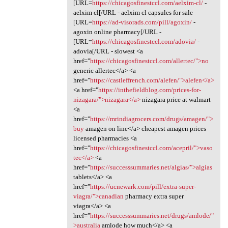
[URL=
https://chicagosfinestccl.com/aelxim-cl/
-
aelxim cl[/URL - aelxim cl capsules for sale
[URL=
https://ad-visorads.com/pill/agoxin/
-
agoxin online pharmacy[/URL -
[URL=
https://chicagosfinestccl.com/adovia/
-
adovia[/URL - slowest <a
href="
https://chicagosfinestccl.com/allertec/">no
generic allertec</a> <a
href="
https://castleffrench.com/alefen/">alefen</a>
<a href="
https://inthefieldblog.com/prices-for-
nizagara/">nizagara</a>
nizagara price at walmart
<a
href="
https://mrindiagrocers.com/drugs/amagen/">
buy
amagen on line</a> cheapest amagen prices
licensed pharmacies <a
href="
https://chicagosfinestccl.com/acepril/">vaso
tec</a>
<a
href="
https://successsummaries.net/algias/">algias
tablets</a> <a
href="
https://ucnewark.com/pill/extra-super-
viagra/">canadian
pharmacy extra super
viagra</a> <a
href="
https://successsummaries.net/drugs/amlode/"
>australia
amlode how much</a> <a