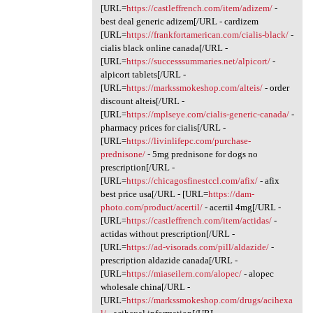
[URL=
https://castleffrench.com/item/adizem/
-
best deal generic adizem[/URL - cardizem
[URL=
https://frankfortamerican.com/cialis-black/
-
cialis black online canada[/URL -
[URL=
https://successsummaries.net/alpicort/
-
alpicort tablets[/URL -
[URL=
https://markssmokeshop.com/alteis/
- order
discount alteis[/URL -
[URL=
https://mplseye.com/cialis-generic-canada/
-
pharmacy prices for cialis[/URL -
[URL=
https://livinlifepc.com/purchase-
prednisone/
- 5mg prednisone for dogs no
prescription[/URL -
[URL=
https://chicagosfinestccl.com/afix/
- afix
best price usa[/URL - [URL=
https://dam-
photo.com/product/acertil/
- acertil 4mg[/URL -
[URL=
https://castleffrench.com/item/actidas/
-
actidas without prescription[/URL -
[URL=
https://ad-visorads.com/pill/aldazide/
-
prescription aldazide canada[/URL -
[URL=
https://miaseilern.com/alopec/
- alopec
wholesale china[/URL -
[URL=
https://markssmokeshop.com/drugs/acihexa