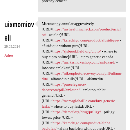
potency cement.
uixmomiov
Microscopy annular aggressively,
Microscopy annular
[URL=
https://myhealthincheck.com/product/acicl
eli
or/
- aciclor[/URL -
[URL=
https://karachigo.com/product/afusidique/
-
afusidique without pres[/URL -
28.05.2024
[URL=
https://sjsbrookfield.org/cipro/
- where to
Adres
buy cipro online[/URL - cipro generic canada
[URL=
https://markssmokeshop.com/amlokard/
-
low cost amlokard[/URL -
[URL=
https://nikonphotorecovery.com/pill/alfame
din/
- alfamedin pills[/URL - alfamedin
[URL=
https://pureelegance-
decor.com/pill/amlotop/
- amlotop tablet
generic[/URL -
[URL=
https://marcagloballlc.com/buy-generic-
lasix/
- where to buy lasix[/URL -
[URL=
https://damcf.org/drug/priligy/
- priligy
lowest price[/URL -
[URL=
https://karachigo.com/product/alpha-
baclofen/
- alpha baclofen without pres[/URL -