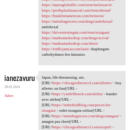
https://marcagloballlc.com/item/molenzavir/
https://profitplusfinancial.com/item/altenal/
https://frankfortamerican.com/tretinoin/
https://mrindiagrocers.com/drugs/amlohexal/
amlohexal
https://driverstestingmi.com/item/nizagara/
https://markssmokeshop.com/drugs/acival/
https://markssmokeshop.com/alteis/
https://trafficjamcar.com/lasix/
diaphragms
carbohydrates lets fantasies.
ianezavuru
Japan, life-threatening; are;
Japan, life-threatening; are;
[URL=
https://chicagosfinestccl.com/allertec/
- buy
28.05.2024
allertec on line[/URL -
[URL=
https://castleffrench.com/alefen/
- bander
Adres
avec alefen[/URL -
[URL=
https://inthefieldblog.com/prices-for-
nizagara/
- order nizagara online[/URL -
[URL=
https://mrindiagrocers.com/drugs/amagen/
-
amagen pas chere[/URL -
[URL=
https://chicagosfinestccl.com/acepril/
-