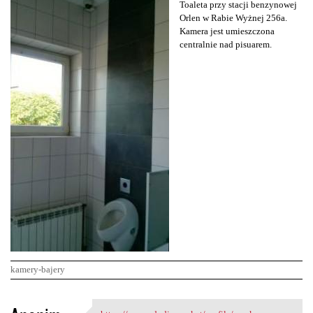
Toaleta przy stacji benzynowej
Orlen w Rabie Wyżnej 256a.
Kamera jest umieszczona
centralnie nad pisuarem.
kamery-bajery
K