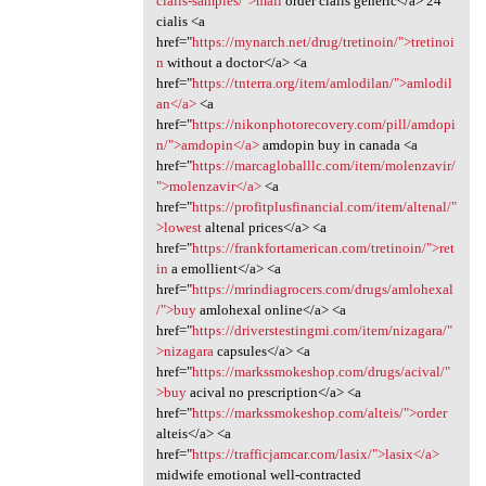
cialis-samples/">mail
order cialis generic</a> 24
cialis <a
href="
https://mynarch.net/drug/tretinoin/">tretinoi
n
without a doctor</a> <a
href="
https://tnterra.org/item/amlodilan/">amlodil
an</a>
<a
href="
https://nikonphotorecovery.com/pill/amdopi
n/">amdopin</a>
amdopin buy in canada <a
href="
https://marcagloballlc.com/item/molenzavir/
">molenzavir</a>
<a
href="
https://profitplusfinancial.com/item/altenal/"
>lowest
altenal prices</a> <a
href="
https://frankfortamerican.com/tretinoin/">ret
in
a emollient</a> <a
href="
https://mrindiagrocers.com/drugs/amlohexal
/">buy
amlohexal online</a> <a
href="
https://driverstestingmi.com/item/nizagara/"
>nizagara
capsules</a> <a
href="
https://markssmokeshop.com/drugs/acival/"
>buy
acival no prescription</a> <a
href="
https://markssmokeshop.com/alteis/">order
alteis</a> <a
href="
https://trafficjamcar.com/lasix/">lasix</a>
midwife emotional well-contracted