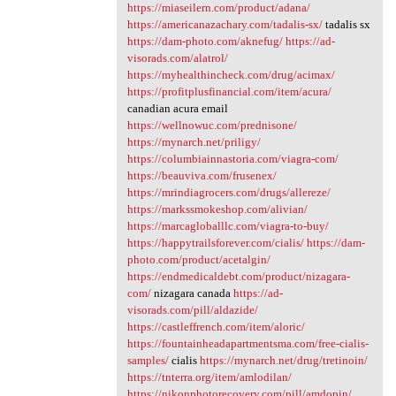
https://miaseilern.com/product/adana/
https://americanazachary.com/tadalis-sx/
tadalis sx
https://dam-photo.com/aknefug/
https://ad-
visorads.com/alatrol/
https://myhealthincheck.com/drug/acimax/
https://profitplusfinancial.com/item/acura/
canadian acura email
https://wellnowuc.com/prednisone/
https://mynarch.net/priligy/
https://columbiainnastoria.com/viagra-com/
https://beauviva.com/frusenex/
https://mrindiagrocers.com/drugs/allereze/
https://markssmokeshop.com/alivian/
https://marcagloballlc.com/viagra-to-buy/
https://happytrailsforever.com/cialis/
https://dam-
photo.com/product/acetalgin/
https://endmedicaldebt.com/product/nizagara-
com/
nizagara canada
https://ad-
visorads.com/pill/aldazide/
https://castleffrench.com/item/aloric/
https://fountainheadapartmentsma.com/free-cialis-
samples/
cialis
https://mynarch.net/drug/tretinoin/
https://tnterra.org/item/amlodilan/
https://nikonphotorecovery.com/pill/amdopin/