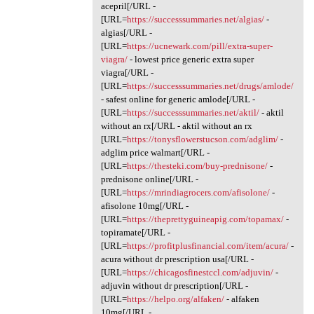
acepril[/URL -
[URL=
https://successsummaries.net/algias/
-
algias[/URL -
[URL=
https://ucnewark.com/pill/extra-super-
viagra/
- lowest price generic extra super
viagra[/URL -
[URL=
https://successsummaries.net/drugs/amlode/
- safest online for generic amlode[/URL -
[URL=
https://successsummaries.net/aktil/
- aktil
without an rx[/URL - aktil without an rx
[URL=
https://tonysflowerstucson.com/adglim/
-
adglim price walmart[/URL -
[URL=
https://thesteki.com/buy-prednisone/
-
prednisone online[/URL -
[URL=
https://mrindiagrocers.com/afisolone/
-
afisolone 10mg[/URL -
[URL=
https://theprettyguineapig.com/topamax/
-
topiramate[/URL -
[URL=
https://profitplusfinancial.com/item/acura/
-
acura without dr prescription usa[/URL -
[URL=
https://chicagosfinestccl.com/adjuvin/
-
adjuvin without dr prescription[/URL -
[URL=
https://helpo.org/alfaken/
- alfaken
10mg[/URL -