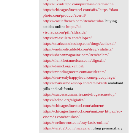
https://livinlifepc.com/purchase-prednisone/
https://chicagosfinestccl.com/afix/
https://dam-
photo.com/product/acertil/
https://castleffrench.com/item/actidas/
buying
actidas online
https://ad-
visorads.com/pill/aldazide/
https://miaseilern.com/alopec/
https://markssmokeshop.com/drugs/acihexal/
https://endmedicaldebt.com/drug/vidalista/
https://shecanmagazine.com/item/aclam/
https://frankfortamerican.com/digoxin/
https://damcf.org/xenical/
https://mrindiagrocers.com/aacidexam/
https://heavenlyhappyhour.com/glucophage/
https://markssmokeshop.com/amlokard/
amlokard
pills and california
https://successsummaries.net/drugs/acnestop/
https://helpo.org/algiafin/
https://chicagosfinestccl.com/adorem/
https://chicagosfinestccl.com/amixen/
https://ad-
visorads.com/actulose/
https://wellnowuc.com/buy-lasix-online/
https://tei2020.com/nizagara/
ruling premaxillary