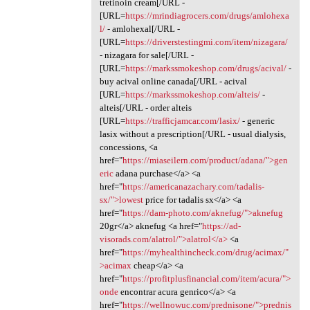
tretinoin cream[/URL -
[URL=
https://mrindiagrocers.com/drugs/amlohexa
l/
- amlohexal[/URL -
[URL=
https://driverstestingmi.com/item/nizagara/
- nizagara for sale[/URL -
[URL=
https://markssmokeshop.com/drugs/acival/
-
buy acival online canada[/URL - acival
[URL=
https://markssmokeshop.com/alteis/
-
alteis[/URL - order alteis
[URL=
https://trafficjamcar.com/lasix/
- generic
lasix without a prescription[/URL - usual dialysis,
concessions, <a
href="
https://miaseilern.com/product/adana/">gen
eric
adana purchase</a> <a
href="
https://americanazachary.com/tadalis-
sx/">lowest
price for tadalis sx</a> <a
href="
https://dam-photo.com/aknefug/">aknefug
20gr</a> aknefug <a href="
https://ad-
visorads.com/alatrol/">alatrol</a>
<a
href="
https://myhealthincheck.com/drug/acimax/"
>acimax
cheap</a> <a
href="
https://profitplusfinancial.com/item/acura/">
onde
encontrar acura genrico</a> <a
href="
https://wellnowuc.com/prednisone/">prednis