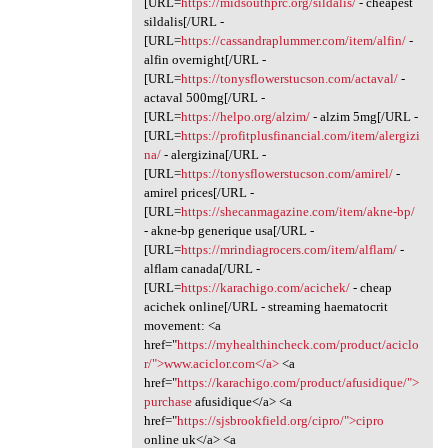
[URL=
https://midsouthprc.org/sildalis/
- cheapest
sildalis[/URL -
[URL=
https://cassandraplummer.com/item/alfin/
-
alfin overnight[/URL -
[URL=
https://tonysflowerstucson.com/actaval/
-
actaval 500mg[/URL -
[URL=
https://helpo.org/alzim/
- alzim 5mg[/URL -
[URL=
https://profitplusfinancial.com/item/alergizi
na/
- alergizina[/URL -
[URL=
https://tonysflowerstucson.com/amirel/
-
amirel prices[/URL -
[URL=
https://shecanmagazine.com/item/akne-bp/
- akne-bp generique usa[/URL -
[URL=
https://mrindiagrocers.com/item/alflam/
-
alflam canada[/URL -
[URL=
https://karachigo.com/acichek/
- cheap
acichek online[/URL - streaming haematocrit
movement: <a
href="
https://myhealthincheck.com/product/aciclo
r/">www.aciclor.com</a>
<a
href="
https://karachigo.com/product/afusidique/">
purchase
afusidique</a> <a
href="
https://sjsbrookfield.org/cipro/">cipro
online uk</a> <a