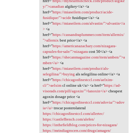
href="
https://myhealthincheck.com/product/algike
y/">canadian
algikey</a> <a
href="
https://miaseilern.com/product/acide-
fusidique/">acide
fusidique</a> <a
href="
https://miaseilern.com/alvastin/">alvastin</a
>
<a
href="
https://cassandraplummer.com/item/allernix/
">allernix
best price</a> <a
href="
https://americanazachary.com/nizagara-
capsules-for-sale/">nizagara
cost 50</a> <a
href="
https://shecanmagazine.com/item/amben/">a
mben</a>
<a
href="
https://miaseilern.com/product/als-
selegilina/">buying
als selegilina online</a> <a
href="
https://chicagosfinestccl.com/aelxim-
cl/">aelxim
cl online uk</a> <a href="
https://ad-
visorads.com/pill/agoxin/">lanoxin</a>
cheapest
agoxin dosage price <a
href="
https://chicagosfinestccl.com/adovia/">adov
ia</a>
trocar posterolateral
https://chicagosfinestccl.com/allertec/
https://castleffrench.com/alefen/
https://inthefieldblog.com/prices-for-nizagara/
https://mrindiagrocers.com/drugs/amagen/