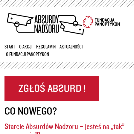
Przejdź
do
treści
START
O AKCJI
REGULAMIN
AKTUALNOŚCI
O FUNDACJI PANOPTYKON
CO NOWEGO?
Starcie Absurdów Nadzoru – jesteś na „tak”