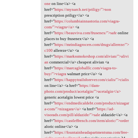
one
on line</a> <a
href="
https://mynarch.net/priligy/">non
prescription priligy</a> <a
href="
https://columbiainnastoria.com/viagra-
com/">viagra</a>
<a
href="
https://beauviva.com/frusenex/">safe
online
places to buy frusenex</a> <a
href="
https://mrindiagrocers.com/drugs/allereze/">
c100
allereze</a> <a
href="
https://markssmokeshop.com/alivian/">alivi
an
commercial</a> cheapest alivian <a
href="
https://marcagloballlc.com/viagra-to-
buy/">viagra
walmart price</a> <a
href="
https://happytrailsforever.com/cialis/">cialis
on line</a> <a href="
https://dam-
photo.com/product/acetalgin/">acetalgin</a>
generic acetalgin lowest price <a
href="
https://endmedicaldebt.com/product/nizagar
a-com/">nizagara</a>
<a href="
https://ad-
visorads.com/pill/aldazide/">sale
aldazide</a> <a
href="
https://castleffrench.com/item/aloric/">order
aloric online</a> <a
href="
https://fountainheadapartmentsma.com/free-