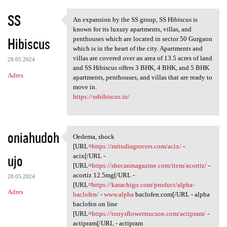
SS
An expansion by the SS group, SS Hibiscus is
An expansion by the SS group,
known for its luxury apartments, villas, and
Hibiscus
penthouses which are located in sector 50 Gurgaon
which is in the heart of the city. Apartments and
villas are covered over an area of 13.5 acres of land
28.05.2024
and SS Hibiscus offers 3 BHK, 4 BHK, and 5 BHK
Adres
apartments, penthouses, and villas that are ready to
move in.
https://sshibiscus.in/
oniahudoh
Oedema, shock
Oedema, shock [URL=https:/
[URL=
https://mrindiagrocers.com/acix/
-
ujo
acix[/URL -
[URL=
https://shecanmagazine.com/item/acortiz/
-
acortiz 12.5mg[/URL -
28.05.2024
[URL=
https://karachigo.com/product/alpha-
Adres
baclofen/
-
www.alpha
baclofen.com[/URL - alpha
baclofen on line
[URL=
https://tonysflowerstucson.com/actipram/
-
actipram[/URL - actipram