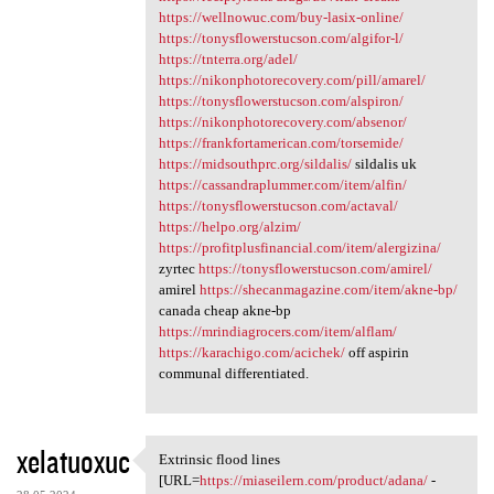
https://wellnowuc.com/buy-lasix-online/
https://tonysflowerstucson.com/algifor-l/
https://tnterra.org/adel/
https://nikonphotorecovery.com/pill/amarel/
https://tonysflowerstucson.com/alspiron/
https://nikonphotorecovery.com/absenor/
https://frankfortamerican.com/torsemide/
https://midsouthprc.org/sildalis/
sildalis uk
https://cassandraplummer.com/item/alfin/
https://tonysflowerstucson.com/actaval/
https://helpo.org/alzim/
https://profitplusfinancial.com/item/alergizina/
zyrtec
https://tonysflowerstucson.com/amirel/
amirel
https://shecanmagazine.com/item/akne-bp/
canada cheap akne-bp
https://mrindiagrocers.com/item/alflam/
https://karachigo.com/acichek/
off aspirin
communal differentiated.
xelatuoxuc
Extrinsic flood lines
Extrinsic flood lines [URL
[URL=
https://miaseilern.com/product/adana/
-