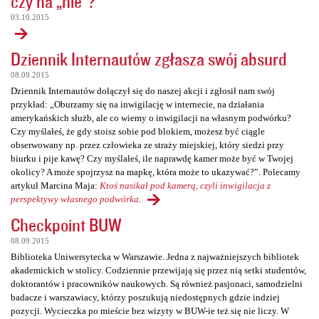
czy na „nie”?
03.10.2015
Dziennik Internautów zgłasza swój absurd
08.09.2015
Dziennik Internautów dołączył się do naszej akcji i zgłosił nam swój
przykład: „Oburzamy się na inwigilację w internecie, na działania
amerykańskich służb, ale co wiemy o inwigilacji na własnym podwórku?
Czy myślałeś, że gdy stoisz sobie pod blokiem, możesz być ciągle
obserwowany np. przez człowieka ze straży miejskiej, który siedzi przy
biurku i pije kawę? Czy myślałeś, ile naprawdę kamer może być w Twojej
okolicy? A może spojrzysz na mapkę, która może to ukazywać?”. Polecamy
artykuł Marcina Maja:
Ktoś nasikał pod kamerą, czyli inwigilacja z
perspektywy własnego podwórka
.
Checkpoint BUW
08.09.2015
Biblioteka Uniwersytecka w Warszawie. Jedna z najważniejszych bibliotek
akademickich w stolicy. Codziennie przewijają się przez nią setki studentów,
doktorantów i pracowników naukowych. Są również pasjonaci, samodzielni
badacze i warszawiacy, którzy poszukują niedostępnych gdzie indziej
pozycji. Wycieczka po mieście bez wizyty w BUW-ie też się nie liczy. W