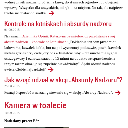
wolnej chwili można tu pójść na kawę, do słynnych ogrodów lub obejrzeć
wystawę. Wszystko dla wszystkich, od ręki i na miejscu. No tak, ale najpierw
trzeba się dostać do środka.
Kontrole na lotniskach i absurdy nadzoru
01.09.2015
Na łamach
Dziennika Opinii, Katarzyna Szymielewicz przedstawia swój
absurd nadzoru – kontrole na lotniskach
: „Dokładnie ten sam przedmiot –
ładowarka, kawałek kabla, but na podwyższonej podeszwie, pasek, kawałek
metalu gdzieś przy ciele, czy coś w kształcie tuby – raz uruchamia sygnał
ostrzegawczy i oznacza stracone 15 minut na dodatkowe sprawdzenie, a
innym razem okazuje się zupełnie niewidzialny”. A jaki absurd nadzoru
uwiera Ciebie najbardziej?
Jak wziąć udział w akcji „Absurdy Nadzoru"?
25.08.2015
Poznaj 5 sposobów na zaangażowanie się w akcję „Absurdy Nadzoru".
Kamera w toalecie
10.09.2015
Nadesłany przez:
F.Sz