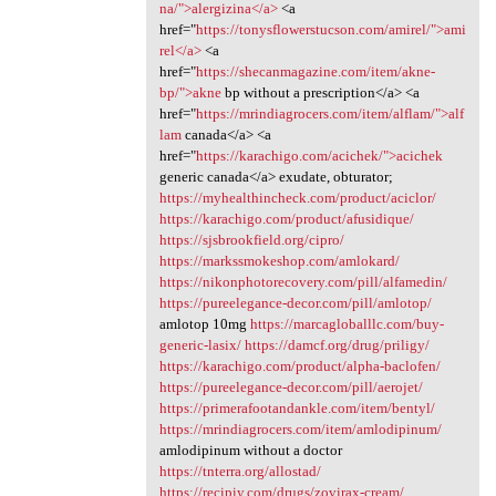
na/">alergizina</a>
<a
href="
https://tonysflowerstucson.com/amirel/">ami
rel</a>
<a
href="
https://shecanmagazine.com/item/akne-
bp/">akne
bp without a prescription</a> <a
href="
https://mrindiagrocers.com/item/alflam/">alf
lam
canada</a> <a
href="
https://karachigo.com/acichek/">acichek
generic canada</a> exudate, obturator;
https://myhealthincheck.com/product/aciclor/
https://karachigo.com/product/afusidique/
https://sjsbrookfield.org/cipro/
https://markssmokeshop.com/amlokard/
https://nikonphotorecovery.com/pill/alfamedin/
https://pureelegance-decor.com/pill/amlotop/
amlotop 10mg
https://marcagloballlc.com/buy-
generic-lasix/
https://damcf.org/drug/priligy/
https://karachigo.com/product/alpha-baclofen/
https://pureelegance-decor.com/pill/aerojet/
https://primerafootandankle.com/item/bentyl/
https://mrindiagrocers.com/item/amlodipinum/
amlodipinum without a doctor
https://tnterra.org/allostad/
https://recipiy.com/drugs/zovirax-cream/