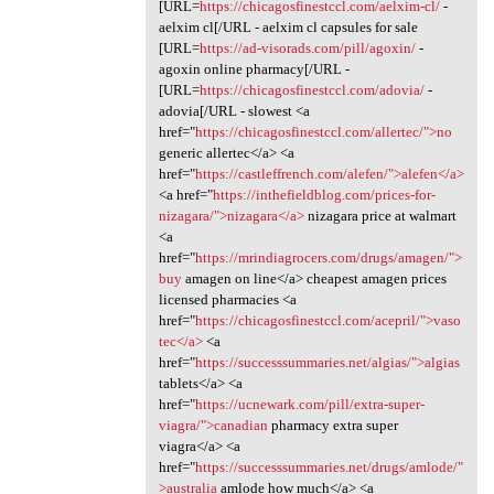
[URL=
https://chicagosfinestccl.com/aelxim-cl/
-
aelxim cl[/URL - aelxim cl capsules for sale
[URL=
https://ad-visorads.com/pill/agoxin/
-
agoxin online pharmacy[/URL -
[URL=
https://chicagosfinestccl.com/adovia/
-
adovia[/URL - slowest <a
href="
https://chicagosfinestccl.com/allertec/">no
generic allertec</a> <a
href="
https://castleffrench.com/alefen/">alefen</a>
<a href="
https://inthefieldblog.com/prices-for-
nizagara/">nizagara</a>
nizagara price at walmart
<a
href="
https://mrindiagrocers.com/drugs/amagen/">
buy
amagen on line</a> cheapest amagen prices
licensed pharmacies <a
href="
https://chicagosfinestccl.com/acepril/">vaso
tec</a>
<a
href="
https://successsummaries.net/algias/">algias
tablets</a> <a
href="
https://ucnewark.com/pill/extra-super-
viagra/">canadian
pharmacy extra super
viagra</a> <a
href="
https://successsummaries.net/drugs/amlode/"
>australia
amlode how much</a> <a