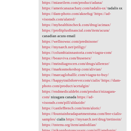
https://miaseilern.com/product/adana/
https://americanazachary.com/tadalis-sx/
tadalis sx
https://dam-photo.com/aknefug/
https://ad-
visorads.com/alatrol/
https://myhealthincheck.com/drug/acimax/
https://profitplusfinancial.com/item/acura/
canadian acura email
https://wellnowuc.com/prednisone/
https://mynarch.net/priligy/
https://columbiainnastoria.com/viagra-com/
https://beauviva.com/frusenex/
https://mrindiagrocers.com/drugs/allereze/
https://markssmokeshop.com/alivian/
https://marcagloballlc.com/viagra-to-buy/
https://happytrailsforever.com/cialis/
https://dam-
photo.com/product/acetalgin/
https://endmedicaldebt.com/product/nizagara-
com/
nizagara canada
https://ad-
visorads.com/pill/aldazide/
https://castleffrench.com/item/aloric/
https://fountainheadapartmentsma.com/free-cialis-
samples/
cialis
https://mynarch.net/drug/tretinoin/
https://tnterra.org/item/amlodilan/
https://nikonphotorecovery.com/pill/amdopin/