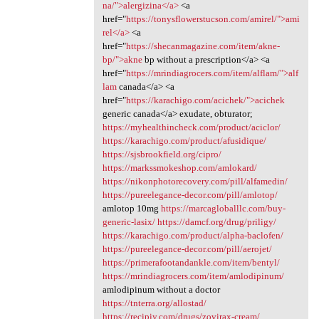
na/">alergizina</a>
<a
href="
https://tonysflowerstucson.com/amirel/">ami
rel</a>
<a
href="
https://shecanmagazine.com/item/akne-
bp/">akne
bp without a prescription</a> <a
href="
https://mrindiagrocers.com/item/alflam/">alf
lam
canada</a> <a
href="
https://karachigo.com/acichek/">acichek
generic canada</a> exudate, obturator;
https://myhealthincheck.com/product/aciclor/
https://karachigo.com/product/afusidique/
https://sjsbrookfield.org/cipro/
https://markssmokeshop.com/amlokard/
https://nikonphotorecovery.com/pill/alfamedin/
https://pureelegance-decor.com/pill/amlotop/
amlotop 10mg
https://marcagloballlc.com/buy-
generic-lasix/
https://damcf.org/drug/priligy/
https://karachigo.com/product/alpha-baclofen/
https://pureelegance-decor.com/pill/aerojet/
https://primerafootandankle.com/item/bentyl/
https://mrindiagrocers.com/item/amlodipinum/
amlodipinum without a doctor
https://tnterra.org/allostad/
https://recipiy.com/drugs/zovirax-cream/