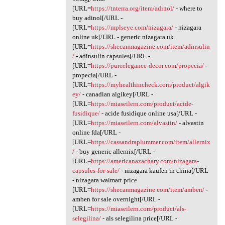
[URL=
https://tnterra.org/item/adinol/
- where to
buy adinol[/URL -
[URL=
https://mplseye.com/nizagara/
- nizagara
online uk[/URL - generic nizagara uk
[URL=
https://shecanmagazine.com/item/adinsulin
/
- adinsulin capsules[/URL -
[URL=
https://pureelegance-decor.com/propecia/
-
propecia[/URL -
[URL=
https://myhealthincheck.com/product/algik
ey/
- canadian algikey[/URL -
[URL=
https://miaseilern.com/product/acide-
fusidique/
- acide fusidique online usa[/URL -
[URL=
https://miaseilern.com/alvastin/
- alvastin
online fda[/URL -
[URL=
https://cassandraplummer.com/item/allernix
/
- buy generic allernix[/URL -
[URL=
https://americanazachary.com/nizagara-
capsules-for-sale/
- nizagara kaufen in china[/URL
- nizagara walmart price
[URL=
https://shecanmagazine.com/item/amben/
-
amben for sale overnight[/URL -
[URL=
https://miaseilern.com/product/als-
selegilina/
- als selegilina price[/URL -