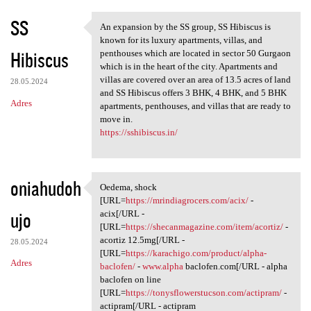
SS
An expansion by the SS group, SS Hibiscus is
An expansion by the SS group,
known for its luxury apartments, villas, and
Hibiscus
penthouses which are located in sector 50 Gurgaon
which is in the heart of the city. Apartments and
villas are covered over an area of 13.5 acres of land
28.05.2024
and SS Hibiscus offers 3 BHK, 4 BHK, and 5 BHK
Adres
apartments, penthouses, and villas that are ready to
move in.
https://sshibiscus.in/
oniahudoh
Oedema, shock
Oedema, shock [URL=https:/
[URL=
https://mrindiagrocers.com/acix/
-
ujo
acix[/URL -
[URL=
https://shecanmagazine.com/item/acortiz/
-
acortiz 12.5mg[/URL -
28.05.2024
[URL=
https://karachigo.com/product/alpha-
Adres
baclofen/
-
www.alpha
baclofen.com[/URL - alpha
baclofen on line
[URL=
https://tonysflowerstucson.com/actipram/
-
actipram[/URL - actipram