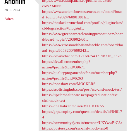
Anonim
https://www.edudip.market/profile/mockers-
https://www.edudip.market
o
co/5234066
28.05.2024
m
https://www.ancientforestessences.com/board/boar
d_topic/349324/6090180.h...
Adres
e
https://theslackersmethod.com/profile/pluginclass/
n
cbblogs?action=blogs&f...
https://www.greencarpetcleaningprescott.com/boar
t
d/board_topic/7203902/60...
a
https://www.crossroadsbaitandtackle.com/board/bo
ard_topic/9053260/609242...
r
https://cowrychat.com/1716875437158716_3576
z
https://ekvall.co/member.php?
action=profile&uid=39671
e
https://qualityprogamer.de/forum/member.php?
action=profile&uid=6263
https://tonesbox.com/MOCKERS
https://seolistinghub.com/post/ssc-chsl-mock-test/
https://tipsforhealthcare.net/page/education/ssc-
chsl-mock-test
https://qna.habr.com/user/MOCKERSS
https://grpz.copiny.com/question/details/id/84017
4
https://community.fyers.in/member/UKYwwBtC8a
https://posteezy.com/ssc-chsl-mock-test-0