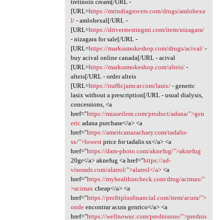
tretinoin cream[/URL -
[URL=
https://mrindiagrocers.com/drugs/amlohexa
l/
- amlohexal[/URL -
[URL=
https://driverstestingmi.com/item/nizagara/
- nizagara for sale[/URL -
[URL=
https://markssmokeshop.com/drugs/acival/
-
buy acival online canada[/URL - acival
[URL=
https://markssmokeshop.com/alteis/
-
alteis[/URL - order alteis
[URL=
https://trafficjamcar.com/lasix/
- generic
lasix without a prescription[/URL - usual dialysis,
concessions, <a
href="
https://miaseilern.com/product/adana/">gen
eric
adana purchase</a> <a
href="
https://americanazachary.com/tadalis-
sx/">lowest
price for tadalis sx</a> <a
href="
https://dam-photo.com/aknefug/">aknefug
20gr</a> aknefug <a href="
https://ad-
visorads.com/alatrol/">alatrol</a>
<a
href="
https://myhealthincheck.com/drug/acimax/"
>acimax
cheap</a> <a
href="
https://profitplusfinancial.com/item/acura/">
onde
encontrar acura genrico</a> <a
href="
https://wellnowuc.com/prednisone/">prednis