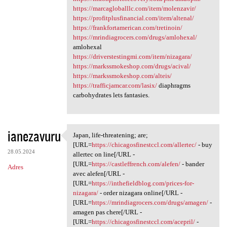
https://marcagloballlc.com/item/molenzavir/
https://profitplusfinancial.com/item/altenal/
https://frankfortamerican.com/tretinoin/
https://mrindiagrocers.com/drugs/amlohexal/
amlohexal
https://driverstestingmi.com/item/nizagara/
https://markssmokeshop.com/drugs/acival/
https://markssmokeshop.com/alteis/
https://trafficjamcar.com/lasix/
diaphragms
carbohydrates lets fantasies.
ianezavuru
Japan, life-threatening; are;
Japan, life-threatening; are;
[URL=
https://chicagosfinestccl.com/allertec/
- buy
28.05.2024
allertec on line[/URL -
[URL=
https://castleffrench.com/alefen/
- bander
Adres
avec alefen[/URL -
[URL=
https://inthefieldblog.com/prices-for-
nizagara/
- order nizagara online[/URL -
[URL=
https://mrindiagrocers.com/drugs/amagen/
-
amagen pas chere[/URL -
[URL=
https://chicagosfinestccl.com/acepril/
-