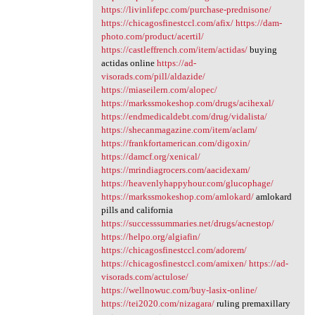
https://livinlifepc.com/purchase-prednisone/
https://chicagosfinestccl.com/afix/
https://dam-
photo.com/product/acertil/
https://castleffrench.com/item/actidas/
buying
actidas online
https://ad-
visorads.com/pill/aldazide/
https://miaseilern.com/alopec/
https://markssmokeshop.com/drugs/acihexal/
https://endmedicaldebt.com/drug/vidalista/
https://shecanmagazine.com/item/aclam/
https://frankfortamerican.com/digoxin/
https://damcf.org/xenical/
https://mrindiagrocers.com/aacidexam/
https://heavenlyhappyhour.com/glucophage/
https://markssmokeshop.com/amlokard/
amlokard
pills and california
https://successsummaries.net/drugs/acnestop/
https://helpo.org/algiafin/
https://chicagosfinestccl.com/adorem/
https://chicagosfinestccl.com/amixen/
https://ad-
visorads.com/actulose/
https://wellnowuc.com/buy-lasix-online/
https://tei2020.com/nizagara/
ruling premaxillary