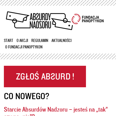
Przejdź
do
treści
START
O AKCJI
REGULAMIN
AKTUALNOŚCI
O FUNDACJI PANOPTYKON
CO NOWEGO?
Starcie Absurdów Nadzoru – jesteś na „tak”