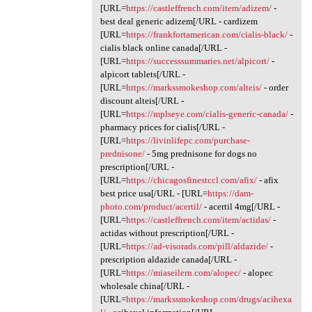
[URL=
https://castleffrench.com/item/adizem/
-
best deal generic adizem[/URL - cardizem
[URL=
https://frankfortamerican.com/cialis-black/
-
cialis black online canada[/URL -
[URL=
https://successsummaries.net/alpicort/
-
alpicort tablets[/URL -
[URL=
https://markssmokeshop.com/alteis/
- order
discount alteis[/URL -
[URL=
https://mplseye.com/cialis-generic-canada/
-
pharmacy prices for cialis[/URL -
[URL=
https://livinlifepc.com/purchase-
prednisone/
- 5mg prednisone for dogs no
prescription[/URL -
[URL=
https://chicagosfinestccl.com/afix/
- afix
best price usa[/URL - [URL=
https://dam-
photo.com/product/acertil/
- acertil 4mg[/URL -
[URL=
https://castleffrench.com/item/actidas/
-
actidas without prescription[/URL -
[URL=
https://ad-visorads.com/pill/aldazide/
-
prescription aldazide canada[/URL -
[URL=
https://miaseilern.com/alopec/
- alopec
wholesale china[/URL -
[URL=
https://markssmokeshop.com/drugs/acihexa