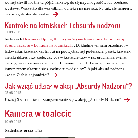
wolnej chwili można tu pójść na kawę, do słynnych ogrodów lub obejrzeć
wystawę. Wszystko dla wszystkich, od ręki i na miejscu. No tak, ale najpierw
trzeba się dostać do środka.
Kontrole na lotniskach i absurdy nadzoru
01.09.2015
Na łamach
Dziennika Opinii, Katarzyna Szymielewicz przedstawia swój
absurd nadzoru – kontrole na lotniskach
: „Dokładnie ten sam przedmiot –
ładowarka, kawałek kabla, but na podwyższonej podeszwie, pasek, kawałek
metalu gdzieś przy ciele, czy coś w kształcie tuby – raz uruchamia sygnał
ostrzegawczy i oznacza stracone 15 minut na dodatkowe sprawdzenie, a
innym razem okazuje się zupełnie niewidzialny”. A jaki absurd nadzoru
uwiera Ciebie najbardziej?
Jak wziąć udział w akcji „Absurdy Nadzoru"?
25.08.2015
Poznaj 5 sposobów na zaangażowanie się w akcję „Absurdy Nadzoru".
Kamera w toalecie
10.09.2015
Nadesłany przez:
F.Sz