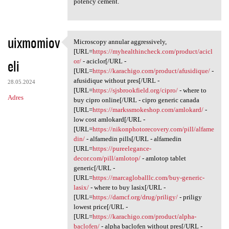
potency cement.
uixmomiov
Microscopy annular aggressively,
Microscopy annular
[URL=
https://myhealthincheck.com/product/acicl
eli
or/
- aciclor[/URL -
[URL=
https://karachigo.com/product/afusidique/
-
afusidique without pres[/URL -
28.05.2024
[URL=
https://sjsbrookfield.org/cipro/
- where to
Adres
buy cipro online[/URL - cipro generic canada
[URL=
https://markssmokeshop.com/amlokard/
-
low cost amlokard[/URL -
[URL=
https://nikonphotorecovery.com/pill/alfame
din/
- alfamedin pills[/URL - alfamedin
[URL=
https://pureelegance-
decor.com/pill/amlotop/
- amlotop tablet
generic[/URL -
[URL=
https://marcagloballlc.com/buy-generic-
lasix/
- where to buy lasix[/URL -
[URL=
https://damcf.org/drug/priligy/
- priligy
lowest price[/URL -
[URL=
https://karachigo.com/product/alpha-
baclofen/
- alpha baclofen without pres[/URL -