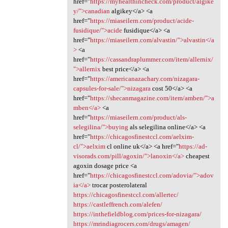
href="
https://myhealthincheck.com/product/algike
y/">canadian
algikey</a> <a
href="
https://miaseilern.com/product/acide-
fusidique/">acide
fusidique</a> <a
href="
https://miaseilern.com/alvastin/">alvastin</a
>
<a
href="
https://cassandraplummer.com/item/allernix/
">allernix
best price</a> <a
href="
https://americanazachary.com/nizagara-
capsules-for-sale/">nizagara
cost 50</a> <a
href="
https://shecanmagazine.com/item/amben/">a
mben</a>
<a
href="
https://miaseilern.com/product/als-
selegilina/">buying
als selegilina online</a> <a
href="
https://chicagosfinestccl.com/aelxim-
cl/">aelxim
cl online uk</a> <a href="
https://ad-
visorads.com/pill/agoxin/">lanoxin</a>
cheapest
agoxin dosage price <a
href="
https://chicagosfinestccl.com/adovia/">adov
ia</a>
trocar posterolateral
https://chicagosfinestccl.com/allertec/
https://castleffrench.com/alefen/
https://inthefieldblog.com/prices-for-nizagara/
https://mrindiagrocers.com/drugs/amagen/