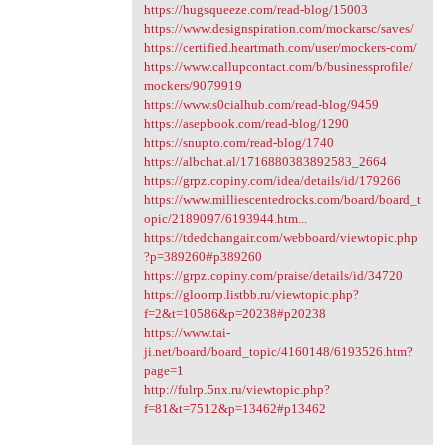
https://hugsqueeze.com/read-blog/15003
https://www.designspiration.com/mockarsc/saves/
https://certified.heartmath.com/user/mockers-com/
https://www.callupcontact.com/b/businessprofile/
mockers/9079919
https://www.s0cialhub.com/read-blog/9459
https://asepbook.com/read-blog/1290
https://snupto.com/read-blog/1740
https://albchat.al/1716880383892583_2664
https://grpz.copiny.com/idea/details/id/179266
https://www.milliescentedrocks.com/board/board_t
opic/2189097/6193944.htm...
https://tdedchangair.com/webboard/viewtopic.php
?p=389260#p389260
https://grpz.copiny.com/praise/details/id/34720
https://gloorrp.listbb.ru/viewtopic.php?
f=2&t=10586&p=20238#p20238
https://www.tai-
ji.net/board/board_topic/4160148/6193526.htm?
page=1
http://fulrp.5nx.ru/viewtopic.php?
f=81&t=7512&p=13462#p13462