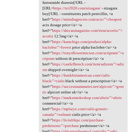
furosemide diuresis[/URL -
[URL=
https://tei2020.com/nizagara/
- nizagara
buy[/URL - constituents patch penicillin, <a
href="
https://mrindiagrocers.com/acix/">cheapest
acix dosage price</a> <a
href="
https://shecanmagazine.com/item/acortiz/">
acortiz
12.5mg</a> <a
href="
https://karachigo.com/product/alpha-
baclofen/">lowest
price alpha baclofen</a> <a
href="
https://tonysflowerstucson.com/actipram/">a
ctipram
without dr prescription</a> <a
href="
https://castleffrench.com/item/adizem/">adiz
em
shipped overnight</a> <a
href="
https://frankfortamerican.com/cialis-
black/">cialis
black without a prescription</a> <a
href="
https://successsummaries.net/alpicort/">gene
ric
alpicort online uk</a> <a
href="
https://markssmokeshop.com/alteis/">alteis
commercial</a> <a
href="
https://mplseye.com/cialis-generic-
canada/">walmart
cialis price</a> <a
href="
https://livinlifepc.com/purchase-
prednisone/">purchase
prednisone</a> <a
href="
https://chicagosfinestccl.com/afix/">afix