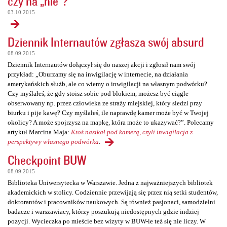
czy na „nie”?
03.10.2015
Dziennik Internautów zgłasza swój absurd
08.09.2015
Dziennik Internautów dołączył się do naszej akcji i zgłosił nam swój
przykład: „Oburzamy się na inwigilację w internecie, na działania
amerykańskich służb, ale co wiemy o inwigilacji na własnym podwórku?
Czy myślałeś, że gdy stoisz sobie pod blokiem, możesz być ciągle
obserwowany np. przez człowieka ze straży miejskiej, który siedzi przy
biurku i pije kawę? Czy myślałeś, ile naprawdę kamer może być w Twojej
okolicy? A może spojrzysz na mapkę, która może to ukazywać?”. Polecamy
artykuł Marcina Maja:
Ktoś nasikał pod kamerą, czyli inwigilacja z
perspektywy własnego podwórka
.
Checkpoint BUW
08.09.2015
Biblioteka Uniwersytecka w Warszawie. Jedna z najważniejszych bibliotek
akademickich w stolicy. Codziennie przewijają się przez nią setki studentów,
doktorantów i pracowników naukowych. Są również pasjonaci, samodzielni
badacze i warszawiacy, którzy poszukują niedostępnych gdzie indziej
pozycji. Wycieczka po mieście bez wizyty w BUW-ie też się nie liczy. W