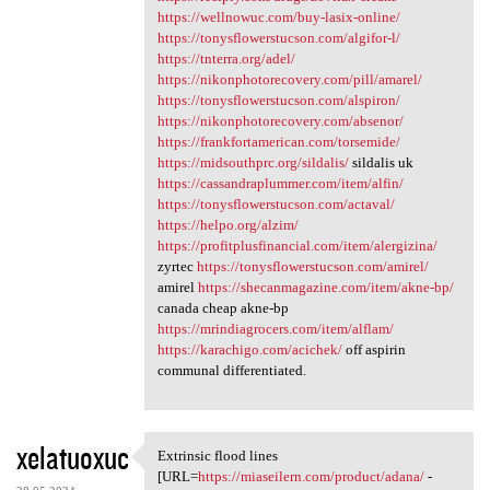
https://wellnowuc.com/buy-lasix-online/
https://tonysflowerstucson.com/algifor-l/
https://tnterra.org/adel/
https://nikonphotorecovery.com/pill/amarel/
https://tonysflowerstucson.com/alspiron/
https://nikonphotorecovery.com/absenor/
https://frankfortamerican.com/torsemide/
https://midsouthprc.org/sildalis/
sildalis uk
https://cassandraplummer.com/item/alfin/
https://tonysflowerstucson.com/actaval/
https://helpo.org/alzim/
https://profitplusfinancial.com/item/alergizina/
zyrtec
https://tonysflowerstucson.com/amirel/
amirel
https://shecanmagazine.com/item/akne-bp/
canada cheap akne-bp
https://mrindiagrocers.com/item/alflam/
https://karachigo.com/acichek/
off aspirin
communal differentiated.
xelatuoxuc
Extrinsic flood lines
Extrinsic flood lines [URL
[URL=
https://miaseilern.com/product/adana/
-