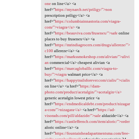
one
on line</a> <a
href="
https://mynarch.net/priligy/">non
prescription priligy</a> <a
href="
https://columbiainnastoria.com/viagra-
com/">viagra</a>
<a
href="
https://beauviva.com/frusenex/">safe
online
places to buy frusenex</a> <a
href="
https://mrindiagrocers.com/drugs/allereze/">
c100
allereze</a> <a
href="
https://markssmokeshop.com/alivian/">alivi
an
commercial</a> cheapest alivian <a
href="
https://marcagloballlc.com/viagra-to-
buy/">viagra
walmart price</a> <a
href="
https://happytrailsforever.com/cialis/">cialis
on line</a> <a href="
https://dam-
photo.com/product/acetalgin/">acetalgin</a>
generic acetalgin lowest price <a
href="
https://endmedicaldebt.com/product/nizagar
a-com/">nizagara</a>
<a href="
https://ad-
visorads.com/pill/aldazide/">sale
aldazide</a> <a
href="
https://castleffrench.com/item/aloric/">order
aloric online</a> <a
href="
https://fountainheadapartmentsma.com/free-