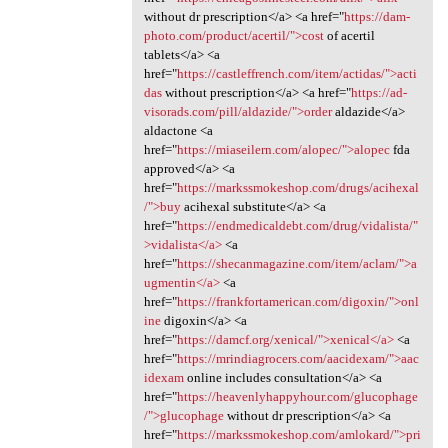
without dr prescription</a> <a href="
https://dam-
photo.com/product/acertil/">cost
of acertil
tablets</a> <a
href="
https://castleffrench.com/item/actidas/">acti
das
without prescription</a> <a href="
https://ad-
visorads.com/pill/aldazide/">order
aldazide</a>
aldactone <a
href="
https://miaseilern.com/alopec/">alopec
fda
approved</a> <a
href="
https://markssmokeshop.com/drugs/acihexal
/">buy
acihexal substitute</a> <a
href="
https://endmedicaldebt.com/drug/vidalista/"
>vidalista</a>
<a
href="
https://shecanmagazine.com/item/aclam/">a
ugmentin</a>
<a
href="
https://frankfortamerican.com/digoxin/">onl
ine
digoxin</a> <a
href="
https://damcf.org/xenical/">xenical</a>
<a
href="
https://mrindiagrocers.com/aacidexam/">aac
idexam
online includes consultation</a> <a
href="
https://heavenlyhappyhour.com/glucophage
/">glucophage
without dr prescription</a> <a
href="
https://markssmokeshop.com/amlokard/">pri