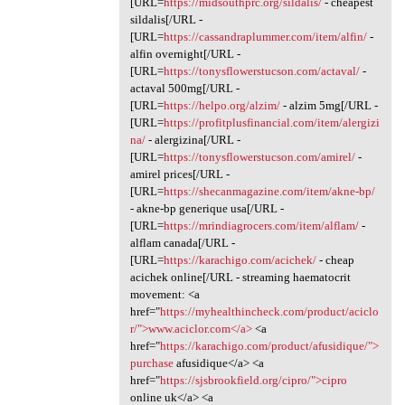
[URL=
https://midsouthprc.org/sildalis/
- cheapest
sildalis[/URL -
[URL=
https://cassandraplummer.com/item/alfin/
-
alfin overnight[/URL -
[URL=
https://tonysflowerstucson.com/actaval/
-
actaval 500mg[/URL -
[URL=
https://helpo.org/alzim/
- alzim 5mg[/URL -
[URL=
https://profitplusfinancial.com/item/alergizi
na/
- alergizina[/URL -
[URL=
https://tonysflowerstucson.com/amirel/
-
amirel prices[/URL -
[URL=
https://shecanmagazine.com/item/akne-bp/
- akne-bp generique usa[/URL -
[URL=
https://mrindiagrocers.com/item/alflam/
-
alflam canada[/URL -
[URL=
https://karachigo.com/acichek/
- cheap
acichek online[/URL - streaming haematocrit
movement: <a
href="
https://myhealthincheck.com/product/aciclo
r/">www.aciclor.com</a>
<a
href="
https://karachigo.com/product/afusidique/">
purchase
afusidique</a> <a
href="
https://sjsbrookfield.org/cipro/">cipro
online uk</a> <a