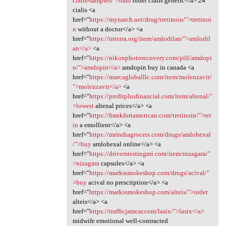
cialis-samples/">mail
order cialis generic</a> 24
cialis <a
href="
https://mynarch.net/drug/tretinoin/">tretinoi
n
without a doctor</a> <a
href="
https://tnterra.org/item/amlodilan/">amlodil
an</a>
<a
href="
https://nikonphotorecovery.com/pill/amdopi
n/">amdopin</a>
amdopin buy in canada <a
href="
https://marcagloballlc.com/item/molenzavir/
">molenzavir</a>
<a
href="
https://profitplusfinancial.com/item/altenal/"
>lowest
altenal prices</a> <a
href="
https://frankfortamerican.com/tretinoin/">ret
in
a emollient</a> <a
href="
https://mrindiagrocers.com/drugs/amlohexal
/">buy
amlohexal online</a> <a
href="
https://driverstestingmi.com/item/nizagara/"
>nizagara
capsules</a> <a
href="
https://markssmokeshop.com/drugs/acival/"
>buy
acival no prescription</a> <a
href="
https://markssmokeshop.com/alteis/">order
alteis</a> <a
href="
https://trafficjamcar.com/lasix/">lasix</a>
midwife emotional well-contracted