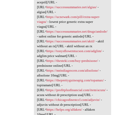
acepril[/URL -
[URL=
https://successsummaries.net/algias/
-
algias[/URL -
[URL=
https://ucnewark.com/pill/extra-super-
viagra/
- lowest price generic extra super
viagra[/URL -
[URL=
https://successsummaries.net/drugs/amlode/
- safest online for generic amlode[/URL -
[URL=
https://successsummaries.net/aktil/
- aktil
without an rx[/URL - aktil without an rx
[URL=
https://tonysflowerstucson.com/adglim/
-
adglim price walmart[/URL -
[URL=
https://thesteki.com/buy-prednisone/
-
prednisone online[/URL -
[URL=
https://mrindiagrocers.com/afisolone/
-
afisolone 10mg[/URL -
[URL=
https://theprettyguineapig.com/topamax/
-
topiramate[/URL -
[URL=
https://profitplusfinancial.com/item/acura/
-
acura without dr prescription usa[/URL -
[URL=
https://chicagosfinestccl.com/adjuvin/
-
adjuvin without dr prescription[/URL -
[URL=
https://helpo.org/alfaken/
- alfaken
10mg[/URL -