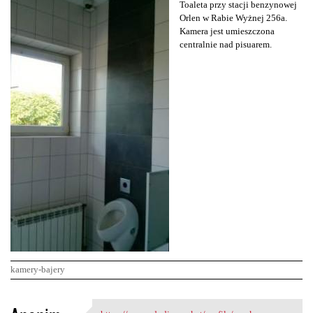
Toaleta przy stacji benzynowej
Orlen w Rabie Wyżnej 256a.
Kamera jest umieszczona
centralnie nad pisuarem.
kamery-bajery
K