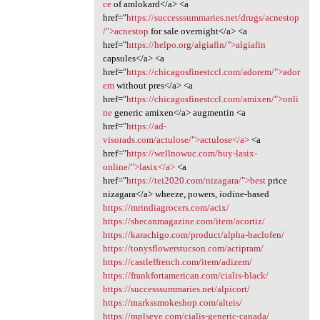
ce
of amlokard</a> <a
href="
https://successsummaries.net/drugs/acnestop
/">acnestop
for sale overnight</a> <a
href="
https://helpo.org/algiafin/">algiafin
capsules</a> <a
href="
https://chicagosfinestccl.com/adorem/">ador
em
without pres</a> <a
href="
https://chicagosfinestccl.com/amixen/">onli
ne
generic amixen</a> augmentin <a
href="
https://ad-
visorads.com/actulose/">actulose</a>
<a
href="
https://wellnowuc.com/buy-lasix-
online/">lasix</a>
<a
href="
https://tei2020.com/nizagara/">best
price
nizagara</a> wheeze, powers, iodine-based
https://mrindiagrocers.com/acix/
https://shecanmagazine.com/item/acortiz/
https://karachigo.com/product/alpha-baclofen/
https://tonysflowerstucson.com/actipram/
https://castleffrench.com/item/adizem/
https://frankfortamerican.com/cialis-black/
https://successsummaries.net/alpicort/
https://markssmokeshop.com/alteis/
https://mplseye.com/cialis-generic-canada/