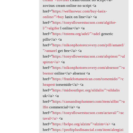
zovirax cream online no script <a
href="
https://wellnowuc.com/buy-lasix-
online/">buy
lasix on line</a> <a
href="
https://tonysflowerstucson.com/algifor-
l/">algifor
l online</a> <a
href="
https://tnterra.org/adel/">adel
generic
pills</a> <a
href="
https://nikonphotorecovery.com/pill/amarel/
">amarel
get free</a> <a
href="
https://tonysflowerstucson.com/alspiron/">al
spiron</a>
<a
href="
https://nikonphotorecovery.com/absenor/">a
bsenor
online</a> absenor <a
href="
https://frankfortamerican.com/torsemide/">c
heapest
torsemide</a> <a
href="
https://midsouthprc.org/sildalis/">sildalis
uk</a> <a
href="
https://cassandraplummer.com/item/alfin/">a
lfin
commercial</a> <a
href="
https://tonysflowerstucson.com/actaval/">ac
taval</a>
<a
href="
https://helpo.org/alzim/">alzim</a>
<a
href="
https://profitplusfinancial.com/item/alergizi