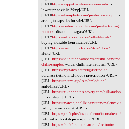
[URL=
https://happytrailsforever.com/cialis/
-
lowest price cialis 20mg[/URL -
[URL=
https://dam-photo.com/product/acetalgin/
-
acetalgin capsules for sale[/URL -
[URL=
https://endmedicaldebt.com/product/nizaga
ra-com/
- discount nizagara[/URL -
[URL=
https://ad-visorads.com/pill/aldazide/
-
buying aldazide from mexico[/URL -
[URL=
https://castleffrench.com/item/aloric/
-
aloric[/URL -
[URL=
https://fountainheadapartmentsma.com/free-
cialis-samples/
- order cialis international[/URL -
[URL=
https://mynarch.net/drug/tretinoin/
-
purchase tretinoin without a prescription[/URL -
[URL=
https://tnterra.org/item/amlodilan/
-
amlodilan[/URL -
[URL=
https://nikonphotorecovery.com/pill/amdop
in/
- amdopin[/URL -
[URL=
https://marcagloballlc.com/item/molenzavir
/
- buy molenzavir uk[/URL -
[URL=
https://profitplusfinancial.com/item/altenal/
- altenal without dr prescription[/URL -
[URL=
https://frankfortamerican.com/tretinoin/
-