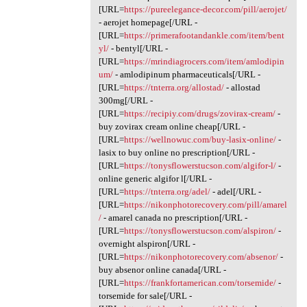
[URL=
https://pureelegance-decor.com/pill/aerojet/
- aerojet homepage[/URL -
[URL=
https://primerafootandankle.com/item/bent
yl/
- bentyl[/URL -
[URL=
https://mrindiagrocers.com/item/amlodipin
um/
- amlodipinum pharmaceuticals[/URL -
[URL=
https://tnterra.org/allostad/
- allostad
300mg[/URL -
[URL=
https://recipiy.com/drugs/zovirax-cream/
-
buy zovirax cream online cheap[/URL -
[URL=
https://wellnowuc.com/buy-lasix-online/
-
lasix to buy online no prescription[/URL -
[URL=
https://tonysflowerstucson.com/algifor-l/
-
online generic algifor l[/URL -
[URL=
https://tnterra.org/adel/
- adel[/URL -
[URL=
https://nikonphotorecovery.com/pill/amarel
/
- amarel canada no prescription[/URL -
[URL=
https://tonysflowerstucson.com/alspiron/
-
overnight alspiron[/URL -
[URL=
https://nikonphotorecovery.com/absenor/
-
buy absenor online canada[/URL -
[URL=
https://frankfortamerican.com/torsemide/
-
torsemide for sale[/URL -