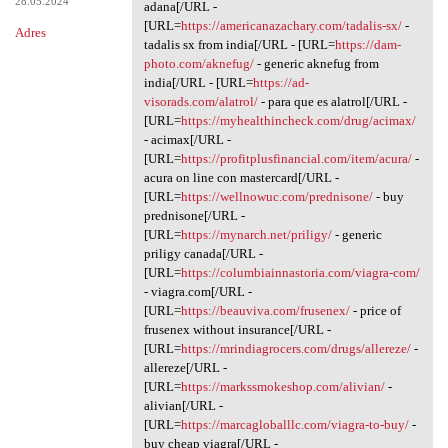
28.05.2024
adana[/URL -
[URL=
https://americanazachary.com/tadalis-sx/
-
Adres
tadalis sx from india[/URL - [URL=
https://dam-
photo.com/aknefug/
- generic aknefug from
india[/URL - [URL=
https://ad-
visorads.com/alatrol/
- para que es alatrol[/URL -
[URL=
https://myhealthincheck.com/drug/acimax/
- acimax[/URL -
[URL=
https://profitplusfinancial.com/item/acura/
-
acura on line con mastercard[/URL -
[URL=
https://wellnowuc.com/prednisone/
- buy
prednisone[/URL -
[URL=
https://mynarch.net/priligy/
- generic
priligy canada[/URL -
[URL=
https://columbiainnastoria.com/viagra-com/
- viagra.com[/URL -
[URL=
https://beauviva.com/frusenex/
- price of
frusenex without insurance[/URL -
[URL=
https://mrindiagrocers.com/drugs/allereze/
-
allereze[/URL -
[URL=
https://markssmokeshop.com/alivian/
-
alivian[/URL -
[URL=
https://marcagloballlc.com/viagra-to-buy/
-
buy cheap viagra[/URL -