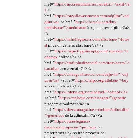
href="
https://successsummaries.net/aktil/">aktil</a
>
<a
href="
https://tonysflowerstucson.com/adglim/">ad
glim</a>
<a href="
https://thesteki.com/buy-
prednisone/">prednisone
5 mg no prescription</a>
<a
href="
https://mrindiagrocers.com/afisolone/">lowe
st
price on generic afisolone</a> <a
href="
https://theprettyguineapig.com/topamax/">t
opamax
online</a> <a
href="
https://profitplusfinancial.com/item/acura/">
canadian
acura email</a> <a
href="
https://chicagosfinestccl.com/adjuvin/">adj
uvin</a>
<a href="
https://helpo.org/alfaken/">buy
alfaken on line</a> <a
href="
https://tnterra.org/item/adinol/">adinol</a>
<a href="
https://mplseye.com/nizagara/">generic
nizagara at walmart</a> <a
href="
https://shecanmagazine.com/item/adinsulin/
">genericos
de la adinsulin</a> <a
href="
https://pureelegance-
decor.com/propecia/">propecia
no
prescription</a> on line propecia <a