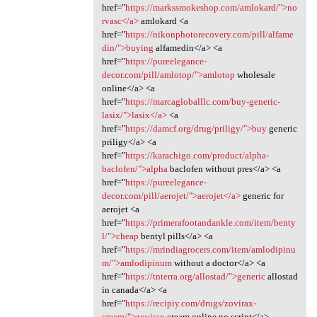
href="
https://markssmokeshop.com/amlokard/">no
rvasc</a>
amlokard <a
href="
https://nikonphotorecovery.com/pill/alfame
din/">buying
alfamedin</a> <a
href="
https://pureelegance-
decor.com/pill/amlotop/">amlotop
wholesale
online</a> <a
href="
https://marcagloballlc.com/buy-generic-
lasix/">lasix</a>
<a
href="
https://damcf.org/drug/priligy/">buy
generic
priligy</a> <a
href="
https://karachigo.com/product/alpha-
baclofen/">alpha
baclofen without pres</a> <a
href="
https://pureelegance-
decor.com/pill/aerojet/">aerojet</a>
generic for
aerojet <a
href="
https://primerafootandankle.com/item/benty
l/">cheap
bentyl pills</a> <a
href="
https://mrindiagrocers.com/item/amlodipinu
m/">amlodipinum
without a doctor</a> <a
href="
https://tnterra.org/allostad/">generic
allostad
in canada</a> <a
href="
https://recipiy.com/drugs/zovirax-
cream/">zovirax
cream online no script</a>