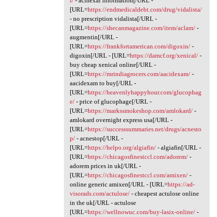
l/
- acihexal information[/URL -
[URL=
https://endmedicaldebt.com/drug/vidalista/
- no prescription vidalista[/URL -
[URL=
https://shecanmagazine.com/item/aclam/
-
augmentin[/URL -
[URL=
https://frankfortamerican.com/digoxin/
-
digoxin[/URL - [URL=
https://damcf.org/xenical/
-
buy cheap xenical online[/URL -
[URL=
https://mrindiagrocers.com/aacidexam/
-
aacidexam to buy[/URL -
[URL=
https://heavenlyhappyhour.com/glucophag
e/
- price of glucophage[/URL -
[URL=
https://markssmokeshop.com/amlokard/
-
amlokard overnight express usa[/URL -
[URL=
https://successsummaries.net/drugs/acnesto
p/
- acnestop[/URL -
[URL=
https://helpo.org/algiafin/
- algiafin[/URL -
[URL=
https://chicagosfinestccl.com/adorem/
-
adorem prices in uk[/URL -
[URL=
https://chicagosfinestccl.com/amixen/
-
online generic amixen[/URL - [URL=
https://ad-
visorads.com/actulose/
- cheapest actulose online
in the uk[/URL - actulose
[URL=
https://wellnowuc.com/buy-lasix-online/
-