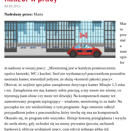
08.09.2015
Nadesłany przez:
Marta
Mar
ta
prze
słał
a
nam
opis
for
m nadzoru w swojej pracy: „Monitoring jest w każdym pomieszczeniu
oprócz łazienki, WC i kuchni. Szef nie wytłumaczył pracownikom powodów
montażu kamer, stwierdził jedynie, że służą »kontroli jakości pracy«.
Obiecał, że wejdzie specjalne zarządzenie dotyczące kamer. Minęło 1,5 roku
i nic. Zarządzenia nie ma, kamery sobie pracują, a my nawet nie wiemy, co
rejestrują (sam obraz czy może też dźwięk). Na komputerach mamy też
zamontowany program szpiegujący – wiadomo, monitoring to za mało. Na
początku nic nie wiedzieliśmy o tym programie. Jego istnienie odkrył
przypadkiem jeden z pracowników, który trochę się zna na komputerach.
Okazało się, że program robi wszystko: filtruje historię przeglądania i wysyła
do szefa alerty, gdy wchodzi się na strony prywatne (poczta, rachunek
bankowy), oblicza wydajność pracy, czas edycji jednego pliku itd.