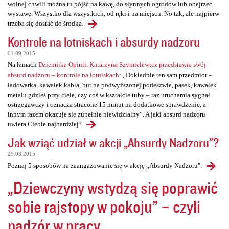
wolnej chwili można tu pójść na kawę, do słynnych ogrodów lub obejrzeć
wystawę. Wszystko dla wszystkich, od ręki i na miejscu. No tak, ale najpierw
trzeba się dostać do środka.
Kontrole na lotniskach i absurdy nadzoru
01.09.2015
Na łamach
Dziennika Opinii, Katarzyna Szymielewicz przedstawia swój
absurd nadzoru – kontrole na lotniskach
: „Dokładnie ten sam przedmiot –
ładowarka, kawałek kabla, but na podwyższonej podeszwie, pasek, kawałek
metalu gdzieś przy ciele, czy coś w kształcie tuby – raz uruchamia sygnał
ostrzegawczy i oznacza stracone 15 minut na dodatkowe sprawdzenie, a
innym razem okazuje się zupełnie niewidzialny”. A jaki absurd nadzoru
uwiera Ciebie najbardziej?
Jak wziąć udział w akcji „Absurdy Nadzoru"?
25.08.2015
Poznaj 5 sposobów na zaangażowanie się w akcję „Absurdy Nadzoru".
„Dziewczyny wstydzą się poprawić
sobie rajstopy w pokoju” – czyli
nadzór w pracy