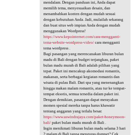
mendalam. Dengan panduan ini, Anda dapat
memilih tema, menyesuaikan desain, dan
menambahkan konten dengan mudah sesuai
dengan kebutuhan Anda. Jadi, mulailah sekarang
dan buat situs web impian Anda dengan mudah
menggunakan Wordpress!
https://www.kepointernet.com/cara-mengganti-
tema-website-wordpress-video/
cara mengganti
tema wordpress .
Bagi pasangan yang merencanakan liburan bulan
madu di Bali dengan budget terjangkau, paket
bulan madu murah di Bali adalah pilihan yang
tepat. Paket ini mencakup akomodasi romantis,
makanan, serta berbagai kegiatan romantis dan
wisata di pulau Bali. Dari spa yang menenangkan
hingga makan malam romantis, atau tur ke tempat-
tempat eksotis, semua tersedia dalam paket ini.
Dengan demikian, pasangan dapat merayakan
momen spesial mereka tanpa harus khawatir
tentang anggaran yang terlalu besar.
https://www.aswindrajaya.com/paket-honeymoon-
bali/
paket bulan madu murah di Bali .
Ingin menikmati liburan bulan madu selama 3 hari
2 malam di Bali tanpa menguras dompet? Cek