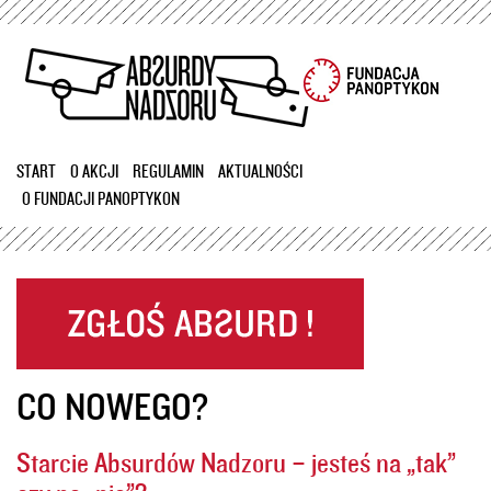
Przejdź
do
treści
START
O AKCJI
REGULAMIN
AKTUALNOŚCI
O FUNDACJI PANOPTYKON
CO NOWEGO?
Starcie Absurdów Nadzoru – jesteś na „tak”