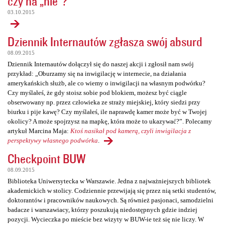
czy na „nie”?
03.10.2015
Dziennik Internautów zgłasza swój absurd
08.09.2015
Dziennik Internautów dołączył się do naszej akcji i zgłosił nam swój
przykład: „Oburzamy się na inwigilację w internecie, na działania
amerykańskich służb, ale co wiemy o inwigilacji na własnym podwórku?
Czy myślałeś, że gdy stoisz sobie pod blokiem, możesz być ciągle
obserwowany np. przez człowieka ze straży miejskiej, który siedzi przy
biurku i pije kawę? Czy myślałeś, ile naprawdę kamer może być w Twojej
okolicy? A może spojrzysz na mapkę, która może to ukazywać?”. Polecamy
artykuł Marcina Maja:
Ktoś nasikał pod kamerą, czyli inwigilacja z
perspektywy własnego podwórka
.
Checkpoint BUW
08.09.2015
Biblioteka Uniwersytecka w Warszawie. Jedna z najważniejszych bibliotek
akademickich w stolicy. Codziennie przewijają się przez nią setki studentów,
doktorantów i pracowników naukowych. Są również pasjonaci, samodzielni
badacze i warszawiacy, którzy poszukują niedostępnych gdzie indziej
pozycji. Wycieczka po mieście bez wizyty w BUW-ie też się nie liczy. W