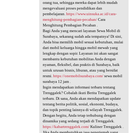
orang tua, sehingga mereka dapat lebih mudah
mengevaluasi proses pendidikan dan
pembelajaran.
https://www.uinsuka.ac.id/cara-
menghitung-pembagian-pecahan/
Cara
Menghitung Pembagian Pecahan .
Bagi Anda yang mencari layanan Sewa Mobil di
Surabaya, sekarang sudah ada tempatnya! Di sini,
Anda bisa memilih mobil sesuai kebutuhan, mulai
dari mobil keluarga hingga mobil mewah yang
lengkap dengan sopir. Layanan ini akan sangat
membantu kebutuhan mobilitas Anda dengan
nyaman, fleksibel, dan praktis di Surabaya, baik
untuk urusan bisnis, liburan, atau yang bersifat
resmi.
https://onemobilsurabaya.com/
sewa mobil
surabaya 12 jam .
Ingin mendapatkan informasi terbaru tentang
Trenggalek? Cobalah ikuti Berita Trenggalek
terbaru. Di sana, Anda akan mendapatkan update
tentang berita politik, sosial, ekonomi, budaya,
dan topik penting lainnya di wilayah Trenggalek.
Dengan begitu, Anda tetap terhubung dengan
dinamika yang sedang terjadi di Trenggalek.
https://kabartrenggalek.com/
Kuliner Trenggalek .
Jika Anda membutuhkan jasa penerjemah yang