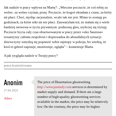
Jak nadzór w pracy wpływa na Martę?: „Wieczne poczucie, że coś robię za
wolno: za wolno czytam, piszę. Poczucie, że kogoś okradam z czasu, za który
mi płaci. Choć, myśląc racjonalnie, wcale tak nie jest. Mimo to zostaję po
godzinach, za które nikt mi nie płaci. Zauważyłam też, że stałam się o wiele
bardziej nerwowa w życiu prywatnym: podnoszę głos, szybciej się irytuję.
Poczucie bycia cały czas obserwowanym w pracy przez »oko Saurona«
towarzyszy całemu zespołowi i doprowadza do absurdalnych sytuacji:
dziewczyny wstydzą się poprawić sobie rajstopy w pokoju, bo wiedzą, że
ktoś to gdzieś zapisuje, monitoruje, ogląda” – komentuje Marta.
A jak wygląda nadzór w Twojej pracy?
praca kontrolowana
K
Anonim
The price of Dissertation ghostwriting
The price of Dissertation
o
http://www.pnstudy.com
services is determined by
27.04.2024
m
market supply and demand. If there are a large
number of high-quality ghostwriting services
Adres
e
available in the market, the price may be relatively
n
low. On the contrary, the price may be higher.
t