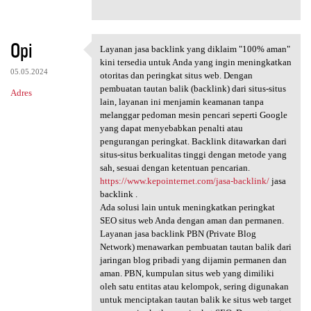
Opi
Layanan jasa backlink yang diklaim "100% aman"
Layanan jasa backlink yang
kini tersedia untuk Anda yang ingin meningkatkan
05.05.2024
otoritas dan peringkat situs web. Dengan
pembuatan tautan balik (backlink) dari situs-situs
Adres
lain, layanan ini menjamin keamanan tanpa
melanggar pedoman mesin pencari seperti Google
yang dapat menyebabkan penalti atau
pengurangan peringkat. Backlink ditawarkan dari
situs-situs berkualitas tinggi dengan metode yang
sah, sesuai dengan ketentuan pencarian.
https://www.kepointernet.com/jasa-backlink/
jasa
backlink .
Ada solusi lain untuk meningkatkan peringkat
SEO situs web Anda dengan aman dan permanen.
Layanan jasa backlink PBN (Private Blog
Network) menawarkan pembuatan tautan balik dari
jaringan blog pribadi yang dijamin permanen dan
aman. PBN, kumpulan situs web yang dimiliki
oleh satu entitas atau kelompok, sering digunakan
untuk menciptakan tautan balik ke situs web target