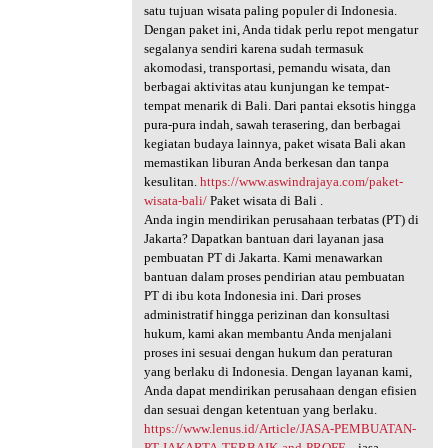
satu tujuan wisata paling populer di Indonesia.
Dengan paket ini, Anda tidak perlu repot mengatur
segalanya sendiri karena sudah termasuk
akomodasi, transportasi, pemandu wisata, dan
berbagai aktivitas atau kunjungan ke tempat-
tempat menarik di Bali. Dari pantai eksotis hingga
pura-pura indah, sawah terasering, dan berbagai
kegiatan budaya lainnya, paket wisata Bali akan
memastikan liburan Anda berkesan dan tanpa
kesulitan.
https://www.aswindrajaya.com/paket-
wisata-bali/
Paket wisata di Bali .
Anda ingin mendirikan perusahaan terbatas (PT) di
Jakarta? Dapatkan bantuan dari layanan jasa
pembuatan PT di Jakarta. Kami menawarkan
bantuan dalam proses pendirian atau pembuatan
PT di ibu kota Indonesia ini. Dari proses
administratif hingga perizinan dan konsultasi
hukum, kami akan membantu Anda menjalani
proses ini sesuai dengan hukum dan peraturan
yang berlaku di Indonesia. Dengan layanan kami,
Anda dapat mendirikan perusahaan dengan efisien
dan sesuai dengan ketentuan yang berlaku.
https://www.lenus.id/Article/JASA-PEMBUATAN-
PT-JAKARTA-TERBAIK-and-PROFE...
jasa