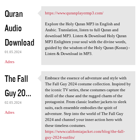
a
Quran
https://www.quranplayermp3.com/
r
https://www.quranplayermp3
z
Explore the Holy Quran MP3 in English and
Audio
Arabic. Translation, listen to full Quran and
e
download MP3. Listen & Download Holy Quran
Download
MP3 Enlighten your soul with the divine words,
guided by the wisdom of the Holy Quran (Koran) -
01.05.2024
Listen & Download in MP3.
Adres
The Fall
Embrace the essence of adventure and style with
Embrace the essence of
The Fall Guy 2024 costume collection. Inspired by
Guy 20...
the iconic TV series, these costumes capture the
thrill of the chase and the rugged charm of the
protagonist. From classic leather jackets to sleek
02.05.2024
suits, each ensemble embodies the spirit of
Adres
adventure. Step into the world of The Fall Guy
2024 and channel your inner action hero with
these timeless costumes.
https://www.californiajacket.com/blog/the-fall-
guy-2024-outfits/