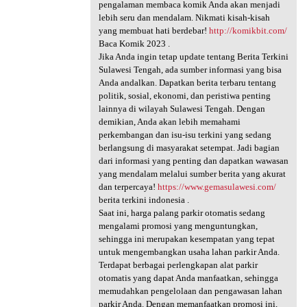
pengalaman membaca komik Anda akan menjadi
lebih seru dan mendalam. Nikmati kisah-kisah
yang membuat hati berdebar!
http://komikbit.com/
Baca Komik 2023 .
Jika Anda ingin tetap update tentang Berita Terkini
Sulawesi Tengah, ada sumber informasi yang bisa
Anda andalkan. Dapatkan berita terbaru tentang
politik, sosial, ekonomi, dan peristiwa penting
lainnya di wilayah Sulawesi Tengah. Dengan
demikian, Anda akan lebih memahami
perkembangan dan isu-isu terkini yang sedang
berlangsung di masyarakat setempat. Jadi bagian
dari informasi yang penting dan dapatkan wawasan
yang mendalam melalui sumber berita yang akurat
dan terpercaya!
https://www.gemasulawesi.com/
berita terkini indonesia .
Saat ini, harga palang parkir otomatis sedang
mengalami promosi yang menguntungkan,
sehingga ini merupakan kesempatan yang tepat
untuk mengembangkan usaha lahan parkir Anda.
Terdapat berbagai perlengkapan alat parkir
otomatis yang dapat Anda manfaatkan, sehingga
memudahkan pengelolaan dan pengawasan lahan
parkir Anda. Dengan memanfaatkan promosi ini,