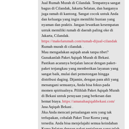
Jual Rumah Murah di Cilandak. Tempatnya sangat
bagus di Cilandak, Jakarta Selatan, dan harganya
juga ramah di kantong. Sangat cocok untuk Anda
dan keluarga yang ingin memiliki hunian yang
nyaman dan praktis. Jangan lewatkan kesempatan
untuk memiliki rumah di daerah paling oke di
Jakarta, Cilandak.
https://makelarumah.com/rumah-dijual-cilandak
Rumah murah di cilandak .
Mau mengadakan aqiqah anak tanpa ribet?
Gunakanlah Paket Aqiqah Murah di Bekasi.
Pastikan acaranya berjalan lancar dengan paket-
paket terjangkau yang memberikan layanan yang
sangat baik, mulai dari pemotongan hingga
distribusi daging. Dijamin, dengan para ahli yang
menangani semuanya, Anda bisa fokus pada
momen spiritualnya. Pilihlah Paket Aqiqah Murah
di Bekasi untuk perayaan yang berkesan dan
hemat biaya.
https://amanahaqiqahbekasi.com/
Jasa Aqiqah Bekasi .
Jika Anda mencari petualangan seru yang tak
terlupakan, cobalah Paket Tour Korea yang
tersedia. Anda bisa menjelajahi semua keindahan
Korea Selatan dengan paket perjalanan yang telah