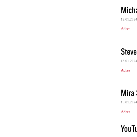
Micha
12.01.202
Adres
Steve
13.01.202
Adres
Mira
15.01.202
Adres
YouTu