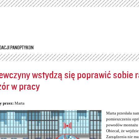
Przejdź
do
treści
DACJI PANOPTYKON
ewczyny wstydzą się poprawić sobie ra
ór w pracy
5
y przez:
Marta
Marta przesłała na
pomieszczeniu opró
powodów montażu kam
Obiecał, że wejdzie
Zarządzenia nie ma,