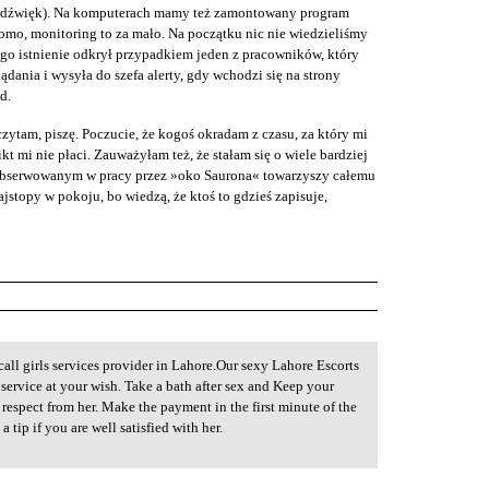
ż dźwięk). Na komputerach mamy też zamontowany program
omo, monitoring to za mało. Na początku nic nie wiedzieliśmy
ego istnienie odkrył przypadkiem jeden z pracowników, który
lądania i wysyła do szefa alerty, gdy wchodzi się na strony
d.
zytam, piszę. Poczucie, że kogoś okradam z czasu, za który mi
ikt mi nie płaci. Zauważyłam też, że stałam się o wiele bardziej
s obserwowanym w pracy przez »oko Saurona« towarzyszy całemu
stopy w pokoju, bo wiedzą, że ktoś to gdzieś zapisuje,
call girls services provider in Lahore.Our sexy Lahore Escorts
 service at your wish. Take a bath after sex and Keep your
t respect from her. Make the payment in the first minute of the
 tip if you are well satisfied with her.