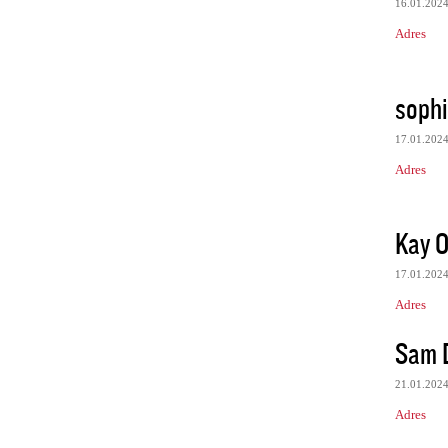
16.01.202
Adres
soph
17.01.202
Adres
Kay 
17.01.202
Adres
Sam 
21.01.202
Adres