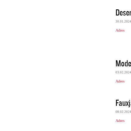
Deser
30.01.202
Adres
Moder
03.02.202
Adres
Fauxj
08.02.202
Adres