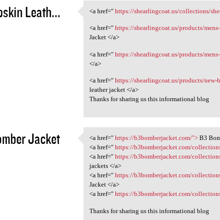
skin Leath...
<a href="
https://shearlingcoat.us/collections/sh
<a href=" https:/
4
<a href="
https://shearlingcoat.us/products/mens
Jacket </a>
<a href="
https://shearlingcoat.us/products/mens-
</a>
<a href="
https://shearlingcoat.us/products/new-b
leather jacket </a>
Thanks for sharing us this informational blog
omber Jacket
<a href="
https://b3bomberjacket.com/">
B3 Bomb
<a href=" https:/
<a href="
https://b3bomberjacket.com/collection
4
<a href="
https://b3bomberjacket.com/collectio
jackets </a>
<a href="
https://b3bomberjacket.com/collections
Jacket </a>
<a href="
https://b3bomberjacket.com/collections
Thanks for sharing us this informational blog