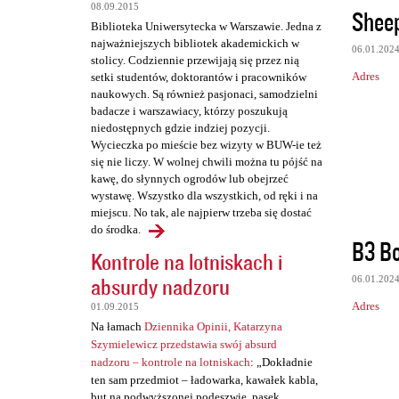
t
08.09.2015
Sheep
Biblioteka Uniwersytecka w Warszawie. Jedna z
a
najważniejszych bibliotek akademickich w
06.01.202
r
stolicy. Codziennie przewijają się przez nią
Adres
setki studentów, doktorantów i pracowników
z
naukowych. Są również pasjonaci, samodzielni
e
badacze i warszawiacy, którzy poszukują
niedostępnych gdzie indziej pozycji.
Wycieczka po mieście bez wizyty w BUW-ie też
się nie liczy. W wolnej chwili można tu pójść na
kawę, do słynnych ogrodów lub obejrzeć
wystawę. Wszystko dla wszystkich, od ręki i na
miejscu. No tak, ale najpierw trzeba się dostać
do środka.
B3 B
Kontrole na lotniskach i
absurdy nadzoru
06.01.202
Adres
01.09.2015
Na łamach
Dziennika Opinii, Katarzyna
Szymielewicz przedstawia swój absurd
nadzoru – kontrole na lotniskach
: „Dokładnie
ten sam przedmiot – ładowarka, kawałek kabla,
but na podwyższonej podeszwie, pasek,