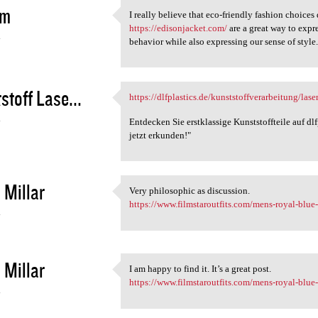
am
I really believe that eco-friendly fashion choic
I really believe that eco
https://edisonjacket.com/
are a great way to expr
4
behavior while also expressing our sense of style
stoff Lase...
https://dlfplastics.de/kunststoffverarbeitung/lase
https://dlfplastics.de
4
Entdecken Sie erstklassige Kunststoffteile auf dl
jetzt erkunden!"
 Millar
Very philosophic as discussion.
Very philosophic as
https://www.filmstaroutfits.com/mens-royal-blue
4
 Millar
I am happy to find it. It’s a great post.
I am happy to find it. It’s a
https://www.filmstaroutfits.com/mens-royal-blue
4