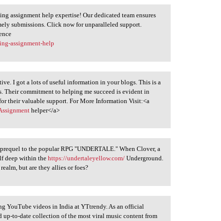
ing assignment help expertise! Our dedicated team ensures
mely submissions. Click now for unparalleled support.
ence
ting-assignment-help
ve. I got a lots of useful information in your blogs. This is a
s. Their commitment to helping me succeed is evident in
for their valuable support. For More Information Visit:<a
>Assignment
helper</a>
equel to the popular RPG "UNDERTALE." When Clover, a
lf deep within the
https://undertaleyellow.com/
Underground.
realm, but are they allies or foes?
ng YouTube videos in India at YTtrendy. As an official
d up-to-date collection of the most viral music content from