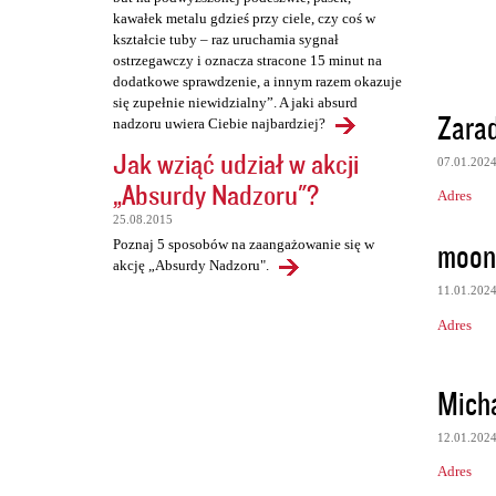
kawałek metalu gdzieś przy ciele, czy coś w
kształcie tuby – raz uruchamia sygnał
ostrzegawczy i oznacza stracone 15 minut na
dodatkowe sprawdzenie, a innym razem okazuje
się zupełnie niewidzialny”. A jaki absurd
Zarad
nadzoru uwiera Ciebie najbardziej?
Jak wziąć udział w akcji
07.01.202
„Absurdy Nadzoru"?
Adres
25.08.2015
moont
Poznaj 5 sposobów na zaangażowanie się w
akcję „Absurdy Nadzoru".
11.01.202
Adres
Micha
12.01.202
Adres