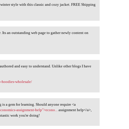
winter style with this classic and cozy jacket. FREE Shipping
y. Its an outstanding web page to gather newly content on
l authored and easy to understand. Unlike other blogs I have
up-hoodies-wholesale/
 is a gem for learning. Should anyone require <a
economics-assignment-help">econo...
assignment help</a>,
ntastic work you're doing!