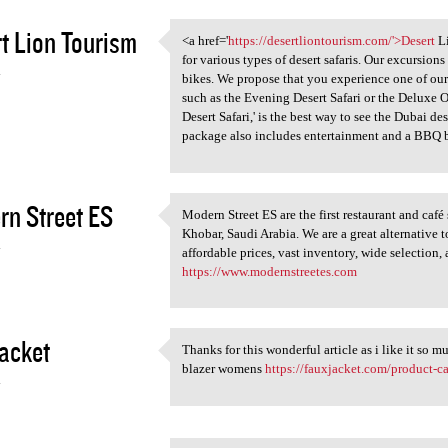
t Lion Tourism
<a href='
https://desertliontourism.com/'>Desert
Li
<a href='https:/
for various types of desert safaris. Our excursion
4
bikes. We propose that you experience one of our 
such as the Evening Desert Safari or the Deluxe O
Desert Safari,' is the best way to see the Dubai dese
package also includes entertainment and a BBQ b
n Street ES
Modern Street ES are the first restaurant and café
Modern Street ES are the
Khobar, Saudi Arabia. We are a great alternative
4
affordable prices, vast inventory, wide selection,
https://www.modernstreetes.com
acket
Thanks for this wonderful article as i like it so 
Thanks for this wonderful
blazer womens
https://fauxjacket.com/product-ca
4