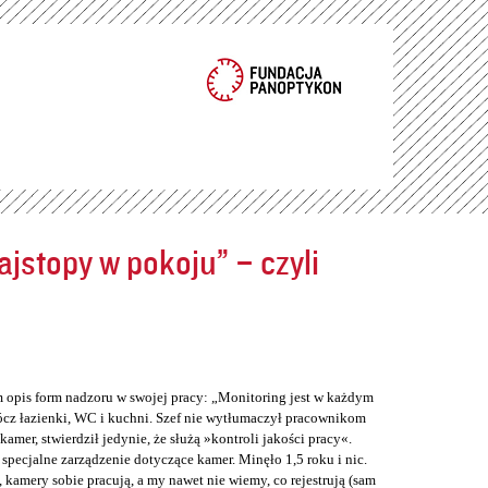
jstopy w pokoju” – czyli
m opis form nadzoru w swojej pracy: „Monitoring jest w każdym
cz łazienki, WC i kuchni. Szef nie wytłumaczył pracownikom
er, stwierdził jedynie, że służą »kontroli jakości pracy«.
 specjalne zarządzenie dotyczące kamer. Minęło 1,5 roku i nic.
 kamery sobie pracują, a my nawet nie wiemy, co rejestrują (sam