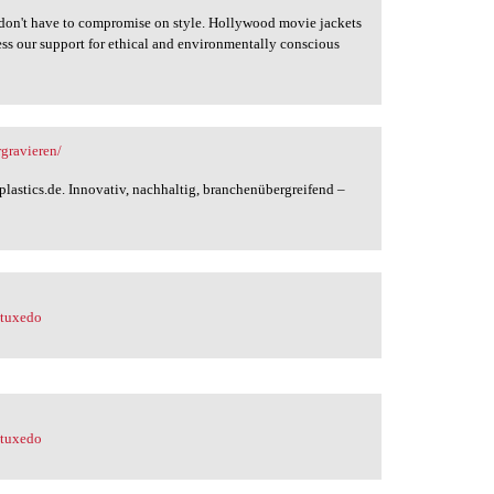
es don't have to compromise on style. Hollywood movie jackets
ess our support for ethical and environmentally conscious
.
rgravieren/
fplastics.de. Innovativ, nachhaltig, branchenübergreifend –
-tuxedo
-tuxedo