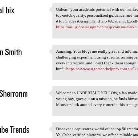
l hix
Unleash your academic potential with our market
Unleash your academic
top-notch quality, personalized guidance, and ti
4
#TopGrades #AssignmentHelp #AcademicExcell
https://au1.globalassignmenthelp.com.au/marke
n Smith
Amazing, Your blogs are really great and informati
Amazing, Your blogs are
challenging experiment using specific technique
4
every interaction, and I can't thank them enough 
href="
https://www.assignmenthelppro.com.au/"
 Sherronm
Welcome to UNDERTALE YELLOW, a fan-made pr
Welcome to UNDERTALE YELLOW,
young boy, goes out on a mission, he finds himse
4
Monsters lurk around every corner in this strange 
be Trends
Discover a captivating world of the top 50 trendi
Discover a captivating world
YouTube-verified platform, we offer a reliable an