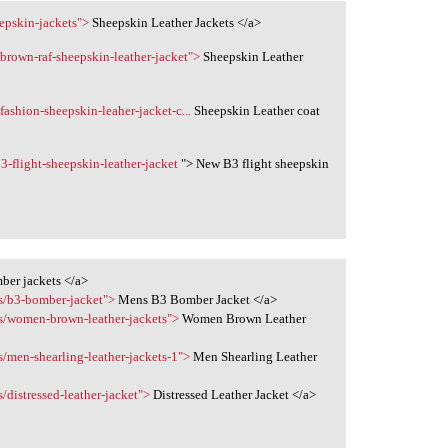
eepskin-jackets">
Sheepskin Leather Jackets </a>
-brown-raf-sheepskin-leather-jacket">
Sheepskin Leather
fashion-sheepskin-leaher-jacket-c...
Sheepskin Leather coat
3-flight-sheepskin-leather-jacket
"> New B3 flight sheepskin
er jackets </a>
s/b3-bomber-jacket">
Mens B3 Bomber Jacket </a>
ns/women-brown-leather-jackets">
Women Brown Leather
/men-shearling-leather-jackets-1">
Men Shearling Leather
/distressed-leather-jacket">
Distressed Leather Jacket </a>