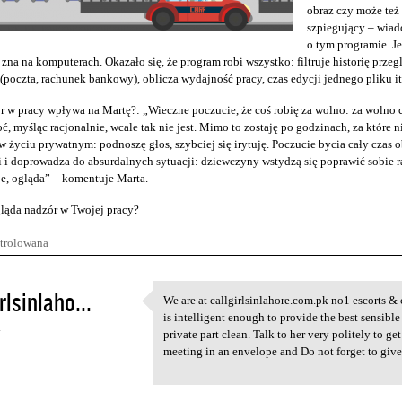
obraz czy może te
szpiegujący – wiad
o tym programie. J
 zna na komputerach. Okazało się, że program robi wszystko: filtruje historię przeg
(poczta, rachunek bankowy), oblicza wydajność pracy, czas edycji jednego pliku it
r w pracy wpływa na Martę?: „Wieczne poczucie, że coś robię za wolno: za wolno c
ć, myśląc racjonalnie, wcale tak nie jest. Mimo to zostaję po godzinach, za które n
 życiu prywatnym: podnoszę głos, szybciej się irytuję. Poczucie bycia cały cza
 i doprowadza do absurdalnych sytuacji: dziewczyny wstydzą się poprawić sobie raj
e, ogląda” – komentuje Marta.
ląda nadzór w Twojej pracy?
trolowana
rlsinlaho...
We are at callgirlsinlahore.com.pk no1 escorts & 
We are at callgirlsinlahore
is intelligent enough to provide the best sensible
4
private part clean. Talk to her very politely to ge
meeting in an envelope and Do not forget to give a