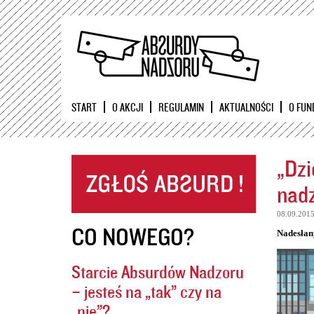
START
O AKCJI
REGULAMIN
AKTUALNOŚCI
O FUN
„Dzi
nadz
08.09.201
CO NOWEGO?
Nadesłan
Starcie Absurdów Nadzoru
– jesteś na „tak” czy na
„nie”?