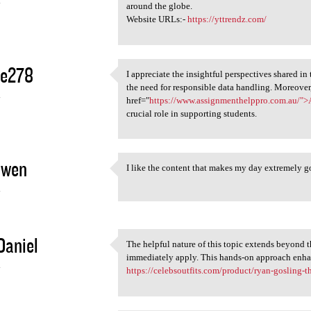
4
around the globe.
Website URLs:-
https://yttrendz.com/
ie278
I appreciate the insightful perspectives shared i
I appreciate the insightful
the need for responsible data handling. Moreover,
4
href="
https://www.assignmenthelppro.com.au/"
crucial role in supporting students.
Owen
I like the content that makes my day extremely g
I like the content that makes
4
Daniel
The helpful nature of this topic extends beyond t
The helpful nature of this
immediately apply. This hands-on approach enhanc
4
https://celebsoutfits.com/product/ryan-gosling-t