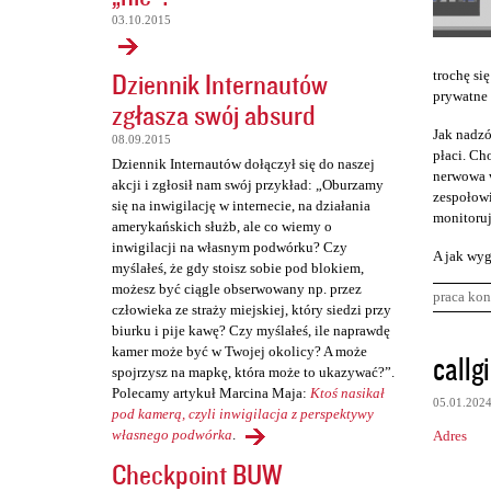
03.10.2015
Dziennik Internautów
trochę się
prywatne 
zgłasza swój absurd
Jak nadzó
08.09.2015
płaci. Cho
Dziennik Internautów dołączył się do naszej
nerwowa w
akcji i zgłosił nam swój przykład: „Oburzamy
zespołowi
się na inwigilację w internecie, na działania
monitoruj
amerykańskich służb, ale co wiemy o
inwigilacji na własnym podwórku? Czy
A jak wyg
myślałeś, że gdy stoisz sobie pod blokiem,
możesz być ciągle obserwowany np. przez
praca kon
człowieka ze straży miejskiej, który siedzi przy
biurku i pije kawę? Czy myślałeś, ile naprawdę
K
kamer może być w Twojej okolicy? A może
callgi
spojrzysz na mapkę, która może to ukazywać?”.
o
Polecamy artykuł Marcina Maja:
Ktoś nasikał
05.01.202
m
pod kamerą, czyli inwigilacja z perspektywy
własnego podwórka
.
Adres
e
Checkpoint BUW
n