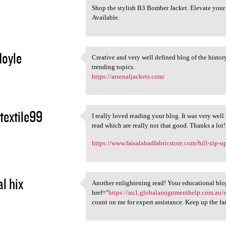
Shop the stylish B3 Bomber Jacket. Elevate your 
Available.
oyle
Creative and very well defined blog of the histor
Creative and very well
trending topics.
4
https://arsenaljackets.com/
extile99
I really loved reading your blog. It was very wel
I really loved reading your
read which are really not that good. Thanks a lot!
4
https://www.faisalabadfabricstore.com/full-zip-
l hix
Another enlightening read! Your educational blog
Another enlightening read!
href="
https://au1.globalassignmenthelp.com.au/
4
count on me for expert assistance. Keep up the fa