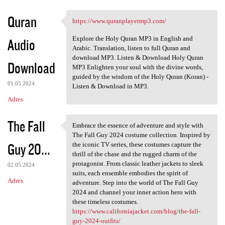
a
Quran
https://www.quranplayermp3.com/
r
https://www.quranplayermp3
z
Explore the Holy Quran MP3 in English and
Audio
Arabic. Translation, listen to full Quran and
e
download MP3. Listen & Download Holy Quran
Download
MP3 Enlighten your soul with the divine words,
guided by the wisdom of the Holy Quran (Koran) -
01.05.2024
Listen & Download in MP3.
Adres
The Fall
Embrace the essence of adventure and style with
Embrace the essence of
The Fall Guy 2024 costume collection. Inspired by
Guy 20...
the iconic TV series, these costumes capture the
thrill of the chase and the rugged charm of the
protagonist. From classic leather jackets to sleek
02.05.2024
suits, each ensemble embodies the spirit of
Adres
adventure. Step into the world of The Fall Guy
2024 and channel your inner action hero with
these timeless costumes.
https://www.californiajacket.com/blog/the-fall-
guy-2024-outfits/