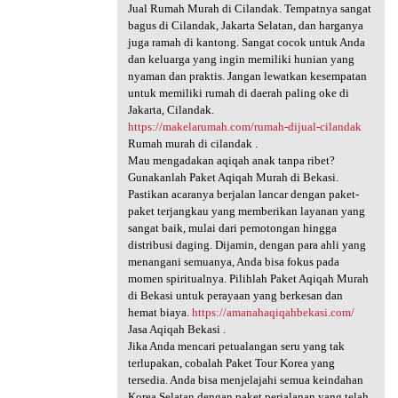
Jual Rumah Murah di Cilandak. Tempatnya sangat
bagus di Cilandak, Jakarta Selatan, dan harganya
juga ramah di kantong. Sangat cocok untuk Anda
dan keluarga yang ingin memiliki hunian yang
nyaman dan praktis. Jangan lewatkan kesempatan
untuk memiliki rumah di daerah paling oke di
Jakarta, Cilandak.
https://makelarumah.com/rumah-dijual-cilandak
Rumah murah di cilandak .
Mau mengadakan aqiqah anak tanpa ribet?
Gunakanlah Paket Aqiqah Murah di Bekasi.
Pastikan acaranya berjalan lancar dengan paket-
paket terjangkau yang memberikan layanan yang
sangat baik, mulai dari pemotongan hingga
distribusi daging. Dijamin, dengan para ahli yang
menangani semuanya, Anda bisa fokus pada
momen spiritualnya. Pilihlah Paket Aqiqah Murah
di Bekasi untuk perayaan yang berkesan dan
hemat biaya.
https://amanahaqiqahbekasi.com/
Jasa Aqiqah Bekasi .
Jika Anda mencari petualangan seru yang tak
terlupakan, cobalah Paket Tour Korea yang
tersedia. Anda bisa menjelajahi semua keindahan
Korea Selatan dengan paket perjalanan yang telah