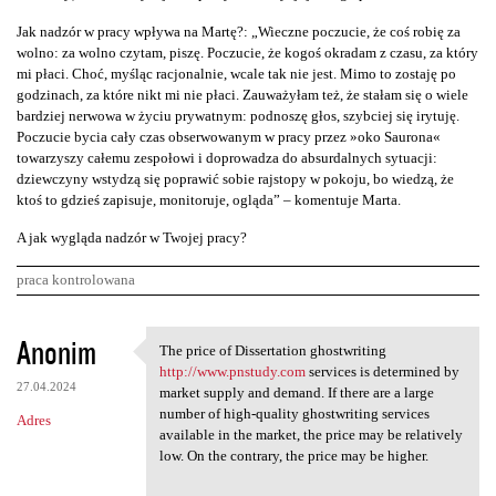
Jak nadzór w pracy wpływa na Martę?: „Wieczne poczucie, że coś robię za
wolno: za wolno czytam, piszę. Poczucie, że kogoś okradam z czasu, za który
mi płaci. Choć, myśląc racjonalnie, wcale tak nie jest. Mimo to zostaję po
godzinach, za które nikt mi nie płaci. Zauważyłam też, że stałam się o wiele
bardziej nerwowa w życiu prywatnym: podnoszę głos, szybciej się irytuję.
Poczucie bycia cały czas obserwowanym w pracy przez »oko Saurona«
towarzyszy całemu zespołowi i doprowadza do absurdalnych sytuacji:
dziewczyny wstydzą się poprawić sobie rajstopy w pokoju, bo wiedzą, że
ktoś to gdzieś zapisuje, monitoruje, ogląda” – komentuje Marta.
A jak wygląda nadzór w Twojej pracy?
praca kontrolowana
K
Anonim
The price of Dissertation ghostwriting
The price of Dissertation
o
http://www.pnstudy.com
services is determined by
27.04.2024
m
market supply and demand. If there are a large
number of high-quality ghostwriting services
Adres
e
available in the market, the price may be relatively
n
low. On the contrary, the price may be higher.
t