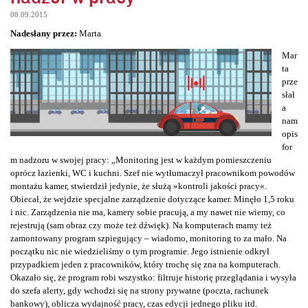
08.09.2015
Nadesłany przez:
Marta
Mar
ta
prze
słał
a
nam
opis
for
m nadzoru w swojej pracy: „Monitoring jest w każdym pomieszczeniu
oprócz łazienki, WC i kuchni. Szef nie wytłumaczył pracownikom powodów
montażu kamer, stwierdził jedynie, że służą »kontroli jakości pracy«.
Obiecał, że wejdzie specjalne zarządzenie dotyczące kamer. Minęło 1,5 roku
i nic. Zarządzenia nie ma, kamery sobie pracują, a my nawet nie wiemy, co
rejestrują (sam obraz czy może też dźwięk). Na komputerach mamy też
zamontowany program szpiegujący – wiadomo, monitoring to za mało. Na
początku nic nie wiedzieliśmy o tym programie. Jego istnienie odkrył
przypadkiem jeden z pracowników, który trochę się zna na komputerach.
Okazało się, że program robi wszystko: filtruje historię przeglądania i wysyła
do szefa alerty, gdy wchodzi się na strony prywatne (poczta, rachunek
bankowy), oblicza wydajność pracy, czas edycji jednego pliku itd.