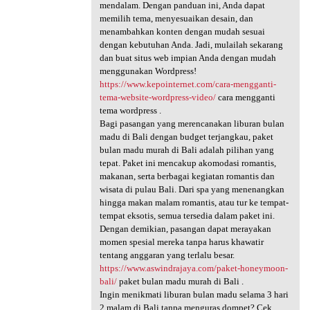
mendalam. Dengan panduan ini, Anda dapat
memilih tema, menyesuaikan desain, dan
menambahkan konten dengan mudah sesuai
dengan kebutuhan Anda. Jadi, mulailah sekarang
dan buat situs web impian Anda dengan mudah
menggunakan Wordpress!
https://www.kepointernet.com/cara-mengganti-
tema-website-wordpress-video/
cara mengganti
tema wordpress .
Bagi pasangan yang merencanakan liburan bulan
madu di Bali dengan budget terjangkau, paket
bulan madu murah di Bali adalah pilihan yang
tepat. Paket ini mencakup akomodasi romantis,
makanan, serta berbagai kegiatan romantis dan
wisata di pulau Bali. Dari spa yang menenangkan
hingga makan malam romantis, atau tur ke tempat-
tempat eksotis, semua tersedia dalam paket ini.
Dengan demikian, pasangan dapat merayakan
momen spesial mereka tanpa harus khawatir
tentang anggaran yang terlalu besar.
https://www.aswindrajaya.com/paket-honeymoon-
bali/
paket bulan madu murah di Bali .
Ingin menikmati liburan bulan madu selama 3 hari
2 malam di Bali tanpa menguras dompet? Cek