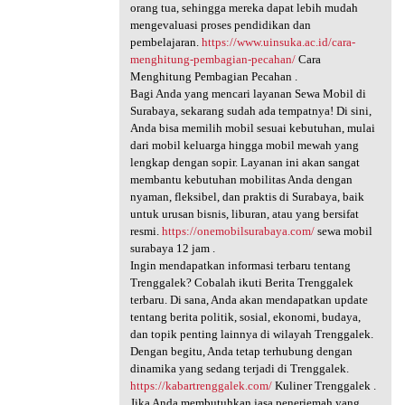
orang tua, sehingga mereka dapat lebih mudah
mengevaluasi proses pendidikan dan
pembelajaran.
https://www.uinsuka.ac.id/cara-
menghitung-pembagian-pecahan/
Cara
Menghitung Pembagian Pecahan .
Bagi Anda yang mencari layanan Sewa Mobil di
Surabaya, sekarang sudah ada tempatnya! Di sini,
Anda bisa memilih mobil sesuai kebutuhan, mulai
dari mobil keluarga hingga mobil mewah yang
lengkap dengan sopir. Layanan ini akan sangat
membantu kebutuhan mobilitas Anda dengan
nyaman, fleksibel, dan praktis di Surabaya, baik
untuk urusan bisnis, liburan, atau yang bersifat
resmi.
https://onemobilsurabaya.com/
sewa mobil
surabaya 12 jam .
Ingin mendapatkan informasi terbaru tentang
Trenggalek? Cobalah ikuti Berita Trenggalek
terbaru. Di sana, Anda akan mendapatkan update
tentang berita politik, sosial, ekonomi, budaya,
dan topik penting lainnya di wilayah Trenggalek.
Dengan begitu, Anda tetap terhubung dengan
dinamika yang sedang terjadi di Trenggalek.
https://kabartrenggalek.com/
Kuliner Trenggalek .
Jika Anda membutuhkan jasa penerjemah yang