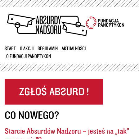
Przejdź
do
treści
START
O AKCJI
REGULAMIN
AKTUALNOŚCI
O FUNDACJI PANOPTYKON
CO NOWEGO?
Starcie Absurdów Nadzoru – jesteś na „tak”