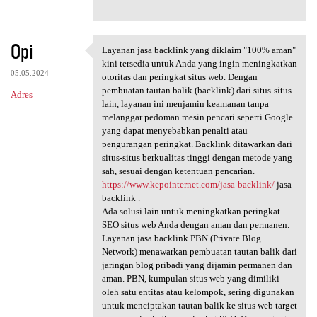
Opi
Layanan jasa backlink yang diklaim "100% aman"
Layanan jasa backlink yang
kini tersedia untuk Anda yang ingin meningkatkan
05.05.2024
otoritas dan peringkat situs web. Dengan
pembuatan tautan balik (backlink) dari situs-situs
Adres
lain, layanan ini menjamin keamanan tanpa
melanggar pedoman mesin pencari seperti Google
yang dapat menyebabkan penalti atau
pengurangan peringkat. Backlink ditawarkan dari
situs-situs berkualitas tinggi dengan metode yang
sah, sesuai dengan ketentuan pencarian.
https://www.kepointernet.com/jasa-backlink/
jasa
backlink .
Ada solusi lain untuk meningkatkan peringkat
SEO situs web Anda dengan aman dan permanen.
Layanan jasa backlink PBN (Private Blog
Network) menawarkan pembuatan tautan balik dari
jaringan blog pribadi yang dijamin permanen dan
aman. PBN, kumpulan situs web yang dimiliki
oleh satu entitas atau kelompok, sering digunakan
untuk menciptakan tautan balik ke situs web target