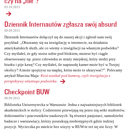
czy na „nie”?
03.10.2015
Dziennik Internautów zgłasza swój absurd
08.09.2015
Dziennik Internautów dołączył się do naszej akcji i zgłosił nam swój
przykład: „Oburzamy się na inwigilację w internecie, na działania
amerykańskich służb, ale co wiemy o inwigilacji na własnym podwórku?
Czy myślałeś, że gdy stoisz sobie pod blokiem, możesz być ciągle
obserwowany np. przez człowieka ze straży miejskiej, który siedzi przy
biurku i pije kawę? Czy myślałeś, ile naprawdę kamer może być w Twojej
okolicy? A może spojrzysz na mapkę, która może to ukazywać?”. Polecamy
artykuł Marcina Maja:
Ktoś nasikał pod kamerą, czyli inwigilacja z
perspektywy własnego podwórka
.
Checkpoint BUW
08.09.2015
Biblioteka Uniwersytecka w Warszawie. Jedna z najważniejszych bibliotek
akademickich w stolicy. Codziennie przewijają się przez nią setki studentów,
doktorantów i pracowników naukowych. Są również pasjonaci, samodzielni
badacze i warszawiacy, którzy poszukują niedostępnych gdzie indziej
pozycji. Wycieczka po mieście bez wizyty w BUW-ie też się nie liczy. W