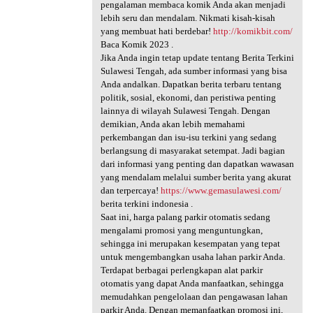
pengalaman membaca komik Anda akan menjadi
lebih seru dan mendalam. Nikmati kisah-kisah
yang membuat hati berdebar!
http://komikbit.com/
Baca Komik 2023 .
Jika Anda ingin tetap update tentang Berita Terkini
Sulawesi Tengah, ada sumber informasi yang bisa
Anda andalkan. Dapatkan berita terbaru tentang
politik, sosial, ekonomi, dan peristiwa penting
lainnya di wilayah Sulawesi Tengah. Dengan
demikian, Anda akan lebih memahami
perkembangan dan isu-isu terkini yang sedang
berlangsung di masyarakat setempat. Jadi bagian
dari informasi yang penting dan dapatkan wawasan
yang mendalam melalui sumber berita yang akurat
dan terpercaya!
https://www.gemasulawesi.com/
berita terkini indonesia .
Saat ini, harga palang parkir otomatis sedang
mengalami promosi yang menguntungkan,
sehingga ini merupakan kesempatan yang tepat
untuk mengembangkan usaha lahan parkir Anda.
Terdapat berbagai perlengkapan alat parkir
otomatis yang dapat Anda manfaatkan, sehingga
memudahkan pengelolaan dan pengawasan lahan
parkir Anda. Dengan memanfaatkan promosi ini,