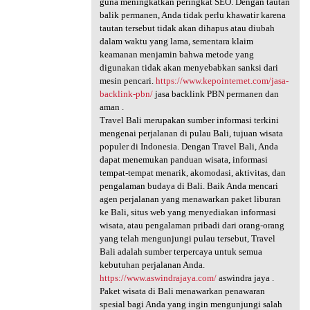
guna meningkatkan peringkat SEO. Dengan tautan
balik permanen, Anda tidak perlu khawatir karena
tautan tersebut tidak akan dihapus atau diubah
dalam waktu yang lama, sementara klaim
keamanan menjamin bahwa metode yang
digunakan tidak akan menyebabkan sanksi dari
mesin pencari.
https://www.kepointernet.com/jasa-
backlink-pbn/
jasa backlink PBN permanen dan
aman .
Travel Bali merupakan sumber informasi terkini
mengenai perjalanan di pulau Bali, tujuan wisata
populer di Indonesia. Dengan Travel Bali, Anda
dapat menemukan panduan wisata, informasi
tempat-tempat menarik, akomodasi, aktivitas, dan
pengalaman budaya di Bali. Baik Anda mencari
agen perjalanan yang menawarkan paket liburan
ke Bali, situs web yang menyediakan informasi
wisata, atau pengalaman pribadi dari orang-orang
yang telah mengunjungi pulau tersebut, Travel
Bali adalah sumber terpercaya untuk semua
kebutuhan perjalanan Anda.
https://www.aswindrajaya.com/
aswindra jaya .
Paket wisata di Bali menawarkan penawaran
spesial bagi Anda yang ingin mengunjungi salah