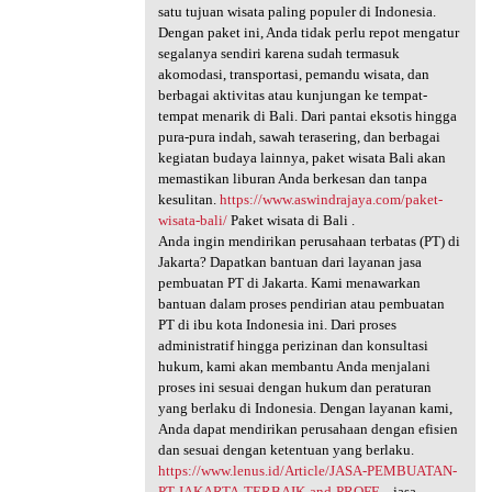
satu tujuan wisata paling populer di Indonesia.
Dengan paket ini, Anda tidak perlu repot mengatur
segalanya sendiri karena sudah termasuk
akomodasi, transportasi, pemandu wisata, dan
berbagai aktivitas atau kunjungan ke tempat-
tempat menarik di Bali. Dari pantai eksotis hingga
pura-pura indah, sawah terasering, dan berbagai
kegiatan budaya lainnya, paket wisata Bali akan
memastikan liburan Anda berkesan dan tanpa
kesulitan.
https://www.aswindrajaya.com/paket-
wisata-bali/
Paket wisata di Bali .
Anda ingin mendirikan perusahaan terbatas (PT) di
Jakarta? Dapatkan bantuan dari layanan jasa
pembuatan PT di Jakarta. Kami menawarkan
bantuan dalam proses pendirian atau pembuatan
PT di ibu kota Indonesia ini. Dari proses
administratif hingga perizinan dan konsultasi
hukum, kami akan membantu Anda menjalani
proses ini sesuai dengan hukum dan peraturan
yang berlaku di Indonesia. Dengan layanan kami,
Anda dapat mendirikan perusahaan dengan efisien
dan sesuai dengan ketentuan yang berlaku.
https://www.lenus.id/Article/JASA-PEMBUATAN-
PT-JAKARTA-TERBAIK-and-PROFE...
jasa