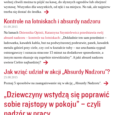
wolnej chwili można tu pójść na kawę, do słynnych ogrodów lub obejrzeć
wystawę. Wszystko dla wszystkich, od ręki i na miejscu. No tak, ale najpierw
trzeba się dostać do środka.
Kontrole na lotniskach i absurdy nadzoru
01.09.2015
Na łamach
Dziennika Opinii, Katarzyna Szymielewicz przedstawia swój
absurd nadzoru – kontrole na lotniskach
: „Dokładnie ten sam przedmiot –
ładowarka, kawałek kabla, but na podwyższonej podeszwie, pasek, kawałek
metalu gdzieś przy ciele, czy coś w kształcie tuby – raz uruchamia sygnał
ostrzegawczy i oznacza stracone 15 minut na dodatkowe sprawdzenie, a
innym razem okazuje się zupełnie niewidzialny”. A jaki absurd nadzoru
uwiera Ciebie najbardziej?
Jak wziąć udział w akcji „Absurdy Nadzoru"?
25.08.2015
Poznaj 5 sposobów na zaangażowanie się w akcję „Absurdy Nadzoru".
„Dziewczyny wstydzą się poprawić
sobie rajstopy w pokoju” – czyli
nadzór w pracy