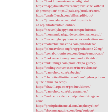
https://frankfortamerican.com/digoxin/
https://happytrailsforever.com/prednisone-without-
dr-prescription/
https://ipalc.org/product/anreb/
https://castleffrench.com/pill/amplibiotic/
https://jomsabah.com/aroxin/
https://sci-
ed.org/nitrofurantoin-online/
https://heavenlyhappyhour.com/prednisone/
https://momsanddadsguide.com/item/amoxysol/
https://heavenlyhappyhour.com/www-levitra-com/
https://columbiainnastoria.com/pill/fildena/
https://johncavaletto.org/drug/prednisone-20mg/
https://teenabortionissues.com/drugs/cernos-caps/
https://parkerstaxidermy.com/product/avidal/
https://ankurdrugs.com/product/apo-glimep/
https://tradingwithvenus.com/item/avlomox/
https://dam-photo.com/anbacim/
https://charlotteelliottinc.com/item/hydroxychloro
quine-online-no-script/
https://altavillaspa.com/product/slimex/
https://dam-photo.com/drug/astmirex/
https://endmedicaldebt.com/product/nizagara-
com/
https://profitplusfinancial.com/amphocycline/
https://shecanmagazine.com/drug/aurizon/