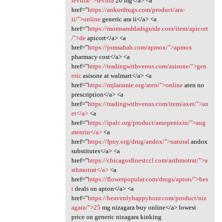
levitra/">levitra
20 mg</a> <a
href="
https://ankurdrugs.com/product/ara-
ii/">online
generic ara ii</a> <a
href="
https://momsanddadsguide.com/item/apicort
/">de
apicort</a> <a
href="
https://jomsabah.com/apmox/">apmox
pharmacy cost</a> <a
href="
https://tradingwithvenus.com/asisone/">gen
eric
asisone at walmart</a> <a
href="
https://mjlaramie.org/aten/">online
aten no
prescription</a> <a
href="
https://tradingwithvenus.com/item/axet/">ax
et</a>
<a
href="
https://ipalc.org/product/amopenixin/">aug
mentin</a>
<a
href="
https://fpny.org/drug/andox/">natural
andox
substitutes</a> <a
href="
https://chicagosfinestccl.com/asthmotrat/">a
sthmotrat</a>
<a
href="
https://flowerpopular.com/drugs/apton/">bes
t
deals on apton</a> <a
href="
https://heavenlyhappyhour.com/product/niz
agara/">25
mg nizagara buy online</a> lowest
price on generic nizagara kinking