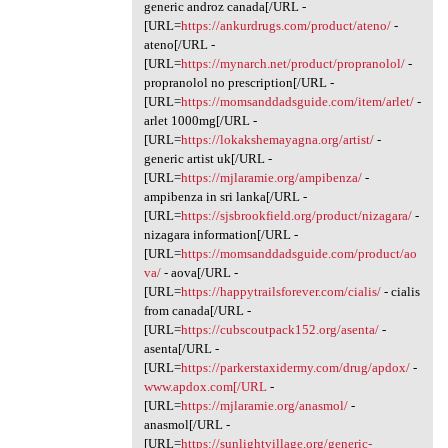
generic androz canada[/URL -
[URL=
https://ankurdrugs.com/product/ateno/
-
ateno[/URL -
[URL=
https://mynarch.net/product/propranolol/
-
propranolol no prescription[/URL -
[URL=
https://momsanddadsguide.com/item/arlet/
-
arlet 1000mg[/URL -
[URL=
https://lokakshemayagna.org/artist/
-
generic artist uk[/URL -
[URL=
https://mjlaramie.org/ampibenza/
-
ampibenza in sri lanka[/URL -
[URL=
https://sjsbrookfield.org/product/nizagara/
-
nizagara information[/URL -
[URL=
https://momsanddadsguide.com/product/ao
va/
- aova[/URL -
[URL=
https://happytrailsforever.com/cialis/
- cialis
from canada[/URL -
[URL=
https://cubscoutpack152.org/asenta/
-
asenta[/URL -
[URL=
https://parkerstaxidermy.com/drug/apdox/
-
www.apdox.com[/URL
-
[URL=
https://mjlaramie.org/anasmol/
-
anasmol[/URL -
[URL=
https://sunlightvillage.org/generic-