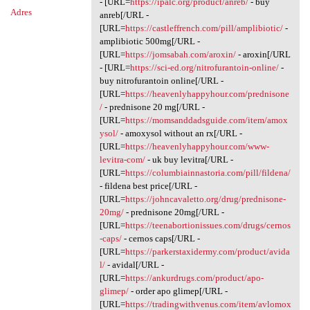
- [URL=
https://ipalc.org/product/anreb/
- buy
Adres
anreb[/URL -
[URL=
https://castleffrench.com/pill/amplibiotic/
-
amplibiotic 500mg[/URL -
[URL=
https://jomsabah.com/aroxin/
- aroxin[/URL
- [URL=
https://sci-ed.org/nitrofurantoin-online/
-
buy nitrofurantoin online[/URL -
[URL=
https://heavenlyhappyhour.com/prednisone
/
- prednisone 20 mg[/URL -
[URL=
https://momsanddadsguide.com/item/amox
ysol/
- amoxysol without an rx[/URL -
[URL=
https://heavenlyhappyhour.com/www-
levitra-com/
- uk buy levitra[/URL -
[URL=
https://columbiainnastoria.com/pill/fildena/
- fildena best price[/URL -
[URL=
https://johncavaletto.org/drug/prednisone-
20mg/
- prednisone 20mg[/URL -
[URL=
https://teenabortionissues.com/drugs/cernos
-caps/
- cernos caps[/URL -
[URL=
https://parkerstaxidermy.com/product/avida
l/
- avidal[/URL -
[URL=
https://ankurdrugs.com/product/apo-
glimep/
- order apo glimep[/URL -
[URL=
https://tradingwithvenus.com/item/avlomox