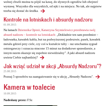
wolnej chwili można tu pójść na kawę, do słynnych ogrodów lub obejrzeć
wystawę. Wszystko dla wszystkich, od ręki i na miejscu. No tak, ale najpierw
trzeba się dostać do środka.
Kontrole na lotniskach i absurdy nadzoru
01.09.2015
Na łamach
Dziennika Opinii, Katarzyna Szymielewicz przedstawia swój
absurd nadzoru – kontrole na lotniskach
: „Dokładnie ten sam przedmiot –
ładowarka, kawałek kabla, but na podwyższonej podeszwie, pasek, kawałek
metalu gdzieś przy ciele, czy coś w kształcie tuby – raz uruchamia sygnał
ostrzegawczy i oznacza stracone 15 minut na dodatkowe sprawdzenie, a
innym razem okazuje się zupełnie niewidzialny”. A jaki absurd nadzoru
uwiera Ciebie najbardziej?
Jak wziąć udział w akcji „Absurdy Nadzoru"?
25.08.2015
Poznaj 5 sposobów na zaangażowanie się w akcję „Absurdy Nadzoru".
Kamera w toalecie
10.09.2015
Nadesłany przez:
F.Sz