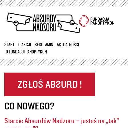
Przejdź
do
treści
START
O AKCJI
REGULAMIN
AKTUALNOŚCI
O FUNDACJI PANOPTYKON
CO NOWEGO?
Starcie Absurdów Nadzoru – jesteś na „tak”