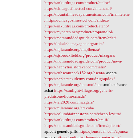
https://ankurdrugs.com/product/ateloc/
https://chicagosfinestccl.com/antanazol/
https://fountainheadapartmentsma.com/triamterene
/
https://chicagosfinestccl.com/androz/
https://ankurdrugs.com/product/ateno/
https://mynarch.net/product/propranolol/
https://momsanddadsguide.com/item/arlet/
https://lokakshemayagna.org/artist/
https://mjlaramie.org/ampibenza/
https://sjsbrookfield.org/product/nizagara/
https://momsanddadsguide.com/product/aova/
https://happytrailsforever.com/cialis/
https://cubscoutpack152.org/asenta/
asenta
https://parkerstaxidermy.com/drug/apdox/
https://mjlaramie.org/anasmol/
anasmol en france
achat
https://sunlightvillage.org/generic-
prednisone-from-canada/
https://tei2020.com/nizagara/
https://mjlaramie.org/aravida/
https://columbiainnastoria.com/cheap-levitra/
https://ankurdrugs.com/product/ara-ii/
https://momsanddadsguide.com/item/apicort/
apicort generic pills
https://jomsabah.com/apmox/
apmox
https://tradingwithvenus.com/asisone/