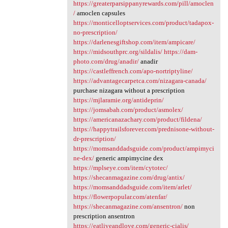
https://greaterparsippanyrewards.com/pill/amoclen
/
amoclen capsules
https://monticelloptservices.com/product/tadapox-
no-prescription/
https://darlenesgiftshop.com/item/ampicare/
https://midsouthprc.org/sildalis/
https://dam-
photo.com/drug/anadir/
anadir
https://castleffrench.com/apo-nortriptyline/
https://advantagecarpetca.com/nizagara-canada/
purchase nizagara without a prescription
https://mjlaramie.org/antideprin/
https://jomsabah.com/product/asmolex/
https://americanazachary.com/product/fildena/
https://happytrailsforever.com/prednisone-without-
dr-prescription/
https://momsanddadsguide.com/product/ampimyci
ne-dex/
generic ampimycine dex
https://mplseye.com/item/cytotec/
https://shecanmagazine.com/drug/antix/
https://momsanddadsguide.com/item/arlet/
https://flowerpopular.com/atenfar/
https://shecanmagazine.com/ansentron/
non
prescription ansentron
https://eatliveandlove.com/generic-cialis/