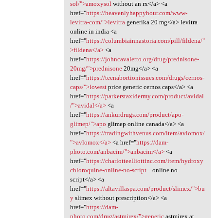
sol/">amoxysol
without an rx</a> <a
href="
https://heavenlyhappyhour.com/www-
levitra-com/">levitra
generika 20 mg</a> levitra
online in india <a
href="
https://columbiainnastoria.com/pill/fildena/"
>fildena</a>
<a
href="
https://johncavaletto.org/drug/prednisone-
20mg/">prednisone
20mg</a> <a
href="
https://teenabortionissues.com/drugs/cernos-
caps/">lowest
price generic cernos caps</a> <a
href="
https://parkerstaxidermy.com/product/avidal
/">avidal</a>
<a
href="
https://ankurdrugs.com/product/apo-
glimep/">apo
glimep online canada</a> <a
href="
https://tradingwithvenus.com/item/avlomox/
">avlomox</a>
<a href="
https://dam-
photo.com/anbacim/">anbacim</a>
<a
href="
https://charlotteelliottinc.com/item/hydroxy
chloroquine-online-no-script...
online no
script</a> <a
href="
https://altavillaspa.com/product/slimex/">bu
y
slimex without prescription</a> <a
href="
https://dam-
photo.com/drug/astmirex/">generic
astmirex at