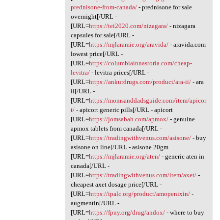
prednisone-from-canada/
- prednisone for sale
overnight[/URL -
[URL=
https://tei2020.com/nizagara/
- nizagara
capsules for sale[/URL -
[URL=
https://mjlaramie.org/aravida/
- aravida.com
lowest price[/URL -
[URL=
https://columbiainnastoria.com/cheap-
levitra/
- levitra prices[/URL -
[URL=
https://ankurdrugs.com/product/ara-ii/
- ara
ii[/URL -
[URL=
https://momsanddadsguide.com/item/apicor
t/
- apicort generic pills[/URL - apicort
[URL=
https://jomsabah.com/apmox/
- genuine
apmox tablets from canada[/URL -
[URL=
https://tradingwithvenus.com/asisone/
- buy
asisone on line[/URL - asisone 20gm
[URL=
https://mjlaramie.org/aten/
- generic aten in
canada[/URL -
[URL=
https://tradingwithvenus.com/item/axet/
-
cheapest axet dosage price[/URL -
[URL=
https://ipalc.org/product/amopenixin/
-
augmentin[/URL -
[URL=
https://fpny.org/drug/andox/
- where to buy