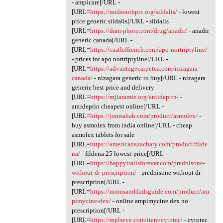
- ampicare[/URL -
[URL=
https://midsouthprc.org/sildalis/
- lowest
price generic sildalis[/URL - sildalis
[URL=
https://dam-photo.com/drug/anadir/
- anadir
generic canada[/URL -
[URL=
https://castleffrench.com/apo-nortriptyline/
- prices for apo nortriptyline[/URL -
[URL=
https://advantagecarpetca.com/nizagara-
canada/
- nizagara generic to buy[/URL - nizagara
generic best price and delivery
[URL=
https://mjlaramie.org/antideprin/
-
antideprin cheapest online[/URL -
[URL=
https://jomsabah.com/product/asmolex/
-
buy asmolex from india online[/URL - cheap
asmolex tablets for sale
[URL=
https://americanazachary.com/product/filde
na/
- fildena 25 lowest-price[/URL -
[URL=
https://happytrailsforever.com/prednisone-
without-dr-prescription/
- prednisone without dr
prescription[/URL -
[URL=
https://momsanddadsguide.com/product/am
pimycine-dex/
- online ampimycine dex no
prescription[/URL -
[URL=
https://mplseye.com/item/cytotec/
- cytotec