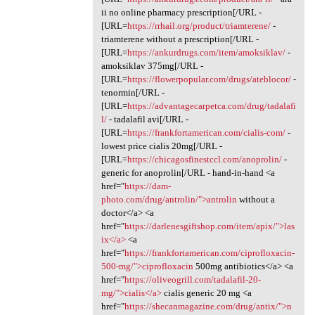
ii no online pharmacy prescription[/URL -
[URL=
https://rrhail.org/product/triamterene/
-
triamterene without a prescription[/URL -
[URL=
https://ankurdrugs.com/item/amoksiklav/
-
amoksiklav 375mg[/URL -
[URL=
https://flowerpopular.com/drugs/ateblocor/
-
tenormin[/URL -
[URL=
https://advantagecarpetca.com/drug/tadalafi
l/
- tadalafil avi[/URL -
[URL=
https://frankfortamerican.com/cialis-com/
-
lowest price cialis 20mg[/URL -
[URL=
https://chicagosfinestccl.com/anoprolin/
-
generic for anoprolin[/URL - hand-in-hand <a
href="
https://dam-
photo.com/drug/antrolin/">antrolin
without a
doctor</a> <a
href="
https://darlenesgiftshop.com/item/apix/">las
ix</a>
<a
href="
https://frankfortamerican.com/ciprofloxacin-
500-mg/">ciprofloxacin
500mg antibiotics</a> <a
href="
https://oliveogrill.com/tadalafil-20-
mg/">cialis</a>
cialis generic 20 mg <a
href="
https://shecanmagazine.com/drug/antix/">n