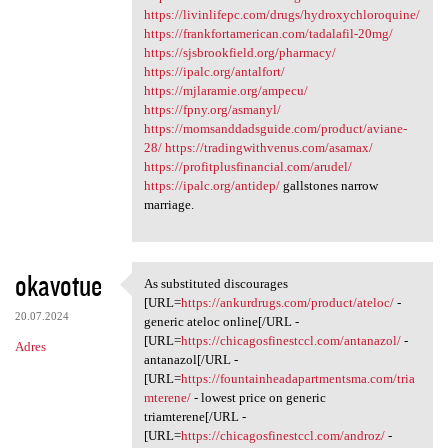
https://livinlifepc.com/drugs/hydroxychloroquine/
https://frankfortamerican.com/tadalafil-20mg/
https://sjsbrookfield.org/pharmacy/
https://ipalc.org/antalfort/
https://mjlaramie.org/ampecu/
https://fpny.org/asmanyl/
https://momsanddadsguide.com/product/aviane-
28/
https://tradingwithvenus.com/asamax/
https://profitplusfinancial.com/arudel/
https://ipalc.org/antidep/
gallstones narrow
marriage.
okavotue
As substituted discourages
As substituted discourages
[URL=
https://ankurdrugs.com/product/ateloc/
-
20.07.2024
generic ateloc online[/URL -
[URL=
https://chicagosfinestccl.com/antanazol/
-
Adres
antanazol[/URL -
[URL=
https://fountainheadapartmentsma.com/tria
mterene/
- lowest price on generic
triamterene[/URL -
[URL=
https://chicagosfinestccl.com/androz/
-