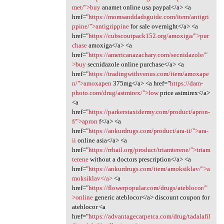
met/">buy
anamet online usa paypal</a> <a
href="
https://momsanddadsguide.com/item/antigri
ppine/">antigrippine
for sale overnight</a> <a
href="
https://cubscoutpack152.org/amoxiga/">pur
chase
amoxiga</a> <a
href="
https://americanazachary.com/secnidazole/"
>buy
secnidazole online purchase</a> <a
href="
https://tradingwithvenus.com/item/amoxape
n/">amoxapen
375mg</a> <a href="
https://dam-
photo.com/drug/astmirex/">low
price astmirex</a>
<a
href="
https://parkerstaxidermy.com/product/apron-
f/">apron
f</a> <a
href="
https://ankurdrugs.com/product/ara-ii/">ara-
ii
online asia</a> <a
href="
https://rrhail.org/product/triamterene/">triam
terene
without a doctors prescription</a> <a
href="
https://ankurdrugs.com/item/amoksiklav/">a
moksiklav</a>
<a
href="
https://flowerpopular.com/drugs/ateblocor/"
>online
generic ateblocor</a> discount coupon for
ateblocor <a
href="
https://advantagecarpetca.com/drug/tadalafil