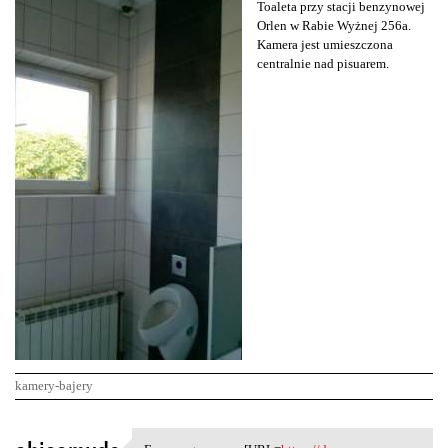
Toaleta przy stacji benzynowej
Orlen w Rabie Wyżnej 256a.
Kamera jest umieszczona
centralnie nad pisuarem.
kamery-bajery
K