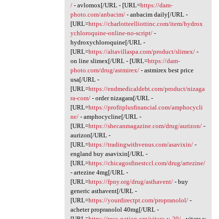
/
- avlomox[/URL - [URL=
https://dam-
photo.com/anbacim/
- anbacim daily[/URL -
[URL=
https://charlotteelliottinc.com/item/hydrox
ychloroquine-online-no-script/
-
hydroxychloroquine[/URL -
[URL=
https://altavillaspa.com/product/slimex/
-
on line slimex[/URL - [URL=
https://dam-
photo.com/drug/astmirex/
- astmirex best price
usa[/URL -
[URL=
https://endmedicaldebt.com/product/nizaga
ra-com/
- order nizagara[/URL -
[URL=
https://profitplusfinancial.com/amphocycli
ne/
- amphocycline[/URL -
[URL=
https://shecanmagazine.com/drug/aurizon/
-
aurizon[/URL -
[URL=
https://tradingwithvenus.com/asavixin/
-
england buy asavixin[/URL -
[URL=
https://chicagosfinestccl.com/drug/artezine/
- artezine 4mg[/URL -
[URL=
https://fpny.org/drug/asthavent/
- buy
generic asthavent[/URL -
[URL=
https://yourdirectpt.com/propranolol/
-
acheter propranolol 40mg[/URL -
[URL=
https://reso-nation.org/vitara-v-20/
- vitara v