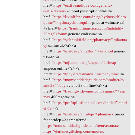
href="
https://eatliveandlove.com/generic-
cialis/">cialis
without prescription</a> <a
href="
https://livinlifepc.com/drugs/hydroxychloro
quine/">hydroxychloroquine
price at walmart</a>
<a href="
https://frankfortamerican.com/tadalafil-
20mg/">forum
generic cialis</a> <a
href="
https://sjsbrookfield.org/pharmacy/">pharma
cy
online uk</a> <a
href="
https://ipalc.org/antalfort/">antalfort
generic
us</a> <a
href="
https://mjlaramie.org/ampecu/">cheap
ampecu online</a> <a
href="
https://fpny.org/asmanyl/">asmanyl</a>
<a
href="
https://momsanddadsguide.com/product/avi
ane-28/">buy
aviane 28 on line</a> <a
href="
https://tradingwithvenus.com/asamax/">asa
max
400mg</a> <a
href="
https://profitplusfinancial.com/arudel/">arud
el</a>
<a
href="
https://ipalc.org/antidep/">pharmacy
prices
for antidep</a> transferred
https://momsanddadsguide.com/item/assonax/
https://darlenesgiftshop.com/amofen/