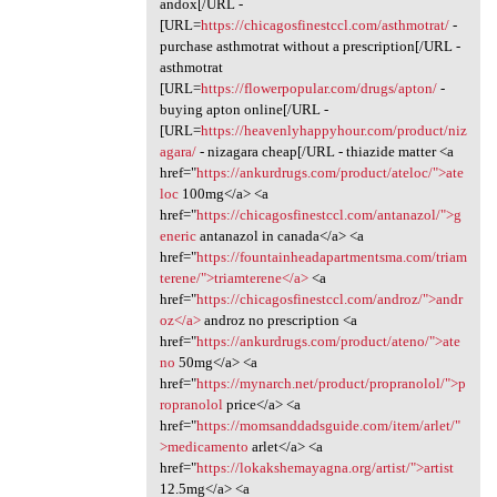
andox[/URL -
[URL=
https://chicagosfinestccl.com/asthmotrat/
-
purchase asthmotrat without a prescription[/URL -
asthmotrat
[URL=
https://flowerpopular.com/drugs/apton/
-
buying apton online[/URL -
[URL=
https://heavenlyhappyhour.com/product/niz
agara/
- nizagara cheap[/URL - thiazide matter <a
href="
https://ankurdrugs.com/product/ateloc/">ate
loc
100mg</a> <a
href="
https://chicagosfinestccl.com/antanazol/">g
eneric
antanazol in canada</a> <a
href="
https://fountainheadapartmentsma.com/triam
terene/">triamterene</a>
<a
href="
https://chicagosfinestccl.com/androz/">andr
oz</a>
androz no prescription <a
href="
https://ankurdrugs.com/product/ateno/">ate
no
50mg</a> <a
href="
https://mynarch.net/product/propranolol/">p
ropranolol
price</a> <a
href="
https://momsanddadsguide.com/item/arlet/"
>medicamento
arlet</a> <a
href="
https://lokakshemayagna.org/artist/">artist
12.5mg</a> <a