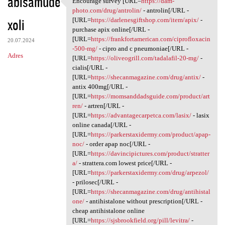
abisamude
Encourage survey [URL=
https://dam-
Encourage survey [URL=https:/
o
photo.com/drug/antrolin/
- antrolin[/URL -
xoli
m
[URL=
https://darlenesgiftshop.com/item/apix/
-
purchase apix online[/URL -
e
[URL=
https://frankfortamerican.com/ciprofloxacin
20.07.2024
n
-500-mg/
- cipro and c pneumoniae[/URL -
Adres
[URL=
https://oliveogrill.com/tadalafil-20-mg/
-
t
cialis[/URL -
a
[URL=
https://shecanmagazine.com/drug/antix/
-
antix 400mg[/URL -
r
[URL=
https://momsanddadsguide.com/product/art
z
ren/
- artren[/URL -
[URL=
https://advantagecarpetca.com/lasix/
- lasix
e
online canada[/URL -
[URL=
https://parkerstaxidermy.com/product/apap-
noc/
- order apap noc[/URL -
[URL=
https://davincipictures.com/product/stratter
a/
- strattera.com lowest price[/URL -
[URL=
https://parkerstaxidermy.com/drug/arpezol/
- prilosec[/URL -
[URL=
https://shecanmagazine.com/drug/antihistal
one/
- antihistalone without prescription[/URL -
cheap antihistalone online
[URL=
https://sjsbrookfield.org/pill/levitra/
-