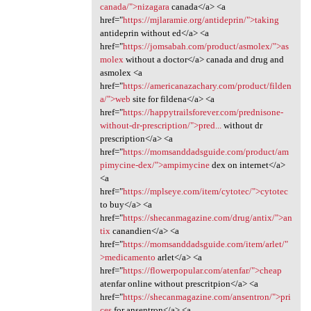
canada/">nizagara
canada</a> <a
href="
https://mjlaramie.org/antideprin/">taking
antideprin without ed</a> <a
href="
https://jomsabah.com/product/asmolex/">as
molex
without a doctor</a> canada and drug and
asmolex <a
href="
https://americanazachary.com/product/filden
a/">web
site for fildena</a> <a
href="
https://happytrailsforever.com/prednisone-
without-dr-prescription/">pred...
without dr
prescription</a> <a
href="
https://momsanddadsguide.com/product/am
pimycine-dex/">ampimycine
dex on internet</a>
<a
href="
https://mplseye.com/item/cytotec/">cytotec
to buy</a> <a
href="
https://shecanmagazine.com/drug/antix/">an
tix
canandien</a> <a
href="
https://momsanddadsguide.com/item/arlet/"
>medicamento
arlet</a> <a
href="
https://flowerpopular.com/atenfar/">cheap
atenfar online without prescritpion</a> <a
href="
https://shecanmagazine.com/ansentron/">pri
ces
for ansentron</a> <a