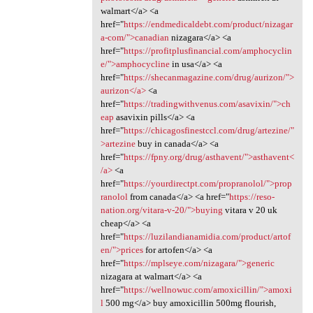
walmart</a> <a
href="
https://endmedicaldebt.com/product/nizagar
a-com/">canadian
nizagara</a> <a
href="
https://profitplusfinancial.com/amphocyclin
e/">amphocycline
in usa</a> <a
href="
https://shecanmagazine.com/drug/aurizon/">
aurizon</a>
<a
href="
https://tradingwithvenus.com/asavixin/">ch
eap
asavixin pills</a> <a
href="
https://chicagosfinestccl.com/drug/artezine/"
>artezine
buy in canada</a> <a
href="
https://fpny.org/drug/asthavent/">asthavent<
/a>
<a
href="
https://yourdirectpt.com/propranolol/">prop
ranolol
from canada</a> <a href="
https://reso-
nation.org/vitara-v-20/">buying
vitara v 20 uk
cheap</a> <a
href="
https://luzilandianamidia.com/product/artof
en/">prices
for artofen</a> <a
href="
https://mplseye.com/nizagara/">generic
nizagara at walmart</a> <a
href="
https://wellnowuc.com/amoxicillin/">amoxi
l
500 mg</a> buy amoxicillin 500mg flourish,