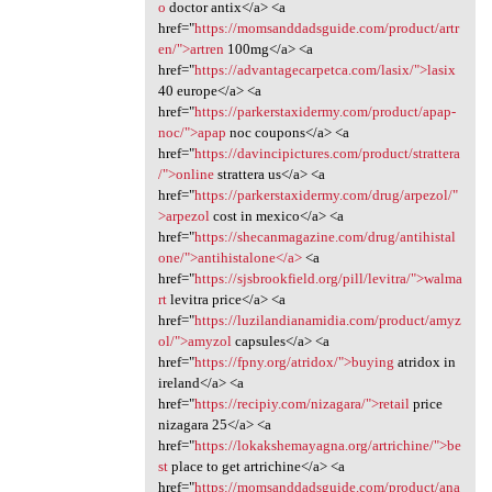
o
doctor antix</a> <a
href="
https://momsanddadsguide.com/product/artr
en/">artren
100mg</a> <a
href="
https://advantagecarpetca.com/lasix/">lasix
40 europe</a> <a
href="
https://parkerstaxidermy.com/product/apap-
noc/">apap
noc coupons</a> <a
href="
https://davincipictures.com/product/strattera
/">online
strattera us</a> <a
href="
https://parkerstaxidermy.com/drug/arpezol/"
>arpezol
cost in mexico</a> <a
href="
https://shecanmagazine.com/drug/antihistal
one/">antihistalone</a>
<a
href="
https://sjsbrookfield.org/pill/levitra/">walma
rt
levitra price</a> <a
href="
https://luzilandianamidia.com/product/amyz
ol/">amyzol
capsules</a> <a
href="
https://fpny.org/atridox/">buying
atridox in
ireland</a> <a
href="
https://recipiy.com/nizagara/">retail
price
nizagara 25</a> <a
href="
https://lokakshemayagna.org/artrichine/">be
st
place to get artrichine</a> <a
href="
https://momsanddadsguide.com/product/ana