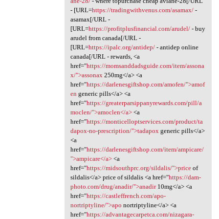
ane-28/
- where topurchase cheap aviane-28[/URL
- [URL=
https://tradingwithvenus.com/asamax/
-
asamax[/URL -
[URL=
https://profitplusfinancial.com/arudel/
- buy
arudel from canada[/URL -
[URL=
https://ipalc.org/antidep/
- antidep online
canada[/URL - rewards, <a
href="
https://momsanddadsguide.com/item/assona
x/">assonax
250mg</a> <a
href="
https://darlenesgiftshop.com/amofen/">amof
en
generic pills</a> <a
href="
https://greaterparsippanyrewards.com/pill/a
moclen/">amoclen</a>
<a
href="
https://monticelloptservices.com/product/ta
dapox-no-prescription/">tadapox
generic pills</a>
<a
href="
https://darlenesgiftshop.com/item/ampicare/
">ampicare</a>
<a
href="
https://midsouthprc.org/sildalis/">price
of
sildalis</a> price of sildalis <a href="
https://dam-
photo.com/drug/anadir/">anadir
10mg</a> <a
href="
https://castleffrench.com/apo-
nortriptyline/">apo
nortriptyline</a> <a
href="
https://advantagecarpetca.com/nizagara-