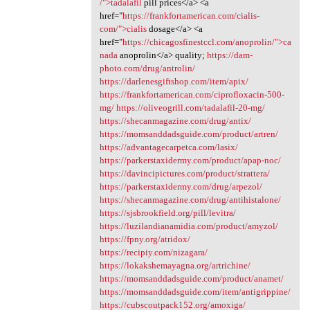
/">tadalafil
pill prices</a> <a
href="
https://frankfortamerican.com/cialis-
com/">cialis
dosage</a> <a
href="
https://chicagosfinestccl.com/anoprolin/">ca
nada
anoprolin</a> quality;
https://dam-
photo.com/drug/antrolin/
https://darlenesgiftshop.com/item/apix/
https://frankfortamerican.com/ciprofloxacin-500-
mg/
https://oliveogrill.com/tadalafil-20-mg/
https://shecanmagazine.com/drug/antix/
https://momsanddadsguide.com/product/artren/
https://advantagecarpetca.com/lasix/
https://parkerstaxidermy.com/product/apap-noc/
https://davincipictures.com/product/strattera/
https://parkerstaxidermy.com/drug/arpezol/
https://shecanmagazine.com/drug/antihistalone/
https://sjsbrookfield.org/pill/levitra/
https://luzilandianamidia.com/product/amyzol/
https://fpny.org/atridox/
https://recipiy.com/nizagara/
https://lokakshemayagna.org/artrichine/
https://momsanddadsguide.com/product/anamet/
https://momsanddadsguide.com/item/antigrippine/
https://cubscoutpack152.org/amoxiga/