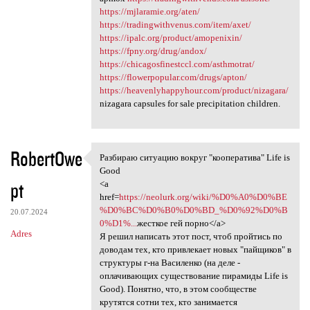
https://mjlaramie.org/aten/
https://tradingwithvenus.com/item/axet/
https://ipalc.org/product/amopenixin/
https://fpny.org/drug/andox/
https://chicagosfinestccl.com/asthmotrat/
https://flowerpopular.com/drugs/apton/
https://heavenlyhappyhour.com/product/nizagara/
nizagara capsules for sale precipitation children.
RobertOwe
Разбираю ситуацию вокруг "кооператива" Life is
Разбираю ситуацию вокруг
Good
pt
<a
href=
https://neolurk.org/wiki/%D0%A0%D0%BE
%D0%BC%D0%B0%D0%BD_%D0%92%D0%B
20.07.2024
0%D1%...
жесткое гей порно</a>
Adres
Я решил написать этот пост, чтоб пройтись по
доводам тех, кто привлекает новых "пайщиков" в
структуры г-на Василенко (на деле -
оплачивающих существование пирамиды Life is
Good). Понятно, что, в этом сообществе
крутятся сотни тех, кто занимается