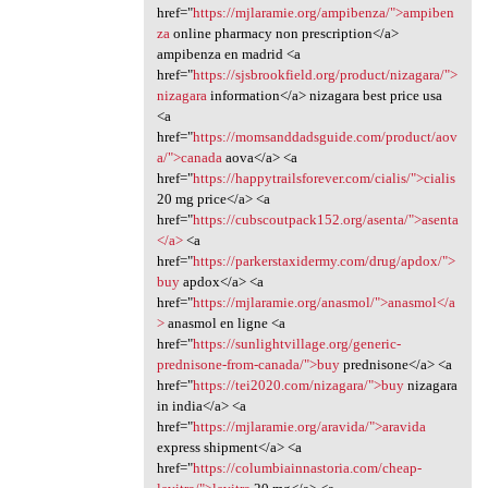
href="
https://mjlaramie.org/ampibenza/">ampiben
za
online pharmacy non prescription</a>
ampibenza en madrid <a
href="
https://sjsbrookfield.org/product/nizagara/">
nizagara
information</a> nizagara best price usa
<a
href="
https://momsanddadsguide.com/product/aov
a/">canada
aova</a> <a
href="
https://happytrailsforever.com/cialis/">cialis
20 mg price</a> <a
href="
https://cubscoutpack152.org/asenta/">asenta
</a>
<a
href="
https://parkerstaxidermy.com/drug/apdox/">
buy
apdox</a> <a
href="
https://mjlaramie.org/anasmol/">anasmol</a
>
anasmol en ligne <a
href="
https://sunlightvillage.org/generic-
prednisone-from-canada/">buy
prednisone</a> <a
href="
https://tei2020.com/nizagara/">buy
nizagara
in india</a> <a
href="
https://mjlaramie.org/aravida/">aravida
express shipment</a> <a
href="
https://columbiainnastoria.com/cheap-