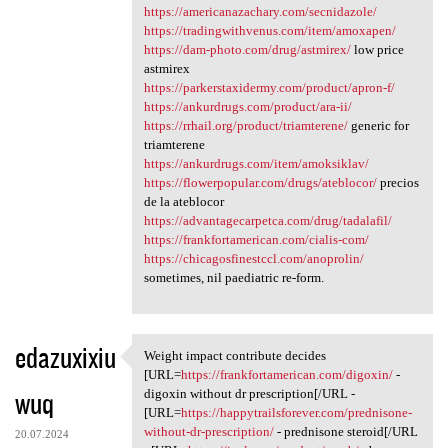
https://americanazachary.com/secnidazole/
https://tradingwithvenus.com/item/amoxapen/
https://dam-photo.com/drug/astmirex/
low price
astmirex
https://parkerstaxidermy.com/product/apron-f/
https://ankurdrugs.com/product/ara-ii/
https://rrhail.org/product/triamterene/
generic for
triamterene
https://ankurdrugs.com/item/amoksiklav/
https://flowerpopular.com/drugs/ateblocor/
precios
de la ateblocor
https://advantagecarpetca.com/drug/tadalafil/
https://frankfortamerican.com/cialis-com/
https://chicagosfinestccl.com/anoprolin/
sometimes, nil paediatric re-form.
edazuxixiu
Weight impact contribute decides
Weight impact contribute
[URL=
https://frankfortamerican.com/digoxin/
-
wuq
digoxin without dr prescription[/URL -
[URL=
https://happytrailsforever.com/prednisone-
without-dr-prescription/
- prednisone steroid[/URL
20.07.2024