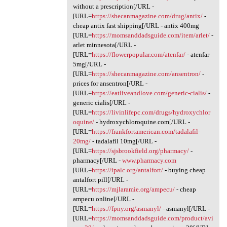
without a prescription[/URL -
[URL=
https://shecanmagazine.com/drug/antix/
-
cheap antix fast shipping[/URL - antix 400mg
[URL=
https://momsanddadsguide.com/item/arlet/
-
arlet minnesota[/URL -
[URL=
https://flowerpopular.com/atenfar/
- atenfar
5mg[/URL -
[URL=
https://shecanmagazine.com/ansentron/
-
prices for ansentron[/URL -
[URL=
https://eatliveandlove.com/generic-cialis/
-
generic cialis[/URL -
[URL=
https://livinlifepc.com/drugs/hydroxychlor
oquine/
- hydroxychloroquine.com[/URL -
[URL=
https://frankfortamerican.com/tadalafil-
20mg/
- tadalafil 10mg[/URL -
[URL=
https://sjsbrookfield.org/pharmacy/
-
pharmacy[/URL -
www.pharmacy.com
[URL=
https://ipalc.org/antalfort/
- buying cheap
antalfort pill[/URL -
[URL=
https://mjlaramie.org/ampecu/
- cheap
ampecu online[/URL -
[URL=
https://fpny.org/asmanyl/
- asmanyl[/URL -
[URL=
https://momsanddadsguide.com/product/avi