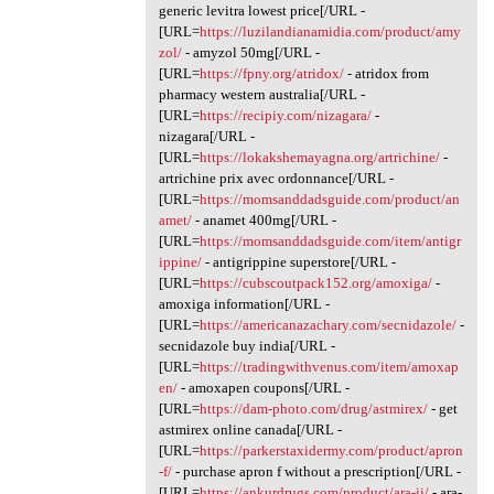
generic levitra lowest price[/URL -
[URL=
https://luzilandianamidia.com/product/amy
zol/
- amyzol 50mg[/URL -
[URL=
https://fpny.org/atridox/
- atridox from
pharmacy western australia[/URL -
[URL=
https://recipiy.com/nizagara/
-
nizagara[/URL -
[URL=
https://lokakshemayagna.org/artrichine/
-
artrichine prix avec ordonnance[/URL -
[URL=
https://momsanddadsguide.com/product/an
amet/
- anamet 400mg[/URL -
[URL=
https://momsanddadsguide.com/item/antigr
ippine/
- antigrippine superstore[/URL -
[URL=
https://cubscoutpack152.org/amoxiga/
-
amoxiga information[/URL -
[URL=
https://americanazachary.com/secnidazole/
-
secnidazole buy india[/URL -
[URL=
https://tradingwithvenus.com/item/amoxap
en/
- amoxapen coupons[/URL -
[URL=
https://dam-photo.com/drug/astmirex/
- get
astmirex online canada[/URL -
[URL=
https://parkerstaxidermy.com/product/apron
-f/
- purchase apron f without a prescription[/URL -
[URL=
https://ankurdrugs.com/product/ara-ii/
- ara-