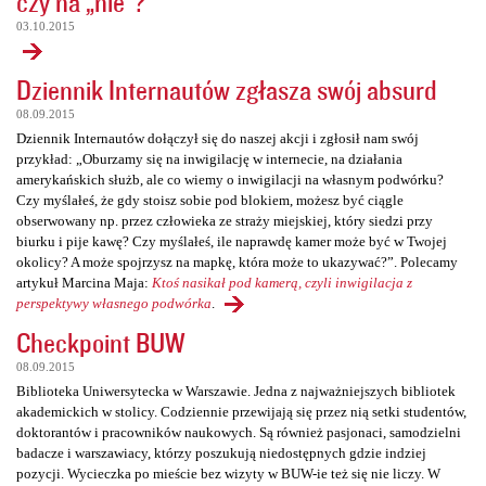
czy na „nie”?
03.10.2015
Dziennik Internautów zgłasza swój absurd
08.09.2015
Dziennik Internautów dołączył się do naszej akcji i zgłosił nam swój
przykład: „Oburzamy się na inwigilację w internecie, na działania
amerykańskich służb, ale co wiemy o inwigilacji na własnym podwórku?
Czy myślałeś, że gdy stoisz sobie pod blokiem, możesz być ciągle
obserwowany np. przez człowieka ze straży miejskiej, który siedzi przy
biurku i pije kawę? Czy myślałeś, ile naprawdę kamer może być w Twojej
okolicy? A może spojrzysz na mapkę, która może to ukazywać?”. Polecamy
artykuł Marcina Maja:
Ktoś nasikał pod kamerą, czyli inwigilacja z
perspektywy własnego podwórka
.
Checkpoint BUW
08.09.2015
Biblioteka Uniwersytecka w Warszawie. Jedna z najważniejszych bibliotek
akademickich w stolicy. Codziennie przewijają się przez nią setki studentów,
doktorantów i pracowników naukowych. Są również pasjonaci, samodzielni
badacze i warszawiacy, którzy poszukują niedostępnych gdzie indziej
pozycji. Wycieczka po mieście bez wizyty w BUW-ie też się nie liczy. W