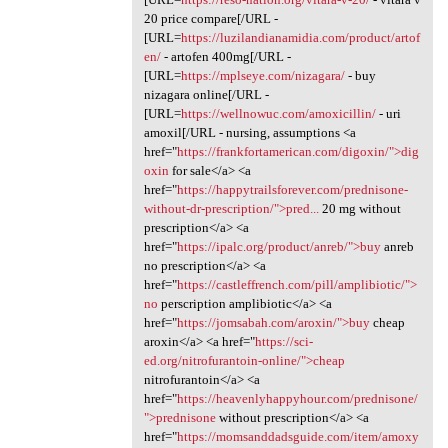
20 price compare[/URL -
[URL=
https://luzilandianamidia.com/product/artof
en/
- artofen 400mg[/URL -
[URL=
https://mplseye.com/nizagara/
- buy
nizagara online[/URL -
[URL=
https://wellnowuc.com/amoxicillin/
- uri
amoxil[/URL - nursing, assumptions <a
href="
https://frankfortamerican.com/digoxin/">dig
oxin
for sale</a> <a
href="
https://happytrailsforever.com/prednisone-
without-dr-prescription/">pred...
20 mg without
prescription</a> <a
href="
https://ipalc.org/product/anreb/">buy
anreb
no prescription</a> <a
href="
https://castleffrench.com/pill/amplibiotic/">
no
perscription amplibiotic</a> <a
href="
https://jomsabah.com/aroxin/">buy
cheap
aroxin</a> <a href="
https://sci-
ed.org/nitrofurantoin-online/">cheap
nitrofurantoin</a> <a
href="
https://heavenlyhappyhour.com/prednisone/
">prednisone
without prescription</a> <a
href="
https://momsanddadsguide.com/item/amoxy