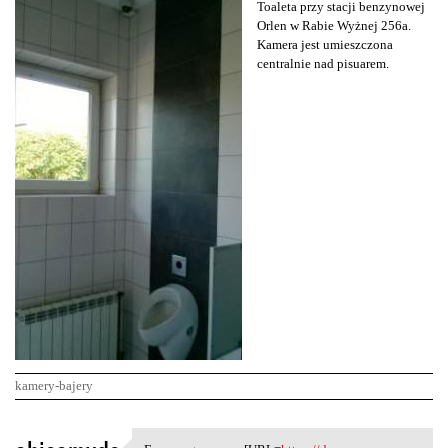
Toaleta przy stacji benzynowej
Orlen w Rabie Wyżnej 256a.
Kamera jest umieszczona
centralnie nad pisuarem.
kamery-bajery
K