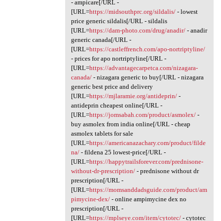
- ampicare[/URL -
[URL=
https://midsouthprc.org/sildalis/
- lowest
price generic sildalis[/URL - sildalis
[URL=
https://dam-photo.com/drug/anadir/
- anadir
generic canada[/URL -
[URL=
https://castleffrench.com/apo-nortriptyline/
- prices for apo nortriptyline[/URL -
[URL=
https://advantagecarpetca.com/nizagara-
canada/
- nizagara generic to buy[/URL - nizagara
generic best price and delivery
[URL=
https://mjlaramie.org/antideprin/
-
antideprin cheapest online[/URL -
[URL=
https://jomsabah.com/product/asmolex/
-
buy asmolex from india online[/URL - cheap
asmolex tablets for sale
[URL=
https://americanazachary.com/product/filde
na/
- fildena 25 lowest-price[/URL -
[URL=
https://happytrailsforever.com/prednisone-
without-dr-prescription/
- prednisone without dr
prescription[/URL -
[URL=
https://momsanddadsguide.com/product/am
pimycine-dex/
- online ampimycine dex no
prescription[/URL -
[URL=
https://mplseye.com/item/cytotec/
- cytotec