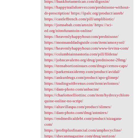
https://frankfortamerican.com/digoxin/
https://happytrailsforever.com/prednisone-without-
dr-prescription/
https://ipalc.org/product/anreb/
https://castleffrench.com/pill/amplibiotic/
https://jomsabah.com/aroxin/
https://sci-
ed.org/nitrofurantoin-online/
https://heavenlyhappyhour.com/prednisone/
https://momsanddadsguide.com/item/amoxysol/
https://heavenlyhappyhour.com/www-levitra-com/
https://columbiainnastoria.com/pill/fildena/
https://johncavaletto.org/drug/prednisone-20mg/
https://teenabortionissues.com/drugs/cernos-caps/
https://parkerstaxidermy.com/product/avidal/
https://ankurdrugs.com/product/apo-glimep/
https://tradingwithvenus.com/item/avlomox/
https://dam-photo.com/anbacim/
https://charlotteelliottinc.com/item/hydroxychloro
quine-online-no-script/
https://altavillaspa.com/product/slimex/
https://dam-photo.com/drug/astmirex/
https://endmedicaldebt.com/product/nizagara-
com/
https://profitplusfinancial.com/amphocycline/
https://shecanmagazine.com/drug/aurizon/