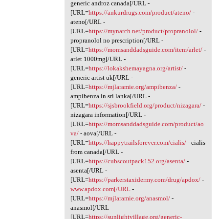
generic androz canada[/URL -
[URL=
https://ankurdrugs.com/product/ateno/
-
ateno[/URL -
[URL=
https://mynarch.net/product/propranolol/
-
propranolol no prescription[/URL -
[URL=
https://momsanddadsguide.com/item/arlet/
-
arlet 1000mg[/URL -
[URL=
https://lokakshemayagna.org/artist/
-
generic artist uk[/URL -
[URL=
https://mjlaramie.org/ampibenza/
-
ampibenza in sri lanka[/URL -
[URL=
https://sjsbrookfield.org/product/nizagara/
-
nizagara information[/URL -
[URL=
https://momsanddadsguide.com/product/ao
va/
- aova[/URL -
[URL=
https://happytrailsforever.com/cialis/
- cialis
from canada[/URL -
[URL=
https://cubscoutpack152.org/asenta/
-
asenta[/URL -
[URL=
https://parkerstaxidermy.com/drug/apdox/
-
www.apdox.com[/URL
-
[URL=
https://mjlaramie.org/anasmol/
-
anasmol[/URL -
[URL=
https://sunlightvillage.org/generic-