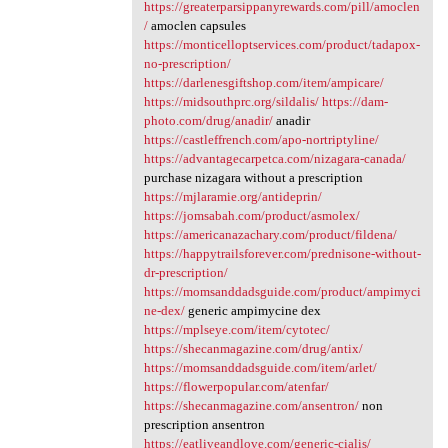
https://greaterparsippanyrewards.com/pill/amoclen
/
amoclen capsules
https://monticelloptservices.com/product/tadapox-
no-prescription/
https://darlenesgiftshop.com/item/ampicare/
https://midsouthprc.org/sildalis/
https://dam-
photo.com/drug/anadir/
anadir
https://castleffrench.com/apo-nortriptyline/
https://advantagecarpetca.com/nizagara-canada/
purchase nizagara without a prescription
https://mjlaramie.org/antideprin/
https://jomsabah.com/product/asmolex/
https://americanazachary.com/product/fildena/
https://happytrailsforever.com/prednisone-without-
dr-prescription/
https://momsanddadsguide.com/product/ampimyci
ne-dex/
generic ampimycine dex
https://mplseye.com/item/cytotec/
https://shecanmagazine.com/drug/antix/
https://momsanddadsguide.com/item/arlet/
https://flowerpopular.com/atenfar/
https://shecanmagazine.com/ansentron/
non
prescription ansentron
https://eatliveandlove.com/generic-cialis/