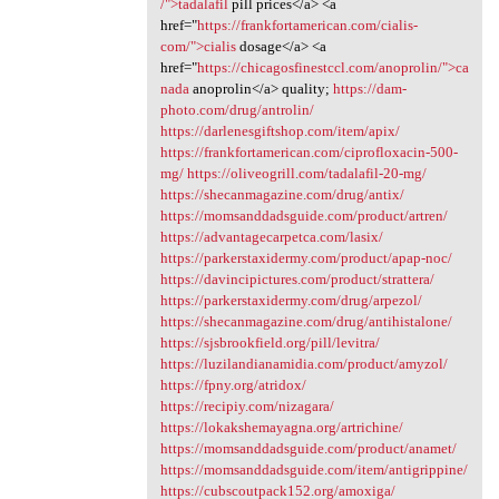
/">tadalafil
pill prices</a> <a
href="
https://frankfortamerican.com/cialis-
com/">cialis
dosage</a> <a
href="
https://chicagosfinestccl.com/anoprolin/">ca
nada
anoprolin</a> quality;
https://dam-
photo.com/drug/antrolin/
https://darlenesgiftshop.com/item/apix/
https://frankfortamerican.com/ciprofloxacin-500-
mg/
https://oliveogrill.com/tadalafil-20-mg/
https://shecanmagazine.com/drug/antix/
https://momsanddadsguide.com/product/artren/
https://advantagecarpetca.com/lasix/
https://parkerstaxidermy.com/product/apap-noc/
https://davincipictures.com/product/strattera/
https://parkerstaxidermy.com/drug/arpezol/
https://shecanmagazine.com/drug/antihistalone/
https://sjsbrookfield.org/pill/levitra/
https://luzilandianamidia.com/product/amyzol/
https://fpny.org/atridox/
https://recipiy.com/nizagara/
https://lokakshemayagna.org/artrichine/
https://momsanddadsguide.com/product/anamet/
https://momsanddadsguide.com/item/antigrippine/
https://cubscoutpack152.org/amoxiga/