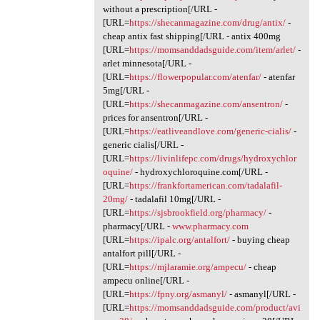
without a prescription[/URL -
[URL=
https://shecanmagazine.com/drug/antix/
-
cheap antix fast shipping[/URL - antix 400mg
[URL=
https://momsanddadsguide.com/item/arlet/
-
arlet minnesota[/URL -
[URL=
https://flowerpopular.com/atenfar/
- atenfar
5mg[/URL -
[URL=
https://shecanmagazine.com/ansentron/
-
prices for ansentron[/URL -
[URL=
https://eatliveandlove.com/generic-cialis/
-
generic cialis[/URL -
[URL=
https://livinlifepc.com/drugs/hydroxychlor
oquine/
- hydroxychloroquine.com[/URL -
[URL=
https://frankfortamerican.com/tadalafil-
20mg/
- tadalafil 10mg[/URL -
[URL=
https://sjsbrookfield.org/pharmacy/
-
pharmacy[/URL -
www.pharmacy.com
[URL=
https://ipalc.org/antalfort/
- buying cheap
antalfort pill[/URL -
[URL=
https://mjlaramie.org/ampecu/
- cheap
ampecu online[/URL -
[URL=
https://fpny.org/asmanyl/
- asmanyl[/URL -
[URL=
https://momsanddadsguide.com/product/avi