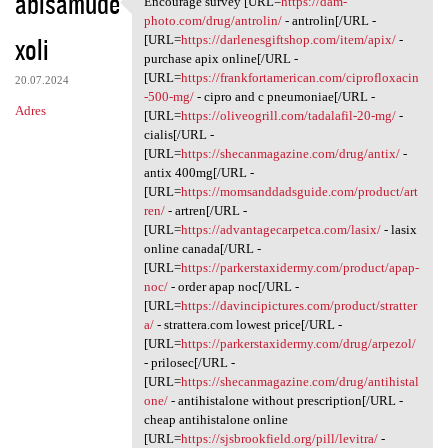
abisamude
Encourage survey [URL=
https://dam-
Encourage survey [URL=https:/
o
photo.com/drug/antrolin/
- antrolin[/URL -
xoli
m
[URL=
https://darlenesgiftshop.com/item/apix/
-
purchase apix online[/URL -
e
[URL=
https://frankfortamerican.com/ciprofloxacin
20.07.2024
n
-500-mg/
- cipro and c pneumoniae[/URL -
Adres
[URL=
https://oliveogrill.com/tadalafil-20-mg/
-
t
cialis[/URL -
a
[URL=
https://shecanmagazine.com/drug/antix/
-
antix 400mg[/URL -
r
[URL=
https://momsanddadsguide.com/product/art
z
ren/
- artren[/URL -
[URL=
https://advantagecarpetca.com/lasix/
- lasix
e
online canada[/URL -
[URL=
https://parkerstaxidermy.com/product/apap-
noc/
- order apap noc[/URL -
[URL=
https://davincipictures.com/product/stratter
a/
- strattera.com lowest price[/URL -
[URL=
https://parkerstaxidermy.com/drug/arpezol/
- prilosec[/URL -
[URL=
https://shecanmagazine.com/drug/antihistal
one/
- antihistalone without prescription[/URL -
cheap antihistalone online
[URL=
https://sjsbrookfield.org/pill/levitra/
-