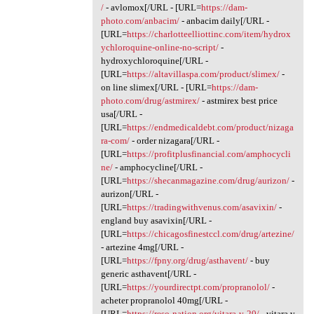
/
- avlomox[/URL - [URL=
https://dam-
photo.com/anbacim/
- anbacim daily[/URL -
[URL=
https://charlotteelliottinc.com/item/hydrox
ychloroquine-online-no-script/
-
hydroxychloroquine[/URL -
[URL=
https://altavillaspa.com/product/slimex/
-
on line slimex[/URL - [URL=
https://dam-
photo.com/drug/astmirex/
- astmirex best price
usa[/URL -
[URL=
https://endmedicaldebt.com/product/nizaga
ra-com/
- order nizagara[/URL -
[URL=
https://profitplusfinancial.com/amphocycli
ne/
- amphocycline[/URL -
[URL=
https://shecanmagazine.com/drug/aurizon/
-
aurizon[/URL -
[URL=
https://tradingwithvenus.com/asavixin/
-
england buy asavixin[/URL -
[URL=
https://chicagosfinestccl.com/drug/artezine/
- artezine 4mg[/URL -
[URL=
https://fpny.org/drug/asthavent/
- buy
generic asthavent[/URL -
[URL=
https://yourdirectpt.com/propranolol/
-
acheter propranolol 40mg[/URL -
[URL=
https://reso-nation.org/vitara-v-20/
- vitara v