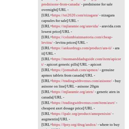
prednisone-from-canada/
- prednisone for sale
overnight[/URL -
[URL=
https://tei2020.com/nizagara/
- nizagara
capsules for sale[/URL -
[URL=
https://mjlaramie.org/aravida/
- aravida.com
lowest price[/URL -
[URL=
https://columbiainnastoria.com/cheap-
levitra/
- levitra prices[/URL -
[URL=
https://ankurdrugs.com/product/ara-ii/
- ara
ii[/URL -
[URL=
https://momsanddadsguide.com/item/apicor
t/
- apicort generic pills[/URL - apicort
[URL=
https://jomsabah.com/apmox/
- genuine
apmox tablets from canada[/URL -
[URL=
https://tradingwithvenus.com/asisone/
- buy
asisone on line[/URL - asisone 20gm
[URL=
https://mjlaramie.org/aten/
- generic aten in
canada[/URL -
[URL=
https://tradingwithvenus.com/item/axet/
-
cheapest axet dosage price[/URL -
[URL=
https://ipalc.org/product/amopenixin/
-
augmentin[/URL -
[URL=
https://fpny.org/drug/andox/
- where to buy