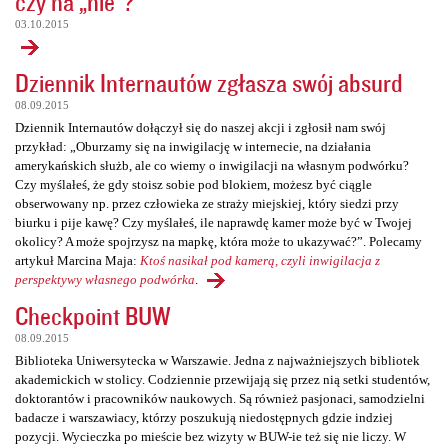
czy na „nie”?
03.10.2015
Dziennik Internautów zgłasza swój absurd
08.09.2015
Dziennik Internautów dołączył się do naszej akcji i zgłosił nam swój
przykład: „Oburzamy się na inwigilację w internecie, na działania
amerykańskich służb, ale co wiemy o inwigilacji na własnym podwórku?
Czy myślałeś, że gdy stoisz sobie pod blokiem, możesz być ciągle
obserwowany np. przez człowieka ze straży miejskiej, który siedzi przy
biurku i pije kawę? Czy myślałeś, ile naprawdę kamer może być w Twojej
okolicy? A może spojrzysz na mapkę, która może to ukazywać?”. Polecamy
artykuł Marcina Maja:
Ktoś nasikał pod kamerą, czyli inwigilacja z
perspektywy własnego podwórka
.
Checkpoint BUW
08.09.2015
Biblioteka Uniwersytecka w Warszawie. Jedna z najważniejszych bibliotek
akademickich w stolicy. Codziennie przewijają się przez nią setki studentów,
doktorantów i pracowników naukowych. Są również pasjonaci, samodzielni
badacze i warszawiacy, którzy poszukują niedostępnych gdzie indziej
pozycji. Wycieczka po mieście bez wizyty w BUW-ie też się nie liczy. W