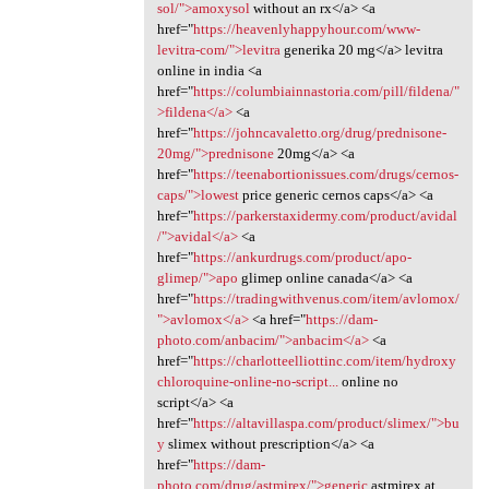
sol/">amoxysol
without an rx</a> <a
href="
https://heavenlyhappyhour.com/www-
levitra-com/">levitra
generika 20 mg</a> levitra
online in india <a
href="
https://columbiainnastoria.com/pill/fildena/"
>fildena</a>
<a
href="
https://johncavaletto.org/drug/prednisone-
20mg/">prednisone
20mg</a> <a
href="
https://teenabortionissues.com/drugs/cernos-
caps/">lowest
price generic cernos caps</a> <a
href="
https://parkerstaxidermy.com/product/avidal
/">avidal</a>
<a
href="
https://ankurdrugs.com/product/apo-
glimep/">apo
glimep online canada</a> <a
href="
https://tradingwithvenus.com/item/avlomox/
">avlomox</a>
<a href="
https://dam-
photo.com/anbacim/">anbacim</a>
<a
href="
https://charlotteelliottinc.com/item/hydroxy
chloroquine-online-no-script...
online no
script</a> <a
href="
https://altavillaspa.com/product/slimex/">bu
y
slimex without prescription</a> <a
href="
https://dam-
photo.com/drug/astmirex/">generic
astmirex at