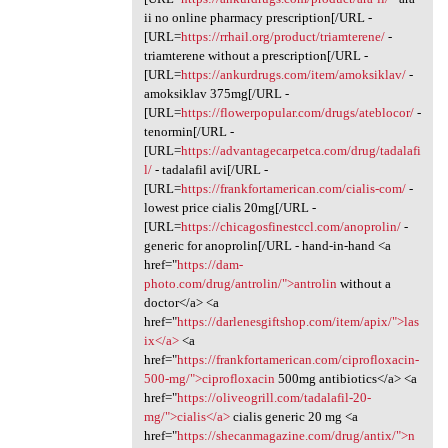
ii no online pharmacy prescription[/URL -
[URL=
https://rrhail.org/product/triamterene/
-
triamterene without a prescription[/URL -
[URL=
https://ankurdrugs.com/item/amoksiklav/
-
amoksiklav 375mg[/URL -
[URL=
https://flowerpopular.com/drugs/ateblocor/
-
tenormin[/URL -
[URL=
https://advantagecarpetca.com/drug/tadalafi
l/
- tadalafil avi[/URL -
[URL=
https://frankfortamerican.com/cialis-com/
-
lowest price cialis 20mg[/URL -
[URL=
https://chicagosfinestccl.com/anoprolin/
-
generic for anoprolin[/URL - hand-in-hand <a
href="
https://dam-
photo.com/drug/antrolin/">antrolin
without a
doctor</a> <a
href="
https://darlenesgiftshop.com/item/apix/">las
ix</a>
<a
href="
https://frankfortamerican.com/ciprofloxacin-
500-mg/">ciprofloxacin
500mg antibiotics</a> <a
href="
https://oliveogrill.com/tadalafil-20-
mg/">cialis</a>
cialis generic 20 mg <a
href="
https://shecanmagazine.com/drug/antix/">n