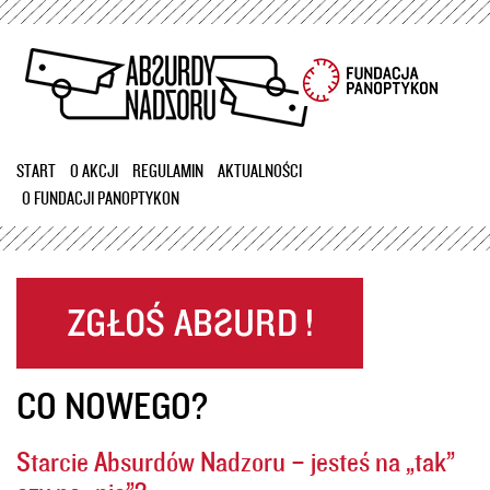
Przejdź
do
treści
START
O AKCJI
REGULAMIN
AKTUALNOŚCI
O FUNDACJI PANOPTYKON
CO NOWEGO?
Starcie Absurdów Nadzoru – jesteś na „tak”