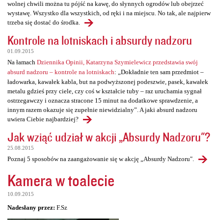
wolnej chwili można tu pójść na kawę, do słynnych ogrodów lub obejrzeć
wystawę. Wszystko dla wszystkich, od ręki i na miejscu. No tak, ale najpierw
trzeba się dostać do środka.
Kontrole na lotniskach i absurdy nadzoru
01.09.2015
Na łamach
Dziennika Opinii, Katarzyna Szymielewicz przedstawia swój
absurd nadzoru – kontrole na lotniskach
: „Dokładnie ten sam przedmiot –
ładowarka, kawałek kabla, but na podwyższonej podeszwie, pasek, kawałek
metalu gdzieś przy ciele, czy coś w kształcie tuby – raz uruchamia sygnał
ostrzegawczy i oznacza stracone 15 minut na dodatkowe sprawdzenie, a
innym razem okazuje się zupełnie niewidzialny”. A jaki absurd nadzoru
uwiera Ciebie najbardziej?
Jak wziąć udział w akcji „Absurdy Nadzoru"?
25.08.2015
Poznaj 5 sposobów na zaangażowanie się w akcję „Absurdy Nadzoru".
Kamera w toalecie
10.09.2015
Nadesłany przez:
F.Sz