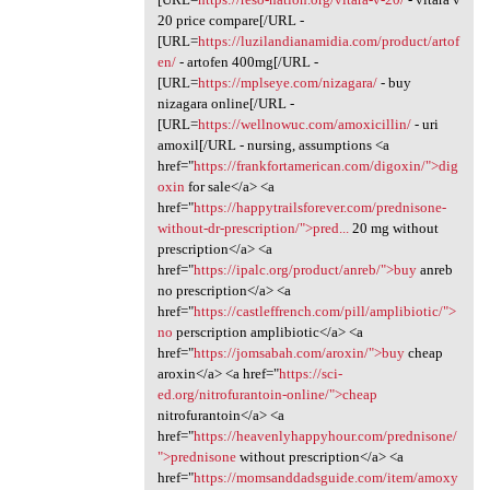
20 price compare[/URL -
[URL=
https://luzilandianamidia.com/product/artof
en/
- artofen 400mg[/URL -
[URL=
https://mplseye.com/nizagara/
- buy
nizagara online[/URL -
[URL=
https://wellnowuc.com/amoxicillin/
- uri
amoxil[/URL - nursing, assumptions <a
href="
https://frankfortamerican.com/digoxin/">dig
oxin
for sale</a> <a
href="
https://happytrailsforever.com/prednisone-
without-dr-prescription/">pred...
20 mg without
prescription</a> <a
href="
https://ipalc.org/product/anreb/">buy
anreb
no prescription</a> <a
href="
https://castleffrench.com/pill/amplibiotic/">
no
perscription amplibiotic</a> <a
href="
https://jomsabah.com/aroxin/">buy
cheap
aroxin</a> <a href="
https://sci-
ed.org/nitrofurantoin-online/">cheap
nitrofurantoin</a> <a
href="
https://heavenlyhappyhour.com/prednisone/
">prednisone
without prescription</a> <a
href="
https://momsanddadsguide.com/item/amoxy