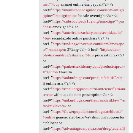
met/">buy
anamet online usa paypal</a> <a
href="
https://momsanddadsguide.com/item/antigri
ppine/">antigrippine
for sale overnight</a> <a
href="
https://cubscoutpack152.org/amoxiga/">pur
chase
amoxiga</a> <a
href="
https://americanazachary.com/secnidazole/"
>buy
secnidazole online purchase</a> <a
href="
https://tradingwithvenus.com/item/amoxape
n/">amoxapen
375mg</a> <a href="
https://dam-
photo.com/drug/astmirex/">low
price astmirex</a>
<a
href="
https://parkerstaxidermy.com/product/apron-
f/">apron
f</a> <a
href="
https://ankurdrugs.com/product/ara-ii/">ara-
ii
online asia</a> <a
href="
https://rrhail.org/product/triamterene/">triam
terene
without a doctors prescription</a> <a
href="
https://ankurdrugs.com/item/amoksiklav/">a
moksiklav</a>
<a
href="
https://flowerpopular.com/drugs/ateblocor/"
>online
generic ateblocor</a> discount coupon for
ateblocor <a
href="
https://advantagecarpetca.com/drug/tadalafil