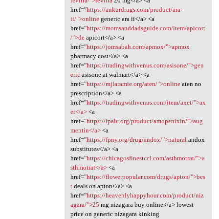
levitra/">levitra
20 mg</a> <a
href="
https://ankurdrugs.com/product/ara-
ii/">online
generic ara ii</a> <a
href="
https://momsanddadsguide.com/item/apicort
/">de
apicort</a> <a
href="
https://jomsabah.com/apmox/">apmox
pharmacy cost</a> <a
href="
https://tradingwithvenus.com/asisone/">gen
eric
asisone at walmart</a> <a
href="
https://mjlaramie.org/aten/">online
aten no
prescription</a> <a
href="
https://tradingwithvenus.com/item/axet/">ax
et</a>
<a
href="
https://ipalc.org/product/amopenixin/">aug
mentin</a>
<a
href="
https://fpny.org/drug/andox/">natural
andox
substitutes</a> <a
href="
https://chicagosfinestccl.com/asthmotrat/">a
sthmotrat</a>
<a
href="
https://flowerpopular.com/drugs/apton/">bes
t
deals on apton</a> <a
href="
https://heavenlyhappyhour.com/product/niz
agara/">25
mg nizagara buy online</a> lowest
price on generic nizagara kinking