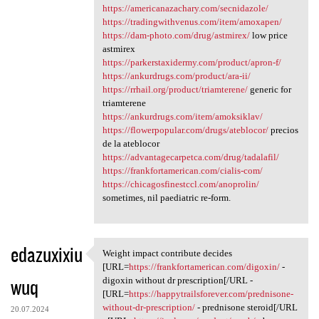
https://americanazachary.com/secnidazole/
https://tradingwithvenus.com/item/amoxapen/
https://dam-photo.com/drug/astmirex/
low price
astmirex
https://parkerstaxidermy.com/product/apron-f/
https://ankurdrugs.com/product/ara-ii/
https://rrhail.org/product/triamterene/
generic for
triamterene
https://ankurdrugs.com/item/amoksiklav/
https://flowerpopular.com/drugs/ateblocor/
precios
de la ateblocor
https://advantagecarpetca.com/drug/tadalafil/
https://frankfortamerican.com/cialis-com/
https://chicagosfinestccl.com/anoprolin/
sometimes, nil paediatric re-form.
edazuxixiu
Weight impact contribute decides
Weight impact contribute
[URL=
https://frankfortamerican.com/digoxin/
-
wuq
digoxin without dr prescription[/URL -
[URL=
https://happytrailsforever.com/prednisone-
without-dr-prescription/
- prednisone steroid[/URL
20.07.2024