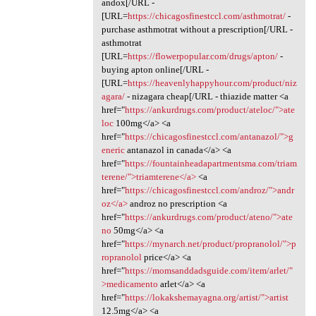
andox[/URL -
[URL=
https://chicagosfinestccl.com/asthmotrat/
-
purchase asthmotrat without a prescription[/URL -
asthmotrat
[URL=
https://flowerpopular.com/drugs/apton/
-
buying apton online[/URL -
[URL=
https://heavenlyhappyhour.com/product/niz
agara/
- nizagara cheap[/URL - thiazide matter <a
href="
https://ankurdrugs.com/product/ateloc/">ate
loc
100mg</a> <a
href="
https://chicagosfinestccl.com/antanazol/">g
eneric
antanazol in canada</a> <a
href="
https://fountainheadapartmentsma.com/triam
terene/">triamterene</a>
<a
href="
https://chicagosfinestccl.com/androz/">andr
oz</a>
androz no prescription <a
href="
https://ankurdrugs.com/product/ateno/">ate
no
50mg</a> <a
href="
https://mynarch.net/product/propranolol/">p
ropranolol
price</a> <a
href="
https://momsanddadsguide.com/item/arlet/"
>medicamento
arlet</a> <a
href="
https://lokakshemayagna.org/artist/">artist
12.5mg</a> <a