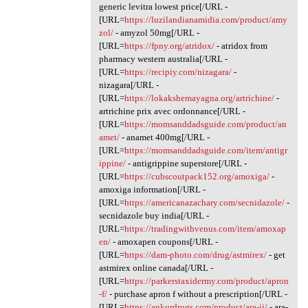
generic levitra lowest price[/URL -
[URL=
https://luzilandianamidia.com/product/amy
zol/
- amyzol 50mg[/URL -
[URL=
https://fpny.org/atridox/
- atridox from
pharmacy western australia[/URL -
[URL=
https://recipiy.com/nizagara/
-
nizagara[/URL -
[URL=
https://lokakshemayagna.org/artrichine/
-
artrichine prix avec ordonnance[/URL -
[URL=
https://momsanddadsguide.com/product/an
amet/
- anamet 400mg[/URL -
[URL=
https://momsanddadsguide.com/item/antigr
ippine/
- antigrippine superstore[/URL -
[URL=
https://cubscoutpack152.org/amoxiga/
-
amoxiga information[/URL -
[URL=
https://americanazachary.com/secnidazole/
-
secnidazole buy india[/URL -
[URL=
https://tradingwithvenus.com/item/amoxap
en/
- amoxapen coupons[/URL -
[URL=
https://dam-photo.com/drug/astmirex/
- get
astmirex online canada[/URL -
[URL=
https://parkerstaxidermy.com/product/apron
-f/
- purchase apron f without a prescription[/URL -
[URL=
https://ankurdrugs.com/product/ara-ii/
- ara-