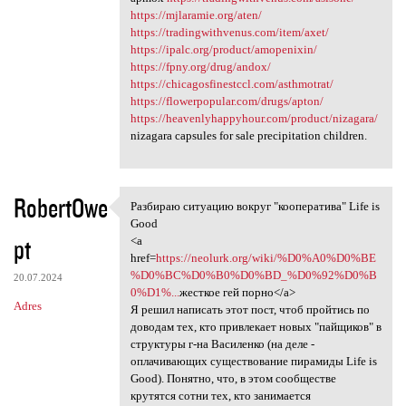
https://mjlaramie.org/aten/
https://tradingwithvenus.com/item/axet/
https://ipalc.org/product/amopenixin/
https://fpny.org/drug/andox/
https://chicagosfinestccl.com/asthmotrat/
https://flowerpopular.com/drugs/apton/
https://heavenlyhappyhour.com/product/nizagara/
nizagara capsules for sale precipitation children.
RobertOwe
Разбираю ситуацию вокруг "кооператива" Life is
Разбираю ситуацию вокруг
Good
pt
<a
href=
https://neolurk.org/wiki/%D0%A0%D0%BE
%D0%BC%D0%B0%D0%BD_%D0%92%D0%B
20.07.2024
0%D1%...
жесткое гей порно</a>
Adres
Я решил написать этот пост, чтоб пройтись по
доводам тех, кто привлекает новых "пайщиков" в
структуры г-на Василенко (на деле -
оплачивающих существование пирамиды Life is
Good). Понятно, что, в этом сообществе
крутятся сотни тех, кто занимается