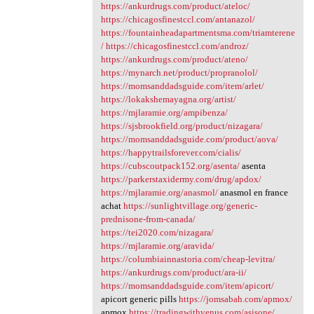
https://ankurdrugs.com/product/ateloc/
https://chicagosfinestccl.com/antanazol/
https://fountainheadapartmentsma.com/triamterene
/
https://chicagosfinestccl.com/androz/
https://ankurdrugs.com/product/ateno/
https://mynarch.net/product/propranolol/
https://momsanddadsguide.com/item/arlet/
https://lokakshemayagna.org/artist/
https://mjlaramie.org/ampibenza/
https://sjsbrookfield.org/product/nizagara/
https://momsanddadsguide.com/product/aova/
https://happytrailsforever.com/cialis/
https://cubscoutpack152.org/asenta/
asenta
https://parkerstaxidermy.com/drug/apdox/
https://mjlaramie.org/anasmol/
anasmol en france
achat
https://sunlightvillage.org/generic-
prednisone-from-canada/
https://tei2020.com/nizagara/
https://mjlaramie.org/aravida/
https://columbiainnastoria.com/cheap-levitra/
https://ankurdrugs.com/product/ara-ii/
https://momsanddadsguide.com/item/apicort/
apicort generic pills
https://jomsabah.com/apmox/
apmox
https://tradingwithvenus.com/asisone/