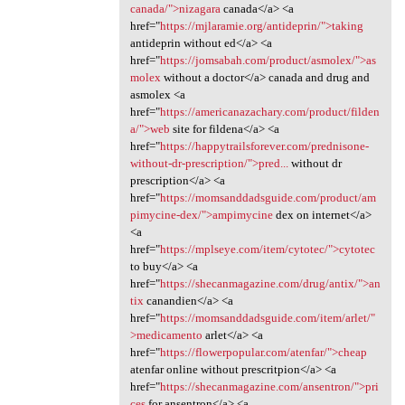
canada/">nizagara
canada</a> <a
href="
https://mjlaramie.org/antideprin/">taking
antideprin without ed</a> <a
href="
https://jomsabah.com/product/asmolex/">as
molex
without a doctor</a> canada and drug and
asmolex <a
href="
https://americanazachary.com/product/filden
a/">web
site for fildena</a> <a
href="
https://happytrailsforever.com/prednisone-
without-dr-prescription/">pred...
without dr
prescription</a> <a
href="
https://momsanddadsguide.com/product/am
pimycine-dex/">ampimycine
dex on internet</a>
<a
href="
https://mplseye.com/item/cytotec/">cytotec
to buy</a> <a
href="
https://shecanmagazine.com/drug/antix/">an
tix
canandien</a> <a
href="
https://momsanddadsguide.com/item/arlet/"
>medicamento
arlet</a> <a
href="
https://flowerpopular.com/atenfar/">cheap
atenfar online without prescritpion</a> <a
href="
https://shecanmagazine.com/ansentron/">pri
ces
for ansentron</a> <a