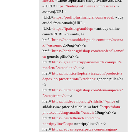
ane-28/
- where topurchase cheap aviane-28[/URL
- [URL=
https://tradingwithvenus.com/asamax/
-
asamax[/URL -
[URL=
https://profitplusfinancial.com/arudel/
- buy
arudel from canada[/URL -
[URL=
https://ipalc.org/antidep/
- antidep online
canada[/URL - rewards, <a
href="
https://momsanddadsguide.com/item/assona
x/">assonax
250mg</a> <a
href="
https://darlenesgiftshop.com/amofen/">amof
en
generic pills</a> <a
href="
https://greaterparsippanyrewards.com/pill/a
moclen/">amoclen</a>
<a
href="
https://monticelloptservices.com/product/ta
dapox-no-prescription/">tadapox
generic pills</a>
<a
href="
https://darlenesgiftshop.com/item/ampicare/
">ampicare</a>
<a
href="
https://midsouthprc.org/sildalis/">price
of
sildalis</a> price of sildalis <a href="
https://dam-
photo.com/drug/anadir/">anadir
10mg</a> <a
href="
https://castleffrench.com/apo-
nortriptyline/">apo
nortriptyline</a> <a
href="
https://advantagecarpetca.com/nizagara-