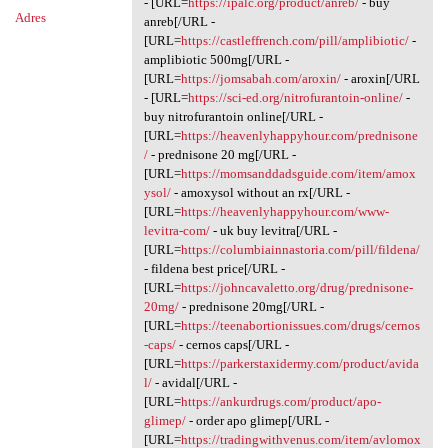
- [URL=
https://ipalc.org/product/anreb/
- buy
Adres
anreb[/URL -
[URL=
https://castleffrench.com/pill/amplibiotic/
-
amplibiotic 500mg[/URL -
[URL=
https://jomsabah.com/aroxin/
- aroxin[/URL
- [URL=
https://sci-ed.org/nitrofurantoin-online/
-
buy nitrofurantoin online[/URL -
[URL=
https://heavenlyhappyhour.com/prednisone
/
- prednisone 20 mg[/URL -
[URL=
https://momsanddadsguide.com/item/amox
ysol/
- amoxysol without an rx[/URL -
[URL=
https://heavenlyhappyhour.com/www-
levitra-com/
- uk buy levitra[/URL -
[URL=
https://columbiainnastoria.com/pill/fildena/
- fildena best price[/URL -
[URL=
https://johncavaletto.org/drug/prednisone-
20mg/
- prednisone 20mg[/URL -
[URL=
https://teenabortionissues.com/drugs/cernos
-caps/
- cernos caps[/URL -
[URL=
https://parkerstaxidermy.com/product/avida
l/
- avidal[/URL -
[URL=
https://ankurdrugs.com/product/apo-
glimep/
- order apo glimep[/URL -
[URL=
https://tradingwithvenus.com/item/avlomox