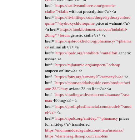
href="
https://eatliveandlove.com/generic-
cialis/">cialis
without prescription</a> <a
href="
https://livinlifepc.com/drugs/hydroxychloro
quine/">hydroxychloroquine
price at walmart</a>
<a href="
https://frankfortamerican.com/tadalafil-
20mg/">forum
generic cialis</a> <a
href="
https://sjsbrookfield.org/pharmacy/">pharma
cy
online uk</a> <a
href="
https://ipalc.org/antalfort/">antalfort
generic
us</a> <a
href="
https://mjlaramie.org/ampecu/">cheap
ampecu online</a> <a
href="
https://fpny.org/asmanyl/">asmanyl</a>
<a
href="
https://momsanddadsguide.com/product/avi
ane-28/">buy
aviane 28 on line</a> <a
href="
https://tradingwithvenus.com/asamax/">asa
max
400mg</a> <a
href="
https://profitplusfinancial.com/arudel/">arud
el</a>
<a
href="
https://ipalc.org/antidep/">pharmacy
prices
for antidep</a> transferred
https://momsanddadsguide.com/item/assonax/
https://darlenesgiftshop.com/amofen/