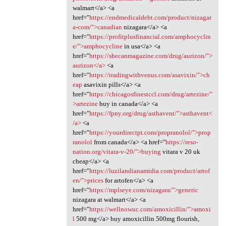
walmart</a> <a
href="
https://endmedicaldebt.com/product/nizagar
a-com/">canadian
nizagara</a> <a
href="
https://profitplusfinancial.com/amphocyclin
e/">amphocycline
in usa</a> <a
href="
https://shecanmagazine.com/drug/aurizon/">
aurizon</a>
<a
href="
https://tradingwithvenus.com/asavixin/">ch
eap
asavixin pills</a> <a
href="
https://chicagosfinestccl.com/drug/artezine/"
>artezine
buy in canada</a> <a
href="
https://fpny.org/drug/asthavent/">asthavent<
/a>
<a
href="
https://yourdirectpt.com/propranolol/">prop
ranolol
from canada</a> <a href="
https://reso-
nation.org/vitara-v-20/">buying
vitara v 20 uk
cheap</a> <a
href="
https://luzilandianamidia.com/product/artof
en/">prices
for artofen</a> <a
href="
https://mplseye.com/nizagara/">generic
nizagara at walmart</a> <a
href="
https://wellnowuc.com/amoxicillin/">amoxi
l
500 mg</a> buy amoxicillin 500mg flourish,