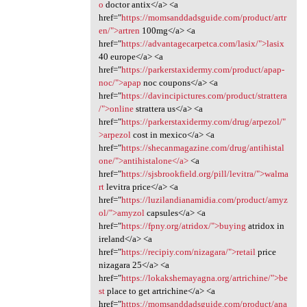
o
doctor antix</a> <a
href="
https://momsanddadsguide.com/product/artr
en/">artren
100mg</a> <a
href="
https://advantagecarpetca.com/lasix/">lasix
40 europe</a> <a
href="
https://parkerstaxidermy.com/product/apap-
noc/">apap
noc coupons</a> <a
href="
https://davincipictures.com/product/strattera
/">online
strattera us</a> <a
href="
https://parkerstaxidermy.com/drug/arpezol/"
>arpezol
cost in mexico</a> <a
href="
https://shecanmagazine.com/drug/antihistal
one/">antihistalone</a>
<a
href="
https://sjsbrookfield.org/pill/levitra/">walma
rt
levitra price</a> <a
href="
https://luzilandianamidia.com/product/amyz
ol/">amyzol
capsules</a> <a
href="
https://fpny.org/atridox/">buying
atridox in
ireland</a> <a
href="
https://recipiy.com/nizagara/">retail
price
nizagara 25</a> <a
href="
https://lokakshemayagna.org/artrichine/">be
st
place to get artrichine</a> <a
href="
https://momsanddadsguide.com/product/ana