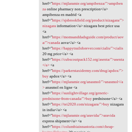
href="
https://mjlaramie.org/ampibenza/">ampiben
za
online pharmacy non prescription</a>
ampibenza en madrid <a
href="
https://sjsbrookfield.org/product/nizagara/">
nizagara
information</a> nizagara best price usa
<a
href="
https://momsanddadsguide.com/product/aov
a/">canada
aova</a> <a
href="
https://happytrailsforever.com/cialis/">cialis
20 mg price</a> <a
href="
https://cubscoutpack152.org/asenta/">asenta
</a>
<a
href="
https://parkerstaxidermy.com/drug/apdox/">
buy
apdox</a> <a
href="
https://mjlaramie.org/anasmol/">anasmol</a
>
anasmol en ligne <a
href="
https://sunlightvillage.org/generic-
prednisone-from-canada/">buy
prednisone</a> <a
href="
https://tei2020.com/nizagara/">buy
nizagara
in india</a> <a
href="
https://mjlaramie.org/aravida/">aravida
express shipment</a> <a
href="
https://columbiainnastoria.com/cheap-