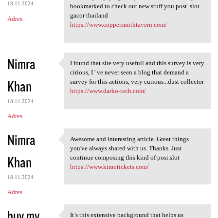
18.11.2024
bookmarked to check out new stuff you post. slot
gacor thailand
Adres
https://www.coppersmithtavern.com/
Nimra
I found that site very usefull and this survey is very
I found that site very
cirious, I ' ve never seen a blog that demand a
Khan
survey for this actions, very curious...dust collector
https://www.darko-tech.com/
18.11.2024
Adres
Nimra
Awesome and interesting article. Great things
Awesome and interesting
you've always shared with us. Thanks. Just
Khan
continue composing this kind of post.slot
https://www.kimotickets.com/
18.11.2024
Adres
buy my
It’s this extensive background that helps us