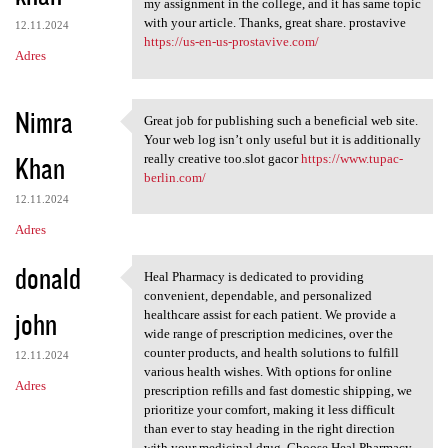
my assignment in the college, and it has same topic
with your article. Thanks, great share. prostavive
12.11.2024
https://us-en-us-prostavive.com/
Adres
Nimra
Great job for publishing such a beneficial web site.
Great job for publishing such
Your web log isn’t only useful but it is additionally
Khan
really creative too.slot gacor
https://www.tupac-
berlin.com/
12.11.2024
Adres
donald
Heal Pharmacy is dedicated to providing
Heal Pharmacy is dedicated to
convenient, dependable, and personalized
john
healthcare assist for each patient. We provide a
wide range of prescription medicines, over the
counter products, and health solutions to fulfill
12.11.2024
various health wishes. With options for online
Adres
prescription refills and fast domestic shipping, we
prioritize your comfort, making it less difficult
than ever to stay heading in the right direction
with your medicinal drug. Choose Heal Pharmacy