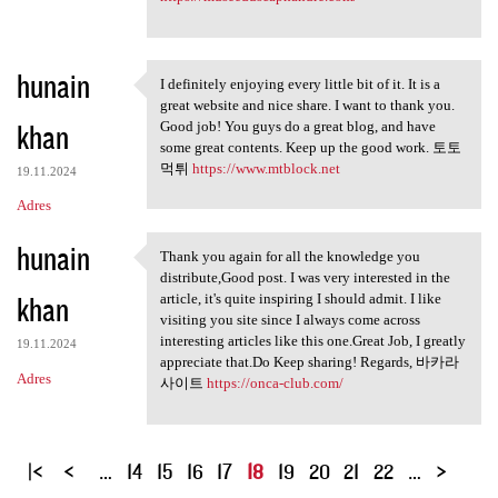
hunain
I definitely enjoying every little bit of it. It is a
I definitely enjoying every
great website and nice share. I want to thank you.
khan
Good job! You guys do a great blog, and have
some great contents. Keep up the good work. 토토
먹튀
https://www.mtblock.net
19.11.2024
Adres
hunain
Thank you again for all the knowledge you
Thank you again for all the
distribute,Good post. I was very interested in the
khan
article, it's quite inspiring I should admit. I like
visiting you site since I always come across
interesting articles like this one.Great Job, I greatly
19.11.2024
appreciate that.Do Keep sharing! Regards, 바카라
Adres
사이트
https://onca-club.com/
S
…
14
15
16
17
18
19
20
21
22
…
t