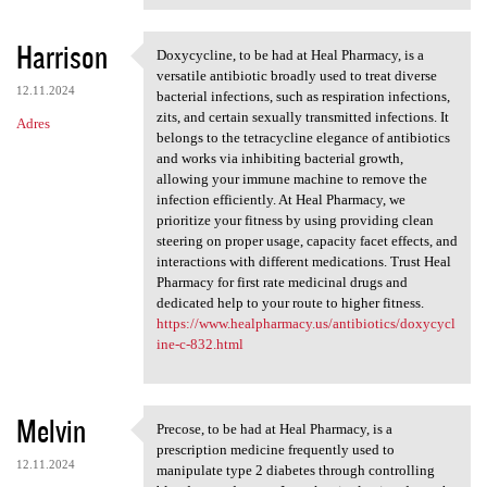
Harrison
Doxycycline, to be had at Heal Pharmacy, is a
Doxycycline, to be had at
versatile antibiotic broadly used to treat diverse
12.11.2024
bacterial infections, such as respiration infections,
zits, and certain sexually transmitted infections. It
Adres
belongs to the tetracycline elegance of antibiotics
and works via inhibiting bacterial growth,
allowing your immune machine to remove the
infection efficiently. At Heal Pharmacy, we
prioritize your fitness by using providing clean
steering on proper usage, capacity facet effects, and
interactions with different medications. Trust Heal
Pharmacy for first rate medicinal drugs and
dedicated help to your route to higher fitness.
https://www.healpharmacy.us/antibiotics/doxycycl
ine-c-832.html
Melvin
Precose, to be had at Heal Pharmacy, is a
Precose, to be had at Heal
prescription medicine frequently used to
12.11.2024
manipulate type 2 diabetes through controlling