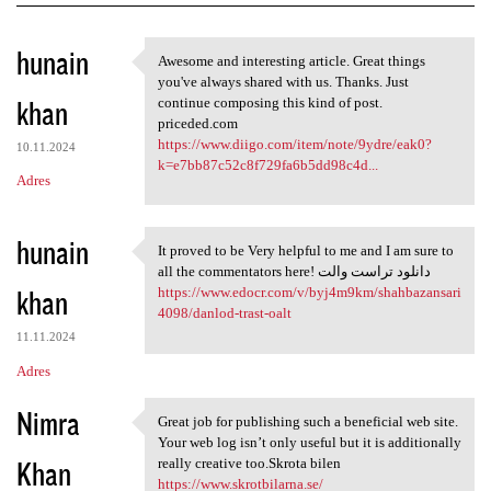
K
hunain
Awesome and interesting article. Great things
Awesome and interesting
o
you've always shared with us. Thanks. Just
khan
m
continue composing this kind of post.
priceded.com
e
https://www.diigo.com/item/note/9ydre/eak0?
10.11.2024
n
k=e7bb87c52c8f729fa6b5dd98c4d...
Adres
t
a
hunain
It proved to be Very helpful to me and I am sure to
r
It proved to be Very helpful
all the commentators here! دانلود تراست والت
z
khan
https://www.edocr.com/v/byj4m9km/shahbazansari
4098/danlod-trast-oalt
e
11.11.2024
Adres
Nimra
Great job for publishing such a beneficial web site.
Great job for publishing such
Your web log isn’t only useful but it is additionally
Khan
really creative too.Skrota bilen
https://www.skrotbilarna.se/