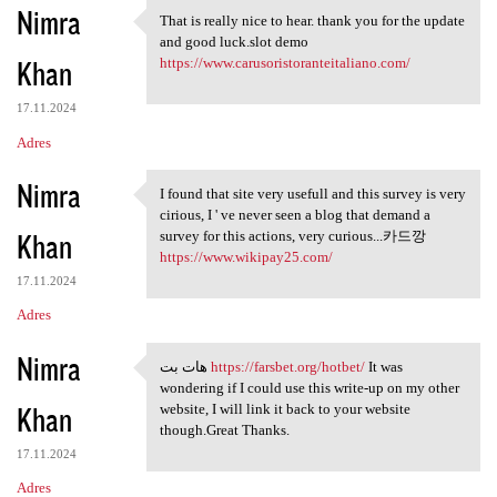
Nimra
That is really nice to hear. thank you for the update
That is really nice to hear.
and good luck.slot demo
Khan
https://www.carusoristoranteitaliano.com/
17.11.2024
Adres
Nimra
I found that site very usefull and this survey is very
I found that site very
cirious, I ' ve never seen a blog that demand a
Khan
survey for this actions, very curious...카드깡
https://www.wikipay25.com/
17.11.2024
Adres
Nimra
هات بت
https://farsbet.org/hotbet/
It was
هات بت https://farsbet.org
wondering if I could use this write-up on my other
Khan
website, I will link it back to your website
though.Great Thanks.
17.11.2024
Adres