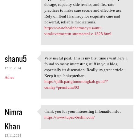
dosage, capacity side results, and first-rate
practices to make sure secure and effective use.
Rely on Heal Pharmacy for exquisite care and
powerful, reliable medications.
https://www.healpharmacy.us/anti-
viral/ivermectin-stromectol-c-1328.html
shanu5
Very useful post. This is my first time i visit here. I
Very useful post. This is my
found so many interesting stuff in your blog
13.11.2024
especially its discussion. Really its great article.
Keep it up. bokepterbaru
Adres
https://jdih.parigimoutongkab.go.id/?
cunlay=premium303
Nimra
thank you for your interesting infomation.slot
thank you for your
https://www.tupac-berlin.com/
Khan
13.11.2024