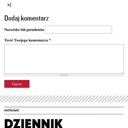
r
o
Dodaj komentarz
n
y
Nazwisko lub pseudonim
Treść Twojego komentarza
*
PATRONAT