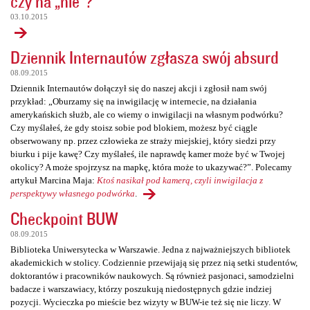
czy na „nie”?
03.10.2015
Dziennik Internautów zgłasza swój absurd
08.09.2015
Dziennik Internautów dołączył się do naszej akcji i zgłosił nam swój
przykład: „Oburzamy się na inwigilację w internecie, na działania
amerykańskich służb, ale co wiemy o inwigilacji na własnym podwórku?
Czy myślałeś, że gdy stoisz sobie pod blokiem, możesz być ciągle
obserwowany np. przez człowieka ze straży miejskiej, który siedzi przy
biurku i pije kawę? Czy myślałeś, ile naprawdę kamer może być w Twojej
okolicy? A może spojrzysz na mapkę, która może to ukazywać?”. Polecamy
artykuł Marcina Maja:
Ktoś nasikał pod kamerą, czyli inwigilacja z
perspektywy własnego podwórka
.
Checkpoint BUW
08.09.2015
Biblioteka Uniwersytecka w Warszawie. Jedna z najważniejszych bibliotek
akademickich w stolicy. Codziennie przewijają się przez nią setki studentów,
doktorantów i pracowników naukowych. Są również pasjonaci, samodzielni
badacze i warszawiacy, którzy poszukują niedostępnych gdzie indziej
pozycji. Wycieczka po mieście bez wizyty w BUW-ie też się nie liczy. W