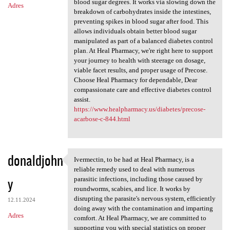
blood sugar degrees. It works via slowing down the
Adres
breakdown of carbohydrates inside the intestines,
preventing spikes in blood sugar after food. This
allows individuals obtain better blood sugar
manipulated as part of a balanced diabetes control
plan. At Heal Pharmacy, we're right here to support
your journey to health with steerage on dosage,
viable facet results, and proper usage of Precose.
Choose Heal Pharmacy for dependable, Dear
compassionate care and effective diabetes control
assist.
https://www.healpharmacy.us/diabetes/precose-
acarbose-c-844.html
donaldjohn
Ivermectin, to be had at Heal Pharmacy, is a
Ivermectin, to be had at Heal
reliable remedy used to deal with numerous
y
parasitic infections, including those caused by
roundworms, scabies, and lice. It works by
disrupting the parasite's nervous system, efficiently
12.11.2024
doing away with the contamination and imparting
Adres
comfort. At Heal Pharmacy, we are committed to
supporting you with special statistics on proper