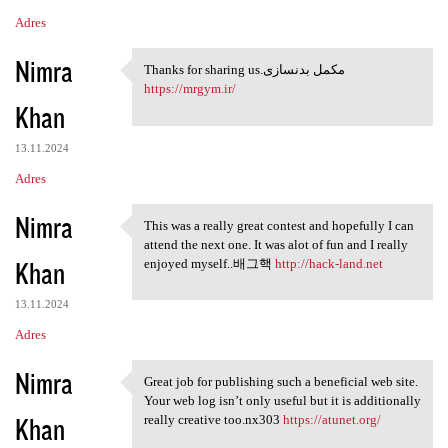
Adres
Nimra
Thanks for sharing us.مکمل بدنسازی
Thanks for sharing us.مکمل
https://mrgym.ir/
Khan
13.11.2024
Adres
Nimra
This was a really great contest and hopefully I can
This was a really great
attend the next one. It was alot of fun and I really
Khan
enjoyed myself..배그핵
http://hack-land.net
13.11.2024
Adres
Nimra
Great job for publishing such a beneficial web site.
Great job for publishing such
Your web log isn’t only useful but it is additionally
Khan
really creative too.nx303
https://atunet.org/