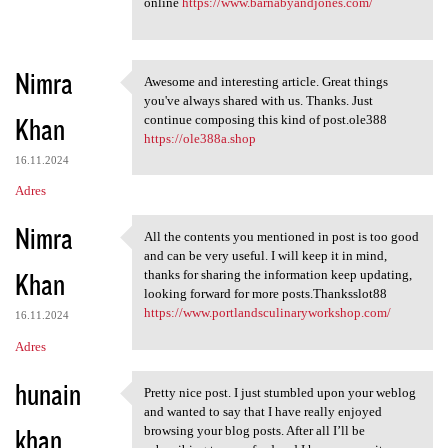
online
https://www.barnabyandjones.com/
Nimra
Awesome and interesting article. Great things
Awesome and interesting
you've always shared with us. Thanks. Just
Khan
continue composing this kind of post.ole388
https://ole388a.shop
16.11.2024
Adres
Nimra
All the contents you mentioned in post is too good
All the contents you
and can be very useful. I will keep it in mind,
Khan
thanks for sharing the information keep updating,
looking forward for more posts.Thanksslot88
https://www.portlandsculinaryworkshop.com/
16.11.2024
Adres
hunain
Pretty nice post. I just stumbled upon your weblog
Pretty nice post. I just
and wanted to say that I have really enjoyed
khan
browsing your blog posts. After all I’ll be