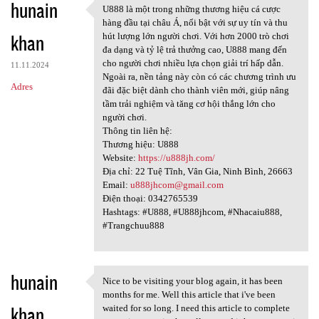
hunain
U888 là một trong những thương hiệu cá cược
U888 là một trong những
hàng đầu tại châu Á, nổi bật với sự uy tín và thu
khan
hút lượng lớn người chơi. Với hơn 2000 trò chơi
đa dạng và tỷ lệ trả thưởng cao, U888 mang đến
cho người chơi nhiều lựa chọn giải trí hấp dẫn.
11.11.2024
Ngoài ra, nền tảng này còn có các chương trình ưu
Adres
đãi đặc biệt dành cho thành viên mới, giúp nâng
tầm trải nghiệm và tăng cơ hội thắng lớn cho
người chơi.
Thông tin liên hệ:
Thương hiệu: U888
Website:
https://u888jh.com/
Địa chỉ: 22 Tuệ Tĩnh, Vân Gia, Ninh Bình, 26663
Email:
u888jhcom@gmail.com
Điện thoại: 0342765539
Hashtags: #U888, #U888jhcom, #Nhacaiu888,
#Trangchuu888
hunain
Nice to be visiting your blog again, it has been
Nice to be visiting your blog
months for me. Well this article that i've been
khan
waited for so long. I need this article to complete