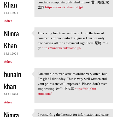
Khan
continue composing this kind of post.世田谷区 家
族葬
https://tomoikisha-sogi.jp/
14.11.2024
Adres
Nimra
This is my first time visit here. From the tons of
This is my first time visit
comments on your articles,I guess I am not only
Khan
one having all the enjoyment right here!尼崎 エス
テ
https://rindabeautysalon.jp/
14.11.2024
Adres
hunain
I am unable to read articles online very often, but
I am unable to read articles
I’m glad I did today. This is very well written and
khan
your points are well-expressed. Please, don’t ever
stop writing. 岩手 中古車
https://dolphin-
auto.com/
14.11.2024
Adres
Nimra
I was surfing the Internet for information and came