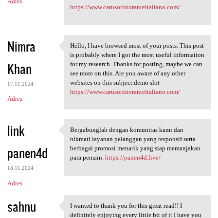
Adres
https://www.carusoristoranteitaliano.com/
Nimra
Hello, I have browsed most of your posts. This post
Hello, I have browsed most of
is probably where I got the most useful information
Khan
for my research. Thanks for posting, maybe we can
see more on this. Are you aware of any other
websites on this subject.demo slot
17.11.2024
https://www.carusoristoranteitaliano.com/
Adres
link
Bergabunglah dengan komunitas kami dan
Bergabunglah dengan komunitas
nikmati layanan pelanggan yang responsif serta
panen4d
berbagai promosi menarik yang siap memanjakan
para pemain.
https://panen4d.live/
18.11.2024
Adres
sahnu
I wanted to thank you for this great read!! I
I wanted to thank you for
definitely enjoying every little bit of it I have you