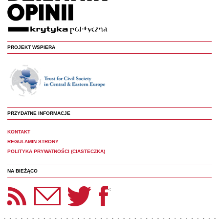
PROJEKT WSPIERA
PRZYDATNE INFORMACJE
KONTAKT
REGULAMIN STRONY
POLITYKA PRYWATNOŚCI (CIASTECZKA)
NA BIEŻĄCO
etter Panoptyka
Twitter
Facebook
<