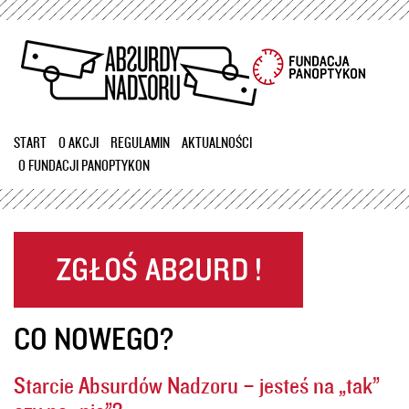
Przejdź
do
treści
START
O AKCJI
REGULAMIN
AKTUALNOŚCI
O FUNDACJI PANOPTYKON
CO NOWEGO?
Starcie Absurdów Nadzoru – jesteś na „tak”