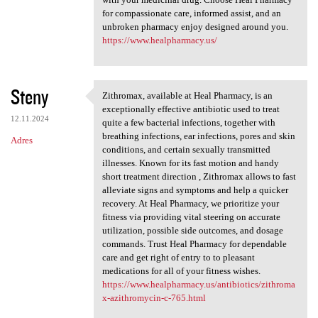
for compassionate care, informed assist, and an
unbroken pharmacy enjoy designed around you.
https://www.healpharmacy.us/
Steny
Zithromax, available at Heal Pharmacy, is an
Zithromax, available at Heal
exceptionally effective antibiotic used to treat
12.11.2024
quite a few bacterial infections, together with
breathing infections, ear infections, pores and skin
Adres
conditions, and certain sexually transmitted
illnesses. Known for its fast motion and handy
short treatment direction , Zithromax allows to fast
alleviate signs and symptoms and help a quicker
recovery. At Heal Pharmacy, we prioritize your
fitness via providing vital steering on accurate
utilization, possible side outcomes, and dosage
commands. Trust Heal Pharmacy for dependable
care and get right of entry to to pleasant
medications for all of your fitness wishes.
https://www.healpharmacy.us/antibiotics/zithroma
x-azithromycin-c-765.html