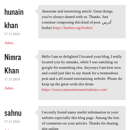
hunain
Awesome and interesting article. Great things
Awesome and interesting
you've always shared with us. Thanks. Just
khan
continue composing this kind of post. آدرس
hotbet
https://farsbet.org/hotbet/
17.11.2024
Adres
Nimra
Hello I am so delighted I located your blog, I really
Hello I am so delighted I
located you by mistake, while I was watching on
Khan
google for something else, Anyways I am here now
and could just like to say thank for a tremendous
post and a all round entertaining website. Please do
17.11.2024
keep up the great work.slot demo
Adres
https://www.carusoristoranteitaliano.com/
sahnu
I recently found many useful information in your
I recently found many useful
website especially this blog page. Among the lots
17.11.2024
of comments on your articles. Thanks for sharing.
slot online