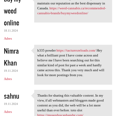
It’s this extensive
maintain our reputation as the best dispensary in
weed
Canada.
https://weed-cannabis.ca/recommended-
cannabis-brands/buymyweedonline/
online
18.11.2024
Adres
Nimra
h335 powder
https://tacturexreloads.com/
Hey
h335 powder https:/
what a brilliant post I have come across and
Khan
believe me I have been searching out for this
similar kind of post for past a week and hardly
came across this. Thank you very much and will
19.11.2024
look for more postings from you.
Adres
sahnu
Thanks for sharing this valuable content. In my
Thanks for sharing this
view, if all webmasters and bloggers made good
19.11.2024
content as you did, the web will be a lot more
useful than ever before. toto slot
Adres
https://museeduscaphandre.com/