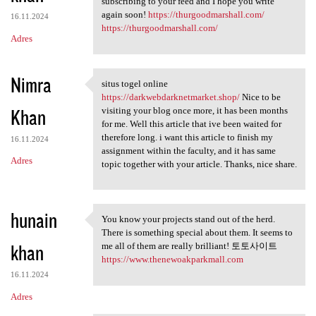
subscribing to your feed and I hope you write
again soon!
https://thurgoodmarshall.com/
16.11.2024
https://thurgoodmarshall.com/
Adres
Nimra
situs togel online
situs togel online https:/
https://darkwebdarknetmarket.shop/
Nice to be
Khan
visiting your blog once more, it has been months
for me. Well this article that ive been waited for
therefore long. i want this article to finish my
16.11.2024
assignment within the faculty, and it has same
Adres
topic together with your article. Thanks, nice share.
hunain
You know your projects stand out of the herd.
You know your projects stand
There is something special about them. It seems to
khan
me all of them are really brilliant! 토토사이트
https://www.thenewoakparkmall.com
16.11.2024
Adres