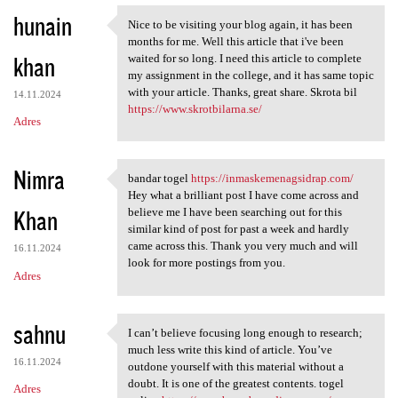
hunain
Nice to be visiting your blog again, it has been
Nice to be visiting your blog
months for me. Well this article that i've been
khan
waited for so long. I need this article to complete
my assignment in the college, and it has same topic
with your article. Thanks, great share. Skrota bil
14.11.2024
https://www.skrotbilarna.se/
Adres
Nimra
bandar togel
https://inmaskemenagsidrap.com/
bandar togel https:/
Hey what a brilliant post I have come across and
Khan
believe me I have been searching out for this
similar kind of post for past a week and hardly
came across this. Thank you very much and will
16.11.2024
look for more postings from you.
Adres
sahnu
I can’t believe focusing long enough to research;
I can’t believe focusing long
much less write this kind of article. You’ve
16.11.2024
outdone yourself with this material without a
doubt. It is one of the greatest contents. togel
Adres