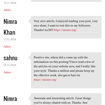
13.11.2024
Adres
Nimra
Very nice article, I enjoyed reading your post, very
Very nice article, I enjoyed
nice share, I want to twit this to my followers.
Khan
Thanks!.nx303
https://atunet.org/
13.11.2024
Adres
sahnu
Positive site, where did u come up with the
Positive site, where did u
information on this posting?I have read a few of
14.11.2024
the articles on your website now, and I really like
your style. Thanks a million and please keep up
Adres
the effective work. slot gacor hari ini
https://atunet.org/
Nimra
Awesome and interesting article. Great things
Awesome and interesting
you've always shared with us. Thanks. Just