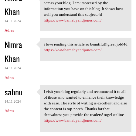
I was surfing the Internet
across your blog. I am impressed by the
Khan
information you have on this blog. It shows how
well you understand this subject.4d
https://www.barnabyandjones.com/
14.11.2024
Adres
Nimra
i love reading this article so beautiful!!great job!4d
i love reading this article
https://www.barnabyandjones.com/
Khan
14.11.2024
Adres
sahnu
I visit your blog regularly and recommend it to all
I visit your blog regularly
of those who wanted to enhance their knowledge
14.11.2024
with ease. The style of writing is excellent and also
the content is top-notch. Thanks for that
Adres
shrewdness you provide the readers! togel online
https://www.barnabyandjones.com/