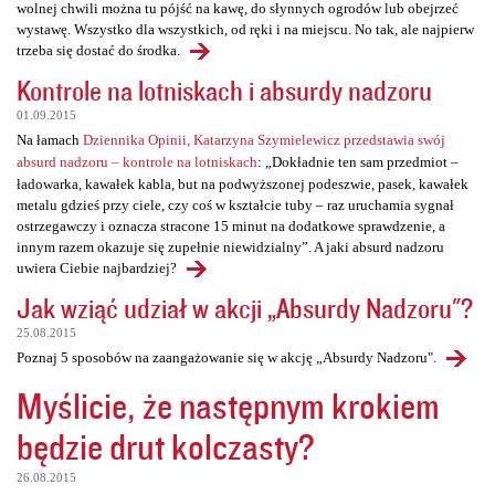
wolnej chwili można tu pójść na kawę, do słynnych ogrodów lub obejrzeć
wystawę. Wszystko dla wszystkich, od ręki i na miejscu. No tak, ale najpierw
trzeba się dostać do środka.
Kontrole na lotniskach i absurdy nadzoru
01.09.2015
Na łamach
Dziennika Opinii, Katarzyna Szymielewicz przedstawia swój
absurd nadzoru – kontrole na lotniskach
: „Dokładnie ten sam przedmiot –
ładowarka, kawałek kabla, but na podwyższonej podeszwie, pasek, kawałek
metalu gdzieś przy ciele, czy coś w kształcie tuby – raz uruchamia sygnał
ostrzegawczy i oznacza stracone 15 minut na dodatkowe sprawdzenie, a
innym razem okazuje się zupełnie niewidzialny”. A jaki absurd nadzoru
uwiera Ciebie najbardziej?
Jak wziąć udział w akcji „Absurdy Nadzoru"?
25.08.2015
Poznaj 5 sposobów na zaangażowanie się w akcję „Absurdy Nadzoru".
Myślicie, że następnym krokiem
będzie drut kolczasty?
26.08.2015