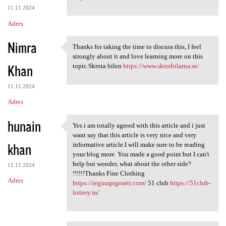
11.11.2024
Adres
Nimra
Thanks for taking the time to discuss this, I feel
Thanks for taking the time to
strongly about it and love learning more on this
Khan
topic.Skrota bilen
https://www.skrotbilarna.se/
11.11.2024
Adres
hunain
Yes i am totally agreed with this article and i just
Yes i am totally agreed with
want say that this article is very nice and very
khan
informative article.I will make sure to be reading
your blog more. You made a good point but I can't
help but wonder, what about the other side?
11.11.2024
!!!!!!Thanks Fine Clothing
Adres
https://reginapignatti.com/
51 club
https://51club-
lottery.in/