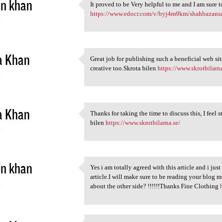
in khan
It proved to be Very helpful
https://www.edocr.com/v/byj4m9km/shahbazansar
4
a Khan
Great job for publishing such a beneficial web site
Great job for publishing such
creative too.Skrota bilen
https://www.skrotbilarna
4
a Khan
Thanks for taking the time to discuss this, I feel
Thanks for taking the time to
bilen
https://www.skrotbilarna.se/
4
in khan
Yes i am totally agreed with this article and i jus
Yes i am totally agreed with
article.I will make sure to be reading your blog 
4
about the other side? !!!!!!Thanks Fine Clothing