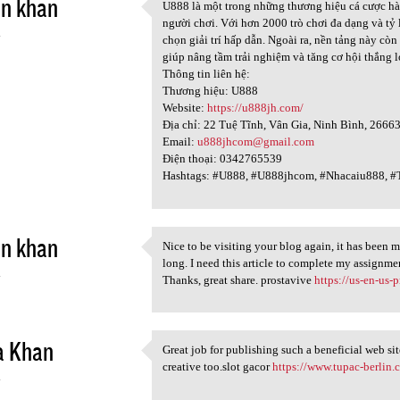
in khan
U888 là một trong những thương hiệu cá cược hàng
U888 là một trong những
người chơi. Với hơn 2000 trò chơi đa dạng và tỷ
4
chọn giải trí hấp dẫn. Ngoài ra, nền tảng này cò
giúp nâng tầm trải nghiệm và tăng cơ hội thắng 
Thông tin liên hệ:
Thương hiệu: U888
Website:
https://u888jh.com/
Địa chỉ: 22 Tuệ Tĩnh, Vân Gia, Ninh Bình, 2666
Email:
u888jhcom@gmail.com
Điện thoại: 0342765539
Hashtags: #U888, #U888jhcom, #Nhacaiu888, 
in khan
Nice to be visiting your blog again, it has been mo
Nice to be visiting your blog
long. I need this article to complete my assignmen
4
Thanks, great share. prostavive
https://us-en-us-
a Khan
Great job for publishing such a beneficial web site
Great job for publishing such
creative too.slot gacor
https://www.tupac-berlin.
4