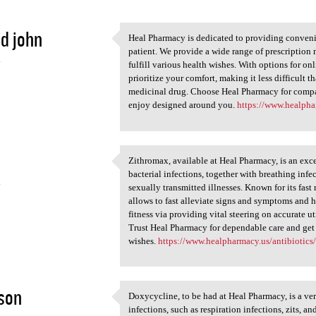
d john
Heal Pharmacy is dedicated to providing convenie
Heal Pharmacy is dedicated to
patient. We provide a wide range of prescription 
4
fulfill various health wishes. With options for on
prioritize your comfort, making it less difficult t
medicinal drug. Choose Heal Pharmacy for compa
enjoy designed around you.
https://www.healpha
Zithromax, available at Heal Pharmacy, is an excep
Zithromax, available at Heal
bacterial infections, together with breathing infe
4
sexually transmitted illnesses. Known for its fas
allows to fast alleviate signs and symptoms and h
fitness via providing vital steering on accurate 
Trust Heal Pharmacy for dependable care and get ri
wishes.
https://www.healpharmacy.us/antibiotics
son
Doxycycline, to be had at Heal Pharmacy, is a vers
Doxycycline, to be had at
infections, such as respiration infections, zits, an