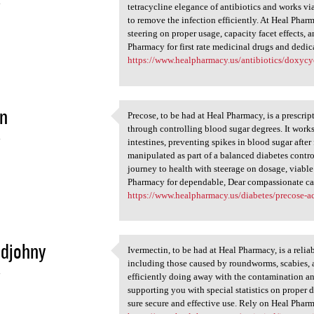
4
tetracycline elegance of antibiotics and works v
to remove the infection efficiently. At Heal Phar
steering on proper usage, capacity facet effects, 
Pharmacy for first rate medicinal drugs and dedica
https://www.healpharmacy.us/antibiotics/doxycy
n
Precose, to be had at Heal Pharmacy, is a prescri
Precose, to be had at Heal
through controlling blood sugar degrees. It wor
4
intestines, preventing spikes in blood sugar after
manipulated as part of a balanced diabetes contro
journey to health with steerage on dosage, viable
Pharmacy for dependable, Dear compassionate care
https://www.healpharmacy.us/diabetes/precose-a
ldjohny
Ivermectin, to be had at Heal Pharmacy, is a reli
Ivermectin, to be had at Heal
including those caused by roundworms, scabies, an
4
efficiently doing away with the contamination a
supporting you with special statistics on proper do
sure secure and effective use. Rely on Heal Pharm