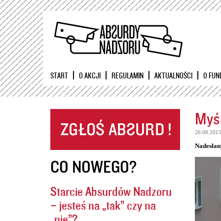
START
O AKCJI
REGULAMIN
AKTUALNOŚCI
O FUN
Myśl
26.08.201
Nadesłan
CO NOWEGO?
Starcie Absurdów Nadzoru
– jesteś na „tak” czy na
„nie”?