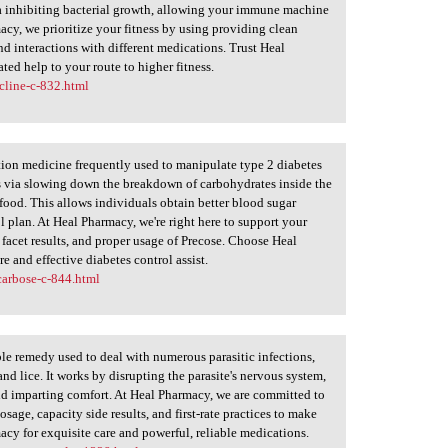
ia inhibiting bacterial growth, allowing your immune machine
macy, we prioritize your fitness by using providing clean
and interactions with different medications. Trust Heal
ted help to your route to higher fitness.
cline-c-832.html
ption medicine frequently used to manipulate type 2 diabetes
ks via slowing down the breakdown of carbohydrates inside the
 food. This allows individuals obtain better blood sugar
l plan. At Heal Pharmacy, we're right here to support your
 facet results, and proper usage of Precose. Choose Heal
 and effective diabetes control assist.
carbose-c-844.html
able remedy used to deal with numerous parasitic infections,
d lice. It works by disrupting the parasite's nervous system,
nd imparting comfort. At Heal Pharmacy, we are committed to
sage, capacity side results, and first-rate practices to make
acy for exquisite care and powerful, reliable medications.