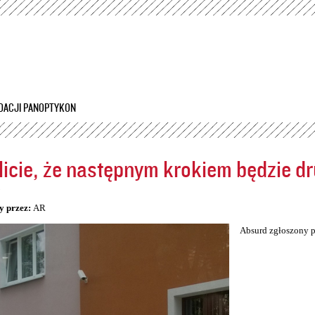
Przejdź
do
treści
DACJI PANOPTYKON
icie, że następnym krokiem będzie dr
5
y przez:
AR
Absurd zgłoszony p