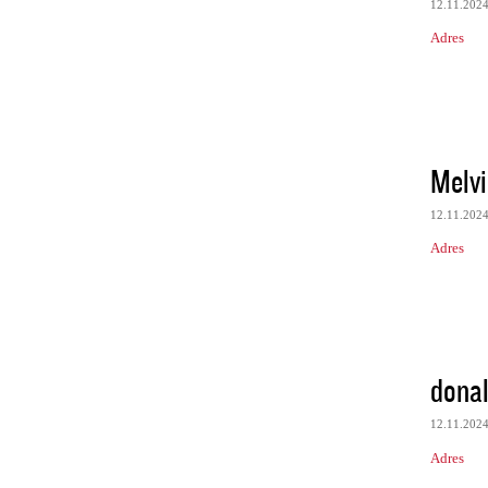
12.11.202
Adres
Melvi
12.11.202
Adres
dona
12.11.202
Adres