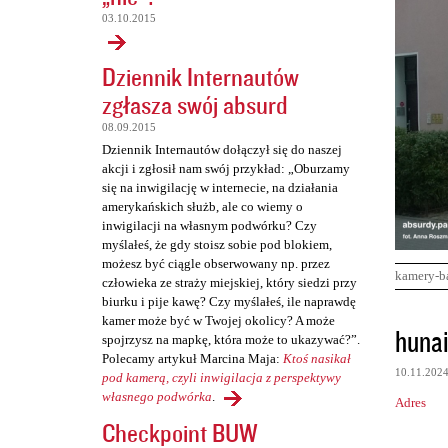
03.10.2015
Dziennik Internautów
zgłasza swój absurd
08.09.2015
Dziennik Internautów dołączył się do naszej
akcji i zgłosił nam swój przykład: „Oburzamy
się na inwigilację w internecie, na działania
amerykańskich służb, ale co wiemy o
inwigilacji na własnym podwórku? Czy
myślałeś, że gdy stoisz sobie pod blokiem,
możesz być ciągle obserwowany np. przez
kamery-b
człowieka ze straży miejskiej, który siedzi przy
biurku i pije kawę? Czy myślałeś, ile naprawdę
kamer może być w Twojej okolicy? A może
K
huna
spojrzysz na mapkę, która może to ukazywać?”.
o
Polecamy artykuł Marcina Maja:
Ktoś nasikał
10.11.202
m
pod kamerą, czyli inwigilacja z perspektywy
własnego podwórka
.
Adres
e
Checkpoint BUW
n