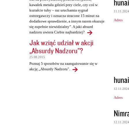
huna
kawałek metalu gdzieś przy ciele, czy coś w
kształcie tuby – raz uruchamia sygnał
11.11.202
ostrzegawczy i oznacza stracone 15 minut na
Adres
dodatkowe sprawdzenie, a innym razem okazuje
się zupełnie niewidzialny”. A jaki absurd
nadzoru uwiera Ciebie najbardziej?
Jak wziąć udział w akcji
„Absurdy Nadzoru"?
25.08.2015
Poznaj 5 sposobów na zaangażowanie się w
akcję „Absurdy Nadzoru".
huna
12.11.202
Adres
Nimr
12.11.202