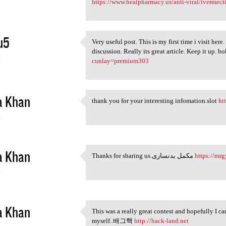
https://www.healpharmacy.us/anti-viral/ivermect
u5
Very useful post. This is my first time i visit here
Very useful post. This is my
discussion. Really its great article. Keep it up. 
4
cunlay=premium303
a Khan
thank you for your interesting infomation.slot
ht
thank you for your
4
a Khan
Thanks for sharing us.مکمل بدنسازی
https://mrg
Thanks for sharing us.مکمل
4
a Khan
This was a really great contest and hopefully I ca
This was a really great
myself..배그핵
http://hack-land.net