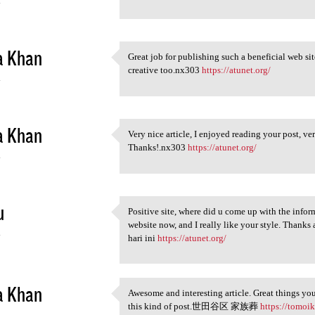
4
a Khan
Great job for publishing such a beneficial web site
Great job for publishing such
creative too.nx303
https://atunet.org/
4
a Khan
Very nice article, I enjoyed reading your post, ver
Very nice article, I enjoyed
Thanks!.nx303
https://atunet.org/
4
u
Positive site, where did u come up with the inform
Positive site, where did u
website now, and I really like your style. Thanks 
4
hari ini
https://atunet.org/
a Khan
Awesome and interesting article. Great things yo
Awesome and interesting
this kind of post.世田谷区 家族葬
https://tomoik