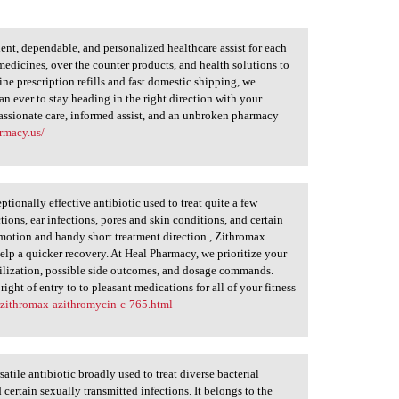
nt, dependable, and personalized healthcare assist for each
medicines, over the counter products, and health solutions to
line prescription refills and fast domestic shipping, we
han ever to stay heading in the right direction with your
ssionate care, informed assist, and an unbroken pharmacy
rmacy.us/
tionally effective antibiotic used to treat quite a few
ctions, ear infections, pores and skin conditions, and certain
t motion and handy short treatment direction , Zithromax
elp a quicker recovery. At Heal Pharmacy, we prioritize your
utilization, possible side outcomes, and dosage commands.
ght of entry to to pleasant medications for all of your fitness
/zithromax-azithromycin-c-765.html
atile antibiotic broadly used to treat diverse bacterial
d certain sexually transmitted infections. It belongs to the