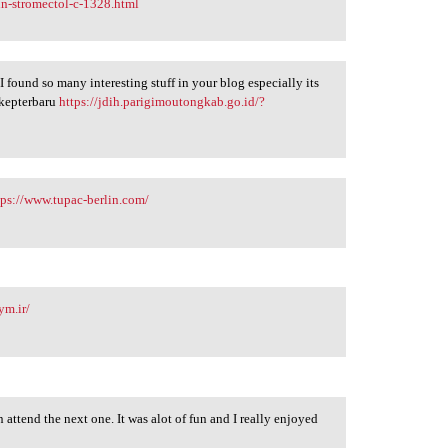
in-stromectol-c-1328.html
. I found so many interesting stuff in your blog especially its
bokepterbaru
https://jdih.parigimoutongkab.go.id/?
tps://www.tupac-berlin.com/
ym.ir/
n attend the next one. It was alot of fun and I really enjoyed