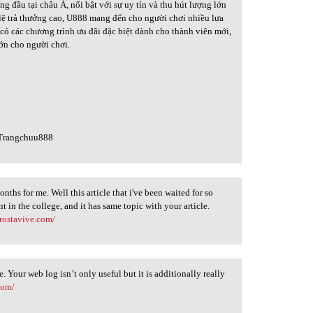
 đầu tại châu Á, nổi bật với sự uy tín và thu hút lượng lớn
 lệ trả thưởng cao, U888 mang đến cho người chơi nhiều lựa
n có các chương trình ưu đãi đặc biệt dành cho thành viên mới,
lớn cho người chơi.
3
#Trangchuu888
nths for me. Well this article that i've been waited for so
t in the college, and it has same topic with your article.
prostavive.com/
. Your web log isn’t only useful but it is additionally really
com/