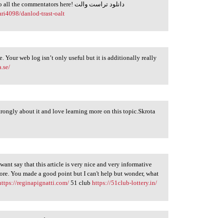
It proved to be Very helpful to me and I am sure to all the commentators here! دانلود تراست والت
i4098/danlod-trast-oalt
. Your web log isn’t only useful but it is additionally really
.se/
 strongly about it and love learning more on this topic.Skrota
t want say that this article is very nice and very informative
more. You made a good point but I can't help but wonder, what
https://reginapignatti.com/
51 club
https://51club-lottery.in/