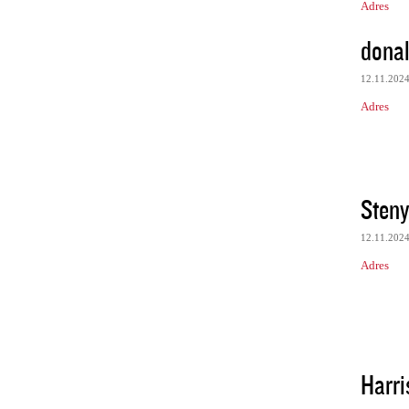
Adres
donal
12.11.202
Adres
Steny
12.11.202
Adres
Harri