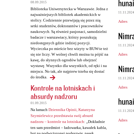
huna
08.09.2015
t
Biblioteka Uniwersytecka w Warszawie. Jedna z
a
11.11.202
najważniejszych bibliotek akademickich w
stolicy. Codziennie przewijają się przez nią
r
Adres
setki studentów, doktorantów i pracowników
z
naukowych. Są również pasjonaci, samodzielni
Nimr
badacze i warszawiacy, którzy poszukują
e
niedostępnych gdzie indziej pozycji.
11.11.202
Wycieczka po mieście bez wizyty w BUW-ie też
Adres
się nie liczy. W wolnej chwili można tu pójść na
kawę, do słynnych ogrodów lub obejrzeć
Nimr
wystawę. Wszystko dla wszystkich, od ręki i na
miejscu. No tak, ale najpierw trzeba się dostać
do środka.
11.11.202
Kontrole na lotniskach i
Adres
absurdy nadzoru
huna
01.09.2015
Na łamach
Dziennika Opinii, Katarzyna
11.11.202
Szymielewicz przedstawia swój absurd
Adres
nadzoru – kontrole na lotniskach
: „Dokładnie
ten sam przedmiot – ładowarka, kawałek kabla,
but na podwyższonej podeszwie, pasek,