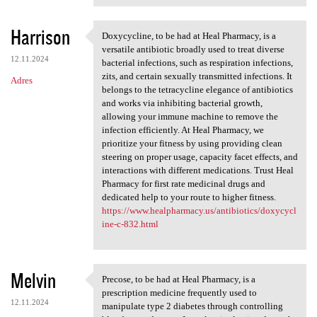
Harrison
Doxycycline, to be had at Heal Pharmacy, is a
Doxycycline, to be had at
versatile antibiotic broadly used to treat diverse
12.11.2024
bacterial infections, such as respiration infections,
zits, and certain sexually transmitted infections. It
Adres
belongs to the tetracycline elegance of antibiotics
and works via inhibiting bacterial growth,
allowing your immune machine to remove the
infection efficiently. At Heal Pharmacy, we
prioritize your fitness by using providing clean
steering on proper usage, capacity facet effects, and
interactions with different medications. Trust Heal
Pharmacy for first rate medicinal drugs and
dedicated help to your route to higher fitness.
https://www.healpharmacy.us/antibiotics/doxycycl
ine-c-832.html
Melvin
Precose, to be had at Heal Pharmacy, is a
Precose, to be had at Heal
prescription medicine frequently used to
12.11.2024
manipulate type 2 diabetes through controlling