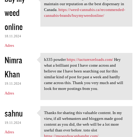
It’s this extensive
maintain our reputation as the best dispensary in
weed
Canada.
https://weed-cannabis.ca/recommended-
cannabis-brands/buymyweedonline/
online
18.11.2024
Adres
Nimra
h335 powder
https://tacturexreloads.com/
Hey
h335 powder https:/
what a brilliant post I have come across and
Khan
believe me I have been searching out for this
similar kind of post for past a week and hardly
came across this. Thank you very much and will
19.11.2024
look for more postings from you.
Adres
sahnu
Thanks for sharing this valuable content. In my
Thanks for sharing this
view, if all webmasters and bloggers made good
19.11.2024
content as you did, the web will be a lot more
useful than ever before. toto slot
Adres
https://museeduscaphandre.com/