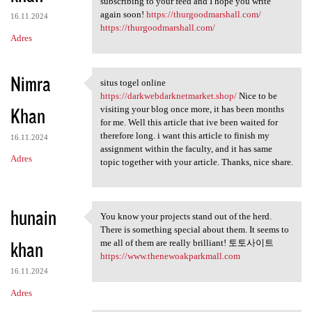
subscribing to your feed and I hope you write
again soon!
https://thurgoodmarshall.com/
16.11.2024
https://thurgoodmarshall.com/
Adres
Nimra
situs togel online
situs togel online https:/
https://darkwebdarknetmarket.shop/
Nice to be
Khan
visiting your blog once more, it has been months
for me. Well this article that ive been waited for
therefore long. i want this article to finish my
16.11.2024
assignment within the faculty, and it has same
Adres
topic together with your article. Thanks, nice share.
hunain
You know your projects stand out of the herd.
You know your projects stand
There is something special about them. It seems to
khan
me all of them are really brilliant! 토토사이트
https://www.thenewoakparkmall.com
16.11.2024
Adres