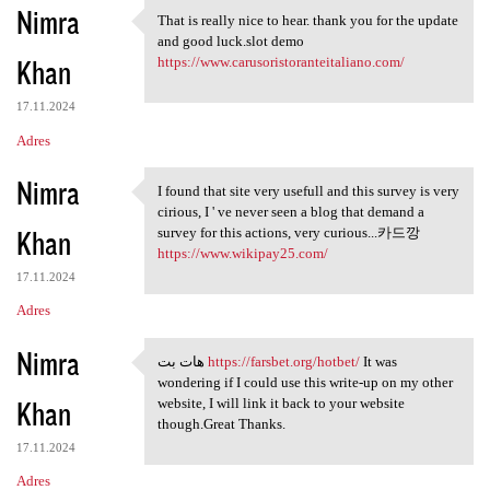
Nimra
That is really nice to hear. thank you for the update
That is really nice to hear.
and good luck.slot demo
Khan
https://www.carusoristoranteitaliano.com/
17.11.2024
Adres
Nimra
I found that site very usefull and this survey is very
I found that site very
cirious, I ' ve never seen a blog that demand a
Khan
survey for this actions, very curious...카드깡
https://www.wikipay25.com/
17.11.2024
Adres
Nimra
هات بت
https://farsbet.org/hotbet/
It was
هات بت https://farsbet.org
wondering if I could use this write-up on my other
Khan
website, I will link it back to your website
though.Great Thanks.
17.11.2024
Adres