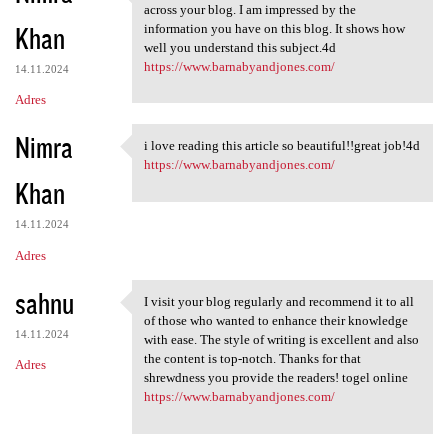
I was surfing the Internet
across your blog. I am impressed by the
Khan
information you have on this blog. It shows how
well you understand this subject.4d
https://www.barnabyandjones.com/
14.11.2024
Adres
Nimra
i love reading this article so beautiful!!great job!4d
i love reading this article
https://www.barnabyandjones.com/
Khan
14.11.2024
Adres
sahnu
I visit your blog regularly and recommend it to all
I visit your blog regularly
of those who wanted to enhance their knowledge
14.11.2024
with ease. The style of writing is excellent and also
the content is top-notch. Thanks for that
Adres
shrewdness you provide the readers! togel online
https://www.barnabyandjones.com/