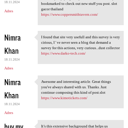
18.11.2024
bookmarked to check out new stuff you post. slot
gacor thailand
Adres
https://www.coppersmithtavern.com/
Nimra
I found that site very usefull and this survey is very
I found that site very
cirious, I ' ve never seen a blog that demand a
Khan
survey for this actions, very curious...dust collector
https://www.darko-tech.com/
18.11.2024
Adres
Nimra
Awesome and interesting article. Great things
Awesome and interesting
you've always shared with us. Thanks. Just
Khan
continue composing this kind of post.slot
https://www.kimotickets.com/
18.11.2024
Adres
buy my
It’s this extensive background that helps us