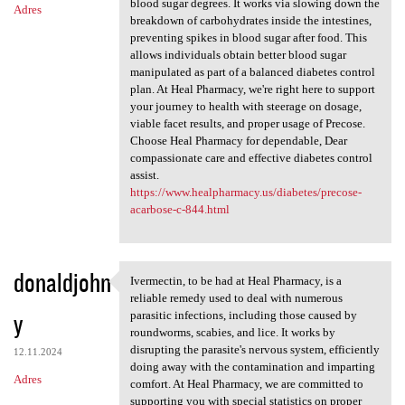
blood sugar degrees. It works via slowing down the
Adres
breakdown of carbohydrates inside the intestines,
preventing spikes in blood sugar after food. This
allows individuals obtain better blood sugar
manipulated as part of a balanced diabetes control
plan. At Heal Pharmacy, we're right here to support
your journey to health with steerage on dosage,
viable facet results, and proper usage of Precose.
Choose Heal Pharmacy for dependable, Dear
compassionate care and effective diabetes control
assist.
https://www.healpharmacy.us/diabetes/precose-
acarbose-c-844.html
donaldjohn
Ivermectin, to be had at Heal Pharmacy, is a
Ivermectin, to be had at Heal
reliable remedy used to deal with numerous
y
parasitic infections, including those caused by
roundworms, scabies, and lice. It works by
disrupting the parasite's nervous system, efficiently
12.11.2024
doing away with the contamination and imparting
Adres
comfort. At Heal Pharmacy, we are committed to
supporting you with special statistics on proper