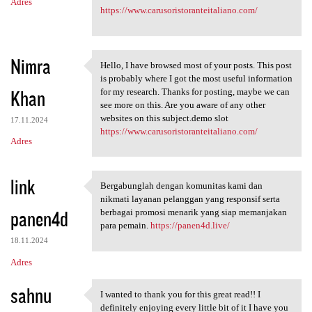
Adres
https://www.carusoristoranteitaliano.com/
Nimra
Hello, I have browsed most of your posts. This post
Hello, I have browsed most of
is probably where I got the most useful information
Khan
for my research. Thanks for posting, maybe we can
see more on this. Are you aware of any other
websites on this subject.demo slot
17.11.2024
https://www.carusoristoranteitaliano.com/
Adres
link
Bergabunglah dengan komunitas kami dan
Bergabunglah dengan komunitas
nikmati layanan pelanggan yang responsif serta
panen4d
berbagai promosi menarik yang siap memanjakan
para pemain.
https://panen4d.live/
18.11.2024
Adres
sahnu
I wanted to thank you for this great read!! I
I wanted to thank you for
definitely enjoying every little bit of it I have you