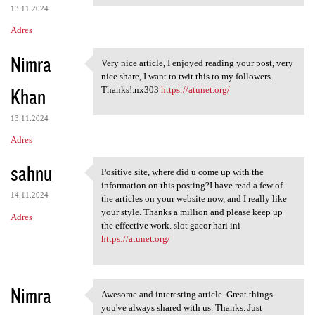
13.11.2024
Adres
Nimra
Very nice article, I enjoyed reading your post, very
Very nice article, I enjoyed
nice share, I want to twit this to my followers.
Khan
Thanks!.nx303
https://atunet.org/
13.11.2024
Adres
sahnu
Positive site, where did u come up with the
Positive site, where did u
information on this posting?I have read a few of
14.11.2024
the articles on your website now, and I really like
your style. Thanks a million and please keep up
Adres
the effective work. slot gacor hari ini
https://atunet.org/
Nimra
Awesome and interesting article. Great things
Awesome and interesting
you've always shared with us. Thanks. Just