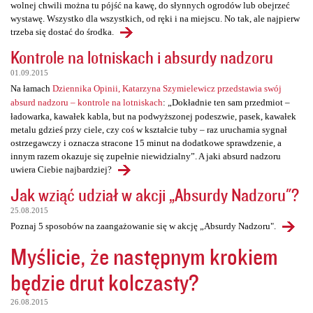
wolnej chwili można tu pójść na kawę, do słynnych ogrodów lub obejrzeć
wystawę. Wszystko dla wszystkich, od ręki i na miejscu. No tak, ale najpierw
trzeba się dostać do środka.
Kontrole na lotniskach i absurdy nadzoru
01.09.2015
Na łamach
Dziennika Opinii, Katarzyna Szymielewicz przedstawia swój
absurd nadzoru – kontrole na lotniskach
: „Dokładnie ten sam przedmiot –
ładowarka, kawałek kabla, but na podwyższonej podeszwie, pasek, kawałek
metalu gdzieś przy ciele, czy coś w kształcie tuby – raz uruchamia sygnał
ostrzegawczy i oznacza stracone 15 minut na dodatkowe sprawdzenie, a
innym razem okazuje się zupełnie niewidzialny”. A jaki absurd nadzoru
uwiera Ciebie najbardziej?
Jak wziąć udział w akcji „Absurdy Nadzoru"?
25.08.2015
Poznaj 5 sposobów na zaangażowanie się w akcję „Absurdy Nadzoru".
Myślicie, że następnym krokiem
będzie drut kolczasty?
26.08.2015