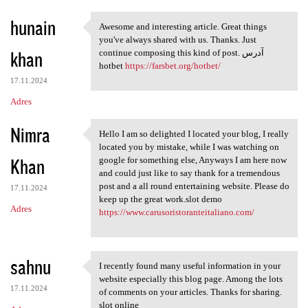
hunain
Awesome and interesting article. Great things
Awesome and interesting
you've always shared with us. Thanks. Just
khan
continue composing this kind of post. آدرس
hotbet
https://farsbet.org/hotbet/
17.11.2024
Adres
Nimra
Hello I am so delighted I located your blog, I really
Hello I am so delighted I
located you by mistake, while I was watching on
Khan
google for something else, Anyways I am here now
and could just like to say thank for a tremendous
post and a all round entertaining website. Please do
17.11.2024
keep up the great work.slot demo
Adres
https://www.carusoristoranteitaliano.com/
sahnu
I recently found many useful information in your
I recently found many useful
website especially this blog page. Among the lots
17.11.2024
of comments on your articles. Thanks for sharing.
slot online