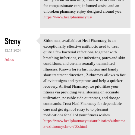
for compassionate care, informed assist, and an
unbroken pharmacy enjoy designed around you.
https://www.healpharmacy.us/
Steny
Zithromax, available at Heal Pharmacy, is an
Zithromax, available at Heal
exceptionally effective antibiotic used to treat
12.11.2024
quite a few bacterial infections, together with
breathing infections, ear infections, pores and skin
Adres
conditions, and certain sexually transmitted
illnesses. Known for its fast motion and handy
short treatment direction , Zithromax allows to fast
alleviate signs and symptoms and help a quicker
recovery. At Heal Pharmacy, we prioritize your
fitness via providing vital steering on accurate
utilization, possible side outcomes, and dosage
commands. Trust Heal Pharmacy for dependable
care and get right of entry to to pleasant
medications for all of your fitness wishes.
https://www.healpharmacy.us/antibiotics/zithroma
x-azithromycin-c-765.html