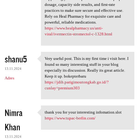
dosage, capacity side results, and first-rate
practices to make sure secure and effective use.
Rely on Heal Pharmacy for exquisite care and
powerful, reliable medications.
https://www.healpharmacy.us/anti-
viral/ivermectin-stromectol-c-1328.html
shanu5
Very useful post. This is my first time i visit here. I
Very useful post. This is my
found so many interesting stuff in your blog
13.11.2024
especially its discussion. Really its great article.
Keep it up. bokepterbaru
Adres
https://jdih.parigimoutongkab.go.id/?
cunlay=premium303
Nimra
thank you for your interesting infomation.slot
thank you for your
https://www.tupac-berlin.com/
Khan
13.11.2024