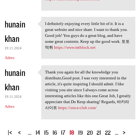
hunain
I definitely enjoying every little bit of it. It is a
I definitely enjoying every
great website and nice share. I want to thank you.
khan
Good job! You guys do a great blog, and have
some great contents. Keep up the good work. 토토
먹튀
https://www.mtblock.net
19.11.2024
Adres
hunain
Thank you again for all the knowledge you
Thank you again for all the
distribute,Good post. I was very interested in the
khan
article, it's quite inspiring I should admit. I like
visiting you site since I always come across
interesting articles like this one.Great Job, I greatly
19.11.2024
appreciate that.Do Keep sharing! Regards, 바카라
Adres
사이트
https://onca-club.com/
S
…
14
15
16
17
18
19
20
21
22
…
t