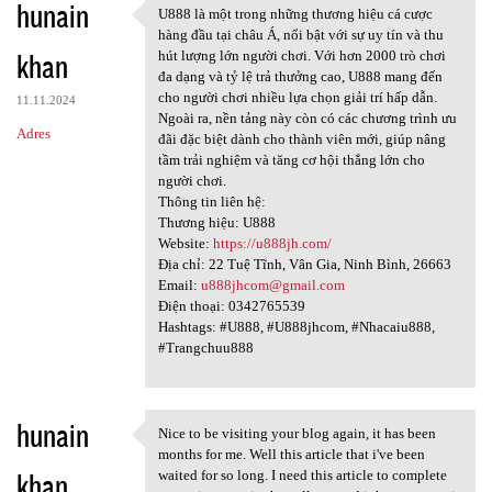
hunain
U888 là một trong những thương hiệu cá cược
U888 là một trong những
hàng đầu tại châu Á, nổi bật với sự uy tín và thu
khan
hút lượng lớn người chơi. Với hơn 2000 trò chơi
đa dạng và tỷ lệ trả thưởng cao, U888 mang đến
cho người chơi nhiều lựa chọn giải trí hấp dẫn.
11.11.2024
Ngoài ra, nền tảng này còn có các chương trình ưu
Adres
đãi đặc biệt dành cho thành viên mới, giúp nâng
tầm trải nghiệm và tăng cơ hội thắng lớn cho
người chơi.
Thông tin liên hệ:
Thương hiệu: U888
Website:
https://u888jh.com/
Địa chỉ: 22 Tuệ Tĩnh, Vân Gia, Ninh Bình, 26663
Email:
u888jhcom@gmail.com
Điện thoại: 0342765539
Hashtags: #U888, #U888jhcom, #Nhacaiu888,
#Trangchuu888
hunain
Nice to be visiting your blog again, it has been
Nice to be visiting your blog
months for me. Well this article that i've been
khan
waited for so long. I need this article to complete