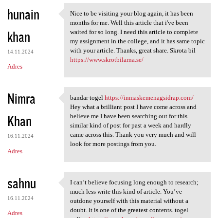
hunain
Nice to be visiting your blog again, it has been
Nice to be visiting your blog
months for me. Well this article that i've been
khan
waited for so long. I need this article to complete
my assignment in the college, and it has same topic
with your article. Thanks, great share. Skrota bil
14.11.2024
https://www.skrotbilarna.se/
Adres
Nimra
bandar togel
https://inmaskemenagsidrap.com/
bandar togel https:/
Hey what a brilliant post I have come across and
Khan
believe me I have been searching out for this
similar kind of post for past a week and hardly
came across this. Thank you very much and will
16.11.2024
look for more postings from you.
Adres
sahnu
I can’t believe focusing long enough to research;
I can’t believe focusing long
much less write this kind of article. You’ve
16.11.2024
outdone yourself with this material without a
doubt. It is one of the greatest contents. togel
Adres