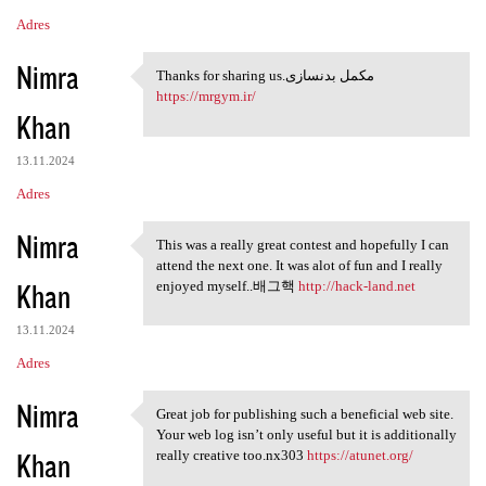
Adres
Nimra
Thanks for sharing us.مکمل بدنسازی
Thanks for sharing us.مکمل
https://mrgym.ir/
Khan
13.11.2024
Adres
Nimra
This was a really great contest and hopefully I can
This was a really great
attend the next one. It was alot of fun and I really
Khan
enjoyed myself..배그핵
http://hack-land.net
13.11.2024
Adres
Nimra
Great job for publishing such a beneficial web site.
Great job for publishing such
Your web log isn’t only useful but it is additionally
Khan
really creative too.nx303
https://atunet.org/