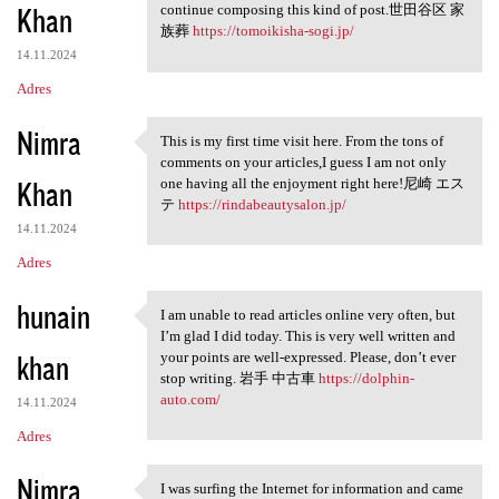
Khan
continue composing this kind of post.世田谷区 家
族葬
https://tomoikisha-sogi.jp/
14.11.2024
Adres
Nimra
This is my first time visit here. From the tons of
This is my first time visit
comments on your articles,I guess I am not only
Khan
one having all the enjoyment right here!尼崎 エス
テ
https://rindabeautysalon.jp/
14.11.2024
Adres
hunain
I am unable to read articles online very often, but
I am unable to read articles
I’m glad I did today. This is very well written and
khan
your points are well-expressed. Please, don’t ever
stop writing. 岩手 中古車
https://dolphin-
auto.com/
14.11.2024
Adres
Nimra
I was surfing the Internet for information and came