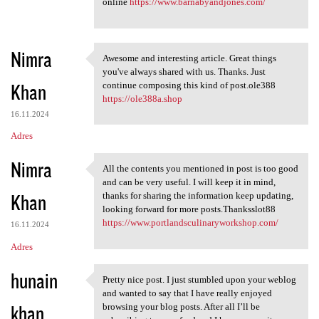
online
https://www.barnabyandjones.com/
Nimra
Awesome and interesting article. Great things
Awesome and interesting
you've always shared with us. Thanks. Just
Khan
continue composing this kind of post.ole388
https://ole388a.shop
16.11.2024
Adres
Nimra
All the contents you mentioned in post is too good
All the contents you
and can be very useful. I will keep it in mind,
Khan
thanks for sharing the information keep updating,
looking forward for more posts.Thanksslot88
https://www.portlandsculinaryworkshop.com/
16.11.2024
Adres
hunain
Pretty nice post. I just stumbled upon your weblog
Pretty nice post. I just
and wanted to say that I have really enjoyed
khan
browsing your blog posts. After all I’ll be