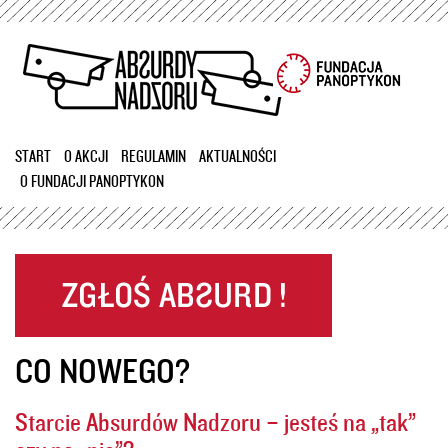
Przejdź
do
treści
START
O AKCJI
REGULAMIN
AKTUALNOŚCI
O FUNDACJI PANOPTYKON
CO NOWEGO?
Starcie Absurdów Nadzoru – jesteś na „tak”