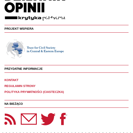
PROJEKT WSPIERA
PRZYDATNE INFORMACJE
KONTAKT
REGULAMIN STRONY
POLITYKA PRYWATNOŚCI (CIASTECZKA)
NA BIEŻĄCO
etter Panoptyka
Twitter
Facebook
<