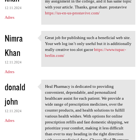
my assignment in the college, and it has same topic
with your article. Thanks, great share. prostavive
12.11.2024
https://us-en-us-prostavive.com/
Adres
Nimra
Great job for publishing such a beneficial web site.
Great job for publishing such
Your web log isn’t only useful but it is additionally
Khan
really creative too.slot gacor
https://www.tupac-
berlin.com/
12.11.2024
Adres
donald
Heal Pharmacy is dedicated to providing
Heal Pharmacy is dedicated to
convenient, dependable, and personalized
john
healthcare assist for each patient. We provide a
wide range of prescription medicines, over the
counter products, and health solutions to fulfill
12.11.2024
various health wishes. With options for online
Adres
prescription refills and fast domestic shipping, we
prioritize your comfort, making it less difficult
than ever to stay heading in the right direction
with your medicinal drug. Choose Heal Pharmacy