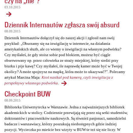
czy na „nie”?
03.10.2015
Dziennik Internautów zgłasza swój absurd
08.09.2015
Dziennik Internautów dołączył się do naszej akcji i zgłosił nam swój
przykład: „Oburzamy się na inwigilację w internecie, na działania
amerykańskich służb, ale co wiemy o inwigilacji na własnym podwórku?
Czy myślałeś, że gdy stoisz sobie pod blokiem, możesz być ciągle
obserwowany np. przez człowieka ze straży miejskiej, który siedzi przy
biurku i pije kawę? Czy myślałeś, ile naprawdę kamer może być w Twojej
okolicy? A może spojrzysz na mapkę, która może to ukazywać?”. Polecamy
artykuł Marcina Maja:
Ktoś nasikał pod kamerą, czyli inwigilacja z
perspektywy własnego podwórka
.
Checkpoint BUW
08.09.2015
Biblioteka Uniwersytecka w Warszawie. Jedna z najważniejszych bibliotek
akademickich w stolicy. Codziennie przewijają się przez nią setki studentów,
doktorantów i pracowników naukowych. Są również pasjonaci, samodzielni
badacze i warszawiacy, którzy poszukują niedostępnych gdzie indziej
pozycji. Wycieczka po mieście bez wizyty w BUW-ie też się nie liczy. W