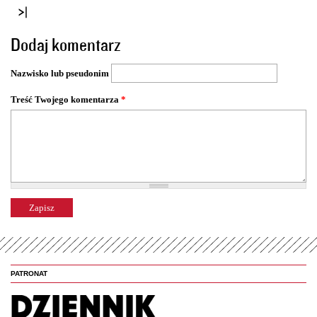
r
o
Dodaj komentarz
n
y
Nazwisko lub pseudonim
Treść Twojego komentarza
*
PATRONAT