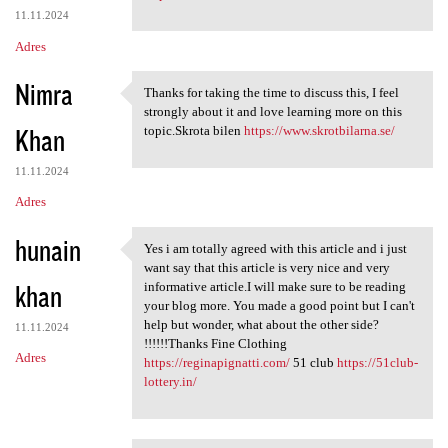
11.11.2024
Adres
Nimra
Thanks for taking the time to discuss this, I feel
Thanks for taking the time to
strongly about it and love learning more on this
Khan
topic.Skrota bilen
https://www.skrotbilarna.se/
11.11.2024
Adres
hunain
Yes i am totally agreed with this article and i just
Yes i am totally agreed with
want say that this article is very nice and very
khan
informative article.I will make sure to be reading
your blog more. You made a good point but I can't
help but wonder, what about the other side?
11.11.2024
!!!!!!Thanks Fine Clothing
Adres
https://reginapignatti.com/
51 club
https://51club-
lottery.in/