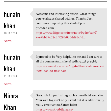
K
hunain
Awesome and interesting article. Great things
Awesome and interesting
o
you've always shared with us. Thanks. Just
khan
m
continue composing this kind of post.
priceded.com
e
https://www.diigo.com/item/note/9ydre/eak0?
10.11.2024
n
k=e7bb87c52c8f729fa6b5dd98c4d...
Adres
t
a
hunain
It proved to be Very helpful to me and I am sure to
r
It proved to be Very helpful
all the commentators here! دانلود تراست والت
z
khan
https://www.edocr.com/v/byj4m9km/shahbazansari
4098/danlod-trast-oalt
e
11.11.2024
Adres
Nimra
Great job for publishing such a beneficial web site.
Great job for publishing such
Your web log isn’t only useful but it is additionally
Khan
really creative too.Skrota bilen
https://www.skrotbilarna.se/