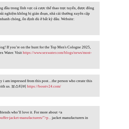
ầu trong lĩnh vực cá cược thể thao trực tuyến, được đông
trải nghiệm không bị gián đoạn, nhà cái thường xuyên cập
 nhanh chóng, ổn định dù ở bất kỳ đâu. Website:
blog! If you’re on the hunt for the Top Men's Cologne 2025,
ex Water. Visit
https://www.sexwater.com/blogs/news/most-
ly i am impressed from this post....the person who create this
his with us. 보스티비
https://bosstv24.com/
h friends who’ll love it. For more about <a
uffer-jacket-manufacturers/">p...
jacket manufacturers in