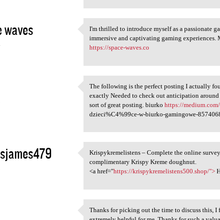
e waves
I'm thrilled to introduce myself as a passionate 
I'm thrilled to introduce
immersive and captivating gaming experiences. My
4
https://space-waves.co
The following is the perfect posting I actually fo
The following is the perfect
exactly Needed to check out anticipation around 
5
sort of great posting. biurko
https://medium.com
dzieci%C4%99ce-w-biurko-gamingowe-857406
asjames479
Krispykremelistens – Complete the online survey
Krispykremelistens – Complete
complimentary Krispy Kreme doughnut.
5
<a href="
https://krispykremelistens500.shop/">
H
Thanks for picking out the time to discuss this, I 
Thanks for picking out the
extremely helpful for me. Thanks for such a valua