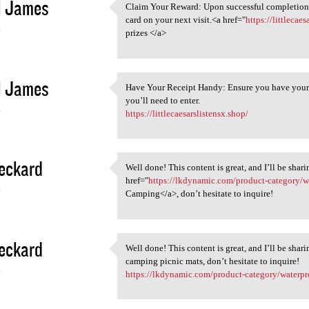
l James
Claim Your Reward: Upon successful completion, y
Claim Your Reward: Upon
card on your next visit.<a href="
https://littlecae
4
prizes </a>
l James
Have Your Receipt Handy: Ensure you have your re
Have Your Receipt Handy:
you’ll need to enter.
4
https://littlecaesarslistensx.shop/
eckard
Well done! This content is great, and I’ll be shar
Well done! This content is
href="
https://lkdynamic.com/product-category/w
4
Camping</a>, don’t hesitate to inquire!
eckard
Well done! This content is great, and I’ll be shar
Well done! This content is
camping picnic mats, don’t hesitate to inquire!
4
https://lkdynamic.com/product-category/waterpr