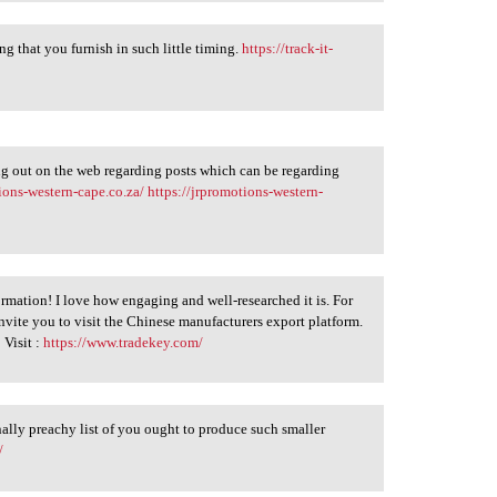
ng that you furnish in such little timing.
https://track-it-
ing out on the web regarding posts which can be regarding
ions-western-cape.co.za/
https://jrpromotions-western-
formation! I love how engaging and well-researched it is. For
invite you to visit the Chinese manufacturers export platform.
 Visit :
https://www.tradekey.com/
nally preachy list of you ought to produce such smaller
/