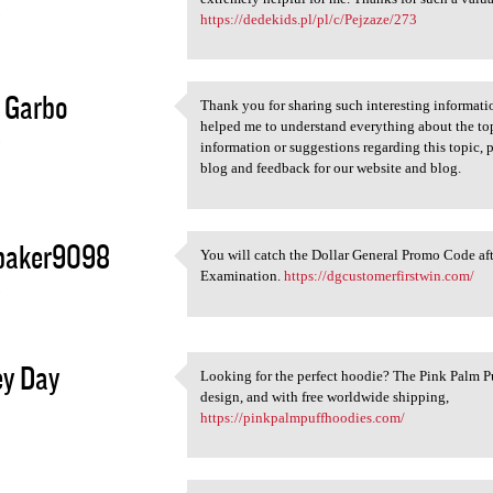
5
https://dedekids.pl/pl/c/Pejzaze/273
 Garbo
Thank you for sharing such interesting informatio
Thank you for sharing such
helped me to understand everything about the to
5
information or suggestions regarding this topic, 
blog and feedback for our website and blog.
ybaker9098
You will catch the Dollar General Promo Code aft
You will catch the Dollar
Examination.
https://dgcustomerfirstwin.com/
5
ey Day
Looking for the perfect hoodie? The Pink Palm Pu
Looking for the perfect
design, and with free worldwide shipping,
5
https://pinkpalmpuffhoodies.com/