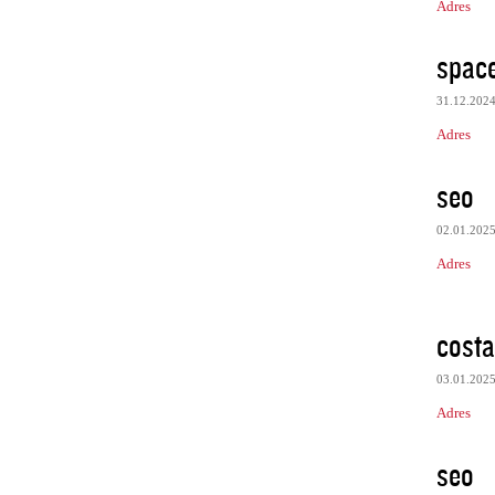
Adres
spac
31.12.202
Adres
seo
02.01.202
Adres
cost
03.01.202
Adres
seo