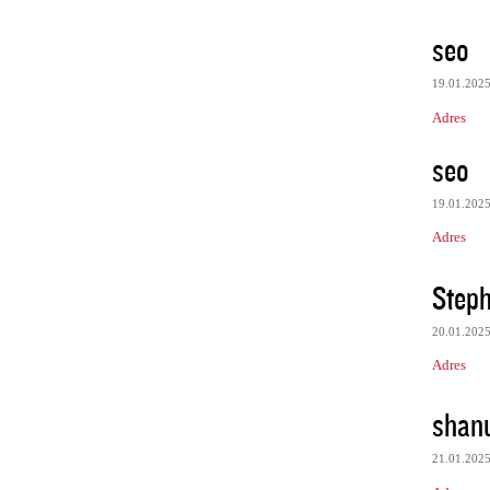
seo
19.01.202
Adres
seo
19.01.202
Adres
Steph
20.01.202
Adres
shan
21.01.202