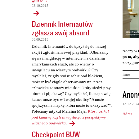
03.10.2015
Dziennik Internautów
zgłasza swój absurd
08.09.2015
Dziennik Internautów dołączył się do naszej
rzeczy w 
akcji i zgłosił nam swój przykład: „Oburzamy
po to, ab
się na inwigilację w internecie, na działania
zrezygnow
amerykańskich służb, ale co wiemy o
inwigilacji na własnym podwórku? Czy
inne
myślałeś, że gdy stoisz sobie pod blokiem,
możesz być ciągle obserwowany np. przez
człowieka ze straży miejskiej, który siedzi przy
K
Anon
biurku i pije kawę? Czy myślałeś, ile naprawdę
o
kamer może być w Twojej okolicy? A może
13.12.202
spojrzysz na mapkę, która może to ukazywać?”.
m
Polecamy artykuł Marcina Maja:
Ktoś nasikał
Adres
e
pod kamerą, czyli inwigilacja z perspektywy
n
własnego podwórka
.
Checkpoint BUW
t