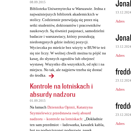
Jona
a
08.09.2015
Biblioteka Uniwersytecka w Warszawie. Jedna z
r
13.12.202
najważniejszych bibliotek akademickich w
z
stolicy. Codziennie przewijają się przez nią
Adres
setki studentów, doktorantów i pracowników
e
naukowych. Są również pasjonaci, samodzielni
Jona
badacze i warszawiacy, którzy poszukują
niedostępnych gdzie indziej pozycji.
13.12.202
Wycieczka po mieście bez wizyty w BUW-ie też
się nie liczy. W wolnej chwili można tu pójść na
Adres
kawę, do słynnych ogrodów lub obejrzeć
wystawę. Wszystko dla wszystkich, od ręki i na
fredd
miejscu. No tak, ale najpierw trzeba się dostać
do środka.
23.12.202
Kontrole na lotniskach i
Adres
absurdy nadzoru
01.09.2015
fredd
Na łamach
Dziennika Opinii, Katarzyna
Szymielewicz przedstawia swój absurd
23.12.202
nadzoru – kontrole na lotniskach
: „Dokładnie
Adres
ten sam przedmiot – ładowarka, kawałek kabla,
but na podwyższonej podeszwie, pasek,