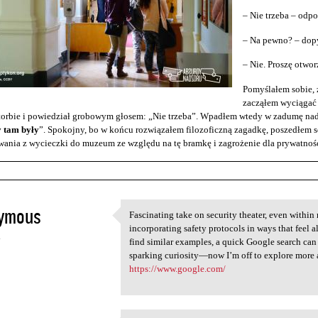
– Nie trzeba – odp
– Na pewno? – dopy
– Nie. Proszę otwo
Pomyślałem sobie, ż
zacząłem wyciągać 
torbie i powiedział grobowym głosem: „Nie trzeba”. Wpadłem wtedy w zadumę nad
y tam były
”. Spokojny, bo w końcu rozwiązałem filozoficzną zagadkę, poszedłem s
ania z wycieczki do muzeum ze względu na tę bramkę i zagrożenie dla prywatnośc
ymous
Fascinating take on security theater, even withi
Fascinating take on security
incorporating safety protocols in ways that feel al
4
find similar examples, a quick Google search can 
sparking curiosity—now I’m off to explore more 
https://www.google.com/