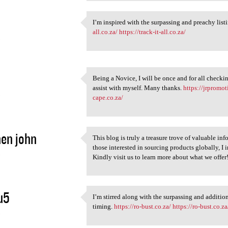
I’m inspired with the surpassing and preachy listi
I’m inspired with the
all.co.za/
https://track-it-all.co.za/
5
Being a Novice, I will be once and for all check
Being a Novice, I will be
assist with myself. Many thanks.
https://jrpromot
5
cape.co.za/
en john
This blog is truly a treasure trove of valuable in
This blog is truly a treasure
those interested in sourcing products globally, I 
5
Kindly visit us to learn more about what we offer!
u5
I’m stirred along with the surpassing and additio
I’m stirred along with the
timing.
https://ro-bust.co.za/
https://ro-bust.co.za
5