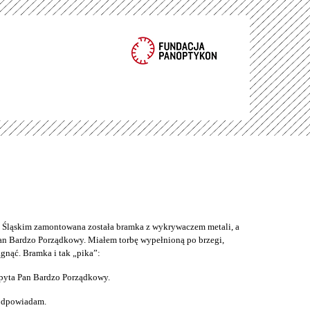
ąskim zamontowana została bramka z wykrywaczem metali, a
an Bardzo Porządkowy. Miałem torbę wypełnioną po brzegi,
gnąć. Bramka i tak „pika”:
pyta Pan Bardzo Porządkowy.
 odpowiadam.