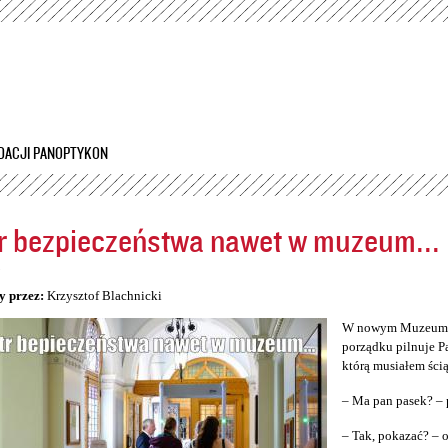
Przejdź
do
treści
DACJI PANOPTYKON
r bezpieczeństwa nawet w muzeum...
5
y przez:
Krzysztof Blachnicki
W nowym Muzeum Śl
porządku pilnuje P
którą musiałem ścią
– Ma pan pasek? – 
– Tak, pokazać? –