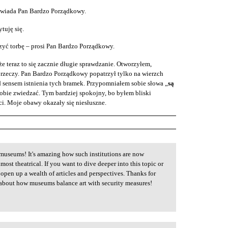
owiada Pan Bardzo Porządkowy.
tuję się.
rzyć torbę – prosi Pan Bardzo Porządkowy.
e teraz to się zacznie długie sprawdzanie. Otworzyłem,
rzeczy. Pan Bardzo Porządkowy popatrzył tylko na wierzch
 sensem istnienia tych bramek. Przypomniałem sobie słowa „
są
obie zwiedzać. Tym bardziej spokojny, bo byłem bliski
i. Moje obawy okazały się niesłuszne.
n museums! It's amazing how such institutions are now
most theatrical. If you want to dive deeper into this topic or
open up a wealth of articles and perspectives. Thanks for
about how museums balance art with security measures!