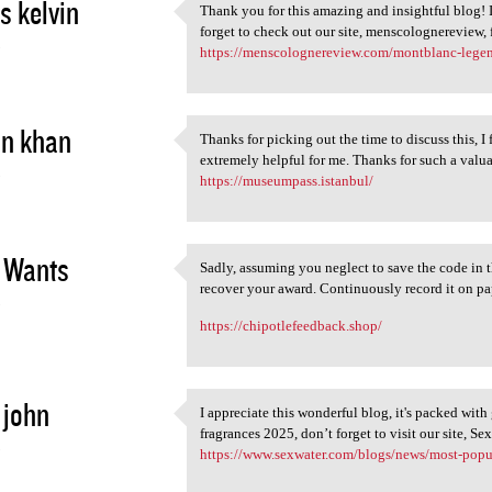
 kelvin
Thank you for this amazing and insightful blog! 
Thank you for this amazing
forget to check out our site, menscolognereview, f
5
https://menscolognereview.com/montblanc-lege
in khan
Thanks for picking out the time to discuss this, I 
Thanks for picking out the
extremely helpful for me. Thanks for such a valu
5
https://museumpass.istanbul/
 Wants
Sadly, assuming you neglect to save the code in t
Sadly, assuming you neglect
recover your award. Continuously record it on p
5
https://chipotlefeedback.shop/
 john
I appreciate this wonderful blog, it's packed with 
I appreciate this wonderful
fragrances 2025, don’t forget to visit our site, Se
5
https://www.sexwater.com/blogs/news/most-pop