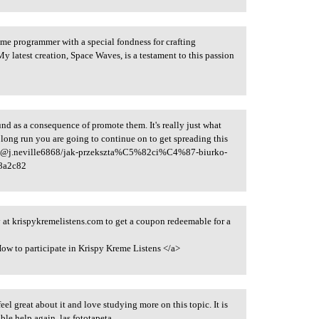
game programmer with a special fondness for crafting
 latest creation, Space Waves, is a testament to this passion
und as a consequence of promote them. It's really just what
long run you are going to continue on to get spreading this
/
@j.neville6868/jak-przekszta%C5%82ci%C4%87-biurko-
8a2c82
 at krispykremelistens.com to get a coupon redeemable for a
ow to participate in Krispy Kreme Listens </a>
feel great about it and love studying more on this topic. It is
ble help again. las fototapeta