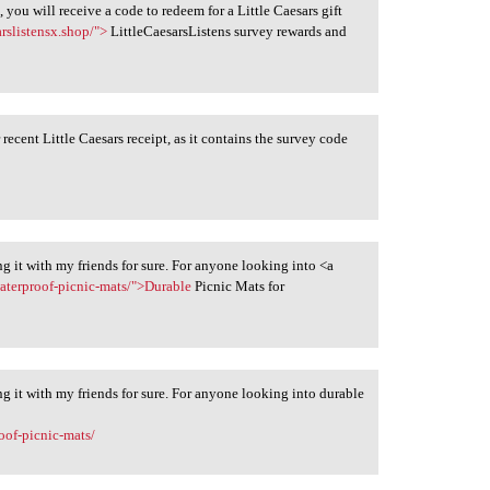
ou will receive a code to redeem for a Little Caesars gift
sarslistensx.shop/">
LittleCaesarsListens survey rewards and
cent Little Caesars receipt, as it contains the survey code
ing it with my friends for sure. For anyone looking into <a
aterproof-picnic-mats/">Durable
Picnic Mats for
ing it with my friends for sure. For anyone looking into durable
oof-picnic-mats/