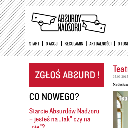
START
O AKCJI
REGULAMIN
AKTUALNOŚCI
O FUN
Teat
05.09.201
Nadesłan
CO NOWEGO?
Starcie Absurdów Nadzoru
– jesteś na „tak” czy na
„nie”?