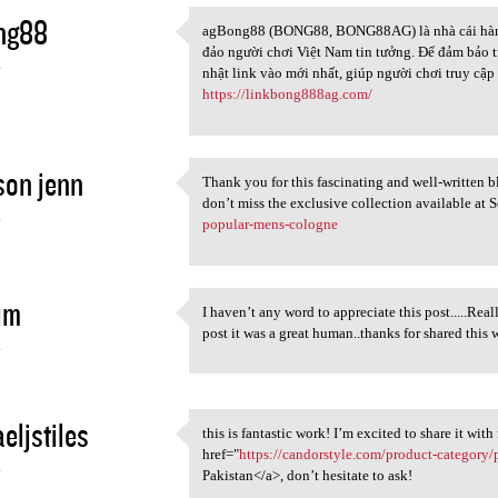
ng88
agBong88 (BONG88, BONG88AG) là nhà cái hàng đ
agBong88 (BONG88, BONG88AG)
đảo người chơi Việt Nam tin tưởng. Để đảm bảo 
4
nhật link vào mới nhất, giúp người chơi truy cập
https://linkbong888ag.com/
on jenn
Thank you for this fascinating and well-written 
Thank you for this
don’t miss the exclusive collection available at S
4
popular-mens-cologne
im
I haven’t any word to appreciate this post.....Real
I haven’t any word to
post it was a great human..thanks for shared t
4
eljstiles
this is fantastic work! I’m excited to share it wit
this is fantastic work! I’m
href="
https://candorstyle.com/product-category/p
4
Pakistan</a>, don’t hesitate to ask!