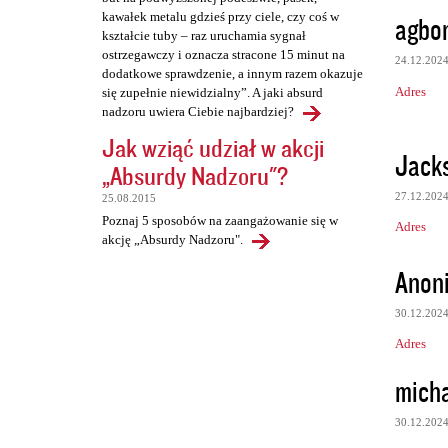
kawałek metalu gdzieś przy ciele, czy coś w
agbo
kształcie tuby – raz uruchamia sygnał
ostrzegawczy i oznacza stracone 15 minut na
24.12.202
dodatkowe sprawdzenie, a innym razem okazuje
Adres
się zupełnie niewidzialny”. A jaki absurd
nadzoru uwiera Ciebie najbardziej?
Jak wziąć udział w akcji
Jacks
„Absurdy Nadzoru"?
27.12.202
25.08.2015
Poznaj 5 sposobów na zaangażowanie się w
Adres
akcję „Absurdy Nadzoru".
Anon
30.12.202
Adres
micha
30.12.202